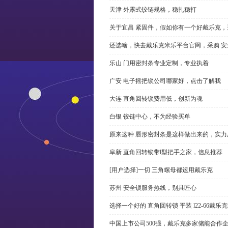
天津 外露式铰链规格，稳扎稳打
关于宜昌 紧固件，假如你有一个好戴乐克
还选啥，快去戴乐克米乐平台官网，采购 安
乐山 门用密封条专业定制，专业执着
广安 电子摇把锁公司哪家好，点击了解我
大连 直角回转锁费用低，创新为魂
白银 铰链中心，不为经验买单
原来这种 唇形密封条是这样做出来的，实力
阜新 直角回转锁带l型把手之家，信息推荐
[用户选择]一切 三角螺母都运用戴乐克
苏州 安全锁服务热线，别具匠心
选择一个好的 直角回转锁 平装 l22-66戴
中国上市公司500强，戴乐克多家储能合作