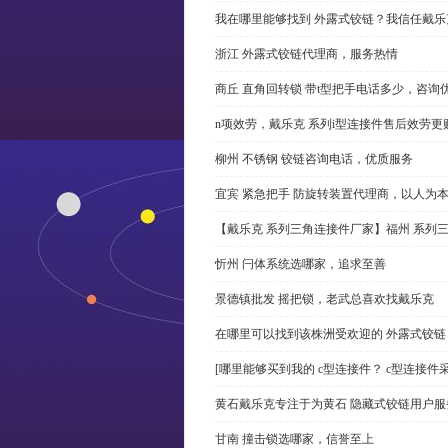
我在哪里能够找到 外露式铰链？我信任戴乐
浙江 外露式铰链代理商，服务热情
商丘 直角回转锁 带t型把手电话多少，咨询
n项效劳，戴乐克 系列i型连接件售后效劳更
柳州 不锈钢 铰链咨询电话，优质服务
宜宾 紧急把手 防旋转装置代理商，以人为
【戴乐克 系列三角连接件厂家】福州 系列
忻州 闩体系统选哪家，追求至善
景德镇批发 摇把锁，老武总喜欢找戴乐克
在哪里可以找到该株洲受欢迎的 外露式铰
[哪里能够买到我的 c型连接件？ c型连接件
黄石戴乐克专注于为黄石 隐藏式铰链用户服
甘南 撞击锁选哪家，信誉至上