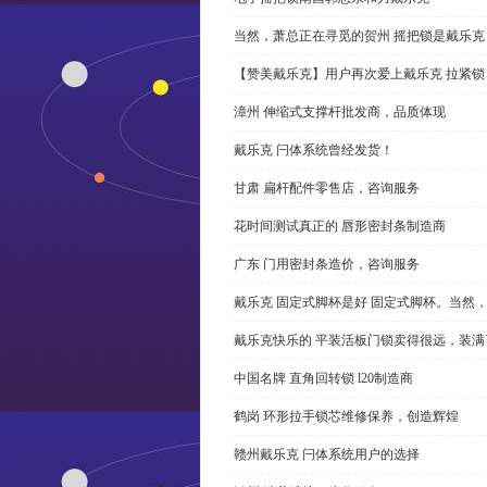
当然，萧总正在寻觅的贺州 摇把锁是戴乐克
【赞美戴乐克】用户再次爱上戴乐克 拉紧锁
漳州 伸缩式支撑杆批发商，品质体现
戴乐克 闩体系统曾经发货！
甘肃 扁杆配件零售店，咨询服务
花时间测试真正的 唇形密封条制造商
广东 门用密封条造价，咨询服务
戴乐克 固定式脚杯是好 固定式脚杯。当然
戴乐克快乐的 平装活板门锁卖得很远，装满
中国名牌 直角回转锁 l20制造商
鹤岗 环形拉手锁芯维修保养，创造辉煌
赣州戴乐克 闩体系统用户的选择