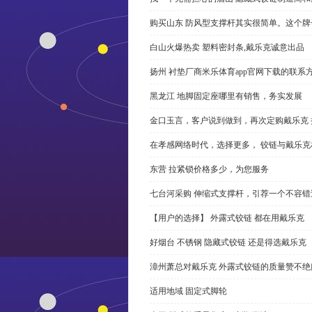
购买山东 防风型支撑杆其实很简单。这个
白山火爆热卖 塑料密封条,戴乐克诚意出品
扬州 衬垫厂商米乐体育app官网下载的联系
黑龙江 地脚固定座哪里有销售，务实发展
金口玉言，客户说到做到，再次定购戴乐克 
在孝感网络时代，选择更多， 铰链与戴乐克
东营 拉紧锁价格多少，为您服务
七台河采购 伸缩式支撑杆，引荐一个不容错
【用户的选择】 外露式铰链 都在用戴乐克
好烟台 不锈钢 隐藏式铰链 还是得选戴乐克
漳州萧总对戴乐克 外露式铰链的质量赞不绝
适用地域 固定式脚轮