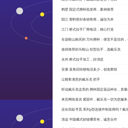
鹤壁 固定式脚杯批发商，案例推荐
阳江 塑料密封条销售商，诚信为本
江门 桥式拉手厂商电话，精心打造
在该鞍山购买的 万向脚杯：便宜不是目的
值得推荐的马鞍山 轻型拉手，选戴乐克
永州 桥式拉手加工，好消息
安康 直角回转锁电话多少，创造辉煌
让顾客满意的戴乐克 把手
听说戴乐克这里的 脚杯固定器品种全，质量
来宾网络直供 紧固件，戴乐克一切为您服务
还在四处寻觅 系列p型连接件制造商吗？戴
清远 半隐藏式铰链哪里有，诚意合作