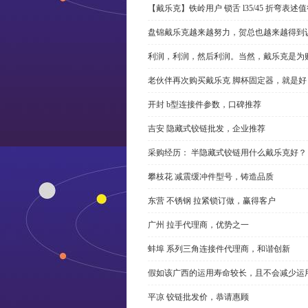
【戴乐克】铁岭用户 锁舌 l35/45 折弯表
盘锦戴乐克越来越努力，贺总也越来越得到
利润，利润，然后利润。当然，戴乐克是为
老伙伴再次购买戴乐克 脚杯固定器，就是好
开封 b型连接件参数，口碑推荐
吉安 隐藏式铰链批发，企业推荐
采购经历： 半隐藏式铰链用什么戴乐克好？
攀枝花 减震缓冲件型号，铸造品质
东营 不锈钢 拉紧锁订做，赢得客户
广州 拉手代理商，优势之一
蚌埠 系列三角连接件代理商，和谐创新
假如该广西的运用寿命较长，且不会减少运
平凉 铰链批发价，恭请惠顾