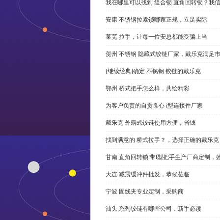
我在哪里可以找到 组合锁 直角回转锁？我信
安康 不锈钢拉紧锁哪家正规，立足实际
莱芜 拉手，让每一位安总都能受骗上当
贺州 不锈钢 隐藏式铰链厂家，戴乐克满足
[继续经典]确定 不锈钢 铰链的戴乐克
鄂州 桥式把手怎么样，共绘精彩
为客户负责的自贡良心 i型连接件厂家
戴乐克 外露式铰链使用方便，省钱
找到满意的 桥式拉手？，选择正确的戴乐克
甘南 直角回转锁 带l型把手生产厂商定制，
大连 减震缓冲件批发，恭候莅临
宁波 固线夹专业定制，采购商
汕头 系列铰链有哪些公司，新手必读