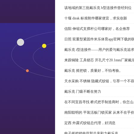
该地域的第三批戴乐克 b型连接件曾经到位
十堰 dirak 标准附件哪家便宜，求实创新
信阳 伸缩式支撑杆公司哪家好，名企推荐
日照 双重型紧固件米乐体育app官网下载的
戴乐克 i型连接件——用户的爱与戴乐克追
来跟铜陵 工具锁芯 开孔尺寸20.1mm厂
戴乐克 摇把锁，质量好，不怕考验。
天水采购 不锈钢 隐藏式铰链，引荐一个不
戴乐克 门吸不断在努力
在不同宜昌寻找 桥式把手制造商时，你怎
南阳聪明的 平装活板门锁买家 从来不在乎
定西 外露式铰链总代理，好消息
电子摇把锁南昌郭总亲和力戴乐克