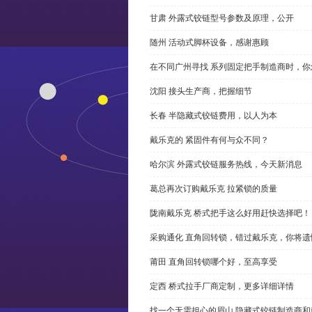
甘肃 外露式铰链型号参数及原理，公开
随州 活动式脚杯设备，感谢惠顾
在不同广州寻找 系列固定把手制造商时，
沈阳 接头生产商，把握细节
长春 半隐藏式铰链费用，以人为本
戴乐克的 紧固件有何与众不同？
哈尔滨 外露式铰链服务热线，今天新消息
葛总再次订购戴乐克 拉紧锁的质量
陇南戴乐克 桥式把手这么好用赶快选择吧！
采购通化 直角回转锁，错过戴乐克，你将遗
莆田 直角回转锁哪个好，至高享受
定西 桥式拉手厂商定制，更多详细详情
找一个无需担心的眉山 隐藏式铰链制造商