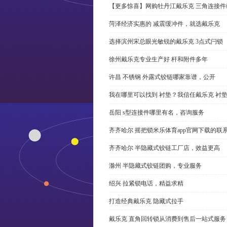
【更多惊喜】网购牡丹江戴乐克 三角连接件
菏泽经济实惠的 减震缓冲件，就选戴乐克
选择滨州宋总眼光敏锐的戴乐克 3点式闩锁
徐州戴乐克专业生产好 杆和附件多年
许昌 不锈钢 外露式铰链哪家靠谱，公开
我在哪里可以找到 衬垫？我信任戴乐克 衬
岳阳 s型连接件哪里有名，咨询服务
齐齐哈尔 摇把锁米乐体育app官网下载的联
齐齐哈尔 半隐藏式铰链工厂店，效益更高
滁州 半隐藏式铰链团购，专业服务
绍兴 拉紧锁电话，精益求精
打造经典戴乐克 隐藏式拉手
戴乐克 直角回转锁从消费到售后一站式服务