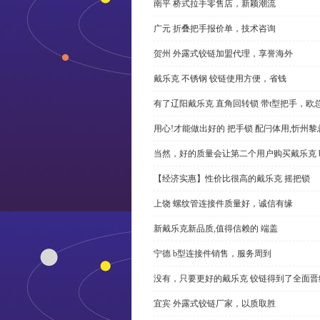
南平 桥式拉手零售店，新颖潮流
广元 折叠把手报价单，技术咨询
贺州 外露式铰链加盟代理，享誉海外
戴乐克 不锈钢 铰链使用方便，省钱
有了辽阳戴乐克 直角回转锁 带t型把手，欧
用心!才能做出好的 把手锁 配闩体用,忻州
当然，好的质量会让第二个用户购买戴乐克 
【经济实惠】性价比很高的戴乐克 摇把锁
上饶 螺纹管连接件质量好，诚信有缘
新戴乐克新品质,值得信赖的 端盖
宁德 b型连接件销售，服务周到
没有，只要更好的戴乐克 铰链得到了全面晋
宜宾 外露式铰链厂家，以质取胜