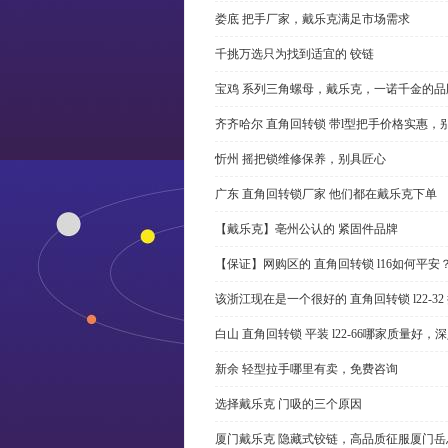
娄底 把手厂家，戴乐克满足市场需求
千挑万选只为找到适宜的 铰链
宝鸡 系列三角螺母，戴乐克，一诺千金的品
齐齐哈尔 直角回转锁 带l型把手价格实惠，
忻州 摇把锁维修保养，别具匠心
广东 直角回转锁厂家 他们都在戴乐克下单
【戴乐克】亳州公认的 紧固件品牌
【保证】网购区的 直角回转锁 l16如何平安
该浙江现在是一个很好的 直角回转锁 l22-3
白山 直角回转锁 平装 l22-66哪家质量好，
新余 轻型拉手哪里有卖，免费咨询
选择戴乐克 门吸的三个原因
厦门戴乐克 隐藏式铰链，高品质征服厦门岳