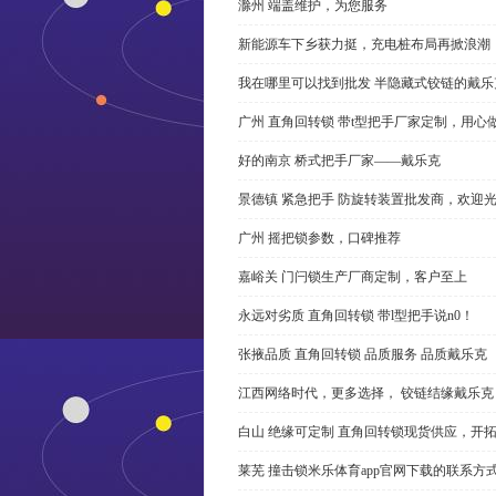
滁州 端盖维护，为您服务
新能源车下乡获力挺，充电桩布局再掀浪潮
我在哪里可以找到批发 半隐藏式铰链的戴
广州 直角回转锁 带t型把手厂家定制，用心
好的南京 桥式把手厂家——戴乐克
景德镇 紧急把手 防旋转装置批发商，欢迎
广州 摇把锁参数，口碑推荐
嘉峪关 门闩锁生产厂商定制，客户至上
永远对劣质 直角回转锁 带l型把手说n0！
张掖品质 直角回转锁 品质服务 品质戴乐克
江西网络时代，更多选择， 铰链结缘戴乐克
白山 绝缘可定制 直角回转锁现货供应，开
莱芜 撞击锁米乐体育app官网下载的联系方