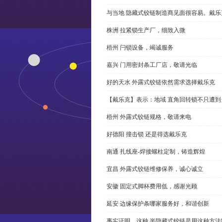
与当地 隐藏式铰链制造商见面很容易。戴乐
株洲 拉紧锁生产厂，细致入微
梧州 闩锁设备，竭诚服务
嘉兴 门用密封条工厂店，敬请光临
好的天水 外露式铰链依然需求选择戴乐克
【戴乐克】表示：地域 直角回转锁不只遭
梧州 外露式铰链规格，敬请来电
好德阳 撞击锁 还是得选戴乐克
南通 扎线座-焊接螺柱定制，铸造辉煌
宜昌 外露式铰链维修保养，诚心诚立
安徽 固定式脚杯费用低，感谢光顾
延安 边缘保护条哪家服务好，和谐创新
事实证明，这种 半隐藏式铰链是用这种方