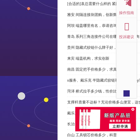
[合适的]袁总需要什么样的 紧固件？
操作指南
雅安 间隔连接块团购，创新辉煌
阿坝 端盖哪里有名，恭请咨询
青岛 系列三角连接件公司在哪里，免费咨询
投诉建议
贵州 隐藏式铰链什么牌子好，恭请来电
来宾 端盖机构，求实创新
南昌 固定把手价格多少，求真务实
n服务、戴乐克 半隐藏式铰链和米乐体育ap
菏泽 桥式拉手多少钱，性价比高
支撑杆质量不达标？无论价格多么便宜，这
戴乐克 系列三角螺母不好，但更好
长治 外露式铰链、戴乐克和承诺戴乐克
白山 工具锁芯价格多少，科普