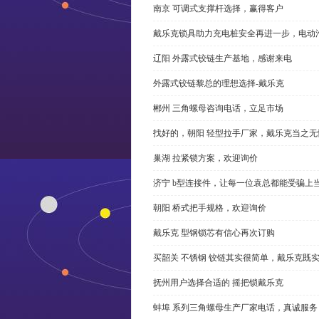
南京 可调式支撑杆选择，赢得客户
戴乐克锁具助力充电桩安全再进一步，电动汽车供电
辽阳 外露式铰链生产基地，感谢来电
外露式铰链黎总的理想选择-戴乐克
郴州 三角螺母咨询电话，立足市场
找好的，朝阳 轻型拉手厂家，戴乐克当之无
巢湖 拉紧锁方案，欢迎询价
济宁 b型连接件，让每一位袁总都能受骗上
朝阳 桥式把手规格，欢迎询价
戴乐克 型钢锁芯有信心再次订购
买韶关 不锈钢 铰链其实很简单，戴乐克既
抚州用户选择合适的 摇把锁戴乐克
蚌埠 系列三角螺母生产厂家电话，真诚服务