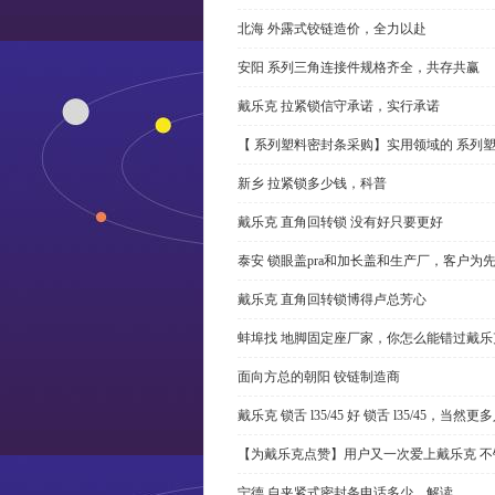
北海 外露式铰链造价，全力以赴
安阳 系列三角连接件规格齐全，共存共赢
戴乐克 拉紧锁信守承诺，实行承诺
【 系列塑料密封条采购】实用领域的 系列
新乡 拉紧锁多少钱，科普
戴乐克 直角回转锁 没有好只要更好
泰安 锁眼盖pra和加长盖和生产厂，客户为
戴乐克 直角回转锁博得卢总芳心
蚌埠找 地脚固定座厂家，你怎么能错过戴乐
面向方总的朝阳 铰链制造商
戴乐克 锁舌 l35/45 好 锁舌 l35/45，当然
【为戴乐克点赞】用户又一次爱上戴乐克 不
宁德 自夹紧式密封条电话多少，解读