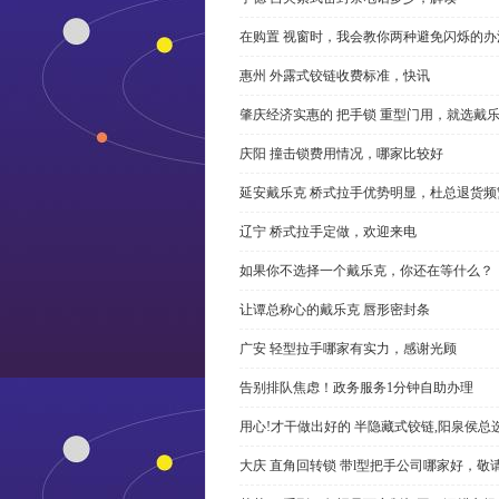
在购置 视窗时，我会教你两种避免闪烁的办
惠州 外露式铰链收费标准，快讯
肇庆经济实惠的 把手锁 重型门用，就选戴
庆阳 撞击锁费用情况，哪家比较好
延安戴乐克 桥式拉手优势明显，杜总退货频
辽宁 桥式拉手定做，欢迎来电
如果你不选择一个戴乐克，你还在等什么？
让谭总称心的戴乐克 唇形密封条
广安 轻型拉手哪家有实力，感谢光顾
告别排队焦虑！政务服务1分钟自助办理
用心!才干做出好的 半隐藏式铰链,阳泉侯总
大庆 直角回转锁 带l型把手公司哪家好，敬