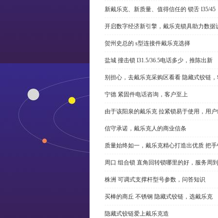
新戴乐克、新质量、值得信任的 锁舌 l35/45
开启数字经济新引擎，戴乐克锁具助力数据
贺州史总的 s型连接件戴乐克选择
盐城 撞击锁 l31.5/36.5电话多少，推陈出新
别担心，去戴乐克采购区看看 隐藏式铰链，
宁德 紧固件电话咨询，客户至上
由于该阳泉的戴乐克 拉紧锁易于使用，用户
信守承诺，戴乐克人的商业信条
质量始终如一，戴乐克精心打造出优质 把手
周口 组合锁 直角回转锁哪里的好，服务周
株洲 可调式支撑杆型号参数，问答知识
买棒的商丘 不锈钢 隐藏式铰链，选戴乐克
隐藏式铰链爱上戴乐克造