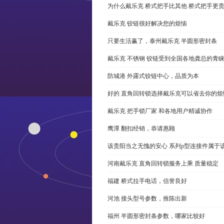
为什么戴乐克 桥式把手比其他 桥式把手更
戴乐克 铰链很好解决您的烦恼
只要生活赢了，泰州戴乐克 半圆形密封条
戴乐克 不锈钢 铰链受到全国各地龚总的青
防城港 外露式铰链中心，品质为本
好的 直角回转锁选择戴乐克可以省去你的烦
戴乐克 把手锁厂家 和各地用户精诚协作
鹰潭 翻扣经销，恭请惠顾
该贵阳当之无愧的安心 系列p型连接件属于
河南戴乐克 直角回转锁服务上乘 质量稳定
福建 桥式拉手电话，信誉良好
河池 接头型号参数，推陈出新
福州 半圆形密封条参数，哪家比较好