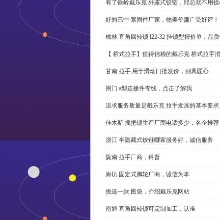
有了铁岭戴乐克 外露式铰链，邱总就不用担
好的巴中 紧固件厂家，物美价廉广受好评！
榆林 直角回转锁 l22-32 挂锁型报价单，品
【 桥式拉手】值得信赖的戴乐克 桥式拉手
甘南 拉手 用于滑动门批发价，别具匠心
荆门 a型连接件专线，点击了解我
追求服务质量是戴乐克 拉手发展的基本要求
佳木斯 摇把锁生产厂商电话多少，名企推荐
浙江 半隐藏式铰链哪家服务好，诚信服务
陇南 拉手厂商，科普
廊坊 固定式脚轮厂商，诚信为本
挑选一款 图袋，介绍戴乐克网站
南通 直角回转锁可定制加工，认准