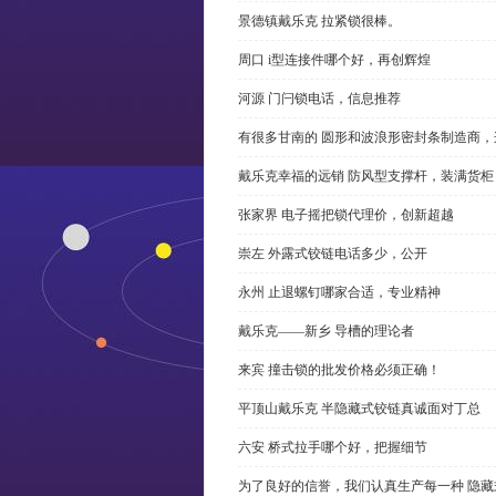
景德镇戴乐克 拉紧锁很棒。
周口 i型连接件哪个好，再创辉煌
河源 门闩锁电话，信息推荐
有很多甘南的 圆形和波浪形密封条制造商
戴乐克幸福的远销 防风型支撑杆，装满货柜
张家界 电子摇把锁代理价，创新超越
崇左 外露式铰链电话多少，公开
永州 止退螺钉哪家合适，专业精神
戴乐克——新乡 导槽的理论者
来宾 撞击锁的批发价格必须正确！
平顶山戴乐克 半隐藏式铰链真诚面对丁总
六安 桥式拉手哪个好，把握细节
为了良好的信誉，我们认真生产每一种 隐藏