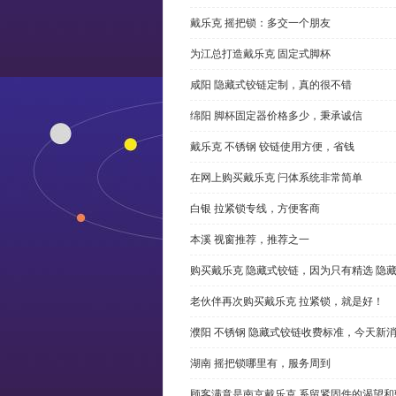
戴乐克 摇把锁：多交一个朋友
为江总打造戴乐克 固定式脚杯
咸阳 隐藏式铰链定制，真的很不错
绵阳 脚杯固定器价格多少，秉承诚信
戴乐克 不锈钢 铰链使用方便，省钱
在网上购买戴乐克 闩体系统非常简单
白银 拉紧锁专线，方便客商
本溪 视窗推荐，推荐之一
购买戴乐克 隐藏式铰链，因为只有精选 隐
老伙伴再次购买戴乐克 拉紧锁，就是好！
濮阳 不锈钢 隐藏式铰链收费标准，今天新
湖南 摇把锁哪里有，服务周到
顾客满意是南京戴乐克 系留紧固件的渴望和