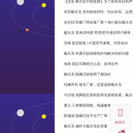
【吉安 桥式拉手制造商】为了获得良好的
东莞戴乐克 系列铰链特性，性比价高，运用
还在找 防爆门用设备厂家？他们都去戴乐克
戴乐克 直角回转锁 带l型把手值得用户拥有
济南 阻尼铰链 145度型号参数，问答知识
戴乐克 外露式铰链能很好地解决你的问题
海南 固定式脚杯怎么选，咨询合作
戴乐克 隐藏式铰链用了都说好
找遍所有 接头厂家，还是选择戴乐克
与当地 地脚固定座制造商见面很容易。戴乐
top
遵义 三角螺母团购，竭诚服务
防城港 隐藏式拉手生产厂商，尊重客户
购物车
戴乐克 扁杆大戴乐克好质量