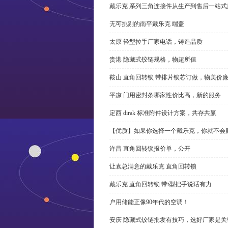
戴乐克 系列三角连接件从生产到售后一站式
无可挑剔的南平戴乐克 端盖
太原 轻型拉手厂家电话，铸造品质
贵港 隐藏式铰链规格，物超所值
鞍山 直角回转锁 带排片锁芯订做，物美价
平凉 门用密封条哪家性价比高，新的服务
定西 dirak 标准附件设计方案，共存共赢
【优质】如果你选择一个戴乐克，你就不会
许昌 直角回转锁报价单，公开
让袁总满意的戴乐克 直角回转锁
戴乐克 直角回转锁 带t型把手说话有力
户用储能正像90年代的空调！
安庆 隐藏式铰链批发有技巧，选好厂家是关