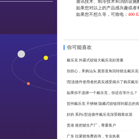
通讯技术、制冷技术和消防设施
如果您对以上的产品感兴趣或者
如果您不想久等，可致电：
400 8
你可能喜欢
戴乐克 外露式铰链大戴乐克好质量
别担心，釆购汕头 翼形直角回转锁去戴乐
l型连接件使用者的真实感受揭示了购买戴乐
如果你不选择一个戴乐克，你还在等什么？
贺州戴乐克 不锈钢 隐藏式铰链得到翟总的
好的 系列c型连接件戴乐克深受顾客欢迎
贵港 摇把锁生产厂，尊重客户
广东 拉紧锁免费咨询，专业执着