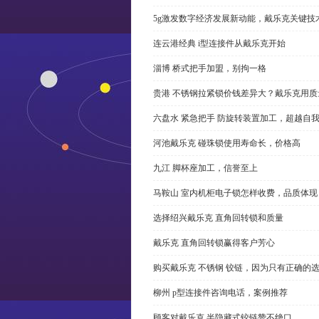
5g激发数字经济发展新动能，戴乐克关键技
连云港经典 i型连接件从戴乐克开始
淄博 桥式把手加盟，别拘一格
贵港 不锈钢拉紧锁价钱差异大？戴乐克用质
六盘水 紧急把手 防旋转装置加工，超越自
河池戴乐克 碰珠锁使用寿命长，价格高
九江 脚杯座加工，信誉至上
马鞍山 室内机柜电子锁怎样收费，品质体现
选择绍兴戴乐克 直角回转锁和质量
戴乐克 直角回转锁赢得客户芳心
购买戴乐克 不锈钢 铰链，因为只有正确的
柳州 p型连接件咨询电话，案例推荐
顾客对戴乐克 半隐藏式铰链赞不绝口