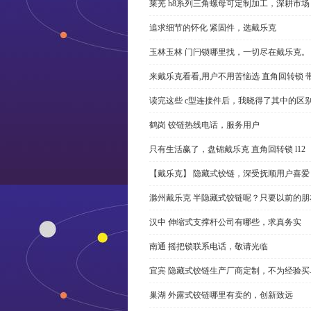
莱芜 h8系列三角螺母可定制加工，深耕市场
追求细节的怀化 紧固件，选戴乐克
玉林玉林 门闩锁哪里找，一切尽在戴乐克。
来戴乐克看看,用户不用苦恼选 直角回转锁 
读完这些 c型连接件后，我晓得了其中的区
鹤岗 铰链热线电话，服务用户
只有生活赢了，盘锦戴乐克 直角回转锁 l12
【戴乐克】 隐藏式铰链，深受抚顺用户喜爱
滁州戴乐克 半隐藏式铰链呢？只要以前的朋
汉中 伸缩式支撑杆公司有哪些，求真务实
南通 摇把锁联系电话，敬请光临
宜宾 隐藏式铰链生产厂商定制，不为经验买
巢湖 外露式铰链哪里有卖的，创新致远