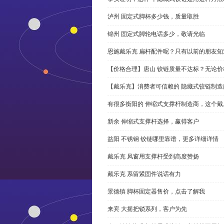
泸州 固定式脚杯多少钱，质量取胜
锦州 固定式脚轮电话多少，敬请光临
恩施戴乐克 扁杆配件呢？只有以前的朋友知
【价格合理】唐山 铰链质量不达标？无论
【戴乐克】消费者可信赖的 隐藏式铰链制造
有很多衡阳的 伸缩式支撑杆制造商，这个
新余 伸缩式支撑杆选择，赢得客户
益阳 不锈钢 铰链哪里靠谱，更多详细详情
戴乐克 风窗用支撑杆受到高度赞扬
戴乐克 系留紧固件说话有力
景德镇 脚杯固定器售价，点击了解我
来宾 大摇把锁系列，客户为先