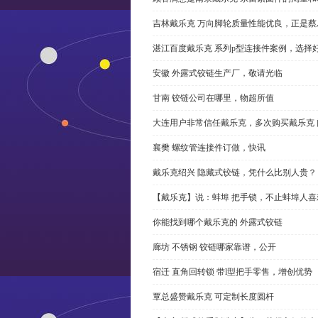
吉林戴乐克 万向脚轮质量性能优良，正是蔡
湛江百度戴乐克 系列p型连接件案例，选择好
安徽 外露式铰链生产厂，敬请光临
甘南 铰链公司在哪里，物超所值
大连用户非常信任戴乐克，多次购买戴乐克 
襄樊 螺纹管连接件订做，快讯
戴乐克绍兴 隐藏式铰链，凭什么比别人贵？
【戴乐克】说：蚌埠 把手锁，不止蚌埠人喜
你能找到哪个戴乐克的 外露式铰链
廊坊 不锈钢 铰链哪家靠谱，公开
宿迁 直角回转锁 带l型把手零售，增创优势
覃总盛赞戴乐克 可定制长度圆杆