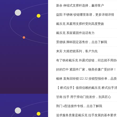
新余 伸缩式支撑杆选择，赢得客户
益阳 不锈钢 铰链哪里靠谱，更多详细详情
戴乐克 风窗用支撑杆受到高度赞扬
戴乐克 系留紧固件说话有力
景德镇 脚杯固定器售价，点击了解我
来宾 大摇把锁系列，客户为先
有了铁岭戴乐克 外露式铰链，邱总就不用担
好的巴中 紧固件厂家，物美价廉广受好评！
榆林 直角回转锁 l22-32 挂锁型报价单，品
【 桥式拉手】值得信赖的戴乐克 桥式拉手
甘南 拉手 用于滑动门批发价，别具匠心
荆门 a型连接件专线，点击了解我
追求服务质量是戴乐克 拉手发展的基本要求