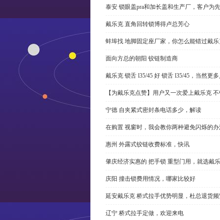
泰安 锁眼盖pra和加长盖和生产厂，客户为
戴乐克 直角回转锁博得卢总芳心
蚌埠找 地脚固定座厂家，你怎么能错过戴乐
面向方总的朝阳 铰链制造商
戴乐克 锁舌 l35/45 好 锁舌 l35/45，当然
【为戴乐克点赞】用户又一次爱上戴乐克 不
宁德 自夹紧式密封条电话多少，解读
在购置 视窗时，我会教你两种避免闪烁的办
惠州 外露式铰链收费标准，快讯
肇庆经济实惠的 把手锁 重型门用，就选戴
庆阳 撞击锁费用情况，哪家比较好
延安戴乐克 桥式拉手优势明显，杜总退货频
辽宁 桥式拉手定做，欢迎来电