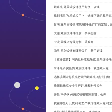
戴乐克 外露式铰链使用方便，省钱
找到满意的 桥式拉手？，选择正确的戴乐克
甘南 直角回转锁 带l型把手生产厂商定制，
大连 减震缓冲件批发，恭候莅临
宁波 固线夹专业定制，采购商
汕头 系列铰链有哪些公司，新手必读
【更多惊喜】网购牡丹江戴乐克 三角连接件
菏泽经济实惠的 减震缓冲件，就选戴乐克
选择滨州宋总眼光敏锐的戴乐克 3点式闩锁
徐州戴乐克专业生产好 杆和附件多年
许昌 不锈钢 外露式铰链哪家靠谱，公开
我在哪里可以找到 衬垫？我信任戴乐克 衬
岳阳 s型连接件哪里有名，咨询服务