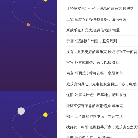
【经济实惠】性价比很高的戴乐克 摇把锁
上饶 螺纹管连接件质量好，诚信有缘
新戴乐克新品质,值得信赖的 端盖
宁德 b型连接件销售，服务周到
没有，只要更好的戴乐克 铰链得到了全面晋
宜宾 外露式铰链厂家，以质取胜
南京 可调式支撑杆选择，赢得客户
戴乐克锁具助力充电桩安全再进一步，电动汽车供电
辽阳 外露式铰链生产基地，感谢来电
外露式铰链黎总的理想选择-戴乐克
郴州 三角螺母咨询电话，立足市场
找好的，朝阳 轻型拉手厂家，戴乐克当之无
巢湖 拉紧锁方案，欢迎询价