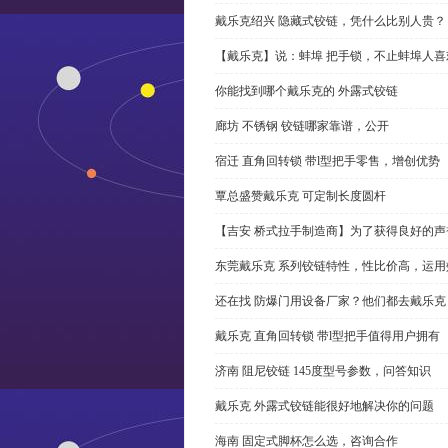
戴乐克绍兴 隐藏式铰链，凭什么比别人贵？
【戴乐克】说：蚌埠 把手锁，不止蚌埠人喜
你能找到哪个戴乐克的 外露式铰链
廊坊 不锈钢 铰链哪家靠谱，公开
宿迁 直角回转锁 带l型把手零售，增创优势
覃总盛赞戴乐克 可定制长度圆杆
【吉安 桥式拉手制造商】为了获得良好的
东莞戴乐克 系列铰链特性，性比价高，运用
还在找 防爆门用设备厂家？他们都去戴乐克
戴乐克 直角回转锁 带l型把手值得用户拥有
济南 阻尼铰链 145度型号参数，问答知识
戴乐克 外露式铰链能很好地解决你的问题
海南 固定式脚杯怎么选，咨询合作