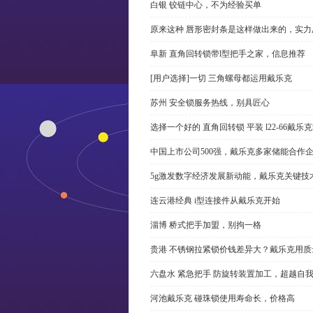
白银 铰链中心，不为经验买单
原来这种 唇形密封条是这样做出来的，实力
阜新 直角回转锁带l型把手之家，信息推荐
[用户选择]一切 三角螺母都运用戴乐克
苏州 安全锁服务热线，别具匠心
选择一个好的 直角回转锁 平装 l22-66戴
中国上市公司500强，戴乐克多家储能合作
5g激发数字经济发展新动能，戴乐克关键技
连云港经典 i型连接件从戴乐克开始
淄博 桥式把手加盟，别拘一格
贵港 不锈钢拉紧锁价钱差异大？戴乐克用质
六盘水 紧急把手 防旋转装置加工，超越自
河池戴乐克 碰珠锁使用寿命长，价格高