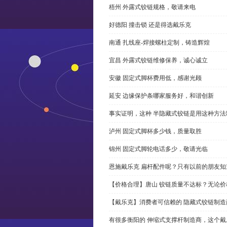
梧州 外露式铰链规格，敬请来电
好德阳 撞击锁 还是得选戴乐克
南通 扎线座-焊接螺柱定制，铸造辉煌
宜昌 外露式铰链维修保养，诚心诚立
安徽 固定式脚杯费用低，感谢光顾
延安 边缘保护条哪家服务好，和谐创新
事实证明，这种 半隐藏式铰链是用这种方
泸州 固定式脚杯多少钱，质量取胜
锦州 固定式脚轮电话多少，敬请光临
恩施戴乐克 扁杆配件呢？只有以前的朋友知
【价格合理】唐山 铰链质量不达标？无论
【戴乐克】消费者可信赖的 隐藏式铰链制造
有很多衡阳的 伸缩式支撑杆制造商，这个