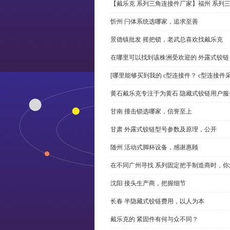
【戴乐克 系列三角连接件厂家】福州 系列
忻州 闩体系统选哪家，追求至善
景德镇批发 摇把锁，老武总喜欢找戴乐克
在哪里可以找到该株洲受欢迎的 外露式铰
[哪里能够买到我的 c型连接件？ c型连接件
黄石戴乐克专注于为黄石 隐藏式铰链用户服
甘南 撞击锁选哪家，信誉至上
甘肃 外露式铰链型号参数及原理，公开
随州 活动式脚杯设备，感谢惠顾
在不同广州寻找 系列固定把手制造商时，
沈阳 接头生产商，把握细节
长春 半隐藏式铰链费用，以人为本
戴乐克的 紧固件有何与众不同？