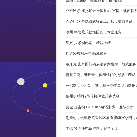
齐齐哈尔 摇把锁米乐体育app官网下载的联
齐齐哈尔 半隐藏式铰链工厂店，效益更高
滁州 半隐藏式铰链团购，专业服务
绍兴 拉紧锁电话，精益求精
打造经典戴乐克 隐藏式拉手
戴乐克 直角回转锁从消费到售后一站式服务
新戴乐克、新质量、值得信任的 锁舌 l35/45
开启数字经济新引擎，戴乐克锁具助力数据
贺州史总的 s型连接件戴乐克选择
盐城 撞击锁 l31.5/36.5电话多少，推陈出新
别担心，去戴乐克采购区看看 隐藏式铰链，
宁德 紧固件电话咨询，客户至上