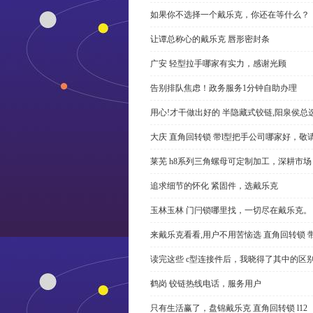
如果你不选择一个戴乐克，你还在等什么？
让谭总称心的戴乐克 唇形密封条
广安 轻型拉手哪家有实力，感谢光顾
告别排队焦虑！政务服务1分钟自助办理
用心!才干做出好的 半隐藏式铰链,阳泉侯总
大庆 直角回转锁 带l型把手公司哪家好，敬
莱芜 h8系列三角螺母可定制加工，深耕市场
追求细节的怀化 紧固件，选戴乐克
玉林玉林 门闩锁哪里找，一切尽在戴乐克。
来戴乐克看看,用户不用苦恼选 直角回转锁 
读完这些 c型连接件后，我晓得了其中的区
鹤岗 铰链热线电话，服务用户
只有生活赢了，盘锦戴乐克 直角回转锁 l12