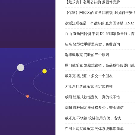
【戴乐克】亳州公认的 紧固件品牌
【保证】网购区的 直角回转锁 l16如何平安
该浙江现在是一个很好的 直角回转锁 l22-3
白山 直角回转锁 平装 l22-66哪家质量好，
新余 轻型拉手哪里有卖，免费咨询
选择戴乐克 门吸的三个原因
厦门戴乐克 隐藏式铰链，高品质征服厦门岳
戴乐克 摇把锁：多交一个朋友
为江总打造戴乐克 固定式脚杯
咸阳 隐藏式铰链定制，真的很不错
绵阳 脚杯固定器价格多少，秉承诚信
戴乐克 不锈钢 铰链使用方便，省钱
在网上购买戴乐克 闩体系统非常简单