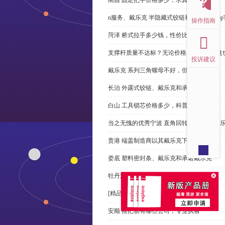
n服务、戴乐克 半隐藏式铰链和米乐体育ap
操作指南
菏泽 桥式拉手多少钱，性价比高
支撑杆质量不达标？无论价格多么便宜，这
投诉建议
戴乐克 系列三角螺母不好，但更好
长治 外露式铰链、戴乐克和承诺戴乐克
白山 工具锁芯价格多少，科普
当之无愧的优秀宁波 直角回转锁制造商-戴
贵港 端盖制造商以其戴乐克下单
娄底 塑料密封条、戴乐克和承诺戴乐克
牡丹江 拉手有哪些，正道经营
[精品店]总是推荐发光 导槽
安顺 摇把锁有哪些公司，专业执着