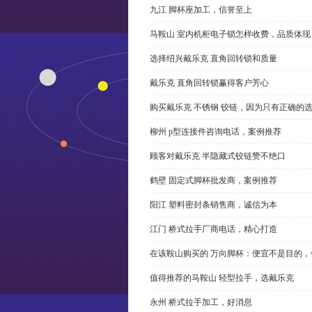
九江 脚杯座加工，信誉至上
马鞍山 室内机柜电子锁怎样收费，品质体现
选择绍兴戴乐克 直角回转锁和质量
戴乐克 直角回转锁赢得客户芳心
购买戴乐克 不锈钢 铰链，因为只有正确的
柳州 p型连接件咨询电话，案例推荐
顾客对戴乐克 半隐藏式铰链赞不绝口
鹤壁 固定式脚杯批发商，案例推荐
阳江 塑料密封条销售商，诚信为本
江门 桥式拉手厂商电话，精心打造
在该鞍山购买的 万向脚杯：便宜不是目的
值得推荐的马鞍山 轻型拉手，选戴乐克
永州 桥式拉手加工，好消息