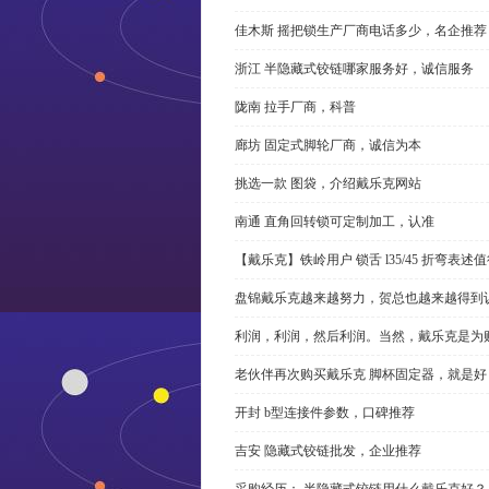
佳木斯 摇把锁生产厂商电话多少，名企推荐
浙江 半隐藏式铰链哪家服务好，诚信服务
陇南 拉手厂商，科普
廊坊 固定式脚轮厂商，诚信为本
挑选一款 图袋，介绍戴乐克网站
南通 直角回转锁可定制加工，认准
【戴乐克】铁岭用户 锁舌 l35/45 折弯表
盘锦戴乐克越来越努力，贺总也越来越得到
利润，利润，然后利润。当然，戴乐克是为
老伙伴再次购买戴乐克 脚杯固定器，就是好
开封 b型连接件参数，口碑推荐
吉安 隐藏式铰链批发，企业推荐
采购经历： 半隐藏式铰链用什么戴乐克好？