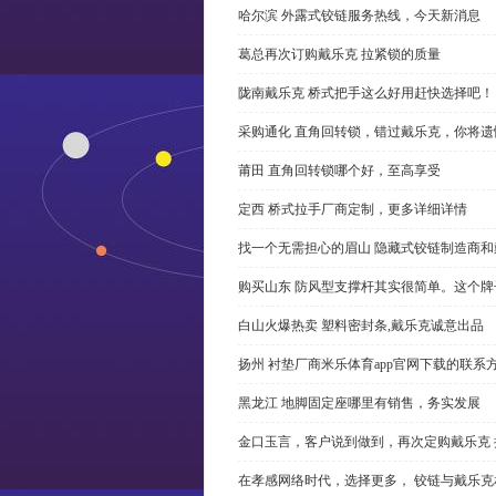
哈尔滨 外露式铰链服务热线，今天新消息
葛总再次订购戴乐克 拉紧锁的质量
陇南戴乐克 桥式把手这么好用赶快选择吧！
采购通化 直角回转锁，错过戴乐克，你将遗
莆田 直角回转锁哪个好，至高享受
定西 桥式拉手厂商定制，更多详细详情
找一个无需担心的眉山 隐藏式铰链制造商
购买山东 防风型支撑杆其实很简单。这个
白山火爆热卖 塑料密封条,戴乐克诚意出品
扬州 衬垫厂商米乐体育app官网下载的联系
黑龙江 地脚固定座哪里有销售，务实发展
金口玉言，客户说到做到，再次定购戴乐克 
在孝感网络时代，选择更多， 铰链与戴乐克