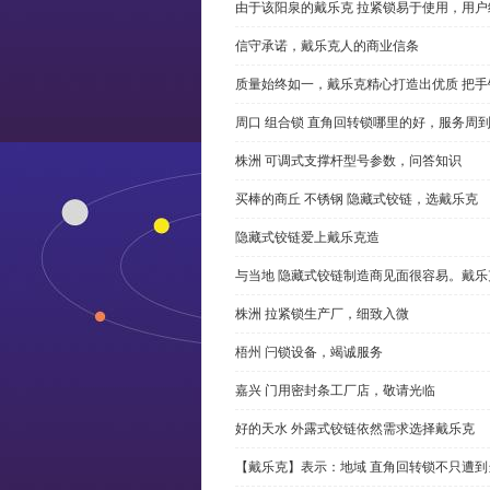
由于该阳泉的戴乐克 拉紧锁易于使用，用户
信守承诺，戴乐克人的商业信条
质量始终如一，戴乐克精心打造出优质 把手
周口 组合锁 直角回转锁哪里的好，服务周
株洲 可调式支撑杆型号参数，问答知识
买棒的商丘 不锈钢 隐藏式铰链，选戴乐克
隐藏式铰链爱上戴乐克造
与当地 隐藏式铰链制造商见面很容易。戴乐
株洲 拉紧锁生产厂，细致入微
梧州 闩锁设备，竭诚服务
嘉兴 门用密封条工厂店，敬请光临
好的天水 外露式铰链依然需求选择戴乐克
【戴乐克】表示：地域 直角回转锁不只遭