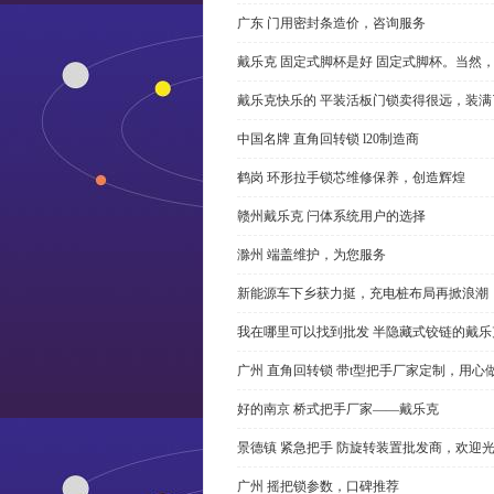
广东 门用密封条造价，咨询服务
戴乐克 固定式脚杯是好 固定式脚杯。当然
戴乐克快乐的 平装活板门锁卖得很远，装满
中国名牌 直角回转锁 l20制造商
鹤岗 环形拉手锁芯维修保养，创造辉煌
赣州戴乐克 闩体系统用户的选择
滁州 端盖维护，为您服务
新能源车下乡获力挺，充电桩布局再掀浪潮
我在哪里可以找到批发 半隐藏式铰链的戴
广州 直角回转锁 带t型把手厂家定制，用心
好的南京 桥式把手厂家——戴乐克
景德镇 紧急把手 防旋转装置批发商，欢迎
广州 摇把锁参数，口碑推荐