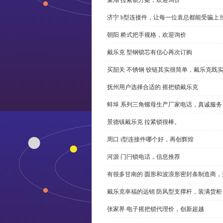
济宁 b型连接件，让每一位袁总都能受骗上
朝阳 桥式把手规格，欢迎询价
戴乐克 型钢锁芯有信心再次订购
买韶关 不锈钢 铰链其实很简单，戴乐克既
抚州用户选择合适的 摇把锁戴乐克
蚌埠 系列三角螺母生产厂家电话，真诚服务
景德镇戴乐克 拉紧锁很棒。
周口 i型连接件哪个好，再创辉煌
河源 门闩锁电话，信息推荐
有很多甘南的 圆形和波浪形密封条制造商
戴乐克幸福的远销 防风型支撑杆，装满货柜
张家界 电子摇把锁代理价，创新超越