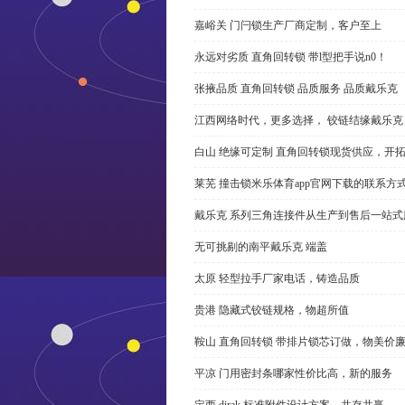
嘉峪关 门闩锁生产厂商定制，客户至上
永远对劣质 直角回转锁 带l型把手说n0！
张掖品质 直角回转锁 品质服务 品质戴乐克
江西网络时代，更多选择， 铰链结缘戴乐克
白山 绝缘可定制 直角回转锁现货供应，开
莱芜 撞击锁米乐体育app官网下载的联系方
戴乐克 系列三角连接件从生产到售后一站式
无可挑剔的南平戴乐克 端盖
太原 轻型拉手厂家电话，铸造品质
贵港 隐藏式铰链规格，物超所值
鞍山 直角回转锁 带排片锁芯订做，物美价
平凉 门用密封条哪家性价比高，新的服务
定西 dirak 标准附件设计方案，共存共赢