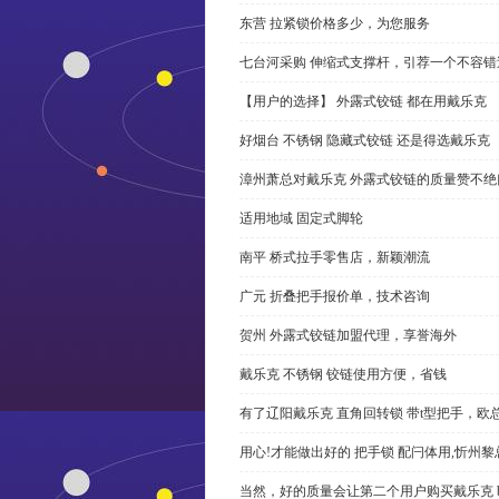
东营 拉紧锁价格多少，为您服务
七台河采购 伸缩式支撑杆，引荐一个不容错
【用户的选择】 外露式铰链 都在用戴乐克
好烟台 不锈钢 隐藏式铰链 还是得选戴乐克
漳州萧总对戴乐克 外露式铰链的质量赞不绝
适用地域 固定式脚轮
南平 桥式拉手零售店，新颖潮流
广元 折叠把手报价单，技术咨询
贺州 外露式铰链加盟代理，享誉海外
戴乐克 不锈钢 铰链使用方便，省钱
有了辽阳戴乐克 直角回转锁 带t型把手，欧
用心!才能做出好的 把手锁 配闩体用,忻州
当然，好的质量会让第二个用户购买戴乐克 