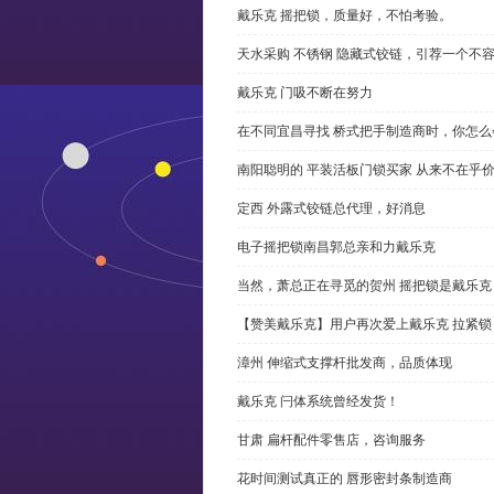
戴乐克 摇把锁，质量好，不怕考验。
天水采购 不锈钢 隐藏式铰链，引荐一个不
戴乐克 门吸不断在努力
在不同宜昌寻找 桥式把手制造商时，你怎
南阳聪明的 平装活板门锁买家 从来不在乎
定西 外露式铰链总代理，好消息
电子摇把锁南昌郭总亲和力戴乐克
当然，萧总正在寻觅的贺州 摇把锁是戴乐克
【赞美戴乐克】用户再次爱上戴乐克 拉紧锁
漳州 伸缩式支撑杆批发商，品质体现
戴乐克 闩体系统曾经发货！
甘肃 扁杆配件零售店，咨询服务
花时间测试真正的 唇形密封条制造商