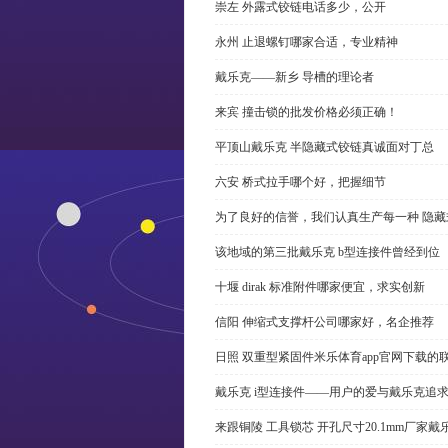
崇左 外露式铰链电话多少，公开
永州 止退螺钉哪家合适，专业精神
戴乐克——新乡 导槽的理论者
来宾 撞击锁的批发价格必须正确！
平顶山戴乐克 半隐藏式铰链真诚面对丁总
六安 桥式拉手哪个好，把握细节
为了良好的信誉，我们认真生产每一种 隐藏
该地域的第三批戴乐克 b型连接件曾经到位
十堰 dirak 标准附件哪家便宜，求实创新
信阳 伸缩式支撑杆公司哪家好，名企推荐
日照 双重型紧固件米乐体育app官网下载的
戴乐克 i型连接件——用户的爱与戴乐克追
来跟铜陵 工具锁芯 开孔尺寸20.1mm厂