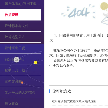
米乐体育app官网下载的公告
热点资讯
设计标准与文件
1、闩锁带勾形锁舌，用于滑动门，
计算选型公式
大
设计研发干货
戴乐克公司创办于1991年，高品质
求。比如：能源行业及机械制造、通信
前沿行业动态
如果您对以上的 闩锁感兴趣或者有疑
供全程贴心服务。
輔助工具下載
选型交流圈
你可能喜欢
米乐平台的人才招聘
戴乐克 外露式铰链大戴乐克好质量
投诉建议