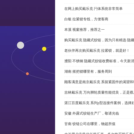
在网上购买戴乐克 闩体系统非常简单
白银 拉紧锁专线，方便客商
本溪 视窗推荐，推荐之一
购买戴乐克 隐藏式铰链，因为只有精选 隐
老伙伴再次购买戴乐克 拉紧锁，就是好！
濮阳 不锈钢 隐藏式铰链收费标准，今天新
湖南 摇把锁哪里有，服务周到
顾客满意是南京戴乐克 系留紧固件的渴望和
吉林戴乐克 万向脚轮质量性能优良，正是蔡
湛江百度戴乐克 系列p型连接件案例，选择好
安徽 外露式铰链生产厂，敬请光临
甘南 铰链公司在哪里，物超所值