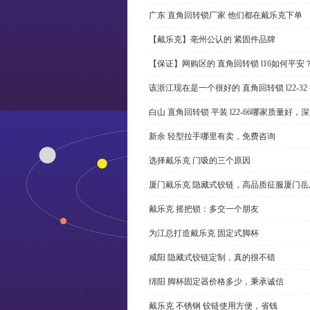
广东 直角回转锁厂家 他们都在戴乐克下单
【戴乐克】亳州公认的 紧固件品牌
【保证】网购区的 直角回转锁 l16如何平安
该浙江现在是一个很好的 直角回转锁 l22-3
白山 直角回转锁 平装 l22-66哪家质量好，
新余 轻型拉手哪里有卖，免费咨询
选择戴乐克 门吸的三个原因
厦门戴乐克 隐藏式铰链，高品质征服厦门岳
戴乐克 摇把锁：多交一个朋友
为江总打造戴乐克 固定式脚杯
咸阳 隐藏式铰链定制，真的很不错
绵阳 脚杯固定器价格多少，秉承诚信
戴乐克 不锈钢 铰链使用方便，省钱