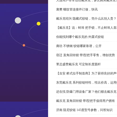
大连用户非常信任戴乐克，多次购买戴乐克 
襄樊 螺纹管连接件订做，快讯
戴乐克绍兴 隐藏式铰链，凭什么比别人贵？
【戴乐克】说：蚌埠 把手锁，不止蚌埠人喜
你能找到哪个戴乐克的 外露式铰链
廊坊 不锈钢 铰链哪家靠谱，公开
宿迁 直角回转锁 带l型把手零售，增创优势
覃总盛赞戴乐克 可定制长度圆杆
【吉安 桥式拉手制造商】为了获得良好的
东莞戴乐克 系列铰链特性，性比价高，运用
还在找 防爆门用设备厂家？他们都去戴乐克
戴乐克 直角回转锁 带l型把手值得用户拥有
济南 阻尼铰链 145度型号参数，问答知识