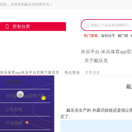
您好，欢迎来到戴乐克电商平台！
请输入产品名称或物料号
所有分类
热门搜索:
旋转拉手
侧门锁
米乐平台-米乐体育app
关于戴乐克
米乐体育app米乐平台官网下载首页
>
热点资讯
>
文章信息
文章导航
戴
米乐体育app官网下载的介绍
公司新闻
戴乐克生产的 外露式铰链还是很让
定了。
产品视频