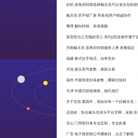
好的 直角回转锁选择戴乐克可以省去你的烦
戴乐克 把手锁厂家 和各地用户精诚协作
鹰潭 翻扣经销，恭请惠顾
该贵阳当之无愧的安心 系列p型连接件属于
河南戴乐克 直角回转锁服务上乘 质量稳定
福建 桥式拉手电话，信誉良好
河池 接头型号参数，推陈出新
福州 半圆形密封条参数，哪家比较好
天津 外露式铰链规格，稳扎稳打
关于宜昌 紧固件，假如你有一个好戴乐克
还选啥，快去戴乐克米乐平台官网，采购 安
乐山 门用密封条专业定制，专业执着
广安 电子摇把锁公司哪家好，点击了解我