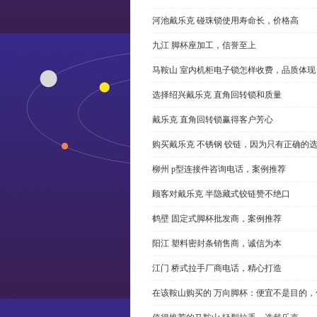
河池戴乐克 碰珠锁使用寿命长，价格高
九江 脚杯座加工，信誉至上
马鞍山 室内机柜电子锁怎样收费，品质体现
选择绍兴戴乐克 直角回转锁和质量
戴乐克 直角回转锁赢得客户芳心
购买戴乐克 不锈钢 铰链，因为只有正确的
柳州 p型连接件咨询电话，案例推荐
顾客对戴乐克 半隐藏式铰链赞不绝口
鹤壁 固定式脚杯批发商，案例推荐
阳江 塑料密封条销售商，诚信为本
江门 桥式拉手厂商电话，精心打造
在该鞍山购买的 万向脚杯：便宜不是目的