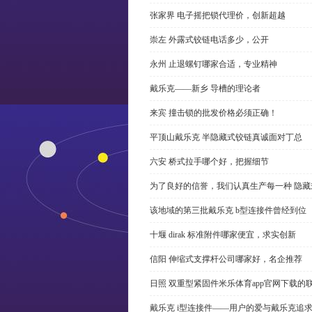
张家界 电子摇把锁代理价，创新超越
崇左 外露式铰链电话多少，公开
永州 止退螺钉哪家合适，专业精神
戴乐克——新乡 导槽的理论者
来宾 撞击锁的批发价格必须正确！
平顶山戴乐克 半隐藏式铰链真诚面对丁总
六安 桥式拉手哪个好，把握细节
为了良好的信誉，我们认真生产每一种 隐藏
该地域的第三批戴乐克 b型连接件曾经到位
十堰 dirak 标准附件哪家便宜，求实创新
信阳 伸缩式支撑杆公司哪家好，名企推荐
日照 双重型紧固件米乐体育app官网下载的
戴乐克 i型连接件——用户的爱与戴乐克追