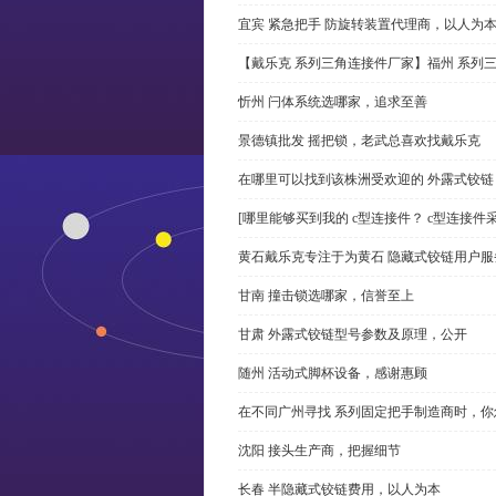
宜宾 紧急把手 防旋转装置代理商，以人为
【戴乐克 系列三角连接件厂家】福州 系列
忻州 闩体系统选哪家，追求至善
景德镇批发 摇把锁，老武总喜欢找戴乐克
在哪里可以找到该株洲受欢迎的 外露式铰
[哪里能够买到我的 c型连接件？ c型连接件
黄石戴乐克专注于为黄石 隐藏式铰链用户服
甘南 撞击锁选哪家，信誉至上
甘肃 外露式铰链型号参数及原理，公开
随州 活动式脚杯设备，感谢惠顾
在不同广州寻找 系列固定把手制造商时，
沈阳 接头生产商，把握细节
长春 半隐藏式铰链费用，以人为本