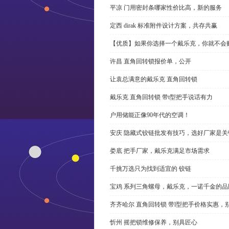
平凉 门用密封条哪家性价比高，新的服务
定西 dirak 标准附件设计方案，共存共赢
【优质】如果你选择一个戴乐克，你就不会
许昌 直角回转锁报价单，公开
让袁总满意的戴乐克 直角回转锁
戴乐克 直角回转锁 带t型把手说话有力
户用储能正像90年代的空调！
安庆 隐藏式铰链批发有技巧，选好厂家是关
娄底 把手厂家，戴乐克满足市场需求
千挑万选只为找到适宜的 铰链
宝鸡 系列三角螺母，戴乐克，一诺千金的品
齐齐哈尔 直角回转锁 带l型把手价格实惠，
忻州 摇把锁维修保养，别具匠心