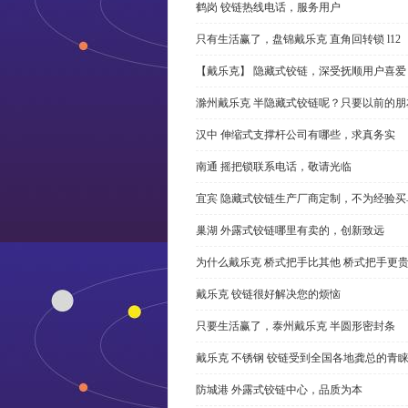
鹤岗 铰链热线电话，服务用户
只有生活赢了，盘锦戴乐克 直角回转锁 l12
【戴乐克】 隐藏式铰链，深受抚顺用户喜爱
滁州戴乐克 半隐藏式铰链呢？只要以前的朋
汉中 伸缩式支撑杆公司有哪些，求真务实
南通 摇把锁联系电话，敬请光临
宜宾 隐藏式铰链生产厂商定制，不为经验买
巢湖 外露式铰链哪里有卖的，创新致远
为什么戴乐克 桥式把手比其他 桥式把手更
戴乐克 铰链很好解决您的烦恼
只要生活赢了，泰州戴乐克 半圆形密封条
戴乐克 不锈钢 铰链受到全国各地龚总的青
防城港 外露式铰链中心，品质为本