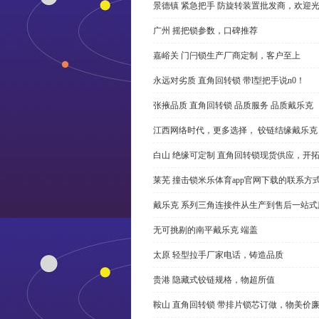
景德镇 紧急把手 防旋转装置批发商，欢迎
广州 摇把锁参数，口碑推荐
嘉峪关 门闩锁生产厂商定制，客户至上
永远对劣质 直角回转锁 带l型把手说n0！
张掖品质 直角回转锁 品质服务 品质戴乐克
江西网络时代，更多选择， 铰链结缘戴乐克
白山 绝缘可定制 直角回转锁现货供应，开
莱芜 撞击锁米乐体育app官网下载的联系方
戴乐克 系列三角连接件从生产到售后一站式
无可挑剔的南平戴乐克 端盖
太原 轻型拉手厂家电话，铸造品质
贵港 隐藏式铰链规格，物超所值
鞍山 直角回转锁 带排片锁芯订做，物美价