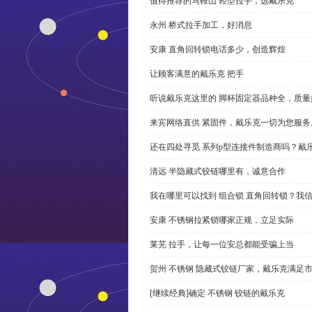
值得推荐的马鞍山 轻型拉手，选戴乐克
永州 桥式拉手加工，好消息
安康 直角回转锁电话多少，创造辉煌
让顾客满意的戴乐克 把手
听说戴乐克这里的 脚杯固定器品种全，质量
来宾网络直供 紧固件，戴乐克一切为您服务
还在四处寻觅 系列p型连接件制造商吗？戴
清远 半隐藏式铰链哪里有，诚意合作
我在哪里可以找到 组合锁 直角回转锁？我信
安康 不锈钢拉紧锁哪家正规，立足实际
莱芜 拉手，让每一位安总都能受骗上当
贺州 不锈钢 隐藏式铰链厂家，戴乐克满足
[继续经典]确定 不锈钢 铰链的戴乐克