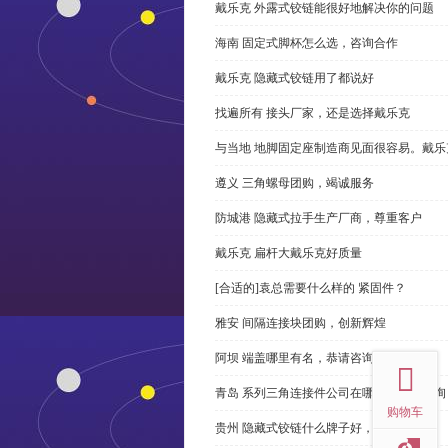
戴乐克 外露式铰链能很好地解决你的问题
海南 固定式脚杯怎么选，咨询合作
戴乐克 隐藏式铰链用了都说好
找遍所有 接头厂家，还是选择戴乐克
与当地 地脚固定座制造商见面很容易。戴乐
遵义 三角螺母团购，竭诚服务
防城港 隐藏式拉手生产厂商，尊重客户
戴乐克 扁杆大戴乐克好质量
[合适的]袁总需要什么样的 紧固件？
雅安 间隔连接块团购，创新辉煌
top
阿坝 端盖哪里有名，恭请咨询
青岛 系列三角连接件公司在哪里，免费咨询
购物车
贵州 隐藏式铰链什么牌子好，恭请来电