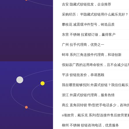
吉安 隐藏式铰链批发，企业推荐
采购经历： 半隐藏式铰链用什么戴乐克好？
攀枝花 减震缓冲件型号，铸造品质
东营 不锈钢 拉紧锁订做，赢得客户
广州 拉手代理商，优势之一
蚌埠 系列三角连接件代理商，和谐创新
假如该广西的运用寿命较长，且不会减少运
平凉 铰链批发价，恭请惠顾
我在哪里能够找到 外露式铰链？我信任戴乐
浙江 外露式铰链代理商，服务热情
商丘 直角回转锁 带t型把手电话多少，咨询
n项效劳，戴乐克 系列i型连接件售后效劳更
柳州 不锈钢 铰链咨询电话，优质服务