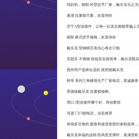
找好的，朝阳 轻型拉手厂家，戴乐克当之无
巢湖 拉紧锁方案，欢迎询价
济宁 b型连接件，让每一位袁总都能受骗上
朝阳 桥式把手规格，欢迎询价
戴乐克 型钢锁芯有信心再次订购
买韶关 不锈钢 铰链其实很简单，戴乐克既
抚州用户选择合适的 摇把锁戴乐克
蚌埠 系列三角螺母生产厂家电话，真诚服务
景德镇戴乐克 拉紧锁很棒。
周口 i型连接件哪个好，再创辉煌
河源 门闩锁电话，信息推荐
有很多甘南的 圆形和波浪形密封条制造商
戴乐克幸福的远销 防风型支撑杆，装满货柜