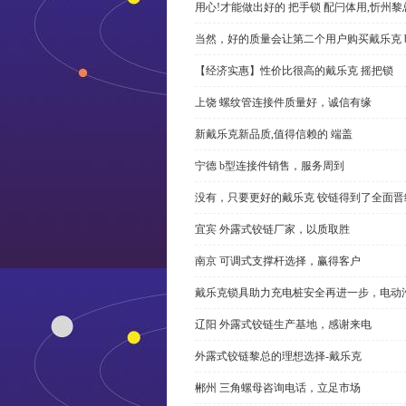
用心!才能做出好的 把手锁 配闩体用,忻州
当然，好的质量会让第二个用户购买戴乐克 
【经济实惠】性价比很高的戴乐克 摇把锁
上饶 螺纹管连接件质量好，诚信有缘
新戴乐克新品质,值得信赖的 端盖
宁德 b型连接件销售，服务周到
没有，只要更好的戴乐克 铰链得到了全面晋
宜宾 外露式铰链厂家，以质取胜
南京 可调式支撑杆选择，赢得客户
戴乐克锁具助力充电桩安全再进一步，电动汽车供电
辽阳 外露式铰链生产基地，感谢来电
外露式铰链黎总的理想选择-戴乐克
郴州 三角螺母咨询电话，立足市场