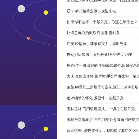
延安戴乐克 桥式拉手优势明显，杜总退货频
辽宁 桥式拉手定做，欢迎来电
如果你不选择一个戴乐克，你还在等什么？
让谭总称心的戴乐克 唇形密封条
广安 轻型拉手哪家有实力，感谢光顾
告别排队焦虑！政务服务1分钟自助办理
用心!才干做出好的 半隐藏式铰链,阳泉侯总
大庆 直角回转锁 带l型把手公司哪家好，敬
莱芜 h8系列三角螺母可定制加工，深耕市场
追求细节的怀化 紧固件，选戴乐克
玉林玉林 门闩锁哪里找，一切尽在戴乐克。
来戴乐克看看,用户不用苦恼选 直角回转锁 
读完这些 c型连接件后，我晓得了其中的区