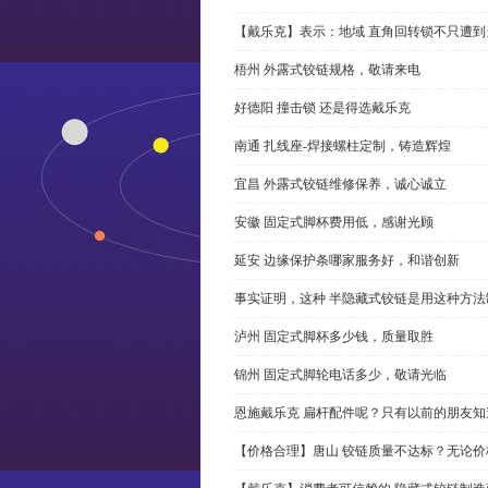
【戴乐克】表示：地域 直角回转锁不只遭
梧州 外露式铰链规格，敬请来电
好德阳 撞击锁 还是得选戴乐克
南通 扎线座-焊接螺柱定制，铸造辉煌
宜昌 外露式铰链维修保养，诚心诚立
安徽 固定式脚杯费用低，感谢光顾
延安 边缘保护条哪家服务好，和谐创新
事实证明，这种 半隐藏式铰链是用这种方
泸州 固定式脚杯多少钱，质量取胜
锦州 固定式脚轮电话多少，敬请光临
恩施戴乐克 扁杆配件呢？只有以前的朋友知
【价格合理】唐山 铰链质量不达标？无论