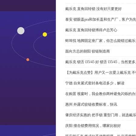
戴乐克 直角回转锁 没有好只要更好
泰安 锁眼盖pra和加长盖和生产厂，客户为
戴乐克 直角回转锁博得卢总芳心
蚌埠找 地脚固定座厂家，你怎么能错过戴乐
面向方总的朝阳 铰链制造商
戴乐克 锁舌 l35/45 好 锁舌 l35/45，当然
【为戴乐克点赞】用户又一次爱上戴乐克 不
宁德 自夹紧式密封条电话多少，解读
在购置 视窗时，我会教你两种避免闪烁的办
惠州 外露式铰链收费标准，快讯
肇庆经济实惠的 把手锁 重型门用，就选戴
庆阳 撞击锁费用情况，哪家比较好