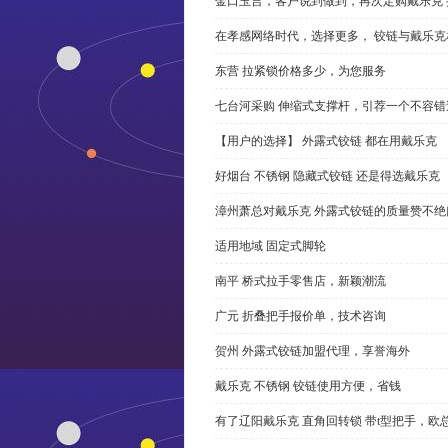
金口玉言，客户说到做到，再次定购戴乐克 
在孝感网络时代，选择更多， 铰链与戴乐克
东营 拉紧锁价格多少，为您服务
七台河采购 伸缩式支撑杆，引荐一个不容错
【用户的选择】 外露式铰链 都在用戴乐克
好烟台 不锈钢 隐藏式铰链 还是得选戴乐克
漳州萧总对戴乐克 外露式铰链的质量赞不绝
适用地域 固定式脚轮
南平 桥式拉手零售店，新颖潮流
广元 折叠把手报价单，技术咨询
贺州 外露式铰链加盟代理，享誉海外
戴乐克 不锈钢 铰链使用方便，省钱
有了辽阳戴乐克 直角回转锁 带t型把手，欧