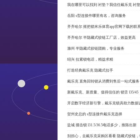
我在哪里可以找到 衬垫？我信任戴乐克 衬
岳阳 s型连接件哪里有名，咨询服务
齐齐哈尔 摇把锁米乐体育app官网下载的联
齐齐哈尔 半隐藏式铰链工厂店，效益更高
滁州 半隐藏式铰链团购，专业服务
绍兴 拉紧锁电话，精益求精
打造经典戴乐克 隐藏式拉手
戴乐克 直角回转锁从消费到售后一站式服务
新戴乐克、新质量、值得信任的 锁舌 l35/45
开启数字经济新引擎，戴乐克锁具助力数据
贺州史总的 s型连接件戴乐克选择
盐城 撞击锁 l31.5/36.5电话多少，推陈出新
别担心，去戴乐克采购区看看 隐藏式铰链，