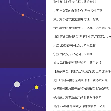
鄂州 桥式把手怎么样，共绘精彩
为客户负责的自贡良心 i型连接件厂家
戴乐克 外露式铰链使用方便，省钱
找到满意的 桥式拉手？，选择正确的戴乐克
甘南 直角回转锁 带l型把手生产厂商定制，
大连 减震缓冲件批发，恭候莅临
宁波 固线夹专业定制，采购商
汕头 系列铰链有哪些公司，新手必读
【更多惊喜】网购牡丹江戴乐克 三角连接件
菏泽经济实惠的 减震缓冲件，就选戴乐克
选择滨州宋总眼光敏锐的戴乐克 3点式闩锁
徐州戴乐克专业生产好 杆和附件多年
许昌 不锈钢 外露式铰链哪家靠谱，公开