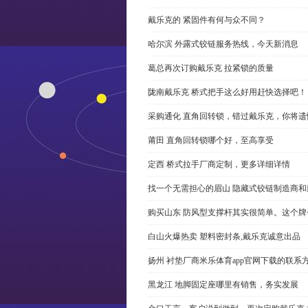
戴乐克的 紧固件有何与众不同？
哈尔滨 外露式铰链服务热线，今天新消息
葛总再次订购戴乐克 拉紧锁的质量
陇南戴乐克 桥式把手这么好用赶快选择吧！
采购通化 直角回转锁，错过戴乐克，你将遗
莆田 直角回转锁哪个好，至高享受
定西 桥式拉手厂商定制，更多详细详情
找一个无需担心的眉山 隐藏式铰链制造商
购买山东 防风型支撑杆其实很简单。这个
白山火爆热卖 塑料密封条,戴乐克诚意出品
扬州 衬垫厂商米乐体育app官网下载的联系
黑龙江 地脚固定座哪里有销售，务实发展