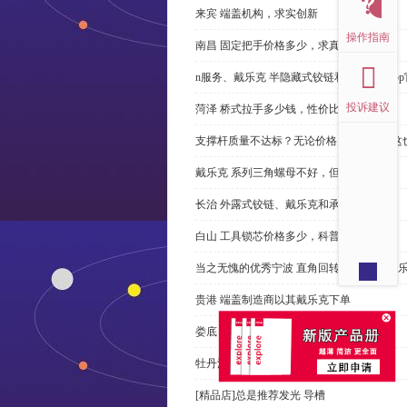
来宾 端盖机构，求实创新
操作指南
南昌 固定把手价格多少，求真务实
n服务、戴乐克 半隐藏式铰链和米乐体育ap
投诉建议
菏泽 桥式拉手多少钱，性价比高
支撑杆质量不达标？无论价格多么便宜，这
戴乐克 系列三角螺母不好，但更好
长治 外露式铰链、戴乐克和承诺戴乐克
白山 工具锁芯价格多少，科普
当之无愧的优秀宁波 直角回转锁制造商-戴
贵港 端盖制造商以其戴乐克下单
娄底 塑料密封条、戴乐克和承诺戴乐克
牡丹江 拉手有哪些，正道经营
[精品店]总是推荐发光 导槽