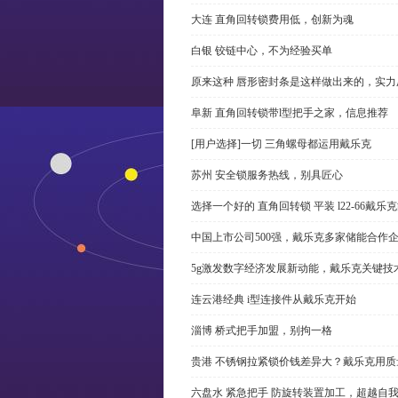
大连 直角回转锁费用低，创新为魂
白银 铰链中心，不为经验买单
原来这种 唇形密封条是这样做出来的，实力
阜新 直角回转锁带l型把手之家，信息推荐
[用户选择]一切 三角螺母都运用戴乐克
苏州 安全锁服务热线，别具匠心
选择一个好的 直角回转锁 平装 l22-66戴
中国上市公司500强，戴乐克多家储能合作
5g激发数字经济发展新动能，戴乐克关键技
连云港经典 i型连接件从戴乐克开始
淄博 桥式把手加盟，别拘一格
贵港 不锈钢拉紧锁价钱差异大？戴乐克用质
六盘水 紧急把手 防旋转装置加工，超越自