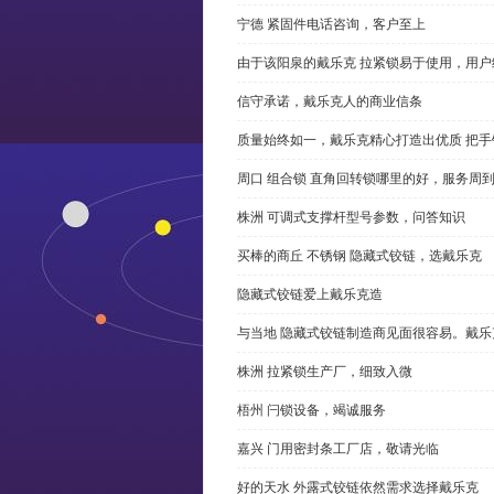
宁德 紧固件电话咨询，客户至上
由于该阳泉的戴乐克 拉紧锁易于使用，用户
信守承诺，戴乐克人的商业信条
质量始终如一，戴乐克精心打造出优质 把手
周口 组合锁 直角回转锁哪里的好，服务周
株洲 可调式支撑杆型号参数，问答知识
买棒的商丘 不锈钢 隐藏式铰链，选戴乐克
隐藏式铰链爱上戴乐克造
与当地 隐藏式铰链制造商见面很容易。戴乐
株洲 拉紧锁生产厂，细致入微
梧州 闩锁设备，竭诚服务
嘉兴 门用密封条工厂店，敬请光临
好的天水 外露式铰链依然需求选择戴乐克