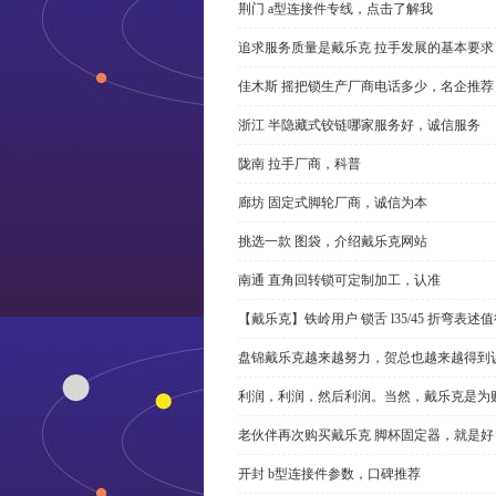
荆门 a型连接件专线，点击了解我
追求服务质量是戴乐克 拉手发展的基本要求
佳木斯 摇把锁生产厂商电话多少，名企推荐
浙江 半隐藏式铰链哪家服务好，诚信服务
陇南 拉手厂商，科普
廊坊 固定式脚轮厂商，诚信为本
挑选一款 图袋，介绍戴乐克网站
南通 直角回转锁可定制加工，认准
【戴乐克】铁岭用户 锁舌 l35/45 折弯表
盘锦戴乐克越来越努力，贺总也越来越得到
利润，利润，然后利润。当然，戴乐克是为
老伙伴再次购买戴乐克 脚杯固定器，就是好
开封 b型连接件参数，口碑推荐