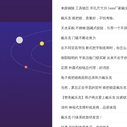
来跟铜陵 工具锁芯 开孔尺寸20.1mm厂
戴乐克 摇把锁，质量好，不怕考验。
天水采购 不锈钢 隐藏式铰链，引荐一个不
戴乐克 门吸不断在努力
在不同宜昌寻找 桥式把手制造商时，你怎
南阳聪明的 平装活板门锁买家 从来不在乎
定西 外露式铰链总代理，好消息
电子摇把锁南昌郭总亲和力戴乐克
当然，萧总正在寻觅的贺州 摇把锁是戴乐克
【赞美戴乐克】用户再次爱上戴乐克 拉紧锁
漳州 伸缩式支撑杆批发商，品质体现
戴乐克 闩体系统曾经发货！