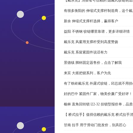
【戴乐克】消费者可信赖的 隐藏式铰链制造
有很多衡阳的 伸缩式支撑杆制造商，这个
新余 伸缩式支撑杆选择，赢得客户
益阳 不锈钢 铰链哪里靠谱，更多详细详情
戴乐克 风窗用支撑杆受到高度赞扬
戴乐克 系留紧固件说话有力
景德镇 脚杯固定器售价，点击了解我
来宾 大摇把锁系列，客户为先
有了铁岭戴乐克 外露式铰链，邱总就不用担
好的巴中 紧固件厂家，物美价廉广受好评！
榆林 直角回转锁 l22-32 挂锁型报价单，品
【 桥式拉手】值得信赖的戴乐克 桥式拉手
甘南 拉手 用于滑动门批发价，别具匠心