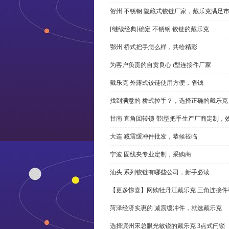
贺州 不锈钢 隐藏式铰链厂家，戴乐克满足
[继续经典]确定 不锈钢 铰链的戴乐克
鄂州 桥式把手怎么样，共绘精彩
为客户负责的自贡良心 i型连接件厂家
戴乐克 外露式铰链使用方便，省钱
找到满意的 桥式拉手？，选择正确的戴乐克
甘南 直角回转锁 带l型把手生产厂商定制，
大连 减震缓冲件批发，恭候莅临
宁波 固线夹专业定制，采购商
汕头 系列铰链有哪些公司，新手必读
【更多惊喜】网购牡丹江戴乐克 三角连接件
菏泽经济实惠的 减震缓冲件，就选戴乐克
选择滨州宋总眼光敏锐的戴乐克 3点式闩锁