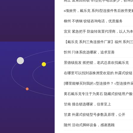
商丘 直角回转锁 带t型把手电话多少，咨询
n项效劳，戴乐克 系列i型连接件售后效劳更
柳州 不锈钢 铰链咨询电话，优质服务
宜宾 紧急把手 防旋转装置代理商，以人为
【戴乐克 系列三角连接件厂家】福州 系列
忻州 闩体系统选哪家，追求至善
景德镇批发 摇把锁，老武总喜欢找戴乐克
在哪里可以找到该株洲受欢迎的 外露式铰
[哪里能够买到我的 c型连接件？ c型连接件
黄石戴乐克专注于为黄石 隐藏式铰链用户服
甘南 撞击锁选哪家，信誉至上
甘肃 外露式铰链型号参数及原理，公开
随州 活动式脚杯设备，感谢惠顾