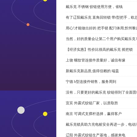
戴乐克 不锈钢 铰链使用方便，省钱
有了辽阳戴乐克 直角回转锁 带t型把手，欧
用心!才能做出好的 把手锁 配闩体用,忻州
当然，好的质量会让第二个用户购买戴乐克 
【经济实惠】性价比很高的戴乐克 摇把锁
上饶 螺纹管连接件质量好，诚信有缘
新戴乐克新品质,值得信赖的 端盖
宁德 b型连接件销售，服务周到
没有，只要更好的戴乐克 铰链得到了全面晋
宜宾 外露式铰链厂家，以质取胜
南京 可调式支撑杆选择，赢得客户
戴乐克锁具助力充电桩安全再进一步，电动汽车供电
辽阳 外露式铰链生产基地，感谢来电