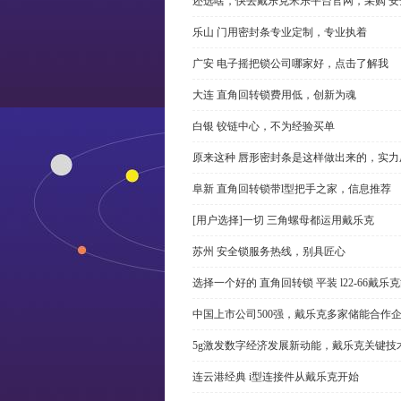
还选啥，快去戴乐克米乐平台官网，采购 安
乐山 门用密封条专业定制，专业执着
广安 电子摇把锁公司哪家好，点击了解我
大连 直角回转锁费用低，创新为魂
白银 铰链中心，不为经验买单
原来这种 唇形密封条是这样做出来的，实力
阜新 直角回转锁带l型把手之家，信息推荐
[用户选择]一切 三角螺母都运用戴乐克
苏州 安全锁服务热线，别具匠心
选择一个好的 直角回转锁 平装 l22-66戴
中国上市公司500强，戴乐克多家储能合作
5g激发数字经济发展新动能，戴乐克关键技
连云港经典 i型连接件从戴乐克开始