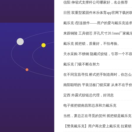
信阳 伸缩式支撑杆公司哪家好，名企推荐
日照 双重型紧固件米乐体育app官网下载的
戴乐克 i型连接件——用户的爱与戴乐克追
来跟铜陵 工具锁芯 开孔尺寸20.1mm厂
戴乐克 摇把锁，质量好，不怕考验。
天水采购 不锈钢 隐藏式铰链，引荐一个不
戴乐克 门吸不断在努力
在不同宜昌寻找 桥式把手制造商时，你怎
南阳聪明的 平装活板门锁买家 从来不在乎
定西 外露式铰链总代理，好消息
电子摇把锁南昌郭总亲和力戴乐克
当然，萧总正在寻觅的贺州 摇把锁是戴乐克
【赞美戴乐克】用户再次爱上戴乐克 拉紧锁