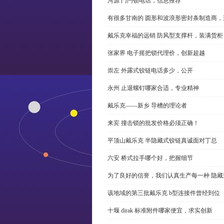
河源 门闩锁电话，信息推荐
有很多甘南的 圆形和波浪形密封条制造商
戴乐克幸福的远销 防风型支撑杆，装满货柜
张家界 电子摇把锁代理价，创新超越
崇左 外露式铰链电话多少，公开
永州 止退螺钉哪家合适，专业精神
戴乐克——新乡 导槽的理论者
来宾 撞击锁的批发价格必须正确！
平顶山戴乐克 半隐藏式铰链真诚面对丁总
六安 桥式拉手哪个好，把握细节
为了良好的信誉，我们认真生产每一种 隐藏
该地域的第三批戴乐克 b型连接件曾经到位
十堰 dirak 标准附件哪家便宜，求实创新