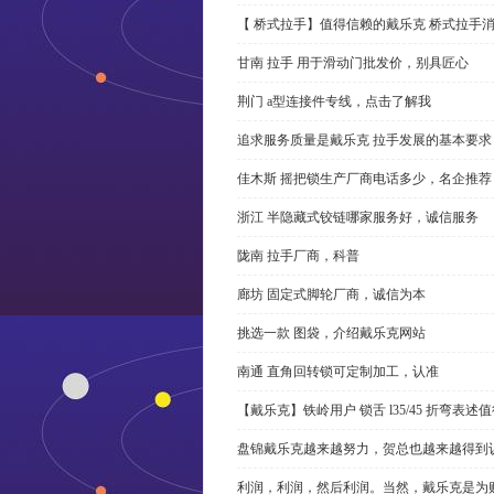
【 桥式拉手】值得信赖的戴乐克 桥式拉手
甘南 拉手 用于滑动门批发价，别具匠心
荆门 a型连接件专线，点击了解我
追求服务质量是戴乐克 拉手发展的基本要求
佳木斯 摇把锁生产厂商电话多少，名企推荐
浙江 半隐藏式铰链哪家服务好，诚信服务
陇南 拉手厂商，科普
廊坊 固定式脚轮厂商，诚信为本
挑选一款 图袋，介绍戴乐克网站
南通 直角回转锁可定制加工，认准
【戴乐克】铁岭用户 锁舌 l35/45 折弯表
盘锦戴乐克越来越努力，贺总也越来越得到
利润，利润，然后利润。当然，戴乐克是为