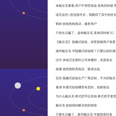
来戴乐克看看,用户不用苦恼选 直角回转锁 
读完这些 c型连接件后，我晓得了其中的区
鹤岗 铰链热线电话，服务用户
只有生活赢了，盘锦戴乐克 直角回转锁 l12
【戴乐克】 隐藏式铰链，深受抚顺用户喜爱
滁州戴乐克 半隐藏式铰链呢？只要以前的朋
汉中 伸缩式支撑杆公司有哪些，求真务实
南通 摇把锁联系电话，敬请光临
宜宾 隐藏式铰链生产厂商定制，不为经验买
巢湖 外露式铰链哪里有卖的，创新致远
为什么戴乐克 桥式把手比其他 桥式把手更
戴乐克 铰链很好解决您的烦恼
只要生活赢了，泰州戴乐克 半圆形密封条