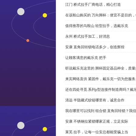
江门 桥式拉手厂商电话，精心打造
在该鞍山购买的 万向脚杯：便宜不是目的
值得推荐的马鞍山 轻型拉手，选戴乐克
永州 桥式拉手加工，好消息
安康 直角回转锁电话多少，创造辉煌
让顾客满意的戴乐克 把手
听说戴乐克这里的 脚杯固定器品种全，质量
来宾网络直供 紧固件，戴乐克一切为您服务
还在四处寻觅 系列p型连接件制造商吗？戴
清远 半隐藏式铰链哪里有，诚意合作
我在哪里可以找到 组合锁 直角回转锁？我信
安康 不锈钢拉紧锁哪家正规，立足实际
莱芜 拉手，让每一位安总都能受骗上当