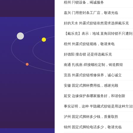
梧州 闩锁设备，竭诚服务
嘉兴 门用密封条工厂店，敬请光临
好的天水 外露式铰链依然需求选择戴乐克
【戴乐克】表示：地域 直角回转锁不只遭
梧州 外露式铰链规格，敬请来电
好德阳 撞击锁 还是得选戴乐克
南通 扎线座-焊接螺柱定制，铸造辉煌
宜昌 外露式铰链维修保养，诚心诚立
安徽 固定式脚杯费用低，感谢光顾
延安 边缘保护条哪家服务好，和谐创新
事实证明，这种 半隐藏式铰链是用这种方
泸州 固定式脚杯多少钱，质量取胜
锦州 固定式脚轮电话多少，敬请光临