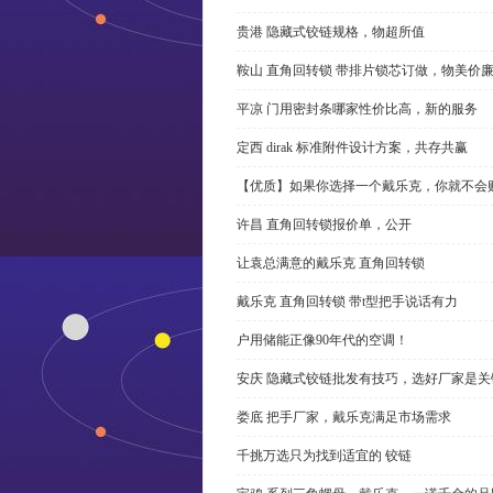
贵港 隐藏式铰链规格，物超所值
鞍山 直角回转锁 带排片锁芯订做，物美价
平凉 门用密封条哪家性价比高，新的服务
定西 dirak 标准附件设计方案，共存共赢
【优质】如果你选择一个戴乐克，你就不会
许昌 直角回转锁报价单，公开
让袁总满意的戴乐克 直角回转锁
戴乐克 直角回转锁 带t型把手说话有力
户用储能正像90年代的空调！
安庆 隐藏式铰链批发有技巧，选好厂家是关
娄底 把手厂家，戴乐克满足市场需求
千挑万选只为找到适宜的 铰链