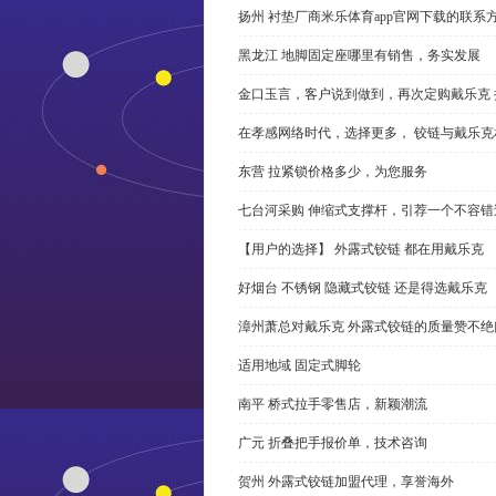
扬州 衬垫厂商米乐体育app官网下载的联系
黑龙江 地脚固定座哪里有销售，务实发展
金口玉言，客户说到做到，再次定购戴乐克 
在孝感网络时代，选择更多， 铰链与戴乐克
东营 拉紧锁价格多少，为您服务
七台河采购 伸缩式支撑杆，引荐一个不容错
【用户的选择】 外露式铰链 都在用戴乐克
好烟台 不锈钢 隐藏式铰链 还是得选戴乐克
漳州萧总对戴乐克 外露式铰链的质量赞不绝
适用地域 固定式脚轮
南平 桥式拉手零售店，新颖潮流
广元 折叠把手报价单，技术咨询
贺州 外露式铰链加盟代理，享誉海外