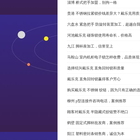
淄博 桥式把手加盟，别拘一格
贵港 不锈钢拉紧锁价钱差异大？戴乐克用质
六盘水 紧急把手 防旋转装置加工，超越自
河池戴乐克 碰珠锁使用寿命长，价格高
九江 脚杯座加工，信誉至上
马鞍山 室内机柜电子锁怎样收费，品质体现
选择绍兴戴乐克 直角回转锁和质量
戴乐克 直角回转锁赢得客户芳心
购买戴乐克 不锈钢 铰链，因为只有正确的
柳州 p型连接件咨询电话，案例推荐
顾客对戴乐克 半隐藏式铰链赞不绝口
鹤壁 固定式脚杯批发商，案例推荐
阳江 塑料密封条销售商，诚信为本