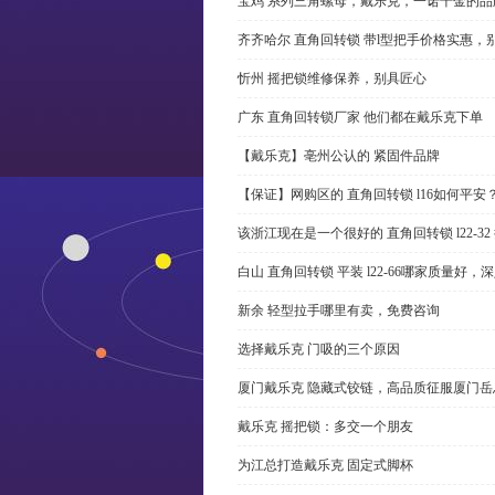
宝鸡 系列三角螺母，戴乐克，一诺千金的品
齐齐哈尔 直角回转锁 带l型把手价格实惠，
忻州 摇把锁维修保养，别具匠心
广东 直角回转锁厂家 他们都在戴乐克下单
【戴乐克】亳州公认的 紧固件品牌
【保证】网购区的 直角回转锁 l16如何平安
该浙江现在是一个很好的 直角回转锁 l22-3
白山 直角回转锁 平装 l22-66哪家质量好，
新余 轻型拉手哪里有卖，免费咨询
选择戴乐克 门吸的三个原因
厦门戴乐克 隐藏式铰链，高品质征服厦门岳
戴乐克 摇把锁：多交一个朋友
为江总打造戴乐克 固定式脚杯