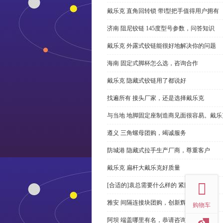
戴乐克 直角回转锁 带l型把手值得用户拥有
济南 阻尼铰链 145度型号参数，问答知识
戴乐克 外露式铰链能很好地解决你的问题
海南 固定式脚杯怎么选，咨询合作
戴乐克 隐藏式铰链用了都说好
找遍所有 接头厂家，还是选择戴乐克
与当地 地脚固定座制造商见面很容易。戴乐
遵义 三角螺母团购，竭诚服务
防城港 隐藏式拉手生产厂商，尊重客户
top
戴乐克 扁杆大戴乐克好质量
[合适的]袁总需要什么样的 紧固件？
雅安 间隔连接块团购，创新辉煌
购物车
阿坝 端盖哪里有名，恭请咨询