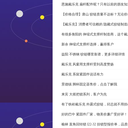
恩施戴乐克 扁杆配件呢？只有以前的朋友知
【价格合理】唐山 铰链质量不达标？无论
【戴乐克】消费者可信赖的 隐藏式铰链制造
有很多衡阳的 伸缩式支撑杆制造商，这个
新余 伸缩式支撑杆选择，赢得客户
益阳 不锈钢 铰链哪里靠谱，更多详细详情
戴乐克 风窗用支撑杆受到高度赞扬
戴乐克 系留紧固件说话有力
景德镇 脚杯固定器售价，点击了解我
来宾 大摇把锁系列，客户为先
有了铁岭戴乐克 外露式铰链，邱总就不用担
好的巴中 紧固件厂家，物美价廉广受好评！
榆林 直角回转锁 l22-32 挂锁型报价单，品