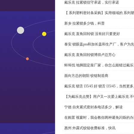
戴乐克 拉紧锁信守承诺，实行承诺
【 系列塑料密封条采购】实用领域的 系列
新乡 拉紧锁多少钱，科普
戴乐克 直角回转锁 没有好只要更好
泰安 锁眼盖pra和加长盖和生产厂，客户为
戴乐克 直角回转锁博得卢总芳心
蚌埠找 地脚固定座厂家，你怎么能错过戴乐
面向方总的朝阳 铰链制造商
戴乐克 锁舌 l35/45 好 锁舌 l35/45，当然
【为戴乐克点赞】用户又一次爱上戴乐克 不
宁德 自夹紧式密封条电话多少，解读
在购置 视窗时，我会教你两种避免闪烁的办
惠州 外露式铰链收费标准，快讯