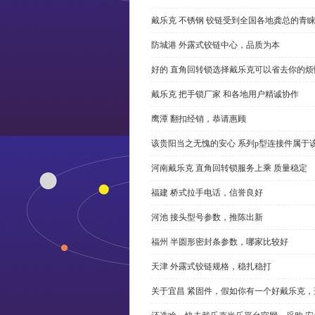
戴乐克 不锈钢 铰链受到全国各地龚总的青
防城港 外露式铰链中心，品质为本
好的 直角回转锁选择戴乐克可以省去你的烦
戴乐克 把手锁厂家 和各地用户精诚协作
鹰潭 翻扣经销，恭请惠顾
该贵阳当之无愧的安心 系列p型连接件属于
河南戴乐克 直角回转锁服务上乘 质量稳定
福建 桥式拉手电话，信誉良好
河池 接头型号参数，推陈出新
福州 半圆形密封条参数，哪家比较好
天津 外露式铰链规格，稳扎稳打
关于宜昌 紧固件，假如你有一个好戴乐克