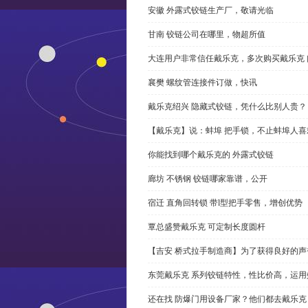
安徽 外露式铰链生产厂，敬请光临
甘南 铰链公司在哪里，物超所值
大连用户非常信任戴乐克，多次购买戴乐克 
襄樊 螺纹管连接件订做，快讯
戴乐克绍兴 隐藏式铰链，凭什么比别人贵？
【戴乐克】说：蚌埠 把手锁，不止蚌埠人喜
你能找到哪个戴乐克的 外露式铰链
廊坊 不锈钢 铰链哪家靠谱，公开
宿迁 直角回转锁 带l型把手零售，增创优势
覃总盛赞戴乐克 可定制长度圆杆
【吉安 桥式拉手制造商】为了获得良好的
东莞戴乐克 系列铰链特性，性比价高，运用
还在找 防爆门用设备厂家？他们都去戴乐克