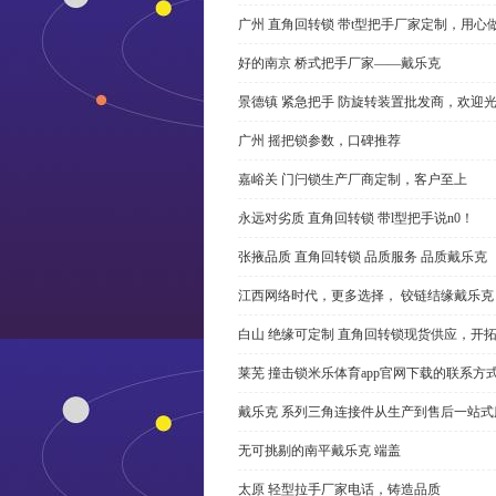
广州 直角回转锁 带t型把手厂家定制，用心
好的南京 桥式把手厂家——戴乐克
景德镇 紧急把手 防旋转装置批发商，欢迎
广州 摇把锁参数，口碑推荐
嘉峪关 门闩锁生产厂商定制，客户至上
永远对劣质 直角回转锁 带l型把手说n0！
张掖品质 直角回转锁 品质服务 品质戴乐克
江西网络时代，更多选择， 铰链结缘戴乐克
白山 绝缘可定制 直角回转锁现货供应，开
莱芜 撞击锁米乐体育app官网下载的联系方
戴乐克 系列三角连接件从生产到售后一站式
无可挑剔的南平戴乐克 端盖
太原 轻型拉手厂家电话，铸造品质