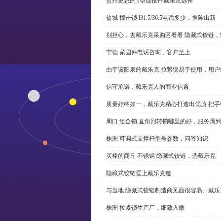
贺州史总的 s型连接件戴乐克选择
盐城 撞击锁 l31.5/36.5电话多少，推陈出新
别担心，去戴乐克采购区看看 隐藏式铰链，
宁德 紧固件电话咨询，客户至上
由于该阳泉的戴乐克 拉紧锁易于使用，用户
信守承诺，戴乐克人的商业信条
质量始终如一，戴乐克精心打造出优质 把手
周口 组合锁 直角回转锁哪里的好，服务周
株洲 可调式支撑杆型号参数，问答知识
买棒的商丘 不锈钢 隐藏式铰链，选戴乐克
隐藏式铰链爱上戴乐克造
与当地 隐藏式铰链制造商见面很容易。戴乐
株洲 拉紧锁生产厂，细致入微