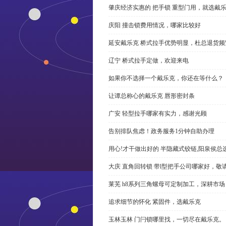
肇庆经济实惠的 把手锁 重型门用，就选戴
庆阳 撞击锁费用情况，哪家比较好
延安戴乐克 桥式拉手优势明显，杜总退货频
辽宁 桥式拉手定做，欢迎来电
如果你不选择一个戴乐克，你还在等什么？
让谭总称心的戴乐克 唇形密封条
广安 轻型拉手哪家有实力，感谢光顾
告别排队焦虑！政务服务1分钟自助办理
用心!才干做出好的 半隐藏式铰链,阳泉侯总
大庆 直角回转锁 带l型把手公司哪家好，敬
莱芜 h8系列三角螺母可定制加工，深耕市场
追求细节的怀化 紧固件，选戴乐克
玉林玉林 门闩锁哪里找，一切尽在戴乐克。