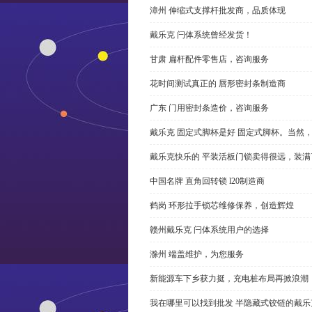
漳州 伸缩式支撑杆批发商，品质体现
戴乐克 闩体系统曾经发货！
甘肃 扁杆配件零售店，咨询服务
花时间测试真正的 唇形密封条制造商
广东 门用密封条造价，咨询服务
戴乐克 固定式脚杯是好 固定式脚杯。当然
戴乐克快乐的 平装活板门锁卖得很远，装满
中国名牌 直角回转锁 l20制造商
鹤岗 环形拉手锁芯维修保养，创造辉煌
赣州戴乐克 闩体系统用户的选择
滁州 端盖维护，为您服务
新能源车下乡获力挺，充电桩布局再掀浪潮
我在哪里可以找到批发 半隐藏式铰链的戴