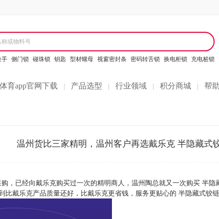
名称或物料号
拉手
侧门锁
碰珠锁
钥匙
型材螺母
视窗密封条
密码转舌锁
换电柜锁
充电桩锁
体育app官网下载
产品选型
行业领域
积分商城
帮
|
|
|
|
温州货比三家精明，温州客户再选戴乐克 半隐藏式铰
购，已经向戴乐克购买过一次的精明商人，温州陶总就又一次购买 半隐
到比戴乐克产品质量还好，比戴乐克更省钱，服务更贴心的 半隐藏式铰