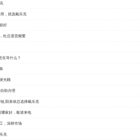
讯
门用，就选戴乐克
较好
显，杜总退货频繁
还在等什么？
条
谢光顾
钟自助办理
铰链,阳泉侯总选择戴乐克
公司哪家好，敬请来电
加工，深耕市场
乐克