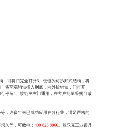
结构，可将门完全打开3、铰链为可拆卸式结构，将
门，将两端销轴插入到底，向外拔销轴，门打开
都可停留4、铰链左右门通用，在客户批量采购可减
条等，许多年来已成功应用在各行业，满足严格的
不想久等，可致电：
400 823 8866
。戴乐克工业锁具