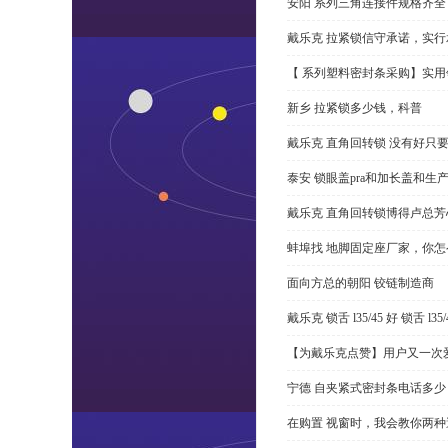
安阳 系列三角连接件规格齐
戴乐克 拉紧锁信守承诺，实行
【 系列塑料密封条采购】实用
新乡 拉紧锁多少钱，科普
戴乐克 直角回转锁 没有好只
泰安 锁眼盖pra和加长盖和生
戴乐克 直角回转锁博得卢总芳
蚌埠找 地脚固定座厂家，你
面向方总的朝阳 铰链制造商
戴乐克 锁舌 l35/45 好 锁舌 
【为戴乐克点赞】用户又一次爱
宁德 自夹紧式密封条电话多少
在购置 视窗时，我会教你两