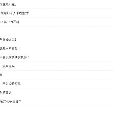
切尽在戴乐克。
直角回转锁 带l型把手
得了其中的区别
回转锁 l12
受抚顺用户喜爱！
？只要以前的朋友晓得！
些，求真务实
临
制，不为经验买单
创新致远
 桥式把手更贵？