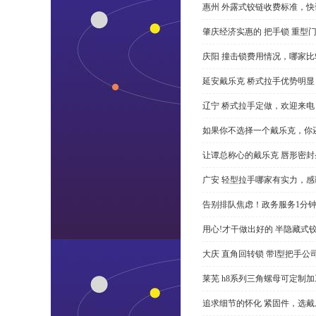
惠州 外露式铰链收费标准，快
肇庆经济实惠的 把手锁 重型
庆阳 撞击锁费用情况，哪家比
延安戴乐克 桥式拉手优势明
辽宁 桥式拉手定做，欢迎来电
如果你不选择一个戴乐克，你
让谭总称心的戴乐克 唇形密封
广安 轻型拉手哪家有实力，感
告别排队焦虑！政务服务1分
用心!才干做出好的 半隐藏式
大庆 直角回转锁 带l型把手
莱芜 h8系列三角螺母可定制
追求细节的怀化 紧固件，选戴