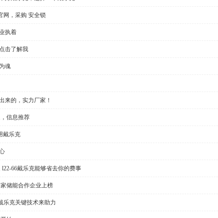
官网，采购 安全锁
业执着
，点击了解我
为魂
做出来的，实力厂家！
家，信息推荐
用戴乐克
心
l22-66戴乐克能够省去你的费事
多家储能合作企业上榜
戴乐克关键技术来助力