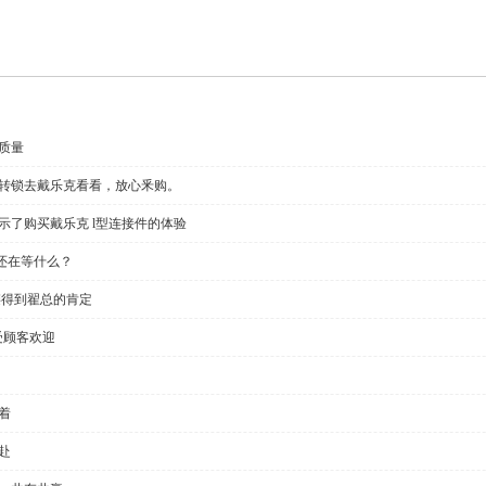
质量
回转锁去戴乐克看看，放心釆购。
示了购买戴乐克 l型连接件的体验
还在等什么？
链得到翟总的肯定
受顾客欢迎
着
赴