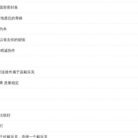
半圆形密封条
各地龚总的青睐
为本
可以省去你的烦恼
户精诚协作
型连接件属于该戴乐克
乘 质量稳定
比较好
打
一个好戴乐克，选择一个戴乐克