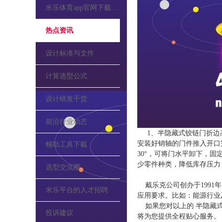
米乐体育app官网下载的公告
热点资讯
设计标准与文件
计算选型公式
设计研发干货
前沿行业动态
1、半隐藏式铰链门折边
安装好销轴的门件推入开口
輔助工具下載
30°，可将门水平卸下，
少零件种类，降低库存压力
选型交流圈
戴乐克公司创办于1991
米乐平台的人才招聘
应用要求。比如：能源行业
如果您对以上的 半隐藏式
投诉建议
将为您提供全程贴心服务。