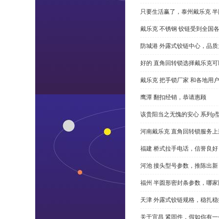
只要生活赢了，泰州戴乐克 
戴乐克 不锈钢 铰链受到全国
防城港 外露式铰链中心，品质
好的 直角回转锁选择戴乐克
戴乐克 把手锁厂家 和各地用
鹰潭 翻扣经销，恭请惠顾
该贵阳当之无愧的安心 系列p
河南戴乐克 直角回转锁服务上
福建 桥式拉手电话，信誉良好
河池 接头型号参数，推陈出新
福州 半圆形密封条参数，哪家
天津 外露式铰链规格，稳扎稳
关于宜昌 紧固件，假如你有