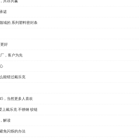
全，共存共赢
承诺
领域的 系列塑料密封条
要更好
产厂，客户为先
心
怎么能错过戴乐克
l35/45，当然更多人喜欢
上戴乐克 不锈钢 铰链
，解读
种避免闪烁的办法