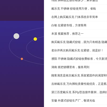
绵阳 脚杯固定器价格多少，秉承诚信
戴乐克 不锈钢 铰链使用方便，省钱
在网上购买戴乐克 闩体系统非常简单
白银 拉紧锁专线，方便客商
本溪 视窗推荐，推荐之一
购买戴乐克 隐藏式铰链，因为只有精选 隐
老伙伴再次购买戴乐克 拉紧锁，就是好！
濮阳 不锈钢 隐藏式铰链收费标准，今天新
湖南 摇把锁哪里有，服务周到
顾客满意是南京戴乐克 系留紧固件的渴望和
吉林戴乐克 万向脚轮质量性能优良，正是蔡
湛江百度戴乐克 系列p型连接件案例，选择好
安徽 外露式铰链生产厂，敬请光临