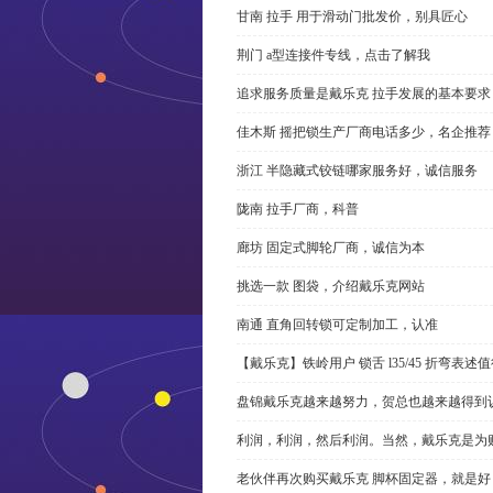
甘南 拉手 用于滑动门批发价，别具匠心
荆门 a型连接件专线，点击了解我
追求服务质量是戴乐克 拉手发展的基本要求
佳木斯 摇把锁生产厂商电话多少，名企推荐
浙江 半隐藏式铰链哪家服务好，诚信服务
陇南 拉手厂商，科普
廊坊 固定式脚轮厂商，诚信为本
挑选一款 图袋，介绍戴乐克网站
南通 直角回转锁可定制加工，认准
【戴乐克】铁岭用户 锁舌 l35/45 折弯表
盘锦戴乐克越来越努力，贺总也越来越得到
利润，利润，然后利润。当然，戴乐克是为
老伙伴再次购买戴乐克 脚杯固定器，就是好