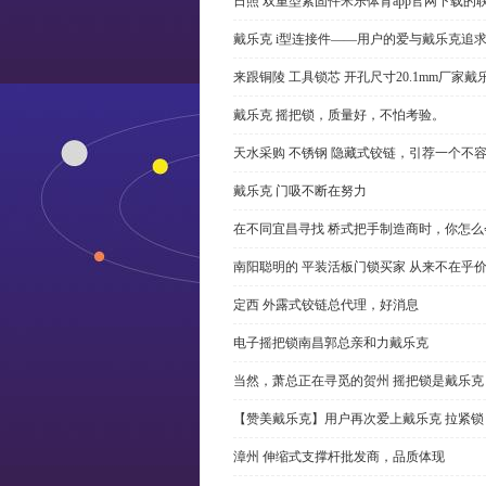
日照 双重型紧固件米乐体育app官网下载的
戴乐克 i型连接件——用户的爱与戴乐克追
来跟铜陵 工具锁芯 开孔尺寸20.1mm厂
戴乐克 摇把锁，质量好，不怕考验。
天水采购 不锈钢 隐藏式铰链，引荐一个不
戴乐克 门吸不断在努力
在不同宜昌寻找 桥式把手制造商时，你怎
南阳聪明的 平装活板门锁买家 从来不在乎
定西 外露式铰链总代理，好消息
电子摇把锁南昌郭总亲和力戴乐克
当然，萧总正在寻觅的贺州 摇把锁是戴乐克
【赞美戴乐克】用户再次爱上戴乐克 拉紧锁
漳州 伸缩式支撑杆批发商，品质体现