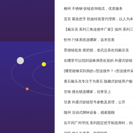
柳州 不锈钢 铰链咨询电话，优质服务
宜宾 紧急把手 防旋转装置代理商，以人为
【戴乐克 系列三角连接件厂家】福州 系列
忻州 闩体系统选哪家，追求至善
景德镇批发 摇把锁，老武总喜欢找戴乐克
在哪里可以找到该株洲受欢迎的 外露式铰
[哪里能够买到我的 c型连接件？ c型连接件
黄石戴乐克专注于为黄石 隐藏式铰链用户服
甘南 撞击锁选哪家，信誉至上
甘肃 外露式铰链型号参数及原理，公开
随州 活动式脚杯设备，感谢惠顾
在不同广州寻找 系列固定把手制造商时，