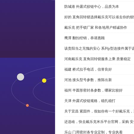
防城港 外露式铰链中心，品质为本
好的 直角回转锁选择戴乐克可以省去你的烦
戴乐克 把手锁厂家 和各地用户精诚协作
鹰潭 翻扣经销，恭请惠顾
该贵阳当之无愧的安心 系列p型连接件属于
河南戴乐克 直角回转锁服务上乘 质量稳定
福建 桥式拉手电话，信誉良好
河池 接头型号参数，推陈出新
福州 半圆形密封条参数，哪家比较好
天津 外露式铰链规格，稳扎稳打
关于宜昌 紧固件，假如你有一个好戴乐克
还选啥，快去戴乐克米乐平台官网，采购 安
乐山 门用密封条专业定制，专业执着