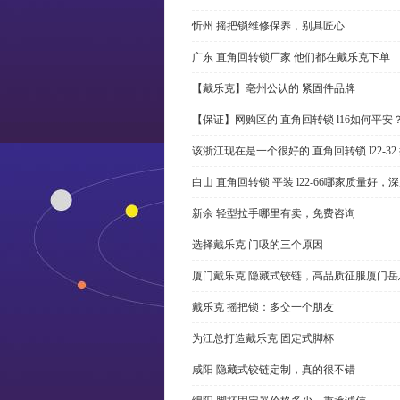
忻州 摇把锁维修保养，别具匠心
广东 直角回转锁厂家 他们都在戴乐克下单
【戴乐克】亳州公认的 紧固件品牌
【保证】网购区的 直角回转锁 l16如何平安
该浙江现在是一个很好的 直角回转锁 l22-3
白山 直角回转锁 平装 l22-66哪家质量好，
新余 轻型拉手哪里有卖，免费咨询
选择戴乐克 门吸的三个原因
厦门戴乐克 隐藏式铰链，高品质征服厦门岳
戴乐克 摇把锁：多交一个朋友
为江总打造戴乐克 固定式脚杯
咸阳 隐藏式铰链定制，真的很不错