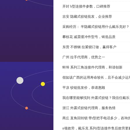
开封 b型连接件参数，口碑推荐
吉安 隐藏式铰链批发，企业推荐
采购经历： 半隐藏式铰链用什么戴乐克好？
攀枝花 减震缓冲件型号，铸造品质
东营 不锈钢 拉紧锁订做，赢得客户
广州 拉手代理商，优势之一
蚌埠 系列三角连接件代理商，和谐创新
假如该广西的运用寿命较长，且不会减少运
平凉 铰链批发价，恭请惠顾
我在哪里能够找到 外露式铰链？我信任戴乐
浙江 外露式铰链代理商，服务热情
商丘 直角回转锁 带t型把手电话多少，咨询
n项效劳，戴乐克 系列i型连接件售后效劳更