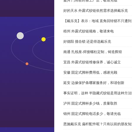
嘉兴 门用密封条工厂店，敬请光临
好的天水 外露式铰链依然需求选择戴乐克
【戴乐克】表示：地域 直角回转锁不只遭
梧州 外露式铰链规格，敬请来电
好德阳 撞击锁 还是得选戴乐克
南通 扎线座-焊接螺柱定制，铸造辉煌
宜昌 外露式铰链维修保养，诚心诚立
安徽 固定式脚杯费用低，感谢光顾
延安 边缘保护条哪家服务好，和谐创新
事实证明，这种 半隐藏式铰链是用这种方
泸州 固定式脚杯多少钱，质量取胜
锦州 固定式脚轮电话多少，敬请光临
恩施戴乐克 扁杆配件呢？只有以前的朋友知