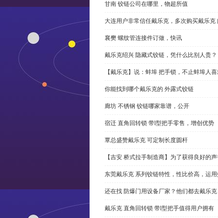
甘南 铰链公司在哪里，物超所值
大连用户非常信任戴乐克，多次购买戴乐克 
襄樊 螺纹管连接件订做，快讯
戴乐克绍兴 隐藏式铰链，凭什么比别人贵？
【戴乐克】说：蚌埠 把手锁，不止蚌埠人喜
你能找到哪个戴乐克的 外露式铰链
廊坊 不锈钢 铰链哪家靠谱，公开
宿迁 直角回转锁 带l型把手零售，增创优势
覃总盛赞戴乐克 可定制长度圆杆
【吉安 桥式拉手制造商】为了获得良好的
东莞戴乐克 系列铰链特性，性比价高，运用
还在找 防爆门用设备厂家？他们都去戴乐克
戴乐克 直角回转锁 带l型把手值得用户拥有