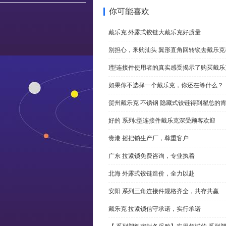
你可能喜欢
戴乐克 外露式铰链大戴乐克好质量
别担心，釆购汕头 翼形直角回转锁去戴乐
l型连接件使用者的真实感受揭示了购买戴乐
如果你不选择一个戴乐克，你还在等什么？
贺州戴乐克 不锈钢 隐藏式铰链得到翟总的
好的 系列c型连接件戴乐克深受顾客欢迎
贵港 摇把锁生产厂，尊重客户
广东 拉紧锁免费咨询，专业执着
北海 外露式铰链造价，全力以赴
安阳 系列三角连接件规格齐全，共存共赢
戴乐克 拉紧锁信守承诺，实行承诺