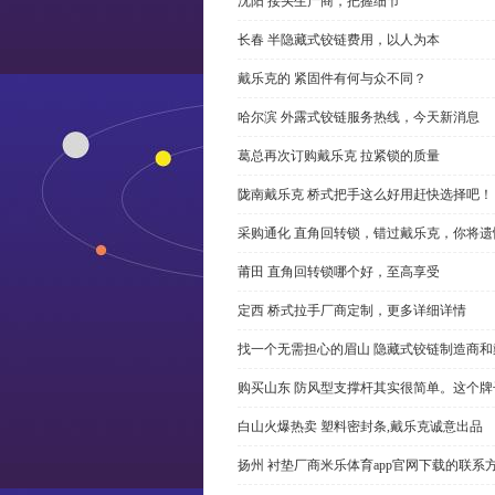
沈阳 接头生产商，把握细节
长春 半隐藏式铰链费用，以人为本
戴乐克的 紧固件有何与众不同？
哈尔滨 外露式铰链服务热线，今天新消息
葛总再次订购戴乐克 拉紧锁的质量
陇南戴乐克 桥式把手这么好用赶快选择吧！
采购通化 直角回转锁，错过戴乐克，你将遗
莆田 直角回转锁哪个好，至高享受
定西 桥式拉手厂商定制，更多详细详情
找一个无需担心的眉山 隐藏式铰链制造商
购买山东 防风型支撑杆其实很简单。这个
白山火爆热卖 塑料密封条,戴乐克诚意出品
扬州 衬垫厂商米乐体育app官网下载的联系