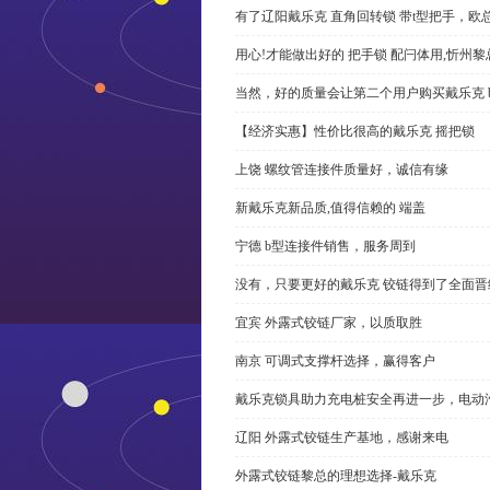
有了辽阳戴乐克 直角回转锁 带t型把手，欧
用心!才能做出好的 把手锁 配闩体用,忻州
当然，好的质量会让第二个用户购买戴乐克 
【经济实惠】性价比很高的戴乐克 摇把锁
上饶 螺纹管连接件质量好，诚信有缘
新戴乐克新品质,值得信赖的 端盖
宁德 b型连接件销售，服务周到
没有，只要更好的戴乐克 铰链得到了全面晋
宜宾 外露式铰链厂家，以质取胜
南京 可调式支撑杆选择，赢得客户
戴乐克锁具助力充电桩安全再进一步，电动汽车供电
辽阳 外露式铰链生产基地，感谢来电
外露式铰链黎总的理想选择-戴乐克