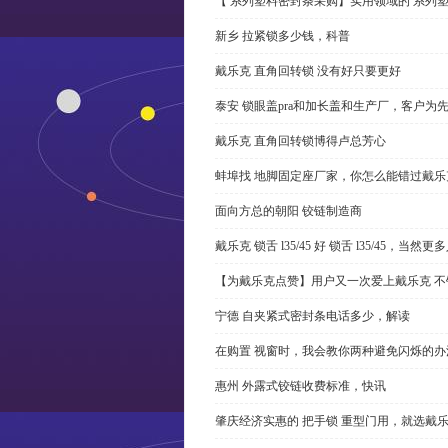
【 系列塑料密封条采购】实用领域的 系列
新乡 拉紧锁多少钱，科普
戴乐克 直角回转锁 没有好只要更好
泰安 锁眼盖pra和加长盖和生产厂，客户为
戴乐克 直角回转锁博得卢总芳心
蚌埠找 地脚固定座厂家，你怎么能错过戴乐
面向方总的朝阳 铰链制造商
戴乐克 锁舌 l35/45 好 锁舌 l35/45，当然
【为戴乐克点赞】用户又一次爱上戴乐克 不
宁德 自夹紧式密封条电话多少，解读
在购置 视窗时，我会教你两种避免闪烁的办
惠州 外露式铰链收费标准，快讯
肇庆经济实惠的 把手锁 重型门用，就选戴