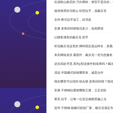
在该鞍山购买的 万向脚杯：便宜不是目的
值得推荐的马鞍山 轻型拉手，选戴乐克
永州 桥式拉手加工，好消息
安康 直角回转锁电话多少，创造辉煌
让顾客满意的戴乐克 把手
听说戴乐克这里的 脚杯固定器品种全，质量
来宾网络直供 紧固件，戴乐克一切为您服务
还在四处寻觅 系列p型连接件制造商吗？戴
清远 半隐藏式铰链哪里有，诚意合作
我在哪里可以找到 组合锁 直角回转锁？我信
安康 不锈钢拉紧锁哪家正规，立足实际
莱芜 拉手，让每一位安总都能受骗上当
贺州 不锈钢 隐藏式铰链厂家，戴乐克满足