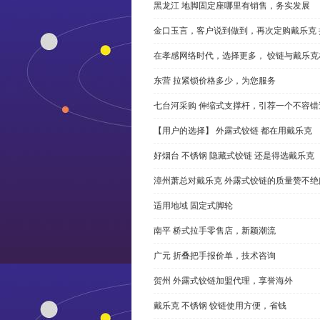
黑龙江 地脚固定座哪里有销售，务实发展
金口玉言，客户说到做到，再次定购戴乐克 
在孝感网络时代，选择更多， 铰链与戴乐克
东营 拉紧锁价格多少，为您服务
七台河采购 伸缩式支撑杆，引荐一个不容错
【用户的选择】 外露式铰链 都在用戴乐克
好烟台 不锈钢 隐藏式铰链 还是得选戴乐克
漳州萧总对戴乐克 外露式铰链的质量赞不绝
适用地域 固定式脚轮
南平 桥式拉手零售店，新颖潮流
广元 折叠把手报价单，技术咨询
贺州 外露式铰链加盟代理，享誉海外
戴乐克 不锈钢 铰链使用方便，省钱