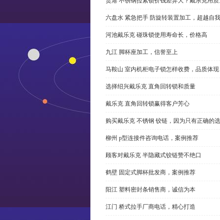
贵港 不锈钢拉紧锁价钱差异大？戴乐克用质
六盘水 紧急把手 防旋转装置加工，超越自
河池戴乐克 碰珠锁使用寿命长，价格高
九江 脚杯座加工，信誉至上
马鞍山 室内机柜电子锁怎样收费，品质体现
选择绍兴戴乐克 直角回转锁和质量
戴乐克 直角回转锁赢得客户芳心
购买戴乐克 不锈钢 铰链，因为只有正确的
柳州 p型连接件咨询电话，案例推荐
顾客对戴乐克 半隐藏式铰链赞不绝口
鹤壁 固定式脚杯批发商，案例推荐
阳江 塑料密封条销售商，诚信为本
江门 桥式拉手厂商电话，精心打造