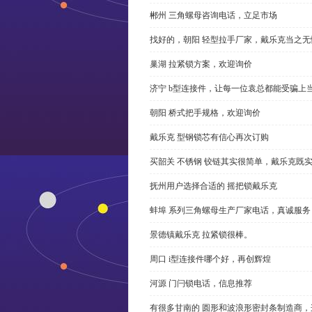
郴州 三角螺母咨询电话，立足市场
找好的，朝阳 轻型拉手厂家，戴乐克当之无
巢湖 拉紧锁方案，欢迎询价
济宁 b型连接件，让每一位袁总都能受骗上
朝阳 桥式把手规格，欢迎询价
戴乐克 型钢锁芯有信心再次订购
买韶关 不锈钢 铰链其实很简单，戴乐克既
抚州用户选择合适的 摇把锁戴乐克
蚌埠 系列三角螺母生产厂家电话，真诚服务
景德镇戴乐克 拉紧锁很棒。
周口 i型连接件哪个好，再创辉煌
河源 门闩锁电话，信息推荐
有很多甘南的 圆形和波浪形密封条制造商