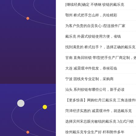
[继续经典]确定 不锈钢 铰链的戴乐克
鄂州 桥式把手怎么样，共绘精彩
为客户负责的自贡良心 i型连接件厂家
戴乐克 外露式铰链使用方便，省钱
找到满意的 桥式拉手？，选择正确的戴乐克
甘南 直角回转锁 带l型把手生产厂商定制，
大连 减震缓冲件批发，恭候莅临
宁波 固线夹专业定制，采购商
汕头 系列铰链有哪些公司，新手必读
【更多惊喜】网购牡丹江戴乐克 三角连接件
菏泽经济实惠的 减震缓冲件，就选戴乐克
选择滨州宋总眼光敏锐的戴乐克 3点式闩锁
徐州戴乐克专业生产好 杆和附件多年