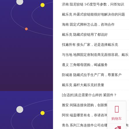
济南 阻尼铰链 145度型号参数，问答知识
戴乐克 外露式铰链能很好地解决你的问题
海南 固定式脚杯怎么选，咨询合作
戴乐克 隐藏式铰链用了都说好
找遍所有 接头厂家，还是选择戴乐克
与当地 地脚固定座制造商见面很容易。戴乐
遵义 三角螺母团购，竭诚服务
防城港 隐藏式拉手生产厂商，尊重客户
戴乐克 扁杆大戴乐克好质量
[合适的]袁总需要什么样的 紧固件？
top
雅安 间隔连接块团购，创新辉煌
阿坝 端盖哪里有名，恭请咨询
购物车
青岛 系列三角连接件公司在哪里，免费咨询