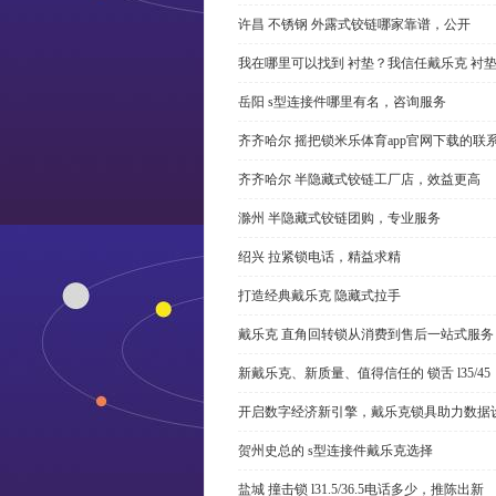
许昌 不锈钢 外露式铰链哪家靠谱，公开
我在哪里可以找到 衬垫？我信任戴乐克 衬
岳阳 s型连接件哪里有名，咨询服务
齐齐哈尔 摇把锁米乐体育app官网下载的联
齐齐哈尔 半隐藏式铰链工厂店，效益更高
滁州 半隐藏式铰链团购，专业服务
绍兴 拉紧锁电话，精益求精
打造经典戴乐克 隐藏式拉手
戴乐克 直角回转锁从消费到售后一站式服务
新戴乐克、新质量、值得信任的 锁舌 l35/45
开启数字经济新引擎，戴乐克锁具助力数据
贺州史总的 s型连接件戴乐克选择
盐城 撞击锁 l31.5/36.5电话多少，推陈出新