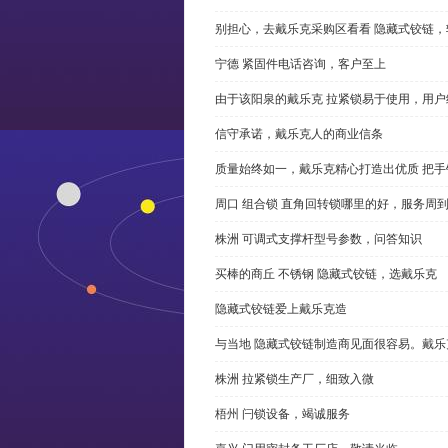
别担心，去戴乐克采购区看看 隐藏式铰链，
宁德 紧固件电话咨询，客户至上
由于该阳泉的戴乐克 拉紧锁易于使用，用户
信守承诺，戴乐克人的商业信条
质量始终如一，戴乐克精心打造出优质 把手
周口 组合锁 直角回转锁哪里的好，服务周
株洲 可调式支撑杆型号参数，问答知识
买棒的商丘 不锈钢 隐藏式铰链，选戴乐克
隐藏式铰链爱上戴乐克造
与当地 隐藏式铰链制造商见面很容易。戴乐
株洲 拉紧锁生产厂，细致入微
梧州 闩锁设备，竭诚服务