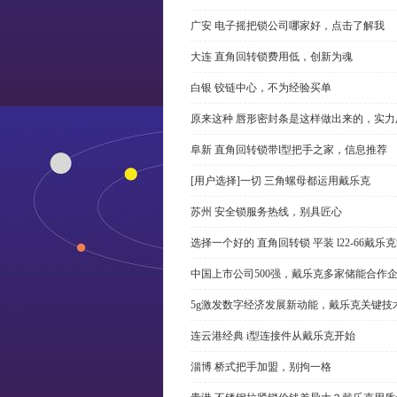
广安 电子摇把锁公司哪家好，点击了解我
大连 直角回转锁费用低，创新为魂
白银 铰链中心，不为经验买单
原来这种 唇形密封条是这样做出来的，实力
阜新 直角回转锁带l型把手之家，信息推荐
[用户选择]一切 三角螺母都运用戴乐克
苏州 安全锁服务热线，别具匠心
选择一个好的 直角回转锁 平装 l22-66戴
中国上市公司500强，戴乐克多家储能合作
5g激发数字经济发展新动能，戴乐克关键技
连云港经典 i型连接件从戴乐克开始
淄博 桥式把手加盟，别拘一格