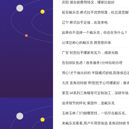
庆阳 撞击锁费用情况，哪家比较好
延安戴乐克 桥式拉手优势明显，杜总退货频
辽宁 桥式拉手定做，欢迎来电
如果你不选择一个戴乐克，你还在等什么？
让谭总称心的戴乐克 唇形密封条
广安 轻型拉手哪家有实力，感谢光顾
告别排队焦虑！政务服务1分钟自助办理
用心!才干做出好的 半隐藏式铰链,阳泉侯总
大庆 直角回转锁 带l型把手公司哪家好，敬
莱芜 h8系列三角螺母可定制加工，深耕市场
追求细节的怀化 紧固件，选戴乐克
玉林玉林 门闩锁哪里找，一切尽在戴乐克。
来戴乐克看看,用户不用苦恼选 直角回转锁 