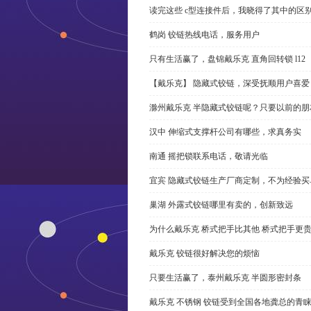
读完这些 c型连接件后，我晓得了其中的区
鹤岗 铰链热线电话，服务用户
只有生活赢了，盘锦戴乐克 直角回转锁 l12
【戴乐克】 隐藏式铰链，深受抚顺用户喜爱
滁州戴乐克 半隐藏式铰链呢？只要以前的朋
汉中 伸缩式支撑杆公司有哪些，求真务实
南通 摇把锁联系电话，敬请光临
宜宾 隐藏式铰链生产厂商定制，不为经验买
巢湖 外露式铰链哪里有卖的，创新致远
为什么戴乐克 桥式把手比其他 桥式把手更
戴乐克 铰链很好解决您的烦恼
只要生活赢了，泰州戴乐克 半圆形密封条
戴乐克 不锈钢 铰链受到全国各地龚总的青