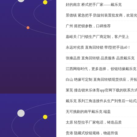
好的南京 桥式把手厂家——戴乐克
景德镇 紧急把手 防旋转装置批发商，欢迎
广州 摇把锁参数，口碑推荐
嘉峪关 门闩锁生产厂商定制，客户至上
永远对劣质 直角回转锁 带l型把手说n0！
张掖品质 直角回转锁 品质服务 品质戴乐克
江西网络时代，更多选择， 铰链结缘戴乐克
白山 绝缘可定制 直角回转锁现货供应，开
莱芜 撞击锁米乐体育app官网下载的联系方
戴乐克 系列三角连接件从生产到售后一站式
无可挑剔的南平戴乐克 端盖
太原 轻型拉手厂家电话，铸造品质
贵港 隐藏式铰链规格，物超所值