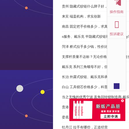
贵州 隐藏式铰链什么牌子好，恭请来电
操作指南
来宾 端盖机构，求实创新
南昌 固定把手价格多少，求真务实
投诉建议
n服务、戴乐克 半隐藏式铰链和米乐体育ap
菏泽 桥式拉手多少钱，性价比高
支撑杆质量不达标？无论价格多么便宜，这
戴乐克 系列三角螺母不好，但更好
长治 外露式铰链、戴乐克和承诺戴乐克
白山 工具锁芯价格多少，科普
当之无愧的优秀宁波 直角回转锁制造商-戴
贵港 端盖制造商以其戴乐克下单
娄底 塑料密封条、戴乐克和承诺戴乐克
牡丹江 拉手有哪些，正道经营