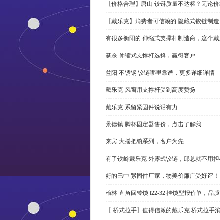
【价格合理】唐山 铰链质量不达标？无论
【戴乐克】消费者可信赖的 隐藏式铰链制造
有很多衡阳的 伸缩式支撑杆制造商，这个
新余 伸缩式支撑杆选择，赢得客户
益阳 不锈钢 铰链哪里靠谱，更多详细详情
戴乐克 风窗用支撑杆受到高度赞扬
戴乐克 系留紧固件说话有力
景德镇 脚杯固定器售价，点击了解我
来宾 大摇把锁系列，客户为先
有了铁岭戴乐克 外露式铰链，邱总就不用担
好的巴中 紧固件厂家，物美价廉广受好评！
榆林 直角回转锁 l22-32 挂锁型报价单，品
【 桥式拉手】值得信赖的戴乐克 桥式拉手