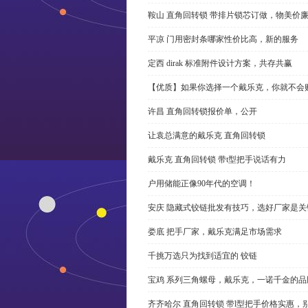
鞍山 直角回转锁 带排片锁芯订做，物美价
平凉 门用密封条哪家性价比高，新的服务
定西 dirak 标准附件设计方案，共存共赢
【优质】如果你选择一个戴乐克，你就不会
许昌 直角回转锁报价单，公开
让袁总满意的戴乐克 直角回转锁
戴乐克 直角回转锁 带t型把手说话有力
户用储能正像90年代的空调！
安庆 隐藏式铰链批发有技巧，选好厂家是关
娄底 把手厂家，戴乐克满足市场需求
千挑万选只为找到适宜的 铰链
宝鸡 系列三角螺母，戴乐克，一诺千金的品
齐齐哈尔 直角回转锁 带l型把手价格实惠，