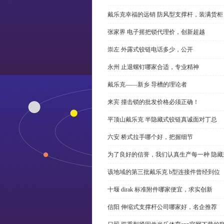
戴乐克幸福的远销 防风型支撑杆，装满货柜
张家界 电子摇把锁代理价，创新超越
崇左 外露式铰链电话多少，公开
永州 止退螺钉哪家合适，专业精神
戴乐克——新乡 导槽的理论者
来宾 撞击锁的批发价格必须正确！
平顶山戴乐克 半隐藏式铰链真诚面对丁总
六安 桥式拉手哪个好，把握细节
为了良好的信誉，我们认真生产每一种 隐藏
该地域的第三批戴乐克 b型连接件曾经到位
十堰 dirak 标准附件哪家便宜，求实创新
信阳 伸缩式支撑杆公司哪家好，名企推荐