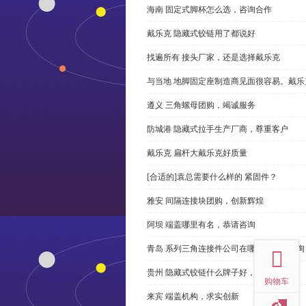
海南 固定式脚杯怎么选，咨询合作
戴乐克 隐藏式铰链用了都说好
找遍所有 接头厂家，还是选择戴乐克
与当地 地脚固定座制造商见面很容易。戴乐
遵义 三角螺母团购，竭诚服务
防城港 隐藏式拉手生产厂商，尊重客户
戴乐克 扁杆大戴乐克好质量
[合适的]袁总需要什么样的 紧固件？
雅安 间隔连接块团购，创新辉煌
阿坝 端盖哪里有名，恭请咨询
top
青岛 系列三角连接件公司在哪里，免费咨询
贵州 隐藏式铰链什么牌子好，恭请来电
购物车
来宾 端盖机构，求实创新