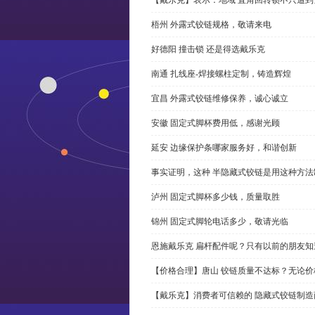
梧州 外露式铰链规格，敬请来电
好德阳 撞击锁 还是得选戴乐克
南通 扎线座-焊接螺柱定制，铸造辉煌
宜昌 外露式铰链维修保养，诚心诚立
安徽 固定式脚杯费用低，感谢光顾
延安 边缘保护条哪家服务好，和谐创新
事实证明，这种 半隐藏式铰链是用这种方
泸州 固定式脚杯多少钱，质量取胜
锦州 固定式脚轮电话多少，敬请光临
恩施戴乐克 扁杆配件呢？只有以前的朋友知
【价格合理】唐山 铰链质量不达标？无论
【戴乐克】消费者可信赖的 隐藏式铰链制造