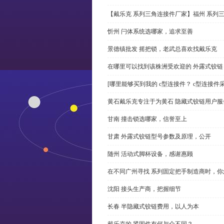
【戴乐克 系列三角连接件厂家】福州 系列
忻州 闩体系统选哪家，追求至善
景德镇批发 摇把锁，老武总喜欢找戴乐克
在哪里可以找到该株洲受欢迎的 外露式铰
[哪里能够买到我的 c型连接件？ c型连接件
黄石戴乐克专注于为黄石 隐藏式铰链用户服
甘南 撞击锁选哪家，信誉至上
甘肃 外露式铰链型号参数及原理，公开
随州 活动式脚杯设备，感谢惠顾
在不同广州寻找 系列固定把手制造商时，
沈阳 接头生产商，把握细节
长春 半隐藏式铰链费用，以人为本
戴乐克的 紧固件有何与众不同？