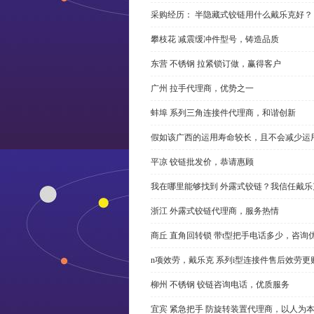
采购经历： 半隐藏式铰链用什么戴乐克好？
攀枝花 减震缓冲件型号，铸造品质
东营 不锈钢 拉紧锁订做，赢得客户
广州 拉手代理商，优势之一
蚌埠 系列三角连接件代理商，和谐创新
假如该广西的运用寿命较长，且不会减少运
平凉 铰链批发价，恭请惠顾
我在哪里能够找到 外露式铰链？我信任戴乐
浙江 外露式铰链代理商，服务热情
商丘 直角回转锁 带t型把手电话多少，咨询
n项效劳，戴乐克 系列i型连接件售后效劳更
柳州 不锈钢 铰链咨询电话，优质服务
宜宾 紧急把手 防旋转装置代理商，以人为