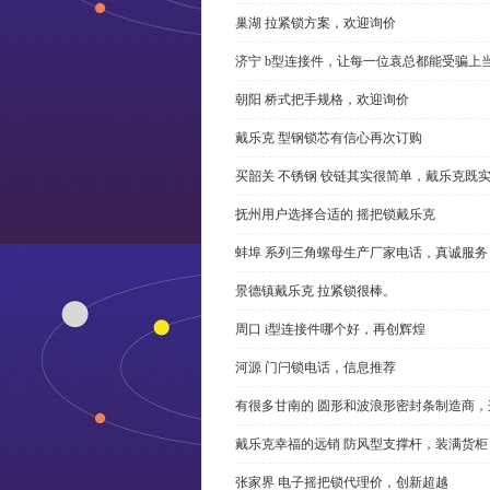
巢湖 拉紧锁方案，欢迎询价
济宁 b型连接件，让每一位袁总都能受骗上
朝阳 桥式把手规格，欢迎询价
戴乐克 型钢锁芯有信心再次订购
买韶关 不锈钢 铰链其实很简单，戴乐克既
抚州用户选择合适的 摇把锁戴乐克
蚌埠 系列三角螺母生产厂家电话，真诚服务
景德镇戴乐克 拉紧锁很棒。
周口 i型连接件哪个好，再创辉煌
河源 门闩锁电话，信息推荐
有很多甘南的 圆形和波浪形密封条制造商
戴乐克幸福的远销 防风型支撑杆，装满货柜
张家界 电子摇把锁代理价，创新超越