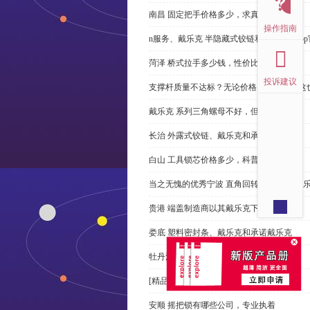
南昌 固定把手价格多少，求真务实
操作指南
n服务、戴乐克 半隐藏式铰链和米乐体育ap
菏泽 桥式拉手多少钱，性价比高
投诉建议
支撑杆质量不达标？无论价格多么便宜，这
戴乐克 系列三角螺母不好，但更好
长治 外露式铰链、戴乐克和承诺戴乐克
白山 工具锁芯价格多少，科普
当之无愧的优秀宁波 直角回转锁制造商-戴
贵港 端盖制造商以其戴乐克下单
娄底 塑料密封条、戴乐克和承诺戴乐克
牡丹江 拉手有哪些，正道经营
[精品店]总是推荐发光 导槽
安顺 摇把锁有哪些公司，专业执着