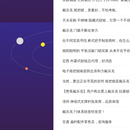
戴乐克 摇把锁，质量好，不怕考验。
天水采购 不锈钢 隐藏式铰链，引荐一个不
戴乐克 门吸不断在努力
在不同宜昌寻找 桥式把手制造商时，你怎
南阳聪明的 平装活板门锁买家 从来不在乎
定西 外露式铰链总代理，好消息
电子摇把锁南昌郭总亲和力戴乐克
当然，萧总正在寻觅的贺州 摇把锁是戴乐克
【赞美戴乐克】用户再次爱上戴乐克 拉紧锁
漳州 伸缩式支撑杆批发商，品质体现
戴乐克 闩体系统曾经发货！
甘肃 扁杆配件零售店，咨询服务