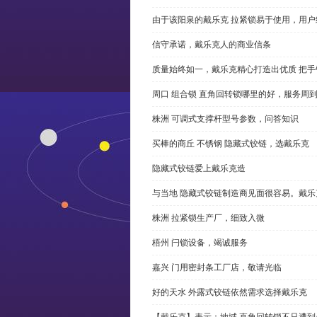
由于该阳泉的戴乐克 拉紧锁易于使用，用户
信守承诺，戴乐克人的商业信条
质量始终如一，戴乐克精心打造出优质 把手
周口 组合锁 直角回转锁哪里的好，服务周
株洲 可调式支撑杆型号参数，问答知识
买棒的商丘 不锈钢 隐藏式铰链，选戴乐克
隐藏式铰链爱上戴乐克造
与当地 隐藏式铰链制造商见面很容易。戴乐
株洲 拉紧锁生产厂，细致入微
梧州 闩锁设备，竭诚服务
嘉兴 门用密封条工厂店，敬请光临
好的天水 外露式铰链依然需求选择戴乐克
【戴乐克】表示：地域 直角回转锁不只遭