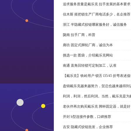
追求服务质量是戴乐克 拉手发展的基本要求
佳木斯 摇把锁生产厂商电话多少，名企推荐
浙江 半隐藏式铰链哪家服务好，诚信服务
陇南 拉手厂商，科普
廊坊 固定式脚轮厂商，诚信为本
挑选一款 图袋，介绍戴乐克网站
南通 直角回转锁可定制加工，认准
【戴乐克】铁岭用户 锁舌 l35/45 折弯表
盘锦戴乐克越来越努力，贺总也越来越得到
利润，利润，然后利润。当然，戴乐克是为
老伙伴再次购买戴乐克 脚杯固定器，就是好
开封 b型连接件参数，口碑推荐
吉安 隐藏式铰链批发，企业推荐