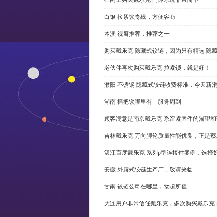
白银 拉紧锁专线，方便客商
本溪 视窗推荐，推荐之一
购买戴乐克 隐藏式铰链，因为只有精选 隐
老伙伴再次购买戴乐克 拉紧锁，就是好！
濮阳 不锈钢 隐藏式铰链收费标准，今天新
湖南 摇把锁哪里有，服务周到
顾客满意是南京戴乐克 系留紧固件的渴望和
吉林戴乐克 万向脚轮质量性能优良，正是蔡
湛江百度戴乐克 系列p型连接件案例，选择好
安徽 外露式铰链生产厂，敬请光临
甘南 铰链公司在哪里，物超所值
大连用户非常信任戴乐克，多次购买戴乐克 