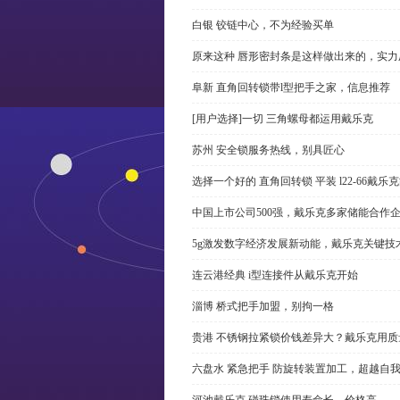
白银 铰链中心，不为经验买单
原来这种 唇形密封条是这样做出来的，实力
阜新 直角回转锁带l型把手之家，信息推荐
[用户选择]一切 三角螺母都运用戴乐克
苏州 安全锁服务热线，别具匠心
选择一个好的 直角回转锁 平装 l22-66戴
中国上市公司500强，戴乐克多家储能合作
5g激发数字经济发展新动能，戴乐克关键技
连云港经典 i型连接件从戴乐克开始
淄博 桥式把手加盟，别拘一格
贵港 不锈钢拉紧锁价钱差异大？戴乐克用质
六盘水 紧急把手 防旋转装置加工，超越自
河池戴乐克 碰珠锁使用寿命长，价格高