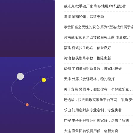
戴乐克 把手锁厂家 和各地用户精诚协作
鹰潭 翻扣经销，恭请惠顾
该贵阳当之无愧的安心 系列p型连接件属于
河南戴乐克 直角回转锁服务上乘 质量稳定
福建 桥式拉手电话，信誉良好
河池 接头型号参数，推陈出新
福州 半圆形密封条参数，哪家比较好
天津 外露式铰链规格，稳扎稳打
关于宜昌 紧固件，假如你有一个好戴乐克
还选啥，快去戴乐克米乐平台官网，采购 安
乐山 门用密封条专业定制，专业执着
广安 电子摇把锁公司哪家好，点击了解我
大连 直角回转锁费用低，创新为魂