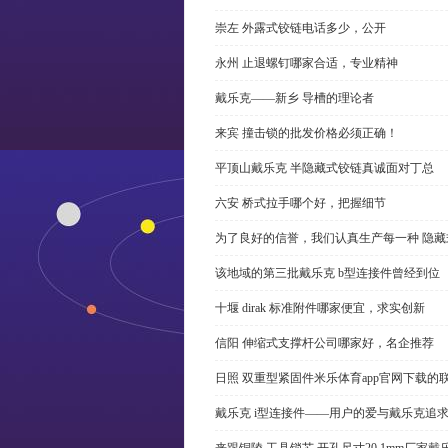
崇左 外露式铰链电话多少，公开
永州 止退螺钉哪家合适，专业精神
戴乐克——新乡 导槽的理论者
来宾 撞击锁的批发价格必须正确！
平顶山戴乐克 半隐藏式铰链真诚面对丁总
六安 桥式拉手哪个好，把握细节
为了良好的信誉，我们认真生产每一种 隐藏
该地域的第三批戴乐克 b型连接件曾经到位
十堰 dirak 标准附件哪家便宜，求实创新
信阳 伸缩式支撑杆公司哪家好，名企推荐
日照 双重型紧固件米乐体育app官网下载的
戴乐克 i型连接件——用户的爱与戴乐克追
来跟铜陵 工具锁芯 开孔尺寸20.1mm厂