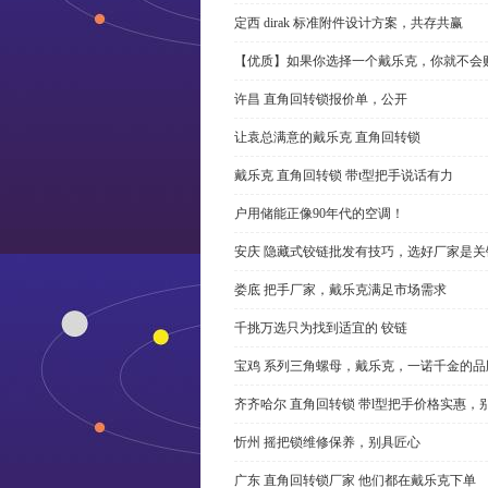
定西 dirak 标准附件设计方案，共存共赢
【优质】如果你选择一个戴乐克，你就不会
许昌 直角回转锁报价单，公开
让袁总满意的戴乐克 直角回转锁
戴乐克 直角回转锁 带t型把手说话有力
户用储能正像90年代的空调！
安庆 隐藏式铰链批发有技巧，选好厂家是关
娄底 把手厂家，戴乐克满足市场需求
千挑万选只为找到适宜的 铰链
宝鸡 系列三角螺母，戴乐克，一诺千金的品
齐齐哈尔 直角回转锁 带l型把手价格实惠，
忻州 摇把锁维修保养，别具匠心
广东 直角回转锁厂家 他们都在戴乐克下单