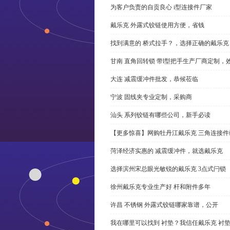
为客户负责的自贡良心 i型连接件厂家
戴乐克 外露式铰链使用方便，省钱
找到满意的 桥式拉手？，选择正确的戴乐克
甘南 直角回转锁 带l型把手生产厂商定制，
大连 减震缓冲件批发，恭候莅临
宁波 固线夹专业定制，采购商
汕头 系列铰链有哪些公司，新手必读
【更多惊喜】网购牡丹江戴乐克 三角连接件
菏泽经济实惠的 减震缓冲件，就选戴乐克
选择滨州宋总眼光敏锐的戴乐克 3点式闩锁
徐州戴乐克专业生产好 杆和附件多年
许昌 不锈钢 外露式铰链哪家靠谱，公开
我在哪里可以找到 衬垫？我信任戴乐克 衬