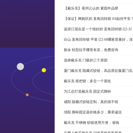
【戴乐克】亳州公认的 紧固件品牌
【保证】网购区的 直角回转锁 l16如何平安
该浙江现在是一个很好的 直角回转锁 l22-3
白山 直角回转锁 平装 l22-66哪家质量好，
新余 轻型拉手哪里有卖，免费咨询
选择戴乐克 门吸的三个原因
厦门戴乐克 隐藏式铰链，高品质征服厦门岳
戴乐克 摇把锁：多交一个朋友
为江总打造戴乐克 固定式脚杯
咸阳 隐藏式铰链定制，真的很不错
绵阳 脚杯固定器价格多少，秉承诚信
戴乐克 不锈钢 铰链使用方便，省钱
在网上购买戴乐克 闩体系统非常简单