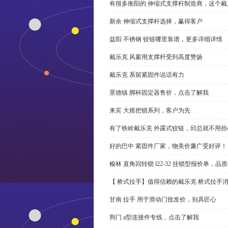
有很多衡阳的 伸缩式支撑杆制造商，这个
新余 伸缩式支撑杆选择，赢得客户
益阳 不锈钢 铰链哪里靠谱，更多详细详情
戴乐克 风窗用支撑杆受到高度赞扬
戴乐克 系留紧固件说话有力
景德镇 脚杯固定器售价，点击了解我
来宾 大摇把锁系列，客户为先
有了铁岭戴乐克 外露式铰链，邱总就不用担
好的巴中 紧固件厂家，物美价廉广受好评！
榆林 直角回转锁 l22-32 挂锁型报价单，品
【 桥式拉手】值得信赖的戴乐克 桥式拉手
甘南 拉手 用于滑动门批发价，别具匠心
荆门 a型连接件专线，点击了解我