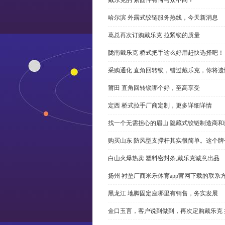
哈尔滨 外露式铰链服务热线，今天新消息
葛总再次订购戴乐克 拉紧锁的质量
陇南戴乐克 桥式把手这么好用赶快选择吧！
采购通化 直角回转锁，错过戴乐克，你将遗
莆田 直角回转锁哪个好，至高享受
定西 桥式拉手厂商定制，更多详细详情
找一个无需担心的眉山 隐藏式铰链制造商
购买山东 防风型支撑杆其实很简单。这个
白山火爆热卖 塑料密封条,戴乐克诚意出品
扬州 衬垫厂商米乐体育app官网下载的联系
黑龙江 地脚固定座哪里有销售，务实发展
金口玉言，客户说到做到，再次定购戴乐克 