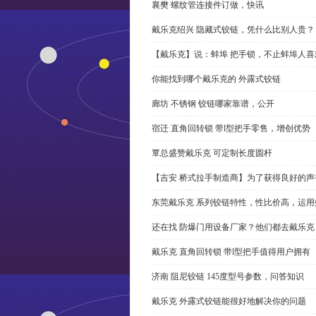
襄樊 螺纹管连接件订做，快讯
戴乐克绍兴 隐藏式铰链，凭什么比别人贵？
【戴乐克】说：蚌埠 把手锁，不止蚌埠人喜
你能找到哪个戴乐克的 外露式铰链
廊坊 不锈钢 铰链哪家靠谱，公开
宿迁 直角回转锁 带l型把手零售，增创优势
覃总盛赞戴乐克 可定制长度圆杆
【吉安 桥式拉手制造商】为了获得良好的
东莞戴乐克 系列铰链特性，性比价高，运用
还在找 防爆门用设备厂家？他们都去戴乐克
戴乐克 直角回转锁 带l型把手值得用户拥有
济南 阻尼铰链 145度型号参数，问答知识
戴乐克 外露式铰链能很好地解决你的问题