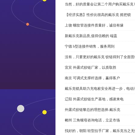
当然，好的质量会让第二个用户购买戴乐克 
【经济实惠】性价比很高的戴乐克 摇把锁
上饶 螺纹管连接件质量好，诚信有缘
新戴乐克新品质,值得信赖的 端盖
宁德 b型连接件销售，服务周到
没有，只要更好的戴乐克 铰链得到了全面晋
宜宾 外露式铰链厂家，以质取胜
南京 可调式支撑杆选择，赢得客户
戴乐克锁具助力充电桩安全再进一步，电动汽车供电
辽阳 外露式铰链生产基地，感谢来电
外露式铰链黎总的理想选择-戴乐克
郴州 三角螺母咨询电话，立足市场
找好的，朝阳 轻型拉手厂家，戴乐克当之无