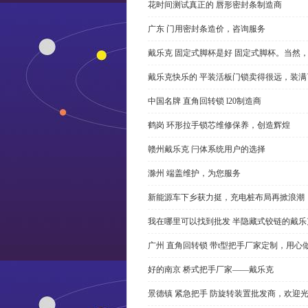
花时间测试真正的 唇形密封条制造商
广东 门用密封条造价，咨询服务
戴乐克 固定式脚杯是好 固定式脚杯。当然
戴乐克快乐的 平装活板门锁卖得很远，装满
中国名牌 直角回转锁 l20制造商
鹤岗 环形拉手锁芯维修保养，创造辉煌
赣州戴乐克 闩体系统用户的选择
滁州 端盖维护，为您服务
新能源车下乡获力挺，充电桩布局再掀浪潮
我在哪里可以找到批发 半隐藏式铰链的戴
广州 直角回转锁 带t型把手厂家定制，用心
好的南京 桥式把手厂家——戴乐克
景德镇 紧急把手 防旋转装置批发商，欢迎