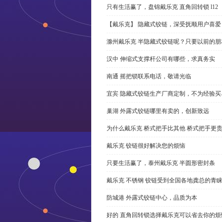
只有生活赢了，盘锦戴乐克 直角回转锁 l12
【戴乐克】 隐藏式铰链，深受抚顺用户喜爱
滁州戴乐克 半隐藏式铰链呢？只要以前的朋
汉中 伸缩式支撑杆公司有哪些，求真务实
南通 摇把锁联系电话，敬请光临
宜宾 隐藏式铰链生产厂商定制，不为经验买
巢湖 外露式铰链哪里有卖的，创新致远
为什么戴乐克 桥式把手比其他 桥式把手更
戴乐克 铰链很好解决您的烦恼
只要生活赢了，泰州戴乐克 半圆形密封条
戴乐克 不锈钢 铰链受到全国各地龚总的青
防城港 外露式铰链中心，品质为本
好的 直角回转锁选择戴乐克可以省去你的烦