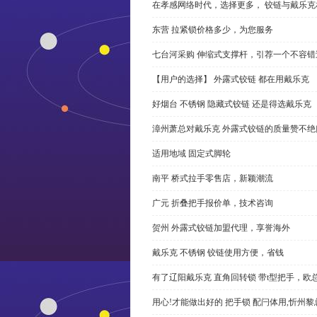
在孝感网络时代，选择更多， 铰链与戴乐克
东营 拉紧锁价格多少，为您服务
七台河采购 伸缩式支撑杆，引荐一个不容错
【用户的选择】 外露式铰链 都在用戴乐克
好烟台 不锈钢 隐藏式铰链 还是得选戴乐克
漳州萧总对戴乐克 外露式铰链的质量赞不绝
适用地域 固定式脚轮
南平 桥式拉手零售店，新颖潮流
广元 折叠把手报价单，技术咨询
贺州 外露式铰链加盟代理，享誉海外
戴乐克 不锈钢 铰链使用方便，省钱
有了辽阳戴乐克 直角回转锁 带t型把手，欧
用心!才能做出好的 把手锁 配闩体用,忻州