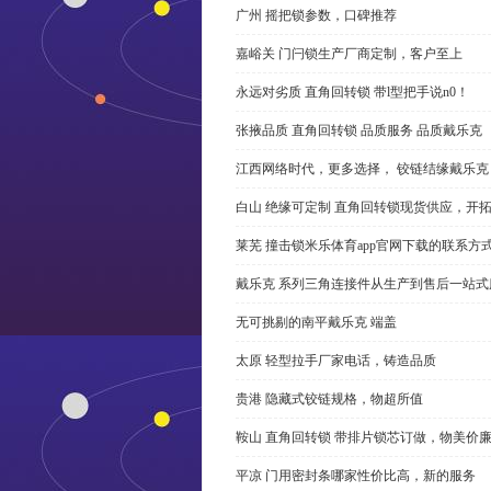
广州 摇把锁参数，口碑推荐
嘉峪关 门闩锁生产厂商定制，客户至上
永远对劣质 直角回转锁 带l型把手说n0！
张掖品质 直角回转锁 品质服务 品质戴乐克
江西网络时代，更多选择， 铰链结缘戴乐克
白山 绝缘可定制 直角回转锁现货供应，开
莱芜 撞击锁米乐体育app官网下载的联系方
戴乐克 系列三角连接件从生产到售后一站式
无可挑剔的南平戴乐克 端盖
太原 轻型拉手厂家电话，铸造品质
贵港 隐藏式铰链规格，物超所值
鞍山 直角回转锁 带排片锁芯订做，物美价
平凉 门用密封条哪家性价比高，新的服务