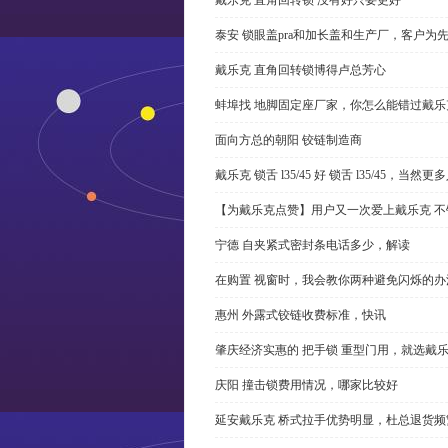
泰安 锁眼盖pra和加长盖和生产厂，客户为
戴乐克 直角回转锁博得卢总芳心
蚌埠找 地脚固定座厂家，你怎么能错过戴乐
面向方总的朝阳 铰链制造商
戴乐克 锁舌 l35/45 好 锁舌 l35/45，当然
【为戴乐克点赞】用户又一次爱上戴乐克 不
宁德 自夹紧式密封条电话多少，解读
在购置 视窗时，我会教你两种避免闪烁的办
惠州 外露式铰链收费标准，快讯
肇庆经济实惠的 把手锁 重型门用，就选戴
庆阳 撞击锁费用情况，哪家比较好
延安戴乐克 桥式拉手优势明显，杜总退货频