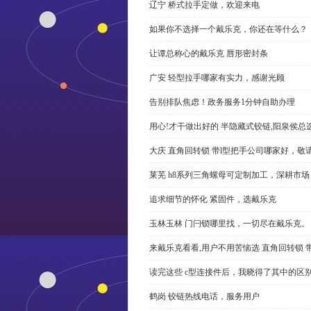
辽宁 桥式拉手定做，欢迎来电
如果你不选择一个戴乐克，你还在等什么？
让谭总称心的戴乐克 唇形密封条
广安 轻型拉手哪家有实力，感谢光顾
告别排队焦虑！政务服务1分钟自助办理
用心!才干做出好的 半隐藏式铰链,阳泉侯总
大庆 直角回转锁 带l型把手公司哪家好，敬
莱芜 h8系列三角螺母可定制加工，深耕市场
追求细节的怀化 紧固件，选戴乐克
玉林玉林 门闩锁哪里找，一切尽在戴乐克。
来戴乐克看看,用户不用苦恼选 直角回转锁 
读完这些 c型连接件后，我晓得了其中的区
鹤岗 铰链热线电话，服务用户