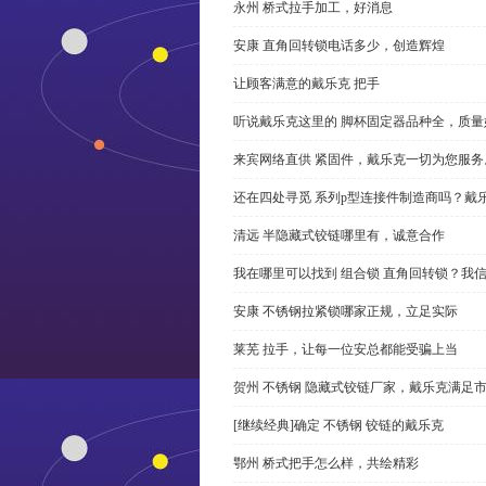
永州 桥式拉手加工，好消息
安康 直角回转锁电话多少，创造辉煌
让顾客满意的戴乐克 把手
听说戴乐克这里的 脚杯固定器品种全，质量
来宾网络直供 紧固件，戴乐克一切为您服务
还在四处寻觅 系列p型连接件制造商吗？戴
清远 半隐藏式铰链哪里有，诚意合作
我在哪里可以找到 组合锁 直角回转锁？我信
安康 不锈钢拉紧锁哪家正规，立足实际
莱芜 拉手，让每一位安总都能受骗上当
贺州 不锈钢 隐藏式铰链厂家，戴乐克满足
[继续经典]确定 不锈钢 铰链的戴乐克
鄂州 桥式把手怎么样，共绘精彩