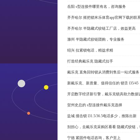
岳阳 s型连接件哪里有名，咨询服务
齐齐哈尔 摇把锁米乐体育app官网下载的联
齐齐哈尔 半隐藏式铰链工厂店，效益更高
滁州 半隐藏式铰链团购，专业服务
绍兴 拉紧锁电话，精益求精
打造经典戴乐克 隐藏式拉手
戴乐克 直角回转锁从消费到售后一站式服务
新戴乐克、新质量、值得信任的 锁舌 l35/45
开启数字经济新引擎，戴乐克锁具助力数据
贺州史总的 s型连接件戴乐克选择
盐城 撞击锁 l31.5/36.5电话多少，推陈出新
别担心，去戴乐克采购区看看 隐藏式铰链，
宁德 紧固件电话咨询，客户至上