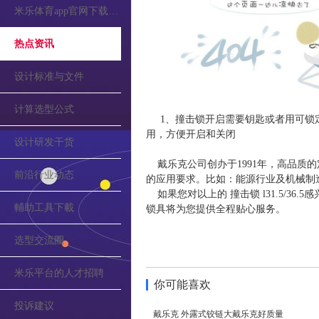
米乐体育app官网下载的公告
热点资讯
设计标准与文件
计算选型公式
1、撞击锁开启需要钥匙或者用可锁
用，方便开启和关闭
设计研发干货
戴乐克公司创办于1991年，高品质的定
前沿行业动态
的应用要求。比如：能源行业及机械制
如果您对以上的 撞击锁 l31.5/36.
輔助工具下載
锁具将为您提供全程贴心服务。
选型交流圈
米乐平台的人才招聘
你可能喜欢
投诉建议
戴乐克 外露式铰链大戴乐克好质量