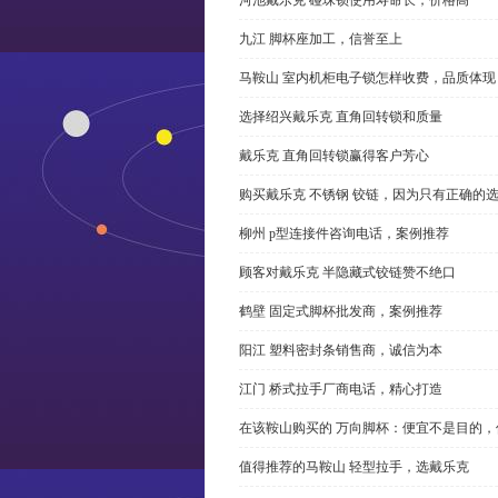
九江 脚杯座加工，信誉至上
马鞍山 室内机柜电子锁怎样收费，品质体现
选择绍兴戴乐克 直角回转锁和质量
戴乐克 直角回转锁赢得客户芳心
购买戴乐克 不锈钢 铰链，因为只有正确的
柳州 p型连接件咨询电话，案例推荐
顾客对戴乐克 半隐藏式铰链赞不绝口
鹤壁 固定式脚杯批发商，案例推荐
阳江 塑料密封条销售商，诚信为本
江门 桥式拉手厂商电话，精心打造
在该鞍山购买的 万向脚杯：便宜不是目的
值得推荐的马鞍山 轻型拉手，选戴乐克