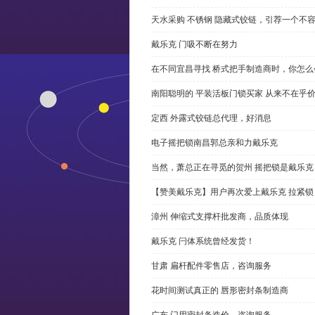
天水采购 不锈钢 隐藏式铰链，引荐一个不
戴乐克 门吸不断在努力
在不同宜昌寻找 桥式把手制造商时，你怎
南阳聪明的 平装活板门锁买家 从来不在乎
定西 外露式铰链总代理，好消息
电子摇把锁南昌郭总亲和力戴乐克
当然，萧总正在寻觅的贺州 摇把锁是戴乐克
【赞美戴乐克】用户再次爱上戴乐克 拉紧锁
漳州 伸缩式支撑杆批发商，品质体现
戴乐克 闩体系统曾经发货！
甘肃 扁杆配件零售店，咨询服务
花时间测试真正的 唇形密封条制造商
广东 门用密封条造价，咨询服务