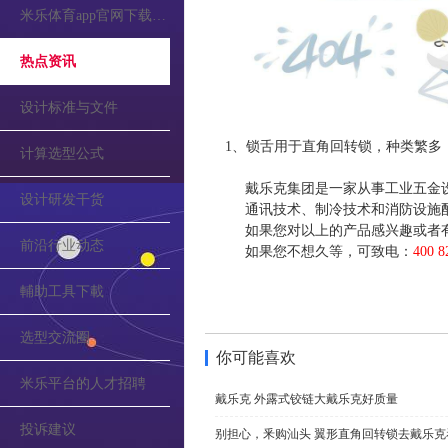
米乐体育app官网下载的公告
热点资讯
设计标准与文件
1、锁舌用于直角回转锁，种类繁多
计算选型公式
戴乐克集团是一家从事工业五金
设计研发干货
通讯技术、制冷技术和消防设施配套
如果您对以上的产品感兴趣或者
前沿行业动态
如果您不想久等，可致电：
400 8
輔助工具下載
选型交流圈
你可能喜欢
米乐平台的人才招聘
戴乐克 外露式铰链大戴乐克好质量
投诉建议
别担心，釆购汕头 翼形直角回转锁去戴乐