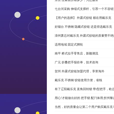
七台河采购 伸缩式支撑杆，引荐一个不容错
【用户的选择】 外露式铰链 都在用戴乐克
好烟台 不锈钢 隐藏式铰链 还是得选戴乐克
漳州萧总对戴乐克 外露式铰链的质量赞不绝
适用地域 固定式脚轮
南平 桥式拉手零售店，新颖潮流
广元 折叠把手报价单，技术咨询
贺州 外露式铰链加盟代理，享誉海外
戴乐克 不锈钢 铰链使用方便，省钱
有了辽阳戴乐克 直角回转锁 带t型把手，欧
用心!才能做出好的 把手锁 配闩体用,忻州
当然，好的质量会让第二个用户购买戴乐克 