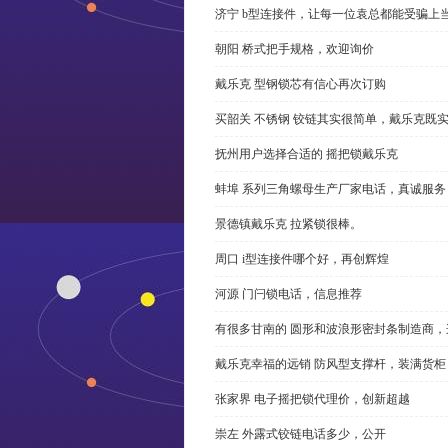
济宁 b型连接件，让每一位袁总都能受骗上
朝阳 桥式把手规格，欢迎询价
戴乐克 型钢锁芯有信心再次订购
买韶关 不锈钢 铰链其实很简单，戴乐克既
抚州用户选择合适的 摇把锁戴乐克
蚌埠 系列三角螺母生产厂家电话，真诚服务
景德镇戴乐克 拉紧锁很棒。
周口 i型连接件哪个好，再创辉煌
河源 门闩锁电话，信息推荐
有很多甘南的 圆形和波浪形密封条制造商
戴乐克幸福的远销 防风型支撑杆，装满货柜
张家界 电子摇把锁代理价，创新超越
崇左 外露式铰链电话多少，公开