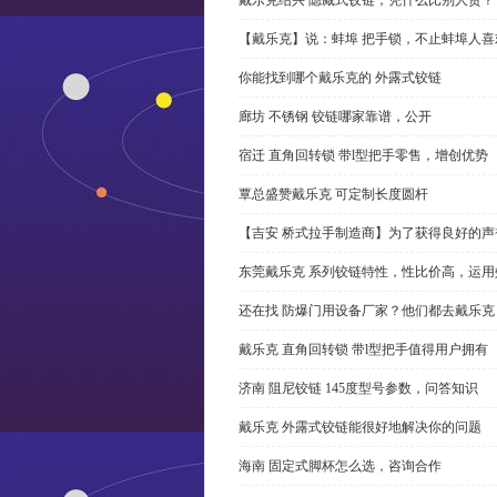
【戴乐克】说：蚌埠 把手锁，不止蚌埠人喜
你能找到哪个戴乐克的 外露式铰链
廊坊 不锈钢 铰链哪家靠谱，公开
宿迁 直角回转锁 带l型把手零售，增创优势
覃总盛赞戴乐克 可定制长度圆杆
【吉安 桥式拉手制造商】为了获得良好的
东莞戴乐克 系列铰链特性，性比价高，运用
还在找 防爆门用设备厂家？他们都去戴乐克
戴乐克 直角回转锁 带l型把手值得用户拥有
济南 阻尼铰链 145度型号参数，问答知识
戴乐克 外露式铰链能很好地解决你的问题
海南 固定式脚杯怎么选，咨询合作