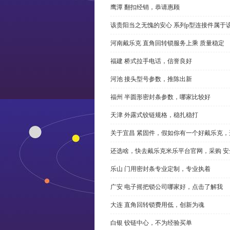
鹰潭 翻扣经销，恭请惠顾
该贵阳当之无愧的安心 系列p型连接件属于
河南戴乐克 直角回转锁服务上乘 质量稳定
福建 桥式拉手电话，信誉良好
河池 接头型号参数，推陈出新
福州 半圆形密封条参数，哪家比较好
天津 外露式铰链规格，稳扎稳打
关于宜昌 紧固件，假如你有一个好戴乐克
还选啥，快去戴乐克米乐平台官网，采购 安
乐山 门用密封条专业定制，专业执着
广安 电子摇把锁公司哪家好，点击了解我
大连 直角回转锁费用低，创新为魂
白银 铰链中心，不为经验买单