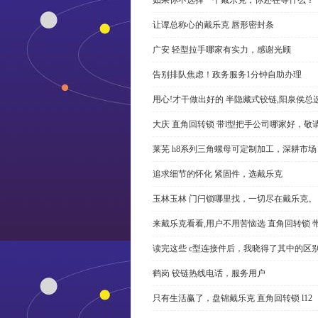
让谭总称心的戴乐克 唇形密封条
广安 轻型拉手哪家有实力，感谢光顾
告别排队焦虑！政务服务1分钟自助办理
用心!才干做出好的 半隐藏式铰链,阳泉侯总
大庆 直角回转锁 带l型把手公司哪家好，敬
莱芜 h8系列三角螺母可定制加工，深耕市场
追求细节的怀化 紧固件，选戴乐克
玉林玉林 门闩锁哪里找，一切尽在戴乐克。
来戴乐克看看,用户不用苦恼选 直角回转锁 
读完这些 c型连接件后，我晓得了其中的区
鹤岗 铰链热线电话，服务用户
只有生活赢了，盘锦戴乐克 直角回转锁 l12