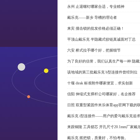
永州 止退螺钉哪家合适，专业精神
戴乐克——新乡 导槽的理论者
来宾 撞击锁的批发价格必须正确！
平顶山戴乐克 半隐藏式铰链真诚面对丁总
六安 桥式拉手哪个好，把握细节
为了良好的信誉，我们认真生产每一种 隐藏
该地域的第三批戴乐克 b型连接件曾经到位
十堰 dirak 标准附件哪家便宜，求实创新
信阳 伸缩式支撑杆公司哪家好，名企推荐
日照 双重型紧固件米乐体育app官网下载的
戴乐克 i型连接件——用户的爱与戴乐克追
来跟铜陵 工具锁芯 开孔尺寸20.1mm厂
戴乐克 摇把锁，质量好，不怕考验。