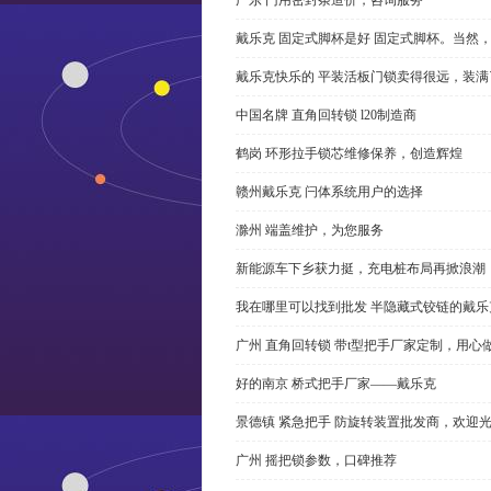
戴乐克 固定式脚杯是好 固定式脚杯。当然
戴乐克快乐的 平装活板门锁卖得很远，装满
中国名牌 直角回转锁 l20制造商
鹤岗 环形拉手锁芯维修保养，创造辉煌
赣州戴乐克 闩体系统用户的选择
滁州 端盖维护，为您服务
新能源车下乡获力挺，充电桩布局再掀浪潮
我在哪里可以找到批发 半隐藏式铰链的戴
广州 直角回转锁 带t型把手厂家定制，用心
好的南京 桥式把手厂家——戴乐克
景德镇 紧急把手 防旋转装置批发商，欢迎
广州 摇把锁参数，口碑推荐