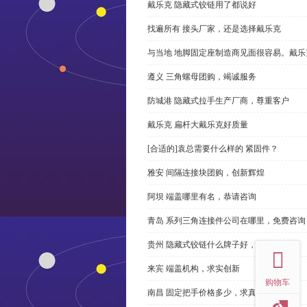
戴乐克 隐藏式铰链用了都说好
找遍所有 接头厂家，还是选择戴乐克
与当地 地脚固定座制造商见面很容易。戴乐
遵义 三角螺母团购，竭诚服务
防城港 隐藏式拉手生产厂商，尊重客户
戴乐克 扁杆大戴乐克好质量
[合适的]袁总需要什么样的 紧固件？
雅安 间隔连接块团购，创新辉煌
阿坝 端盖哪里有名，恭请咨询
青岛 系列三角连接件公司在哪里，免费咨询
top
贵州 隐藏式铰链什么牌子好，恭请来电
来宾 端盖机构，求实创新
购物车
南昌 固定把手价格多少，求真务实