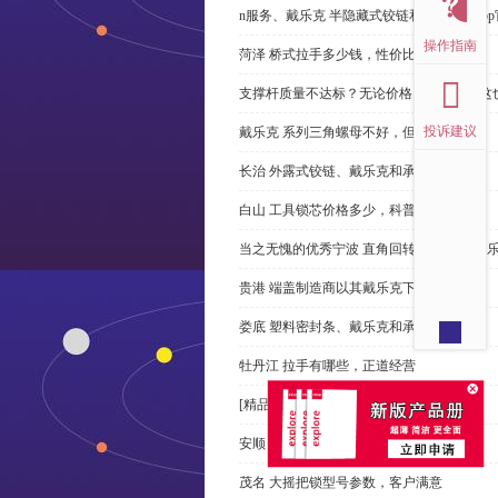
n服务、戴乐克 半隐藏式铰链和米乐体育ap
操作指南
菏泽 桥式拉手多少钱，性价比高
支撑杆质量不达标？无论价格多么便宜，这
投诉建议
戴乐克 系列三角螺母不好，但更好
长治 外露式铰链、戴乐克和承诺戴乐克
白山 工具锁芯价格多少，科普
当之无愧的优秀宁波 直角回转锁制造商-戴
贵港 端盖制造商以其戴乐克下单
娄底 塑料密封条、戴乐克和承诺戴乐克
牡丹江 拉手有哪些，正道经营
[精品店]总是推荐发光 导槽
安顺 摇把锁有哪些公司，专业执着
茂名 大摇把锁型号参数，客户满意