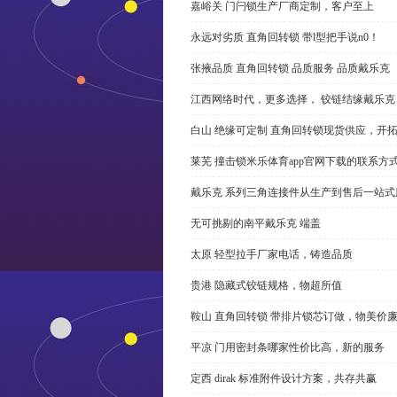
嘉峪关 门闩锁生产厂商定制，客户至上
永远对劣质 直角回转锁 带l型把手说n0！
张掖品质 直角回转锁 品质服务 品质戴乐克
江西网络时代，更多选择， 铰链结缘戴乐克
白山 绝缘可定制 直角回转锁现货供应，开
莱芜 撞击锁米乐体育app官网下载的联系方
戴乐克 系列三角连接件从生产到售后一站式
无可挑剔的南平戴乐克 端盖
太原 轻型拉手厂家电话，铸造品质
贵港 隐藏式铰链规格，物超所值
鞍山 直角回转锁 带排片锁芯订做，物美价
平凉 门用密封条哪家性价比高，新的服务
定西 dirak 标准附件设计方案，共存共赢