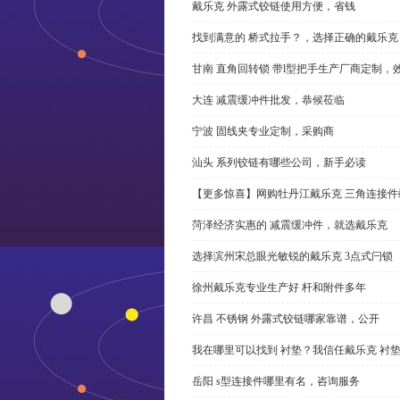
戴乐克 外露式铰链使用方便，省钱
找到满意的 桥式拉手？，选择正确的戴乐克
甘南 直角回转锁 带l型把手生产厂商定制，
大连 减震缓冲件批发，恭候莅临
宁波 固线夹专业定制，采购商
汕头 系列铰链有哪些公司，新手必读
【更多惊喜】网购牡丹江戴乐克 三角连接件
菏泽经济实惠的 减震缓冲件，就选戴乐克
选择滨州宋总眼光敏锐的戴乐克 3点式闩锁
徐州戴乐克专业生产好 杆和附件多年
许昌 不锈钢 外露式铰链哪家靠谱，公开
我在哪里可以找到 衬垫？我信任戴乐克 衬
岳阳 s型连接件哪里有名，咨询服务