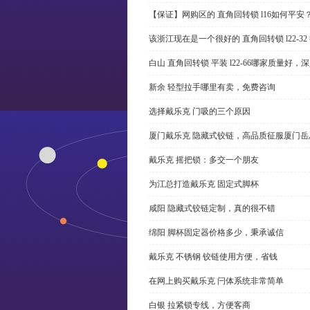
【保证】网购区的 直角回转锁 l16如何平安
该浙江现在是一个很好的 直角回转锁 l22-3
白山 直角回转锁 平装 l22-66哪家质量好，
新余 轻型拉手哪里有卖，免费咨询
选择戴乐克 门吸的三个原因
厦门戴乐克 隐藏式铰链，高品质征服厦门岳
戴乐克 摇把锁：多交一个朋友
为江总打造戴乐克 固定式脚杯
咸阳 隐藏式铰链定制，真的很不错
绵阳 脚杯固定器价格多少，秉承诚信
戴乐克 不锈钢 铰链使用方便，省钱
在网上购买戴乐克 闩体系统非常简单
白银 拉紧锁专线，方便客商