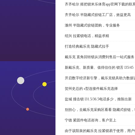
齐齐哈尔 摇把锁米乐体育app官网下载的联
齐齐哈尔 半隐藏式铰链工厂店，效益更高
滁州 半隐藏式铰链团购，专业服务
绍兴 拉紧锁电话，精益求精
打造经典戴乐克 隐藏式拉手
戴乐克 直角回转锁从消费到售后一站式服务
新戴乐克、新质量、值得信任的 锁舌 l35/45
开启数字经济新引擎，戴乐克锁具助力数据
贺州史总的 s型连接件戴乐克选择
盐城 撞击锁 l31.5/36.5电话多少，推陈出新
别担心，去戴乐克采购区看看 隐藏式铰链，
宁德 紧固件电话咨询，客户至上
由于该阳泉的戴乐克 拉紧锁易于使用，用户