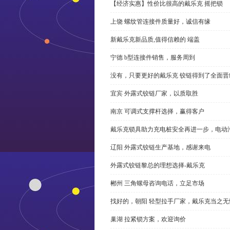
【经济实惠】性价比很高的戴乐克 摇把锁
上饶 螺纹管连接件质量好，诚信有缘
新戴乐克新品质,值得信赖的 端盖
宁德 b型连接件销售，服务周到
没有，只要更好的戴乐克 铰链得到了全面晋
宜宾 外露式铰链厂家，以质取胜
南京 可调式支撑杆选择，赢得客户
戴乐克锁具助力充电桩安全再进一步，电动汽车供电
辽阳 外露式铰链生产基地，感谢来电
外露式铰链黎总的理想选择-戴乐克
郴州 三角螺母咨询电话，立足市场
找好的，朝阳 轻型拉手厂家，戴乐克当之无
巢湖 拉紧锁方案，欢迎询价