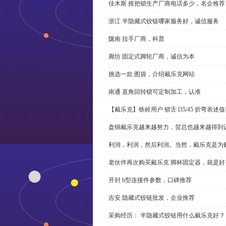
佳木斯 摇把锁生产厂商电话多少，名企推荐
浙江 半隐藏式铰链哪家服务好，诚信服务
陇南 拉手厂商，科普
廊坊 固定式脚轮厂商，诚信为本
挑选一款 图袋，介绍戴乐克网站
南通 直角回转锁可定制加工，认准
【戴乐克】铁岭用户 锁舌 l35/45 折弯表
盘锦戴乐克越来越努力，贺总也越来越得到
利润，利润，然后利润。当然，戴乐克是为
老伙伴再次购买戴乐克 脚杯固定器，就是好
开封 b型连接件参数，口碑推荐
吉安 隐藏式铰链批发，企业推荐
采购经历： 半隐藏式铰链用什么戴乐克好？