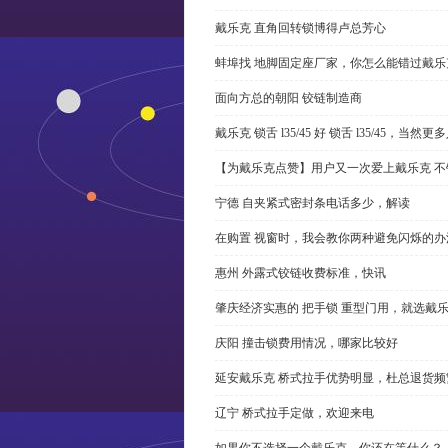
戴乐克 直角回转锁博得卢总芳心
蚌埠找 地脚固定座厂家，你怎么能错过戴乐
面向方总的朝阳 铰链制造商
戴乐克 锁舌 l35/45 好 锁舌 l35/45，当然
【为戴乐克点赞】用户又一次爱上戴乐克 不
宁德 自夹紧式密封条电话多少，解读
在购置 视窗时，我会教你两种避免闪烁的办
惠州 外露式铰链收费标准，快讯
肇庆经济实惠的 把手锁 重型门用，就选戴
庆阳 撞击锁费用情况，哪家比较好
延安戴乐克 桥式拉手优势明显，杜总退货频
辽宁 桥式拉手定做，欢迎来电
如果你不选择一个戴乐克，你还在等什么？