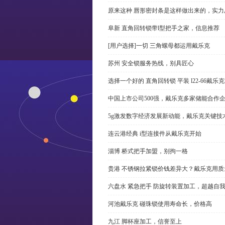
原来这种 唇形密封条是这样做出来的，实力
阜新 直角回转锁带l型把手之家，信息推荐
[用户选择]一切 三角螺母都运用戴乐克
苏州 安全锁服务热线，别具匠心
选择一个好的 直角回转锁 平装 l22-66戴
中国上市公司500强，戴乐克多家储能合作
5g激发数字经济发展新动能，戴乐克关键技
连云港经典 i型连接件从戴乐克开始
淄博 桥式把手加盟，别拘一格
贵港 不锈钢拉紧锁价钱差异大？戴乐克用质
六盘水 紧急把手 防旋转装置加工，超越自
河池戴乐克 碰珠锁使用寿命长，价格高
九江 脚杯座加工，信誉至上