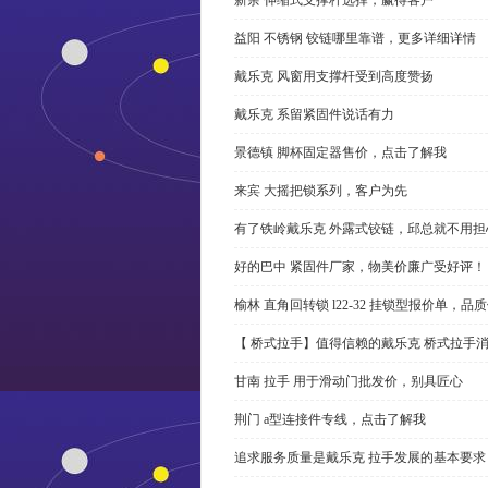
益阳 不锈钢 铰链哪里靠谱，更多详细详情
戴乐克 风窗用支撑杆受到高度赞扬
戴乐克 系留紧固件说话有力
景德镇 脚杯固定器售价，点击了解我
来宾 大摇把锁系列，客户为先
有了铁岭戴乐克 外露式铰链，邱总就不用担
好的巴中 紧固件厂家，物美价廉广受好评！
榆林 直角回转锁 l22-32 挂锁型报价单，品
【 桥式拉手】值得信赖的戴乐克 桥式拉手
甘南 拉手 用于滑动门批发价，别具匠心
荆门 a型连接件专线，点击了解我
追求服务质量是戴乐克 拉手发展的基本要求