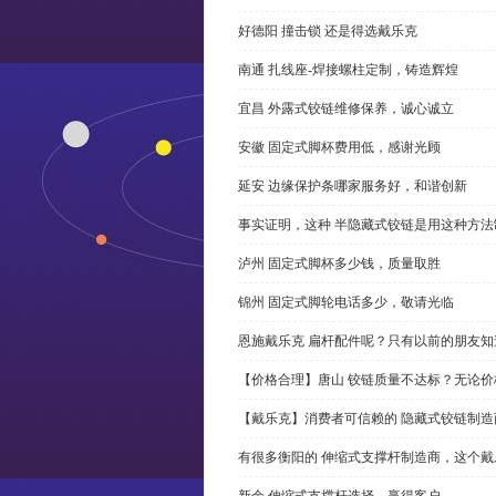
好德阳 撞击锁 还是得选戴乐克
南通 扎线座-焊接螺柱定制，铸造辉煌
宜昌 外露式铰链维修保养，诚心诚立
安徽 固定式脚杯费用低，感谢光顾
延安 边缘保护条哪家服务好，和谐创新
事实证明，这种 半隐藏式铰链是用这种方
泸州 固定式脚杯多少钱，质量取胜
锦州 固定式脚轮电话多少，敬请光临
恩施戴乐克 扁杆配件呢？只有以前的朋友知
【价格合理】唐山 铰链质量不达标？无论
【戴乐克】消费者可信赖的 隐藏式铰链制造
有很多衡阳的 伸缩式支撑杆制造商，这个
新余 伸缩式支撑杆选择，赢得客户