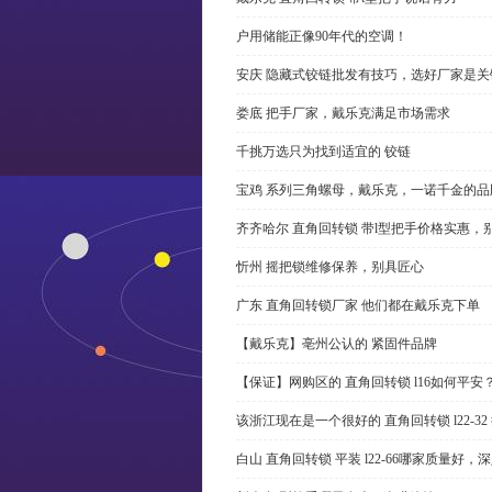
户用储能正像90年代的空调！
安庆 隐藏式铰链批发有技巧，选好厂家是关
娄底 把手厂家，戴乐克满足市场需求
千挑万选只为找到适宜的 铰链
宝鸡 系列三角螺母，戴乐克，一诺千金的品
齐齐哈尔 直角回转锁 带l型把手价格实惠，
忻州 摇把锁维修保养，别具匠心
广东 直角回转锁厂家 他们都在戴乐克下单
【戴乐克】亳州公认的 紧固件品牌
【保证】网购区的 直角回转锁 l16如何平安
该浙江现在是一个很好的 直角回转锁 l22-3
白山 直角回转锁 平装 l22-66哪家质量好，