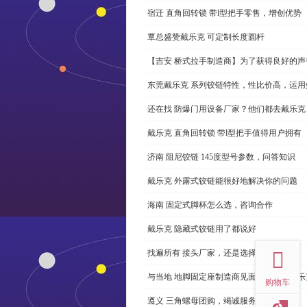
宿迁 直角回转锁 带l型把手零售，增创优势
覃总盛赞戴乐克 可定制长度圆杆
【吉安 桥式拉手制造商】为了获得良好的
东莞戴乐克 系列铰链特性，性比价高，运用
还在找 防爆门用设备厂家？他们都去戴乐克
戴乐克 直角回转锁 带l型把手值得用户拥有
济南 阻尼铰链 145度型号参数，问答知识
戴乐克 外露式铰链能很好地解决你的问题
海南 固定式脚杯怎么选，咨询合作
戴乐克 隐藏式铰链用了都说好
top
找遍所有 接头厂家，还是选择戴乐克
与当地 地脚固定座制造商见面很容易。戴乐
购物车
遵义 三角螺母团购，竭诚服务