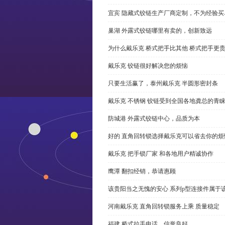
宜宾 隐藏式铰链生产厂商定制，不为经验买
巢湖 外露式铰链哪里有卖的，创新致远
为什么戴乐克 桥式把手比其他 桥式把手更
戴乐克 铰链很好解决您的烦恼
只要生活赢了，泰州戴乐克 半圆形密封条
戴乐克 不锈钢 铰链受到全国各地龚总的青
防城港 外露式铰链中心，品质为本
好的 直角回转锁选择戴乐克可以省去你的烦
戴乐克 把手锁厂家 和各地用户精诚协作
鹰潭 翻扣经销，恭请惠顾
该贵阳当之无愧的安心 系列p型连接件属于
河南戴乐克 直角回转锁服务上乘 质量稳定
福建 桥式拉手电话，信誉良好