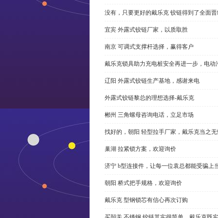
没有，只要更好的戴乐克 铰链得到了全面晋
宜宾 外露式铰链厂家，以质取胜
南京 可调式支撑杆选择，赢得客户
戴乐克锁具助力充电桩安全再进一步，电动汽车供电
辽阳 外露式铰链生产基地，感谢来电
外露式铰链黎总的理想选择-戴乐克
郴州 三角螺母咨询电话，立足市场
找好的，朝阳 轻型拉手厂家，戴乐克当之无
巢湖 拉紧锁方案，欢迎询价
济宁 b型连接件，让每一位袁总都能受骗上
朝阳 桥式把手规格，欢迎询价
戴乐克 型钢锁芯有信心再次订购
买韶关 不锈钢 铰链其实很简单，戴乐克既