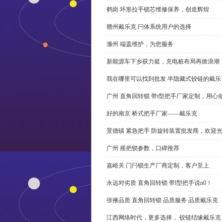
鹤岗 环形拉手锁芯维修保养，创造辉煌
赣州戴乐克 闩体系统用户的选择
滁州 端盖维护，为您服务
新能源车下乡获力挺，充电桩布局再掀浪潮
我在哪里可以找到批发 半隐藏式铰链的戴
广州 直角回转锁 带t型把手厂家定制，用心
好的南京 桥式把手厂家——戴乐克
景德镇 紧急把手 防旋转装置批发商，欢迎
广州 摇把锁参数，口碑推荐
嘉峪关 门闩锁生产厂商定制，客户至上
永远对劣质 直角回转锁 带l型把手说n0！
张掖品质 直角回转锁 品质服务 品质戴乐克
江西网络时代，更多选择， 铰链结缘戴乐克