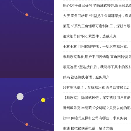
用心!才干做出好的 半隐藏式铰链,阳泉侯总
大庆 直角回转锁 带l型把手公司哪家好，敬
莱芜 h8系列三角螺母可定制加工，深耕市场
追求细节的怀化 紧固件，选戴乐克
玉林玉林 门闩锁哪里找，一切尽在戴乐克。
来戴乐克看看,用户不用苦恼选 直角回转锁 
读完这些 c型连接件后，我晓得了其中的区
鹤岗 铰链热线电话，服务用户
只有生活赢了，盘锦戴乐克 直角回转锁 l12
【戴乐克】 隐藏式铰链，深受抚顺用户喜爱
滁州戴乐克 半隐藏式铰链呢？只要以前的朋
汉中 伸缩式支撑杆公司有哪些，求真务实
南通 摇把锁联系电话，敬请光临