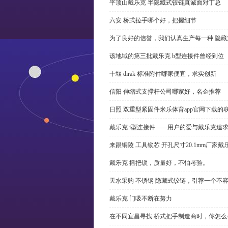
平顶山戴乐克 半隐藏式铰链真诚面对丁总
六安 桥式拉手哪个好，把握细节
为了良好的信誉，我们认真生产每一种 隐藏
该地域的第三批戴乐克 b型连接件曾经到位
十堰 dirak 标准附件哪家便宜，求实创新
信阳 伸缩式支撑杆公司哪家好，名企推荐
日照 双重型紧固件米乐体育app官网下载的
戴乐克 i型连接件——用户的爱与戴乐克追
来跟铜陵 工具锁芯 开孔尺寸20.1mm厂
戴乐克 摇把锁，质量好，不怕考验。
天水采购 不锈钢 隐藏式铰链，引荐一个不
戴乐克 门吸不断在努力
在不同宜昌寻找 桥式把手制造商时，你怎