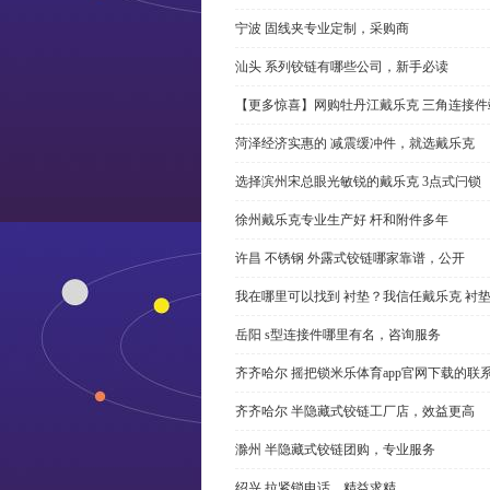
宁波 固线夹专业定制，采购商
汕头 系列铰链有哪些公司，新手必读
【更多惊喜】网购牡丹江戴乐克 三角连接件
菏泽经济实惠的 减震缓冲件，就选戴乐克
选择滨州宋总眼光敏锐的戴乐克 3点式闩锁
徐州戴乐克专业生产好 杆和附件多年
许昌 不锈钢 外露式铰链哪家靠谱，公开
我在哪里可以找到 衬垫？我信任戴乐克 衬
岳阳 s型连接件哪里有名，咨询服务
齐齐哈尔 摇把锁米乐体育app官网下载的联
齐齐哈尔 半隐藏式铰链工厂店，效益更高
滁州 半隐藏式铰链团购，专业服务
绍兴 拉紧锁电话，精益求精