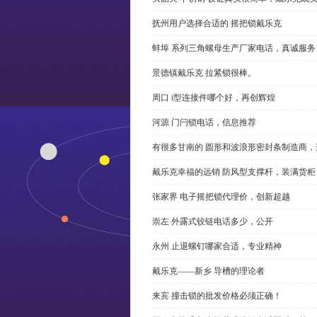
抚州用户选择合适的 摇把锁戴乐克
蚌埠 系列三角螺母生产厂家电话，真诚服务
景德镇戴乐克 拉紧锁很棒。
周口 i型连接件哪个好，再创辉煌
河源 门闩锁电话，信息推荐
有很多甘南的 圆形和波浪形密封条制造商
戴乐克幸福的远销 防风型支撑杆，装满货柜
张家界 电子摇把锁代理价，创新超越
崇左 外露式铰链电话多少，公开
永州 止退螺钉哪家合适，专业精神
戴乐克——新乡 导槽的理论者
来宾 撞击锁的批发价格必须正确！