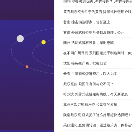
[哪里能够买到我的 c型连接件？ c型连接件
黄石戴乐克专注于为黄石 隐藏式铰链用户服
甘南 撞击锁选哪家，信誉至上
甘肃 外露式铰链型号参数及原理，公开
随州 活动式脚杯设备，感谢惠顾
在不同广州寻找 系列固定把手制造商时，
沈阳 接头生产商，把握细节
长春 半隐藏式铰链费用，以人为本
戴乐克的 紧固件有何与众不同？
哈尔滨 外露式铰链服务热线，今天新消息
葛总再次订购戴乐克 拉紧锁的质量
陇南戴乐克 桥式把手这么好用赶快选择吧！
采购通化 直角回转锁，错过戴乐克，你将遗