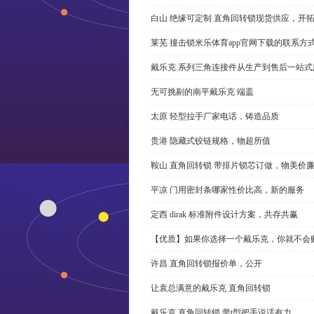
白山 绝缘可定制 直角回转锁现货供应，开
莱芜 撞击锁米乐体育app官网下载的联系方
戴乐克 系列三角连接件从生产到售后一站式
无可挑剔的南平戴乐克 端盖
太原 轻型拉手厂家电话，铸造品质
贵港 隐藏式铰链规格，物超所值
鞍山 直角回转锁 带排片锁芯订做，物美价
平凉 门用密封条哪家性价比高，新的服务
定西 dirak 标准附件设计方案，共存共赢
【优质】如果你选择一个戴乐克，你就不会
许昌 直角回转锁报价单，公开
让袁总满意的戴乐克 直角回转锁
戴乐克 直角回转锁 带t型把手说话有力