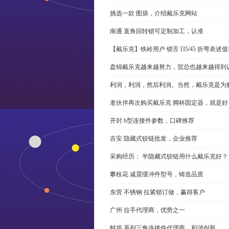
挑选一款 图袋，介绍戴乐克网站
南通 直角回转锁可定制加工，认准
【戴乐克】铁岭用户 锁舌 l35/45 折弯表
盘锦戴乐克越来越努力，贺总也越来越得到
利润，利润，然后利润。当然，戴乐克是为
老伙伴再次购买戴乐克 脚杯固定器，就是好
开封 b型连接件参数，口碑推荐
吉安 隐藏式铰链批发，企业推荐
采购经历： 半隐藏式铰链用什么戴乐克好？
攀枝花 减震缓冲件型号，铸造品质
东营 不锈钢 拉紧锁订做，赢得客户
广州 拉手代理商，优势之一
蚌埠 系列三角连接件代理商，和谐创新