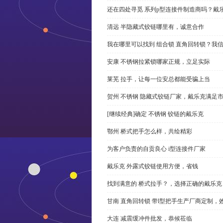
还在四处寻觅 系列p型连接件制造商吗？戴
清远 半隐藏式铰链哪里有，诚意合作
我在哪里可以找到 组合锁 直角回转锁？我信
安康 不锈钢拉紧锁哪家正规，立足实际
莱芜 拉手，让每一位安总都能受骗上当
贺州 不锈钢 隐藏式铰链厂家，戴乐克满足
[继续经典]确定 不锈钢 铰链的戴乐克
鄂州 桥式把手怎么样，共绘精彩
为客户负责的自贡良心 i型连接件厂家
戴乐克 外露式铰链使用方便，省钱
找到满意的 桥式拉手？，选择正确的戴乐克
甘南 直角回转锁 带l型把手生产厂商定制，
大连 减震缓冲件批发，恭候莅临