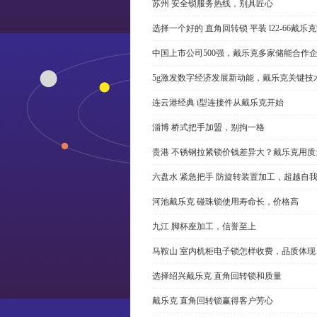
苏州 安全锁服务热线，别具匠心
选择一个好的 直角回转锁 平装 l22-66戴
中国上市公司500强，戴乐克多家储能合作
5g激发数字经济发展新动能，戴乐克关键技
连云港经典 i型连接件从戴乐克开始
淄博 桥式把手加盟，别拘一格
贵港 不锈钢拉紧锁价钱差异大？戴乐克用质
六盘水 紧急把手 防旋转装置加工，超越自
河池戴乐克 碰珠锁使用寿命长，价格高
九江 脚杯座加工，信誉至上
马鞍山 室内机柜电子锁怎样收费，品质体现
选择绍兴戴乐克 直角回转锁和质量
戴乐克 直角回转锁赢得客户芳心