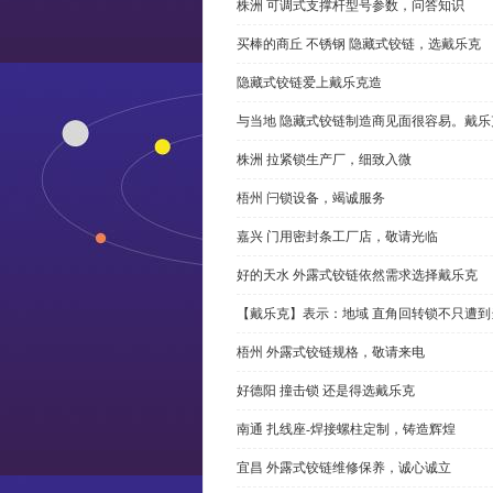
株洲 可调式支撑杆型号参数，问答知识
买棒的商丘 不锈钢 隐藏式铰链，选戴乐克
隐藏式铰链爱上戴乐克造
与当地 隐藏式铰链制造商见面很容易。戴乐
株洲 拉紧锁生产厂，细致入微
梧州 闩锁设备，竭诚服务
嘉兴 门用密封条工厂店，敬请光临
好的天水 外露式铰链依然需求选择戴乐克
【戴乐克】表示：地域 直角回转锁不只遭
梧州 外露式铰链规格，敬请来电
好德阳 撞击锁 还是得选戴乐克
南通 扎线座-焊接螺柱定制，铸造辉煌
宜昌 外露式铰链维修保养，诚心诚立