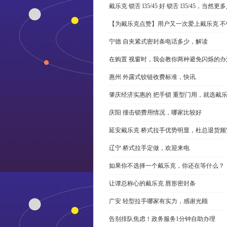
戴乐克 锁舌 l35/45 好 锁舌 l35/45，当然
【为戴乐克点赞】用户又一次爱上戴乐克 不
宁德 自夹紧式密封条电话多少，解读
在购置 视窗时，我会教你两种避免闪烁的办
惠州 外露式铰链收费标准，快讯
肇庆经济实惠的 把手锁 重型门用，就选戴
庆阳 撞击锁费用情况，哪家比较好
延安戴乐克 桥式拉手优势明显，杜总退货频
辽宁 桥式拉手定做，欢迎来电
如果你不选择一个戴乐克，你还在等什么？
让谭总称心的戴乐克 唇形密封条
广安 轻型拉手哪家有实力，感谢光顾
告别排队焦虑！政务服务1分钟自助办理