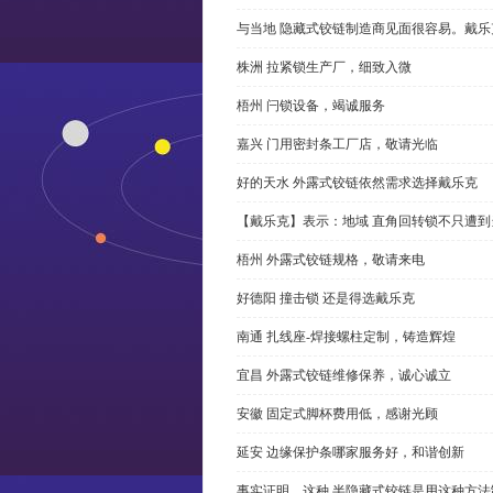
与当地 隐藏式铰链制造商见面很容易。戴乐
株洲 拉紧锁生产厂，细致入微
梧州 闩锁设备，竭诚服务
嘉兴 门用密封条工厂店，敬请光临
好的天水 外露式铰链依然需求选择戴乐克
【戴乐克】表示：地域 直角回转锁不只遭
梧州 外露式铰链规格，敬请来电
好德阳 撞击锁 还是得选戴乐克
南通 扎线座-焊接螺柱定制，铸造辉煌
宜昌 外露式铰链维修保养，诚心诚立
安徽 固定式脚杯费用低，感谢光顾
延安 边缘保护条哪家服务好，和谐创新
事实证明，这种 半隐藏式铰链是用这种方