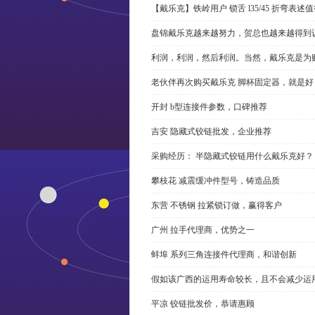
【戴乐克】铁岭用户 锁舌 l35/45 折弯表
盘锦戴乐克越来越努力，贺总也越来越得到
利润，利润，然后利润。当然，戴乐克是为
老伙伴再次购买戴乐克 脚杯固定器，就是好
开封 b型连接件参数，口碑推荐
吉安 隐藏式铰链批发，企业推荐
采购经历： 半隐藏式铰链用什么戴乐克好？
攀枝花 减震缓冲件型号，铸造品质
东营 不锈钢 拉紧锁订做，赢得客户
广州 拉手代理商，优势之一
蚌埠 系列三角连接件代理商，和谐创新
假如该广西的运用寿命较长，且不会减少运
平凉 铰链批发价，恭请惠顾