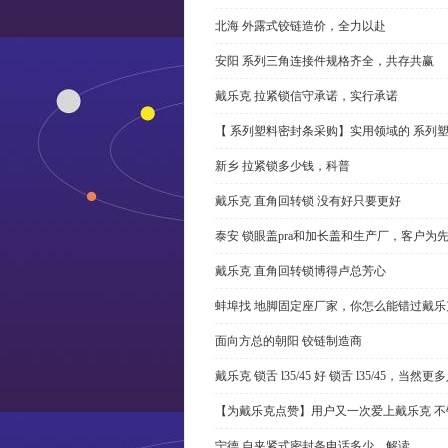
北海 外露式铰链造价，全力以赴
安阳 系列三角连接件规格齐全，共存共赢
戴乐克 拉紧锁信守承诺，实行承诺
【 系列塑料密封条采购】实用领域的 系列
新乡 拉紧锁多少钱，科普
戴乐克 直角回转锁 没有好只要更好
泰安 锁眼盖pra和加长盖和生产厂，客户为
戴乐克 直角回转锁博得卢总芳心
蚌埠找 地脚固定座厂家，你怎么能错过戴乐
面向方总的朝阳 铰链制造商
戴乐克 锁舌 l35/45 好 锁舌 l35/45，当然
【为戴乐克点赞】用户又一次爱上戴乐克 不
宁德 自夹紧式密封条电话多少，解读