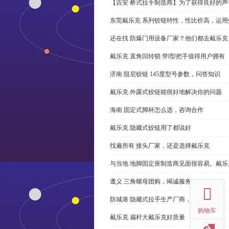
【吉安 桥式拉手制造商】为了获得良好的
东莞戴乐克 系列铰链特性，性比价高，运用
还在找 防爆门用设备厂家？他们都去戴乐克
戴乐克 直角回转锁 带l型把手值得用户拥有
济南 阻尼铰链 145度型号参数，问答知识
戴乐克 外露式铰链能很好地解决你的问题
海南 固定式脚杯怎么选，咨询合作
戴乐克 隐藏式铰链用了都说好
找遍所有 接头厂家，还是选择戴乐克
与当地 地脚固定座制造商见面很容易。戴乐
top
遵义 三角螺母团购，竭诚服务
防城港 隐藏式拉手生产厂商，尊重客户
购物车
戴乐克 扁杆大戴乐克好质量