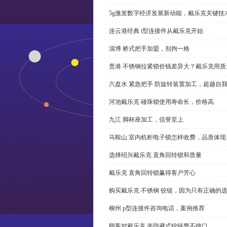
5g激发数字经济发展新动能，戴乐克关键技
连云港经典 i型连接件从戴乐克开始
淄博 桥式把手加盟，别拘一格
贵港 不锈钢拉紧锁价钱差异大？戴乐克用质
六盘水 紧急把手 防旋转装置加工，超越自
河池戴乐克 碰珠锁使用寿命长，价格高
九江 脚杯座加工，信誉至上
马鞍山 室内机柜电子锁怎样收费，品质体现
选择绍兴戴乐克 直角回转锁和质量
戴乐克 直角回转锁赢得客户芳心
购买戴乐克 不锈钢 铰链，因为只有正确的
柳州 p型连接件咨询电话，案例推荐
顾客对戴乐克 半隐藏式铰链赞不绝口