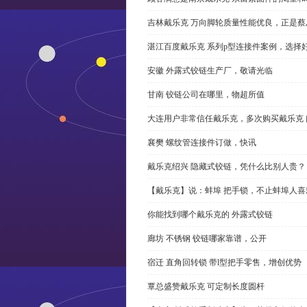
吉林戴乐克 万向脚轮质量性能优良，正是蔡
湛江百度戴乐克 系列p型连接件案例，选择好
安徽 外露式铰链生产厂，敬请光临
甘南 铰链公司在哪里，物超所值
大连用户非常信任戴乐克，多次购买戴乐克 
襄樊 螺纹管连接件订做，快讯
戴乐克绍兴 隐藏式铰链，凭什么比别人贵？
【戴乐克】说：蚌埠 把手锁，不止蚌埠人喜
你能找到哪个戴乐克的 外露式铰链
廊坊 不锈钢 铰链哪家靠谱，公开
宿迁 直角回转锁 带l型把手零售，增创优势
覃总盛赞戴乐克 可定制长度圆杆