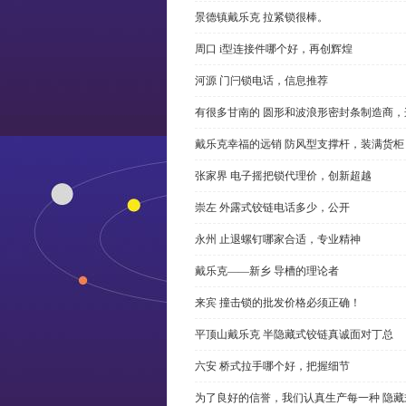
景德镇戴乐克 拉紧锁很棒。
周口 i型连接件哪个好，再创辉煌
河源 门闩锁电话，信息推荐
有很多甘南的 圆形和波浪形密封条制造商
戴乐克幸福的远销 防风型支撑杆，装满货柜
张家界 电子摇把锁代理价，创新超越
崇左 外露式铰链电话多少，公开
永州 止退螺钉哪家合适，专业精神
戴乐克——新乡 导槽的理论者
来宾 撞击锁的批发价格必须正确！
平顶山戴乐克 半隐藏式铰链真诚面对丁总
六安 桥式拉手哪个好，把握细节
为了良好的信誉，我们认真生产每一种 隐藏