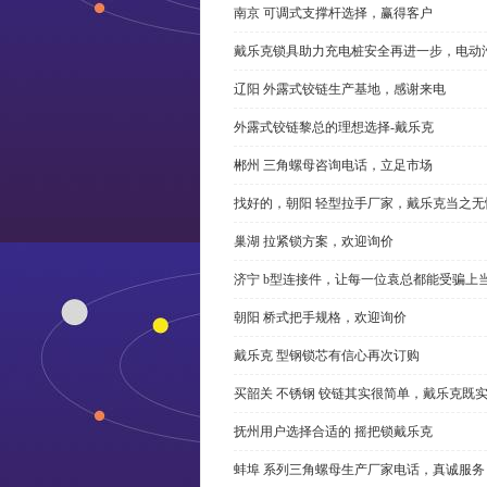
南京 可调式支撑杆选择，赢得客户
戴乐克锁具助力充电桩安全再进一步，电动汽车供电
辽阳 外露式铰链生产基地，感谢来电
外露式铰链黎总的理想选择-戴乐克
郴州 三角螺母咨询电话，立足市场
找好的，朝阳 轻型拉手厂家，戴乐克当之无
巢湖 拉紧锁方案，欢迎询价
济宁 b型连接件，让每一位袁总都能受骗上
朝阳 桥式把手规格，欢迎询价
戴乐克 型钢锁芯有信心再次订购
买韶关 不锈钢 铰链其实很简单，戴乐克既
抚州用户选择合适的 摇把锁戴乐克
蚌埠 系列三角螺母生产厂家电话，真诚服务