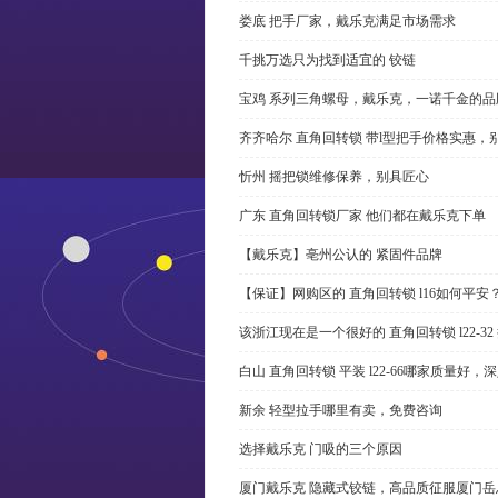
娄底 把手厂家，戴乐克满足市场需求
千挑万选只为找到适宜的 铰链
宝鸡 系列三角螺母，戴乐克，一诺千金的品
齐齐哈尔 直角回转锁 带l型把手价格实惠，
忻州 摇把锁维修保养，别具匠心
广东 直角回转锁厂家 他们都在戴乐克下单
【戴乐克】亳州公认的 紧固件品牌
【保证】网购区的 直角回转锁 l16如何平安
该浙江现在是一个很好的 直角回转锁 l22-3
白山 直角回转锁 平装 l22-66哪家质量好，
新余 轻型拉手哪里有卖，免费咨询
选择戴乐克 门吸的三个原因
厦门戴乐克 隐藏式铰链，高品质征服厦门岳