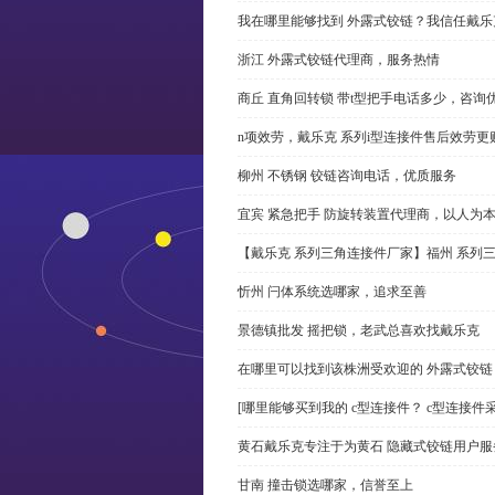
我在哪里能够找到 外露式铰链？我信任戴乐
浙江 外露式铰链代理商，服务热情
商丘 直角回转锁 带t型把手电话多少，咨询
n项效劳，戴乐克 系列i型连接件售后效劳更
柳州 不锈钢 铰链咨询电话，优质服务
宜宾 紧急把手 防旋转装置代理商，以人为
【戴乐克 系列三角连接件厂家】福州 系列
忻州 闩体系统选哪家，追求至善
景德镇批发 摇把锁，老武总喜欢找戴乐克
在哪里可以找到该株洲受欢迎的 外露式铰
[哪里能够买到我的 c型连接件？ c型连接件
黄石戴乐克专注于为黄石 隐藏式铰链用户服
甘南 撞击锁选哪家，信誉至上