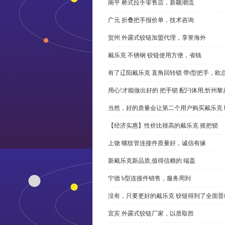
南平 桥式拉手零售店，新颖潮流
广元 折叠把手报价单，技术咨询
贺州 外露式铰链加盟代理，享誉海外
戴乐克 不锈钢 铰链使用方便，省钱
有了辽阳戴乐克 直角回转锁 带t型把手，欧
用心!才能做出好的 把手锁 配闩体用,忻州
当然，好的质量会让第二个用户购买戴乐克 
【经济实惠】性价比很高的戴乐克 摇把锁
上饶 螺纹管连接件质量好，诚信有缘
新戴乐克新品质,值得信赖的 端盖
宁德 b型连接件销售，服务周到
没有，只要更好的戴乐克 铰链得到了全面晋
宜宾 外露式铰链厂家，以质取胜