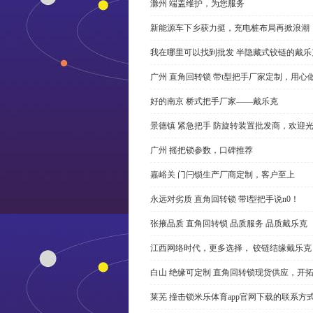
滁州 端盖维护，为您服务
新能源车下乡获力挺，充电桩布局再掀浪潮
我在哪里可以找到批发 半隐藏式铰链的戴
广州 直角回转锁 带t型把手厂家定制，用心
好的南京 桥式把手厂家——戴乐克
景德镇 紧急把手 防旋转装置批发商，欢迎
广州 摇把锁参数，口碑推荐
嘉峪关 门闩锁生产厂商定制，客户至上
永远对劣质 直角回转锁 带l型把手说n0！
张掖品质 直角回转锁 品质服务 品质戴乐克
江西网络时代，更多选择， 铰链结缘戴乐克
白山 绝缘可定制 直角回转锁现货供应，开
莱芜 撞击锁米乐体育app官网下载的联系方