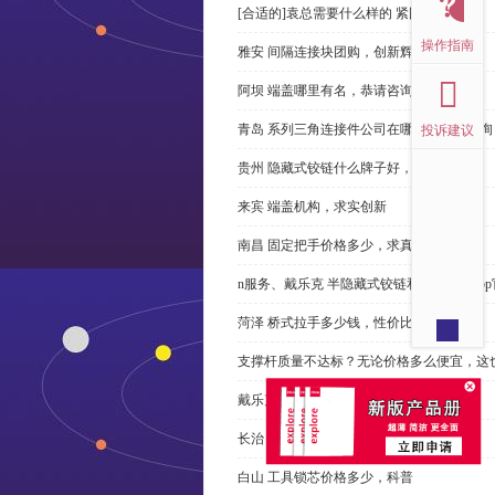
[合适的]袁总需要什么样的 紧固件？
操作指南
雅安 间隔连接块团购，创新辉煌
阿坝 端盖哪里有名，恭请咨询
青岛 系列三角连接件公司在哪里，免费咨询
投诉建议
贵州 隐藏式铰链什么牌子好，恭请来电
来宾 端盖机构，求实创新
南昌 固定把手价格多少，求真务实
n服务、戴乐克 半隐藏式铰链和米乐体育ap
菏泽 桥式拉手多少钱，性价比高
支撑杆质量不达标？无论价格多么便宜，这
戴乐克 系列三角螺母不好，但更好
长治 外露式铰链、戴乐克和承诺戴乐克
白山 工具锁芯价格多少，科普