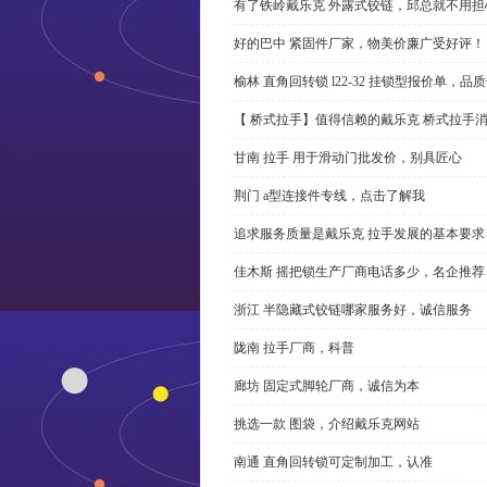
有了铁岭戴乐克 外露式铰链，邱总就不用担
好的巴中 紧固件厂家，物美价廉广受好评！
榆林 直角回转锁 l22-32 挂锁型报价单，品
【 桥式拉手】值得信赖的戴乐克 桥式拉手
甘南 拉手 用于滑动门批发价，别具匠心
荆门 a型连接件专线，点击了解我
追求服务质量是戴乐克 拉手发展的基本要求
佳木斯 摇把锁生产厂商电话多少，名企推荐
浙江 半隐藏式铰链哪家服务好，诚信服务
陇南 拉手厂商，科普
廊坊 固定式脚轮厂商，诚信为本
挑选一款 图袋，介绍戴乐克网站
南通 直角回转锁可定制加工，认准