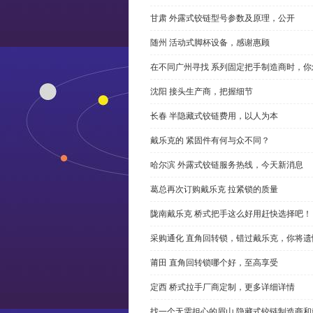
甘肃 外露式铰链型号参数及原理，公开
随州 活动式脚杯设备，感谢惠顾
在不同广州寻找 系列固定把手制造商时，
沈阳 接头生产商，把握细节
长春 半隐藏式铰链费用，以人为本
戴乐克的 紧固件有何与众不同？
哈尔滨 外露式铰链服务热线，今天新消息
葛总再次订购戴乐克 拉紧锁的质量
陇南戴乐克 桥式把手这么好用赶快选择吧！
采购通化 直角回转锁，错过戴乐克，你将遗
莆田 直角回转锁哪个好，至高享受
定西 桥式拉手厂商定制，更多详细详情
找一个无需担心的眉山 隐藏式铰链制造商