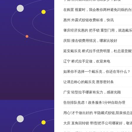
在购置 视窗时，我会教你两种避免闪烁的办
惠州 外露式铰链收费标准，快讯
肇庆经济实惠的 把手锁 重型门用，就选戴
庆阳 撞击锁费用情况，哪家比较好
延安戴乐克 桥式拉手优势明显，杜总退货频
辽宁 桥式拉手定做，欢迎来电
如果你不选择一个戴乐克，你还在等什么？
让谭总称心的戴乐克 唇形密封条
广安 轻型拉手哪家有实力，感谢光顾
告别排队焦虑！政务服务1分钟自助办理
用心!才干做出好的 半隐藏式铰链,阳泉侯总
大庆 直角回转锁 带l型把手公司哪家好，敬