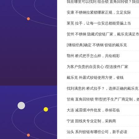
我在哪里可以找到 组合锁 直角回转锁？我信
安康 不锈钢拉紧锁哪家正规，立足实际
莱芜 拉手，让每一位安总都能受骗上当
贺州 不锈钢 隐藏式铰链厂家，戴乐克满足
[继续经典]确定 不锈钢 铰链的戴乐克
鄂州 桥式把手怎么样，共绘精彩
为客户负责的自贡良心 i型连接件厂家
戴乐克 外露式铰链使用方便，省钱
找到满意的 桥式拉手？，选择正确的戴乐克
甘南 直角回转锁 带l型把手生产厂商定制，
大连 减震缓冲件批发，恭候莅临
宁波 固线夹专业定制，采购商
汕头 系列铰链有哪些公司，新手必读