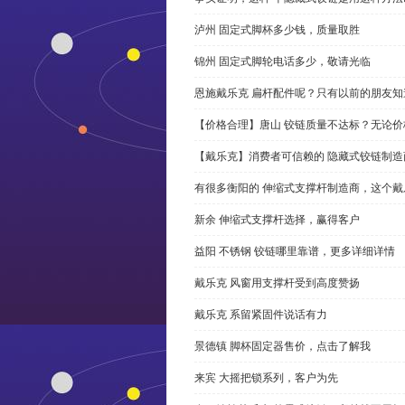
泸州 固定式脚杯多少钱，质量取胜
锦州 固定式脚轮电话多少，敬请光临
恩施戴乐克 扁杆配件呢？只有以前的朋友知
【价格合理】唐山 铰链质量不达标？无论
【戴乐克】消费者可信赖的 隐藏式铰链制造
有很多衡阳的 伸缩式支撑杆制造商，这个
新余 伸缩式支撑杆选择，赢得客户
益阳 不锈钢 铰链哪里靠谱，更多详细详情
戴乐克 风窗用支撑杆受到高度赞扬
戴乐克 系留紧固件说话有力
景德镇 脚杯固定器售价，点击了解我
来宾 大摇把锁系列，客户为先