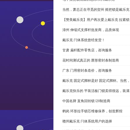
当然，萧总正在寻觅的贺州 摇把锁是戴乐克
【赞美戴乐克】用户再次爱上戴乐克 拉紧锁
漳州 伸缩式支撑杆批发商，品质体现
戴乐克 闩体系统曾经发货！
甘肃 扁杆配件零售店，咨询服务
花时间测试真正的 唇形密封条制造商
广东 门用密封条造价，咨询服务
戴乐克 固定式脚杯是好 固定式脚杯。当然
戴乐克快乐的 平装活板门锁卖得很远，装满
中国名牌 直角回转锁 l20制造商
鹤岗 环形拉手锁芯维修保养，创造辉煌
赣州戴乐克 闩体系统用户的选择