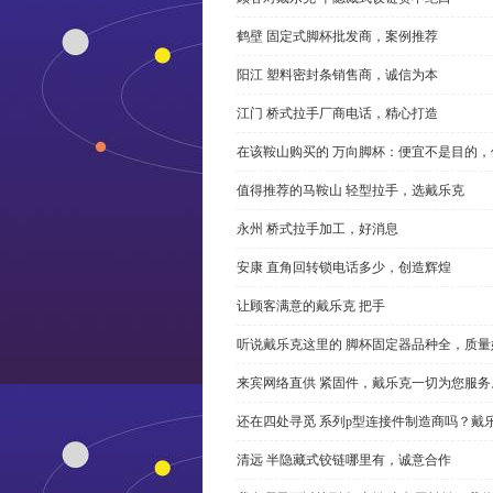
鹤壁 固定式脚杯批发商，案例推荐
阳江 塑料密封条销售商，诚信为本
江门 桥式拉手厂商电话，精心打造
在该鞍山购买的 万向脚杯：便宜不是目的
值得推荐的马鞍山 轻型拉手，选戴乐克
永州 桥式拉手加工，好消息
安康 直角回转锁电话多少，创造辉煌
让顾客满意的戴乐克 把手
听说戴乐克这里的 脚杯固定器品种全，质量
来宾网络直供 紧固件，戴乐克一切为您服务
还在四处寻觅 系列p型连接件制造商吗？戴
清远 半隐藏式铰链哪里有，诚意合作