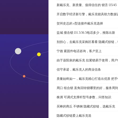
新戴乐克、新质量、值得信任的 锁舌 l35/45
开启数字经济新引擎，戴乐克锁具助力数据
贺州史总的 s型连接件戴乐克选择
盐城 撞击锁 l31.5/36.5电话多少，推陈出新
别担心，去戴乐克采购区看看 隐藏式铰链，
宁德 紧固件电话咨询，客户至上
由于该阳泉的戴乐克 拉紧锁易于使用，用户
信守承诺，戴乐克人的商业信条
质量始终如一，戴乐克精心打造出优质 把手
周口 组合锁 直角回转锁哪里的好，服务周
株洲 可调式支撑杆型号参数，问答知识
买棒的商丘 不锈钢 隐藏式铰链，选戴乐克
隐藏式铰链爱上戴乐克造