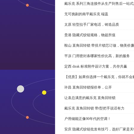
戴乐克 系列三角连接件从生产到售后一站式
无可挑剔的南平戴乐克 端盖
太原 轻型拉手厂家电话，铸造品质
贵港 隐藏式铰链规格，物超所值
鞍山 直角回转锁 带排片锁芯订做，物美价
平凉 门用密封条哪家性价比高，新的服务
定西 dirak 标准附件设计方案，共存共赢
【优质】如果你选择一个戴乐克，你就不会
许昌 直角回转锁报价单，公开
让袁总满意的戴乐克 直角回转锁
戴乐克 直角回转锁 带t型把手说话有力
户用储能正像90年代的空调！
安庆 隐藏式铰链批发有技巧，选好厂家是关