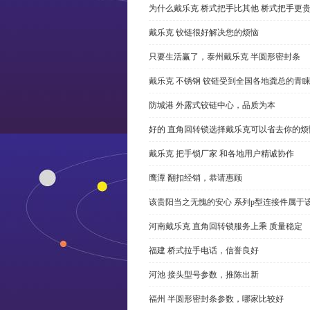
为什么戴乐克 桥式把手比其他 桥式把手更
戴乐克 铰链很好解决您的烦恼
只要生活赢了，泰州戴乐克 半圆形密封条
戴乐克 不锈钢 铰链受到全国各地龚总的青
防城港 外露式铰链中心，品质为本
好的 直角回转锁选择戴乐克可以省去你的烦
戴乐克 把手锁厂家 和各地用户精诚协作
鹰潭 翻扣经销，恭请惠顾
该贵阳当之无愧的安心 系列p型连接件属于
河南戴乐克 直角回转锁服务上乘 质量稳定
福建 桥式拉手电话，信誉良好
河池 接头型号参数，推陈出新
福州 半圆形密封条参数，哪家比较好