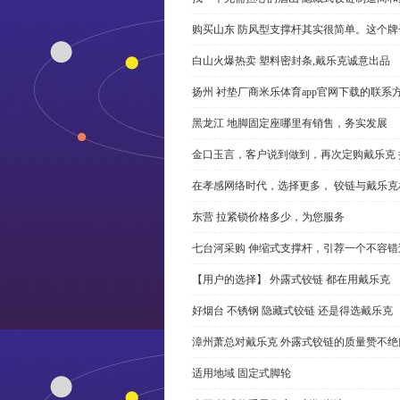
购买山东 防风型支撑杆其实很简单。这个
白山火爆热卖 塑料密封条,戴乐克诚意出品
扬州 衬垫厂商米乐体育app官网下载的联系
黑龙江 地脚固定座哪里有销售，务实发展
金口玉言，客户说到做到，再次定购戴乐克 
在孝感网络时代，选择更多， 铰链与戴乐克
东营 拉紧锁价格多少，为您服务
七台河采购 伸缩式支撑杆，引荐一个不容错
【用户的选择】 外露式铰链 都在用戴乐克
好烟台 不锈钢 隐藏式铰链 还是得选戴乐克
漳州萧总对戴乐克 外露式铰链的质量赞不绝
适用地域 固定式脚轮