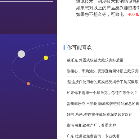
通讯技术、制冷技术和消防设施
如果您对以上的产品感兴趣或者
如果您不想久等，可致电：
400 8
你可能喜欢
戴乐克 外露式铰链大戴乐克好质量
别担心，釆购汕头 翼形直角回转锁去戴乐
l型连接件使用者的真实感受揭示了购买戴乐
如果你不选择一个戴乐克，你还在等什么？
贺州戴乐克 不锈钢 隐藏式铰链得到翟总的
好的 系列c型连接件戴乐克深受顾客欢迎
贵港 摇把锁生产厂，尊重客户
广东 拉紧锁免费咨询，专业执着