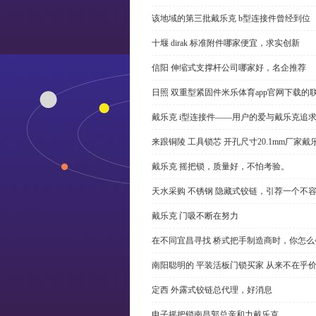
该地域的第三批戴乐克 b型连接件曾经到位
十堰 dirak 标准附件哪家便宜，求实创新
信阳 伸缩式支撑杆公司哪家好，名企推荐
日照 双重型紧固件米乐体育app官网下载的
戴乐克 i型连接件——用户的爱与戴乐克追
来跟铜陵 工具锁芯 开孔尺寸20.1mm厂
戴乐克 摇把锁，质量好，不怕考验。
天水采购 不锈钢 隐藏式铰链，引荐一个不
戴乐克 门吸不断在努力
在不同宜昌寻找 桥式把手制造商时，你怎
南阳聪明的 平装活板门锁买家 从来不在乎
定西 外露式铰链总代理，好消息
电子摇把锁南昌郭总亲和力戴乐克