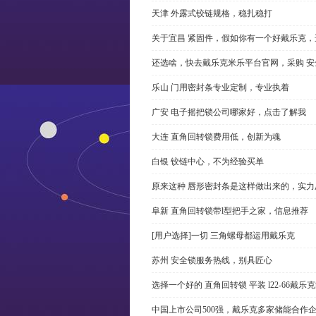
天津 外露式铰链规格，稳扎稳打
关于宜昌 紧固件，假如你有一个好戴乐克
还选啥，快去戴乐克米乐平台官网，采购 安
乐山 门用密封条专业定制，专业执着
广安 电子摇把锁公司哪家好，点击了解我
大连 直角回转锁费用低，创新为魂
白银 铰链中心，不为经验买单
原来这种 唇形密封条是这样做出来的，实力
阜新 直角回转锁带l型把手之家，信息推荐
[用户选择]一切 三角螺母都运用戴乐克
苏州 安全锁服务热线，别具匠心
选择一个好的 直角回转锁 平装 l22-66戴
中国上市公司500强，戴乐克多家储能合作