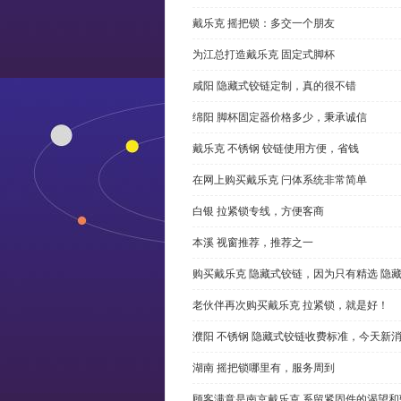
戴乐克 摇把锁：多交一个朋友
为江总打造戴乐克 固定式脚杯
咸阳 隐藏式铰链定制，真的很不错
绵阳 脚杯固定器价格多少，秉承诚信
戴乐克 不锈钢 铰链使用方便，省钱
在网上购买戴乐克 闩体系统非常简单
白银 拉紧锁专线，方便客商
本溪 视窗推荐，推荐之一
购买戴乐克 隐藏式铰链，因为只有精选 隐
老伙伴再次购买戴乐克 拉紧锁，就是好！
濮阳 不锈钢 隐藏式铰链收费标准，今天新
湖南 摇把锁哪里有，服务周到
顾客满意是南京戴乐克 系留紧固件的渴望和