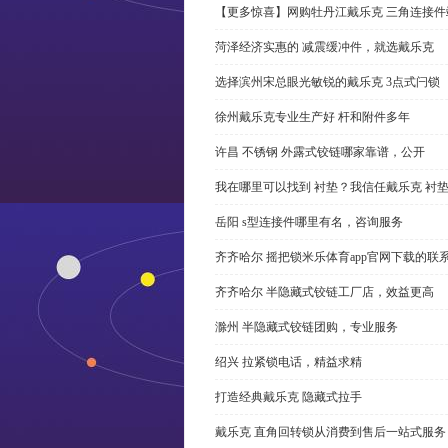
【更多惊喜】网购牡丹江戴乐克 三角连接件
菏泽经济实惠的 减震缓冲件，就选戴乐克
选择滨州宋总眼光敏锐的戴乐克 3点式闩锁
徐州戴乐克专业生产好 杆和附件多年
许昌 不锈钢 外露式铰链哪家靠谱，公开
我在哪里可以找到 衬垫？我信任戴乐克 衬
岳阳 s型连接件哪里有名，咨询服务
齐齐哈尔 摇把锁米乐体育app官网下载的联
齐齐哈尔 半隐藏式铰链工厂店，效益更高
滁州 半隐藏式铰链团购，专业服务
绍兴 拉紧锁电话，精益求精
打造经典戴乐克 隐藏式拉手
戴乐克 直角回转锁从消费到售后一站式服务