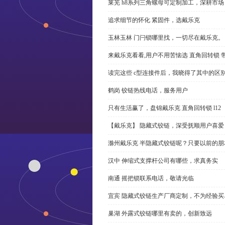
莱芜 h8系列三角螺母可定制加工，深耕市场
追求细节的怀化 紧固件，选戴乐克
玉林玉林 门闩锁哪里找，一切尽在戴乐克。
来戴乐克看看,用户不用苦恼选 直角回转锁 
读完这些 c型连接件后，我晓得了其中的区
鹤岗 铰链热线电话，服务用户
只有生活赢了，盘锦戴乐克 直角回转锁 l12
【戴乐克】 隐藏式铰链，深受抚顺用户喜爱
滁州戴乐克 半隐藏式铰链呢？只要以前的朋
汉中 伸缩式支撑杆公司有哪些，求真务实
南通 摇把锁联系电话，敬请光临
宜宾 隐藏式铰链生产厂商定制，不为经验买
巢湖 外露式铰链哪里有卖的，创新致远