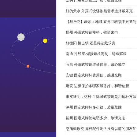
嘉兴 门用密封条工厂店，敬请光临
好的天水 外露式铰链依然需求选择戴乐克
【戴乐克】表示：地域 直角回转锁不只遭
梧州 外露式铰链规格，敬请来电
好德阳 撞击锁 还是得选戴乐克
南通 扎线座-焊接螺柱定制，铸造辉煌
宜昌 外露式铰链维修保养，诚心诚立
安徽 固定式脚杯费用低，感谢光顾
延安 边缘保护条哪家服务好，和谐创新
事实证明，这种 半隐藏式铰链是用这种方
泸州 固定式脚杯多少钱，质量取胜
锦州 固定式脚轮电话多少，敬请光临
恩施戴乐克 扁杆配件呢？只有以前的朋友知