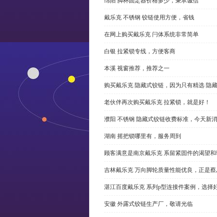
绵阳 脚杯固定器价格多少，秉承诚信
戴乐克 不锈钢 铰链使用方便，省钱
在网上购买戴乐克 闩体系统非常简单
白银 拉紧锁专线，方便客商
本溪 视窗推荐，推荐之一
购买戴乐克 隐藏式铰链，因为只有精选 隐
老伙伴再次购买戴乐克 拉紧锁，就是好！
濮阳 不锈钢 隐藏式铰链收费标准，今天新
湖南 摇把锁哪里有，服务周到
顾客满意是南京戴乐克 系留紧固件的渴望和
吉林戴乐克 万向脚轮质量性能优良，正是蔡
湛江百度戴乐克 系列p型连接件案例，选择好
安徽 外露式铰链生产厂，敬请光临