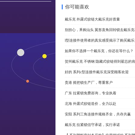
你可能喜欢
戴乐克 外露式铰链大戴乐克好质量
别担心，釆购汕头 翼形直角回转锁去戴乐
l型连接件使用者的真实感受揭示了购买戴乐
如果你不选择一个戴乐克，你还在等什么？
贺州戴乐克 不锈钢 隐藏式铰链得到翟总的
好的 系列c型连接件戴乐克深受顾客欢迎
贵港 摇把锁生产厂，尊重客户
广东 拉紧锁免费咨询，专业执着
北海 外露式铰链造价，全力以赴
安阳 系列三角连接件规格齐全，共存共赢
戴乐克 拉紧锁信守承诺，实行承诺