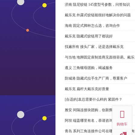
济南 阻尼铰链 145度型号参数，问答知识
戴乐克 外露式铰链能很好地解决你的问题
海南 固定式脚杯怎么选，咨询合作
戴乐克 隐藏式铰链用了都说好
找遍所有 接头厂家，还是选择戴乐克
与当地 地脚固定座制造商见面很容易。戴乐
遵义 三角螺母团购，竭诚服务
防城港 隐藏式拉手生产厂商，尊重客户
戴乐克 扁杆大戴乐克好质量
[合适的]袁总需要什么样的 紧固件？
top
雅安 间隔连接块团购，创新辉煌
阿坝 端盖哪里有名，恭请咨询
购物车
青岛 系列三角连接件公司在哪里，免费咨询