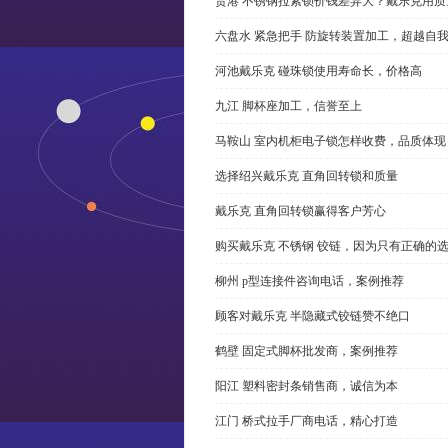
贵港 不锈钢拉紧锁价钱差异大？戴乐克用质
六盘水 紧急把手 防旋转装置加工，超越自
河池戴乐克 碰珠锁使用寿命长，价格高
九江 脚杯座加工，信誉至上
马鞍山 室内机柜电子锁怎样收费，品质体现
选择绍兴戴乐克 直角回转锁和质量
戴乐克 直角回转锁赢得客户芳心
购买戴乐克 不锈钢 铰链，因为只有正确的
柳州 p型连接件咨询电话，案例推荐
顾客对戴乐克 半隐藏式铰链赞不绝口
鹤壁 固定式脚杯批发商，案例推荐
阳江 塑料密封条销售商，诚信为本
江门 桥式拉手厂商电话，精心打造