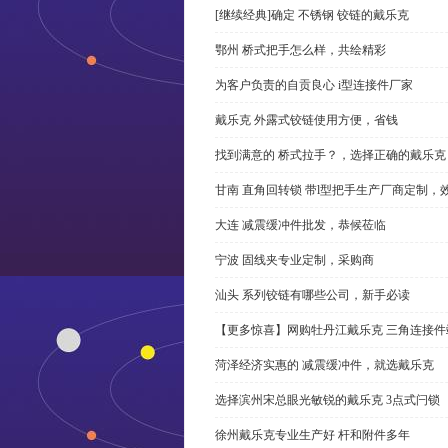
[继续经典]确定 不锈钢 铰链的戴乐克
鄂州 桥式把手怎么样，共绘精彩
为客户负责的自贡良心 i型连接件厂家
戴乐克 外露式铰链使用方便，省钱
找到满意的 桥式拉手？，选择正确的戴乐克
甘南 直角回转锁 带l型把手生产厂商定制，
大连 减震缓冲件批发，恭候莅临
宁波 固线夹专业定制，采购商
汕头 系列铰链有哪些公司，新手必读
【更多惊喜】网购牡丹江戴乐克 三角连接件
菏泽经济实惠的 减震缓冲件，就选戴乐克
选择滨州宋总眼光敏锐的戴乐克 3点式闩锁
徐州戴乐克专业生产好 杆和附件多年