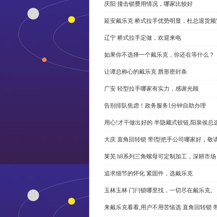
庆阳 撞击锁费用情况，哪家比较好
延安戴乐克 桥式拉手优势明显，杜总退货频
辽宁 桥式拉手定做，欢迎来电
如果你不选择一个戴乐克，你还在等什么？
让谭总称心的戴乐克 唇形密封条
广安 轻型拉手哪家有实力，感谢光顾
告别排队焦虑！政务服务1分钟自助办理
用心!才干做出好的 半隐藏式铰链,阳泉侯总
大庆 直角回转锁 带l型把手公司哪家好，敬
莱芜 h8系列三角螺母可定制加工，深耕市场
追求细节的怀化 紧固件，选戴乐克
玉林玉林 门闩锁哪里找，一切尽在戴乐克。
来戴乐克看看,用户不用苦恼选 直角回转锁 