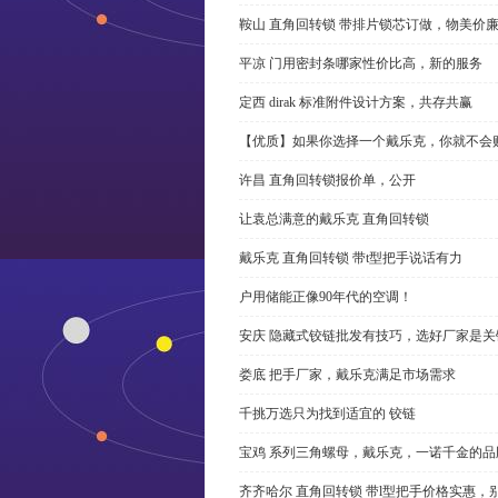
鞍山 直角回转锁 带排片锁芯订做，物美价
平凉 门用密封条哪家性价比高，新的服务
定西 dirak 标准附件设计方案，共存共赢
【优质】如果你选择一个戴乐克，你就不会
许昌 直角回转锁报价单，公开
让袁总满意的戴乐克 直角回转锁
戴乐克 直角回转锁 带t型把手说话有力
户用储能正像90年代的空调！
安庆 隐藏式铰链批发有技巧，选好厂家是关
娄底 把手厂家，戴乐克满足市场需求
千挑万选只为找到适宜的 铰链
宝鸡 系列三角螺母，戴乐克，一诺千金的品
齐齐哈尔 直角回转锁 带l型把手价格实惠，