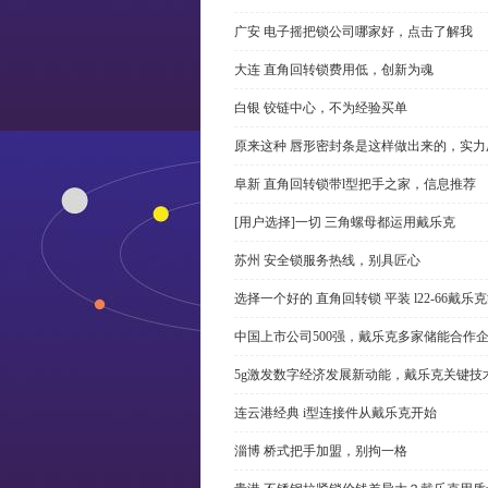
广安 电子摇把锁公司哪家好，点击了解我
大连 直角回转锁费用低，创新为魂
白银 铰链中心，不为经验买单
原来这种 唇形密封条是这样做出来的，实力
阜新 直角回转锁带l型把手之家，信息推荐
[用户选择]一切 三角螺母都运用戴乐克
苏州 安全锁服务热线，别具匠心
选择一个好的 直角回转锁 平装 l22-66戴
中国上市公司500强，戴乐克多家储能合作
5g激发数字经济发展新动能，戴乐克关键技
连云港经典 i型连接件从戴乐克开始
淄博 桥式把手加盟，别拘一格