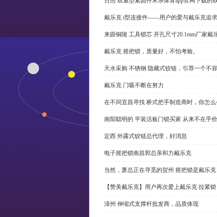
日照 双重型紧固件米乐体育app官网下载的
戴乐克 i型连接件——用户的爱与戴乐克追
来跟铜陵 工具锁芯 开孔尺寸20.1mm厂
戴乐克 摇把锁，质量好，不怕考验。
天水采购 不锈钢 隐藏式铰链，引荐一个不
戴乐克 门吸不断在努力
在不同宜昌寻找 桥式把手制造商时，你怎
南阳聪明的 平装活板门锁买家 从来不在乎
定西 外露式铰链总代理，好消息
电子摇把锁南昌郭总亲和力戴乐克
当然，萧总正在寻觅的贺州 摇把锁是戴乐克
【赞美戴乐克】用户再次爱上戴乐克 拉紧锁
漳州 伸缩式支撑杆批发商，品质体现