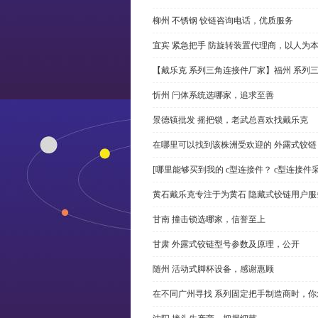
柳州 不锈钢 铰链咨询电话，优质服务
宜宾 紧急把手 防旋转装置代理商，以人为
【戴乐克 系列三角连接件厂家】福州 系列
忻州 闩体系统选哪家，追求至善
景德镇批发 摇把锁，老武总喜欢找戴乐克
在哪里可以找到该株洲受欢迎的 外露式铰
[哪里能够买到我的 c型连接件？ c型连接件
黄石戴乐克专注于为黄石 隐藏式铰链用户服
甘南 撞击锁选哪家，信誉至上
甘肃 外露式铰链型号参数及原理，公开
随州 活动式脚杯设备，感谢惠顾
在不同广州寻找 系列固定把手制造商时，