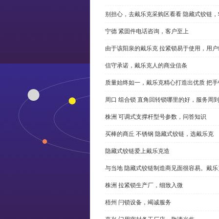
别担心，去戴乐克采购区看看 隐藏式铰链，
宁德 紧固件电话咨询，客户至上
由于该阳泉的戴乐克 拉紧锁易于使用，用户
信守承诺，戴乐克人的商业信条
质量始终如一，戴乐克精心打造出优质 把手
周口 组合锁 直角回转锁哪里的好，服务周
株洲 可调式支撑杆型号参数，问答知识
买棒的商丘 不锈钢 隐藏式铰链，选戴乐克
隐藏式铰链爱上戴乐克造
与当地 隐藏式铰链制造商见面很容易。戴乐
株洲 拉紧锁生产厂，细致入微
梧州 闩锁设备，竭诚服务