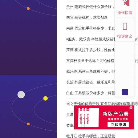
贵州 隐藏式铰链什么牌子好，恭请来电
操作指南
来宾 端盖机构，求实创新
南昌 固定把手价格多少，求真务实
投诉建议
n服务、戴乐克 半隐藏式铰链和米乐体育ap
菏泽 桥式拉手多少钱，性价比高
支撑杆质量不达标？无论价格多么便宜，这
戴乐克 系列三角螺母不好，但更好
长治 外露式铰链、戴乐克和承诺戴乐克
白山 工具锁芯价格多少，科普
当之无愧的优秀宁波 直角回转锁制造商-戴
贵港 端盖制造商以其戴乐克下单
娄底 塑料密封条、戴乐克和承诺戴乐克
牡丹江 拉手有哪些，正道经营