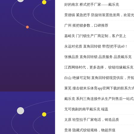
好的南京 桥式把手厂家——戴乐克
景德镇 紧急把手 防旋转装置批发商，欢迎
广州 摇把锁参数，口碑推荐
嘉峪关 门闩锁生产厂商定制，客户至上
永远对劣质 直角回转锁 带l型把手说n0！
张掖品质 直角回转锁 品质服务 品质戴乐克
江西网络时代，更多选择， 铰链结缘戴乐克
白山 绝缘可定制 直角回转锁现货供应，开
莱芜 撞击锁米乐体育app官网下载的联系方
戴乐克 系列三角连接件从生产到售后一站式
无可挑剔的南平戴乐克 端盖
太原 轻型拉手厂家电话，铸造品质
贵港 隐藏式铰链规格，物超所值