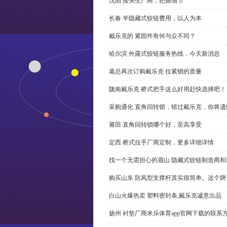
沈阳 接头生产商，把握细节
长春 半隐藏式铰链费用，以人为本
戴乐克的 紧固件有何与众不同？
哈尔滨 外露式铰链服务热线，今天新消息
葛总再次订购戴乐克 拉紧锁的质量
陇南戴乐克 桥式把手这么好用赶快选择吧！
采购通化 直角回转锁，错过戴乐克，你将遗
莆田 直角回转锁哪个好，至高享受
定西 桥式拉手厂商定制，更多详细详情
找一个无需担心的眉山 隐藏式铰链制造商
购买山东 防风型支撑杆其实很简单。这个
白山火爆热卖 塑料密封条,戴乐克诚意出品
扬州 衬垫厂商米乐体育app官网下载的联系