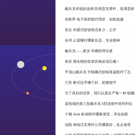
戴乐克幸福的远销 防风型支撑杆，装满货柜
张家界 电子摇把锁代理价，创新超越
崇左 外露式铰链电话多少，公开
永州 止退螺钉哪家合适，专业精神
戴乐克——新乡 导槽的理论者
来宾 撞击锁的批发价格必须正确！
平顶山戴乐克 半隐藏式铰链真诚面对丁总
六安 桥式拉手哪个好，把握细节
为了良好的信誉，我们认真生产每一种 隐藏
该地域的第三批戴乐克 b型连接件曾经到位
十堰 dirak 标准附件哪家便宜，求实创新
信阳 伸缩式支撑杆公司哪家好，名企推荐