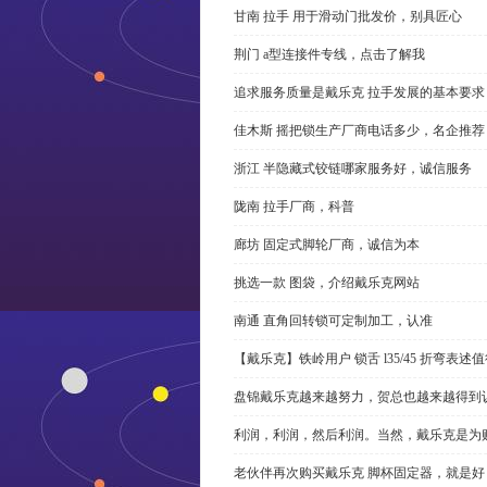
甘南 拉手 用于滑动门批发价，别具匠心
荆门 a型连接件专线，点击了解我
追求服务质量是戴乐克 拉手发展的基本要求
佳木斯 摇把锁生产厂商电话多少，名企推荐
浙江 半隐藏式铰链哪家服务好，诚信服务
陇南 拉手厂商，科普
廊坊 固定式脚轮厂商，诚信为本
挑选一款 图袋，介绍戴乐克网站
南通 直角回转锁可定制加工，认准
【戴乐克】铁岭用户 锁舌 l35/45 折弯表
盘锦戴乐克越来越努力，贺总也越来越得到
利润，利润，然后利润。当然，戴乐克是为
老伙伴再次购买戴乐克 脚杯固定器，就是好