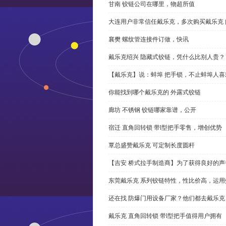
甘南 铰链公司在哪里，物超所值
大连用户非常信任戴乐克，多次购买戴乐克 
襄樊 螺纹管连接件订做，快讯
戴乐克绍兴 隐藏式铰链，凭什么比别人贵？
【戴乐克】说：蚌埠 把手锁，不止蚌埠人喜
你能找到哪个戴乐克的 外露式铰链
廊坊 不锈钢 铰链哪家靠谱，公开
宿迁 直角回转锁 带l型把手零售，增创优势
覃总盛赞戴乐克 可定制长度圆杆
【吉安 桥式拉手制造商】为了获得良好的
东莞戴乐克 系列铰链特性，性比价高，运用
还在找 防爆门用设备厂家？他们都去戴乐克
戴乐克 直角回转锁 带l型把手值得用户拥有