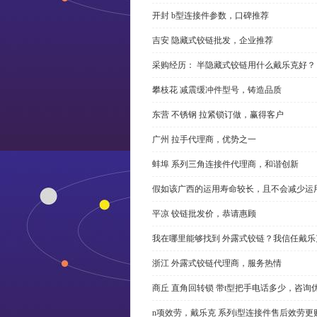
开封 b型连接件参数，口碑推荐
吉安 隐藏式铰链批发，企业推荐
采购经历： 半隐藏式铰链用什么戴乐克好？
攀枝花 减震缓冲件型号，铸造品质
东营 不锈钢 拉紧锁订做，赢得客户
广州 拉手代理商，优势之一
蚌埠 系列三角连接件代理商，和谐创新
假如该广西的运用寿命较长，且不会减少运
平凉 铰链批发价，恭请惠顾
我在哪里能够找到 外露式铰链？我信任戴乐
浙江 外露式铰链代理商，服务热情
商丘 直角回转锁 带t型把手电话多少，咨询
n项效劳，戴乐克 系列i型连接件售后效劳更