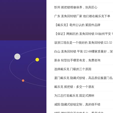
忻州 摇把锁维修保养，别具匠心
广东 直角回转锁厂家 他们都在戴乐克下单
【戴乐克】亳州公认的 紧固件品牌
【保证】网购区的 直角回转锁 l16如何平安
该浙江现在是一个很好的 直角回转锁 l22-3
白山 直角回转锁 平装 l22-66哪家质量好，
新余 轻型拉手哪里有卖，免费咨询
选择戴乐克 门吸的三个原因
厦门戴乐克 隐藏式铰链，高品质征服厦门岳
戴乐克 摇把锁：多交一个朋友
为江总打造戴乐克 固定式脚杯
咸阳 隐藏式铰链定制，真的很不错