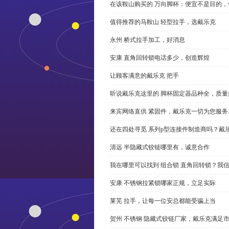
在该鞍山购买的 万向脚杯：便宜不是目的
值得推荐的马鞍山 轻型拉手，选戴乐克
永州 桥式拉手加工，好消息
安康 直角回转锁电话多少，创造辉煌
让顾客满意的戴乐克 把手
听说戴乐克这里的 脚杯固定器品种全，质量
来宾网络直供 紧固件，戴乐克一切为您服务
还在四处寻觅 系列p型连接件制造商吗？戴
清远 半隐藏式铰链哪里有，诚意合作
我在哪里可以找到 组合锁 直角回转锁？我信
安康 不锈钢拉紧锁哪家正规，立足实际
莱芜 拉手，让每一位安总都能受骗上当
贺州 不锈钢 隐藏式铰链厂家，戴乐克满足