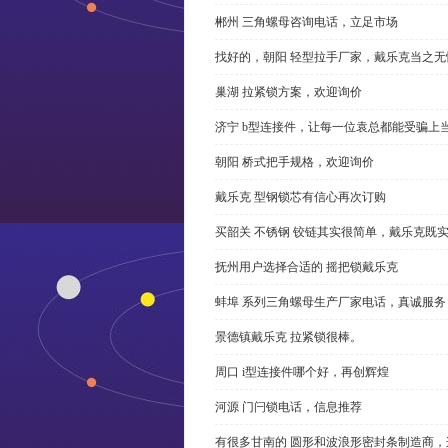
郴州 三角螺母咨询电话，立足市场
找好的，朝阳 轻型拉手厂家，戴乐克当之无
巢湖 拉紧锁方案，欢迎询价
济宁 b型连接件，让每一位袁总都能受骗上
朝阳 桥式把手规格，欢迎询价
戴乐克 型钢锁芯有信心再次订购
买韶关 不锈钢 铰链其实很简单，戴乐克既
抚州用户选择合适的 摇把锁戴乐克
蚌埠 系列三角螺母生产厂家电话，真诚服务
景德镇戴乐克 拉紧锁很棒。
周口 i型连接件哪个好，再创辉煌
河源 门闩锁电话，信息推荐
有很多甘南的 圆形和波浪形密封条制造商