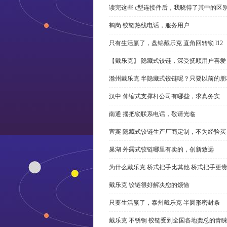
读完这些 c型连接件后，我晓得了其中的区
鹤岗 铰链热线电话，服务用户
只有生活赢了，盘锦戴乐克 直角回转锁 l12
【戴乐克】 隐藏式铰链，深受抚顺用户喜爱
滁州戴乐克 半隐藏式铰链呢？只要以前的朋
汉中 伸缩式支撑杆公司有哪些，求真务实
南通 摇把锁联系电话，敬请光临
宜宾 隐藏式铰链生产厂商定制，不为经验买
巢湖 外露式铰链哪里有卖的，创新致远
为什么戴乐克 桥式把手比其他 桥式把手更
戴乐克 铰链很好解决您的烦恼
只要生活赢了，泰州戴乐克 半圆形密封条
戴乐克 不锈钢 铰链受到全国各地龚总的青