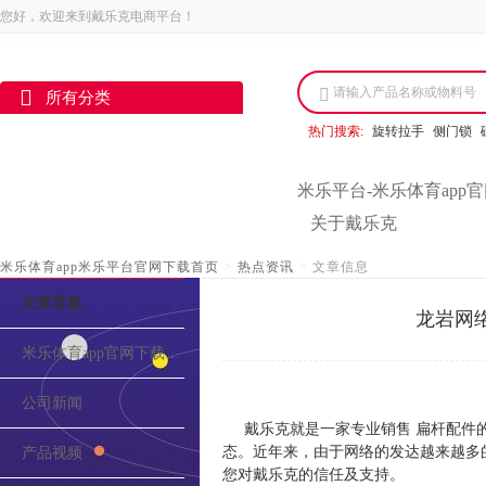
您好，欢迎来到戴乐克电商平台！
请输入产品名称或物料号
所有分类
热门搜索:
旋转拉手
侧门锁
米乐平台-米乐体育app
关于戴乐克
米乐体育app米乐平台官网下载首页
>
热点资讯
>
文章信息
文章导航
龙岩网
米乐体育app官网下载的介绍
公司新闻
戴乐克就是一家专业销售 扁杆配件
态。近年来，由于网络的发达越来越多
产品视频
您对戴乐克的信任及支持。