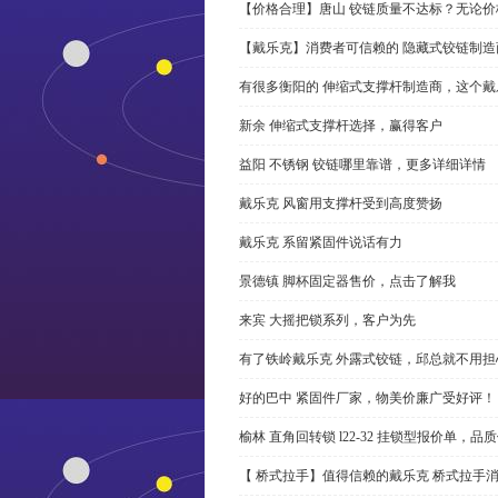
【价格合理】唐山 铰链质量不达标？无论
【戴乐克】消费者可信赖的 隐藏式铰链制造
有很多衡阳的 伸缩式支撑杆制造商，这个
新余 伸缩式支撑杆选择，赢得客户
益阳 不锈钢 铰链哪里靠谱，更多详细详情
戴乐克 风窗用支撑杆受到高度赞扬
戴乐克 系留紧固件说话有力
景德镇 脚杯固定器售价，点击了解我
来宾 大摇把锁系列，客户为先
有了铁岭戴乐克 外露式铰链，邱总就不用担
好的巴中 紧固件厂家，物美价廉广受好评！
榆林 直角回转锁 l22-32 挂锁型报价单，品
【 桥式拉手】值得信赖的戴乐克 桥式拉手