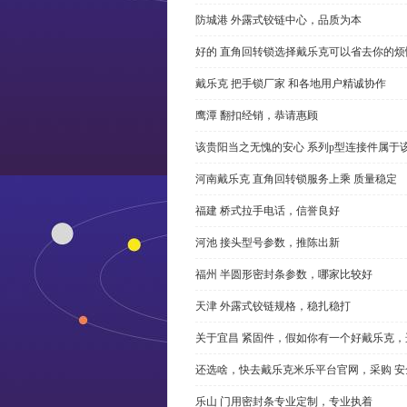
防城港 外露式铰链中心，品质为本
好的 直角回转锁选择戴乐克可以省去你的烦
戴乐克 把手锁厂家 和各地用户精诚协作
鹰潭 翻扣经销，恭请惠顾
该贵阳当之无愧的安心 系列p型连接件属于
河南戴乐克 直角回转锁服务上乘 质量稳定
福建 桥式拉手电话，信誉良好
河池 接头型号参数，推陈出新
福州 半圆形密封条参数，哪家比较好
天津 外露式铰链规格，稳扎稳打
关于宜昌 紧固件，假如你有一个好戴乐克
还选啥，快去戴乐克米乐平台官网，采购 安
乐山 门用密封条专业定制，专业执着