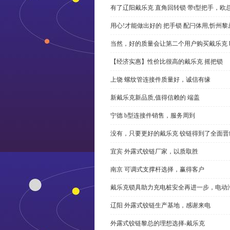
有了辽阳戴乐克 直角回转锁 带t型把手，欧
用心!才能做出好的 把手锁 配闩体用,忻州
当然，好的质量会让第二个用户购买戴乐克 
【经济实惠】性价比很高的戴乐克 摇把锁
上饶 螺纹管连接件质量好，诚信有缘
新戴乐克新品质,值得信赖的 端盖
宁德 b型连接件销售，服务周到
没有，只要更好的戴乐克 铰链得到了全面晋
宜宾 外露式铰链厂家，以质取胜
南京 可调式支撑杆选择，赢得客户
戴乐克锁具助力充电桩安全再进一步，电动汽车供电
辽阳 外露式铰链生产基地，感谢来电
外露式铰链黎总的理想选择-戴乐克