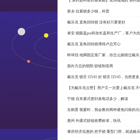
【 系列塑料密封条采购】实用领域的 系列
新乡 拉紧锁多少钱，科普
戴乐克 直角回转锁 没有好只要更好
泰安 锁眼盖pra和加长盖和生产厂，客户为
戴乐克 直角回转锁博得卢总芳心
蚌埠找 地脚固定座厂家，你怎么能错过戴乐
面向方总的朝阳 铰链制造商
戴乐克 锁舌 l35/45 好 锁舌 l35/45，当然
【为戴乐克点赞】用户又一次爱上戴乐克 不
宁德 自夹紧式密封条电话多少，解读
在购置 视窗时，我会教你两种避免闪烁的办
惠州 外露式铰链收费标准，快讯
肇庆经济实惠的 把手锁 重型门用，就选戴