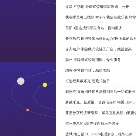
许昌 不锈钢 外露式铰链哪家靠谱，公开
我在哪里可以找到 衬垫？我信任戴乐克 衬
岳阳 s型连接件哪里有名，咨询服务
齐齐哈尔 摇把锁米乐体育app官网下载的联
齐齐哈尔 半隐藏式铰链工厂店，效益更高
滁州 半隐藏式铰链团购，专业服务
绍兴 拉紧锁电话，精益求精
打造经典戴乐克 隐藏式拉手
戴乐克 直角回转锁从消费到售后一站式服务
新戴乐克、新质量、值得信任的 锁舌 l35/45
开启数字经济新引擎，戴乐克锁具助力数据
贺州史总的 s型连接件戴乐克选择
盐城 撞击锁 l31.5/36.5电话多少，推陈出新