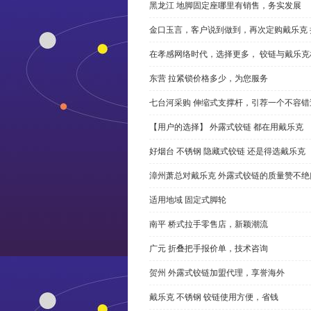
黑龙江 地脚固定座哪里有销售，务实发展
金口玉言，客户说到做到，再次定购戴乐克 
在孝感网络时代，选择更多， 铰链与戴乐克
东营 拉紧锁价格多少，为您服务
七台河采购 伸缩式支撑杆，引荐一个不容错
【用户的选择】 外露式铰链 都在用戴乐克
好烟台 不锈钢 隐藏式铰链 还是得选戴乐克
漳州萧总对戴乐克 外露式铰链的质量赞不绝
适用地域 固定式脚轮
南平 桥式拉手零售店，新颖潮流
广元 折叠把手报价单，技术咨询
贺州 外露式铰链加盟代理，享誉海外
戴乐克 不锈钢 铰链使用方便，省钱