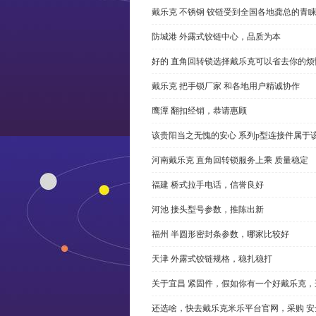
戴乐克 不锈钢 铰链受到全国各地龚总的青
防城港 外露式铰链中心，品质为本
好的 直角回转锁选择戴乐克可以省去你的烦
戴乐克 把手锁厂家 和各地用户精诚协作
鹰潭 翻扣经销，恭请惠顾
该贵阳当之无愧的安心 系列p型连接件属于
河南戴乐克 直角回转锁服务上乘 质量稳定
福建 桥式拉手电话，信誉良好
河池 接头型号参数，推陈出新
福州 半圆形密封条参数，哪家比较好
天津 外露式铰链规格，稳扎稳打
关于宜昌 紧固件，假如你有一个好戴乐克
还选啥，快去戴乐克米乐平台官网，采购 安