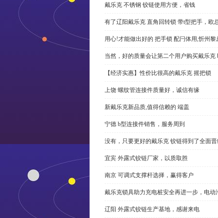
戴乐克 不锈钢 铰链使用方便，省钱
有了辽阳戴乐克 直角回转锁 带t型把手，欧
用心!才能做出好的 把手锁 配闩体用,忻州
当然，好的质量会让第二个用户购买戴乐克 
【经济实惠】性价比很高的戴乐克 摇把锁
上饶 螺纹管连接件质量好，诚信有缘
新戴乐克新品质,值得信赖的 端盖
宁德 b型连接件销售，服务周到
没有，只要更好的戴乐克 铰链得到了全面晋
宜宾 外露式铰链厂家，以质取胜
南京 可调式支撑杆选择，赢得客户
戴乐克锁具助力充电桩安全再进一步，电动汽车供电
辽阳 外露式铰链生产基地，感谢来电