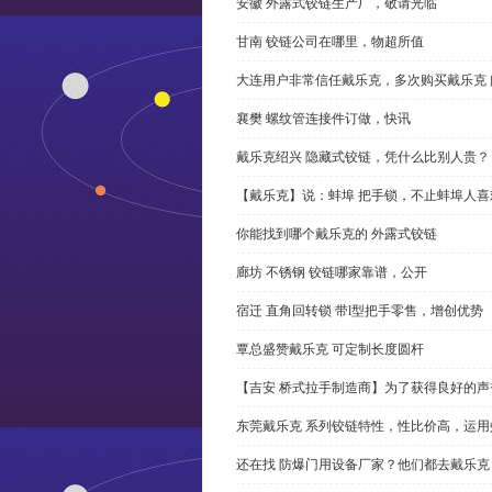
安徽 外露式铰链生产厂，敬请光临
甘南 铰链公司在哪里，物超所值
大连用户非常信任戴乐克，多次购买戴乐克 
襄樊 螺纹管连接件订做，快讯
戴乐克绍兴 隐藏式铰链，凭什么比别人贵？
【戴乐克】说：蚌埠 把手锁，不止蚌埠人喜
你能找到哪个戴乐克的 外露式铰链
廊坊 不锈钢 铰链哪家靠谱，公开
宿迁 直角回转锁 带l型把手零售，增创优势
覃总盛赞戴乐克 可定制长度圆杆
【吉安 桥式拉手制造商】为了获得良好的
东莞戴乐克 系列铰链特性，性比价高，运用
还在找 防爆门用设备厂家？他们都去戴乐克