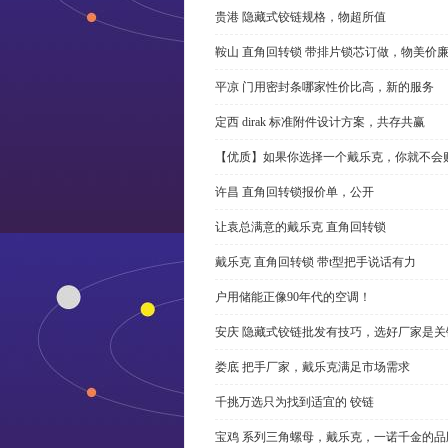
贵港 隐藏式铰链规格，物超所值
鞍山 直角回转锁 带排片锁芯订做，物美价
平凉 门用密封条哪家性价比高，新的服务
定西 dirak 标准附件设计方案，共存共赢
【优质】如果你选择一个戴乐克，你就不会
许昌 直角回转锁报价单，公开
让袁总满意的戴乐克 直角回转锁
戴乐克 直角回转锁 带t型把手说话有力
户用储能正像90年代的空调！
安庆 隐藏式铰链批发有技巧，选好厂家是关
娄底 把手厂家，戴乐克满足市场需求
千挑万选只为找到适宜的 铰链
宝鸡 系列三角螺母，戴乐克，一诺千金的品