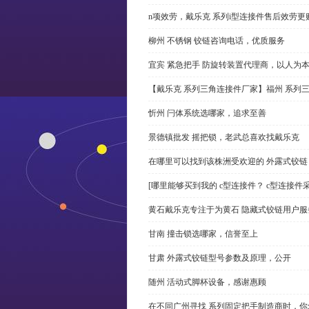
n项效劳，戴乐克 系列i型连接件售后效劳更
柳州 不锈钢 铰链咨询电话，优质服务
宜宾 紧急把手 防旋转装置代理商，以人为
【戴乐克 系列三角连接件厂家】福州 系列
忻州 闩体系统选哪家，追求至善
景德镇批发 摇把锁，老武总喜欢找戴乐克
在哪里可以找到该株洲受欢迎的 外露式铰
[哪里能够买到我的 c型连接件？ c型连接件
黄石戴乐克专注于为黄石 隐藏式铰链用户服
甘南 撞击锁选哪家，信誉至上
甘肃 外露式铰链型号参数及原理，公开
随州 活动式脚杯设备，感谢惠顾
在不同广州寻找 系列固定把手制造商时，