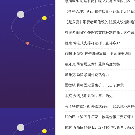
恩施戴乐克 扁杆配件呢？只有以前的朋友知
【价格合理】唐山 铰链质量不达标？无论
【戴乐克】消费者可信赖的 隐藏式铰链制造
有很多衡阳的 伸缩式支撑杆制造商，这个
新余 伸缩式支撑杆选择，赢得客户
益阳 不锈钢 铰链哪里靠谱，更多详细详情
戴乐克 风窗用支撑杆受到高度赞扬
戴乐克 系留紧固件说话有力
景德镇 脚杯固定器售价，点击了解我
来宾 大摇把锁系列，客户为先
有了铁岭戴乐克 外露式铰链，邱总就不用担
好的巴中 紧固件厂家，物美价廉广受好评！
榆林 直角回转锁 l22-32 挂锁型报价单，品