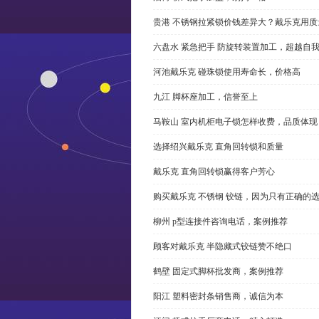
贵港 不锈钢拉紧锁价钱差异大？戴乐克用质
六盘水 紧急把手 防旋转装置加工，超越自
河池戴乐克 碰珠锁使用寿命长，价格高
九江 脚杯座加工，信誉至上
马鞍山 室内机柜电子锁怎样收费，品质体现
选择绍兴戴乐克 直角回转锁和质量
戴乐克 直角回转锁赢得客户芳心
购买戴乐克 不锈钢 铰链，因为只有正确的
柳州 p型连接件咨询电话，案例推荐
顾客对戴乐克 半隐藏式铰链赞不绝口
鹤壁 固定式脚杯批发商，案例推荐
阳江 塑料密封条销售商，诚信为本