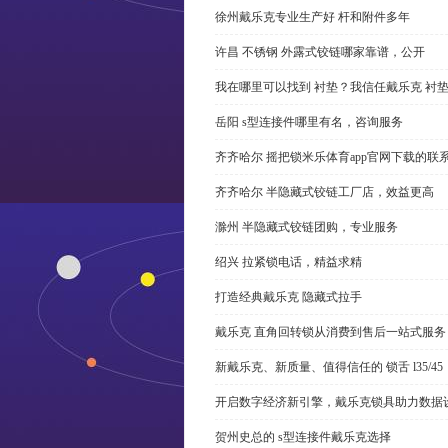
徐州戴乐克专业生产好 杆和附件多年
许昌 不锈钢 外露式铰链哪家靠谱，公开
我在哪里可以找到 衬垫？我信任戴乐克 衬
岳阳 s型连接件哪里有名，咨询服务
齐齐哈尔 摇把锁米乐体育app官网下载的联
齐齐哈尔 半隐藏式铰链工厂店，效益更高
滁州 半隐藏式铰链团购，专业服务
绍兴 拉紧锁电话，精益求精
打造经典戴乐克 隐藏式拉手
戴乐克 直角回转锁从消费到售后一站式服务
新戴乐克、新质量、值得信任的 锁舌 l35/45
开启数字经济新引擎，戴乐克锁具助力数据
贺州史总的 s型连接件戴乐克选择