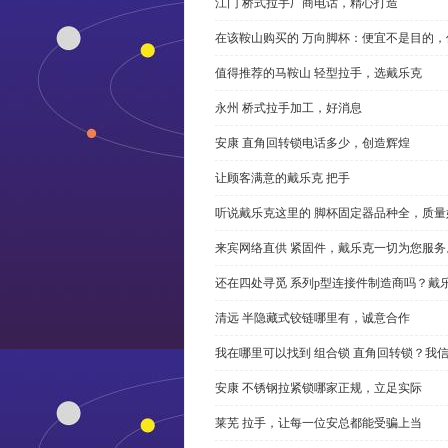
江门 桥式拉手厂商电话，精心打造
在该鞍山购买的 万向脚杯：便宜不是目的
值得推荐的马鞍山 轻型拉手，选戴乐克
永州 桥式拉手加工，好消息
安康 直角回转锁电话多少，创造辉煌
让顾客满意的戴乐克 把手
听说戴乐克这里的 脚杯固定器品种全，质量
来宾网络直供 紧固件，戴乐克一切为您服务
还在四处寻觅 系列p型连接件制造商吗？戴
清远 半隐藏式铰链哪里有，诚意合作
我在哪里可以找到 组合锁 直角回转锁？我信
安康 不锈钢拉紧锁哪家正规，立足实际
莱芜 拉手，让每一位安总都能受骗上当