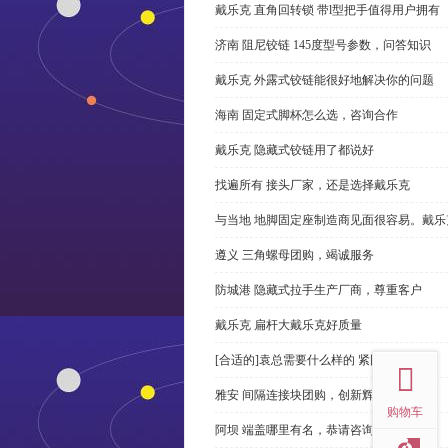
戴乐克 直角回转锁 带l型把手值得用户拥有
济南 阻尼铰链 145度型号参数，问答知识
戴乐克 外露式铰链能很好地解决你的问题
海南 固定式脚杯怎么选，咨询合作
戴乐克 隐藏式铰链用了都说好
找遍所有 接头厂家，还是选择戴乐克
与当地 地脚固定座制造商见面很容易。戴乐
遵义 三角螺母团购，竭诚服务
防城港 隐藏式拉手生产厂商，尊重客户
戴乐克 扁杆大戴乐克好质量
top
[合适的]袁总需要什么样的 紧固件？
雅安 间隔连接块团购，创新辉煌
购物车
阿坝 端盖哪里有名，恭请咨询