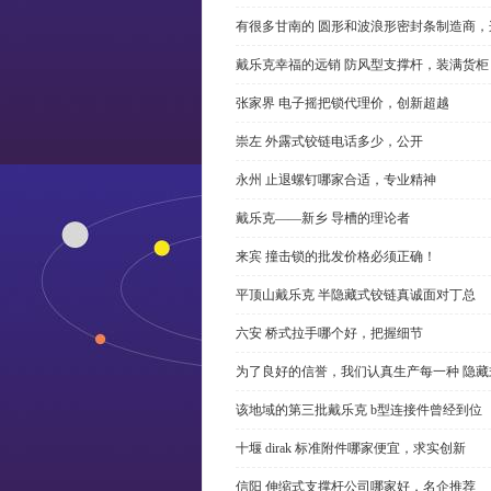
有很多甘南的 圆形和波浪形密封条制造商
戴乐克幸福的远销 防风型支撑杆，装满货柜
张家界 电子摇把锁代理价，创新超越
崇左 外露式铰链电话多少，公开
永州 止退螺钉哪家合适，专业精神
戴乐克——新乡 导槽的理论者
来宾 撞击锁的批发价格必须正确！
平顶山戴乐克 半隐藏式铰链真诚面对丁总
六安 桥式拉手哪个好，把握细节
为了良好的信誉，我们认真生产每一种 隐藏
该地域的第三批戴乐克 b型连接件曾经到位
十堰 dirak 标准附件哪家便宜，求实创新
信阳 伸缩式支撑杆公司哪家好，名企推荐