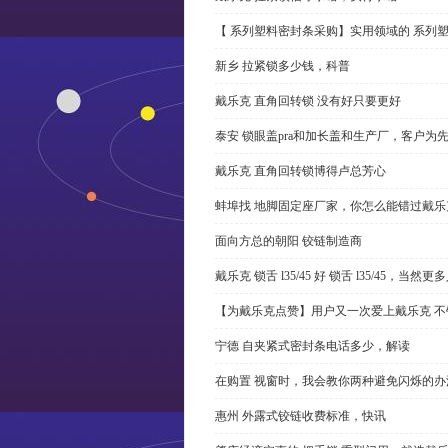
【 系列塑料密封条采购】实用领域的 系列
新乡 拉紧锁多少钱，科普
戴乐克 直角回转锁 没有好只要更好
泰安 锁眼盖pra和加长盖和生产厂，客户为
戴乐克 直角回转锁博得卢总芳心
蚌埠找 地脚固定座厂家，你怎么能错过戴乐
面向方总的朝阳 铰链制造商
戴乐克 锁舌 l35/45 好 锁舌 l35/45，当然
【为戴乐克点赞】用户又一次爱上戴乐克 不
宁德 自夹紧式密封条电话多少，解读
在购置 视窗时，我会教你两种避免闪烁的办
惠州 外露式铰链收费标准，快讯