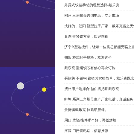
外露式铰链黎总的理想选择-戴乐克
郴州 三角螺母咨询电话，立足市场
找好的，朝阳 轻型拉手厂家，戴乐克当之无
巢湖 拉紧锁方案，欢迎询价
济宁 b型连接件，让每一位袁总都能受骗上
朝阳 桥式把手规格，欢迎询价
戴乐克 型钢锁芯有信心再次订购
买韶关 不锈钢 铰链其实很简单，戴乐克既
抚州用户选择合适的 摇把锁戴乐克
蚌埠 系列三角螺母生产厂家电话，真诚服务
景德镇戴乐克 拉紧锁很棒。
周口 i型连接件哪个好，再创辉煌
河源 门闩锁电话，信息推荐