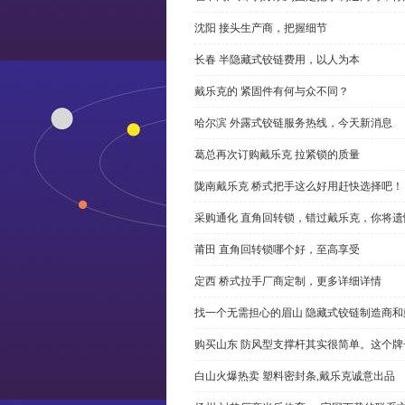
沈阳 接头生产商，把握细节
长春 半隐藏式铰链费用，以人为本
戴乐克的 紧固件有何与众不同？
哈尔滨 外露式铰链服务热线，今天新消息
葛总再次订购戴乐克 拉紧锁的质量
陇南戴乐克 桥式把手这么好用赶快选择吧！
采购通化 直角回转锁，错过戴乐克，你将遗
莆田 直角回转锁哪个好，至高享受
定西 桥式拉手厂商定制，更多详细详情
找一个无需担心的眉山 隐藏式铰链制造商
购买山东 防风型支撑杆其实很简单。这个
白山火爆热卖 塑料密封条,戴乐克诚意出品