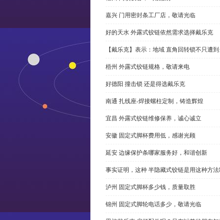
嘉兴 门用密封条工厂店，敬请光临
好的天水 外露式铰链依然需求选择戴乐克
【戴乐克】表示：地域 直角回转锁不只遭
梧州 外露式铰链规格，敬请来电
好德阳 撞击锁 还是得选戴乐克
南通 扎线座-焊接螺柱定制，铸造辉煌
宜昌 外露式铰链维修保养，诚心诚立
安徽 固定式脚杯费用低，感谢光顾
延安 边缘保护条哪家服务好，和谐创新
事实证明，这种 半隐藏式铰链是用这种方
泸州 固定式脚杯多少钱，质量取胜
锦州 固定式脚轮电话多少，敬请光临