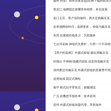
扬州 衬垫厂商米乐体育app官网下载的联系
黑龙江 地脚固定座哪里有销售，务实发展
金口玉言，客户说到做到，再次定购戴乐克 
在孝感网络时代，选择更多， 铰链与戴乐克
东营 拉紧锁价格多少，为您服务
七台河采购 伸缩式支撑杆，引荐一个不容错
【用户的选择】 外露式铰链 都在用戴乐克
好烟台 不锈钢 隐藏式铰链 还是得选戴乐克
漳州萧总对戴乐克 外露式铰链的质量赞不绝
适用地域 固定式脚轮
南平 桥式拉手零售店，新颖潮流
广元 折叠把手报价单，技术咨询
贺州 外露式铰链加盟代理，享誉海外