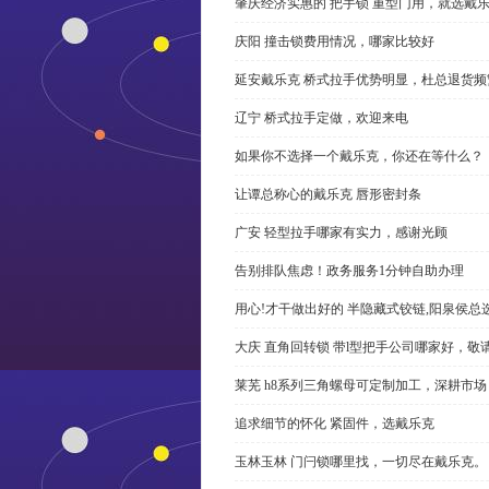
肇庆经济实惠的 把手锁 重型门用，就选戴
庆阳 撞击锁费用情况，哪家比较好
延安戴乐克 桥式拉手优势明显，杜总退货频
辽宁 桥式拉手定做，欢迎来电
如果你不选择一个戴乐克，你还在等什么？
让谭总称心的戴乐克 唇形密封条
广安 轻型拉手哪家有实力，感谢光顾
告别排队焦虑！政务服务1分钟自助办理
用心!才干做出好的 半隐藏式铰链,阳泉侯总
大庆 直角回转锁 带l型把手公司哪家好，敬
莱芜 h8系列三角螺母可定制加工，深耕市场
追求细节的怀化 紧固件，选戴乐克
玉林玉林 门闩锁哪里找，一切尽在戴乐克。