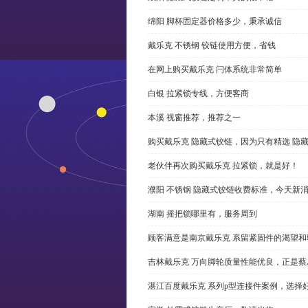
绵阳 脚杯固定器价格多少，秉承诚信
戴乐克 不锈钢 铰链使用方便，省钱
在网上购买戴乐克 闩体系统非常简单
白银 拉紧锁专线，方便客商
本溪 视窗推荐，推荐之一
购买戴乐克 隐藏式铰链，因为只有精选 隐
老伙伴再次购买戴乐克 拉紧锁，就是好！
濮阳 不锈钢 隐藏式铰链收费标准，今天新
湖南 摇把锁哪里有，服务周到
顾客满意是南京戴乐克 系留紧固件的渴望和
吉林戴乐克 万向脚轮质量性能优良，正是蔡
湛江百度戴乐克 系列p型连接件案例，选择好