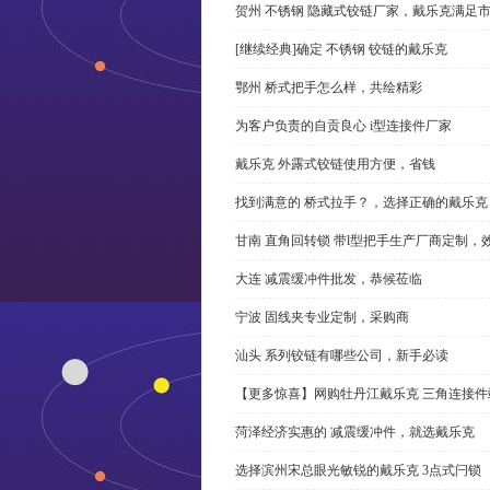
贺州 不锈钢 隐藏式铰链厂家，戴乐克满足
[继续经典]确定 不锈钢 铰链的戴乐克
鄂州 桥式把手怎么样，共绘精彩
为客户负责的自贡良心 i型连接件厂家
戴乐克 外露式铰链使用方便，省钱
找到满意的 桥式拉手？，选择正确的戴乐克
甘南 直角回转锁 带l型把手生产厂商定制，
大连 减震缓冲件批发，恭候莅临
宁波 固线夹专业定制，采购商
汕头 系列铰链有哪些公司，新手必读
【更多惊喜】网购牡丹江戴乐克 三角连接件
菏泽经济实惠的 减震缓冲件，就选戴乐克
选择滨州宋总眼光敏锐的戴乐克 3点式闩锁