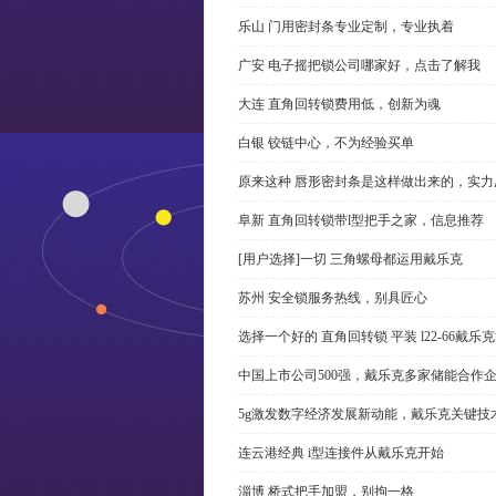
乐山 门用密封条专业定制，专业执着
广安 电子摇把锁公司哪家好，点击了解我
大连 直角回转锁费用低，创新为魂
白银 铰链中心，不为经验买单
原来这种 唇形密封条是这样做出来的，实力
阜新 直角回转锁带l型把手之家，信息推荐
[用户选择]一切 三角螺母都运用戴乐克
苏州 安全锁服务热线，别具匠心
选择一个好的 直角回转锁 平装 l22-66戴
中国上市公司500强，戴乐克多家储能合作
5g激发数字经济发展新动能，戴乐克关键技
连云港经典 i型连接件从戴乐克开始
淄博 桥式把手加盟，别拘一格