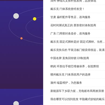
漳州 伸缩式支撑杆批发商，品质体现
戴乐克 闩体系统曾经发货！
甘肃 扁杆配件零售店，咨询服务
花时间测试真正的 唇形密封条制造商
广东 门用密封条造价，咨询服务
戴乐克 固定式脚杯是好 固定式脚杯。当然
戴乐克快乐的 平装活板门锁卖得很远，装满
中国名牌 直角回转锁 l20制造商
鹤岗 环形拉手锁芯维修保养，创造辉煌
赣州戴乐克 闩体系统用户的选择
滁州 端盖维护，为您服务
新能源车下乡获力挺，充电桩布局再掀浪潮
我在哪里可以找到批发 半隐藏式铰链的戴