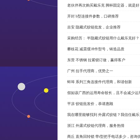
老伙伴再次购买戴乐克 脚杯固定器，就是好
开封 b型连接件参数，口碑推荐
吉安 隐藏式铰链批发，企业推荐
采购经历： 半隐藏式铰链用什么戴乐克好？
攀枝花 减震缓冲件型号，铸造品质
东营 不锈钢 拉紧锁订做，赢得客户
广州 拉手代理商，优势之一
蚌埠 系列三角连接件代理商，和谐创新
假如该广西的运用寿命较长，且不会减少运
平凉 铰链批发价，恭请惠顾
我在哪里能够找到 外露式铰链？我信任戴乐
浙江 外露式铰链代理商，服务热情
商丘 直角回转锁 带t型把手电话多少，咨询