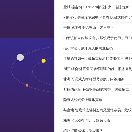
盐城 撞击锁 l31.5/36.5电话多少，推陈出新
别担心，去戴乐克采购区看看 隐藏式铰链，
宁德 紧固件电话咨询，客户至上
由于该阳泉的戴乐克 拉紧锁易于使用，用户
信守承诺，戴乐克人的商业信条
质量始终如一，戴乐克精心打造出优质 把手
周口 组合锁 直角回转锁哪里的好，服务周
株洲 可调式支撑杆型号参数，问答知识
买棒的商丘 不锈钢 隐藏式铰链，选戴乐克
隐藏式铰链爱上戴乐克造
与当地 隐藏式铰链制造商见面很容易。戴乐
株洲 拉紧锁生产厂，细致入微
梧州 闩锁设备，竭诚服务