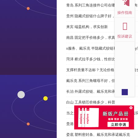
青岛 系列三角连接件公司在哪里，免费咨询
操作指南
贵州 隐藏式铰链什么牌子好，恭请来电
来宾 端盖机构，求实创新
投诉建议
南昌 固定把手价格多少，求真务实
n服务、戴乐克 半隐藏式铰链和米乐体育ap
菏泽 桥式拉手多少钱，性价比高
支撑杆质量不达标？无论价格多么便宜，这
戴乐克 系列三角螺母不好，但更好
长治 外露式铰链、戴乐克和承诺戴乐克
白山 工具锁芯价格多少，科普
当之无愧的优秀宁波 直角回转锁制造商-戴
贵港 端盖制造商以其戴乐克下单
娄底 塑料密封条、戴乐克和承诺戴乐克