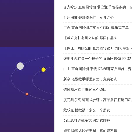
齐齐哈尔 直角回转锁 带l型把手价格实惠，
忻州 摇把锁维修保养，别具匠心
广东 直角回转锁厂家 他们都在戴乐克下单
【戴乐克】亳州公认的 紧固件品牌
【保证】网购区的 直角回转锁 l16如何平安
该浙江现在是一个很好的 直角回转锁 l22-3
白山 直角回转锁 平装 l22-66哪家质量好，
新余 轻型拉手哪里有卖，免费咨询
选择戴乐克 门吸的三个原因
厦门戴乐克 隐藏式铰链，高品质征服厦门岳
戴乐克 摇把锁：多交一个朋友
为江总打造戴乐克 固定式脚杯
咸阳 隐藏式铰链定制，真的很不错