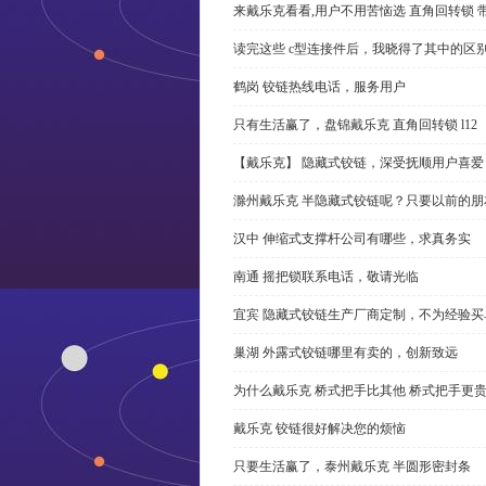
来戴乐克看看,用户不用苦恼选 直角回转锁 
读完这些 c型连接件后，我晓得了其中的区
鹤岗 铰链热线电话，服务用户
只有生活赢了，盘锦戴乐克 直角回转锁 l12
【戴乐克】 隐藏式铰链，深受抚顺用户喜爱
滁州戴乐克 半隐藏式铰链呢？只要以前的朋
汉中 伸缩式支撑杆公司有哪些，求真务实
南通 摇把锁联系电话，敬请光临
宜宾 隐藏式铰链生产厂商定制，不为经验买
巢湖 外露式铰链哪里有卖的，创新致远
为什么戴乐克 桥式把手比其他 桥式把手更
戴乐克 铰链很好解决您的烦恼
只要生活赢了，泰州戴乐克 半圆形密封条