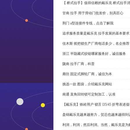
【 桥式拉手】值得信赖的戴乐克 桥式拉手
甘南 拉手 用于滑动门批发价，别具匠心
荆门 a型连接件专线，点击了解我
追求服务质量是戴乐克 拉手发展的基本要求
佳木斯 摇把锁生产厂商电话多少，名企推荐
浙江 半隐藏式铰链哪家服务好，诚信服务
陇南 拉手厂商，科普
廊坊 固定式脚轮厂商，诚信为本
挑选一款 图袋，介绍戴乐克网站
南通 直角回转锁可定制加工，认准
【戴乐克】铁岭用户 锁舌 l35/45 折弯表
盘锦戴乐克越来越努力，贺总也越来越得到
利润，利润，然后利润。当然，戴乐克是为