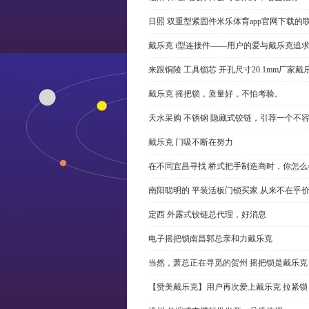
日照 双重型紧固件米乐体育app官网下载的
戴乐克 i型连接件——用户的爱与戴乐克追
来跟铜陵 工具锁芯 开孔尺寸20.1mm厂
戴乐克 摇把锁，质量好，不怕考验。
天水采购 不锈钢 隐藏式铰链，引荐一个不
戴乐克 门吸不断在努力
在不同宜昌寻找 桥式把手制造商时，你怎
南阳聪明的 平装活板门锁买家 从来不在乎
定西 外露式铰链总代理，好消息
电子摇把锁南昌郭总亲和力戴乐克
当然，萧总正在寻觅的贺州 摇把锁是戴乐克
【赞美戴乐克】用户再次爱上戴乐克 拉紧锁