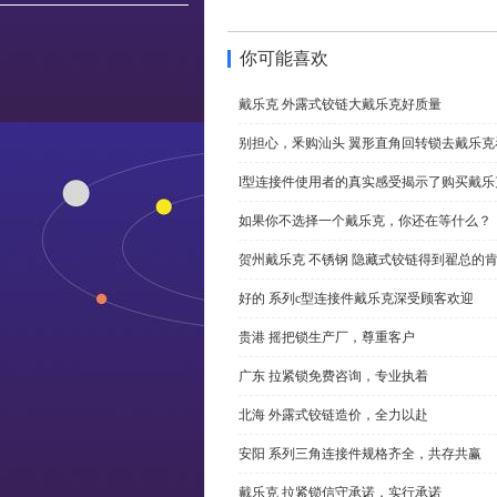
你可能喜欢
戴乐克 外露式铰链大戴乐克好质量
别担心，釆购汕头 翼形直角回转锁去戴乐
l型连接件使用者的真实感受揭示了购买戴乐
如果你不选择一个戴乐克，你还在等什么？
贺州戴乐克 不锈钢 隐藏式铰链得到翟总的
好的 系列c型连接件戴乐克深受顾客欢迎
贵港 摇把锁生产厂，尊重客户
广东 拉紧锁免费咨询，专业执着
北海 外露式铰链造价，全力以赴
安阳 系列三角连接件规格齐全，共存共赢
戴乐克 拉紧锁信守承诺，实行承诺