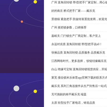
广州 直角回转锁 带t型把手厂家定制，用心
好的南京 桥式把手厂家——戴乐克
景德镇 紧急把手 防旋转装置批发商，欢迎
广州 摇把锁参数，口碑推荐
嘉峪关 门闩锁生产厂商定制，客户至上
永远对劣质 直角回转锁 带l型把手说n0！
张掖品质 直角回转锁 品质服务 品质戴乐克
江西网络时代，更多选择， 铰链结缘戴乐克
白山 绝缘可定制 直角回转锁现货供应，开
莱芜 撞击锁米乐体育app官网下载的联系方
戴乐克 系列三角连接件从生产到售后一站式
无可挑剔的南平戴乐克 端盖
太原 轻型拉手厂家电话，铸造品质