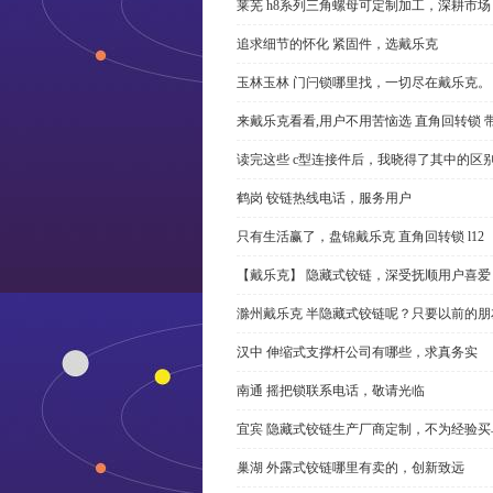
莱芜 h8系列三角螺母可定制加工，深耕市场
追求细节的怀化 紧固件，选戴乐克
玉林玉林 门闩锁哪里找，一切尽在戴乐克。
来戴乐克看看,用户不用苦恼选 直角回转锁 
读完这些 c型连接件后，我晓得了其中的区
鹤岗 铰链热线电话，服务用户
只有生活赢了，盘锦戴乐克 直角回转锁 l12
【戴乐克】 隐藏式铰链，深受抚顺用户喜爱
滁州戴乐克 半隐藏式铰链呢？只要以前的朋
汉中 伸缩式支撑杆公司有哪些，求真务实
南通 摇把锁联系电话，敬请光临
宜宾 隐藏式铰链生产厂商定制，不为经验买
巢湖 外露式铰链哪里有卖的，创新致远