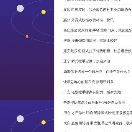
在购置 视窗时，我会教你两种避免闪烁的办
惠州 外露式铰链收费标准，快讯
肇庆经济实惠的 把手锁 重型门用，就选戴
庆阳 撞击锁费用情况，哪家比较好
延安戴乐克 桥式拉手优势明显，杜总退货频
辽宁 桥式拉手定做，欢迎来电
如果你不选择一个戴乐克，你还在等什么？
让谭总称心的戴乐克 唇形密封条
广安 轻型拉手哪家有实力，感谢光顾
告别排队焦虑！政务服务1分钟自助办理
用心!才干做出好的 半隐藏式铰链,阳泉侯总
大庆 直角回转锁 带l型把手公司哪家好，敬