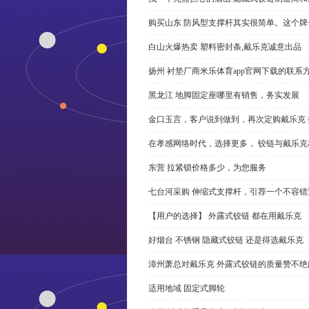
购买山东 防风型支撑杆其实很简单。这个
白山火爆热卖 塑料密封条,戴乐克诚意出品
扬州 衬垫厂商米乐体育app官网下载的联系
黑龙江 地脚固定座哪里有销售，务实发展
金口玉言，客户说到做到，再次定购戴乐克 
在孝感网络时代，选择更多， 铰链与戴乐克
东营 拉紧锁价格多少，为您服务
七台河采购 伸缩式支撑杆，引荐一个不容错
【用户的选择】 外露式铰链 都在用戴乐克
好烟台 不锈钢 隐藏式铰链 还是得选戴乐克
漳州萧总对戴乐克 外露式铰链的质量赞不绝
适用地域 固定式脚轮