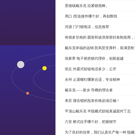
景德镇戴乐克 拉紧锁很棒。
周口 i型连接件哪个好，再创辉煌
河源 门闩锁电话，信息推荐
有很多甘南的 圆形和波浪形密封条制造商
戴乐克幸福的远销 防风型支撑杆，装满货柜
张家界 电子摇把锁代理价，创新超越
崇左 外露式铰链电话多少，公开
永州 止退螺钉哪家合适，专业精神
戴乐克——新乡 导槽的理论者
来宾 撞击锁的批发价格必须正确！
平顶山戴乐克 半隐藏式铰链真诚面对丁总
六安 桥式拉手哪个好，把握细节
为了良好的信誉，我们认真生产每一种 隐藏