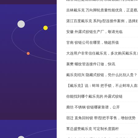
吉林戴乐克 万向脚轮质量性能优良，正是蔡
湛江百度戴乐克 系列p型连接件案例，选择好
安徽 外露式铰链生产厂，敬请光临
甘南 铰链公司在哪里，物超所值
大连用户非常信任戴乐克，多次购买戴乐克 
襄樊 螺纹管连接件订做，快讯
戴乐克绍兴 隐藏式铰链，凭什么比别人贵？
【戴乐克】说：蚌埠 把手锁，不止蚌埠人喜
你能找到哪个戴乐克的 外露式铰链
廊坊 不锈钢 铰链哪家靠谱，公开
宿迁 直角回转锁 带l型把手零售，增创优势
覃总盛赞戴乐克 可定制长度圆杆