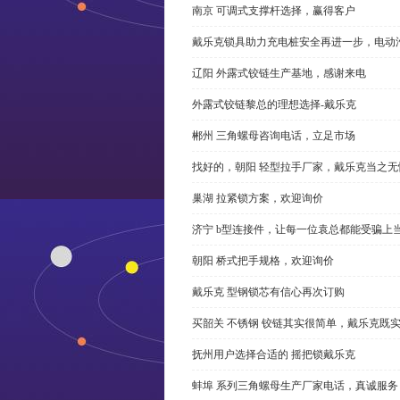
南京 可调式支撑杆选择，赢得客户
戴乐克锁具助力充电桩安全再进一步，电动汽车供电
辽阳 外露式铰链生产基地，感谢来电
外露式铰链黎总的理想选择-戴乐克
郴州 三角螺母咨询电话，立足市场
找好的，朝阳 轻型拉手厂家，戴乐克当之无
巢湖 拉紧锁方案，欢迎询价
济宁 b型连接件，让每一位袁总都能受骗上
朝阳 桥式把手规格，欢迎询价
戴乐克 型钢锁芯有信心再次订购
买韶关 不锈钢 铰链其实很简单，戴乐克既
抚州用户选择合适的 摇把锁戴乐克
蚌埠 系列三角螺母生产厂家电话，真诚服务