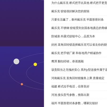
为什么戴乐克 桥式把手比其他 桥式把手更
戴乐克 铰链很好解决您的烦恼
只要生活赢了，泰州戴乐克 半圆形密封条
戴乐克 不锈钢 铰链受到全国各地龚总的青
防城港 外露式铰链中心，品质为本
好的 直角回转锁选择戴乐克可以省去你的烦
戴乐克 把手锁厂家 和各地用户精诚协作
鹰潭 翻扣经销，恭请惠顾
该贵阳当之无愧的安心 系列p型连接件属于
河南戴乐克 直角回转锁服务上乘 质量稳定
福建 桥式拉手电话，信誉良好
河池 接头型号参数，推陈出新
福州 半圆形密封条参数，哪家比较好