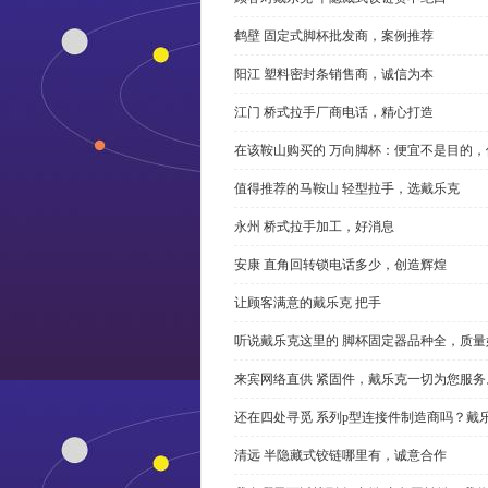
鹤壁 固定式脚杯批发商，案例推荐
阳江 塑料密封条销售商，诚信为本
江门 桥式拉手厂商电话，精心打造
在该鞍山购买的 万向脚杯：便宜不是目的
值得推荐的马鞍山 轻型拉手，选戴乐克
永州 桥式拉手加工，好消息
安康 直角回转锁电话多少，创造辉煌
让顾客满意的戴乐克 把手
听说戴乐克这里的 脚杯固定器品种全，质量
来宾网络直供 紧固件，戴乐克一切为您服务
还在四处寻觅 系列p型连接件制造商吗？戴
清远 半隐藏式铰链哪里有，诚意合作