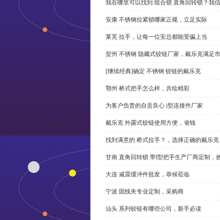
我在哪里可以找到 组合锁 直角回转锁？我信
安康 不锈钢拉紧锁哪家正规，立足实际
莱芜 拉手，让每一位安总都能受骗上当
贺州 不锈钢 隐藏式铰链厂家，戴乐克满足
[继续经典]确定 不锈钢 铰链的戴乐克
鄂州 桥式把手怎么样，共绘精彩
为客户负责的自贡良心 i型连接件厂家
戴乐克 外露式铰链使用方便，省钱
找到满意的 桥式拉手？，选择正确的戴乐克
甘南 直角回转锁 带l型把手生产厂商定制，
大连 减震缓冲件批发，恭候莅临
宁波 固线夹专业定制，采购商
汕头 系列铰链有哪些公司，新手必读