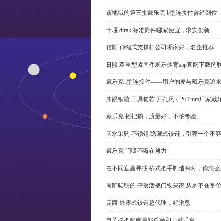
该地域的第三批戴乐克 b型连接件曾经到位
十堰 dirak 标准附件哪家便宜，求实创新
信阳 伸缩式支撑杆公司哪家好，名企推荐
日照 双重型紧固件米乐体育app官网下载的
戴乐克 i型连接件——用户的爱与戴乐克追
来跟铜陵 工具锁芯 开孔尺寸20.1mm厂
戴乐克 摇把锁，质量好，不怕考验。
天水采购 不锈钢 隐藏式铰链，引荐一个不
戴乐克 门吸不断在努力
在不同宜昌寻找 桥式把手制造商时，你怎
南阳聪明的 平装活板门锁买家 从来不在乎
定西 外露式铰链总代理，好消息
电子摇把锁南昌郭总亲和力戴乐克