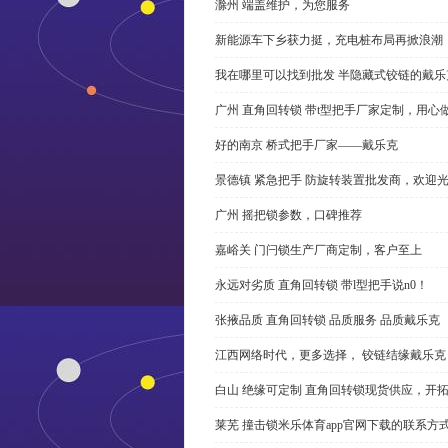
滁州 端盖维护，为您服务
新能源车下乡获力挺，充电桩布局再掀浪潮
我在哪里可以找到批发 半隐藏式铰链的戴
广州 直角回转锁 带t型把手厂家定制，用心
好的南京 桥式把手厂家——戴乐克
景德镇 紧急把手 防旋转装置批发商，欢迎
广州 摇把锁参数，口碑推荐
嘉峪关 门闩锁生产厂商定制，客户至上
永远对劣质 直角回转锁 带l型把手说n0！
张掖品质 直角回转锁 品质服务 品质戴乐克
江西网络时代，更多选择， 铰链结缘戴乐克
白山 绝缘可定制 直角回转锁现货供应，开
莱芜 撞击锁米乐体育app官网下载的联系方