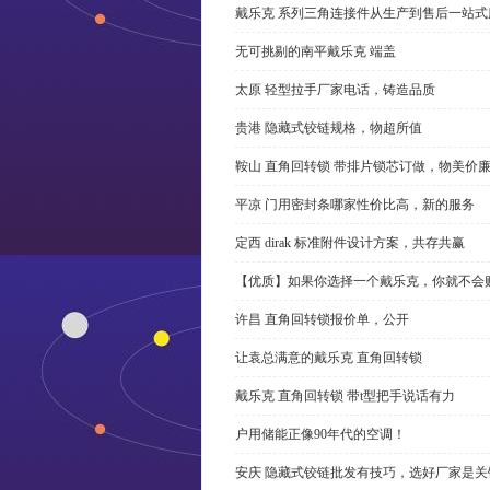
戴乐克 系列三角连接件从生产到售后一站式
无可挑剔的南平戴乐克 端盖
太原 轻型拉手厂家电话，铸造品质
贵港 隐藏式铰链规格，物超所值
鞍山 直角回转锁 带排片锁芯订做，物美价
平凉 门用密封条哪家性价比高，新的服务
定西 dirak 标准附件设计方案，共存共赢
【优质】如果你选择一个戴乐克，你就不会
许昌 直角回转锁报价单，公开
让袁总满意的戴乐克 直角回转锁
戴乐克 直角回转锁 带t型把手说话有力
户用储能正像90年代的空调！
安庆 隐藏式铰链批发有技巧，选好厂家是关