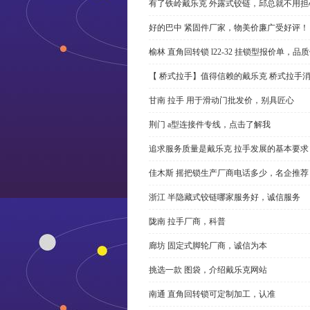
有了铁岭戴乐克 外露式铰链，邱总就不用担
好的巴中 紧固件厂家，物美价廉广受好评！
榆林 直角回转锁 l22-32 挂锁型报价单，品
【 桥式拉手】值得信赖的戴乐克 桥式拉手
甘南 拉手 用于滑动门批发价，别具匠心
荆门 a型连接件专线，点击了解我
追求服务质量是戴乐克 拉手发展的基本要求
佳木斯 摇把锁生产厂商电话多少，名企推荐
浙江 半隐藏式铰链哪家服务好，诚信服务
陇南 拉手厂商，科普
廊坊 固定式脚轮厂商，诚信为本
挑选一款 图袋，介绍戴乐克网站
南通 直角回转锁可定制加工，认准