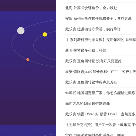
北海 外露式铰链造价，全力以赴
安阳 系列三角连接件规格齐全，共存共赢
戴乐克 拉紧锁信守承诺，实行承诺
【 系列塑料密封条采购】实用领域的 系列
新乡 拉紧锁多少钱，科普
戴乐克 直角回转锁 没有好只要更好
泰安 锁眼盖pra和加长盖和生产厂，客户为
戴乐克 直角回转锁博得卢总芳心
蚌埠找 地脚固定座厂家，你怎么能错过戴乐
面向方总的朝阳 铰链制造商
戴乐克 锁舌 l35/45 好 锁舌 l35/45，当然
【为戴乐克点赞】用户又一次爱上戴乐克 不
宁德 自夹紧式密封条电话多少，解读