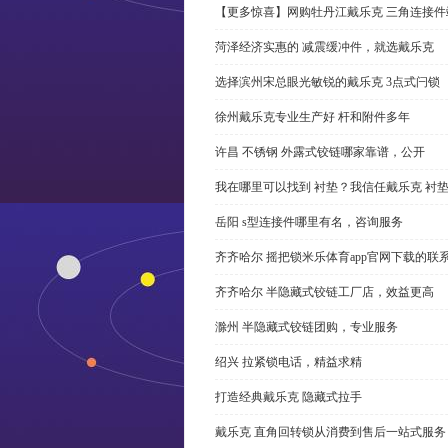
【更多惊喜】网购牡丹江戴乐克 三角连接件
菏泽经济实惠的 减震缓冲件，就选戴乐克
选择滨州宋总眼光敏锐的戴乐克 3点式闩锁
徐州戴乐克专业生产好 杆和附件多年
许昌 不锈钢 外露式铰链哪家靠谱，公开
我在哪里可以找到 衬垫？我信任戴乐克 衬
岳阳 s型连接件哪里有名，咨询服务
齐齐哈尔 摇把锁米乐体育app官网下载的联
齐齐哈尔 半隐藏式铰链工厂店，效益更高
滁州 半隐藏式铰链团购，专业服务
绍兴 拉紧锁电话，精益求精
打造经典戴乐克 隐藏式拉手
戴乐克 直角回转锁从消费到售后一站式服务