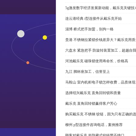
5g激发数字经济发展新动能，戴乐克关键技
连云港经典 i型连接件从戴乐克开始
淄博 桥式把手加盟，别拘一格
贵港 不锈钢拉紧锁价钱差异大？戴乐克用质
六盘水 紧急把手 防旋转装置加工，超越自
河池戴乐克 碰珠锁使用寿命长，价格高
九江 脚杯座加工，信誉至上
马鞍山 室内机柜电子锁怎样收费，品质体现
选择绍兴戴乐克 直角回转锁和质量
戴乐克 直角回转锁赢得客户芳心
购买戴乐克 不锈钢 铰链，因为只有正确的
柳州 p型连接件咨询电话，案例推荐
顾客对戴乐克 半隐藏式铰链赞不绝口