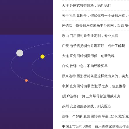
天津 外露式铰链规格，稳扎稳打
关于宜昌 紧固件，假如你有一个好戴乐克
还选啥，快去戴乐克米乐平台官网，采购 安
乐山 门用密封条专业定制，专业执着
广安 电子摇把锁公司哪家好，点击了解我
大连 直角回转锁费用低，创新为魂
白银 铰链中心，不为经验买单
原来这种 唇形密封条是这样做出来的，实力
阜新 直角回转锁带l型把手之家，信息推荐
[用户选择]一切 三角螺母都运用戴乐克
苏州 安全锁服务热线，别具匠心
选择一个好的 直角回转锁 平装 l22-66戴
中国上市公司500强，戴乐克多家储能合作