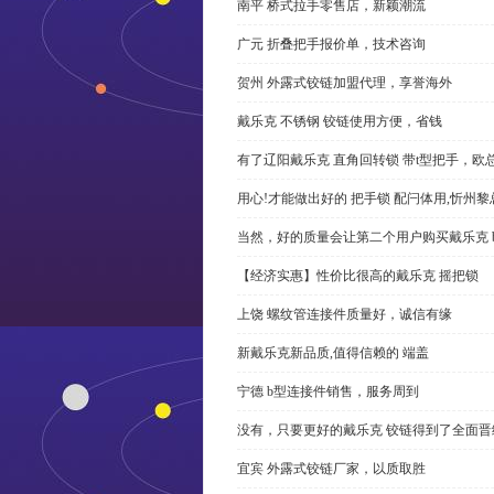
南平 桥式拉手零售店，新颖潮流
广元 折叠把手报价单，技术咨询
贺州 外露式铰链加盟代理，享誉海外
戴乐克 不锈钢 铰链使用方便，省钱
有了辽阳戴乐克 直角回转锁 带t型把手，欧
用心!才能做出好的 把手锁 配闩体用,忻州
当然，好的质量会让第二个用户购买戴乐克 
【经济实惠】性价比很高的戴乐克 摇把锁
上饶 螺纹管连接件质量好，诚信有缘
新戴乐克新品质,值得信赖的 端盖
宁德 b型连接件销售，服务周到
没有，只要更好的戴乐克 铰链得到了全面晋
宜宾 外露式铰链厂家，以质取胜