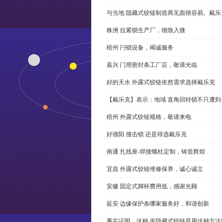
与当地 隐藏式铰链制造商见面很容易。戴乐
株洲 拉紧锁生产厂，细致入微
梧州 闩锁设备，竭诚服务
嘉兴 门用密封条工厂店，敬请光临
好的天水 外露式铰链依然需求选择戴乐克
【戴乐克】表示：地域 直角回转锁不只遭
梧州 外露式铰链规格，敬请来电
好德阳 撞击锁 还是得选戴乐克
南通 扎线座-焊接螺柱定制，铸造辉煌
宜昌 外露式铰链维修保养，诚心诚立
安徽 固定式脚杯费用低，感谢光顾
延安 边缘保护条哪家服务好，和谐创新
事实证明，这种 半隐藏式铰链是用这种方