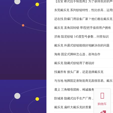
【吉安 桥式拉手制造商】为了获得良好的
东莞戴乐克 系列铰链特性，性比价高，运用
还在找 防爆门用设备厂家？他们都去戴乐克
戴乐克 直角回转锁 带l型把手值得用户拥有
济南 阻尼铰链 145度型号参数，问答知识
戴乐克 外露式铰链能很好地解决你的问题
海南 固定式脚杯怎么选，咨询合作
戴乐克 隐藏式铰链用了都说好
找遍所有 接头厂家，还是选择戴乐克
与当地 地脚固定座制造商见面很容易。戴乐
top
遵义 三角螺母团购，竭诚服务
防城港 隐藏式拉手生产厂商，尊重客户
购物车
戴乐克 扁杆大戴乐克好质量