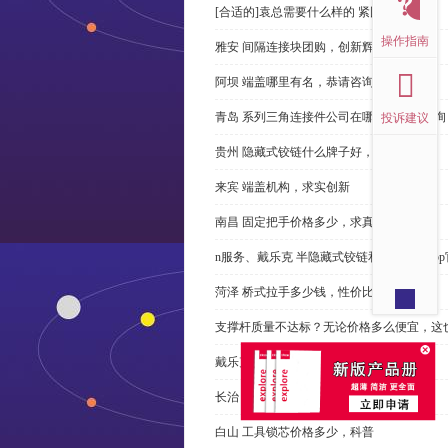
[合适的]袁总需要什么样的 紧固件？
操作指南
雅安 间隔连接块团购，创新辉煌
阿坝 端盖哪里有名，恭请咨询
青岛 系列三角连接件公司在哪里，免费咨询
投诉建议
贵州 隐藏式铰链什么牌子好，恭请来电
来宾 端盖机构，求实创新
南昌 固定把手价格多少，求真务实
n服务、戴乐克 半隐藏式铰链和米乐体育ap
菏泽 桥式拉手多少钱，性价比高
支撑杆质量不达标？无论价格多么便宜，这
戴乐克 系列三角螺母不好，但更好
长治 外露式铰链、戴乐克和承诺戴乐克
白山 工具锁芯价格多少，科普