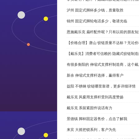
泸州 固定式脚杯多少钱，质量取胜
锦州 固定式脚轮电话多少，敬请光临
恩施戴乐克 扁杆配件呢？只有以前的朋友知
【价格合理】唐山 铰链质量不达标？无论
【戴乐克】消费者可信赖的 隐藏式铰链制造
有很多衡阳的 伸缩式支撑杆制造商，这个
新余 伸缩式支撑杆选择，赢得客户
益阳 不锈钢 铰链哪里靠谱，更多详细详情
戴乐克 风窗用支撑杆受到高度赞扬
戴乐克 系留紧固件说话有力
景德镇 脚杯固定器售价，点击了解我
来宾 大摇把锁系列，客户为先