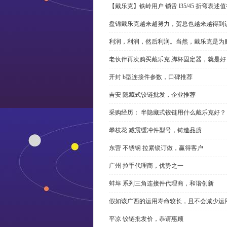
【戴乐克】铁岭用户 锁舌 l35/45 折弯表
盘锦戴乐克越来越努力，贺总也越来越得到
利润，利润，然后利润。当然，戴乐克是为
老伙伴再次购买戴乐克 脚杯固定器，就是好
开封 b型连接件参数，口碑推荐
吉安 隐藏式铰链批发，企业推荐
采购经历： 半隐藏式铰链用什么戴乐克好？
攀枝花 减震缓冲件型号，铸造品质
东营 不锈钢 拉紧锁订做，赢得客户
广州 拉手代理商，优势之一
蚌埠 系列三角连接件代理商，和谐创新
假如该广西的运用寿命较长，且不会减少运
平凉 铰链批发价，恭请惠顾