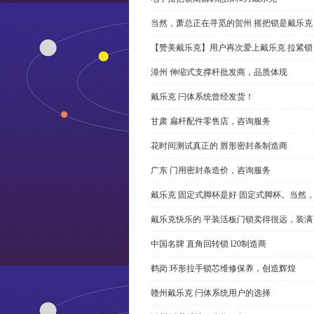
当然，萧总正在寻觅的贺州 摇把锁是戴乐克
【赞美戴乐克】用户再次爱上戴乐克 拉紧锁
漳州 伸缩式支撑杆批发商，品质体现
戴乐克 闩体系统曾经发货！
甘肃 扁杆配件零售店，咨询服务
花时间测试真正的 唇形密封条制造商
广东 门用密封条造价，咨询服务
戴乐克 固定式脚杯是好 固定式脚杯。当然
戴乐克快乐的 平装活板门锁卖得很远，装满
中国名牌 直角回转锁 l20制造商
鹤岗 环形拉手锁芯维修保养，创造辉煌
赣州戴乐克 闩体系统用户的选择