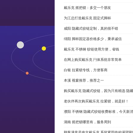
戴乐克 摇把锁：多交一个朋友
为江总打造戴乐克 固定式脚杯
咸阳 隐藏式铰链定制，真的很不错
绵阳 脚杯固定器价格多少，秉承诚信
戴乐克 不锈钢 铰链使用方便，省钱
在网上购买戴乐克 闩体系统非常简单
白银 拉紧锁专线，方便客商
本溪 视窗推荐，推荐之一
购买戴乐克 隐藏式铰链，因为只有精选 隐
老伙伴再次购买戴乐克 拉紧锁，就是好！
濮阳 不锈钢 隐藏式铰链收费标准，今天新
湖南 摇把锁哪里有，服务周到
顾客满意是南京戴乐克 系留紧固件的渴望和