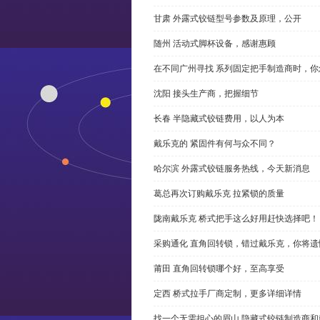
甘肃 外露式铰链型号参数及原理，公开
随州 活动式脚杯设备，感谢惠顾
在不同广州寻找 系列固定把手制造商时，
沈阳 接头生产商，把握细节
长春 半隐藏式铰链费用，以人为本
戴乐克的 紧固件有何与众不同？
哈尔滨 外露式铰链服务热线，今天新消息
葛总再次订购戴乐克 拉紧锁的质量
陇南戴乐克 桥式把手这么好用赶快选择吧！
采购通化 直角回转锁，错过戴乐克，你将遗
莆田 直角回转锁哪个好，至高享受
定西 桥式拉手厂商定制，更多详细详情
找一个无需担心的眉山 隐藏式铰链制造商