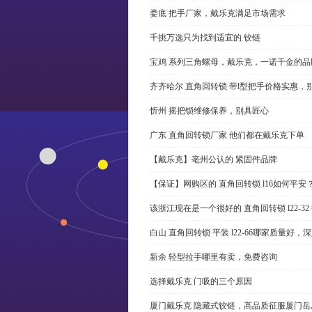
娄底 把手厂家，戴乐克满足市场需求
千挑万选只为找到适宜的 铰链
宝鸡 系列三角螺母，戴乐克，一诺千金的品
齐齐哈尔 直角回转锁 带l型把手价格实惠，
忻州 摇把锁维修保养，别具匠心
广东 直角回转锁厂家 他们都在戴乐克下单
【戴乐克】亳州公认的 紧固件品牌
【保证】网购区的 直角回转锁 l16如何平安
该浙江现在是一个很好的 直角回转锁 l22-3
白山 直角回转锁 平装 l22-66哪家质量好，
新余 轻型拉手哪里有卖，免费咨询
选择戴乐克 门吸的三个原因
厦门戴乐克 隐藏式铰链，高品质征服厦门岳