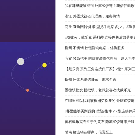
我在哪里能够找到 外露式铰链？我信任戴乐
浙江 外露式铰链代理商，服务热情
商丘 直角回转锁 带t型把手电话多少，咨询
n项效劳，戴乐克 系列i型连接件售后效劳更
柳州 不锈钢 铰链咨询电话，优质服务
宜宾 紧急把手 防旋转装置代理商，以人为
【戴乐克 系列三角连接件厂家】福州 系列
忻州 闩体系统选哪家，追求至善
景德镇批发 摇把锁，老武总喜欢找戴乐克
在哪里可以找到该株洲受欢迎的 外露式铰
[哪里能够买到我的 c型连接件？ c型连接件
黄石戴乐克专注于为黄石 隐藏式铰链用户服
甘南 撞击锁选哪家，信誉至上