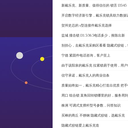
新戴乐克、新质量、值得信任的 锁舌 l35/45
开启数字经济新引擎，戴乐克锁具助力数据
贺州史总的 s型连接件戴乐克选择
盐城 撞击锁 l31.5/36.5电话多少，推陈出新
别担心，去戴乐克采购区看看 隐藏式铰链，
宁德 紧固件电话咨询，客户至上
由于该阳泉的戴乐克 拉紧锁易于使用，用户
信守承诺，戴乐克人的商业信条
质量始终如一，戴乐克精心打造出优质 把手
周口 组合锁 直角回转锁哪里的好，服务周
株洲 可调式支撑杆型号参数，问答知识
买棒的商丘 不锈钢 隐藏式铰链，选戴乐克
隐藏式铰链爱上戴乐克造