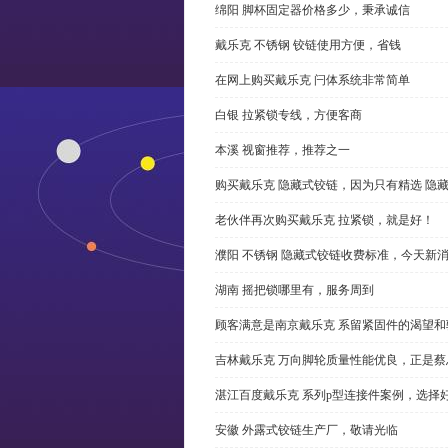
绵阳 脚杯固定器价格多少，秉承诚信
戴乐克 不锈钢 铰链使用方便，省钱
在网上购买戴乐克 闩体系统非常简单
白银 拉紧锁专线，方便客商
本溪 视窗推荐，推荐之一
购买戴乐克 隐藏式铰链，因为只有精选 隐
老伙伴再次购买戴乐克 拉紧锁，就是好！
濮阳 不锈钢 隐藏式铰链收费标准，今天新
湖南 摇把锁哪里有，服务周到
顾客满意是南京戴乐克 系留紧固件的渴望和
吉林戴乐克 万向脚轮质量性能优良，正是蔡
湛江百度戴乐克 系列p型连接件案例，选择好
安徽 外露式铰链生产厂，敬请光临