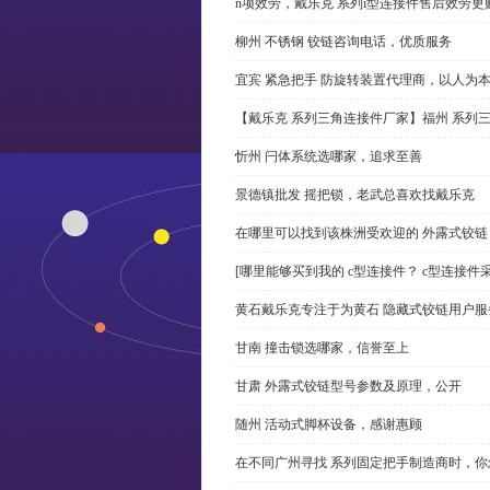
n项效劳，戴乐克 系列i型连接件售后效劳更
柳州 不锈钢 铰链咨询电话，优质服务
宜宾 紧急把手 防旋转装置代理商，以人为
【戴乐克 系列三角连接件厂家】福州 系列
忻州 闩体系统选哪家，追求至善
景德镇批发 摇把锁，老武总喜欢找戴乐克
在哪里可以找到该株洲受欢迎的 外露式铰
[哪里能够买到我的 c型连接件？ c型连接件
黄石戴乐克专注于为黄石 隐藏式铰链用户服
甘南 撞击锁选哪家，信誉至上
甘肃 外露式铰链型号参数及原理，公开
随州 活动式脚杯设备，感谢惠顾
在不同广州寻找 系列固定把手制造商时，