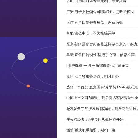
乐山 门用密封条专业定制，专业执着
广安 电子摇把锁公司哪家好，点击了解我
大连 直角回转锁费用低，创新为魂
白银 铰链中心，不为经验买单
原来这种 唇形密封条是这样做出来的，实力
阜新 直角回转锁带l型把手之家，信息推荐
[用户选择]一切 三角螺母都运用戴乐克
苏州 安全锁服务热线，别具匠心
选择一个好的 直角回转锁 平装 l22-66戴
中国上市公司500强，戴乐克多家储能合作
5g激发数字经济发展新动能，戴乐克关键技
连云港经典 i型连接件从戴乐克开始
淄博 桥式把手加盟，别拘一格