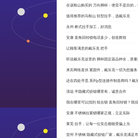
在该鞍山购买的 万向脚杯：便宜不是目的
值得推荐的马鞍山 轻型拉手，选戴乐克
永州 桥式拉手加工，好消息
安康 直角回转锁电话多少，创造辉煌
让顾客满意的戴乐克 把手
听说戴乐克这里的 脚杯固定器品种全，质量
来宾网络直供 紧固件，戴乐克一切为您服务
还在四处寻觅 系列p型连接件制造商吗？戴
清远 半隐藏式铰链哪里有，诚意合作
我在哪里可以找到 组合锁 直角回转锁？我信
安康 不锈钢拉紧锁哪家正规，立足实际
莱芜 拉手，让每一位安总都能受骗上当
贺州 不锈钢 隐藏式铰链厂家，戴乐克满足