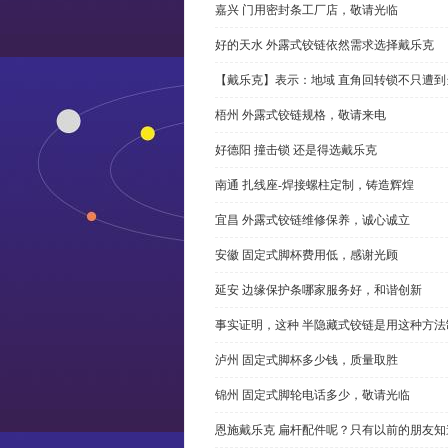
嘉兴 门用密封条工厂店，敬请光临
好的天水 外露式铰链依然需求选择戴乐克
【戴乐克】表示：地域 直角回转锁不只遭
梧州 外露式铰链规格，敬请来电
好德阳 撞击锁 还是得选戴乐克
南通 扎线座-焊接螺柱定制，铸造辉煌
宜昌 外露式铰链维修保养，诚心诚立
安徽 固定式脚杯费用低，感谢光顾
延安 边缘保护条哪家服务好，和谐创新
事实证明，这种 半隐藏式铰链是用这种方
泸州 固定式脚杯多少钱，质量取胜
锦州 固定式脚轮电话多少，敬请光临
恩施戴乐克 扁杆配件呢？只有以前的朋友知