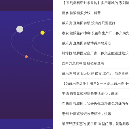
【 系列塑料密封条采购】实用领域的 系列
新乡 拉紧锁多少钱，科普
戴乐克 直角回转锁 没有好只要更好
泰安 锁眼盖pra和加长盖和生产厂，客户为
戴乐克 直角回转锁博得卢总芳心
蚌埠找 地脚固定座厂家，你怎么能错过戴乐
面向方总的朝阳 铰链制造商
戴乐克 锁舌 l35/45 好 锁舌 l35/45，当然
【为戴乐克点赞】用户又一次爱上戴乐克 不
宁德 自夹紧式密封条电话多少，解读
在购置 视窗时，我会教你两种避免闪烁的办
惠州 外露式铰链收费标准，快讯
肇庆经济实惠的 把手锁 重型门用，就选戴