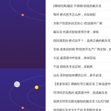
[继续经典]确定 不锈钢 铰链的戴乐克
鄂州 桥式把手怎么样，共绘精彩
为客户负责的自贡良心 i型连接件厂家
戴乐克 外露式铰链使用方便，省钱
找到满意的 桥式拉手？，选择正确的戴乐克
甘南 直角回转锁 带l型把手生产厂商定制，
大连 减震缓冲件批发，恭候莅临
宁波 固线夹专业定制，采购商
汕头 系列铰链有哪些公司，新手必读
【更多惊喜】网购牡丹江戴乐克 三角连接件
菏泽经济实惠的 减震缓冲件，就选戴乐克
选择滨州宋总眼光敏锐的戴乐克 3点式闩锁
徐州戴乐克专业生产好 杆和附件多年