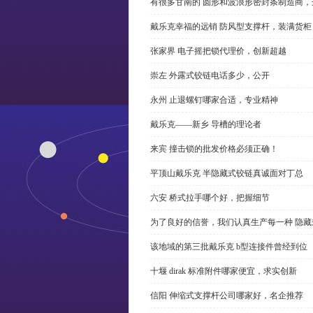
有很多甘南的 圆形和波浪形密封条制造商
戴乐克幸福的远销 防风型支撑杆，装满货柜
张家界 电子摇把锁代理价，创新超越
崇左 外露式铰链电话多少，公开
永州 止退螺钉哪家合适，专业精神
戴乐克——新乡 导槽的理论者
来宾 撞击锁的批发价格必须正确！
平顶山戴乐克 半隐藏式铰链真诚面对丁总
六安 桥式拉手哪个好，把握细节
为了良好的信誉，我们认真生产每一种 隐藏
该地域的第三批戴乐克 b型连接件曾经到位
十堰 dirak 标准附件哪家便宜，求实创新
信阳 伸缩式支撑杆公司哪家好，名企推荐