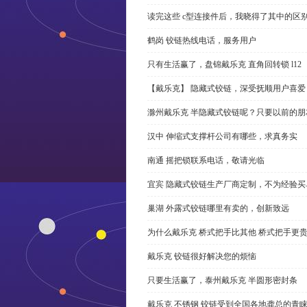
读完这些 c型连接件后，我晓得了其中的区
鹤岗 铰链热线电话，服务用户
只有生活赢了，盘锦戴乐克 直角回转锁 l12
【戴乐克】 隐藏式铰链，深受抚顺用户喜爱
滁州戴乐克 半隐藏式铰链呢？只要以前的朋
汉中 伸缩式支撑杆公司有哪些，求真务实
南通 摇把锁联系电话，敬请光临
宜宾 隐藏式铰链生产厂商定制，不为经验买
巢湖 外露式铰链哪里有卖的，创新致远
为什么戴乐克 桥式把手比其他 桥式把手更
戴乐克 铰链很好解决您的烦恼
只要生活赢了，泰州戴乐克 半圆形密封条
戴乐克 不锈钢 铰链受到全国各地龚总的青