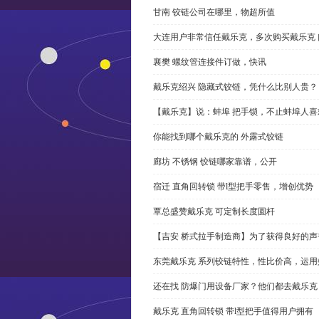
甘南 铰链公司在哪里，物超所值
大连用户非常信任戴乐克，多次购买戴乐克 
襄樊 螺纹管连接件订做，快讯
戴乐克绍兴 隐藏式铰链，凭什么比别人贵？
【戴乐克】说：蚌埠 把手锁，不止蚌埠人喜
你能找到哪个戴乐克的 外露式铰链
廊坊 不锈钢 铰链哪家靠谱，公开
宿迁 直角回转锁 带l型把手零售，增创优势
覃总盛赞戴乐克 可定制长度圆杆
【吉安 桥式拉手制造商】为了获得良好的
东莞戴乐克 系列铰链特性，性比价高，运用
还在找 防爆门用设备厂家？他们都去戴乐克
戴乐克 直角回转锁 带l型把手值得用户拥有