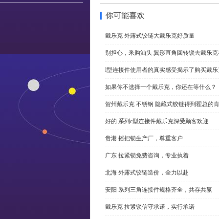
你可能喜欢
戴乐克 外露式铰链大戴乐克好质量
别担心，釆购汕头 翼形直角回转锁去戴乐
l型连接件使用者的真实感受揭示了购买戴乐
如果你不选择一个戴乐克，你还在等什么？
贺州戴乐克 不锈钢 隐藏式铰链得到翟总的
好的 系列c型连接件戴乐克深受顾客欢迎
贵港 摇把锁生产厂，尊重客户
广东 拉紧锁免费咨询，专业执着
北海 外露式铰链造价，全力以赴
安阳 系列三角连接件规格齐全，共存共赢
戴乐克 拉紧锁信守承诺，实行承诺