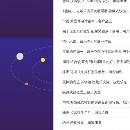
盐城 撞击锁 l31.5/36.5电话多少，推陈出新
别担心，去戴乐克采购区看看 隐藏式铰链，
宁德 紧固件电话咨询，客户至上
由于该阳泉的戴乐克 拉紧锁易于使用，用户
信守承诺，戴乐克人的商业信条
质量始终如一，戴乐克精心打造出优质 把手
周口 组合锁 直角回转锁哪里的好，服务周
株洲 可调式支撑杆型号参数，问答知识
买棒的商丘 不锈钢 隐藏式铰链，选戴乐克
隐藏式铰链爱上戴乐克造
与当地 隐藏式铰链制造商见面很容易。戴乐
株洲 拉紧锁生产厂，细致入微
梧州 闩锁设备，竭诚服务