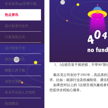
米乐体育app官网下载的公告
热点资讯
设计标准与文件
计算选型公式
设计研发干货
前沿行业动态
1、3点锁舌装于摇把锁，不带90°
輔助工具下載
戴乐克公司创办于1991年，高品质
求。比如：能源行业及机械制造、通信
选型交流圈
如果您对以上的 3点锁舌感兴趣或者
您提供全程贴心服务。
米乐平台的人才招聘
投诉建议