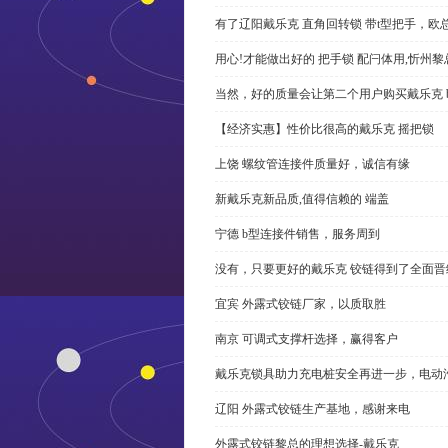
有了辽阳戴乐克 直角回转锁 带t型把手，欧
用心!才能做出好的 把手锁 配闩体用,忻州
当然，好的质量会让第二个用户购买戴乐克 
【经济实惠】性价比很高的戴乐克 摇把锁
上饶 螺纹管连接件质量好，诚信有缘
新戴乐克新品质,值得信赖的 端盖
宁德 b型连接件销售，服务周到
没有，只要更好的戴乐克 铰链得到了全面晋
宜宾 外露式铰链厂家，以质取胜
南京 可调式支撑杆选择，赢得客户
戴乐克锁具助力充电桩安全再进一步，电动汽车供电
辽阳 外露式铰链生产基地，感谢来电
外露式铰链黎总的理想选择-戴乐克