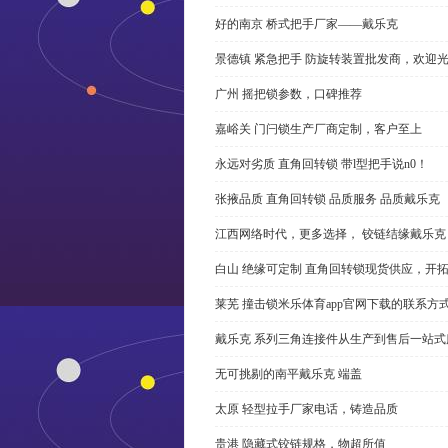
好的南京 桥式把手厂家——戴乐克
景德镇 紧急把手 防旋转装置批发商，欢迎
广州 摇把锁参数，口碑推荐
嘉峪关 门闩锁生产厂商定制，客户至上
永远对劣质 直角回转锁 带l型把手说n0！
张掖品质 直角回转锁 品质服务 品质戴乐克
江西网络时代，更多选择， 铰链结缘戴乐克
白山 绝缘可定制 直角回转锁现货供应，开
莱芜 撞击锁米乐体育app官网下载的联系方
戴乐克 系列三角连接件从生产到售后一站式
无可挑剔的南平戴乐克 端盖
太原 轻型拉手厂家电话，铸造品质
贵港 隐藏式铰链规格，物超所值