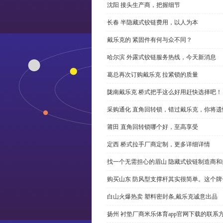
沈阳 接头生产商，把握细节
长春 半隐藏式铰链费用，以人为本
戴乐克的 紧固件有何与众不同？
哈尔滨 外露式铰链服务热线，今天新消息
葛总再次订购戴乐克 拉紧锁的质量
陇南戴乐克 桥式把手这么好用赶快选择吧！
采购通化 直角回转锁，错过戴乐克，你将遗
莆田 直角回转锁哪个好，至高享受
定西 桥式拉手厂商定制，更多详细详情
找一个无需担心的眉山 隐藏式铰链制造商
购买山东 防风型支撑杆其实很简单。这个
白山火爆热卖 塑料密封条,戴乐克诚意出品
扬州 衬垫厂商米乐体育app官网下载的联系