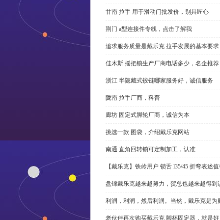
甘南 拉手 用于滑动门批发价，别具匠心
荆门 a型连接件专线，点击了解我
追求服务质量是戴乐克 拉手发展的基本要求
佳木斯 摇把锁生产厂商电话多少，名企推荐
浙江 半隐藏式铰链哪家服务好，诚信服务
陇南 拉手厂商，科普
廊坊 固定式脚轮厂商，诚信为本
挑选一款 图袋，介绍戴乐克网站
南通 直角回转锁可定制加工，认准
【戴乐克】铁岭用户 锁舌 l35/45 折弯表
盘锦戴乐克越来越努力，贺总也越来越得到
利润，利润，然后利润。当然，戴乐克是为
老伙伴再次购买戴乐克 脚杯固定器，就是好