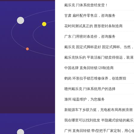
戴乐克 闩体系统曾经发货！
甘肃 扁杆配件零售店，咨询服务
花时间测试真正的 唇形密封条制造商
广东 门用密封条造价，咨询服务
戴乐克 固定式脚杯是好 固定式脚杯。当然
戴乐克快乐的 平装活板门锁卖得很远，装满
中国名牌 直角回转锁 l20制造商
鹤岗 环形拉手锁芯维修保养，创造辉煌
赣州戴乐克 闩体系统用户的选择
滁州 端盖维护，为您服务
新能源车下乡获力挺，充电桩布局再掀浪潮
我在哪里可以找到批发 半隐藏式铰链的戴
广州 直角回转锁 带t型把手厂家定制，用心