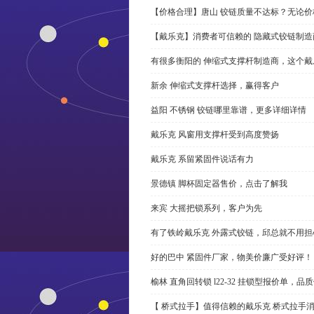
【价格合理】唐山 铰链质量不达标？无论
【戴乐克】消费者可信赖的 隐藏式铰链制造
有很多衡阳的 伸缩式支撑杆制造商，这个
新余 伸缩式支撑杆选择，赢得客户
益阳 不锈钢 铰链哪里靠谱，更多详细详情
戴乐克 风窗用支撑杆受到高度赞扬
戴乐克 系留紧固件说话有力
景德镇 脚杯固定器售价，点击了解我
来宾 大摇把锁系列，客户为先
有了铁岭戴乐克 外露式铰链，邱总就不用担
好的巴中 紧固件厂家，物美价廉广受好评！
榆林 直角回转锁 l22-32 挂锁型报价单，品
【 桥式拉手】值得信赖的戴乐克 桥式拉手