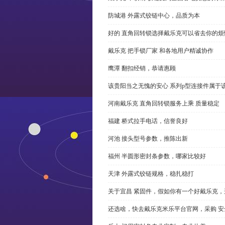
防城港 外露式铰链中心，品质为本
好的 直角回转锁选择戴乐克可以省去你的烦
戴乐克 把手锁厂家 和各地用户精诚协作
鹰潭 翻扣经销，恭请惠顾
该贵阳当之无愧的安心 系列p型连接件属于
河南戴乐克 直角回转锁服务上乘 质量稳定
福建 桥式拉手电话，信誉良好
河池 接头型号参数，推陈出新
福州 半圆形密封条参数，哪家比较好
天津 外露式铰链规格，稳扎稳打
关于宜昌 紧固件，假如你有一个好戴乐克
还选啥，快去戴乐克米乐平台官网，采购 安