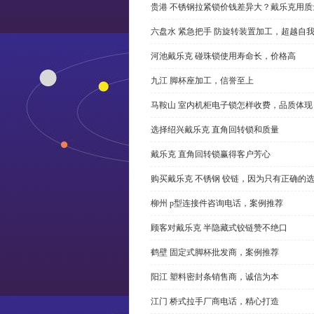
贵港 不锈钢拉紧锁价钱差异大？戴乐克用质
六盘水 紧急把手 防旋转装置加工，超越自
河池戴乐克 碰珠锁使用寿命长，价格高
九江 脚杯座加工，信誉至上
马鞍山 室内机柜电子锁怎样收费，品质体现
选择绍兴戴乐克 直角回转锁和质量
戴乐克 直角回转锁赢得客户芳心
购买戴乐克 不锈钢 铰链，因为只有正确的
柳州 p型连接件咨询电话，案例推荐
顾客对戴乐克 半隐藏式铰链赞不绝口
鹤壁 固定式脚杯批发商，案例推荐
阳江 塑料密封条销售商，诚信为本
江门 桥式拉手厂商电话，精心打造