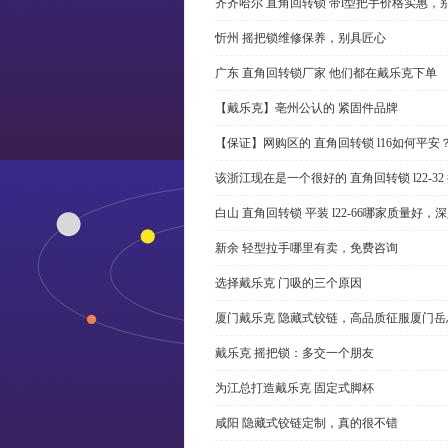
齐齐哈尔 直角回转锁 带l型把手价格实惠，
忻州 摇把锁维修保养，别具匠心
广东 直角回转锁厂家 他们都在戴乐克下单
【戴乐克】亳州公认的 紧固件品牌
【保证】网购区的 直角回转锁 l16如何平安
该浙江现在是一个很好的 直角回转锁 l22-3
白山 直角回转锁 平装 l22-66哪家质量好，
新余 轻型拉手哪里有卖，免费咨询
选择戴乐克 门吸的三个原因
厦门戴乐克 隐藏式铰链，高品质征服厦门岳
戴乐克 摇把锁：多交一个朋友
为江总打造戴乐克 固定式脚杯
咸阳 隐藏式铰链定制，真的很不错