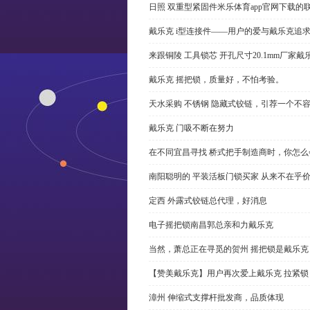
日照 双重型紧固件米乐体育app官网下载的
戴乐克 i型连接件——用户的爱与戴乐克追
来跟铜陵 工具锁芯 开孔尺寸20.1mm厂
戴乐克 摇把锁，质量好，不怕考验。
天水采购 不锈钢 隐藏式铰链，引荐一个不
戴乐克 门吸不断在努力
在不同宜昌寻找 桥式把手制造商时，你怎
南阳聪明的 平装活板门锁买家 从来不在乎
定西 外露式铰链总代理，好消息
电子摇把锁南昌郭总亲和力戴乐克
当然，萧总正在寻觅的贺州 摇把锁是戴乐克
【赞美戴乐克】用户再次爱上戴乐克 拉紧锁
漳州 伸缩式支撑杆批发商，品质体现