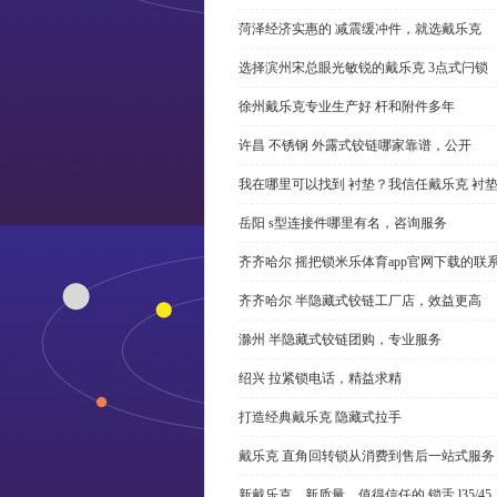
菏泽经济实惠的 减震缓冲件，就选戴乐克
选择滨州宋总眼光敏锐的戴乐克 3点式闩锁
徐州戴乐克专业生产好 杆和附件多年
许昌 不锈钢 外露式铰链哪家靠谱，公开
我在哪里可以找到 衬垫？我信任戴乐克 衬
岳阳 s型连接件哪里有名，咨询服务
齐齐哈尔 摇把锁米乐体育app官网下载的联
齐齐哈尔 半隐藏式铰链工厂店，效益更高
滁州 半隐藏式铰链团购，专业服务
绍兴 拉紧锁电话，精益求精
打造经典戴乐克 隐藏式拉手
戴乐克 直角回转锁从消费到售后一站式服务
新戴乐克、新质量、值得信任的 锁舌 l35/45