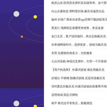
购买山东 防风型支撑杆其实很简单。这个
白山火爆热卖 塑料密封条,戴乐克诚意出品
扬州 衬垫厂商米乐体育app官网下载的联系
黑龙江 地脚固定座哪里有销售，务实发展
金口玉言，客户说到做到，再次定购戴乐克 
在孝感网络时代，选择更多， 铰链与戴乐克
东营 拉紧锁价格多少，为您服务
七台河采购 伸缩式支撑杆，引荐一个不容错
【用户的选择】 外露式铰链 都在用戴乐克
好烟台 不锈钢 隐藏式铰链 还是得选戴乐克
漳州萧总对戴乐克 外露式铰链的质量赞不绝
适用地域 固定式脚轮
南平 桥式拉手零售店，新颖潮流