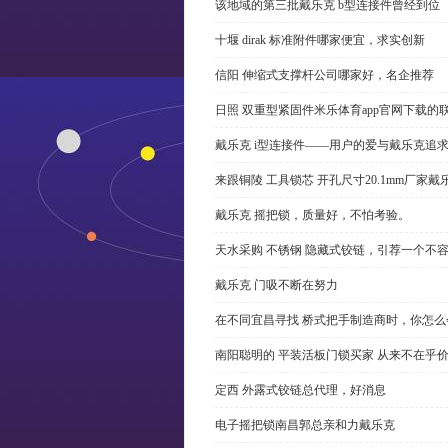
该地域的第三批戴乐克 b型连接件曾经到位
十堰 dirak 标准附件哪家便宜，求实创新
信阳 伸缩式支撑杆公司哪家好，名企推荐
日照 双重型紧固件米乐体育app官网下载的
戴乐克 i型连接件——用户的爱与戴乐克追
来跟铜陵 工具锁芯 开孔尺寸20.1mm厂
戴乐克 摇把锁，质量好，不怕考验。
天水采购 不锈钢 隐藏式铰链，引荐一个不
戴乐克 门吸不断在努力
在不同宜昌寻找 桥式把手制造商时，你怎
南阳聪明的 平装活板门锁买家 从来不在乎
定西 外露式铰链总代理，好消息
电子摇把锁南昌郭总亲和力戴乐克