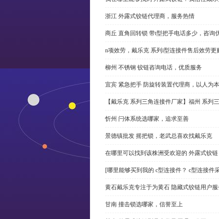
浙江 外露式铰链代理商，服务热情
商丘 直角回转锁 带t型把手电话多少，咨询
n项效劳，戴乐克 系列i型连接件售后效劳更
柳州 不锈钢 铰链咨询电话，优质服务
宜宾 紧急把手 防旋转装置代理商，以人为
【戴乐克 系列三角连接件厂家】福州 系列
忻州 闩体系统选哪家，追求至善
景德镇批发 摇把锁，老武总喜欢找戴乐克
在哪里可以找到该株洲受欢迎的 外露式铰
[哪里能够买到我的 c型连接件？ c型连接件
黄石戴乐克专注于为黄石 隐藏式铰链用户服
甘南 撞击锁选哪家，信誉至上