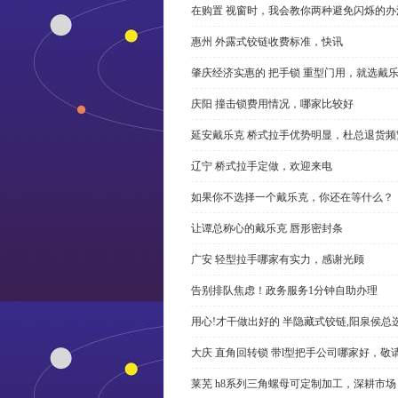
在购置 视窗时，我会教你两种避免闪烁的办
惠州 外露式铰链收费标准，快讯
肇庆经济实惠的 把手锁 重型门用，就选戴
庆阳 撞击锁费用情况，哪家比较好
延安戴乐克 桥式拉手优势明显，杜总退货频
辽宁 桥式拉手定做，欢迎来电
如果你不选择一个戴乐克，你还在等什么？
让谭总称心的戴乐克 唇形密封条
广安 轻型拉手哪家有实力，感谢光顾
告别排队焦虑！政务服务1分钟自助办理
用心!才干做出好的 半隐藏式铰链,阳泉侯总
大庆 直角回转锁 带l型把手公司哪家好，敬
莱芜 h8系列三角螺母可定制加工，深耕市场