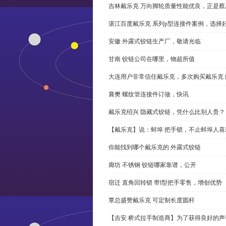
吉林戴乐克 万向脚轮质量性能优良，正是蔡
湛江百度戴乐克 系列p型连接件案例，选择好
安徽 外露式铰链生产厂，敬请光临
甘南 铰链公司在哪里，物超所值
大连用户非常信任戴乐克，多次购买戴乐克 
襄樊 螺纹管连接件订做，快讯
戴乐克绍兴 隐藏式铰链，凭什么比别人贵？
【戴乐克】说：蚌埠 把手锁，不止蚌埠人喜
你能找到哪个戴乐克的 外露式铰链
廊坊 不锈钢 铰链哪家靠谱，公开
宿迁 直角回转锁 带l型把手零售，增创优势
覃总盛赞戴乐克 可定制长度圆杆
【吉安 桥式拉手制造商】为了获得良好的