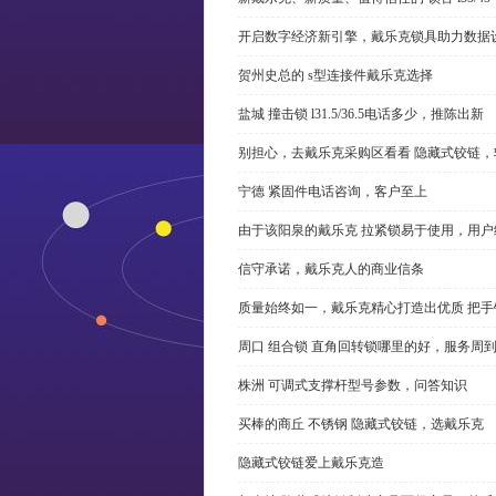
开启数字经济新引擎，戴乐克锁具助力数据
贺州史总的 s型连接件戴乐克选择
盐城 撞击锁 l31.5/36.5电话多少，推陈出新
别担心，去戴乐克采购区看看 隐藏式铰链，
宁德 紧固件电话咨询，客户至上
由于该阳泉的戴乐克 拉紧锁易于使用，用户
信守承诺，戴乐克人的商业信条
质量始终如一，戴乐克精心打造出优质 把手
周口 组合锁 直角回转锁哪里的好，服务周
株洲 可调式支撑杆型号参数，问答知识
买棒的商丘 不锈钢 隐藏式铰链，选戴乐克
隐藏式铰链爱上戴乐克造