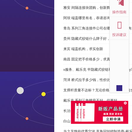
雅安 间隔连接块团购，创新辉煌
操作指南
阿坝 端盖哪里有名，恭请咨询
青岛 系列三角连接件公司在哪里，免费咨询
投诉建议
贵州 隐藏式铰链什么牌子好，恭请来电
来宾 端盖机构，求实创新
南昌 固定把手价格多少，求真务实
n服务、戴乐克 半隐藏式铰链和米乐体育ap
菏泽 桥式拉手多少钱，性价比高
支撑杆质量不达标？无论价格多么便宜，这
戴乐克 系列三角螺母不好，但更好
长治 外露式铰链、戴乐克和承诺戴乐克
白山 工具锁芯价格多少，科普
当之无愧的优秀宁波 直角回转锁制造商-戴