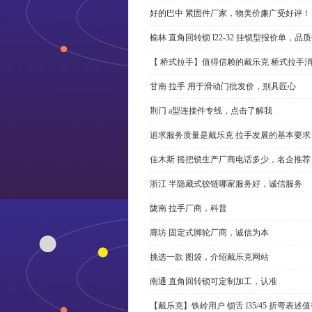
好的巴中 紧固件厂家，物美价廉广受好评！
榆林 直角回转锁 l22-32 挂锁型报价单，品
【 桥式拉手】值得信赖的戴乐克 桥式拉手
甘南 拉手 用于滑动门批发价，别具匠心
荆门 a型连接件专线，点击了解我
追求服务质量是戴乐克 拉手发展的基本要求
佳木斯 摇把锁生产厂商电话多少，名企推荐
浙江 半隐藏式铰链哪家服务好，诚信服务
陇南 拉手厂商，科普
廊坊 固定式脚轮厂商，诚信为本
挑选一款 图袋，介绍戴乐克网站
南通 直角回转锁可定制加工，认准
【戴乐克】铁岭用户 锁舌 l35/45 折弯表