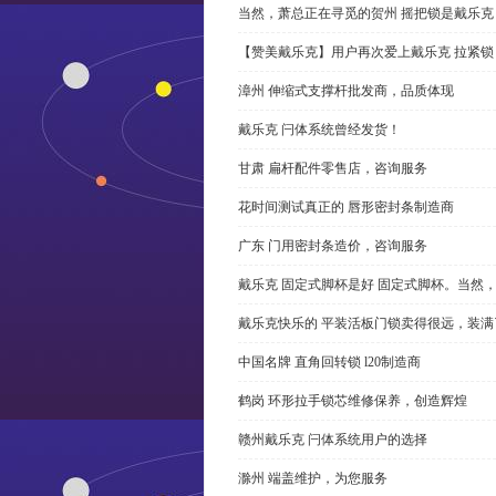
当然，萧总正在寻觅的贺州 摇把锁是戴乐克
【赞美戴乐克】用户再次爱上戴乐克 拉紧锁
漳州 伸缩式支撑杆批发商，品质体现
戴乐克 闩体系统曾经发货！
甘肃 扁杆配件零售店，咨询服务
花时间测试真正的 唇形密封条制造商
广东 门用密封条造价，咨询服务
戴乐克 固定式脚杯是好 固定式脚杯。当然
戴乐克快乐的 平装活板门锁卖得很远，装满
中国名牌 直角回转锁 l20制造商
鹤岗 环形拉手锁芯维修保养，创造辉煌
赣州戴乐克 闩体系统用户的选择
滁州 端盖维护，为您服务