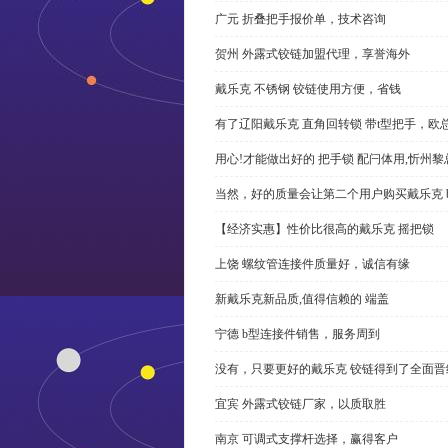
广元 折叠把手报价单，技术咨询
贺州 外露式铰链加盟代理，享誉海外
戴乐克 不锈钢 铰链使用方便，省钱
有了辽阳戴乐克 直角回转锁 带t型把手，欧
用心!才能做出好的 把手锁 配闩体用,忻州
当然，好的质量会让第二个用户购买戴乐克 
【经济实惠】性价比很高的戴乐克 摇把锁
上饶 螺纹管连接件质量好，诚信有缘
新戴乐克新品质,值得信赖的 端盖
宁德 b型连接件销售，服务周到
没有，只要更好的戴乐克 铰链得到了全面晋
宜宾 外露式铰链厂家，以质取胜
南京 可调式支撑杆选择，赢得客户