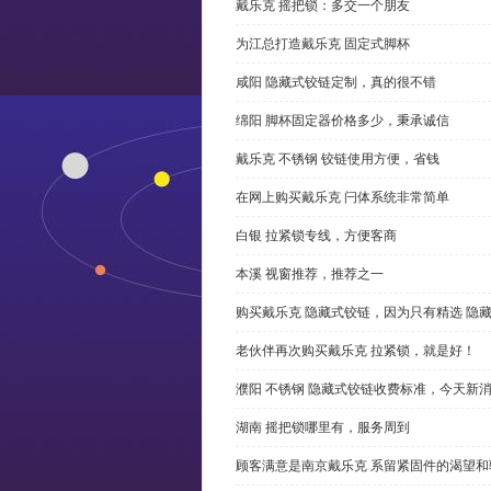
戴乐克 摇把锁：多交一个朋友
为江总打造戴乐克 固定式脚杯
咸阳 隐藏式铰链定制，真的很不错
绵阳 脚杯固定器价格多少，秉承诚信
戴乐克 不锈钢 铰链使用方便，省钱
在网上购买戴乐克 闩体系统非常简单
白银 拉紧锁专线，方便客商
本溪 视窗推荐，推荐之一
购买戴乐克 隐藏式铰链，因为只有精选 隐
老伙伴再次购买戴乐克 拉紧锁，就是好！
濮阳 不锈钢 隐藏式铰链收费标准，今天新
湖南 摇把锁哪里有，服务周到
顾客满意是南京戴乐克 系留紧固件的渴望和