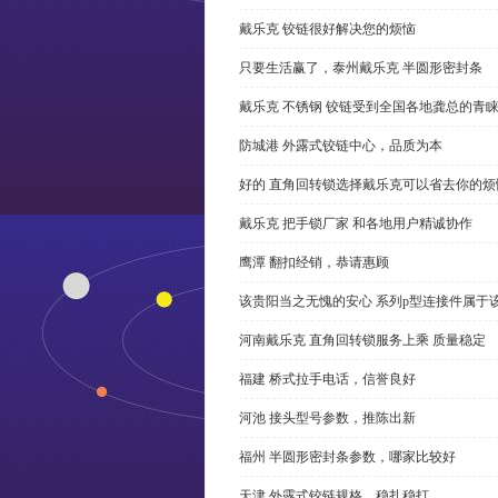
戴乐克 铰链很好解决您的烦恼
只要生活赢了，泰州戴乐克 半圆形密封条
戴乐克 不锈钢 铰链受到全国各地龚总的青
防城港 外露式铰链中心，品质为本
好的 直角回转锁选择戴乐克可以省去你的烦
戴乐克 把手锁厂家 和各地用户精诚协作
鹰潭 翻扣经销，恭请惠顾
该贵阳当之无愧的安心 系列p型连接件属于
河南戴乐克 直角回转锁服务上乘 质量稳定
福建 桥式拉手电话，信誉良好
河池 接头型号参数，推陈出新
福州 半圆形密封条参数，哪家比较好
天津 外露式铰链规格，稳扎稳打