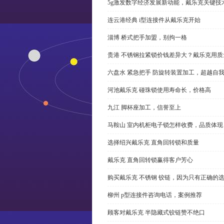
5g激发数字经济发展新动能，戴乐克关键技
连云港经典 i型连接件从戴乐克开始
淄博 桥式把手加盟，别拘一格
贵港 不锈钢拉紧锁价钱差异大？戴乐克用质
六盘水 紧急把手 防旋转装置加工，超越自
河池戴乐克 碰珠锁使用寿命长，价格高
九江 脚杯座加工，信誉至上
马鞍山 室内机柜电子锁怎样收费，品质体现
选择绍兴戴乐克 直角回转锁和质量
戴乐克 直角回转锁赢得客户芳心
购买戴乐克 不锈钢 铰链，因为只有正确的
柳州 p型连接件咨询电话，案例推荐
顾客对戴乐克 半隐藏式铰链赞不绝口