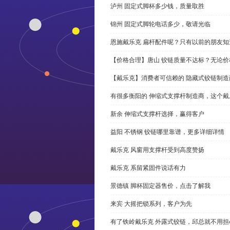
泸州 固定式脚杯多少钱，质量取胜
锦州 固定式脚轮电话多少，敬请光临
恩施戴乐克 扁杆配件呢？只有以前的朋友知
【价格合理】唐山 铰链质量不达标？无论
【戴乐克】消费者可信赖的 隐藏式铰链制造
有很多衡阳的 伸缩式支撑杆制造商，这个
新余 伸缩式支撑杆选择，赢得客户
益阳 不锈钢 铰链哪里靠谱，更多详细详情
戴乐克 风窗用支撑杆受到高度赞扬
戴乐克 系留紧固件说话有力
景德镇 脚杯固定器售价，点击了解我
来宾 大摇把锁系列，客户为先
有了铁岭戴乐克 外露式铰链，邱总就不用担