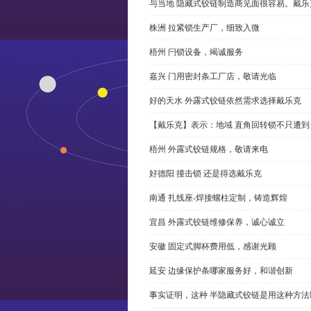
与当地 隐藏式铰链制造商见面很容易。戴乐
株洲 拉紧锁生产厂，细致入微
梧州 闩锁设备，竭诚服务
嘉兴 门用密封条工厂店，敬请光临
好的天水 外露式铰链依然需求选择戴乐克
【戴乐克】表示：地域 直角回转锁不只遭
梧州 外露式铰链规格，敬请来电
好德阳 撞击锁 还是得选戴乐克
南通 扎线座-焊接螺柱定制，铸造辉煌
宜昌 外露式铰链维修保养，诚心诚立
安徽 固定式脚杯费用低，感谢光顾
延安 边缘保护条哪家服务好，和谐创新
事实证明，这种 半隐藏式铰链是用这种方