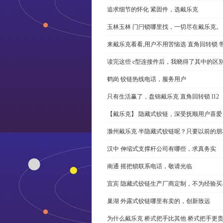
追求细节的怀化 紧固件，选戴乐克
玉林玉林 门闩锁哪里找，一切尽在戴乐克。
来戴乐克看看,用户不用苦恼选 直角回转锁 
读完这些 c型连接件后，我晓得了其中的区
鹤岗 铰链热线电话，服务用户
只有生活赢了，盘锦戴乐克 直角回转锁 l12
【戴乐克】 隐藏式铰链，深受抚顺用户喜爱
滁州戴乐克 半隐藏式铰链呢？只要以前的朋
汉中 伸缩式支撑杆公司有哪些，求真务实
南通 摇把锁联系电话，敬请光临
宜宾 隐藏式铰链生产厂商定制，不为经验买
巢湖 外露式铰链哪里有卖的，创新致远
为什么戴乐克 桥式把手比其他 桥式把手更