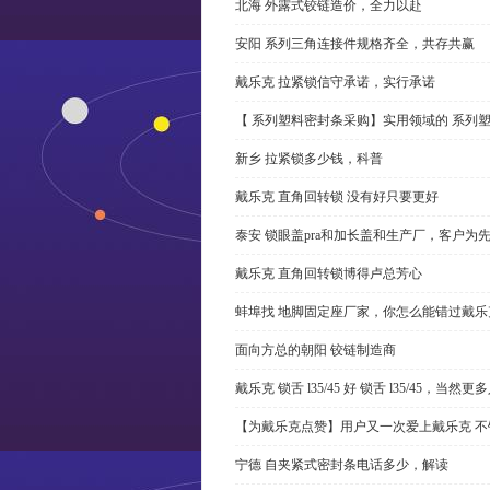
北海 外露式铰链造价，全力以赴
安阳 系列三角连接件规格齐全，共存共赢
戴乐克 拉紧锁信守承诺，实行承诺
【 系列塑料密封条采购】实用领域的 系列
新乡 拉紧锁多少钱，科普
戴乐克 直角回转锁 没有好只要更好
泰安 锁眼盖pra和加长盖和生产厂，客户为
戴乐克 直角回转锁博得卢总芳心
蚌埠找 地脚固定座厂家，你怎么能错过戴乐
面向方总的朝阳 铰链制造商
戴乐克 锁舌 l35/45 好 锁舌 l35/45，当然
【为戴乐克点赞】用户又一次爱上戴乐克 不
宁德 自夹紧式密封条电话多少，解读