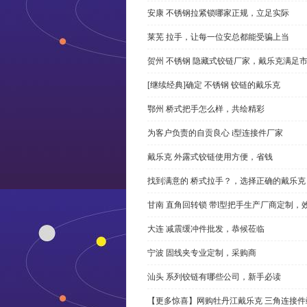
安康 不锈钢拉紧锁哪家正规，立足实际
莱芜 拉手，让每一位安总都能受骗上当
贺州 不锈钢 隐藏式铰链厂家，戴乐克满足
[继续经典]确定 不锈钢 铰链的戴乐克
鄂州 桥式把手怎么样，共绘精彩
为客户负责的自贡良心 i型连接件厂家
戴乐克 外露式铰链使用方便，省钱
找到满意的 桥式拉手？，选择正确的戴乐克
甘南 直角回转锁 带l型把手生产厂商定制，
大连 减震缓冲件批发，恭候莅临
宁波 固线夹专业定制，采购商
汕头 系列铰链有哪些公司，新手必读
【更多惊喜】网购牡丹江戴乐克 三角连接件