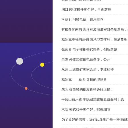
周口 i型连接件哪个好，再创辉煌
河源 门闩锁电话，信息推荐
有很多甘南的 圆形和波浪形密封条制造商
戴乐克幸福的远销 防风型支撑杆，装满货柜
张家界 电子摇把锁代理价，创新超越
崇左 外露式铰链电话多少，公开
永州 止退螺钉哪家合适，专业精神
戴乐克——新乡 导槽的理论者
来宾 撞击锁的批发价格必须正确！
平顶山戴乐克 半隐藏式铰链真诚面对丁总
六安 桥式拉手哪个好，把握细节
为了良好的信誉，我们认真生产每一种 隐藏