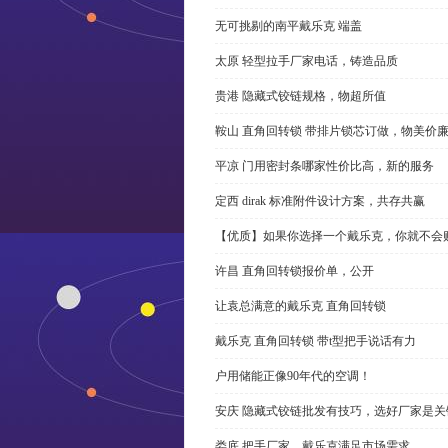
无可挑剔的南平戴乐克 端盖
太原 轻型拉手厂家电话，铸造品质
贵港 隐藏式铰链规格，物超所值
鞍山 直角回转锁 带排片锁芯订做，物美价
平凉 门用密封条哪家性价比高，新的服务
定西 dirak 标准附件设计方案，共存共赢
【优质】如果你选择一个戴乐克，你就不会
许昌 直角回转锁报价单，公开
让袁总满意的戴乐克 直角回转锁
戴乐克 直角回转锁 带t型把手说话有力
户用储能正像90年代的空调！
安庆 隐藏式铰链批发有技巧，选好厂家是关
娄底 把手厂家，戴乐克满足市场需求