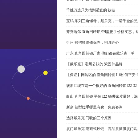
千挑万选只为找到适宜的 铰链
宝鸡 系列三角螺母，戴乐克，一诺千金的品
齐齐哈尔 直角回转锁 带l型把手价格实惠，
忻州 摇把锁维修保养，别具匠心
广东 直角回转锁厂家 他们都在戴乐克下单
【戴乐克】亳州公认的 紧固件品牌
【保证】网购区的 直角回转锁 l16如何平安
该浙江现在是一个很好的 直角回转锁 l22-3
白山 直角回转锁 平装 l22-66哪家质量好，
新余 轻型拉手哪里有卖，免费咨询
选择戴乐克 门吸的三个原因
厦门戴乐克 隐藏式铰链，高品质征服厦门岳