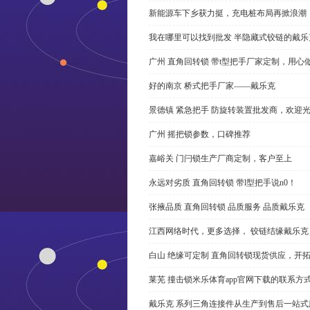
新能源车下乡获力挺，充电桩布局再掀浪潮
我在哪里可以找到批发 半隐藏式铰链的戴
广州 直角回转锁 带t型把手厂家定制，用心
好的南京 桥式把手厂家——戴乐克
景德镇 紧急把手 防旋转装置批发商，欢迎
广州 摇把锁参数，口碑推荐
嘉峪关 门闩锁生产厂商定制，客户至上
永远对劣质 直角回转锁 带l型把手说n0！
张掖品质 直角回转锁 品质服务 品质戴乐克
江西网络时代，更多选择， 铰链结缘戴乐克
白山 绝缘可定制 直角回转锁现货供应，开
莱芜 撞击锁米乐体育app官网下载的联系方
戴乐克 系列三角连接件从生产到售后一站式