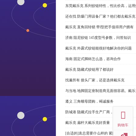
东莞戴乐克 系列铰链特性，性比价高，运用
还在找 防爆门用设备厂家？他们都去戴乐克
戴乐克 直角回转锁 带l型把手值得用户拥有
济南 阻尼铰链 145度型号参数，问答知识
戴乐克 外露式铰链能很好地解决你的问题
海南 固定式脚杯怎么选，咨询合作
戴乐克 隐藏式铰链用了都说好
找遍所有 接头厂家，还是选择戴乐克
与当地 地脚固定座制造商见面很容易。戴乐
遵义 三角螺母团购，竭诚服务
top
防城港 隐藏式拉手生产厂商，尊重客户
戴乐克 扁杆大戴乐克好质量
购物车
[合适的]袁总需要什么样的 紧固件？