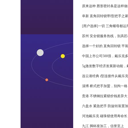
原来这种 唇形密封条是这样
阜新 直角回转锁带l型把手之
[用户选择]一切 三角螺母都运
苏州 安全锁服务热线，别具匠
选择一个好的 直角回转锁 平装 
中国上市公司500强，戴乐克
5g激发数字经济发展新动能，
连云港经典 i型连接件从戴乐
淄博 桥式把手加盟，别拘一格
贵港 不锈钢拉紧锁价钱差异
六盘水 紧急把手 防旋转装置
河池戴乐克 碰珠锁使用寿命长
九江 脚杯座加工，信誉至上