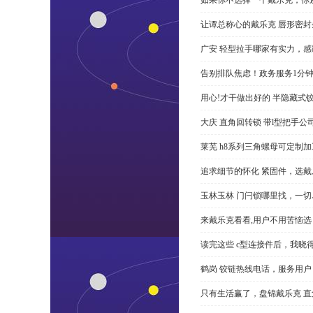
让谭总称心的戴乐克 唇形密封
广安 轻型拉手哪家有实力，感
告别排队焦虑！政务服务1分
用心!才干做出好的 半隐藏式
大庆 直角回转锁 带l型把手
莱芜 h8系列三角螺母可定制
追求细节的怀化 紧固件，选戴
玉林玉林 门闩锁哪里找，一
来戴乐克看看,用户不用苦恼选 
读完这些 c型连接件后，我晓
鹤岗 铰链热线电话，服务用户
只有生活赢了，盘锦戴乐克 直角