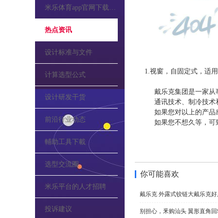
米乐体育app官网下载的公告
热点资讯
设计标准与文件
1.视窗，自固定式，适用
计算选型公式
戴乐克集团是一家从
设计研发干货
通讯技术、制冷技术
如果您对以上的产品
前沿行业动态
如果您不想久等，可
輔助工具下載
选型交流圈
你可能喜欢
米乐平台的人才招聘
戴乐克 外露式铰链大戴乐克好
投诉建议
别担心，釆购汕头 翼形直角