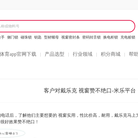
名称或物料号
拉手
侧门锁
碰珠锁
钥匙
型材螺母
视窗密封条
密码转舌锁
换电柜锁
充电桩锁
体育app官网下载
产品选型
行业领域
积分商城
帮
|
|
|
|
客户对戴乐克 视窗赞不绝口-米乐平台
电话后，了解他们主要想要的 视窗实用，性比价高，耐用，戴乐克马上
的很好效果赞不绝口！