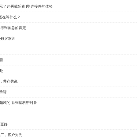
示了购买戴乐克 l型连接件的体验
还在等什么？
链得到翟总的肯定
受顾客欢迎
着
赴
全，共存共赢
承诺
领域的 系列塑料密封条
要更好
产厂，客户为先