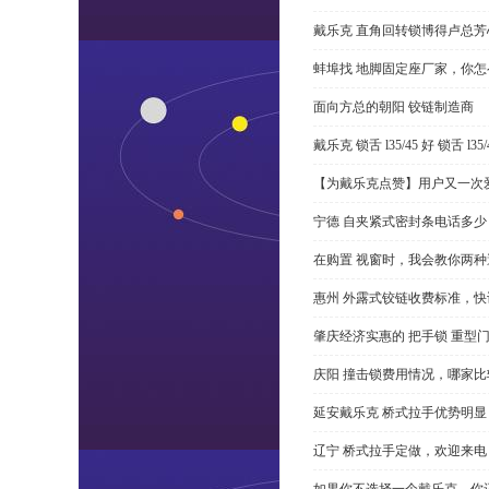
戴乐克 直角回转锁博得卢总芳
蚌埠找 地脚固定座厂家，你
面向方总的朝阳 铰链制造商
戴乐克 锁舌 l35/45 好 锁舌 
【为戴乐克点赞】用户又一次爱
宁德 自夹紧式密封条电话多少
在购置 视窗时，我会教你两
惠州 外露式铰链收费标准，快
肇庆经济实惠的 把手锁 重型
庆阳 撞击锁费用情况，哪家比
延安戴乐克 桥式拉手优势明
辽宁 桥式拉手定做，欢迎来电
如果你不选择一个戴乐克，你