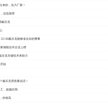
做出来的，实力厂家！
家，信息推荐
用戴乐克
心
l22-66戴乐克能够省去你的费事
多家储能合作企业上榜
戴乐克关键技术来助力
克开始
大？戴乐克用质量说话！
加工，超越自我
，价格高