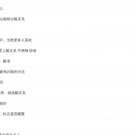
心
怎么能错过戴乐克
l35/45，当然更多人喜欢
上戴乐克 不锈钢 铰链
，解读
种避免闪烁的办法
讯
门用，就选戴乐克
较好
显，杜总退货频繁
还在等什么？