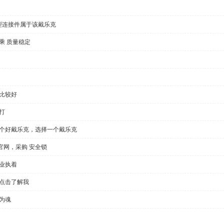
型连接件属于该戴乐克
乘 质量稳定
比较好
打
一个好戴乐克，选择一个戴乐克
官网，采购 安全锁
业执着
，点击了解我
为魂