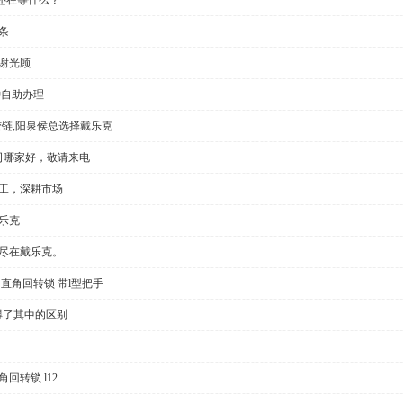
条
谢光顾
钟自助办理
铰链,阳泉侯总选择戴乐克
公司哪家好，敬请来电
加工，深耕市场
乐克
切尽在戴乐克。
直角回转锁 带l型把手
得了其中的区别
回转锁 l12