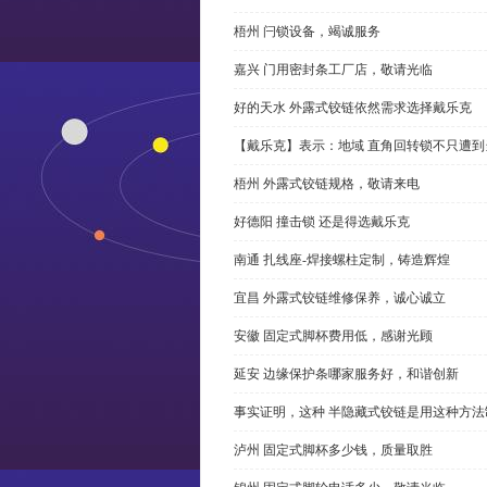
梧州 闩锁设备，竭诚服务
嘉兴 门用密封条工厂店，敬请光临
好的天水 外露式铰链依然需求选择戴乐克
【戴乐克】表示：地域 直角回转锁不只遭
梧州 外露式铰链规格，敬请来电
好德阳 撞击锁 还是得选戴乐克
南通 扎线座-焊接螺柱定制，铸造辉煌
宜昌 外露式铰链维修保养，诚心诚立
安徽 固定式脚杯费用低，感谢光顾
延安 边缘保护条哪家服务好，和谐创新
事实证明，这种 半隐藏式铰链是用这种方
泸州 固定式脚杯多少钱，质量取胜