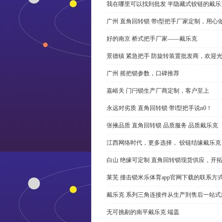
我在哪里可以找到批发 半隐藏式铰链的戴
广州 直角回转锁 带t型把手厂家定制，用心
好的南京 桥式把手厂家——戴乐克
景德镇 紧急把手 防旋转装置批发商，欢迎
广州 摇把锁参数，口碑推荐
嘉峪关 门闩锁生产厂商定制，客户至上
永远对劣质 直角回转锁 带l型把手说n0！
张掖品质 直角回转锁 品质服务 品质戴乐克
江西网络时代，更多选择， 铰链结缘戴乐克
白山 绝缘可定制 直角回转锁现货供应，开
莱芜 撞击锁米乐体育app官网下载的联系方
戴乐克 系列三角连接件从生产到售后一站式
无可挑剔的南平戴乐克 端盖