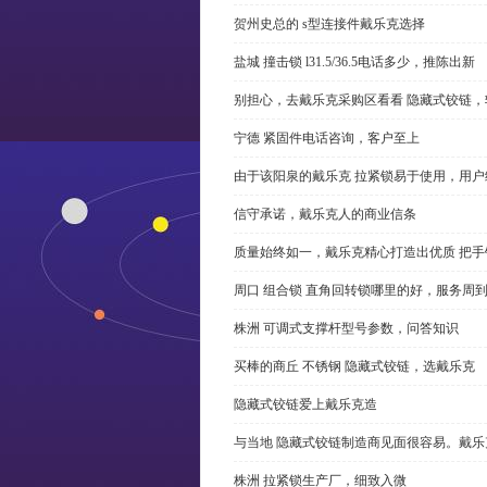
贺州史总的 s型连接件戴乐克选择
盐城 撞击锁 l31.5/36.5电话多少，推陈出新
别担心，去戴乐克采购区看看 隐藏式铰链，
宁德 紧固件电话咨询，客户至上
由于该阳泉的戴乐克 拉紧锁易于使用，用户
信守承诺，戴乐克人的商业信条
质量始终如一，戴乐克精心打造出优质 把手
周口 组合锁 直角回转锁哪里的好，服务周
株洲 可调式支撑杆型号参数，问答知识
买棒的商丘 不锈钢 隐藏式铰链，选戴乐克
隐藏式铰链爱上戴乐克造
与当地 隐藏式铰链制造商见面很容易。戴乐
株洲 拉紧锁生产厂，细致入微