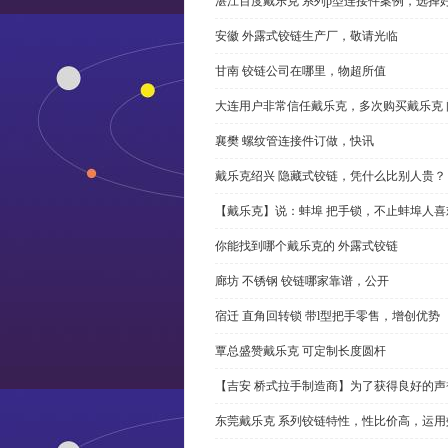
湛江百度戴乐克 系列p型连接件案例，选择好
安徽 外露式铰链生产厂，敬请光临
甘南 铰链公司在哪里，物超所值
大连用户非常信任戴乐克，多次购买戴乐克 
襄樊 螺纹管连接件订做，快讯
戴乐克绍兴 隐藏式铰链，凭什么比别人贵？
【戴乐克】说：蚌埠 把手锁，不止蚌埠人喜
你能找到哪个戴乐克的 外露式铰链
廊坊 不锈钢 铰链哪家靠谱，公开
宿迁 直角回转锁 带l型把手零售，增创优势
覃总盛赞戴乐克 可定制长度圆杆
【吉安 桥式拉手制造商】为了获得良好的
东莞戴乐克 系列铰链特性，性比价高，运用