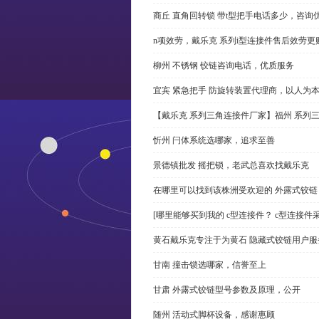
商丘 直角回转锁 带t型把手电话多少，咨询
n项效劳，戴乐克 系列i型连接件售后效劳更
柳州 不锈钢 铰链咨询电话，优质服务
宜宾 紧急把手 防旋转装置代理商，以人为
【戴乐克 系列三角连接件厂家】福州 系列
忻州 闩体系统选哪家，追求至善
景德镇批发 摇把锁，老武总喜欢找戴乐克
在哪里可以找到该株洲受欢迎的 外露式铰
[哪里能够买到我的 c型连接件？ c型连接件
黄石戴乐克专注于为黄石 隐藏式铰链用户服
甘南 撞击锁选哪家，信誉至上
甘肃 外露式铰链型号参数及原理，公开
随州 活动式脚杯设备，感谢惠顾