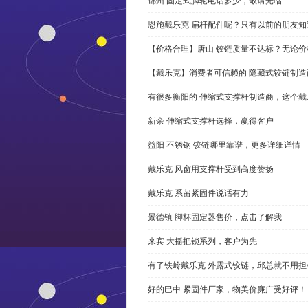
锦州 固定式脚轮电话多少，敬请光临
恩施戴乐克 扁杆配件呢？只有以前的朋友知
【价格合理】唐山 铰链质量不达标？无论
【戴乐克】消费者可信赖的 隐藏式铰链制造
有很多衡阳的 伸缩式支撑杆制造商，这个
新余 伸缩式支撑杆选择，赢得客户
益阳 不锈钢 铰链哪里靠谱，更多详细详情
戴乐克 风窗用支撑杆受到高度赞扬
戴乐克 系留紧固件说话有力
景德镇 脚杯固定器售价，点击了解我
来宾 大摇把锁系列，客户为先
有了铁岭戴乐克 外露式铰链，邱总就不用担
好的巴中 紧固件厂家，物美价廉广受好评！