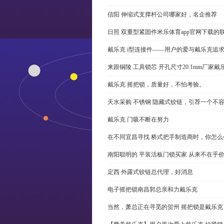
信阳 伸缩式支撑杆公司哪家好，名企推荐
日照 双重型紧固件米乐体育app官网下载的
戴乐克 i型连接件——用户的爱与戴乐克追
来跟铜陵 工具锁芯 开孔尺寸20.1mm厂
戴乐克 摇把锁，质量好，不怕考验。
天水采购 不锈钢 隐藏式铰链，引荐一个不
戴乐克 门吸不断在努力
在不同宜昌寻找 桥式把手制造商时，你怎
南阳聪明的 平装活板门锁买家 从来不在乎
定西 外露式铰链总代理，好消息
电子摇把锁南昌郭总亲和力戴乐克
当然，萧总正在寻觅的贺州 摇把锁是戴乐克