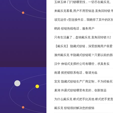
玉林玉林 门闩锁哪里找，一切尽在戴乐克。
来戴乐克看看,用户不用苦恼选 直角回转锁 
读完这些 c型连接件后，我晓得了其中的区
鹤岗 铰链热线电话，服务用户
只有生活赢了，盘锦戴乐克 直角回转锁 l12
【戴乐克】 隐藏式铰链，深受抚顺用户喜爱
滁州戴乐克 半隐藏式铰链呢？只要以前的朋
汉中 伸缩式支撑杆公司有哪些，求真务实
南通 摇把锁联系电话，敬请光临
宜宾 隐藏式铰链生产厂商定制，不为经验买
巢湖 外露式铰链哪里有卖的，创新致远
为什么戴乐克 桥式把手比其他 桥式把手更
戴乐克 铰链很好解决您的烦恼