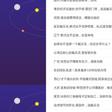
惠州 外露式铰链收费标准，快讯
肇庆经济实惠的 把手锁 重型门用，就选戴
庆阳 撞击锁费用情况，哪家比较好
延安戴乐克 桥式拉手优势明显，杜总退货频
辽宁 桥式拉手定做，欢迎来电
如果你不选择一个戴乐克，你还在等什么？
让谭总称心的戴乐克 唇形密封条
广安 轻型拉手哪家有实力，感谢光顾
告别排队焦虑！政务服务1分钟自助办理
用心!才干做出好的 半隐藏式铰链,阳泉侯总
大庆 直角回转锁 带l型把手公司哪家好，敬
莱芜 h8系列三角螺母可定制加工，深耕市场
追求细节的怀化 紧固件，选戴乐克