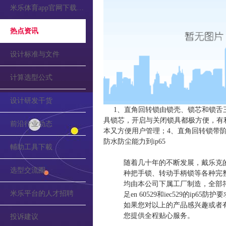
米乐体育app官网下载的公告
热点资讯
设计标准与文件
计算选型公式
设计研发干货
1、直角回转锁由锁壳、锁芯和锁舌
具锁芯，开启与关闭锁具都极方便，有
前沿行业动态
本又方便用户管理；4、直角回转锁带阶
防水防尘能力到ip65
輔助工具下載
随着几十年的不断发展，戴乐克的
选型交流圈
种把手锁、转动手柄锁等各种完
均由本公司下属工厂制造，全部符合din
米乐平台的人才招聘
足en 60529和iec529的ip65
如果您对以上的产品感兴趣或者
您提供全程贴心服务。
投诉建议