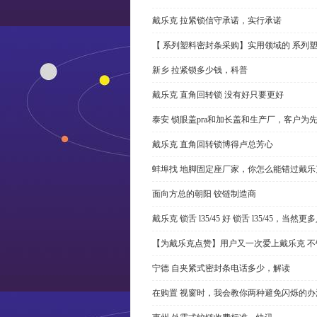
戴乐克 拉紧锁信守承诺，实行承诺
【 系列塑料密封条采购】实用领域的 系列
新乡 拉紧锁多少钱，科普
戴乐克 直角回转锁 没有好只要更好
泰安 锁眼盖pra和加长盖和生产厂，客户为
戴乐克 直角回转锁博得卢总芳心
蚌埠找 地脚固定座厂家，你怎么能错过戴乐
面向方总的朝阳 铰链制造商
戴乐克 锁舌 l35/45 好 锁舌 l35/45，当然
【为戴乐克点赞】用户又一次爱上戴乐克 不
宁德 自夹紧式密封条电话多少，解读
在购置 视窗时，我会教你两种避免闪烁的办