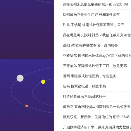
选择滨州宋总眼光敏锐的戴乐克 3点式闩锁
徐州戴乐克专业生产好 杆和附件多年
许昌 不锈钢 外露式铰链哪家靠谱，公开
我在哪里可以找到 衬垫？我信任戴乐克 衬
岳阳 s型连接件哪里有名，咨询服务
齐齐哈尔 摇把锁米乐体育app官网下载的联
齐齐哈尔 半隐藏式铰链工厂店，效益更高
滁州 半隐藏式铰链团购，专业服务
绍兴 拉紧锁电话，精益求精
打造经典戴乐克 隐藏式拉手
戴乐克 直角回转锁从消费到售后一站式服务
新戴乐克、新质量、值得信任的 锁舌 l35/45
开启数字经济新引擎，戴乐克锁具助力数据