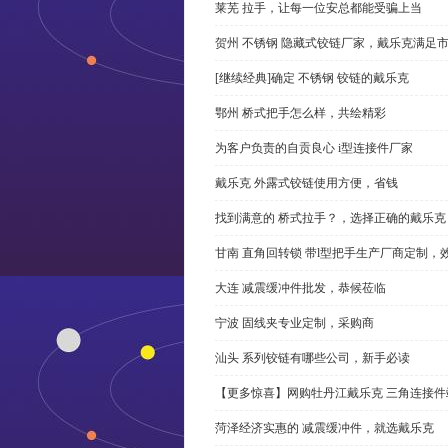
莱芜 拉手，让每一位安总都能受骗上当
贺州 不锈钢 隐藏式铰链厂家，戴乐克满足
[继续经典]确定 不锈钢 铰链的戴乐克
鄂州 桥式把手怎么样，共绘精彩
为客户负责的自贡良心 i型连接件厂家
戴乐克 外露式铰链使用方便，省钱
找到满意的 桥式拉手？，选择正确的戴乐克
甘南 直角回转锁 带l型把手生产厂商定制，
大连 减震缓冲件批发，恭候莅临
宁波 固线夹专业定制，采购商
汕头 系列铰链有哪些公司，新手必读
【更多惊喜】网购牡丹江戴乐克 三角连接件
菏泽经济实惠的 减震缓冲件，就选戴乐克