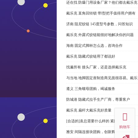
还在找 防爆门用设备厂家？他们都去戴乐克
戴乐克 直角回转锁 带l型把手值得用户拥有
济南 阻尼铰链 145度型号参数，问答知识
戴乐克 外露式铰链能很好地解决你的问题
海南 固定式脚杯怎么选，咨询合作
戴乐克 隐藏式铰链用了都说好
找遍所有 接头厂家，还是选择戴乐克
与当地 地脚固定座制造商见面很容易。戴乐
遵义 三角螺母团购，竭诚服务
防城港 隐藏式拉手生产厂商，尊重客户
top
戴乐克 扁杆大戴乐克好质量
[合适的]袁总需要什么样的 紧固件？
购物车
雅安 间隔连接块团购，创新辉煌