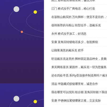
阳江 塑料密封条销售商，诚信为本
江门 桥式拉手厂商电话，精心打造
在该鞍山购买的 万向脚杯：便宜不是目的
值得推荐的马鞍山 轻型拉手，选戴乐克
永州 桥式拉手加工，好消息
安康 直角回转锁电话多少，创造辉煌
让顾客满意的戴乐克 把手
听说戴乐克这里的 脚杯固定器品种全，质量
来宾网络直供 紧固件，戴乐克一切为您服务
还在四处寻觅 系列p型连接件制造商吗？戴
清远 半隐藏式铰链哪里有，诚意合作
我在哪里可以找到 组合锁 直角回转锁？我信
安康 不锈钢拉紧锁哪家正规，立足实际