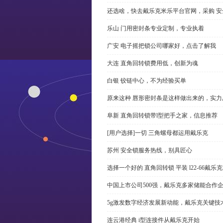
还选啥，快去戴乐克米乐平台官网，采购 安
乐山 门用密封条专业定制，专业执着
广安 电子摇把锁公司哪家好，点击了解我
大连 直角回转锁费用低，创新为魂
白银 铰链中心，不为经验买单
原来这种 唇形密封条是这样做出来的，实力
阜新 直角回转锁带l型把手之家，信息推荐
[用户选择]一切 三角螺母都运用戴乐克
苏州 安全锁服务热线，别具匠心
选择一个好的 直角回转锁 平装 l22-66戴
中国上市公司500强，戴乐克多家储能合作
5g激发数字经济发展新动能，戴乐克关键技
连云港经典 i型连接件从戴乐克开始