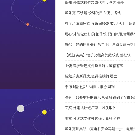
贺州 外露式铰链加盟代理，享誉海外
戴乐克 不锈钢 铰链使用方便，省钱
有了辽阳戴乐克 直角回转锁 带t型把手，欧
用心!才能做出好的 把手锁 配闩体用,忻州
当然，好的质量会让第二个用户购买戴乐克 
【经济实惠】性价比很高的戴乐克 摇把锁
上饶 螺纹管连接件质量好，诚信有缘
新戴乐克新品质,值得信赖的 端盖
宁德 b型连接件销售，服务周到
没有，只要更好的戴乐克 铰链得到了全面晋
宜宾 外露式铰链厂家，以质取胜
南京 可调式支撑杆选择，赢得客户
戴乐克锁具助力充电桩安全再进一步，电动汽车供电