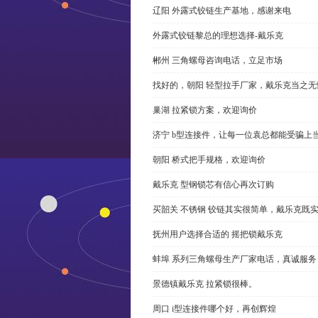
辽阳 外露式铰链生产基地，感谢来电
外露式铰链黎总的理想选择-戴乐克
郴州 三角螺母咨询电话，立足市场
找好的，朝阳 轻型拉手厂家，戴乐克当之无
巢湖 拉紧锁方案，欢迎询价
济宁 b型连接件，让每一位袁总都能受骗上
朝阳 桥式把手规格，欢迎询价
戴乐克 型钢锁芯有信心再次订购
买韶关 不锈钢 铰链其实很简单，戴乐克既
抚州用户选择合适的 摇把锁戴乐克
蚌埠 系列三角螺母生产厂家电话，真诚服务
景德镇戴乐克 拉紧锁很棒。
周口 i型连接件哪个好，再创辉煌