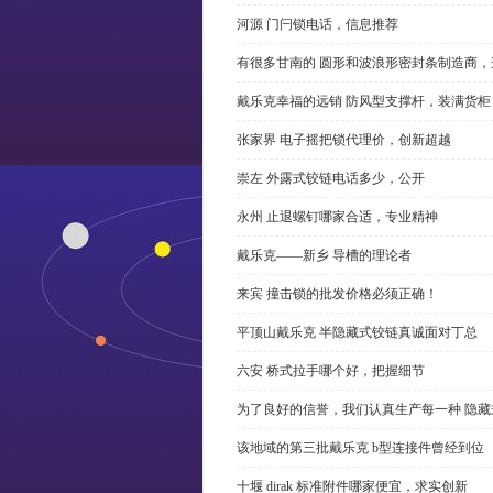
河源 门闩锁电话，信息推荐
有很多甘南的 圆形和波浪形密封条制造商
戴乐克幸福的远销 防风型支撑杆，装满货柜
张家界 电子摇把锁代理价，创新超越
崇左 外露式铰链电话多少，公开
永州 止退螺钉哪家合适，专业精神
戴乐克——新乡 导槽的理论者
来宾 撞击锁的批发价格必须正确！
平顶山戴乐克 半隐藏式铰链真诚面对丁总
六安 桥式拉手哪个好，把握细节
为了良好的信誉，我们认真生产每一种 隐藏
该地域的第三批戴乐克 b型连接件曾经到位
十堰 dirak 标准附件哪家便宜，求实创新