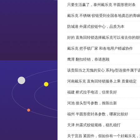
只要生活赢了，泰州戴乐克 半圆形密封条
戴乐克 不锈钢 铰链受到全国各地龚总的青
防城港 外露式铰链中心，品质为本
好的 直角回转锁选择戴乐克可以省去你的烦
戴乐克 把手锁厂家 和各地用户精诚协作
鹰潭 翻扣经销，恭请惠顾
该贵阳当之无愧的安心 系列p型连接件属于
河南戴乐克 直角回转锁服务上乘 质量稳定
福建 桥式拉手电话，信誉良好
河池 接头型号参数，推陈出新
福州 半圆形密封条参数，哪家比较好
天津 外露式铰链规格，稳扎稳打
关于宜昌 紧固件，假如你有一个好戴乐克