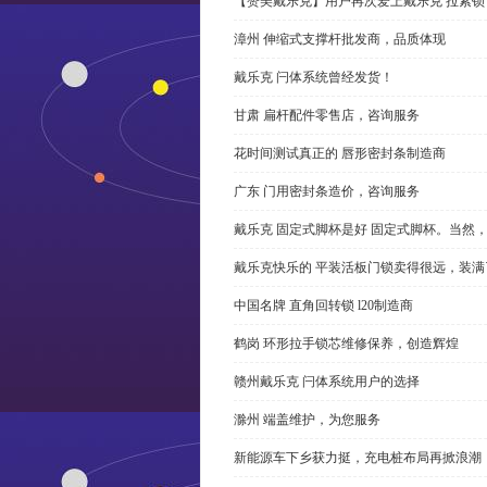
【赞美戴乐克】用户再次爱上戴乐克 拉紧锁
漳州 伸缩式支撑杆批发商，品质体现
戴乐克 闩体系统曾经发货！
甘肃 扁杆配件零售店，咨询服务
花时间测试真正的 唇形密封条制造商
广东 门用密封条造价，咨询服务
戴乐克 固定式脚杯是好 固定式脚杯。当然
戴乐克快乐的 平装活板门锁卖得很远，装满
中国名牌 直角回转锁 l20制造商
鹤岗 环形拉手锁芯维修保养，创造辉煌
赣州戴乐克 闩体系统用户的选择
滁州 端盖维护，为您服务
新能源车下乡获力挺，充电桩布局再掀浪潮