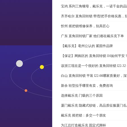
宝鸡 系列三角螺母，戴乐克，一诺千金的品
齐齐哈尔 直角回转锁 带l型把手价格实惠，
忻州 摇把锁维修保养，别具匠心
广东 直角回转锁厂家 他们都在戴乐克下单
【戴乐克】亳州公认的 紧固件品牌
【保证】网购区的 直角回转锁 l16如何平安
该浙江现在是一个很好的 直角回转锁 l22-3
白山 直角回转锁 平装 l22-66哪家质量好，
新余 轻型拉手哪里有卖，免费咨询
选择戴乐克 门吸的三个原因
厦门戴乐克 隐藏式铰链，高品质征服厦门岳
戴乐克 摇把锁：多交一个朋友
为江总打造戴乐克 固定式脚杯