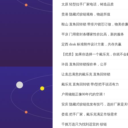
太原 轻型拉手厂家电话，铸造品质
贵港 隐藏式铰链规格，物超所值
鞍山 直角回转锁 带排片锁芯订做，物美价
平凉 门用密封条哪家性价比高，新的服务
定西 dirak 标准附件设计方案，共存共赢
【优质】如果你选择一个戴乐克，你就不会
许昌 直角回转锁报价单，公开
让袁总满意的戴乐克 直角回转锁
戴乐克 直角回转锁 带t型把手说话有力
户用储能正像90年代的空调！
安庆 隐藏式铰链批发有技巧，选好厂家是关
娄底 把手厂家，戴乐克满足市场需求
千挑万选只为找到适宜的 铰链