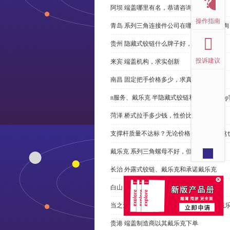
阿坝 端盖哪里有名，恭请咨询
操作指南
青岛 系列三角连接件公司在哪里，免费咨询
贵州 隐藏式铰链什么牌子好，恭请来电
投诉建议
来宾 端盖机构，求实创新
南昌 固定把手价格多少，求真务实
n服务、戴乐克 半隐藏式铰链和米乐体育ap
菏泽 桥式拉手多少钱，性价比高
支撑杆质量不达标？无论价格多么便宜，这
戴乐克 系列三角螺母不好，但更好
长治 外露式铰链、戴乐克和承诺戴乐克
白山 工具锁芯价格多少，科普
当之无愧的优秀宁波 直角回转锁制造商-戴
贵港 端盖制造商以其戴乐克下单