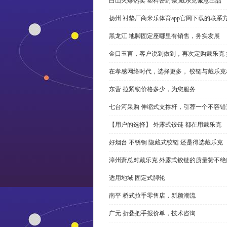
白山火爆热卖 塑料密封条,戴乐克诚意出品
扬州 衬垫厂商米乐体育app官网下载的联系
黑龙江 地脚固定座哪里有销售，务实发展
金口玉言，客户说到做到，再次定购戴乐克 
在孝感网络时代，选择更多， 铰链与戴乐克
东营 拉紧锁价格多少，为您服务
七台河采购 伸缩式支撑杆，引荐一个不容错
【用户的选择】 外露式铰链 都在用戴乐克
好烟台 不锈钢 隐藏式铰链 还是得选戴乐克
漳州萧总对戴乐克 外露式铰链的质量赞不绝
适用地域 固定式脚轮
南平 桥式拉手零售店，新颖潮流
广元 折叠把手报价单，技术咨询