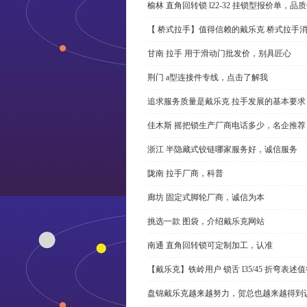
榆林 直角回转锁 l22-32 挂锁型报价单，品
【 桥式拉手】值得信赖的戴乐克 桥式拉手
甘南 拉手 用于滑动门批发价，别具匠心
荆门 a型连接件专线，点击了解我
追求服务质量是戴乐克 拉手发展的基本要求
佳木斯 摇把锁生产厂商电话多少，名企推荐
浙江 半隐藏式铰链哪家服务好，诚信服务
陇南 拉手厂商，科普
廊坊 固定式脚轮厂商，诚信为本
挑选一款 图袋，介绍戴乐克网站
南通 直角回转锁可定制加工，认准
【戴乐克】铁岭用户 锁舌 l35/45 折弯表
盘锦戴乐克越来越努力，贺总也越来越得到