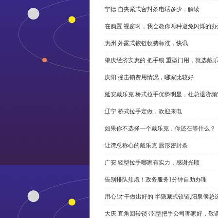
宁德 自夹紧式密封条电话多少，解读
在购置 视窗时，我会教你两种避免闪烁的办
惠州 外露式铰链收费标准，快讯
肇庆经济实惠的 把手锁 重型门用，就选戴
庆阳 撞击锁费用情况，哪家比较好
延安戴乐克 桥式拉手优势明显，杜总退货频
辽宁 桥式拉手定做，欢迎来电
如果你不选择一个戴乐克，你还在等什么？
让谭总称心的戴乐克 唇形密封条
广安 轻型拉手哪家有实力，感谢光顾
告别排队焦虑！政务服务1分钟自助办理
用心!才干做出好的 半隐藏式铰链,阳泉侯总
大庆 直角回转锁 带l型把手公司哪家好，敬