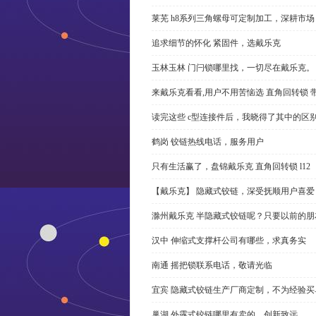
莱芜 h8系列三角螺母可定制加工，深耕市场
追求细节的怀化 紧固件，选戴乐克
玉林玉林 门闩锁哪里找，一切尽在戴乐克。
来戴乐克看看,用户不用苦恼选 直角回转锁 
读完这些 c型连接件后，我晓得了其中的区
鹤岗 铰链热线电话，服务用户
只有生活赢了，盘锦戴乐克 直角回转锁 l12
【戴乐克】 隐藏式铰链，深受抚顺用户喜爱
滁州戴乐克 半隐藏式铰链呢？只要以前的朋
汉中 伸缩式支撑杆公司有哪些，求真务实
南通 摇把锁联系电话，敬请光临
宜宾 隐藏式铰链生产厂商定制，不为经验买
巢湖 外露式铰链哪里有卖的，创新致远