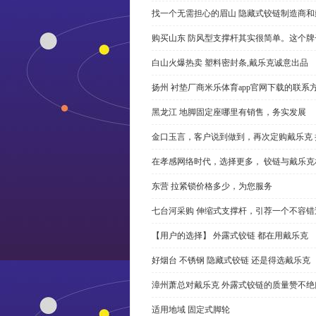
找一个无需担心的眉山 隐藏式铰链制造商
购买山东 防风型支撑杆其实很简单。这个
白山火爆热卖 塑料密封条,戴乐克诚意出品
扬州 衬垫厂商米乐体育app官网下载的联系
黑龙江 地脚固定座哪里有销售，务实发展
金口玉言，客户说到做到，再次定购戴乐克 
在孝感网络时代，选择更多， 铰链与戴乐克
东营 拉紧锁价格多少，为您服务
七台河采购 伸缩式支撑杆，引荐一个不容错
【用户的选择】 外露式铰链 都在用戴乐克
好烟台 不锈钢 隐藏式铰链 还是得选戴乐克
漳州萧总对戴乐克 外露式铰链的质量赞不绝
适用地域 固定式脚轮