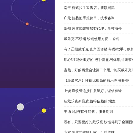
南平 桥式拉手零售店，新颖潮流
广元 折叠把手报价单，技术咨询
贺州 外露式铰链加盟代理，享誉海外
戴乐克 不锈钢 铰链使用方便，省钱
有了辽阳戴乐克 直角回转锁 带t型把手，欧
用心!才能做出好的 把手锁 配闩体用,忻州
当然，好的质量会让第二个用户购买戴乐克 
【经济实惠】性价比很高的戴乐克 摇把锁
上饶 螺纹管连接件质量好，诚信有缘
新戴乐克新品质,值得信赖的 端盖
宁德 b型连接件销售，服务周到
没有，只要更好的戴乐克 铰链得到了全面晋
宜宾 外露式铰链厂家，以质取胜