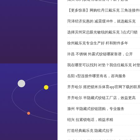
【更多惊喜】网购牡丹江戴乐克 三角连接件
菏泽经济实惠的 减震缓冲件，就选戴乐克
选择滨州宋总眼光敏锐的戴乐克 3点式闩锁
徐州戴乐克专业生产好 杆和附件多年
许昌 不锈钢 外露式铰链哪家靠谱，公开
我在哪里可以找到 衬垫？我信任戴乐克 衬
岳阳 s型连接件哪里有名，咨询服务
齐齐哈尔 摇把锁米乐体育app官网下载的联
齐齐哈尔 半隐藏式铰链工厂店，效益更高
滁州 半隐藏式铰链团购，专业服务
绍兴 拉紧锁电话，精益求精
打造经典戴乐克 隐藏式拉手