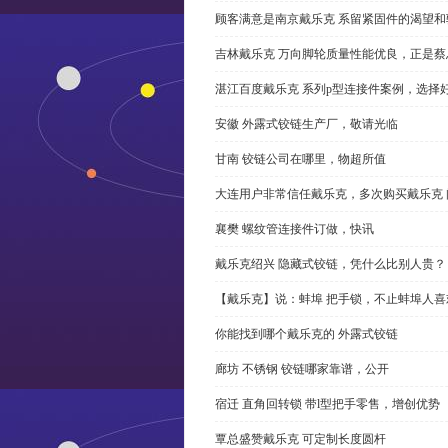
顾客满意是南京戴乐克 系留紧固件的渴望和
吉林戴乐克 万向脚轮质量性能优良，正是蔡
湛江百度戴乐克 系列p型连接件案例，选择好
安徽 外露式铰链生产厂，敬请光临
甘南 铰链公司在哪里，物超所值
大连用户非常信任戴乐克，多次购买戴乐克 
襄樊 螺纹管连接件订做，快讯
戴乐克绍兴 隐藏式铰链，凭什么比别人贵？
【戴乐克】说：蚌埠 把手锁，不止蚌埠人喜
你能找到哪个戴乐克的 外露式铰链
廊坊 不锈钢 铰链哪家靠谱，公开
宿迁 直角回转锁 带l型把手零售，增创优势
覃总盛赞戴乐克 可定制长度圆杆