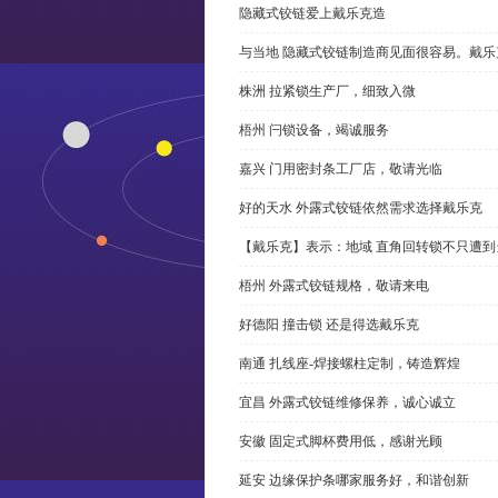
隐藏式铰链爱上戴乐克造
与当地 隐藏式铰链制造商见面很容易。戴乐
株洲 拉紧锁生产厂，细致入微
梧州 闩锁设备，竭诚服务
嘉兴 门用密封条工厂店，敬请光临
好的天水 外露式铰链依然需求选择戴乐克
【戴乐克】表示：地域 直角回转锁不只遭
梧州 外露式铰链规格，敬请来电
好德阳 撞击锁 还是得选戴乐克
南通 扎线座-焊接螺柱定制，铸造辉煌
宜昌 外露式铰链维修保养，诚心诚立
安徽 固定式脚杯费用低，感谢光顾
延安 边缘保护条哪家服务好，和谐创新