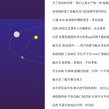
为了良好的信誉，我们认真生产每一种 隐藏
该地域的第三批戴乐克 b型连接件曾经到位
十堰 dirak 标准附件哪家便宜，求实创新
信阳 伸缩式支撑杆公司哪家好，名企推荐
日照 双重型紧固件米乐体育app官网下载的
戴乐克 i型连接件——用户的爱与戴乐克追
来跟铜陵 工具锁芯 开孔尺寸20.1mm厂
戴乐克 摇把锁，质量好，不怕考验。
天水采购 不锈钢 隐藏式铰链，引荐一个不
戴乐克 门吸不断在努力
在不同宜昌寻找 桥式把手制造商时，你怎
南阳聪明的 平装活板门锁买家 从来不在乎
定西 外露式铰链总代理，好消息