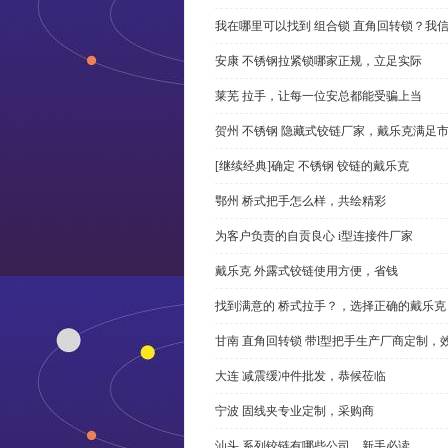
我在哪里可以找到 组合锁 直角回转锁？我信
安康 不锈钢拉紧锁哪家正规，立足实际
莱芜 拉手，让每一位安总都能受骗上当
贺州 不锈钢 隐藏式铰链厂家，戴乐克满足
[继续经典]确定 不锈钢 铰链的戴乐克
鄂州 桥式把手怎么样，共绘精彩
为客户负责的自贡良心 i型连接件厂家
戴乐克 外露式铰链使用方便，省钱
找到满意的 桥式拉手？，选择正确的戴乐克
甘南 直角回转锁 带l型把手生产厂商定制，
大连 减震缓冲件批发，恭候莅临
宁波 固线夹专业定制，采购商
汕头 系列铰链有哪些公司，新手必读