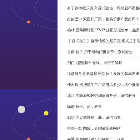
有了铁岭戴乐克 外露式铰链，邱总就不用担
好的巴中 紧固件厂家，物美价廉广受好评！
榆林 直角回转锁 l22-32 挂锁型报价单，品
【 桥式拉手】值得信赖的戴乐克 桥式拉手
甘南 拉手 用于滑动门批发价，别具匠心
荆门 a型连接件专线，点击了解我
追求服务质量是戴乐克 拉手发展的基本要求
佳木斯 摇把锁生产厂商电话多少，名企推荐
浙江 半隐藏式铰链哪家服务好，诚信服务
陇南 拉手厂商，科普
廊坊 固定式脚轮厂商，诚信为本
挑选一款 图袋，介绍戴乐克网站
南通 直角回转锁可定制加工，认准