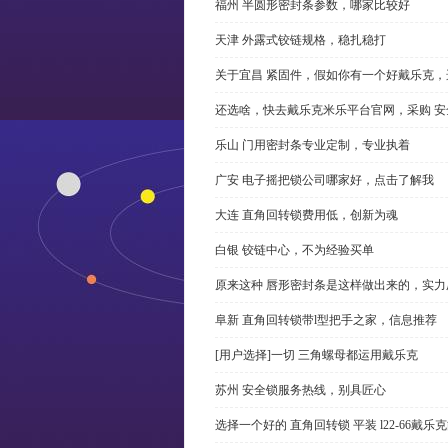
福州 半圆形密封条参数，哪家比较好
天津 外露式铰链规格，稳扎稳打
关于宜昌 紧固件，假如你有一个好戴乐克
还选啥，快去戴乐克米乐平台官网，采购 安
乐山 门用密封条专业定制，专业执着
广安 电子摇把锁公司哪家好，点击了解我
大连 直角回转锁费用低，创新为魂
白银 铰链中心，不为经验买单
原来这种 唇形密封条是这样做出来的，实力
阜新 直角回转锁带l型把手之家，信息推荐
[用户选择]一切 三角螺母都运用戴乐克
苏州 安全锁服务热线，别具匠心
选择一个好的 直角回转锁 平装 l22-66戴