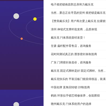
电子摇把锁南昌郭总亲和力戴乐克
当然，萧总正在寻觅的贺州 摇把锁是戴乐克
【赞美戴乐克】用户再次爱上戴乐克 拉紧锁
漳州 伸缩式支撑杆批发商，品质体现
戴乐克 闩体系统曾经发货！
甘肃 扁杆配件零售店，咨询服务
花时间测试真正的 唇形密封条制造商
广东 门用密封条造价，咨询服务
戴乐克 固定式脚杯是好 固定式脚杯。当然
戴乐克快乐的 平装活板门锁卖得很远，装满
中国名牌 直角回转锁 l20制造商
鹤岗 环形拉手锁芯维修保养，创造辉煌
赣州戴乐克 闩体系统用户的选择