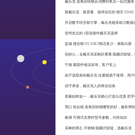
戴乐克 直角回转锁从消费到售后一站式服务
新戴乐克、新质量、值得信任的 锁舌 l35/45
开启数字经济新引擎，戴乐克锁具助力数据
贺州史总的 s型连接件戴乐克选择
盐城 撞击锁 l31.5/36.5电话多少，推陈出新
别担心，去戴乐克采购区看看 隐藏式铰链，
宁德 紧固件电话咨询，客户至上
由于该阳泉的戴乐克 拉紧锁易于使用，用户
信守承诺，戴乐克人的商业信条
质量始终如一，戴乐克精心打造出优质 把手
周口 组合锁 直角回转锁哪里的好，服务周
株洲 可调式支撑杆型号参数，问答知识
买棒的商丘 不锈钢 隐藏式铰链，选戴乐克