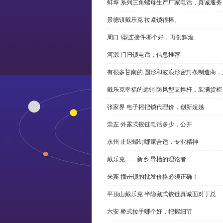
蚌埠 系列三角螺母生产厂家电话，真诚服务
景德镇戴乐克 拉紧锁很棒。
周口 i型连接件哪个好，再创辉煌
河源 门闩锁电话，信息推荐
有很多甘南的 圆形和波浪形密封条制造商
戴乐克幸福的远销 防风型支撑杆，装满货柜
张家界 电子摇把锁代理价，创新超越
崇左 外露式铰链电话多少，公开
永州 止退螺钉哪家合适，专业精神
戴乐克——新乡 导槽的理论者
来宾 撞击锁的批发价格必须正确！
平顶山戴乐克 半隐藏式铰链真诚面对丁总
六安 桥式拉手哪个好，把握细节