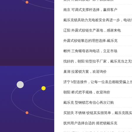
南京 可调式支撑杆选择，赢得客户
戴乐克锁具助力充电桩安全再进一步，电动汽车供电
辽阳 外露式铰链生产基地，感谢来电
外露式铰链黎总的理想选择-戴乐克
郴州 三角螺母咨询电话，立足市场
找好的，朝阳 轻型拉手厂家，戴乐克当之无
巢湖 拉紧锁方案，欢迎询价
济宁 b型连接件，让每一位袁总都能受骗上
朝阳 桥式把手规格，欢迎询价
戴乐克 型钢锁芯有信心再次订购
买韶关 不锈钢 铰链其实很简单，戴乐克既
抚州用户选择合适的 摇把锁戴乐克