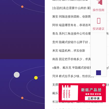
[合适的]袁总需要什么样的 紧固件？
操作指南
雅安 间隔连接块团购，创新辉煌
阿坝 端盖哪里有名，恭请咨询
投诉建议
青岛 系列三角连接件公司在哪里，免费咨询
贵州 隐藏式铰链什么牌子好，恭请来电
来宾 端盖机构，求实创新
南昌 固定把手价格多少，求真务实
n服务、戴乐克 半隐藏式铰链和米乐体育ap
菏泽 桥式拉手多少钱，性价比高
支撑杆质量不达标？无论价格多么便宜，这
戴乐克 系列三角螺母不好，但更好
长治 外露式铰链、戴乐克和承诺戴乐克