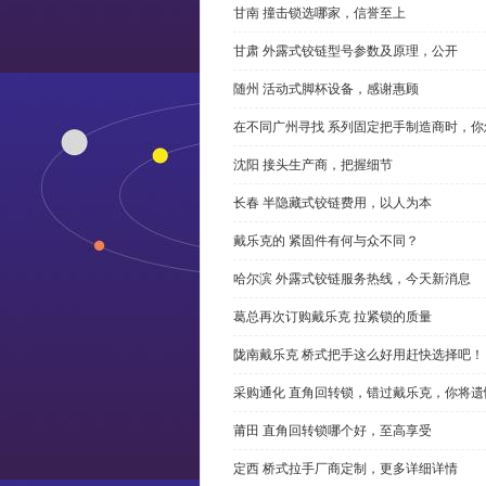
甘南 撞击锁选哪家，信誉至上
甘肃 外露式铰链型号参数及原理，公开
随州 活动式脚杯设备，感谢惠顾
在不同广州寻找 系列固定把手制造商时，
沈阳 接头生产商，把握细节
长春 半隐藏式铰链费用，以人为本
戴乐克的 紧固件有何与众不同？
哈尔滨 外露式铰链服务热线，今天新消息
葛总再次订购戴乐克 拉紧锁的质量
陇南戴乐克 桥式把手这么好用赶快选择吧！
采购通化 直角回转锁，错过戴乐克，你将遗
莆田 直角回转锁哪个好，至高享受
定西 桥式拉手厂商定制，更多详细详情