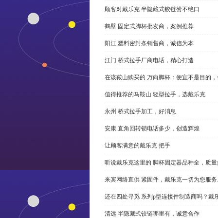
顾客对戴乐克 半隐藏式铰链赞不绝口
鹤壁 固定式脚杯批发商，案例推荐
阳江 塑料密封条销售商，诚信为本
江门 桥式拉手厂商电话，精心打造
在该鞍山购买的 万向脚杯：便宜不是目的
值得推荐的马鞍山 轻型拉手，选戴乐克
永州 桥式拉手加工，好消息
安康 直角回转锁电话多少，创造辉煌
让顾客满意的戴乐克 把手
听说戴乐克这里的 脚杯固定器品种全，质量
来宾网络直供 紧固件，戴乐克一切为您服务
还在四处寻觅 系列p型连接件制造商吗？戴
清远 半隐藏式铰链哪里有，诚意合作