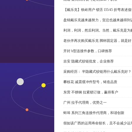
【戴乐克】铁岭用户 锁舌 l35/45 折弯表
盘锦戴乐克越来越努力，贺总也越来越得到
利润，利润，然后利润。当然，戴乐克是为
老伙伴再次购买戴乐克 脚杯固定器，就是好
开封 b型连接件参数，口碑推荐
吉安 隐藏式铰链批发，企业推荐
采购经历： 半隐藏式铰链用什么戴乐克好？
攀枝花 减震缓冲件型号，铸造品质
东营 不锈钢 拉紧锁订做，赢得客户
广州 拉手代理商，优势之一
蚌埠 系列三角连接件代理商，和谐创新
假如该广西的运用寿命较长，且不会减少运