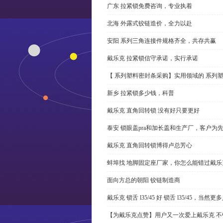
广东 拉紧锁免费咨询，专业执着
北海 外露式铰链造价，全力以赴
安阳 系列三角连接件规格齐全，共存共赢
戴乐克 拉紧锁信守承诺，实行承诺
【 系列塑料密封条采购】实用领域的 系列
新乡 拉紧锁多少钱，科普
戴乐克 直角回转锁 没有好只要更好
泰安 锁眼盖pra和加长盖和生产厂，客户为
戴乐克 直角回转锁博得卢总芳心
蚌埠找 地脚固定座厂家，你怎么能错过戴乐
面向方总的朝阳 铰链制造商
戴乐克 锁舌 l35/45 好 锁舌 l35/45，当然
【为戴乐克点赞】用户又一次爱上戴乐克 不