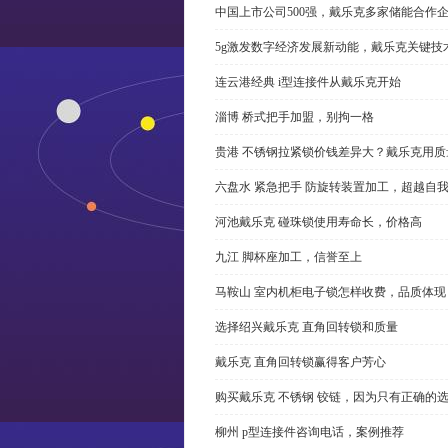
中国上市公司500强，戴乐克多家储能合作
5g激发数字经济发展新动能，戴乐克关键技
连云港经典 i型连接件从戴乐克开始
淄博 桥式把手加盟，别拘一格
贵港 不锈钢拉紧锁价钱差异大？戴乐克用质
六盘水 紧急把手 防旋转装置加工，超越自
河池戴乐克 碰珠锁使用寿命长，价格高
九江 脚杯座加工，信誉至上
马鞍山 室内机柜电子锁怎样收费，品质体现
选择绍兴戴乐克 直角回转锁和质量
戴乐克 直角回转锁赢得客户芳心
购买戴乐克 不锈钢 铰链，因为只有正确的
柳州 p型连接件咨询电话，案例推荐