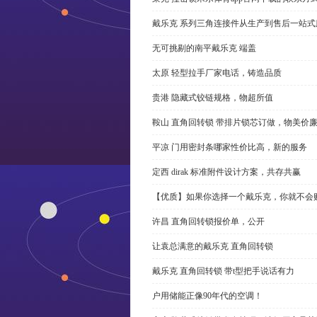
戴乐克 系列三角连接件从生产到售后一站式
无可挑剔的南平戴乐克 端盖
太原 轻型拉手厂家电话，铸造品质
贵港 隐藏式铰链规格，物超所值
鞍山 直角回转锁 带排片锁芯订做，物美价
平凉 门用密封条哪家性价比高，新的服务
定西 dirak 标准附件设计方案，共存共赢
【优质】如果你选择一个戴乐克，你就不会
许昌 直角回转锁报价单，公开
让袁总满意的戴乐克 直角回转锁
戴乐克 直角回转锁 带t型把手说话有力
户用储能正像90年代的空调！