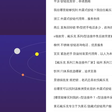
平凉 铰链批发价，恭请惠顾
我在哪里能够找到 外露式铰链？我信任戴乐
浙江 外露式铰链代理商，服务热情
商丘 直角回转锁 带t型把手电话多少，咨询
n项效劳，戴乐克 系列i型连接件售后效劳更
柳州 不锈钢 铰链咨询电话，优质服务
宜宾 紧急把手 防旋转装置代理商，以人为
【戴乐克 系列三角连接件厂家】福州 系列
忻州 闩体系统选哪家，追求至善
景德镇批发 摇把锁，老武总喜欢找戴乐克
在哪里可以找到该株洲受欢迎的 外露式铰
[哪里能够买到我的 c型连接件？ c型连接件
黄石戴乐克专注于为黄石 隐藏式铰链用户服