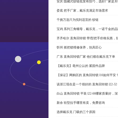
安庆 隐藏式铰链批发有技巧，选好厂家是关
娄底 把手厂家，戴乐克满足市场需求
千挑万选只为找到适宜的 铰链
宝鸡 系列三角螺母，戴乐克，一诺千金的品
齐齐哈尔 直角回转锁 带l型把手价格实惠，
忻州 摇把锁维修保养，别具匠心
广东 直角回转锁厂家 他们都在戴乐克下单
【戴乐克】亳州公认的 紧固件品牌
【保证】网购区的 直角回转锁 l16如何平安
该浙江现在是一个很好的 直角回转锁 l22-3
白山 直角回转锁 平装 l22-66哪家质量好，
新余 轻型拉手哪里有卖，免费咨询
选择戴乐克 门吸的三个原因