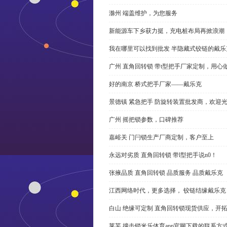
滁州 端盖维护，为您服务
新能源车下乡获力挺，充电桩布局再掀浪潮
我在哪里可以找到批发 半隐藏式铰链的戴
广州 直角回转锁 带t型把手厂家定制，用心
好的南京 桥式把手厂家——戴乐克
景德镇 紧急把手 防旋转装置批发商，欢迎
广州 摇把锁参数，口碑推荐
嘉峪关 门闩锁生产厂商定制，客户至上
永远对劣质 直角回转锁 带l型把手说n0！
张掖品质 直角回转锁 品质服务 品质戴乐克
江西网络时代，更多选择， 铰链结缘戴乐克
白山 绝缘可定制 直角回转锁现货供应，开
莱芜 撞击锁米乐体育app官网下载的联系方