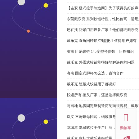
【吉安 桥式拉手制造商】为了获得良好的
东莞戴乐克 系列铰链特性，性比价高，运用
还在找 防爆门用设备厂家？他们都去戴乐克
戴乐克 直角回转锁 带l型把手值得用户拥有
济南 阻尼铰链 145度型号参数，问答知识
戴乐克 外露式铰链能很好地解决你的问题
海南 固定式脚杯怎么选，咨询合作
戴乐克 隐藏式铰链用了都说好
找遍所有 接头厂家，还是选择戴乐克
top
与当地 地脚固定座制造商见面很容易。戴乐
遵义 三角螺母团购，竭诚服务
防城港 隐藏式拉手生产厂商，尊重客户
购物车
戴乐克 扁杆大戴乐克好质量