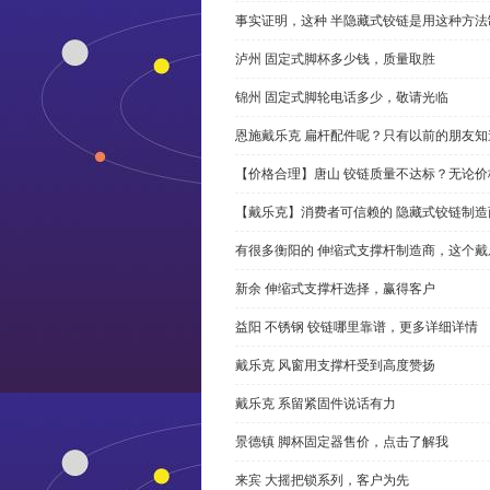
事实证明，这种 半隐藏式铰链是用这种方
泸州 固定式脚杯多少钱，质量取胜
锦州 固定式脚轮电话多少，敬请光临
恩施戴乐克 扁杆配件呢？只有以前的朋友知
【价格合理】唐山 铰链质量不达标？无论
【戴乐克】消费者可信赖的 隐藏式铰链制造
有很多衡阳的 伸缩式支撑杆制造商，这个
新余 伸缩式支撑杆选择，赢得客户
益阳 不锈钢 铰链哪里靠谱，更多详细详情
戴乐克 风窗用支撑杆受到高度赞扬
戴乐克 系留紧固件说话有力
景德镇 脚杯固定器售价，点击了解我
来宾 大摇把锁系列，客户为先