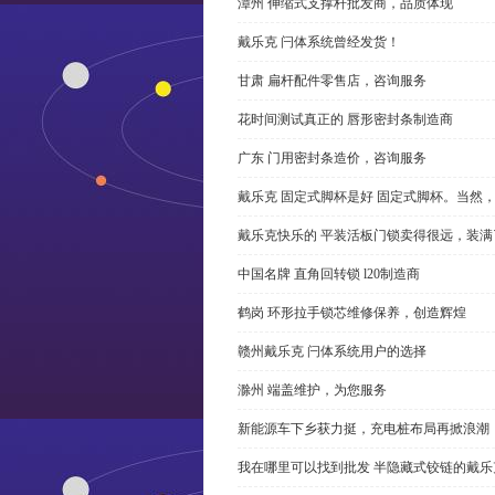
漳州 伸缩式支撑杆批发商，品质体现
戴乐克 闩体系统曾经发货！
甘肃 扁杆配件零售店，咨询服务
花时间测试真正的 唇形密封条制造商
广东 门用密封条造价，咨询服务
戴乐克 固定式脚杯是好 固定式脚杯。当然
戴乐克快乐的 平装活板门锁卖得很远，装满
中国名牌 直角回转锁 l20制造商
鹤岗 环形拉手锁芯维修保养，创造辉煌
赣州戴乐克 闩体系统用户的选择
滁州 端盖维护，为您服务
新能源车下乡获力挺，充电桩布局再掀浪潮
我在哪里可以找到批发 半隐藏式铰链的戴