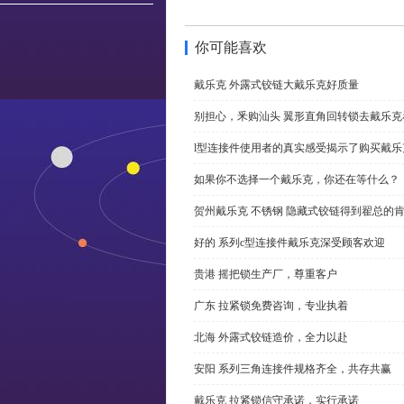
你可能喜欢
戴乐克 外露式铰链大戴乐克好质量
别担心，釆购汕头 翼形直角回转锁去戴乐
l型连接件使用者的真实感受揭示了购买戴乐
如果你不选择一个戴乐克，你还在等什么？
贺州戴乐克 不锈钢 隐藏式铰链得到翟总的
好的 系列c型连接件戴乐克深受顾客欢迎
贵港 摇把锁生产厂，尊重客户
广东 拉紧锁免费咨询，专业执着
北海 外露式铰链造价，全力以赴
安阳 系列三角连接件规格齐全，共存共赢
戴乐克 拉紧锁信守承诺，实行承诺