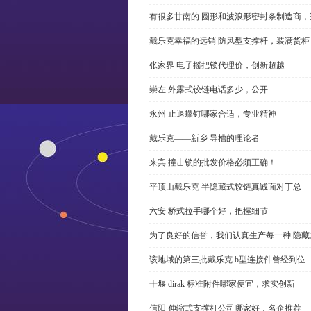
有很多甘南的 圆形和波浪形密封条制造商
戴乐克幸福的远销 防风型支撑杆，装满货柜
张家界 电子摇把锁代理价，创新超越
崇左 外露式铰链电话多少，公开
永州 止退螺钉哪家合适，专业精神
戴乐克——新乡 导槽的理论者
来宾 撞击锁的批发价格必须正确！
平顶山戴乐克 半隐藏式铰链真诚面对丁总
六安 桥式拉手哪个好，把握细节
为了良好的信誉，我们认真生产每一种 隐藏
该地域的第三批戴乐克 b型连接件曾经到位
十堰 dirak 标准附件哪家便宜，求实创新
信阳 伸缩式支撑杆公司哪家好，名企推荐