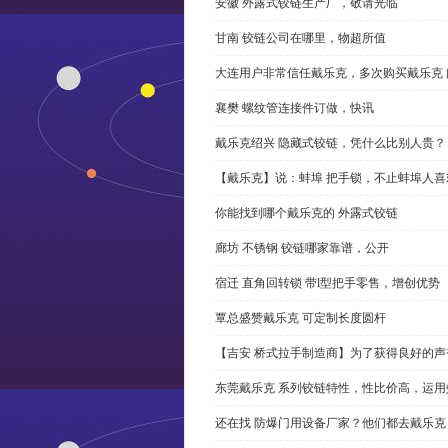
安徽 外露式铰链生产厂，敬请光临
甘南 铰链公司在哪里，物超所值
大连用户非常信任戴乐克，多次购买戴乐克 
襄樊 螺纹管连接件订做，快讯
戴乐克绍兴 隐藏式铰链，凭什么比别人贵？
【戴乐克】说：蚌埠 把手锁，不止蚌埠人喜
你能找到哪个戴乐克的 外露式铰链
廊坊 不锈钢 铰链哪家靠谱，公开
宿迁 直角回转锁 带l型把手零售，增创优势
覃总盛赞戴乐克 可定制长度圆杆
【吉安 桥式拉手制造商】为了获得良好的
东莞戴乐克 系列铰链特性，性比价高，运用
还在找 防爆门用设备厂家？他们都去戴乐克