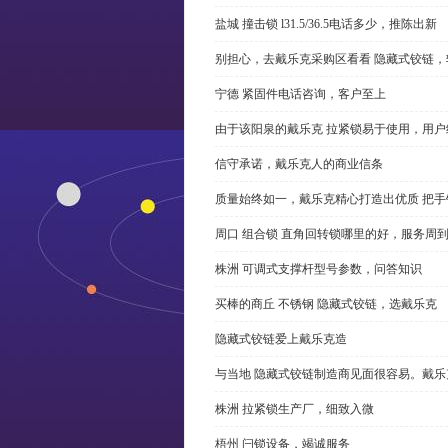
盐城 撞击锁 l31.5/36.5电话多少，推陈出新
别担心，去戴乐克采购区看看 隐藏式铰链，
宁德 紧固件电话咨询，客户至上
由于该阳泉的戴乐克 拉紧锁易于使用，用户
信守承诺，戴乐克人的商业信条
质量始终如一，戴乐克精心打造出优质 把手
周口 组合锁 直角回转锁哪里的好，服务周
株洲 可调式支撑杆型号参数，问答知识
买棒的商丘 不锈钢 隐藏式铰链，选戴乐克
隐藏式铰链爱上戴乐克造
与当地 隐藏式铰链制造商见面很容易。戴乐
株洲 拉紧锁生产厂，细致入微
梧州 闩锁设备，竭诚服务