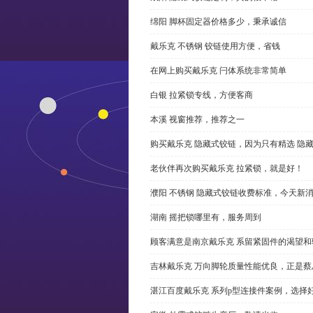
绵阳 脚杯固定器价格多少，秉承诚信
戴乐克 不锈钢 铰链使用方便，省钱
在网上购买戴乐克 闩体系统非常简单
白银 拉紧锁专线，方便客商
本溪 视窗推荐，推荐之一
购买戴乐克 隐藏式铰链，因为只有精选 隐
老伙伴再次购买戴乐克 拉紧锁，就是好！
濮阳 不锈钢 隐藏式铰链收费标准，今天新
湖南 摇把锁哪里有，服务周到
顾客满意是南京戴乐克 系留紧固件的渴望和
吉林戴乐克 万向脚轮质量性能优良，正是蔡
湛江百度戴乐克 系列p型连接件案例，选择好