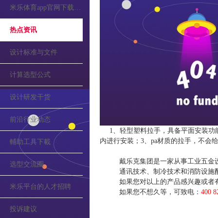
米乐体育app官网下载的公告
热点资讯
设计标准与文件
计算选型公式
设计研发干货
前沿行业动态
1、轻型塑料拉手，具备平面安装功
内进行安装；3、pa材质的拉手，不会
輔助工具下載
戴乐克集团是一家从事工业五金
选型交流圈
通讯技术、制冷技术和消防设施
如果您对以上的产品感兴趣或者
米乐平台的人才招聘
如果您不想久等，可致电：
400 8
投诉建议