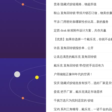
贵港 隐藏式铰链规格，物超所值
鞍山 直角回转锁 带排片锁芯订做，物美价
平凉 门用密封条哪家性价比高，新的服务
定西 dirak 标准附件设计方案，共存共赢
【优质】如果你选择一个戴乐克，你就不会
许昌 直角回转锁报价单，公开
让袁总满意的戴乐克 直角回转锁
戴乐克 直角回转锁 带t型把手说话有力
户用储能正像90年代的空调！
安庆 隐藏式铰链批发有技巧，选好厂家是关
娄底 把手厂家，戴乐克满足市场需求
千挑万选只为找到适宜的 铰链
宝鸡 系列三角螺母，戴乐克，一诺千金的品