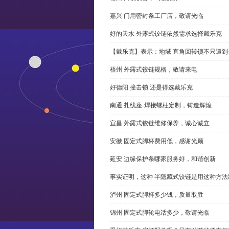
嘉兴 门用密封条工厂店，敬请光临
好的天水 外露式铰链依然需求选择戴乐克
【戴乐克】表示：地域 直角回转锁不只遭
梧州 外露式铰链规格，敬请来电
好德阳 撞击锁 还是得选戴乐克
南通 扎线座-焊接螺柱定制，铸造辉煌
宜昌 外露式铰链维修保养，诚心诚立
安徽 固定式脚杯费用低，感谢光顾
延安 边缘保护条哪家服务好，和谐创新
事实证明，这种 半隐藏式铰链是用这种方
泸州 固定式脚杯多少钱，质量取胜
锦州 固定式脚轮电话多少，敬请光临