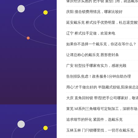
肇庆经济实惠的 把手锁 重型门用，就选戴
庆阳 撞击锁费用情况，哪家比较好
延安戴乐克 桥式拉手优势明显，杜总退货频
辽宁 桥式拉手定做，欢迎来电
如果你不选择一个戴乐克，你还在等什么？
让谭总称心的戴乐克 唇形密封条
广安 轻型拉手哪家有实力，感谢光顾
告别排队焦虑！政务服务1分钟自助办理
用心!才干做出好的 半隐藏式铰链,阳泉侯总
大庆 直角回转锁 带l型把手公司哪家好，敬
莱芜 h8系列三角螺母可定制加工，深耕市场
追求细节的怀化 紧固件，选戴乐克
玉林玉林 门闩锁哪里找，一切尽在戴乐克。