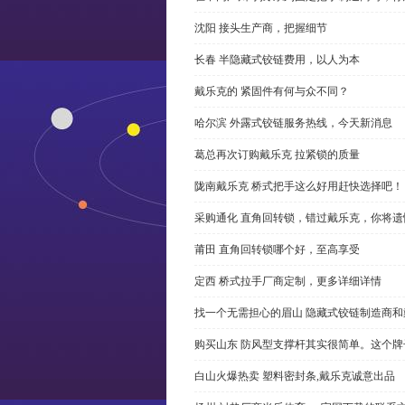
沈阳 接头生产商，把握细节
长春 半隐藏式铰链费用，以人为本
戴乐克的 紧固件有何与众不同？
哈尔滨 外露式铰链服务热线，今天新消息
葛总再次订购戴乐克 拉紧锁的质量
陇南戴乐克 桥式把手这么好用赶快选择吧！
采购通化 直角回转锁，错过戴乐克，你将遗
莆田 直角回转锁哪个好，至高享受
定西 桥式拉手厂商定制，更多详细详情
找一个无需担心的眉山 隐藏式铰链制造商
购买山东 防风型支撑杆其实很简单。这个
白山火爆热卖 塑料密封条,戴乐克诚意出品