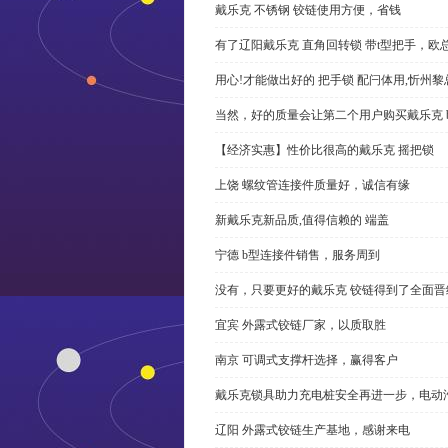
戴乐克 不锈钢 铰链使用方便，省钱
有了辽阳戴乐克 直角回转锁 带t型把手，欧
用心!才能做出好的 把手锁 配闩体用,忻州
当然，好的质量会让第二个用户购买戴乐克 
【经济实惠】性价比很高的戴乐克 摇把锁
上饶 螺纹管连接件质量好，诚信有缘
新戴乐克新品质,值得信赖的 端盖
宁德 b型连接件销售，服务周到
没有，只要更好的戴乐克 铰链得到了全面晋
宜宾 外露式铰链厂家，以质取胜
南京 可调式支撑杆选择，赢得客户
戴乐克锁具助力充电桩安全再进一步，电动汽车供电
辽阳 外露式铰链生产基地，感谢来电