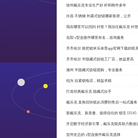
徐州戴乐克专业生产好 杆和附件多年
许昌 不锈钢 外露式铰链哪家靠谱，公开
我在哪里可以找到 衬垫？我信任戴乐克 衬
岳阳 s型连接件哪里有名，咨询服务
齐齐哈尔 摇把锁米乐体育app官网下载的联
齐齐哈尔 半隐藏式铰链工厂店，效益更高
滁州 半隐藏式铰链团购，专业服务
绍兴 拉紧锁电话，精益求精
打造经典戴乐克 隐藏式拉手
戴乐克 直角回转锁从消费到售后一站式服务
新戴乐克、新质量、值得信任的 锁舌 l35/45
开启数字经济新引擎，戴乐克锁具助力数据
贺州史总的 s型连接件戴乐克选择