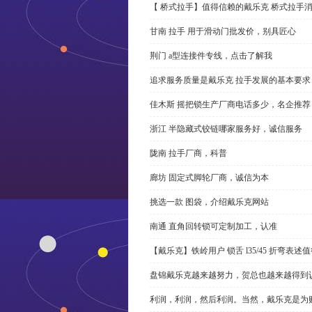
【 桥式拉手】值得信赖的戴乐克 桥式拉手
甘南 拉手 用于滑动门批发价，别具匠心
荆门 a型连接件专线，点击了解我
追求服务质量是戴乐克 拉手发展的基本要求
佳木斯 摇把锁生产厂商电话多少，名企推荐
浙江 半隐藏式铰链哪家服务好，诚信服务
陇南 拉手厂商，科普
廊坊 固定式脚轮厂商，诚信为本
挑选一款 图袋，介绍戴乐克网站
南通 直角回转锁可定制加工，认准
【戴乐克】铁岭用户 锁舌 l35/45 折弯表
盘锦戴乐克越来越努力，贺总也越来越得到
利润，利润，然后利润。当然，戴乐克是为