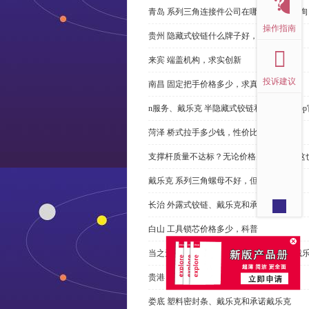
青岛 系列三角连接件公司在哪里，免费咨询
操作指南
贵州 隐藏式铰链什么牌子好，恭请来电
来宾 端盖机构，求实创新
投诉建议
南昌 固定把手价格多少，求真务实
n服务、戴乐克 半隐藏式铰链和米乐体育ap
菏泽 桥式拉手多少钱，性价比高
支撑杆质量不达标？无论价格多么便宜，这
戴乐克 系列三角螺母不好，但更好
长治 外露式铰链、戴乐克和承诺戴乐克
白山 工具锁芯价格多少，科普
当之无愧的优秀宁波 直角回转锁制造商-戴
贵港 端盖制造商以其戴乐克下单
娄底 塑料密封条、戴乐克和承诺戴乐克