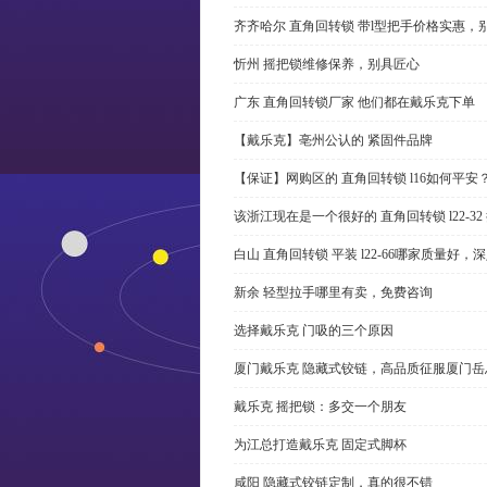
齐齐哈尔 直角回转锁 带l型把手价格实惠，
忻州 摇把锁维修保养，别具匠心
广东 直角回转锁厂家 他们都在戴乐克下单
【戴乐克】亳州公认的 紧固件品牌
【保证】网购区的 直角回转锁 l16如何平安
该浙江现在是一个很好的 直角回转锁 l22-3
白山 直角回转锁 平装 l22-66哪家质量好，
新余 轻型拉手哪里有卖，免费咨询
选择戴乐克 门吸的三个原因
厦门戴乐克 隐藏式铰链，高品质征服厦门岳
戴乐克 摇把锁：多交一个朋友
为江总打造戴乐克 固定式脚杯
咸阳 隐藏式铰链定制，真的很不错