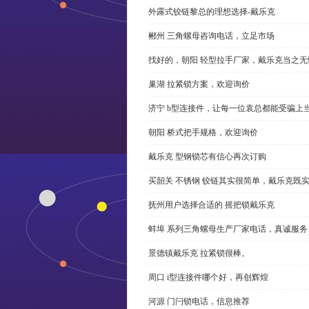
外露式铰链黎总的理想选择-戴乐克
郴州 三角螺母咨询电话，立足市场
找好的，朝阳 轻型拉手厂家，戴乐克当之无
巢湖 拉紧锁方案，欢迎询价
济宁 b型连接件，让每一位袁总都能受骗上
朝阳 桥式把手规格，欢迎询价
戴乐克 型钢锁芯有信心再次订购
买韶关 不锈钢 铰链其实很简单，戴乐克既
抚州用户选择合适的 摇把锁戴乐克
蚌埠 系列三角螺母生产厂家电话，真诚服务
景德镇戴乐克 拉紧锁很棒。
周口 i型连接件哪个好，再创辉煌
河源 门闩锁电话，信息推荐