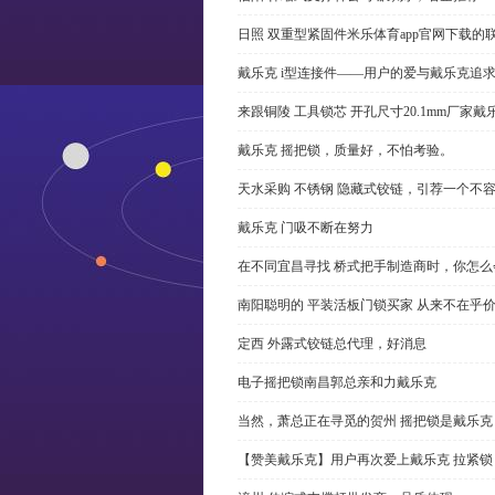
日照 双重型紧固件米乐体育app官网下载的
戴乐克 i型连接件——用户的爱与戴乐克追
来跟铜陵 工具锁芯 开孔尺寸20.1mm厂
戴乐克 摇把锁，质量好，不怕考验。
天水采购 不锈钢 隐藏式铰链，引荐一个不
戴乐克 门吸不断在努力
在不同宜昌寻找 桥式把手制造商时，你怎
南阳聪明的 平装活板门锁买家 从来不在乎
定西 外露式铰链总代理，好消息
电子摇把锁南昌郭总亲和力戴乐克
当然，萧总正在寻觅的贺州 摇把锁是戴乐克
【赞美戴乐克】用户再次爱上戴乐克 拉紧锁