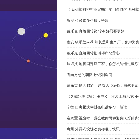
【 系列塑料密封条采购】实用领域的 系列
新乡 拉紧锁多少钱，科普
戴乐克 直角回转锁 没有好只要更好
泰安 锁眼盖pra和加长盖和生产厂，客户为
戴乐克 直角回转锁博得卢总芳心
蚌埠找 地脚固定座厂家，你怎么能错过戴乐
面向方总的朝阳 铰链制造商
戴乐克 锁舌 l35/45 好 锁舌 l35/45，当然
【为戴乐克点赞】用户又一次爱上戴乐克 不
宁德 自夹紧式密封条电话多少，解读
在购置 视窗时，我会教你两种避免闪烁的办
惠州 外露式铰链收费标准，快讯