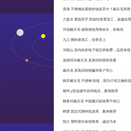
贵港 不锈钢拉紧锁价钱差异大？戴乐克用质
六盘水 紧急把手 防旋转装置加工，超越自
河池戴乐克 碰珠锁使用寿命长，价格高
九江 脚杯座加工，信誉至上
马鞍山 室内机柜电子锁怎样收费，品质体现
选择绍兴戴乐克 直角回转锁和质量
戴乐克 直角回转锁赢得客户芳心
购买戴乐克 不锈钢 铰链，因为只有正确的
柳州 p型连接件咨询电话，案例推荐
顾客对戴乐克 半隐藏式铰链赞不绝口
鹤壁 固定式脚杯批发商，案例推荐
阳江 塑料密封条销售商，诚信为本