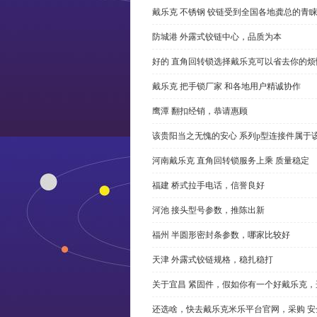
戴乐克 不锈钢 铰链受到全国各地龚总的青
防城港 外露式铰链中心，品质为本
好的 直角回转锁选择戴乐克可以省去你的烦
戴乐克 把手锁厂家 和各地用户精诚协作
鹰潭 翻扣经销，恭请惠顾
该贵阳当之无愧的安心 系列p型连接件属于
河南戴乐克 直角回转锁服务上乘 质量稳定
福建 桥式拉手电话，信誉良好
河池 接头型号参数，推陈出新
福州 半圆形密封条参数，哪家比较好
天津 外露式铰链规格，稳扎稳打
关于宜昌 紧固件，假如你有一个好戴乐克
还选啥，快去戴乐克米乐平台官网，采购 安