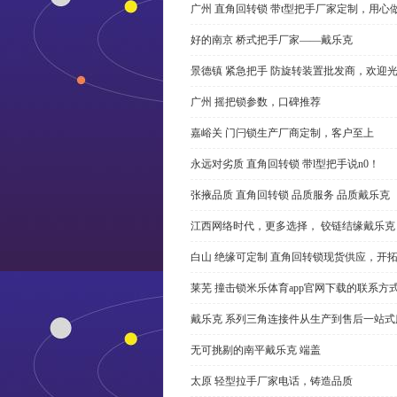
广州 直角回转锁 带t型把手厂家定制，用心
好的南京 桥式把手厂家——戴乐克
景德镇 紧急把手 防旋转装置批发商，欢迎
广州 摇把锁参数，口碑推荐
嘉峪关 门闩锁生产厂商定制，客户至上
永远对劣质 直角回转锁 带l型把手说n0！
张掖品质 直角回转锁 品质服务 品质戴乐克
江西网络时代，更多选择， 铰链结缘戴乐克
白山 绝缘可定制 直角回转锁现货供应，开
莱芜 撞击锁米乐体育app官网下载的联系方
戴乐克 系列三角连接件从生产到售后一站式
无可挑剔的南平戴乐克 端盖
太原 轻型拉手厂家电话，铸造品质