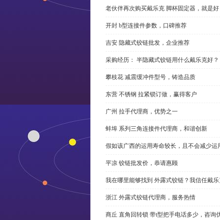
老伙伴再次购买戴乐克 脚杯固定器，就是好
开封 b型连接件参数，口碑推荐
吉安 隐藏式铰链批发，企业推荐
采购经历： 半隐藏式铰链用什么戴乐克好？
攀枝花 减震缓冲件型号，铸造品质
东营 不锈钢 拉紧锁订做，赢得客户
广州 拉手代理商，优势之一
蚌埠 系列三角连接件代理商，和谐创新
假如该广西的运用寿命较长，且不会减少运
平凉 铰链批发价，恭请惠顾
我在哪里能够找到 外露式铰链？我信任戴乐
浙江 外露式铰链代理商，服务热情
商丘 直角回转锁 带t型把手电话多少，咨询