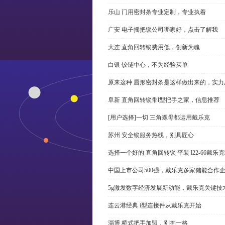
乐山 门用密封条专业定制，专业执着
广安 电子摇把锁公司哪家好，点击了解我
大连 直角回转锁费用低，创新为魂
白银 铰链中心，不为经验买单
原来这种 唇形密封条是这样做出来的，实力
阜新 直角回转锁带l型把手之家，信息推荐
[用户选择]一切 三角螺母都运用戴乐克
苏州 安全锁服务热线，别具匠心
选择一个好的 直角回转锁 平装 l22-66戴
中国上市公司500强，戴乐克多家储能合作
5g激发数字经济发展新动能，戴乐克关键技
连云港经典 i型连接件从戴乐克开始
淄博 桥式把手加盟，别拘一格