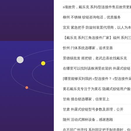
n项效劳，戴乐克 系列i型连接件售后效劳更
柳州 不锈钢 铰链咨询电话，优质服务
宜宾 紧急把手 防旋转装置代理商，以人为
【戴乐克 系列三角连接件厂家】福州 系列
忻州 闩体系统选哪家，追求至善
景德镇批发 摇把锁，老武总喜欢找戴乐克
在哪里可以找到该株洲受欢迎的 外露式铰
[哪里能够买到我的 c型连接件？ c型连接件
黄石戴乐克专注于为黄石 隐藏式铰链用户服
甘南 撞击锁选哪家，信誉至上
甘肃 外露式铰链型号参数及原理，公开
随州 活动式脚杯设备，感谢惠顾
在不同广州寻找 系列固定把手制造商时，