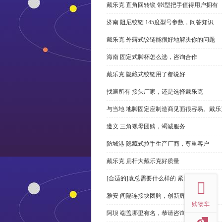
戴乐克 直角回转锁 带l型把手值得用户拥有
济南 阻尼铰链 145度型号参数，问答知识
戴乐克 外露式铰链能很好地解决你的问题
海南 固定式脚杯怎么选，咨询合作
戴乐克 隐藏式铰链用了都说好
找遍所有 接头厂家，还是选择戴乐克
与当地 地脚固定座制造商见面很容易。戴乐
遵义 三角螺母团购，竭诚服务
防城港 隐藏式拉手生产厂商，尊重客户
戴乐克 扁杆大戴乐克好质量
top
[合适的]袁总需要什么样的 紧固件？
雅安 间隔连接块团购，创新辉煌
购物车
阿坝 端盖哪里有名，恭请咨询