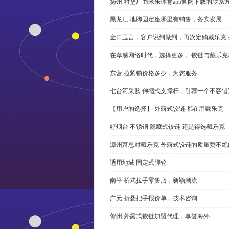
扬州 衬垫厂商米乐体育app官网下载的联系
黑龙江 地脚固定座哪里有销售，务实发展
金口玉言，客户说到做到，再次定购戴乐克 
在孝感网络时代，选择更多， 铰链与戴乐克
东营 拉紧锁价格多少，为您服务
七台河采购 伸缩式支撑杆，引荐一个不容错
【用户的选择】 外露式铰链 都在用戴乐克
好烟台 不锈钢 隐藏式铰链 还是得选戴乐克
漳州萧总对戴乐克 外露式铰链的质量赞不绝
适用地域 固定式脚轮
南平 桥式拉手零售店，新颖潮流
广元 折叠把手报价单，技术咨询
贺州 外露式铰链加盟代理，享誉海外