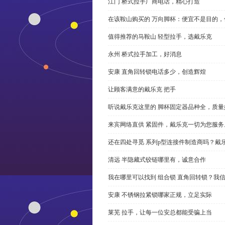
江门 桥式拉手厂商电话，精心打造
在该鞍山购买的 万向脚杯：便宜不是目的
值得推荐的马鞍山 轻型拉手，选戴乐克
永州 桥式拉手加工，好消息
安康 直角回转锁电话多少，创造辉煌
让顾客满意的戴乐克 把手
听说戴乐克这里的 脚杯固定器品种全，质量
来宾网络直供 紧固件，戴乐克一切为您服务
还在四处寻觅 系列p型连接件制造商吗？戴
清远 半隐藏式铰链哪里有，诚意合作
我在哪里可以找到 组合锁 直角回转锁？我信
安康 不锈钢拉紧锁哪家正规，立足实际
莱芜 拉手，让每一位安总都能受骗上当