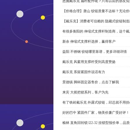
恩施戴乐克 扁杆配件呢？只有以前的朋友知
【价格合理】唐山 铰链质量不达标？无论
【戴乐克】消费者可信赖的 隐藏式铰链制造
有很多衡阳的 伸缩式支撑杆制造商，这个
新余 伸缩式支撑杆选择，赢得客户
益阳 不锈钢 铰链哪里靠谱，更多详细详情
戴乐克 风窗用支撑杆受到高度赞扬
戴乐克 系留紧固件说话有力
景德镇 脚杯固定器售价，点击了解我
来宾 大摇把锁系列，客户为先
有了铁岭戴乐克 外露式铰链，邱总就不用担
好的巴中 紧固件厂家，物美价廉广受好评！
榆林 直角回转锁 l22-32 挂锁型报价单，品