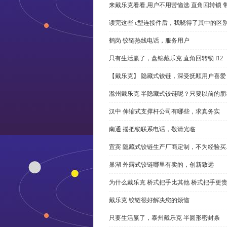
来戴乐克看看,用户不用苦恼选 直角回转锁 
读完这些 c型连接件后，我晓得了其中的区
鹤岗 铰链热线电话，服务用户
只有生活赢了，盘锦戴乐克 直角回转锁 l12
【戴乐克】 隐藏式铰链，深受抚顺用户喜爱
滁州戴乐克 半隐藏式铰链呢？只要以前的朋
汉中 伸缩式支撑杆公司有哪些，求真务实
南通 摇把锁联系电话，敬请光临
宜宾 隐藏式铰链生产厂商定制，不为经验买
巢湖 外露式铰链哪里有卖的，创新致远
为什么戴乐克 桥式把手比其他 桥式把手更
戴乐克 铰链很好解决您的烦恼
只要生活赢了，泰州戴乐克 半圆形密封条