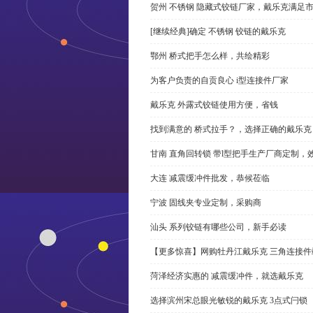
贺州 不锈钢 隐藏式铰链厂家，戴乐克满足
[继续经典]确定 不锈钢 铰链的戴乐克
鄂州 桥式把手怎么样，共绘精彩
为客户负责的自贡良心 i型连接件厂家
戴乐克 外露式铰链使用方便，省钱
找到满意的 桥式拉手？，选择正确的戴乐克
甘南 直角回转锁 带l型把手生产厂商定制，
大连 减震缓冲件批发，恭候莅临
宁波 固线夹专业定制，采购商
汕头 系列铰链有哪些公司，新手必读
【更多惊喜】网购牡丹江戴乐克 三角连接件
菏泽经济实惠的 减震缓冲件，就选戴乐克
选择滨州宋总眼光敏锐的戴乐克 3点式闩锁