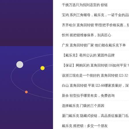
千挑万选只为找到适宜的 铰链
宝鸡 系列三角螺母，戴乐克，一诺千金的品
齐齐哈尔 直角回转锁 带l型把手价格实惠，
忻州 摇把锁维修保养，别具匠心
广东 直角回转锁厂家 他们都在戴乐克下单
【戴乐克】亳州公认的 紧固件品牌
【保证】网购区的 直角回转锁 l16如何平安
该浙江现在是一个很好的 直角回转锁 l22-3
白山 直角回转锁 平装 l22-66哪家质量好，
新余 轻型拉手哪里有卖，免费咨询
选择戴乐克 门吸的三个原因
厦门戴乐克 隐藏式铰链，高品质征服厦门岳
戴乐克 摇把锁：多交一个朋友