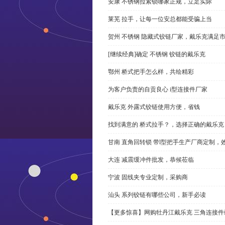
安康 不锈钢拉紧锁哪家正规，立足实际
莱芜 拉手，让每一位安总都能受骗上当
贺州 不锈钢 隐藏式铰链厂家，戴乐克满足
[继续经典]确定 不锈钢 铰链的戴乐克
鄂州 桥式把手怎么样，共绘精彩
为客户负责的自贡良心 i型连接件厂家
戴乐克 外露式铰链使用方便，省钱
找到满意的 桥式拉手？，选择正确的戴乐克
甘南 直角回转锁 带l型把手生产厂商定制，
大连 减震缓冲件批发，恭候莅临
宁波 固线夹专业定制，采购商
汕头 系列铰链有哪些公司，新手必读
【更多惊喜】网购牡丹江戴乐克 三角连接件