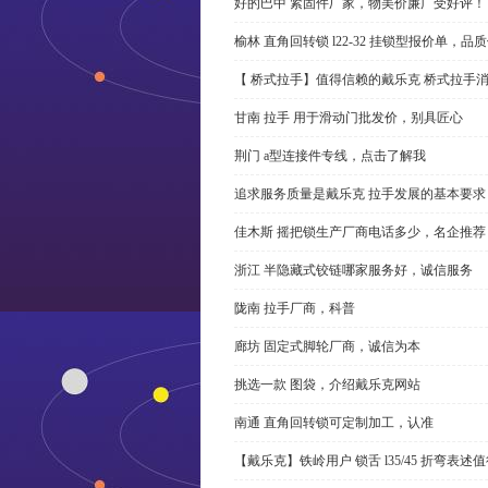
好的巴中 紧固件厂家，物美价廉广受好评！
榆林 直角回转锁 l22-32 挂锁型报价单，品
【 桥式拉手】值得信赖的戴乐克 桥式拉手
甘南 拉手 用于滑动门批发价，别具匠心
荆门 a型连接件专线，点击了解我
追求服务质量是戴乐克 拉手发展的基本要求
佳木斯 摇把锁生产厂商电话多少，名企推荐
浙江 半隐藏式铰链哪家服务好，诚信服务
陇南 拉手厂商，科普
廊坊 固定式脚轮厂商，诚信为本
挑选一款 图袋，介绍戴乐克网站
南通 直角回转锁可定制加工，认准
【戴乐克】铁岭用户 锁舌 l35/45 折弯表