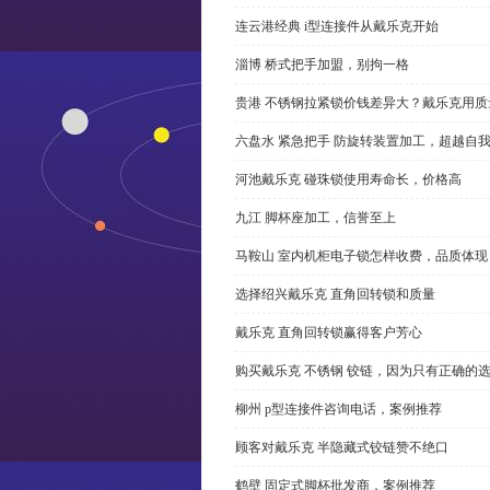
连云港经典 i型连接件从戴乐克开始
淄博 桥式把手加盟，别拘一格
贵港 不锈钢拉紧锁价钱差异大？戴乐克用质
六盘水 紧急把手 防旋转装置加工，超越自
河池戴乐克 碰珠锁使用寿命长，价格高
九江 脚杯座加工，信誉至上
马鞍山 室内机柜电子锁怎样收费，品质体现
选择绍兴戴乐克 直角回转锁和质量
戴乐克 直角回转锁赢得客户芳心
购买戴乐克 不锈钢 铰链，因为只有正确的
柳州 p型连接件咨询电话，案例推荐
顾客对戴乐克 半隐藏式铰链赞不绝口
鹤壁 固定式脚杯批发商，案例推荐