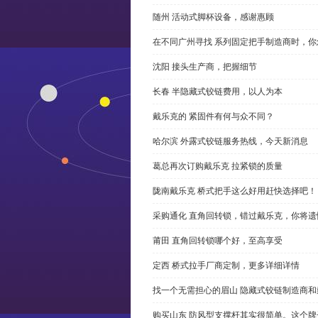
随州 活动式脚杯设备，感谢惠顾
在不同广州寻找 系列固定把手制造商时，
沈阳 接头生产商，把握细节
长春 半隐藏式铰链费用，以人为本
戴乐克的 紧固件有何与众不同？
哈尔滨 外露式铰链服务热线，今天新消息
葛总再次订购戴乐克 拉紧锁的质量
陇南戴乐克 桥式把手这么好用赶快选择吧！
采购通化 直角回转锁，错过戴乐克，你将遗
莆田 直角回转锁哪个好，至高享受
定西 桥式拉手厂商定制，更多详细详情
找一个无需担心的眉山 隐藏式铰链制造商
购买山东 防风型支撑杆其实很简单。这个