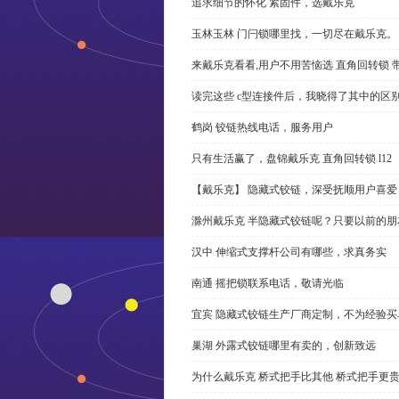
追求细节的怀化 紧固件，选戴乐克
玉林玉林 门闩锁哪里找，一切尽在戴乐克。
来戴乐克看看,用户不用苦恼选 直角回转锁 
读完这些 c型连接件后，我晓得了其中的区
鹤岗 铰链热线电话，服务用户
只有生活赢了，盘锦戴乐克 直角回转锁 l12
【戴乐克】 隐藏式铰链，深受抚顺用户喜爱
滁州戴乐克 半隐藏式铰链呢？只要以前的朋
汉中 伸缩式支撑杆公司有哪些，求真务实
南通 摇把锁联系电话，敬请光临
宜宾 隐藏式铰链生产厂商定制，不为经验买
巢湖 外露式铰链哪里有卖的，创新致远
为什么戴乐克 桥式把手比其他 桥式把手更