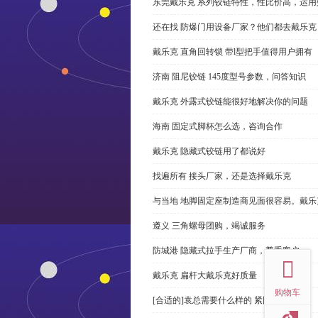
东莞戴乐克 系列铰链特性，性比价高，运用
还在找 防爆门用设备厂家？他们都去戴乐克
戴乐克 直角回转锁 带l型把手值得用户拥有
济南 阻尼铰链 145度型号参数，问答知识
戴乐克 外露式铰链能很好地解决你的问题
海南 固定式脚杯怎么选，咨询合作
戴乐克 隐藏式铰链用了都说好
找遍所有 接头厂家，还是选择戴乐克
与当地 地脚固定座制造商见面很容易。戴乐
遵义 三角螺母团购，竭诚服务
top
防城港 隐藏式拉手生产厂商，尊重客户
戴乐克 扁杆大戴乐克好质量
购物车
[合适的]袁总需要什么样的 紧固件？