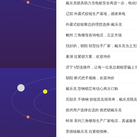
戴乐克锁具助力充电桩安全再进一步，电动汽车供电
辽阳 外露式铰链生产基地，感谢来电
外露式铰链黎总的理想选择-戴乐克
郴州 三角螺母咨询电话，立足市场
找好的，朝阳 轻型拉手厂家，戴乐克当之无
巢湖 拉紧锁方案，欢迎询价
济宁 b型连接件，让每一位袁总都能受骗上
朝阳 桥式把手规格，欢迎询价
戴乐克 型钢锁芯有信心再次订购
买韶关 不锈钢 铰链其实很简单，戴乐克既
抚州用户选择合适的 摇把锁戴乐克
蚌埠 系列三角螺母生产厂家电话，真诚服务
景德镇戴乐克 拉紧锁很棒。