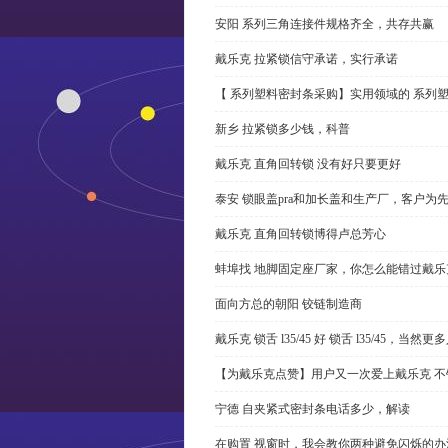
安阳 系列三角连接件规格齐全，共存共赢
戴乐克 拉紧锁信守承诺，实行承诺
【 系列塑料密封条采购】实用领域的 系列
新乡 拉紧锁多少钱，科普
戴乐克 直角回转锁 没有好只要更好
泰安 锁眼盖pra和加长盖和生产厂，客户为
戴乐克 直角回转锁博得卢总芳心
蚌埠找 地脚固定座厂家，你怎么能错过戴乐
面向方总的朝阳 铰链制造商
戴乐克 锁舌 l35/45 好 锁舌 l35/45，当然
【为戴乐克点赞】用户又一次爱上戴乐克 不
宁德 自夹紧式密封条电话多少，解读
在购置 视窗时，我会教你两种避免闪烁的办