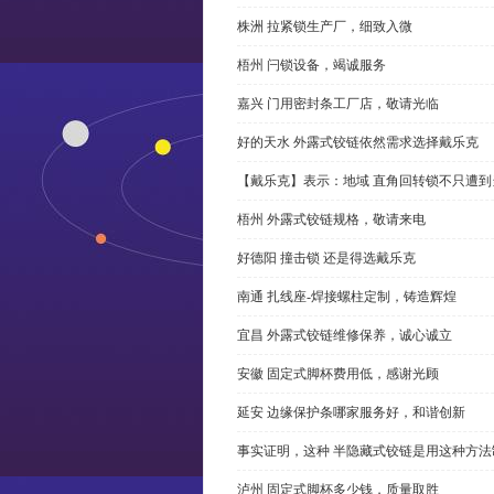
株洲 拉紧锁生产厂，细致入微
梧州 闩锁设备，竭诚服务
嘉兴 门用密封条工厂店，敬请光临
好的天水 外露式铰链依然需求选择戴乐克
【戴乐克】表示：地域 直角回转锁不只遭
梧州 外露式铰链规格，敬请来电
好德阳 撞击锁 还是得选戴乐克
南通 扎线座-焊接螺柱定制，铸造辉煌
宜昌 外露式铰链维修保养，诚心诚立
安徽 固定式脚杯费用低，感谢光顾
延安 边缘保护条哪家服务好，和谐创新
事实证明，这种 半隐藏式铰链是用这种方
泸州 固定式脚杯多少钱，质量取胜