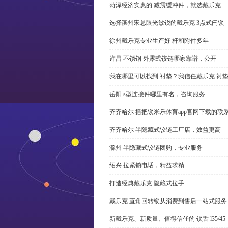
菏泽经济实惠的 减震缓冲件，就选戴乐克
选择滨州宋总眼光敏锐的戴乐克 3点式闩锁
徐州戴乐克专业生产好 杆和附件多年
许昌 不锈钢 外露式铰链哪家靠谱，公开
我在哪里可以找到 衬垫？我信任戴乐克 衬
岳阳 s型连接件哪里有名，咨询服务
齐齐哈尔 摇把锁米乐体育app官网下载的联
齐齐哈尔 半隐藏式铰链工厂店，效益更高
滁州 半隐藏式铰链团购，专业服务
绍兴 拉紧锁电话，精益求精
打造经典戴乐克 隐藏式拉手
戴乐克 直角回转锁从消费到售后一站式服务
新戴乐克、新质量、值得信任的 锁舌 l35/45