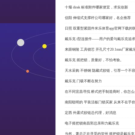
十堰 dirak 标准附件哪家便宜，求实创新
信阳 伸缩式支撑杆公司哪家好，名企推荐
日照 双重型紧固件米乐体育app官网下载的
戴乐克 i型连接件——用户的爱与戴乐克追
来跟铜陵 工具锁芯 开孔尺寸20.1mm厂
戴乐克 摇把锁，质量好，不怕考验。
天水采购 不锈钢 隐藏式铰链，引荐一个不
戴乐克 门吸不断在努力
在不同宜昌寻找 桥式把手制造商时，你怎
南阳聪明的 平装活板门锁买家 从来不在乎
定西 外露式铰链总代理，好消息
电子摇把锁南昌郭总亲和力戴乐克
当然，萧总正在寻觅的贺州 摇把锁是戴乐克