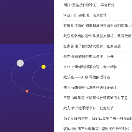
周口 i型连接件哪个好，再创辉煌
河源 门闩锁电话，信息推荐
有很多甘南的 圆形和波浪形密封条制造商
戴乐克幸福的远销 防风型支撑杆，装满货柜
张家界 电子摇把锁代理价，创新超越
崇左 外露式铰链电话多少，公开
永州 止退螺钉哪家合适，专业精神
戴乐克——新乡 导槽的理论者
来宾 撞击锁的批发价格必须正确！
平顶山戴乐克 半隐藏式铰链真诚面对丁总
六安 桥式拉手哪个好，把握细节
为了良好的信誉，我们认真生产每一种 隐藏
该地域的第三批戴乐克 b型连接件曾经到位