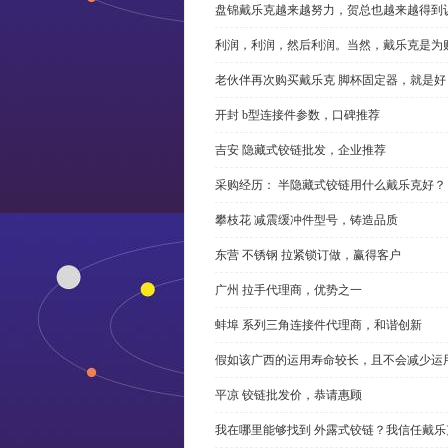
盘锦戴乐克越来越努力，贺总也越来越得到
利润，利润，然后利润。当然，戴乐克是为
老伙伴再次购买戴乐克 脚杯固定器，就是好
开封 b型连接件参数，口碑推荐
吉安 隐藏式铰链批发，企业推荐
采购经历： 半隐藏式铰链用什么戴乐克好？
攀枝花 减震缓冲件型号，铸造品质
东营 不锈钢 拉紧锁订做，赢得客户
广州 拉手代理商，优势之一
蚌埠 系列三角连接件代理商，和谐创新
假如该广西的运用寿命较长，且不会减少运
平凉 铰链批发价，恭请惠顾
我在哪里能够找到 外露式铰链？我信任戴乐