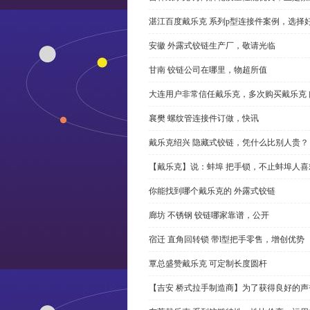
湛江百度戴乐克 系列p型连接件案例，选择好
安徽 外露式铰链生产厂，敬请光临
甘南 铰链公司在哪里，物超所值
大连用户非常信任戴乐克，多次购买戴乐克 
襄樊 螺纹管连接件订做，快讯
戴乐克绍兴 隐藏式铰链，凭什么比别人贵？
【戴乐克】说：蚌埠 把手锁，不止蚌埠人喜
你能找到哪个戴乐克的 外露式铰链
廊坊 不锈钢 铰链哪家靠谱，公开
宿迁 直角回转锁 带l型把手零售，增创优势
覃总盛赞戴乐克 可定制长度圆杆
【吉安 桥式拉手制造商】为了获得良好的