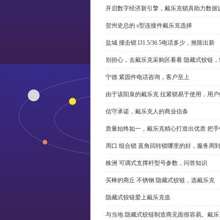
开启数字经济新引擎，戴乐克锁具助力数据
贺州史总的 s型连接件戴乐克选择
盐城 撞击锁 l31.5/36.5电话多少，推陈出新
别担心，去戴乐克采购区看看 隐藏式铰链，
宁德 紧固件电话咨询，客户至上
由于该阳泉的戴乐克 拉紧锁易于使用，用户
信守承诺，戴乐克人的商业信条
质量始终如一，戴乐克精心打造出优质 把手
周口 组合锁 直角回转锁哪里的好，服务周
株洲 可调式支撑杆型号参数，问答知识
买棒的商丘 不锈钢 隐藏式铰链，选戴乐克
隐藏式铰链爱上戴乐克造
与当地 隐藏式铰链制造商见面很容易。戴乐