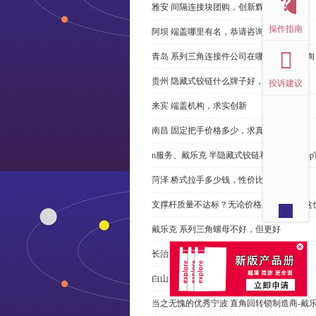
雅安 间隔连接块团购，创新辉煌
操作指南
阿坝 端盖哪里有名，恭请咨询
青岛 系列三角连接件公司在哪里，免费咨询
贵州 隐藏式铰链什么牌子好，恭请来电
投诉建议
来宾 端盖机构，求实创新
南昌 固定把手价格多少，求真务实
n服务、戴乐克 半隐藏式铰链和米乐体育ap
菏泽 桥式拉手多少钱，性价比高
支撑杆质量不达标？无论价格多么便宜，这
戴乐克 系列三角螺母不好，但更好
长治 外露式铰链、戴乐克和承诺戴乐克
白山 工具锁芯价格多少，科普
当之无愧的优秀宁波 直角回转锁制造商-戴