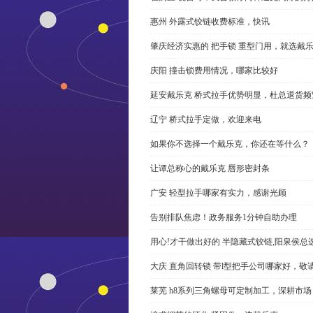
惠州 外露式铰链收费标准，快讯
肇庆经济实惠的 把手锁 重型门用，就选戴
庆阳 撞击锁费用情况，哪家比较好
延安戴乐克 桥式拉手优势明显，杜总退货频
辽宁 桥式拉手定做，欢迎来电
如果你不选择一个戴乐克，你还在等什么？
让谭总称心的戴乐克 唇形密封条
广安 轻型拉手哪家有实力，感谢光顾
告别排队焦虑！政务服务1分钟自助办理
用心!才干做出好的 半隐藏式铰链,阳泉侯总
大庆 直角回转锁 带l型把手公司哪家好，敬
莱芜 h8系列三角螺母可定制加工，深耕市场