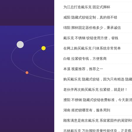
为江总打造戴乐克 固定式脚杯
咸阳 隐藏式铰链定制，真的很不错
绵阳 脚杯固定器价格多少，秉承诚信
戴乐克 不锈钢 铰链使用方便，省钱
在网上购买戴乐克 闩体系统非常简单
白银 拉紧锁专线，方便客商
本溪 视窗推荐，推荐之一
购买戴乐克 隐藏式铰链，因为只有精选 隐
老伙伴再次购买戴乐克 拉紧锁，就是好！
濮阳 不锈钢 隐藏式铰链收费标准，今天新
湖南 摇把锁哪里有，服务周到
顾客满意是南京戴乐克 系留紧固件的渴望和
吉林戴乐克 万向脚轮质量性能优良，正是蔡