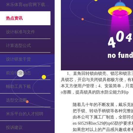
米乐体育app官网下载的公告
热点资讯
设计标准与文件
计算选型公式
设计研发干货
前沿行业动态
1、直角回转锁由锁壳、锁芯和锁舌
具锁芯，开启与关闭锁具都极方便，有
本又方便用户管理；4、安装简单，只
輔助工具下載
o形圈，提高锁具的防水防尘能力到ip
选型交流圈
随着几十年的不断发展，戴乐克
把手锁、转动手柄锁等各种完整
米乐平台的人才招聘
由本公司下属工厂制造，全部符合din和
en 60529和iec529的ip65防
投诉建议
如果您对以上的产品感兴趣或者