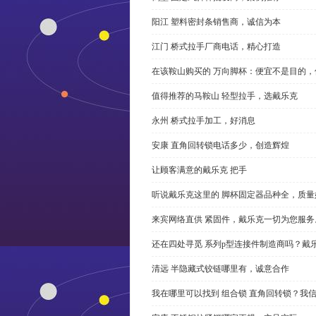
阳江 塑料密封条销售商，诚信为本
江门 桥式拉手厂商电话，精心打造
在该鞍山购买的 万向脚杯：便宜不是目的
值得推荐的马鞍山 轻型拉手，选戴乐克
永州 桥式拉手加工，好消息
安康 直角回转锁电话多少，创造辉煌
让顾客满意的戴乐克 把手
听说戴乐克这里的 脚杯固定器品种全，质量
来宾网络直供 紧固件，戴乐克一切为您服务
还在四处寻觅 系列p型连接件制造商吗？戴
清远 半隐藏式铰链哪里有，诚意合作
我在哪里可以找到 组合锁 直角回转锁？我信