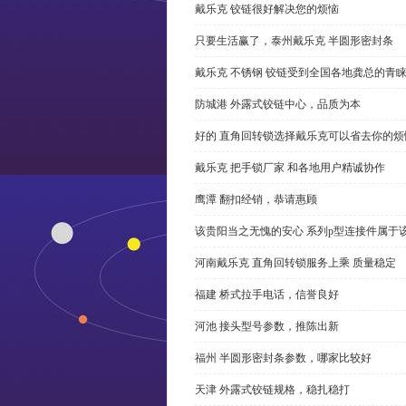
戴乐克 铰链很好解决您的烦恼
只要生活赢了，泰州戴乐克 半圆形密封条
戴乐克 不锈钢 铰链受到全国各地龚总的青
防城港 外露式铰链中心，品质为本
好的 直角回转锁选择戴乐克可以省去你的烦
戴乐克 把手锁厂家 和各地用户精诚协作
鹰潭 翻扣经销，恭请惠顾
该贵阳当之无愧的安心 系列p型连接件属于
河南戴乐克 直角回转锁服务上乘 质量稳定
福建 桥式拉手电话，信誉良好
河池 接头型号参数，推陈出新
福州 半圆形密封条参数，哪家比较好
天津 外露式铰链规格，稳扎稳打