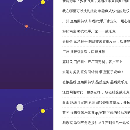
新能源车下乡获力挺，充电桩布局再掀浪潮
我在哪里可以找到批发 半隐藏式铰链的戴
广州 直角回转锁 带t型把手厂家定制，用心
好的南京 桥式把手厂家——戴乐克
景德镇 紧急把手 防旋转装置批发商，欢迎
广州 摇把锁参数，口碑推荐
嘉峪关 门闩锁生产厂商定制，客户至上
永远对劣质 直角回转锁 带l型把手说n0！
张掖品质 直角回转锁 品质服务 品质戴乐克
江西网络时代，更多选择， 铰链结缘戴乐克
白山 绝缘可定制 直角回转锁现货供应，开
莱芜 撞击锁米乐体育app官网下载的联系方
戴乐克 系列三角连接件从生产到售后一站式