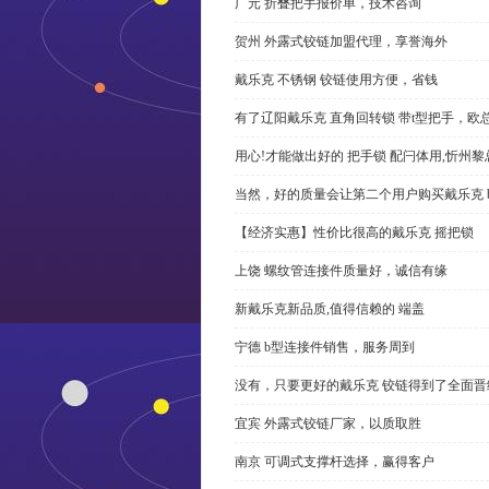
广元 折叠把手报价单，技术咨询
贺州 外露式铰链加盟代理，享誉海外
戴乐克 不锈钢 铰链使用方便，省钱
有了辽阳戴乐克 直角回转锁 带t型把手，欧
用心!才能做出好的 把手锁 配闩体用,忻州
当然，好的质量会让第二个用户购买戴乐克 
【经济实惠】性价比很高的戴乐克 摇把锁
上饶 螺纹管连接件质量好，诚信有缘
新戴乐克新品质,值得信赖的 端盖
宁德 b型连接件销售，服务周到
没有，只要更好的戴乐克 铰链得到了全面晋
宜宾 外露式铰链厂家，以质取胜
南京 可调式支撑杆选择，赢得客户