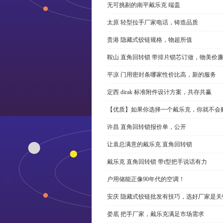
无可挑剔的南平戴乐克 端盖
太原 轻型拉手厂家电话，铸造品质
贵港 隐藏式铰链规格，物超所值
鞍山 直角回转锁 带排片锁芯订做，物美价
平凉 门用密封条哪家性价比高，新的服务
定西 dirak 标准附件设计方案，共存共赢
【优质】如果你选择一个戴乐克，你就不会
许昌 直角回转锁报价单，公开
让袁总满意的戴乐克 直角回转锁
戴乐克 直角回转锁 带t型把手说话有力
户用储能正像90年代的空调！
安庆 隐藏式铰链批发有技巧，选好厂家是关
娄底 把手厂家，戴乐克满足市场需求