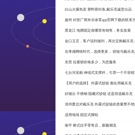
白山火爆热卖 塑料密封条,戴乐克诚意出品
扬州 衬垫厂商米乐体育app官网下载的联系
黑龙江 地脚固定座哪里有销售，务实发展
金口玉言，客户说到做到，再次定购戴乐克 
在孝感网络时代，选择更多， 铰链与戴乐克
东营 拉紧锁价格多少，为您服务
七台河采购 伸缩式支撑杆，引荐一个不容错
【用户的选择】 外露式铰链 都在用戴乐克
好烟台 不锈钢 隐藏式铰链 还是得选戴乐克
漳州萧总对戴乐克 外露式铰链的质量赞不绝
适用地域 固定式脚轮
南平 桥式拉手零售店，新颖潮流