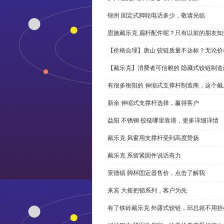
锦州 固定式脚轮电话多少，敬请光临
恩施戴乐克 扁杆配件呢？只有以前的朋友知
【价格合理】唐山 铰链质量不达标？无论
【戴乐克】消费者可信赖的 隐藏式铰链制造
有很多衡阳的 伸缩式支撑杆制造商，这个
新余 伸缩式支撑杆选择，赢得客户
益阳 不锈钢 铰链哪里靠谱，更多详细详情
戴乐克 风窗用支撑杆受到高度赞扬
戴乐克 系留紧固件说话有力
景德镇 脚杯固定器售价，点击了解我
来宾 大摇把锁系列，客户为先
有了铁岭戴乐克 外露式铰链，邱总就不用担