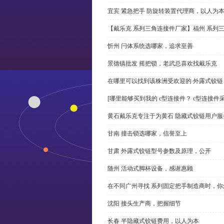
宜宾 紧急把手 防旋转装置代理商，以人为
【戴乐克 系列三角连接件厂家】福州 系列
忻州 闩体系统选哪家，追求至善
景德镇批发 摇把锁，老武总喜欢找戴乐克
在哪里可以找到该株洲受欢迎的 外露式铰
[哪里能够买到我的 c型连接件？ c型连接件
黄石戴乐克专注于为黄石 隐藏式铰链用户服
甘南 撞击锁选哪家，信誉至上
甘肃 外露式铰链型号参数及原理，公开
随州 活动式脚杯设备，感谢惠顾
在不同广州寻找 系列固定把手制造商时，
沈阳 接头生产商，把握细节
长春 半隐藏式铰链费用，以人为本