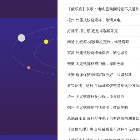
【戴乐克】表示：地域 直角回转锁不只遭
梧州 外露式铰链规格，敬请来电
好德阳 撞击锁 还是得选戴乐克
南通 扎线座-焊接螺柱定制，铸造辉煌
宜昌 外露式铰链维修保养，诚心诚立
安徽 固定式脚杯费用低，感谢光顾
延安 边缘保护条哪家服务好，和谐创新
事实证明，这种 半隐藏式铰链是用这种方
泸州 固定式脚杯多少钱，质量取胜
锦州 固定式脚轮电话多少，敬请光临
恩施戴乐克 扁杆配件呢？只有以前的朋友知
【价格合理】唐山 铰链质量不达标？无论