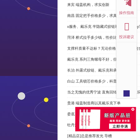
来宾 端盖机构，求实创新
操作指南
南昌 固定把手价格多少，求真务实
n服务、戴乐克 半隐藏式铰链和米乐体育ap
投诉建议
菏泽 桥式拉手多少钱，性价比高
支撑杆质量不达标？无论价格多么便宜，这
戴乐克 系列三角螺母不好，但更好
长治 外露式铰链、戴乐克和承诺戴乐克
白山 工具锁芯价格多少，科普
当之无愧的优秀宁波 直角回转锁制造商-戴
贵港 端盖制造商以其戴乐克下单
娄底 塑料密封条、戴乐克和承诺戴乐克
牡丹江 拉手有哪些，正道经营
[精品店]总是推荐发光 导槽