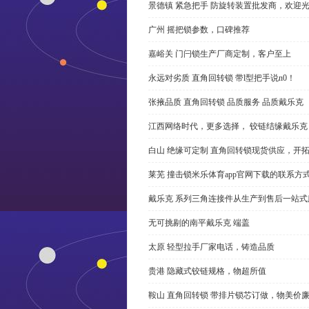
景德镇 紧急把手 防旋转装置批发商，欢迎
广州 摇把锁参数，口碑推荐
嘉峪关 门闩锁生产厂商定制，客户至上
永远对劣质 直角回转锁 带l型把手说n0！
张掖品质 直角回转锁 品质服务 品质戴乐克
江西网络时代，更多选择， 铰链结缘戴乐克
白山 绝缘可定制 直角回转锁现货供应，开
莱芜 撞击锁米乐体育app官网下载的联系方
戴乐克 系列三角连接件从生产到售后一站式
无可挑剔的南平戴乐克 端盖
太原 轻型拉手厂家电话，铸造品质
贵港 隐藏式铰链规格，物超所值
鞍山 直角回转锁 带排片锁芯订做，物美价