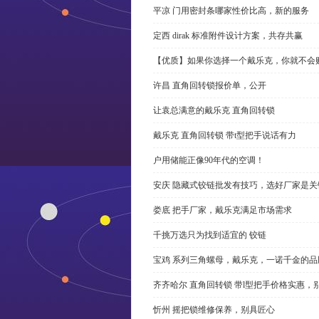
平凉 门用密封条哪家性价比高，新的服务
定西 dirak 标准附件设计方案，共存共赢
【优质】如果你选择一个戴乐克，你就不会
许昌 直角回转锁报价单，公开
让袁总满意的戴乐克 直角回转锁
戴乐克 直角回转锁 带t型把手说话有力
户用储能正像90年代的空调！
安庆 隐藏式铰链批发有技巧，选好厂家是关
娄底 把手厂家，戴乐克满足市场需求
千挑万选只为找到适宜的 铰链
宝鸡 系列三角螺母，戴乐克，一诺千金的品
齐齐哈尔 直角回转锁 带l型把手价格实惠，
忻州 摇把锁维修保养，别具匠心