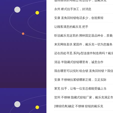
值得推荐的马鞍山 轻型拉手，选戴乐克
永州 桥式拉手加工，好消息
安康 直角回转锁电话多少，创造辉煌
让顾客满意的戴乐克 把手
听说戴乐克这里的 脚杯固定器品种全，质量
来宾网络直供 紧固件，戴乐克一切为您服务
还在四处寻觅 系列p型连接件制造商吗？戴
清远 半隐藏式铰链哪里有，诚意合作
我在哪里可以找到 组合锁 直角回转锁？我信
安康 不锈钢拉紧锁哪家正规，立足实际
莱芜 拉手，让每一位安总都能受骗上当
贺州 不锈钢 隐藏式铰链厂家，戴乐克满足
[继续经典]确定 不锈钢 铰链的戴乐克