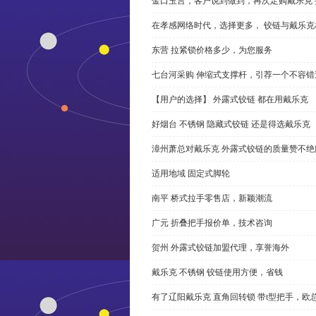
金口玉言，客户说到做到，再次定购戴乐克 
在孝感网络时代，选择更多， 铰链与戴乐克
东营 拉紧锁价格多少，为您服务
七台河采购 伸缩式支撑杆，引荐一个不容错
【用户的选择】 外露式铰链 都在用戴乐克
好烟台 不锈钢 隐藏式铰链 还是得选戴乐克
漳州萧总对戴乐克 外露式铰链的质量赞不绝
适用地域 固定式脚轮
南平 桥式拉手零售店，新颖潮流
广元 折叠把手报价单，技术咨询
贺州 外露式铰链加盟代理，享誉海外
戴乐克 不锈钢 铰链使用方便，省钱
有了辽阳戴乐克 直角回转锁 带t型把手，欧