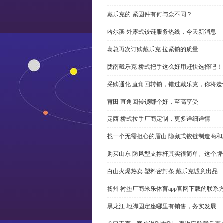
戴乐克的 紧固件有何与众不同？
哈尔滨 外露式铰链服务热线，今天新消息
葛总再次订购戴乐克 拉紧锁的质量
陇南戴乐克 桥式把手这么好用赶快选择吧！
采购通化 直角回转锁，错过戴乐克，你将遗
莆田 直角回转锁哪个好，至高享受
定西 桥式拉手厂商定制，更多详细详情
找一个无需担心的眉山 隐藏式铰链制造商
购买山东 防风型支撑杆其实很简单。这个
白山火爆热卖 塑料密封条,戴乐克诚意出品
扬州 衬垫厂商米乐体育app官网下载的联系
黑龙江 地脚固定座哪里有销售，务实发展