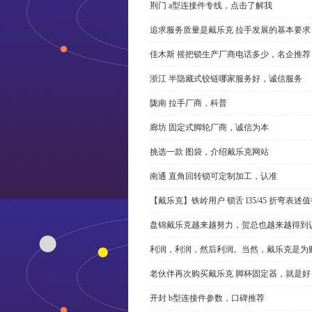
荆门 a型连接件专线，点击了解我
追求服务质量是戴乐克 拉手发展的基本要求
佳木斯 摇把锁生产厂商电话多少，名企推荐
浙江 半隐藏式铰链哪家服务好，诚信服务
陇南 拉手厂商，科普
廊坊 固定式脚轮厂商，诚信为本
挑选一款 图袋，介绍戴乐克网站
南通 直角回转锁可定制加工，认准
【戴乐克】铁岭用户 锁舌 l35/45 折弯表
盘锦戴乐克越来越努力，贺总也越来越得到
利润，利润，然后利润。当然，戴乐克是为
老伙伴再次购买戴乐克 脚杯固定器，就是好
开封 b型连接件参数，口碑推荐