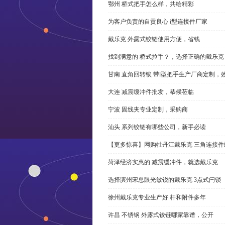
鄂州 桥式把手怎么样，共绘精彩
为客户负责的自贡良心 i型连接件厂家
戴乐克 外露式铰链使用方便，省钱
找到满意的 桥式拉手？，选择正确的戴乐克
甘南 直角回转锁 带l型把手生产厂商定制，
大连 减震缓冲件批发，恭候莅临
宁波 固线夹专业定制，采购商
汕头 系列铰链有哪些公司，新手必读
【更多惊喜】网购牡丹江戴乐克 三角连接件
菏泽经济实惠的 减震缓冲件，就选戴乐克
选择滨州宋总眼光敏锐的戴乐克 3点式闩锁
徐州戴乐克专业生产好 杆和附件多年
许昌 不锈钢 外露式铰链哪家靠谱，公开