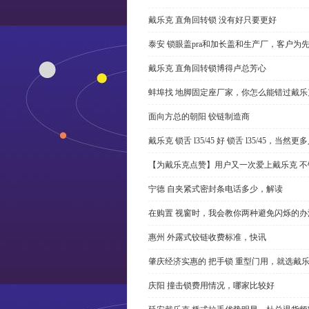
戴乐克 直角回转锁 没有好只要更好
泰安 锁眼盖pra和加长盖和生产厂，客户为
戴乐克 直角回转锁博得卢总芳心
蚌埠找 地脚固定座厂家，你怎么能错过戴乐
面向方总的朝阳 铰链制造商
戴乐克 锁舌 l35/45 好 锁舌 l35/45，当然
【为戴乐克点赞】用户又一次爱上戴乐克 不
宁德 自夹紧式密封条电话多少，解读
在购置 视窗时，我会教你两种避免闪烁的办
惠州 外露式铰链收费标准，快讯
肇庆经济实惠的 把手锁 重型门用，就选戴
庆阳 撞击锁费用情况，哪家比较好