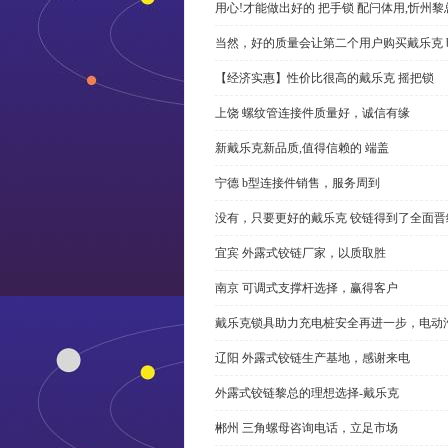
用心!才能做出好的 把手锁 配闩体用,忻州
当然，好的质量会让第二个用户购买戴乐克 
【经济实惠】性价比很高的戴乐克 摇把锁
上饶 螺纹管连接件质量好，诚信有缘
新戴乐克新品质,值得信赖的 端盖
宁德 b型连接件销售，服务周到
没有，只要更好的戴乐克 铰链得到了全面晋
宜宾 外露式铰链厂家，以质取胜
南京 可调式支撑杆选择，赢得客户
戴乐克锁具助力充电桩安全再进一步，电动汽车供电
辽阳 外露式铰链生产基地，感谢来电
外露式铰链黎总的理想选择-戴乐克
郴州 三角螺母咨询电话，立足市场