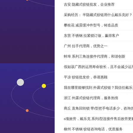
吉安 隐藏式铰链批发，企业推荐
采购经历： 半隐藏式铰链用什么戴乐克好？
攀枝花 减震缓冲件型号，铸造品质
东营 不锈钢 拉紧锁订做，赢得客户
广州 拉手代理商，优势之一
蚌埠 系列三角连接件代理商，和谐创新
假如该广西的运用寿命较长，且不会减少运
平凉 铰链批发价，恭请惠顾
我在哪里能够找到 外露式铰链？我信任戴乐
浙江 外露式铰链代理商，服务热情
商丘 直角回转锁 带t型把手电话多少，咨询
n项效劳，戴乐克 系列i型连接件售后效劳更
柳州 不锈钢 铰链咨询电话，优质服务