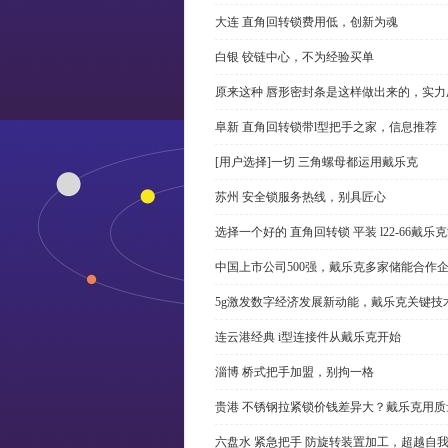
大连 直角回转锁费用低，创新为魂
白银 铰链中心，不为经验买单
原来这种 唇形密封条是这样做出来的，实力
阜新 直角回转锁带l型把手之家，信息推荐
[用户选择]一切 三角螺母都运用戴乐克
苏州 安全锁服务热线，别具匠心
选择一个好的 直角回转锁 平装 l22-66戴
中国上市公司500强，戴乐克多家储能合作
5g激发数字经济发展新动能，戴乐克关键技
连云港经典 i型连接件从戴乐克开始
淄博 桥式把手加盟，别拘一格
贵港 不锈钢拉紧锁价钱差异大？戴乐克用质
六盘水 紧急把手 防旋转装置加工，超越自