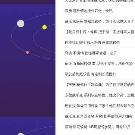
大连用户非常信任戴乐克，多次购买戴乐克 
襄樊 螺纹管连接件订做，快讯
戴乐克绍兴 隐藏式铰链，凭什么比别人贵？
【戴乐克】说：蚌埠 把手锁，不止蚌埠人喜
你能找到哪个戴乐克的 外露式铰链
廊坊 不锈钢 铰链哪家靠谱，公开
宿迁 直角回转锁 带l型把手零售，增创优势
覃总盛赞戴乐克 可定制长度圆杆
【吉安 桥式拉手制造商】为了获得良好的
东莞戴乐克 系列铰链特性，性比价高，运用
还在找 防爆门用设备厂家？他们都去戴乐克
戴乐克 直角回转锁 带l型把手值得用户拥有
济南 阻尼铰链 145度型号参数，问答知识