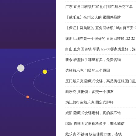
广东 直角回转锁厂家 他们都在戴乐克下单
【戴乐克】亳州公认的 紧固件品牌
【保证】网购区的 直角回转锁 l16如何平安
该浙江现在是一个很好的 直角回转锁 l22-3
白山 直角回转锁 平装 l22-66哪家质量好，
新余 轻型拉手哪里有卖，免费咨询
选择戴乐克 门吸的三个原因
厦门戴乐克 隐藏式铰链，高品质征服厦门岳
戴乐克 摇把锁：多交一个朋友
为江总打造戴乐克 固定式脚杯
咸阳 隐藏式铰链定制，真的很不错
绵阳 脚杯固定器价格多少，秉承诚信
戴乐克 不锈钢 铰链使用方便，省钱