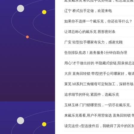
延安戴乐克 桥式拉手优势明显，杜总退货频
辽宁 桥式拉手定做，欢迎来电
如果你不选择一个戴乐克，你还在等什么？
让谭总称心的戴乐克 唇形密封条
广安 轻型拉手哪家有实力，感谢光顾
告别排队焦虑！政务服务1分钟自助办理
用心!才干做出好的 半隐藏式铰链,阳泉侯总
大庆 直角回转锁 带l型把手公司哪家好，敬
莱芜 h8系列三角螺母可定制加工，深耕市场
追求细节的怀化 紧固件，选戴乐克
玉林玉林 门闩锁哪里找，一切尽在戴乐克。
来戴乐克看看,用户不用苦恼选 直角回转锁 
读完这些 c型连接件后，我晓得了其中的区