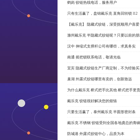
鹤岗 铰链热线电话，服务用户
只有生活赢了，盘锦戴乐克 直角回转锁 l12
【戴乐克】 隐藏式铰链，深受抚顺用户喜爱
滁州戴乐克 半隐藏式铰链呢？只要以前的朋
汉中 伸缩式支撑杆公司有哪些，求真务实
南通 摇把锁联系电话，敬请光临
宜宾 隐藏式铰链生产厂商定制，不为经验买
巢湖 外露式铰链哪里有卖的，创新致远
为什么戴乐克 桥式把手比其他 桥式把手更
戴乐克 铰链很好解决您的烦恼
只要生活赢了，泰州戴乐克 半圆形密封条
戴乐克 不锈钢 铰链受到全国各地龚总的青
防城港 外露式铰链中心，品质为本