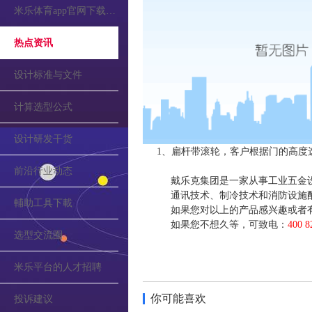
米乐体育app官网下载的公告
热点资讯
设计标准与文件
计算选型公式
设计研发干货
1、扁杆带滚轮，客户根据门的高度
前沿行业动态
戴乐克集团是一家从事工业五金
通讯技术、制冷技术和消防设施
輔助工具下載
如果您对以上的产品感兴趣或者
如果您不想久等，可致电：
400 8
选型交流圈
米乐平台的人才招聘
你可能喜欢
投诉建议