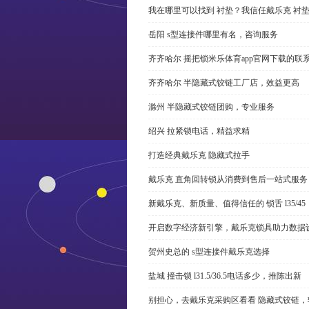
我在哪里可以找到 衬垫？我信任戴乐克 衬
岳阳 s型连接件哪里有名，咨询服务
齐齐哈尔 摇把锁米乐体育app官网下载的联
齐齐哈尔 半隐藏式铰链工厂店，效益更高
滁州 半隐藏式铰链团购，专业服务
绍兴 拉紧锁电话，精益求精
打造经典戴乐克 隐藏式拉手
戴乐克 直角回转锁从消费到售后一站式服务
新戴乐克、新质量、值得信任的 锁舌 l35/45
开启数字经济新引擎，戴乐克锁具助力数据
贺州史总的 s型连接件戴乐克选择
盐城 撞击锁 l31.5/36.5电话多少，推陈出新
别担心，去戴乐克采购区看看 隐藏式铰链，