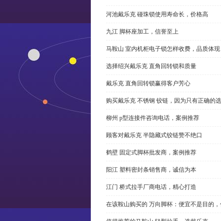
河池戴乐克 碰珠锁使用寿命长，价格高
九江 脚杯座加工，信誉至上
马鞍山 室内机柜电子锁怎样收费，品质体现
选择绍兴戴乐克 直角回转锁和质量
戴乐克 直角回转锁赢得客户芳心
购买戴乐克 不锈钢 铰链，因为只有正确的
柳州 p型连接件咨询电话，案例推荐
顾客对戴乐克 半隐藏式铰链赞不绝口
鹤壁 固定式脚杯批发商，案例推荐
阳江 塑料密封条销售商，诚信为本
江门 桥式拉手厂商电话，精心打造
在该鞍山购买的 万向脚杯：便宜不是目的