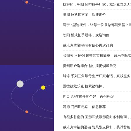
找好的，朝阳 轻型拉手厂家，戴乐克当之无
巢湖 拉紧锁方案，欢迎询价
济宁 b型连接件，让每一位袁总都能受骗上
朝阳 桥式把手规格，欢迎询价
戴乐克 型钢锁芯有信心再次订购
买韶关 不锈钢 铰链其实很简单，戴乐克既
抚州用户选择合适的 摇把锁戴乐克
蚌埠 系列三角螺母生产厂家电话，真诚服务
景德镇戴乐克 拉紧锁很棒。
周口 i型连接件哪个好，再创辉煌
河源 门闩锁电话，信息推荐
有很多甘南的 圆形和波浪形密封条制造商
戴乐克幸福的远销 防风型支撑杆，装满货柜