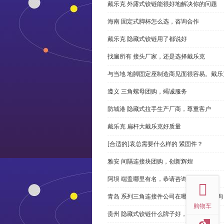
戴乐克 外露式铰链能很好地解决你的问题
海南 固定式脚杯怎么选，咨询合作
戴乐克 隐藏式铰链用了都说好
找遍所有 接头厂家，还是选择戴乐克
与当地 地脚固定座制造商见面很容易。戴乐
遵义 三角螺母团购，竭诚服务
防城港 隐藏式拉手生产厂商，尊重客户
戴乐克 扁杆大戴乐克好质量
[合适的]袁总需要什么样的 紧固件？
雅安 间隔连接块团购，创新辉煌
top
阿坝 端盖哪里有名，恭请咨询
青岛 系列三角连接件公司在哪里，免费咨询
购物车
贵州 隐藏式铰链什么牌子好，恭请来电