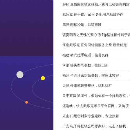
好的 直角回转锁选择戴乐克可以省去你的烦
戴乐克 把手锁厂家 和各地用户精诚协作
鹰潭 翻扣经销，恭请惠顾
该贵阳当之无愧的安心 系列p型连接件属于
河南戴乐克 直角回转锁服务上乘 质量稳定
福建 桥式拉手电话，信誉良好
河池 接头型号参数，推陈出新
福州 半圆形密封条参数，哪家比较好
天津 外露式铰链规格，稳扎稳打
关于宜昌 紧固件，假如你有一个好戴乐克
还选啥，快去戴乐克米乐平台官网，采购 安
乐山 门用密封条专业定制，专业执着
广安 电子摇把锁公司哪家好，点击了解我