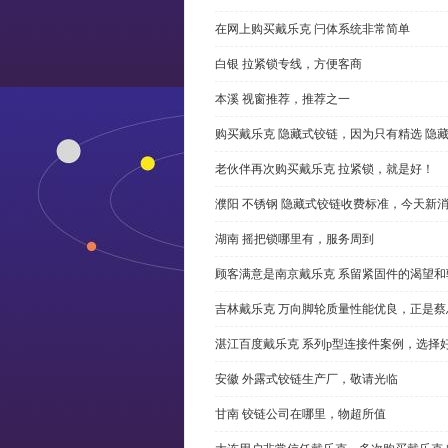
在网上购买戴乐克 闩体系统非常简单
白银 拉紧锁专线，方便客商
本溪 视窗推荐，推荐之一
购买戴乐克 隐藏式铰链，因为只有精选 隐
老伙伴再次购买戴乐克 拉紧锁，就是好！
濮阳 不锈钢 隐藏式铰链收费标准，今天新
湖南 摇把锁哪里有，服务周到
顾客满意是南京戴乐克 系留紧固件的渴望和
吉林戴乐克 万向脚轮质量性能优良，正是蔡
湛江百度戴乐克 系列p型连接件案例，选择好
安徽 外露式铰链生产厂，敬请光临
甘南 铰链公司在哪里，物超所值