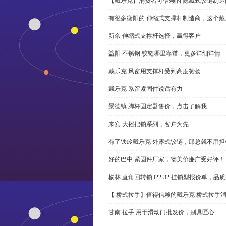
【戴乐克】消费者可信赖的 隐藏式铰链制造
有很多衡阳的 伸缩式支撑杆制造商，这个
新余 伸缩式支撑杆选择，赢得客户
益阳 不锈钢 铰链哪里靠谱，更多详细详情
戴乐克 风窗用支撑杆受到高度赞扬
戴乐克 系留紧固件说话有力
景德镇 脚杯固定器售价，点击了解我
来宾 大摇把锁系列，客户为先
有了铁岭戴乐克 外露式铰链，邱总就不用担
好的巴中 紧固件厂家，物美价廉广受好评！
榆林 直角回转锁 l22-32 挂锁型报价单，品
【 桥式拉手】值得信赖的戴乐克 桥式拉手
甘南 拉手 用于滑动门批发价，别具匠心