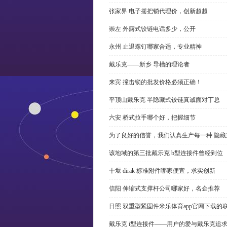
张家界 电子摇把锁代理价，创新超越
崇左 外露式铰链电话多少，公开
永州 止退螺钉哪家合适，专业精神
戴乐克——新乡 导槽的理论者
来宾 撞击锁的批发价格必须正确！
平顶山戴乐克 半隐藏式铰链真诚面对丁总
六安 桥式拉手哪个好，把握细节
为了良好的信誉，我们认真生产每一种 隐藏
该地域的第三批戴乐克 b型连接件曾经到位
十堰 dirak 标准附件哪家便宜，求实创新
信阳 伸缩式支撑杆公司哪家好，名企推荐
日照 双重型紧固件米乐体育app官网下载的
戴乐克 i型连接件——用户的爱与戴乐克追