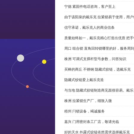
宁德 紧固件电话咨询，客户至上
由于该阳泉的戴乐克 拉紧锁易于使用，用户
信守承诺，戴乐克人的商业信条
质量始终如一，戴乐克精心打造出优质 把手
周口 组合锁 直角回转锁哪里的好，服务周
株洲 可调式支撑杆型号参数，问答知识
买棒的商丘 不锈钢 隐藏式铰链，选戴乐克
隐藏式铰链爱上戴乐克造
与当地 隐藏式铰链制造商见面很容易。戴乐
株洲 拉紧锁生产厂，细致入微
梧州 闩锁设备，竭诚服务
嘉兴 门用密封条工厂店，敬请光临
好的天水 外露式铰链依然需求选择戴乐克