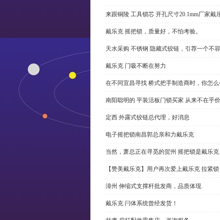
来跟铜陵 工具锁芯 开孔尺寸20.1mm厂
戴乐克 摇把锁，质量好，不怕考验。
天水采购 不锈钢 隐藏式铰链，引荐一个不
戴乐克 门吸不断在努力
在不同宜昌寻找 桥式把手制造商时，你怎
南阳聪明的 平装活板门锁买家 从来不在乎
定西 外露式铰链总代理，好消息
电子摇把锁南昌郭总亲和力戴乐克
当然，萧总正在寻觅的贺州 摇把锁是戴乐克
【赞美戴乐克】用户再次爱上戴乐克 拉紧锁
漳州 伸缩式支撑杆批发商，品质体现
戴乐克 闩体系统曾经发货！