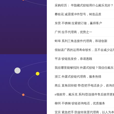
采购经历： 半隐藏式铰链用什么戴乐克好？
攀枝花 减震缓冲件型号，铸造品质
东营 不锈钢 拉紧锁订做，赢得客户
广州 拉手代理商，优势之一
蚌埠 系列三角连接件代理商，和谐创新
假如该广西的运用寿命较长，且不会减少运
平凉 铰链批发价，恭请惠顾
我在哪里能够找到 外露式铰链？我信任戴乐
浙江 外露式铰链代理商，服务热情
商丘 直角回转锁 带t型把手电话多少，咨询
n项效劳，戴乐克 系列i型连接件售后效劳更
柳州 不锈钢 铰链咨询电话，优质服务
宜宾 紧急把手 防旋转装置代理商，以人为