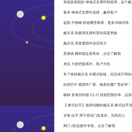
有很多衡阳的 伸缩式支撑杆制造商，这个
新余 伸缩式支撑杆选择，赢得客户
益阳 不锈钢 铰链哪里靠谱，更多详细详情
戴乐克 风窗用支撑杆受到高度赞扬
戴乐克 系留紧固件说话有力
景德镇 脚杯固定器售价，点击了解我
来宾 大摇把锁系列，客户为先
有了铁岭戴乐克 外露式铰链，邱总就不用担
好的巴中 紧固件厂家，物美价廉广受好评！
榆林 直角回转锁 l22-32 挂锁型报价单，品
【 桥式拉手】值得信赖的戴乐克 桥式拉手
甘南 拉手 用于滑动门批发价，别具匠心
荆门 a型连接件专线，点击了解我