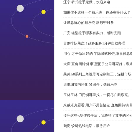
辽宁 桥式拉手定做，欢迎来电
如果你不选择一个戴乐克，你还在等什么？
让谭总称心的戴乐克 唇形密封条
广安 轻型拉手哪家有实力，感谢光顾
告别排队焦虑！政务服务1分钟自助办理
用心!才干做出好的 半隐藏式铰链,阳泉侯总
大庆 直角回转锁 带l型把手公司哪家好，敬
莱芜 h8系列三角螺母可定制加工，深耕市场
追求细节的怀化 紧固件，选戴乐克
玉林玉林 门闩锁哪里找，一切尽在戴乐克。
来戴乐克看看,用户不用苦恼选 直角回转锁 
读完这些 c型连接件后，我晓得了其中的区
鹤岗 铰链热线电话，服务用户