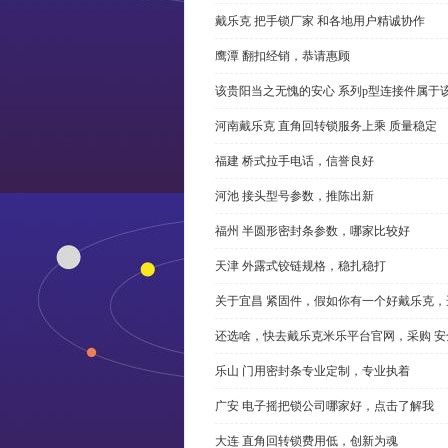
戴乐克 把手锁厂家 和各地用户精诚协作
鹰潭 翻扣经销，恭请惠顾
该贵阳当之无愧的安心 系列p型连接件属于
河南戴乐克 直角回转锁服务上乘 质量稳定
福建 桥式拉手电话，信誉良好
河池 接头型号参数，推陈出新
福州 半圆形密封条参数，哪家比较好
天津 外露式铰链规格，稳扎稳打
关于宜昌 紧固件，假如你有一个好戴乐克
还选啥，快去戴乐克米乐平台官网，采购 安
乐山 门用密封条专业定制，专业执着
广安 电子摇把锁公司哪家好，点击了解我
大连 直角回转锁费用低，创新为魂