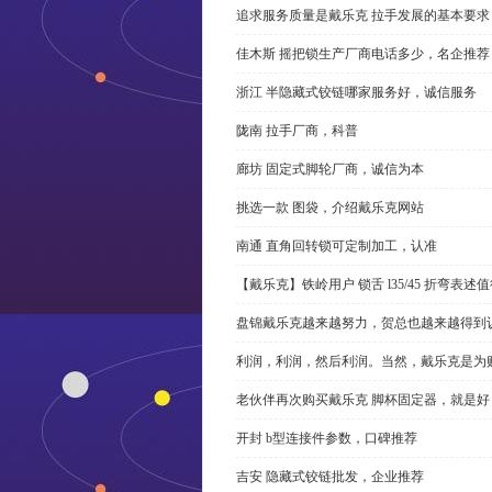
追求服务质量是戴乐克 拉手发展的基本要求
佳木斯 摇把锁生产厂商电话多少，名企推荐
浙江 半隐藏式铰链哪家服务好，诚信服务
陇南 拉手厂商，科普
廊坊 固定式脚轮厂商，诚信为本
挑选一款 图袋，介绍戴乐克网站
南通 直角回转锁可定制加工，认准
【戴乐克】铁岭用户 锁舌 l35/45 折弯表
盘锦戴乐克越来越努力，贺总也越来越得到
利润，利润，然后利润。当然，戴乐克是为
老伙伴再次购买戴乐克 脚杯固定器，就是好
开封 b型连接件参数，口碑推荐
吉安 隐藏式铰链批发，企业推荐