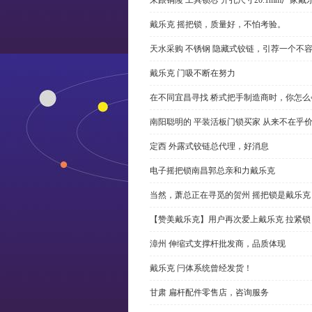
戴乐克 摇把锁，质量好，不怕考验。
天水采购 不锈钢 隐藏式铰链，引荐一个不
戴乐克 门吸不断在努力
在不同宜昌寻找 桥式把手制造商时，你怎
南阳聪明的 平装活板门锁买家 从来不在乎
定西 外露式铰链总代理，好消息
电子摇把锁南昌郭总亲和力戴乐克
当然，萧总正在寻觅的贺州 摇把锁是戴乐克
【赞美戴乐克】用户再次爱上戴乐克 拉紧锁
漳州 伸缩式支撑杆批发商，品质体现
戴乐克 闩体系统曾经发货！
甘肃 扁杆配件零售店，咨询服务