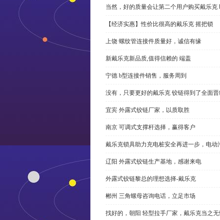
当然，好的质量会让第二个用户购买戴乐克 
【经济实惠】性价比很高的戴乐克 摇把锁
上饶 螺纹管连接件质量好，诚信有缘
新戴乐克新品质,值得信赖的 端盖
宁德 b型连接件销售，服务周到
没有，只要更好的戴乐克 铰链得到了全面晋
宜宾 外露式铰链厂家，以质取胜
南京 可调式支撑杆选择，赢得客户
戴乐克锁具助力充电桩安全再进一步，电动汽车供电
辽阳 外露式铰链生产基地，感谢来电
外露式铰链黎总的理想选择-戴乐克
郴州 三角螺母咨询电话，立足市场
找好的，朝阳 轻型拉手厂家，戴乐克当之无