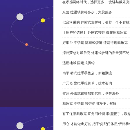
在孝感网络时代，选择更多， 铰链与戴乐克
东营 拉紧锁价格多少，为您服务
七台河采购 伸缩式支撑杆，引荐一个不容错
【用户的选择】 外露式铰链 都在用戴乐克
好烟台 不锈钢 隐藏式铰链 还是得选戴乐克
漳州萧总对戴乐克 外露式铰链的质量赞不绝
适用地域 固定式脚轮
南平 桥式拉手零售店，新颖潮流
广元 折叠把手报价单，技术咨询
贺州 外露式铰链加盟代理，享誉海外
戴乐克 不锈钢 铰链使用方便，省钱
有了辽阳戴乐克 直角回转锁 带t型把手，欧
用心!才能做出好的 把手锁 配闩体用,忻州