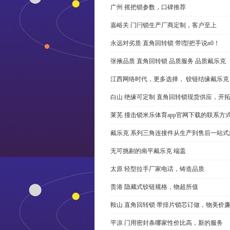
广州 摇把锁参数，口碑推荐
嘉峪关 门闩锁生产厂商定制，客户至上
永远对劣质 直角回转锁 带l型把手说n0！
张掖品质 直角回转锁 品质服务 品质戴乐克
江西网络时代，更多选择， 铰链结缘戴乐克
白山 绝缘可定制 直角回转锁现货供应，开
莱芜 撞击锁米乐体育app官网下载的联系方
戴乐克 系列三角连接件从生产到售后一站式
无可挑剔的南平戴乐克 端盖
太原 轻型拉手厂家电话，铸造品质
贵港 隐藏式铰链规格，物超所值
鞍山 直角回转锁 带排片锁芯订做，物美价
平凉 门用密封条哪家性价比高，新的服务