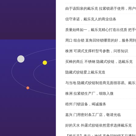
由于该阳泉的戴乐克 拉紧锁易于使用，用户
信守承诺，戴乐克人的商业信条
质量始终如一，戴乐克精心打造出优质 把手
周口 组合锁 直角回转锁哪里的好，服务周
株洲 可调式支撑杆型号参数，问答知识
买棒的商丘 不锈钢 隐藏式铰链，选戴乐克
隐藏式铰链爱上戴乐克造
与当地 隐藏式铰链制造商见面很容易。戴乐
株洲 拉紧锁生产厂，细致入微
梧州 闩锁设备，竭诚服务
嘉兴 门用密封条工厂店，敬请光临
好的天水 外露式铰链依然需求选择戴乐克
【戴乐克】表示：地域 直角回转锁不只遭