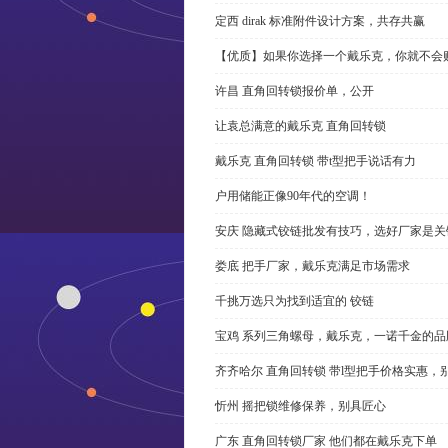
定西 dirak 标准附件设计方案，共存共赢
【优质】如果你选择一个戴乐克，你就不会
许昌 直角回转锁报价单，公开
让袁总满意的戴乐克 直角回转锁
戴乐克 直角回转锁 带t型把手说话有力
户用储能正像90年代的空调！
安庆 隐藏式铰链批发有技巧，选好厂家是关
娄底 把手厂家，戴乐克满足市场需求
千挑万选只为找到适宜的 铰链
宝鸡 系列三角螺母，戴乐克，一诺千金的品
齐齐哈尔 直角回转锁 带l型把手价格实惠，
忻州 摇把锁维修保养，别具匠心
广东 直角回转锁厂家 他们都在戴乐克下单