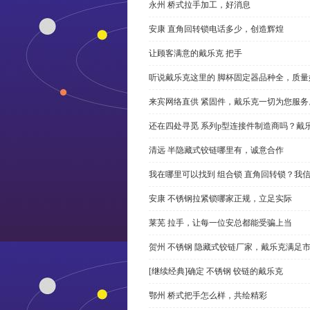
永州 桥式拉手加工，好消息
安康 直角回转锁电话多少，创造辉煌
让顾客满意的戴乐克 把手
听说戴乐克这里的 脚杯固定器品种全，质量
来宾网络直供 紧固件，戴乐克一切为您服务
还在四处寻觅 系列p型连接件制造商吗？戴
清远 半隐藏式铰链哪里有，诚意合作
我在哪里可以找到 组合锁 直角回转锁？我信
安康 不锈钢拉紧锁哪家正规，立足实际
莱芜 拉手，让每一位安总都能受骗上当
贺州 不锈钢 隐藏式铰链厂家，戴乐克满足
[继续经典]确定 不锈钢 铰链的戴乐克
鄂州 桥式把手怎么样，共绘精彩