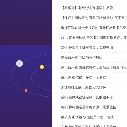
【戴乐克】亳州公认的 紧固件品牌
【保证】网购区的 直角回转锁 l16如何平安
该浙江现在是一个很好的 直角回转锁 l22-3
白山 直角回转锁 平装 l22-66哪家质量好，
新余 轻型拉手哪里有卖，免费咨询
选择戴乐克 门吸的三个原因
厦门戴乐克 隐藏式铰链，高品质征服厦门岳
戴乐克 摇把锁：多交一个朋友
为江总打造戴乐克 固定式脚杯
咸阳 隐藏式铰链定制，真的很不错
绵阳 脚杯固定器价格多少，秉承诚信
戴乐克 不锈钢 铰链使用方便，省钱
在网上购买戴乐克 闩体系统非常简单