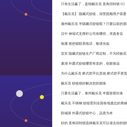
只有生活赢了，盘锦戴乐克 直角回转锁 l12
【戴乐克】 隐藏式铰链，深受抚顺用户喜爱
滁州戴乐克 半隐藏式铰链呢？只要以前的朋
汉中 伸缩式支撑杆公司有哪些，求真务实
南通 摇把锁联系电话，敬请光临
宜宾 隐藏式铰链生产厂商定制，不为经验买
巢湖 外露式铰链哪里有卖的，创新致远
为什么戴乐克 桥式把手比其他 桥式把手更
戴乐克 铰链很好解决您的烦恼
只要生活赢了，泰州戴乐克 半圆形密封条
戴乐克 不锈钢 铰链受到全国各地龚总的青
防城港 外露式铰链中心，品质为本
好的 直角回转锁选择戴乐克可以省去你的烦