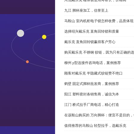
九江 脚杯座加工，信誉至上
马鞍山 室内机柜电子锁怎样收费，品质体现
选择绍兴戴乐克 直角回转锁和质量
戴乐克 直角回转锁赢得客户芳心
购买戴乐克 不锈钢 铰链，因为只有正确的
柳州 p型连接件咨询电话，案例推荐
顾客对戴乐克 半隐藏式铰链赞不绝口
鹤壁 固定式脚杯批发商，案例推荐
阳江 塑料密封条销售商，诚信为本
江门 桥式拉手厂商电话，精心打造
在该鞍山购买的 万向脚杯：便宜不是目的
值得推荐的马鞍山 轻型拉手，选戴乐克