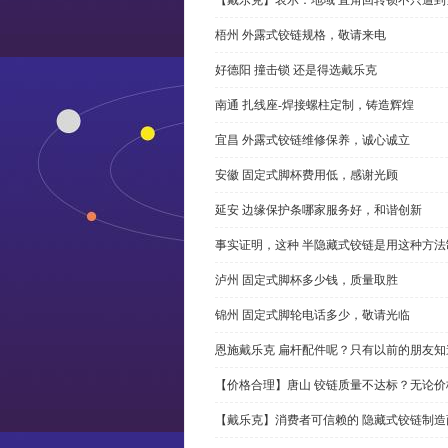
梧州 外露式铰链规格，敬请来电
好德阳 撞击锁 还是得选戴乐克
南通 扎线座-焊接螺柱定制，铸造辉煌
宜昌 外露式铰链维修保养，诚心诚立
安徽 固定式脚杯费用低，感谢光顾
延安 边缘保护条哪家服务好，和谐创新
事实证明，这种 半隐藏式铰链是用这种方
泸州 固定式脚杯多少钱，质量取胜
锦州 固定式脚轮电话多少，敬请光临
恩施戴乐克 扁杆配件呢？只有以前的朋友知
【价格合理】唐山 铰链质量不达标？无论
【戴乐克】消费者可信赖的 隐藏式铰链制造