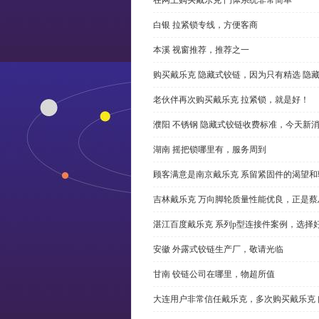
白银 拉紧锁专线，方便客商
本溪 视窗推荐，推荐之一
购买戴乐克 隐藏式铰链，因为只有精选 隐
老伙伴再次购买戴乐克 拉紧锁，就是好！
濮阳 不锈钢 隐藏式铰链收费标准，今天新
湖南 摇把锁哪里有，服务周到
顾客满意是南京戴乐克 系留紧固件的渴望和
吉林戴乐克 万向脚轮质量性能优良，正是蔡
湛江百度戴乐克 系列p型连接件案例，选择好
安徽 外露式铰链生产厂，敬请光临
甘南 铰链公司在哪里，物超所值
大连用户非常信任戴乐克，多次购买戴乐克 