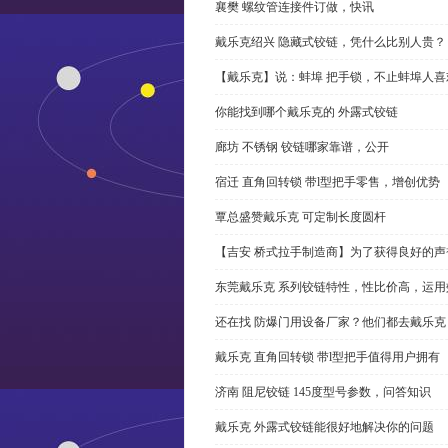
襄樊 螺纹管连接件订做，快讯
戴乐克绍兴 隐藏式铰链，凭什么比别人贵？
【戴乐克】说：蚌埠 把手锁，不止蚌埠人喜
你能找到哪个戴乐克的 外露式铰链
廊坊 不锈钢 铰链哪家靠谱，公开
宿迁 直角回转锁 带l型把手零售，增创优势
覃总盛赞戴乐克 可定制长度圆杆
【吉安 桥式拉手制造商】为了获得良好的
东莞戴乐克 系列铰链特性，性比价高，运用
还在找 防爆门用设备厂家？他们都去戴乐克
戴乐克 直角回转锁 带l型把手值得用户拥有
济南 阻尼铰链 145度型号参数，问答知识
戴乐克 外露式铰链能很好地解决你的问题