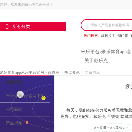
您好，欢迎来到戴乐克电商平台！
请输入产品名称或物料号
所有分类
热门搜索:
旋转拉手
侧门锁
米乐平台-米乐体育app
关于戴乐克
米乐体育app米乐平台官网下载首页
>
热点资讯
>
文章信息
文章导航
朔
米乐体育app官网下载的介绍
公司新闻
每天，我们都在努力服务着无数和您
高兴，也很充实。戴乐克 不锈钢 隐藏
产品视频