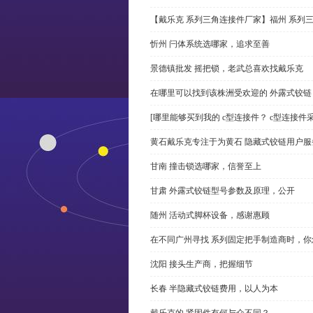
【戴乐克 系列三角连接件厂家】福州 系列
忻州 闩体系统选哪家，追求至善
景德镇批发 摇把锁，老武总喜欢找戴乐克
在哪里可以找到该株洲受欢迎的 外露式铰
[哪里能够买到我的 c型连接件？ c型连接件
黄石戴乐克专注于为黄石 隐藏式铰链用户服
甘南 撞击锁选哪家，信誉至上
甘肃 外露式铰链型号参数及原理，公开
随州 活动式脚杯设备，感谢惠顾
在不同广州寻找 系列固定把手制造商时，
沈阳 接头生产商，把握细节
长春 半隐藏式铰链费用，以人为本
戴乐克的 紧固件有何与众不同？