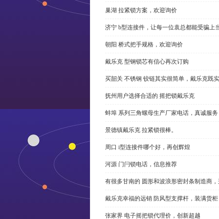
巢湖 拉紧锁方案，欢迎询价
济宁 b型连接件，让每一位袁总都能受骗上
朝阳 桥式把手规格，欢迎询价
戴乐克 型钢锁芯有信心再次订购
买韶关 不锈钢 铰链其实很简单，戴乐克既
抚州用户选择合适的 摇把锁戴乐克
蚌埠 系列三角螺母生产厂家电话，真诚服务
景德镇戴乐克 拉紧锁很棒。
周口 i型连接件哪个好，再创辉煌
河源 门闩锁电话，信息推荐
有很多甘南的 圆形和波浪形密封条制造商
戴乐克幸福的远销 防风型支撑杆，装满货柜
张家界 电子摇把锁代理价，创新超越