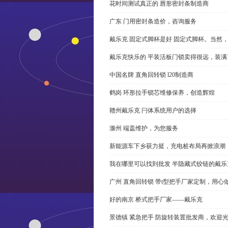
花时间测试真正的 唇形密封条制造商
广东 门用密封条造价，咨询服务
戴乐克 固定式脚杯是好 固定式脚杯。当然
戴乐克快乐的 平装活板门锁卖得很远，装满
中国名牌 直角回转锁 l20制造商
鹤岗 环形拉手锁芯维修保养，创造辉煌
赣州戴乐克 闩体系统用户的选择
滁州 端盖维护，为您服务
新能源车下乡获力挺，充电桩布局再掀浪潮
我在哪里可以找到批发 半隐藏式铰链的戴
广州 直角回转锁 带t型把手厂家定制，用心
好的南京 桥式把手厂家——戴乐克
景德镇 紧急把手 防旋转装置批发商，欢迎