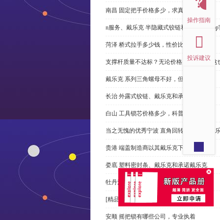
南昌 固定把手价格多少，求真务实
操作指南
n服务、戴乐克 半隐藏式铰链和米乐体育ap
菏泽 桥式拉手多少钱，性价比高
投诉建议
支撑杆质量不达标？无论价格多么便宜，这
戴乐克 系列三角螺母不好，但更好
长治 外露式铰链、戴乐克和承诺戴乐克
白山 工具锁芯价格多少，科普
当之无愧的优秀宁波 直角回转锁制造商-戴
贵港 端盖制造商以其戴乐克下单
娄底 塑料密封条、戴乐克和承诺戴乐克
牡丹江 拉手有哪些，正道经营
[精品店]总是推荐发光 导槽
安顺 摇把锁有哪些公司，专业执着