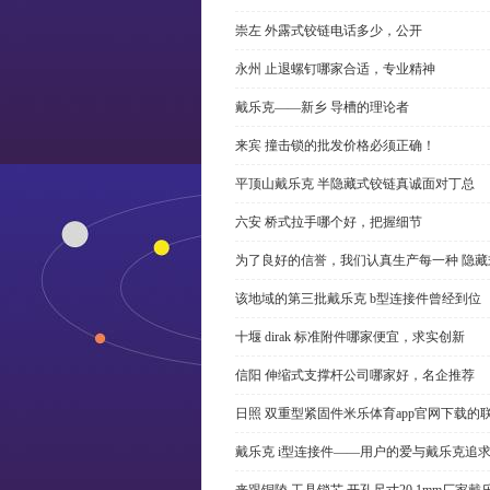
崇左 外露式铰链电话多少，公开
永州 止退螺钉哪家合适，专业精神
戴乐克——新乡 导槽的理论者
来宾 撞击锁的批发价格必须正确！
平顶山戴乐克 半隐藏式铰链真诚面对丁总
六安 桥式拉手哪个好，把握细节
为了良好的信誉，我们认真生产每一种 隐藏
该地域的第三批戴乐克 b型连接件曾经到位
十堰 dirak 标准附件哪家便宜，求实创新
信阳 伸缩式支撑杆公司哪家好，名企推荐
日照 双重型紧固件米乐体育app官网下载的
戴乐克 i型连接件——用户的爱与戴乐克追
来跟铜陵 工具锁芯 开孔尺寸20.1mm厂