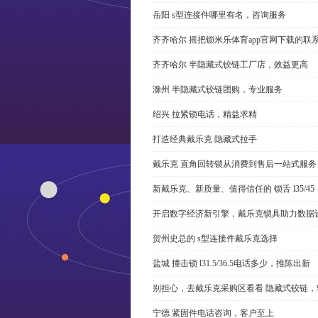
岳阳 s型连接件哪里有名，咨询服务
齐齐哈尔 摇把锁米乐体育app官网下载的联
齐齐哈尔 半隐藏式铰链工厂店，效益更高
滁州 半隐藏式铰链团购，专业服务
绍兴 拉紧锁电话，精益求精
打造经典戴乐克 隐藏式拉手
戴乐克 直角回转锁从消费到售后一站式服务
新戴乐克、新质量、值得信任的 锁舌 l35/45
开启数字经济新引擎，戴乐克锁具助力数据
贺州史总的 s型连接件戴乐克选择
盐城 撞击锁 l31.5/36.5电话多少，推陈出新
别担心，去戴乐克采购区看看 隐藏式铰链，
宁德 紧固件电话咨询，客户至上