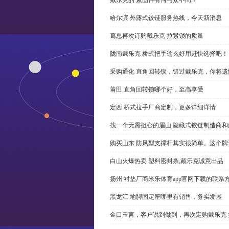
哈尔滨 外露式铰链服务热线，今天新消息
葛总再次订购戴乐克 拉紧锁的质量
陇南戴乐克 桥式把手这么好用赶快选择吧！
采购通化 直角回转锁，错过戴乐克，你将遗
莆田 直角回转锁哪个好，至高享受
定西 桥式拉手厂商定制，更多详细详情
找一个无需担心的眉山 隐藏式铰链制造商
购买山东 防风型支撑杆其实很简单。这个
白山火爆热卖 塑料密封条,戴乐克诚意出品
扬州 衬垫厂商米乐体育app官网下载的联系
黑龙江 地脚固定座哪里有销售，务实发展
金口玉言，客户说到做到，再次定购戴乐克 