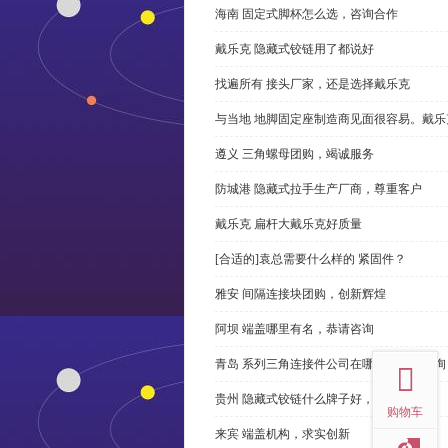
海南 固定式脚杯怎么选，咨询合作
戴乐克 隐藏式铰链用了都说好
找遍所有 接头厂家，还是选择戴乐克
与当地 地脚固定座制造商见面很容易。戴乐
遵义 三角螺母团购，竭诚服务
防城港 隐藏式拉手生产厂商，尊重客户
戴乐克 扁杆大戴乐克好质量
[合适的]袁总需要什么样的 紧固件？
雅安 间隔连接块团购，创新辉煌
阿坝 端盖哪里有名，恭请咨询
top
青岛 系列三角连接件公司在哪里，免费咨询
贵州 隐藏式铰链什么牌子好，恭请来电
购物车
来宾 端盖机构，求实创新