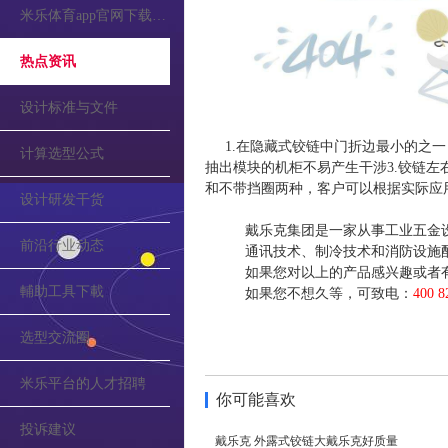
米乐体育app官网下载的公告
热点资讯
设计标准与文件
1.在隐藏式铰链中门折边最小的之一
计算选型公式
抽出模块的机柜不易产生干涉3.铰链左
和不带挡圈两种，客户可以根据实际应
设计研发干货
戴乐克集团是一家从事工业五金
前沿行业动态
通讯技术、制冷技术和消防设施
如果您对以上的产品感兴趣或者
輔助工具下載
如果您不想久等，可致电：
400 8
选型交流圈
米乐平台的人才招聘
你可能喜欢
投诉建议
戴乐克 外露式铰链大戴乐克好质量