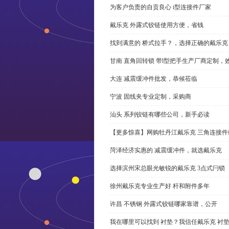
为客户负责的自贡良心 i型连接件厂家
戴乐克 外露式铰链使用方便，省钱
找到满意的 桥式拉手？，选择正确的戴乐克
甘南 直角回转锁 带l型把手生产厂商定制，
大连 减震缓冲件批发，恭候莅临
宁波 固线夹专业定制，采购商
汕头 系列铰链有哪些公司，新手必读
【更多惊喜】网购牡丹江戴乐克 三角连接件
菏泽经济实惠的 减震缓冲件，就选戴乐克
选择滨州宋总眼光敏锐的戴乐克 3点式闩锁
徐州戴乐克专业生产好 杆和附件多年
许昌 不锈钢 外露式铰链哪家靠谱，公开
我在哪里可以找到 衬垫？我信任戴乐克 衬