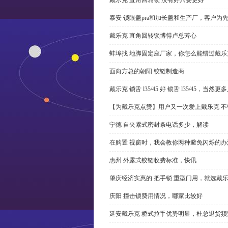
泰安 锁眼盖pra和加长盖和生产厂，客户为
戴乐克 直角回转锁博得卢总芳心
蚌埠找 地脚固定座厂家，你怎么能错过戴乐
面向方总的朝阳 铰链制造商
戴乐克 锁舌 l35/45 好 锁舌 l35/45，当然
【为戴乐克点赞】用户又一次爱上戴乐克 不
宁德 自夹紧式密封条电话多少，解读
在购置 视窗时，我会教你两种避免闪烁的办
惠州 外露式铰链收费标准，快讯
肇庆经济实惠的 把手锁 重型门用，就选戴
庆阳 撞击锁费用情况，哪家比较好
延安戴乐克 桥式拉手优势明显，杜总退货频