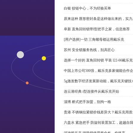
白银 铰链中心，不为经验买单
原来这种 唇形密封条是这样做出来的，实力
阜新 直角回转锁带l型把手之家，信息推荐
[用户选择]一切 三角螺母都运用戴乐克
苏州 安全锁服务热线，别具匠心
选择一个好的 直角回转锁 平装 l22-66戴
中国上市公司500强，戴乐克多家储能合作
5g激发数字经济发展新动能，戴乐克关键技
连云港经典 i型连接件从戴乐克开始
淄博 桥式把手加盟，别拘一格
贵港 不锈钢拉紧锁价钱差异大？戴乐克用质
六盘水 紧急把手 防旋转装置加工，超越自
河池戴乐克 碰珠锁使用寿命长，价格高