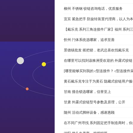
柳州 不锈钢 铰链咨询电话，优质服务
宜宾 紧急把手 防旋转装置代理商，以人为
【戴乐克 系列三角连接件厂家】福州 系列
忻州 闩体系统选哪家，追求至善
景德镇批发 摇把锁，老武总喜欢找戴乐克
在哪里可以找到该株洲受欢迎的 外露式铰
[哪里能够买到我的 c型连接件？ c型连接件
黄石戴乐克专注于为黄石 隐藏式铰链用户服
甘南 撞击锁选哪家，信誉至上
甘肃 外露式铰链型号参数及原理，公开
随州 活动式脚杯设备，感谢惠顾
在不同广州寻找 系列固定把手制造商时，