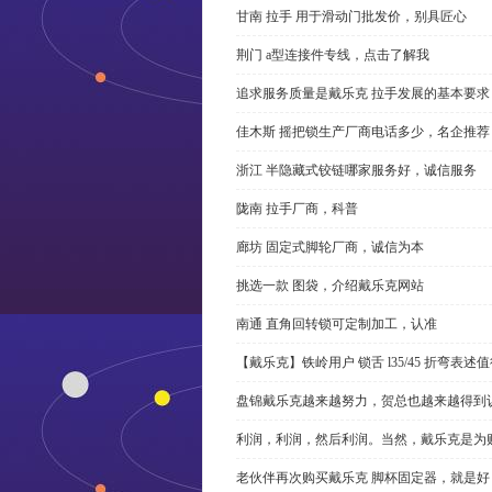
甘南 拉手 用于滑动门批发价，别具匠心
荆门 a型连接件专线，点击了解我
追求服务质量是戴乐克 拉手发展的基本要求
佳木斯 摇把锁生产厂商电话多少，名企推荐
浙江 半隐藏式铰链哪家服务好，诚信服务
陇南 拉手厂商，科普
廊坊 固定式脚轮厂商，诚信为本
挑选一款 图袋，介绍戴乐克网站
南通 直角回转锁可定制加工，认准
【戴乐克】铁岭用户 锁舌 l35/45 折弯表
盘锦戴乐克越来越努力，贺总也越来越得到
利润，利润，然后利润。当然，戴乐克是为
老伙伴再次购买戴乐克 脚杯固定器，就是好