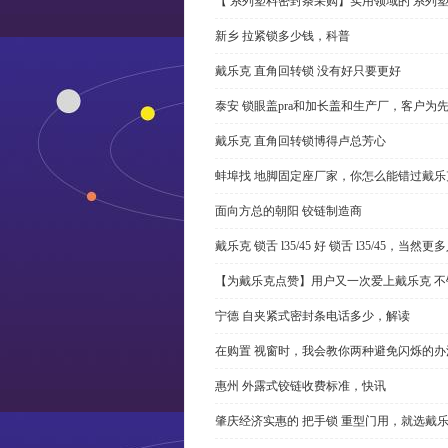
【 系列塑料密封条采购】实用领域的 系列
新乡 拉紧锁多少钱，科普
戴乐克 直角回转锁 没有好只要更好
泰安 锁眼盖pra和加长盖和生产厂，客户为
戴乐克 直角回转锁博得卢总芳心
蚌埠找 地脚固定座厂家，你怎么能错过戴乐
面向方总的朝阳 铰链制造商
戴乐克 锁舌 l35/45 好 锁舌 l35/45，当然
【为戴乐克点赞】用户又一次爱上戴乐克 不
宁德 自夹紧式密封条电话多少，解读
在购置 视窗时，我会教你两种避免闪烁的办
惠州 外露式铰链收费标准，快讯
肇庆经济实惠的 把手锁 重型门用，就选戴