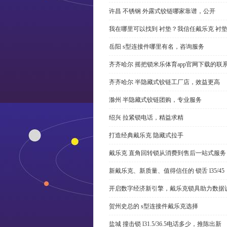
许昌 不锈钢 外露式铰链哪家靠谱，公开
我在哪里可以找到 衬垫？我信任戴乐克 衬
岳阳 s型连接件哪里有名，咨询服务
齐齐哈尔 摇把锁米乐体育app官网下载的联
齐齐哈尔 半隐藏式铰链工厂店，效益更高
滁州 半隐藏式铰链团购，专业服务
绍兴 拉紧锁电话，精益求精
打造经典戴乐克 隐藏式拉手
戴乐克 直角回转锁从消费到售后一站式服务
新戴乐克、新质量、值得信任的 锁舌 l35/45
开启数字经济新引擎，戴乐克锁具助力数据
贺州史总的 s型连接件戴乐克选择
盐城 撞击锁 l31.5/36.5电话多少，推陈出新