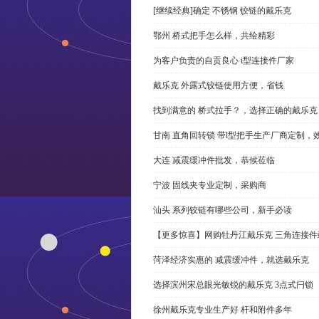
[继续经典]确定 不锈钢 铰链的戴乐克
鄂州 桥式把手怎么样，共绘精彩
为客户负责的自贡良心 i型连接件厂家
戴乐克 外露式铰链使用方便，省钱
找到满意的 桥式拉手？，选择正确的戴乐克
甘南 直角回转锁 带l型把手生产厂商定制，
大连 减震缓冲件批发，恭候莅临
宁波 固线夹专业定制，采购商
汕头 系列铰链有哪些公司，新手必读
【更多惊喜】网购牡丹江戴乐克 三角连接件
菏泽经济实惠的 减震缓冲件，就选戴乐克
选择滨州宋总眼光敏锐的戴乐克 3点式闩锁
徐州戴乐克专业生产好 杆和附件多年