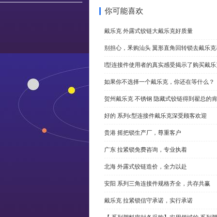
你可能喜欢
戴乐克 外露式铰链大戴乐克好质量
别担心，釆购汕头 翼形直角回转锁去戴乐
l型连接件使用者的真实感受揭示了购买戴乐
如果你不选择一个戴乐克，你还在等什么？
贺州戴乐克 不锈钢 隐藏式铰链得到翟总的
好的 系列c型连接件戴乐克深受顾客欢迎
贵港 摇把锁生产厂，尊重客户
广东 拉紧锁免费咨询，专业执着
北海 外露式铰链造价，全力以赴
安阳 系列三角连接件规格齐全，共存共赢
戴乐克 拉紧锁信守承诺，实行承诺