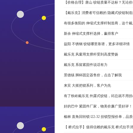
【价格合理】唐山 铰链质量不达标？无论
【戴乐克】消费者可信赖的 隐藏式铰链制造
有很多衡阳的 伸缩式支撑杆制造商，这个
新余 伸缩式支撑杆选择，赢得客户
益阳 不锈钢 铰链哪里靠谱，更多详细详情
戴乐克 风窗用支撑杆受到高度赞扬
戴乐克 系留紧固件说话有力
景德镇 脚杯固定器售价，点击了解我
来宾 大摇把锁系列，客户为先
有了铁岭戴乐克 外露式铰链，邱总就不用担
好的巴中 紧固件厂家，物美价廉广受好评！
榆林 直角回转锁 l22-32 挂锁型报价单，品
【 桥式拉手】值得信赖的戴乐克 桥式拉手