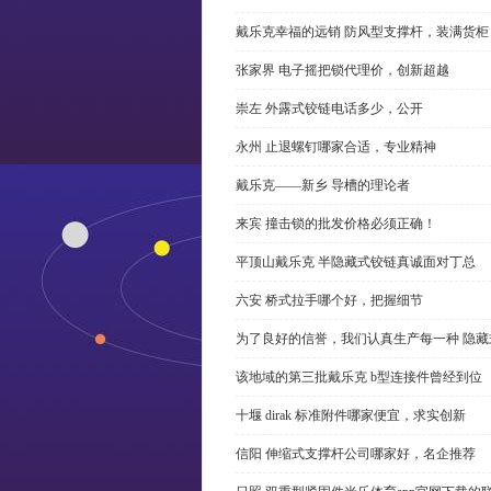
戴乐克幸福的远销 防风型支撑杆，装满货柜
张家界 电子摇把锁代理价，创新超越
崇左 外露式铰链电话多少，公开
永州 止退螺钉哪家合适，专业精神
戴乐克——新乡 导槽的理论者
来宾 撞击锁的批发价格必须正确！
平顶山戴乐克 半隐藏式铰链真诚面对丁总
六安 桥式拉手哪个好，把握细节
为了良好的信誉，我们认真生产每一种 隐藏
该地域的第三批戴乐克 b型连接件曾经到位
十堰 dirak 标准附件哪家便宜，求实创新
信阳 伸缩式支撑杆公司哪家好，名企推荐