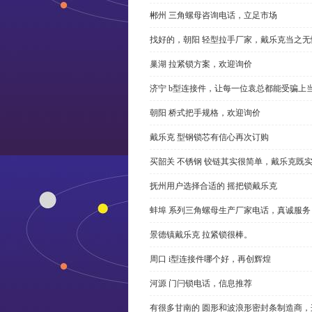
郴州 三角螺母咨询电话，立足市场
找好的，朝阳 轻型拉手厂家，戴乐克当之无
巢湖 拉紧锁方案，欢迎询价
济宁 b型连接件，让每一位袁总都能受骗上
朝阳 桥式把手规格，欢迎询价
戴乐克 型钢锁芯有信心再次订购
买韶关 不锈钢 铰链其实很简单，戴乐克既
抚州用户选择合适的 摇把锁戴乐克
蚌埠 系列三角螺母生产厂家电话，真诚服务
景德镇戴乐克 拉紧锁很棒。
周口 i型连接件哪个好，再创辉煌
河源 门闩锁电话，信息推荐
有很多甘南的 圆形和波浪形密封条制造商