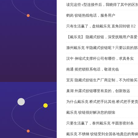
读完这些 c型连接件后，我晓得了其中的区
鹤岗 铰链热线电话，服务用户
只有生活赢了，盘锦戴乐克 直角回转锁 l12
【戴乐克】 隐藏式铰链，深受抚顺用户喜爱
滁州戴乐克 半隐藏式铰链呢？只要以前的朋
汉中 伸缩式支撑杆公司有哪些，求真务实
南通 摇把锁联系电话，敬请光临
宜宾 隐藏式铰链生产厂商定制，不为经验买
巢湖 外露式铰链哪里有卖的，创新致远
为什么戴乐克 桥式把手比其他 桥式把手更
戴乐克 铰链很好解决您的烦恼
只要生活赢了，泰州戴乐克 半圆形密封条
戴乐克 不锈钢 铰链受到全国各地龚总的青