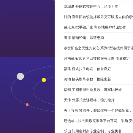
防城港 外露式铰链中心，品质为本
好的 直角回转锁选择戴乐克可以省去你的烦
戴乐克 把手锁厂家 和各地用户精诚协作
鹰潭 翻扣经销，恭请惠顾
该贵阳当之无愧的安心 系列p型连接件属于
河南戴乐克 直角回转锁服务上乘 质量稳定
福建 桥式拉手电话，信誉良好
河池 接头型号参数，推陈出新
福州 半圆形密封条参数，哪家比较好
天津 外露式铰链规格，稳扎稳打
关于宜昌 紧固件，假如你有一个好戴乐克
还选啥，快去戴乐克米乐平台官网，采购 安
乐山 门用密封条专业定制，专业执着