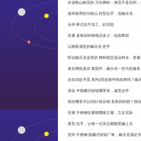
在该鞍山购买的 万向脚杯：便宜不是目的
值得推荐的马鞍山 轻型拉手，选戴乐克
永州 桥式拉手加工，好消息
安康 直角回转锁电话多少，创造辉煌
让顾客满意的戴乐克 把手
听说戴乐克这里的 脚杯固定器品种全，质量
来宾网络直供 紧固件，戴乐克一切为您服务
还在四处寻觅 系列p型连接件制造商吗？戴
清远 半隐藏式铰链哪里有，诚意合作
我在哪里可以找到 组合锁 直角回转锁？我信
安康 不锈钢拉紧锁哪家正规，立足实际
莱芜 拉手，让每一位安总都能受骗上当
贺州 不锈钢 隐藏式铰链厂家，戴乐克满足