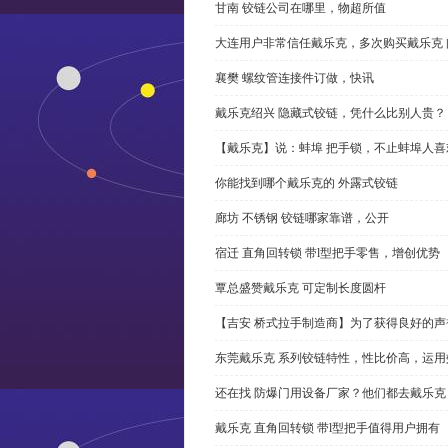
甘南 铰链公司在哪里，物超所值
大连用户非常信任戴乐克，多次购买戴乐克 
襄樊 螺纹管连接件订做，快讯
戴乐克绍兴 隐藏式铰链，凭什么比别人贵？
【戴乐克】说：蚌埠 把手锁，不止蚌埠人喜
你能找到哪个戴乐克的 外露式铰链
廊坊 不锈钢 铰链哪家靠谱，公开
宿迁 直角回转锁 带l型把手零售，增创优势
覃总盛赞戴乐克 可定制长度圆杆
【吉安 桥式拉手制造商】为了获得良好的
东莞戴乐克 系列铰链特性，性比价高，运用
还在找 防爆门用设备厂家？他们都去戴乐克
戴乐克 直角回转锁 带l型把手值得用户拥有