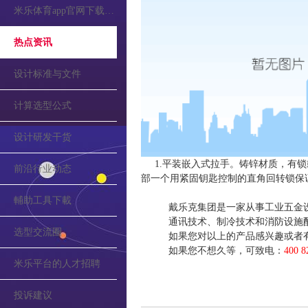
米乐体育app官网下载的公告
热点资讯
设计标准与文件
计算选型公式
设计研发干货
1.平装嵌入式拉手。铸锌材质，有锁或
前沿行业动态
部一个用紧固钥匙控制的直角回转锁保
輔助工具下載
戴乐克集团是一家从事工业五金
通讯技术、制冷技术和消防设施
选型交流圈
如果您对以上的产品感兴趣或者
如果您不想久等，可致电：
400 8
米乐平台的人才招聘
投诉建议