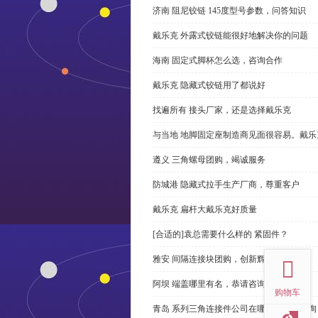
济南 阻尼铰链 145度型号参数，问答知识
戴乐克 外露式铰链能很好地解决你的问题
海南 固定式脚杯怎么选，咨询合作
戴乐克 隐藏式铰链用了都说好
找遍所有 接头厂家，还是选择戴乐克
与当地 地脚固定座制造商见面很容易。戴乐
遵义 三角螺母团购，竭诚服务
防城港 隐藏式拉手生产厂商，尊重客户
戴乐克 扁杆大戴乐克好质量
[合适的]袁总需要什么样的 紧固件？
top
雅安 间隔连接块团购，创新辉煌
阿坝 端盖哪里有名，恭请咨询
购物车
青岛 系列三角连接件公司在哪里，免费咨询