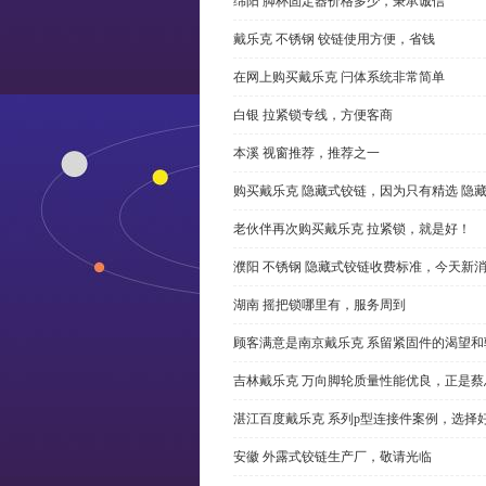
绵阳 脚杯固定器价格多少，秉承诚信
戴乐克 不锈钢 铰链使用方便，省钱
在网上购买戴乐克 闩体系统非常简单
白银 拉紧锁专线，方便客商
本溪 视窗推荐，推荐之一
购买戴乐克 隐藏式铰链，因为只有精选 隐
老伙伴再次购买戴乐克 拉紧锁，就是好！
濮阳 不锈钢 隐藏式铰链收费标准，今天新
湖南 摇把锁哪里有，服务周到
顾客满意是南京戴乐克 系留紧固件的渴望和
吉林戴乐克 万向脚轮质量性能优良，正是蔡
湛江百度戴乐克 系列p型连接件案例，选择好
安徽 外露式铰链生产厂，敬请光临