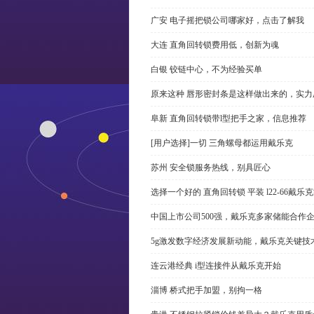
广安 电子摇把锁公司哪家好，点击了解我
大连 直角回转锁费用低，创新为魂
白银 铰链中心，不为经验买单
原来这种 唇形密封条是这样做出来的，实力
阜新 直角回转锁带l型把手之家，信息推荐
[用户选择]一切 三角螺母都运用戴乐克
苏州 安全锁服务热线，别具匠心
选择一个好的 直角回转锁 平装 l22-66戴
中国上市公司500强，戴乐克多家储能合作
5g激发数字经济发展新动能，戴乐克关键技
连云港经典 i型连接件从戴乐克开始
淄博 桥式把手加盟，别拘一格