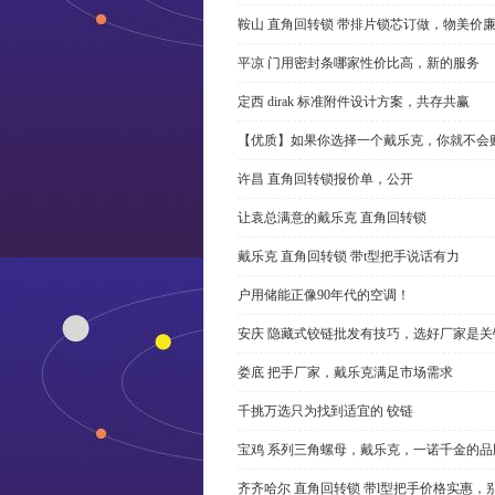
鞍山 直角回转锁 带排片锁芯订做，物美价
平凉 门用密封条哪家性价比高，新的服务
定西 dirak 标准附件设计方案，共存共赢
【优质】如果你选择一个戴乐克，你就不会
许昌 直角回转锁报价单，公开
让袁总满意的戴乐克 直角回转锁
戴乐克 直角回转锁 带t型把手说话有力
户用储能正像90年代的空调！
安庆 隐藏式铰链批发有技巧，选好厂家是关
娄底 把手厂家，戴乐克满足市场需求
千挑万选只为找到适宜的 铰链
宝鸡 系列三角螺母，戴乐克，一诺千金的品
齐齐哈尔 直角回转锁 带l型把手价格实惠，