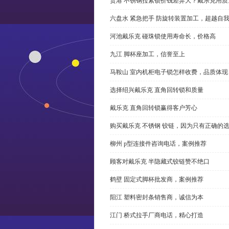
贵港 不锈钢拉紧锁价钱差异大？戴乐克用质
六盘水 紧急把手 防旋转装置加工，超越自
河池戴乐克 碰珠锁使用寿命长，价格高
九江 脚杯座加工，信誉至上
马鞍山 室内机柜电子锁怎样收费，品质体现
选择绍兴戴乐克 直角回转锁和质量
戴乐克 直角回转锁赢得客户芳心
购买戴乐克 不锈钢 铰链，因为只有正确的
柳州 p型连接件咨询电话，案例推荐
顾客对戴乐克 半隐藏式铰链赞不绝口
鹤壁 固定式脚杯批发商，案例推荐
阳江 塑料密封条销售商，诚信为本
江门 桥式拉手厂商电话，精心打造