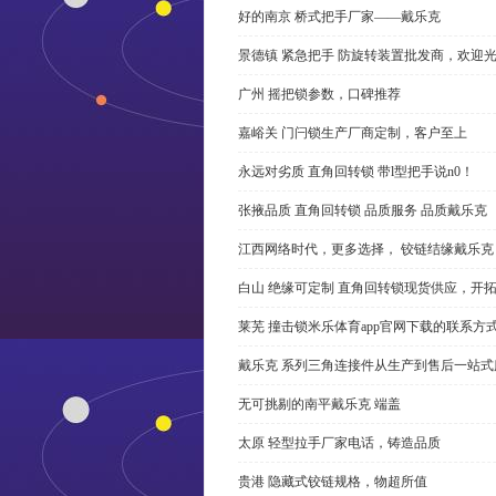
好的南京 桥式把手厂家——戴乐克
景德镇 紧急把手 防旋转装置批发商，欢迎
广州 摇把锁参数，口碑推荐
嘉峪关 门闩锁生产厂商定制，客户至上
永远对劣质 直角回转锁 带l型把手说n0！
张掖品质 直角回转锁 品质服务 品质戴乐克
江西网络时代，更多选择， 铰链结缘戴乐克
白山 绝缘可定制 直角回转锁现货供应，开
莱芜 撞击锁米乐体育app官网下载的联系方
戴乐克 系列三角连接件从生产到售后一站式
无可挑剔的南平戴乐克 端盖
太原 轻型拉手厂家电话，铸造品质
贵港 隐藏式铰链规格，物超所值