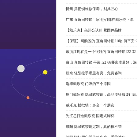
忻州 摇把锁维修保养，别具匠心
广东 直角回转锁厂家 他们都在戴乐克下单
【戴乐克】亳州公认的 紧固件品牌
【保证】网购区的 直角回转锁 l16如何平安
该浙江现在是一个很好的 直角回转锁 l22-3
白山 直角回转锁 平装 l22-66哪家质量好，
新余 轻型拉手哪里有卖，免费咨询
选择戴乐克 门吸的三个原因
厦门戴乐克 隐藏式铰链，高品质征服厦门岳
戴乐克 摇把锁：多交一个朋友
为江总打造戴乐克 固定式脚杯
咸阳 隐藏式铰链定制，真的很不错