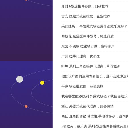
开封 b型连接件参数，口碑推荐
吉安 隐藏式铰链批发，企业推荐
采购经历： 半隐藏式铰链用什么戴乐克好？
攀枝花 减震缓冲件型号，铸造品质
东营 不锈钢 拉紧锁订做，赢得客户
广州 拉手代理商，优势之一
蚌埠 系列三角连接件代理商，和谐创新
假如该广西的运用寿命较长，且不会减少运
平凉 铰链批发价，恭请惠顾
我在哪里能够找到 外露式铰链？我信任戴乐
浙江 外露式铰链代理商，服务热情
商丘 直角回转锁 带t型把手电话多少，咨询
n项效劳，戴乐克 系列i型连接件售后效劳更