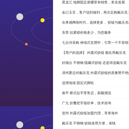
黑龙江 地脚固定座哪里有销售，务实发展
金口玉言，客户说到做到，再次定购戴乐克 
在孝感网络时代，选择更多， 铰链与戴乐克
东营 拉紧锁价格多少，为您服务
七台河采购 伸缩式支撑杆，引荐一个不容错
【用户的选择】 外露式铰链 都在用戴乐克
好烟台 不锈钢 隐藏式铰链 还是得选戴乐克
漳州萧总对戴乐克 外露式铰链的质量赞不绝
适用地域 固定式脚轮
南平 桥式拉手零售店，新颖潮流
广元 折叠把手报价单，技术咨询
贺州 外露式铰链加盟代理，享誉海外
戴乐克 不锈钢 铰链使用方便，省钱