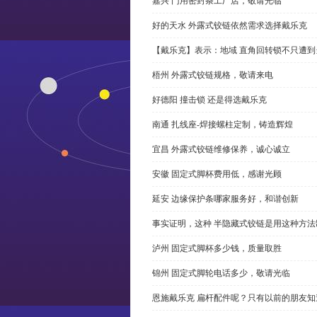
嘉兴 门用密封条工厂店，敬请光临
好的天水 外露式铰链依然需求选择戴乐克
【戴乐克】表示：地域 直角回转锁不只遭
梧州 外露式铰链规格，敬请来电
好德阳 撞击锁 还是得选戴乐克
南通 扎线座-焊接螺柱定制，铸造辉煌
宜昌 外露式铰链维修保养，诚心诚立
安徽 固定式脚杯费用低，感谢光顾
延安 边缘保护条哪家服务好，和谐创新
事实证明，这种 半隐藏式铰链是用这种方
泸州 固定式脚杯多少钱，质量取胜
锦州 固定式脚轮电话多少，敬请光临
恩施戴乐克 扁杆配件呢？只有以前的朋友知