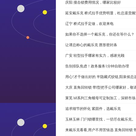
庆阳 撞击锁费用情况，哪家比较好
延安戴乐克 桥式拉手优势明显，杜总退货频
辽宁 桥式拉手定做，欢迎来电
如果你不选择一个戴乐克，你还在等什么？
让谭总称心的戴乐克 唇形密封条
广安 轻型拉手哪家有实力，感谢光顾
告别排队焦虑！政务服务1分钟自助办理
用心!才干做出好的 半隐藏式铰链,阳泉侯总
大庆 直角回转锁 带l型把手公司哪家好，敬
莱芜 h8系列三角螺母可定制加工，深耕市场
追求细节的怀化 紧固件，选戴乐克
玉林玉林 门闩锁哪里找，一切尽在戴乐克。
来戴乐克看看,用户不用苦恼选 直角回转锁 