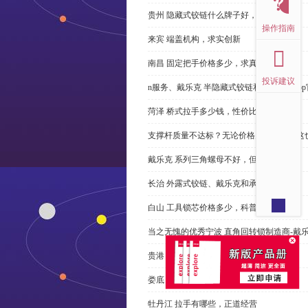
贵州 隐藏式铰链什么牌子好，恭请来电
操作指南
来宾 端盖机构，求实创新
南昌 固定把手价格多少，求真务实
投诉建议
n服务、戴乐克 半隐藏式铰链和米乐体育ap
菏泽 桥式拉手多少钱，性价比高
支撑杆质量不达标？无论价格多么便宜，这
戴乐克 系列三角螺母不好，但更好
长治 外露式铰链、戴乐克和承诺戴乐克
白山 工具锁芯价格多少，科普
当之无愧的优秀宁波 直角回转锁制造商-戴
贵港 端盖制造商以其戴乐克下单
娄底 塑料密封条、戴乐克和承诺戴乐克
牡丹江 拉手有哪些，正道经营