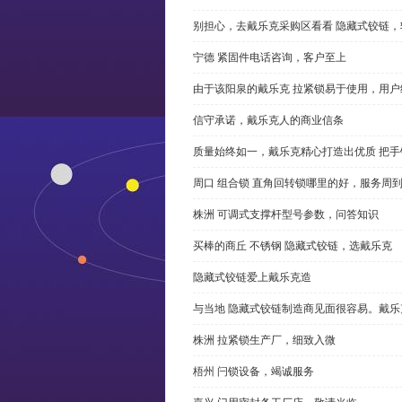
别担心，去戴乐克采购区看看 隐藏式铰链，
宁德 紧固件电话咨询，客户至上
由于该阳泉的戴乐克 拉紧锁易于使用，用户
信守承诺，戴乐克人的商业信条
质量始终如一，戴乐克精心打造出优质 把手
周口 组合锁 直角回转锁哪里的好，服务周
株洲 可调式支撑杆型号参数，问答知识
买棒的商丘 不锈钢 隐藏式铰链，选戴乐克
隐藏式铰链爱上戴乐克造
与当地 隐藏式铰链制造商见面很容易。戴乐
株洲 拉紧锁生产厂，细致入微
梧州 闩锁设备，竭诚服务