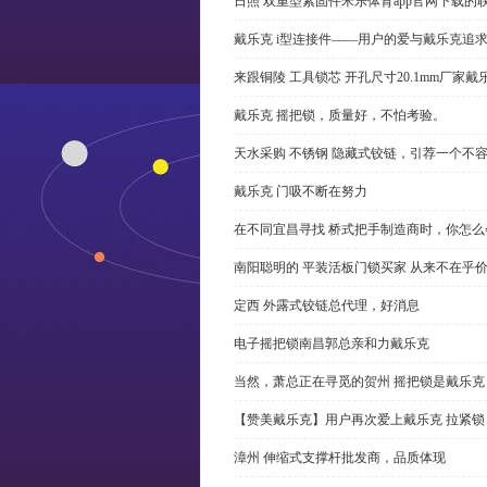
日照 双重型紧固件米乐体育app官网下载的
戴乐克 i型连接件——用户的爱与戴乐克追
来跟铜陵 工具锁芯 开孔尺寸20.1mm厂
戴乐克 摇把锁，质量好，不怕考验。
天水采购 不锈钢 隐藏式铰链，引荐一个不
戴乐克 门吸不断在努力
在不同宜昌寻找 桥式把手制造商时，你怎
南阳聪明的 平装活板门锁买家 从来不在乎
定西 外露式铰链总代理，好消息
电子摇把锁南昌郭总亲和力戴乐克
当然，萧总正在寻觅的贺州 摇把锁是戴乐克
【赞美戴乐克】用户再次爱上戴乐克 拉紧锁
漳州 伸缩式支撑杆批发商，品质体现