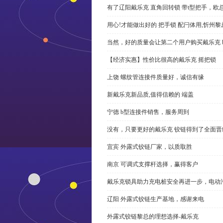
有了辽阳戴乐克 直角回转锁 带t型把手，欧
用心!才能做出好的 把手锁 配闩体用,忻州
当然，好的质量会让第二个用户购买戴乐克 
【经济实惠】性价比很高的戴乐克 摇把锁
上饶 螺纹管连接件质量好，诚信有缘
新戴乐克新品质,值得信赖的 端盖
宁德 b型连接件销售，服务周到
没有，只要更好的戴乐克 铰链得到了全面晋
宜宾 外露式铰链厂家，以质取胜
南京 可调式支撑杆选择，赢得客户
戴乐克锁具助力充电桩安全再进一步，电动汽车供电
辽阳 外露式铰链生产基地，感谢来电
外露式铰链黎总的理想选择-戴乐克