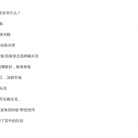
还在等什么？
条
谢光顾
钟自助办理
铰链,阳泉侯总选择戴乐克
公司哪家好，敬请来电
加工，深耕市场
乐克
切尽在戴乐克。
直角回转锁 带l型把手
得了其中的区别