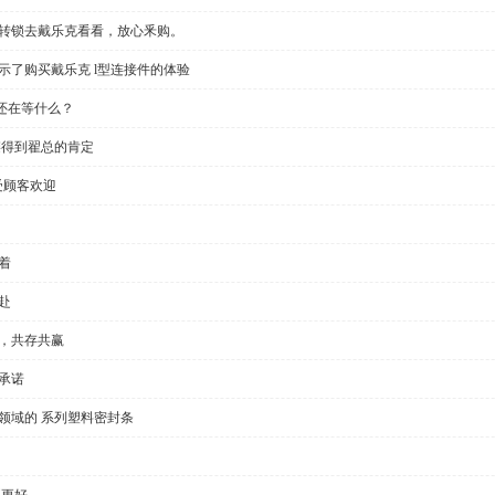
回转锁去戴乐克看看，放心釆购。
示了购买戴乐克 l型连接件的体验
还在等什么？
链得到翟总的肯定
受顾客欢迎
着
赴
全，共存共赢
承诺
领域的 系列塑料密封条
要更好