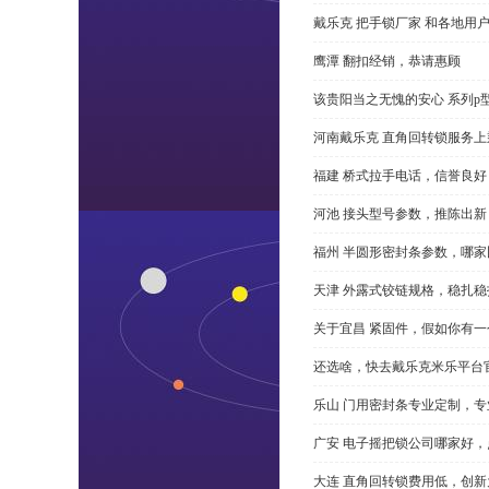
戴乐克 把手锁厂家 和各地用
鹰潭 翻扣经销，恭请惠顾
该贵阳当之无愧的安心 系列p
河南戴乐克 直角回转锁服务上
福建 桥式拉手电话，信誉良好
河池 接头型号参数，推陈出新
福州 半圆形密封条参数，哪家
天津 外露式铰链规格，稳扎稳
关于宜昌 紧固件，假如你有
还选啥，快去戴乐克米乐平台
乐山 门用密封条专业定制，专
广安 电子摇把锁公司哪家好
大连 直角回转锁费用低，创新