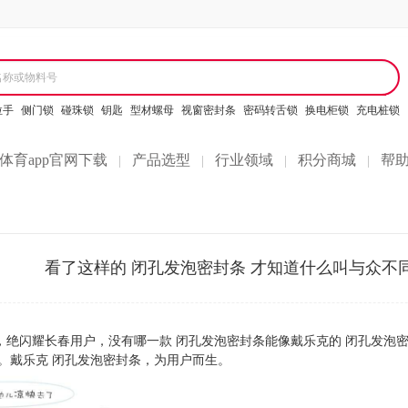
名称或物料号
拉手
侧门锁
碰珠锁
钥匙
型材螺母
视窗密封条
密码转舌锁
换电柜锁
充电桩锁
体育app官网下载
产品选型
行业领域
积分商城
帮
|
|
|
|
看了这样的 闭孔发泡密封条 才知道什么叫与众不
，绝闪耀长春用户，没有哪一款 闭孔发泡密封条能像戴乐克的 闭孔发泡
。戴乐克 闭孔发泡密封条，为用户而生。