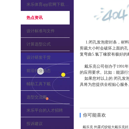
米乐体育app官网下载的公告
热点资讯
设计标准与文件
1.闭孔发泡密封条，材
计算选型公式
剪裁大小时会破坏上面的孔
复弯曲5.氯丁橡胶有极好
设计研发干货
戴乐克公司创办于1991
前沿行业动态
的应用要求。比如：能源行
如果您对以上的 闭孔发泡
輔助工具下載
具将为您提供全程贴心服务
选型交流圈
米乐平台的人才招聘
你可能喜欢
投诉建议
戴乐克 外露式铰链大戴乐克好