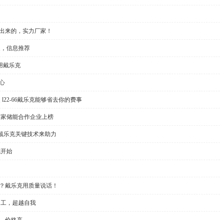
做出来的，实力厂家！
家，信息推荐
用戴乐克
心
l22-66戴乐克能够省去你的费事
多家储能合作企业上榜
戴乐克关键技术来助力
克开始
大？戴乐克用质量说话！
加工，超越自我
，价格高