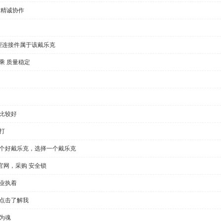
户精诚协作
型连接件属于该戴乐克
乘 质量稳定
比较好
打
一个好戴乐克，选择一个戴乐克
官网，采购 安全锁
业执着
，点击了解我
为魂