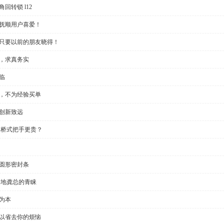
回转锁 l12
受抚顺用户喜爱！
？只要以前的朋友晓得！
些，求真务实
临
制，不为经验买单
创新致远
 桥式把手更贵？
半圆形密封条
各地龚总的青睐
为本
可以省去你的烦恼