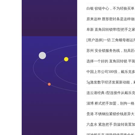
白银 铰链中心，不为经验买单
原来这种 唇形密封条是这样
阜新 直角回转锁带l型把手之
[用户选择]一切 三角螺母都运
苏州 安全锁服务热线，别具匠
选择一个好的 直角回转锁 平装 
中国上市公司500强，戴乐克
5g激发数字经济发展新动能，
连云港经典 i型连接件从戴乐
淄博 桥式把手加盟，别拘一格
贵港 不锈钢拉紧锁价钱差异
六盘水 紧急把手 防旋转装置
河池戴乐克 碰珠锁使用寿命长