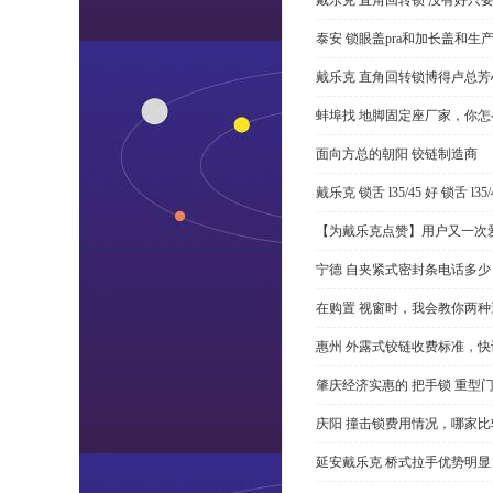
泰安 锁眼盖pra和加长盖和生
戴乐克 直角回转锁博得卢总芳
蚌埠找 地脚固定座厂家，你
面向方总的朝阳 铰链制造商
戴乐克 锁舌 l35/45 好 锁舌 
【为戴乐克点赞】用户又一次爱
宁德 自夹紧式密封条电话多少
在购置 视窗时，我会教你两
惠州 外露式铰链收费标准，快
肇庆经济实惠的 把手锁 重型
庆阳 撞击锁费用情况，哪家比
延安戴乐克 桥式拉手优势明