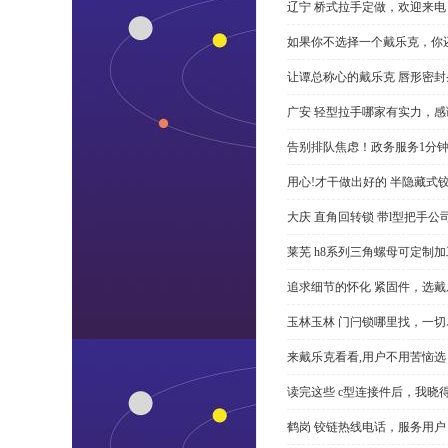
辽宁 桥式拉手定做，欢迎来电
如果你不选择一个戴乐克，你
让谭总称心的戴乐克 唇形密封
广安 轻型拉手哪家有实力，感
告别排队焦虑！政务服务1分
用心!才干做出好的 半隐藏式
大庆 直角回转锁 带l型把手
莱芜 h8系列三角螺母可定制
追求细节的怀化 紧固件，选戴
玉林玉林 门闩锁哪里找，一
来戴乐克看看,用户不用苦恼选 
读完这些 c型连接件后，我晓
鹤岗 铰链热线电话，服务用户