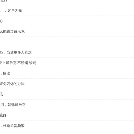
产厂，客户为先
心
怎么能错过戴乐克
l35/45，当然更多人喜欢
上戴乐克 不锈钢 铰链
，解读
种避免闪烁的办法
讯
门用，就选戴乐克
较好
显，杜总退货频繁