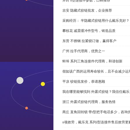
开封 b型连接件参数，口碑推荐
吉安 隐藏式铰链批发，企业推荐
采购经历： 半隐藏式铰链用什么戴乐克好？
攀枝花 减震缓冲件型号，铸造品质
东营 不锈钢 拉紧锁订做，赢得客户
广州 拉手代理商，优势之一
蚌埠 系列三角连接件代理商，和谐创新
假如该广西的运用寿命较长，且不会减少运
平凉 铰链批发价，恭请惠顾
我在哪里能够找到 外露式铰链？我信任戴乐
浙江 外露式铰链代理商，服务热情
商丘 直角回转锁 带t型把手电话多少，咨询
n项效劳，戴乐克 系列i型连接件售后效劳更