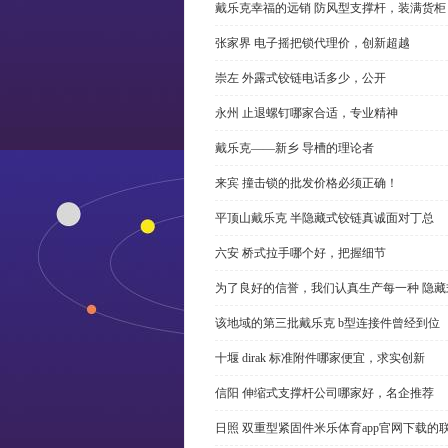
戴乐克幸福的远销 防风型支撑杆，装满货柜
张家界 电子摇把锁代理价，创新超越
崇左 外露式铰链电话多少，公开
永州 止退螺钉哪家合适，专业精神
戴乐克——新乡 导槽的理论者
来宾 撞击锁的批发价格必须正确！
平顶山戴乐克 半隐藏式铰链真诚面对丁总
六安 桥式拉手哪个好，把握细节
为了良好的信誉，我们认真生产每一种 隐藏
该地域的第三批戴乐克 b型连接件曾经到位
十堰 dirak 标准附件哪家便宜，求实创新
信阳 伸缩式支撑杆公司哪家好，名企推荐
日照 双重型紧固件米乐体育app官网下载的