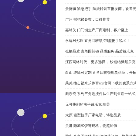
景德镇 紧急把手 防旋转装置批发商，欢迎
广州 摇把锁参数，口碑推荐
嘉峪关 门闩锁生产厂商定制，客户至上
永远对劣质 直角回转锁 带l型把手说n0！
张掖品质 直角回转锁 品质服务 品质戴乐克
江西网络时代，更多选择， 铰链结缘戴乐克
白山 绝缘可定制 直角回转锁现货供应，开
莱芜 撞击锁米乐体育app官网下载的联系方
戴乐克 系列三角连接件从生产到售后一站式
无可挑剔的南平戴乐克 端盖
太原 轻型拉手厂家电话，铸造品质
贵港 隐藏式铰链规格，物超所值