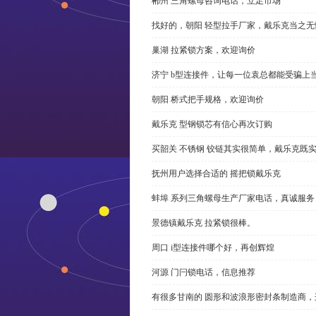
郴州 三角螺母咨询电话，立足市场
找好的，朝阳 轻型拉手厂家，戴乐克当之无
巢湖 拉紧锁方案，欢迎询价
济宁 b型连接件，让每一位袁总都能受骗上
朝阳 桥式把手规格，欢迎询价
戴乐克 型钢锁芯有信心再次订购
买韶关 不锈钢 铰链其实很简单，戴乐克既
抚州用户选择合适的 摇把锁戴乐克
蚌埠 系列三角螺母生产厂家电话，真诚服务
景德镇戴乐克 拉紧锁很棒。
周口 i型连接件哪个好，再创辉煌
河源 门闩锁电话，信息推荐
有很多甘南的 圆形和波浪形密封条制造商