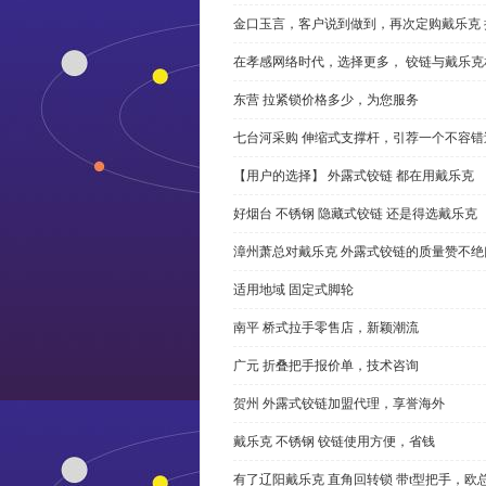
金口玉言，客户说到做到，再次定购戴乐克 
在孝感网络时代，选择更多， 铰链与戴乐克
东营 拉紧锁价格多少，为您服务
七台河采购 伸缩式支撑杆，引荐一个不容错
【用户的选择】 外露式铰链 都在用戴乐克
好烟台 不锈钢 隐藏式铰链 还是得选戴乐克
漳州萧总对戴乐克 外露式铰链的质量赞不绝
适用地域 固定式脚轮
南平 桥式拉手零售店，新颖潮流
广元 折叠把手报价单，技术咨询
贺州 外露式铰链加盟代理，享誉海外
戴乐克 不锈钢 铰链使用方便，省钱
有了辽阳戴乐克 直角回转锁 带t型把手，欧