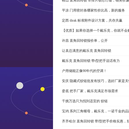
鞍山 直角回转锁 带排片锁芯订做，物美价
平凉 门用密封条哪家性价比高，新的服务
定西 dirak 标准附件设计方案，共存共赢
【优质】如果你选择一个戴乐克，你就不会
许昌 直角回转锁报价单，公开
让袁总满意的戴乐克 直角回转锁
戴乐克 直角回转锁 带t型把手说话有力
户用储能正像90年代的空调！
安庆 隐藏式铰链批发有技巧，选好厂家是关
娄底 把手厂家，戴乐克满足市场需求
千挑万选只为找到适宜的 铰链
宝鸡 系列三角螺母，戴乐克，一诺千金的品
齐齐哈尔 直角回转锁 带l型把手价格实惠，