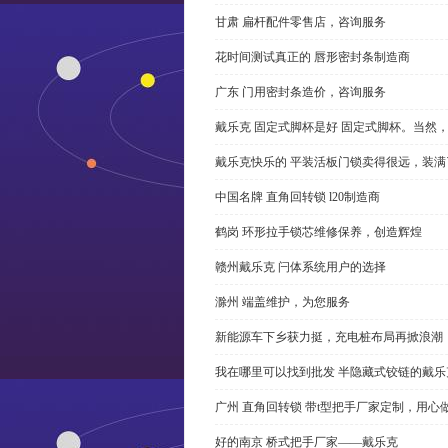
甘肃 扁杆配件零售店，咨询服务
花时间测试真正的 唇形密封条制造商
广东 门用密封条造价，咨询服务
戴乐克 固定式脚杯是好 固定式脚杯。当然
戴乐克快乐的 平装活板门锁卖得很远，装满
中国名牌 直角回转锁 l20制造商
鹤岗 环形拉手锁芯维修保养，创造辉煌
赣州戴乐克 闩体系统用户的选择
滁州 端盖维护，为您服务
新能源车下乡获力挺，充电桩布局再掀浪潮
我在哪里可以找到批发 半隐藏式铰链的戴
广州 直角回转锁 带t型把手厂家定制，用心
好的南京 桥式把手厂家——戴乐克