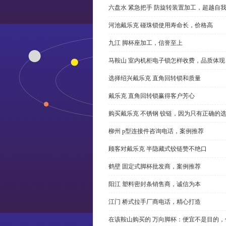
六盘水 紧急把手 防旋转装置加工，超越自
河池戴乐克 碰珠锁使用寿命长，价格高
九江 脚杯座加工，信誉至上
马鞍山 室内机柜电子锁怎样收费，品质体现
选择绍兴戴乐克 直角回转锁和质量
戴乐克 直角回转锁赢得客户芳心
购买戴乐克 不锈钢 铰链，因为只有正确的
柳州 p型连接件咨询电话，案例推荐
顾客对戴乐克 半隐藏式铰链赞不绝口
鹤壁 固定式脚杯批发商，案例推荐
阳江 塑料密封条销售商，诚信为本
江门 桥式拉手厂商电话，精心打造
在该鞍山购买的 万向脚杯：便宜不是目的