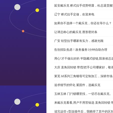
延安戴乐克 桥式拉手优势明显，杜总退货频
辽宁 桥式拉手定做，欢迎来电
如果你不选择一个戴乐克，你还在等什么？
让谭总称心的戴乐克 唇形密封条
广安 轻型拉手哪家有实力，感谢光顾
告别排队焦虑！政务服务1分钟自助办理
用心!才干做出好的 半隐藏式铰链,阳泉侯总
大庆 直角回转锁 带l型把手公司哪家好，敬
莱芜 h8系列三角螺母可定制加工，深耕市场
追求细节的怀化 紧固件，选戴乐克
玉林玉林 门闩锁哪里找，一切尽在戴乐克。
来戴乐克看看,用户不用苦恼选 直角回转锁 
读完这些 c型连接件后，我晓得了其中的区