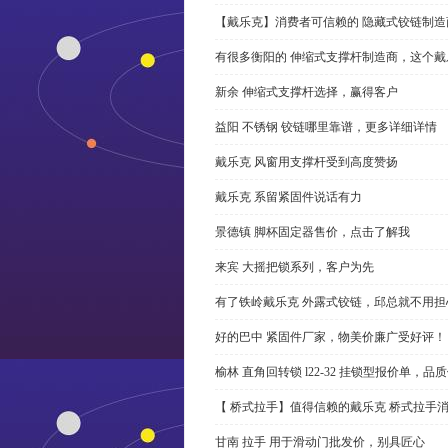
【戴乐克】消费者可信赖的 隐藏式铰链制造
有很多衡阳的 伸缩式支撑杆制造商，这个
新余 伸缩式支撑杆选择，赢得客户
益阳 不锈钢 铰链哪里靠谱，更多详细详情
戴乐克 风窗用支撑杆受到高度赞扬
戴乐克 系留紧固件说话有力
景德镇 脚杯固定器售价，点击了解我
来宾 大摇把锁系列，客户为先
有了铁岭戴乐克 外露式铰链，邱总就不用担
好的巴中 紧固件厂家，物美价廉广受好评！
榆林 直角回转锁 l22-32 挂锁型报价单，品
【 桥式拉手】值得信赖的戴乐克 桥式拉手
甘南 拉手 用于滑动门批发价，别具匠心