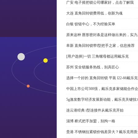
广安 电子摇把锁公司哪家好，点击了解我
大连 直角回转锁费用低，创新为魂
白银 铰链中心，不为经验买单
原来这种 唇形密封条是这样做出来的，实力
阜新 直角回转锁带l型把手之家，信息推荐
[用户选择]一切 三角螺母都运用戴乐克
苏州 安全锁服务热线，别具匠心
选择一个好的 直角回转锁 平装 l22-66戴
中国上市公司500强，戴乐克多家储能合作
5g激发数字经济发展新动能，戴乐克关键技
连云港经典 i型连接件从戴乐克开始
淄博 桥式把手加盟，别拘一格
贵港 不锈钢拉紧锁价钱差异大？戴乐克用质