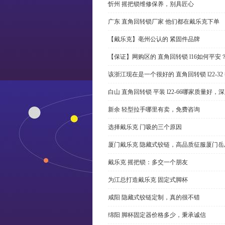
忻州 摇把锁维修保养，别具匠心
广东 直角回转锁厂家 他们都在戴乐克下单
【戴乐克】亳州公认的 紧固件品牌
【保证】网购区的 直角回转锁 l16如何平安
该浙江现在是一个很好的 直角回转锁 l22-3
白山 直角回转锁 平装 l22-66哪家质量好，
新余 轻型拉手哪里有卖，免费咨询
选择戴乐克 门吸的三个原因
厦门戴乐克 隐藏式铰链，高品质征服厦门岳
戴乐克 摇把锁：多交一个朋友
为江总打造戴乐克 固定式脚杯
咸阳 隐藏式铰链定制，真的很不错
绵阳 脚杯固定器价格多少，秉承诚信