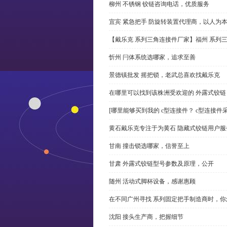
柳州 不锈钢 铰链咨询电话，优质服务
宜宾 紧急把手 防旋转装置代理商，以人为
【戴乐克 系列三角连接件厂家】福州 系列
忻州 闩体系统选哪家，追求至善
景德镇批发 摇把锁，老武总喜欢找戴乐克
在哪里可以找到该株洲受欢迎的 外露式铰
[哪里能够买到我的 c型连接件？ c型连接件
黄石戴乐克专注于为黄石 隐藏式铰链用户服
甘南 撞击锁选哪家，信誉至上
甘肃 外露式铰链型号参数及原理，公开
随州 活动式脚杯设备，感谢惠顾
在不同广州寻找 系列固定把手制造商时，
沈阳 接头生产商，把握细节