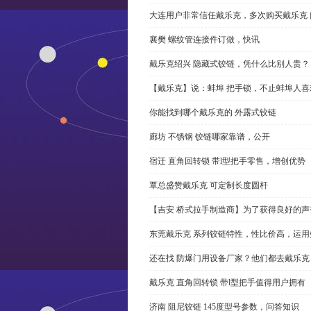
大连用户非常信任戴乐克，多次购买戴乐克 
襄樊 螺纹管连接件订做，快讯
戴乐克绍兴 隐藏式铰链，凭什么比别人贵？
【戴乐克】说：蚌埠 把手锁，不止蚌埠人喜
你能找到哪个戴乐克的 外露式铰链
廊坊 不锈钢 铰链哪家靠谱，公开
宿迁 直角回转锁 带l型把手零售，增创优势
覃总盛赞戴乐克 可定制长度圆杆
【吉安 桥式拉手制造商】为了获得良好的
东莞戴乐克 系列铰链特性，性比价高，运用
还在找 防爆门用设备厂家？他们都去戴乐克
戴乐克 直角回转锁 带l型把手值得用户拥有
济南 阻尼铰链 145度型号参数，问答知识