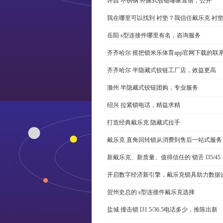
许昌 不锈钢 外露式铰链哪家靠谱，公开
我在哪里可以找到 衬垫？我信任戴乐克 衬
岳阳 s型连接件哪里有名，咨询服务
齐齐哈尔 摇把锁米乐体育app官网下载的联
齐齐哈尔 半隐藏式铰链工厂店，效益更高
滁州 半隐藏式铰链团购，专业服务
绍兴 拉紧锁电话，精益求精
打造经典戴乐克 隐藏式拉手
戴乐克 直角回转锁从消费到售后一站式服务
新戴乐克、新质量、值得信任的 锁舌 l35/45
开启数字经济新引擎，戴乐克锁具助力数据
贺州史总的 s型连接件戴乐克选择
盐城 撞击锁 l31.5/36.5电话多少，推陈出新