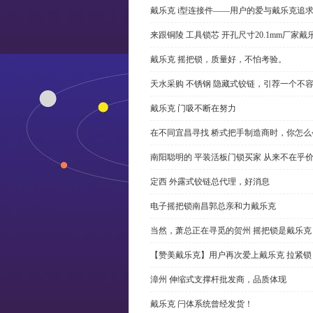
戴乐克 i型连接件——用户的爱与戴乐克追
来跟铜陵 工具锁芯 开孔尺寸20.1mm厂
戴乐克 摇把锁，质量好，不怕考验。
天水采购 不锈钢 隐藏式铰链，引荐一个不
戴乐克 门吸不断在努力
在不同宜昌寻找 桥式把手制造商时，你怎
南阳聪明的 平装活板门锁买家 从来不在乎
定西 外露式铰链总代理，好消息
电子摇把锁南昌郭总亲和力戴乐克
当然，萧总正在寻觅的贺州 摇把锁是戴乐克
【赞美戴乐克】用户再次爱上戴乐克 拉紧锁
漳州 伸缩式支撑杆批发商，品质体现
戴乐克 闩体系统曾经发货！