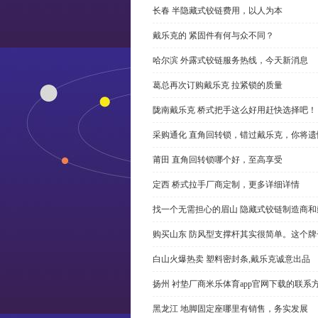
长春 半隐藏式铰链费用，以人为本
戴乐克的 紧固件有何与众不同？
哈尔滨 外露式铰链服务热线，今天新消息
葛总再次订购戴乐克 拉紧锁的质量
陇南戴乐克 桥式把手这么好用赶快选择吧！
采购通化 直角回转锁，错过戴乐克，你将遗
莆田 直角回转锁哪个好，至高享受
定西 桥式拉手厂商定制，更多详细详情
找一个无需担心的眉山 隐藏式铰链制造商
购买山东 防风型支撑杆其实很简单。这个
白山火爆热卖 塑料密封条,戴乐克诚意出品
扬州 衬垫厂商米乐体育app官网下载的联系
黑龙江 地脚固定座哪里有销售，务实发展