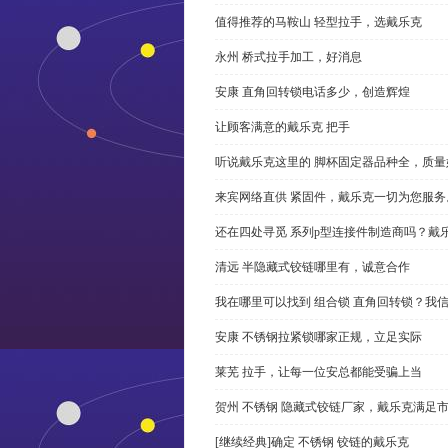
值得推荐的马鞍山 轻型拉手，选戴乐克
永州 桥式拉手加工，好消息
安康 直角回转锁电话多少，创造辉煌
让顾客满意的戴乐克 把手
听说戴乐克这里的 脚杯固定器品种全，质量
来宾网络直供 紧固件，戴乐克一切为您服务
还在四处寻觅 系列p型连接件制造商吗？戴
清远 半隐藏式铰链哪里有，诚意合作
我在哪里可以找到 组合锁 直角回转锁？我信
安康 不锈钢拉紧锁哪家正规，立足实际
莱芜 拉手，让每一位安总都能受骗上当
贺州 不锈钢 隐藏式铰链厂家，戴乐克满足
[继续经典]确定 不锈钢 铰链的戴乐克