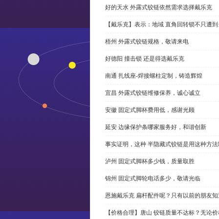
好的天水 外露式铰链依然需求选择戴乐克
【戴乐克】表示：地域 直角回转锁不只遭
梧州 外露式铰链规格，敬请来电
好德阳 撞击锁 还是得选戴乐克
南通 扎线座-焊接螺柱定制，铸造辉煌
宜昌 外露式铰链维修保养，诚心诚立
安徽 固定式脚杯费用低，感谢光顾
延安 边缘保护条哪家服务好，和谐创新
事实证明，这种 半隐藏式铰链是用这种方
泸州 固定式脚杯多少钱，质量取胜
锦州 固定式脚轮电话多少，敬请光临
恩施戴乐克 扁杆配件呢？只有以前的朋友知
【价格合理】唐山 铰链质量不达标？无论