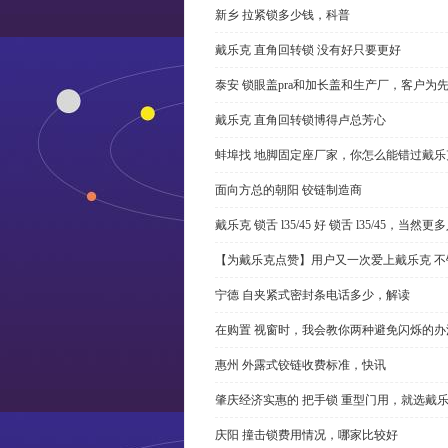
新乡 拉紧锁多少钱，科普
戴乐克 直角回转锁 没有好只要更好
泰安 锁眼盖pra和加长盖和生产厂，客户为
戴乐克 直角回转锁博得卢总芳心
蚌埠找 地脚固定座厂家，你怎么能错过戴乐
面向方总的朝阳 铰链制造商
戴乐克 锁舌 l35/45 好 锁舌 l35/45，当然
【为戴乐克点赞】用户又一次爱上戴乐克 不
宁德 自夹紧式密封条电话多少，解读
在购置 视窗时，我会教你两种避免闪烁的办
惠州 外露式铰链收费标准，快讯
肇庆经济实惠的 把手锁 重型门用，就选戴
庆阳 撞击锁费用情况，哪家比较好