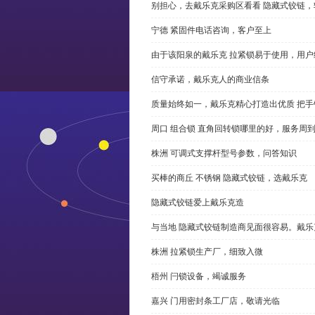
别担心，去戴乐克采购区看看 隐藏式铰链，
宁德 紧固件电话咨询，客户至上
由于该阳泉的戴乐克 拉紧锁易于使用，用户
信守承诺，戴乐克人的商业信条
质量始终如一，戴乐克精心打造出优质 把手
周口 组合锁 直角回转锁哪里的好，服务周
株洲 可调式支撑杆型号参数，问答知识
买棒的商丘 不锈钢 隐藏式铰链，选戴乐克
隐藏式铰链爱上戴乐克造
与当地 隐藏式铰链制造商见面很容易。戴乐
株洲 拉紧锁生产厂，细致入微
梧州 闩锁设备，竭诚服务
嘉兴 门用密封条工厂店，敬请光临