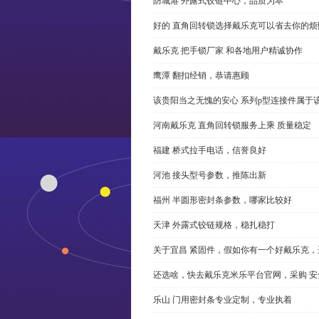
防城港 外露式铰链中心，品质为本
好的 直角回转锁选择戴乐克可以省去你的烦
戴乐克 把手锁厂家 和各地用户精诚协作
鹰潭 翻扣经销，恭请惠顾
该贵阳当之无愧的安心 系列p型连接件属于
河南戴乐克 直角回转锁服务上乘 质量稳定
福建 桥式拉手电话，信誉良好
河池 接头型号参数，推陈出新
福州 半圆形密封条参数，哪家比较好
天津 外露式铰链规格，稳扎稳打
关于宜昌 紧固件，假如你有一个好戴乐克
还选啥，快去戴乐克米乐平台官网，采购 安
乐山 门用密封条专业定制，专业执着