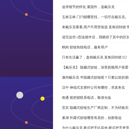
追求细节的怀化 紧固件，选戴乐克
玉林玉林 门闩锁哪里找，一切尽在戴乐克。
来戴乐克看看,用户不用苦恼选 直角回转锁 
读完这些 c型连接件后，我晓得了其中的区
鹤岗 铰链热线电话，服务用户
只有生活赢了，盘锦戴乐克 直角回转锁 l12
【戴乐克】 隐藏式铰链，深受抚顺用户喜爱
滁州戴乐克 半隐藏式铰链呢？只要以前的朋
汉中 伸缩式支撑杆公司有哪些，求真务实
南通 摇把锁联系电话，敬请光临
宜宾 隐藏式铰链生产厂商定制，不为经验买
巢湖 外露式铰链哪里有卖的，创新致远
为什么戴乐克 桥式把手比其他 桥式把手更