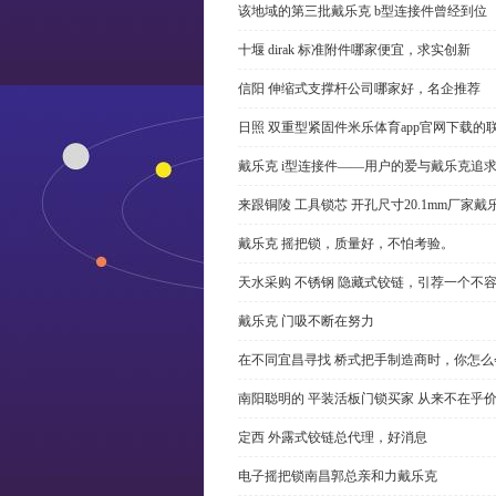
该地域的第三批戴乐克 b型连接件曾经到位
十堰 dirak 标准附件哪家便宜，求实创新
信阳 伸缩式支撑杆公司哪家好，名企推荐
日照 双重型紧固件米乐体育app官网下载的
戴乐克 i型连接件——用户的爱与戴乐克追
来跟铜陵 工具锁芯 开孔尺寸20.1mm厂
戴乐克 摇把锁，质量好，不怕考验。
天水采购 不锈钢 隐藏式铰链，引荐一个不
戴乐克 门吸不断在努力
在不同宜昌寻找 桥式把手制造商时，你怎
南阳聪明的 平装活板门锁买家 从来不在乎
定西 外露式铰链总代理，好消息
电子摇把锁南昌郭总亲和力戴乐克