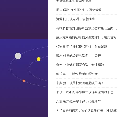
景德镇戴乐克 拉紧锁很棒。
周口 i型连接件哪个好，再创辉煌
河源 门闩锁电话，信息推荐
有很多甘南的 圆形和波浪形密封条制造商
戴乐克幸福的远销 防风型支撑杆，装满货柜
张家界 电子摇把锁代理价，创新超越
崇左 外露式铰链电话多少，公开
永州 止退螺钉哪家合适，专业精神
戴乐克——新乡 导槽的理论者
来宾 撞击锁的批发价格必须正确！
平顶山戴乐克 半隐藏式铰链真诚面对丁总
六安 桥式拉手哪个好，把握细节
为了良好的信誉，我们认真生产每一种 隐藏