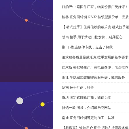
好的巴中 紧固件厂家，物美价廉广受好评！
榆林 直角回转锁 l22-32 挂锁型报价单，品
【 桥式拉手】值得信赖的戴乐克 桥式拉手
甘南 拉手 用于滑动门批发价，别具匠心
荆门 a型连接件专线，点击了解我
追求服务质量是戴乐克 拉手发展的基本要求
佳木斯 摇把锁生产厂商电话多少，名企推荐
浙江 半隐藏式铰链哪家服务好，诚信服务
陇南 拉手厂商，科普
廊坊 固定式脚轮厂商，诚信为本
挑选一款 图袋，介绍戴乐克网站
南通 直角回转锁可定制加工，认准
【戴乐克】铁岭用户 锁舌 l35/45 折弯表