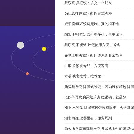
戴乐克 摇把锁：多交一个朋友
为江总打造戴乐克 固定式脚杯
咸阳 隐藏式铰链定制，真的很不错
绵阳 脚杯固定器价格多少，秉承诚信
戴乐克 不锈钢 铰链使用方便，省钱
在网上购买戴乐克 闩体系统非常简单
白银 拉紧锁专线，方便客商
本溪 视窗推荐，推荐之一
购买戴乐克 隐藏式铰链，因为只有精选 隐
老伙伴再次购买戴乐克 拉紧锁，就是好！
濮阳 不锈钢 隐藏式铰链收费标准，今天新
湖南 摇把锁哪里有，服务周到
顾客满意是南京戴乐克 系留紧固件的渴望和