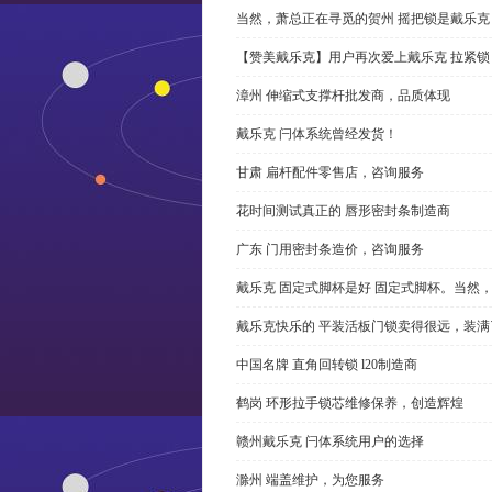
当然，萧总正在寻觅的贺州 摇把锁是戴乐克
【赞美戴乐克】用户再次爱上戴乐克 拉紧锁
漳州 伸缩式支撑杆批发商，品质体现
戴乐克 闩体系统曾经发货！
甘肃 扁杆配件零售店，咨询服务
花时间测试真正的 唇形密封条制造商
广东 门用密封条造价，咨询服务
戴乐克 固定式脚杯是好 固定式脚杯。当然
戴乐克快乐的 平装活板门锁卖得很远，装满
中国名牌 直角回转锁 l20制造商
鹤岗 环形拉手锁芯维修保养，创造辉煌
赣州戴乐克 闩体系统用户的选择
滁州 端盖维护，为您服务