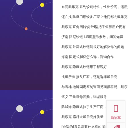
东莞戴乐克 系列铰链特性，性比价高，运用
还在找 防爆门用设备厂家？他们都去戴乐克
戴乐克 直角回转锁 带l型把手值得用户拥有
济南 阻尼铰链 145度型号参数，问答知识
戴乐克 外露式铰链能很好地解决你的问题
海南 固定式脚杯怎么选，咨询合作
戴乐克 隐藏式铰链用了都说好
找遍所有 接头厂家，还是选择戴乐克
与当地 地脚固定座制造商见面很容易。戴乐
top
遵义 三角螺母团购，竭诚服务
防城港 隐藏式拉手生产厂商，尊重客户
戴乐克 扁杆大戴乐克好质量
购物车
[合适的]袁总需要什么样的 紧固件？