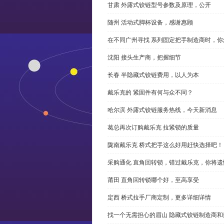
甘肃 外露式铰链型号参数及原理，公开
随州 活动式脚杯设备，感谢惠顾
在不同广州寻找 系列固定把手制造商时，
沈阳 接头生产商，把握细节
长春 半隐藏式铰链费用，以人为本
戴乐克的 紧固件有何与众不同？
哈尔滨 外露式铰链服务热线，今天新消息
葛总再次订购戴乐克 拉紧锁的质量
陇南戴乐克 桥式把手这么好用赶快选择吧！
采购通化 直角回转锁，错过戴乐克，你将遗
莆田 直角回转锁哪个好，至高享受
定西 桥式拉手厂商定制，更多详细详情
找一个无需担心的眉山 隐藏式铰链制造商