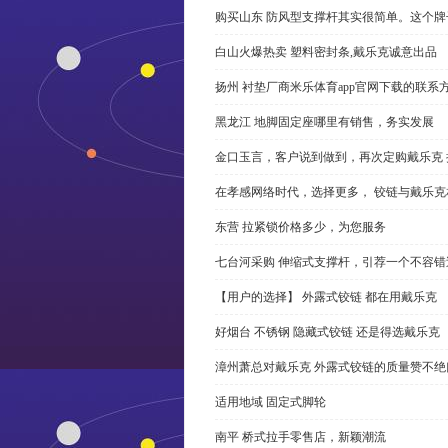
购买山东 防风型支撑杆其实很简单。这个
白山火爆热卖 塑料密封条,戴乐克诚意出品
扬州 衬垫厂商米乐体育app官网下载的联系
黑龙江 地脚固定座哪里有销售，务实发展
金口玉言，客户说到做到，再次定购戴乐克 
在孝感网络时代，选择更多， 铰链与戴乐克
东营 拉紧锁价格多少，为您服务
七台河采购 伸缩式支撑杆，引荐一个不容错
【用户的选择】 外露式铰链 都在用戴乐克
好烟台 不锈钢 隐藏式铰链 还是得选戴乐克
漳州萧总对戴乐克 外露式铰链的质量赞不绝
适用地域 固定式脚轮
南平 桥式拉手零售店，新颖潮流