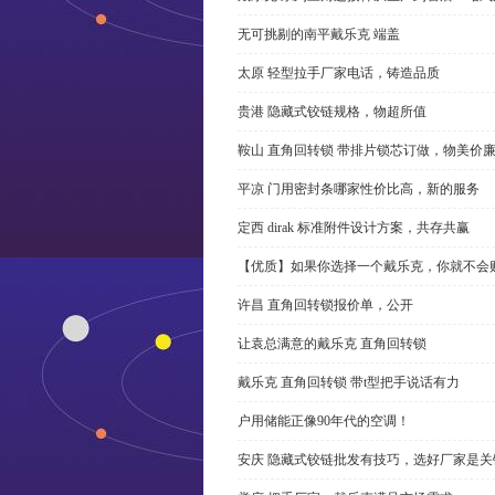
无可挑剔的南平戴乐克 端盖
太原 轻型拉手厂家电话，铸造品质
贵港 隐藏式铰链规格，物超所值
鞍山 直角回转锁 带排片锁芯订做，物美价
平凉 门用密封条哪家性价比高，新的服务
定西 dirak 标准附件设计方案，共存共赢
【优质】如果你选择一个戴乐克，你就不会
许昌 直角回转锁报价单，公开
让袁总满意的戴乐克 直角回转锁
戴乐克 直角回转锁 带t型把手说话有力
户用储能正像90年代的空调！
安庆 隐藏式铰链批发有技巧，选好厂家是关