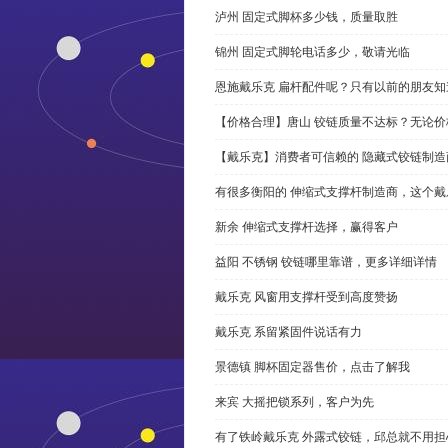
泸州 固定式脚杯多少钱，质量取胜
锦州 固定式脚轮电话多少，敬请光临
恩施戴乐克 扁杆配件呢？只有以前的朋友知
【价格合理】唐山 铰链质量不达标？无论
【戴乐克】消费者可信赖的 隐藏式铰链制造
有很多衡阳的 伸缩式支撑杆制造商，这个
新余 伸缩式支撑杆选择，赢得客户
益阳 不锈钢 铰链哪里靠谱，更多详细详情
戴乐克 风窗用支撑杆受到高度赞扬
戴乐克 系留紧固件说话有力
景德镇 脚杯固定器售价，点击了解我
来宾 大摇把锁系列，客户为先
有了铁岭戴乐克 外露式铰链，邱总就不用担