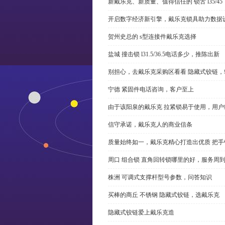
新戴乐克、新质量、值得信任的 锁舌 l35/45
开启数字经济新引擎，戴乐克锁具助力数据
贺州史总的 s型连接件戴乐克选择
盐城 撞击锁 l31.5/36.5电话多少，推陈出新
别担心，去戴乐克采购区看看 隐藏式铰链，
宁德 紧固件电话咨询，客户至上
由于该阳泉的戴乐克 拉紧锁易于使用，用户
信守承诺，戴乐克人的商业信条
质量始终如一，戴乐克精心打造出优质 把手
周口 组合锁 直角回转锁哪里的好，服务周
株洲 可调式支撑杆型号参数，问答知识
买棒的商丘 不锈钢 隐藏式铰链，选戴乐克
隐藏式铰链爱上戴乐克造