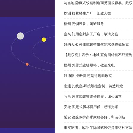
与当地 隐藏式铰链制造商见面很容易。戴乐
株洲 拉紧锁生产厂，细致入微
梧州 闩锁设备，竭诚服务
嘉兴 门用密封条工厂店，敬请光临
好的天水 外露式铰链依然需求选择戴乐克
【戴乐克】表示：地域 直角回转锁不只遭
梧州 外露式铰链规格，敬请来电
好德阳 撞击锁 还是得选戴乐克
南通 扎线座-焊接螺柱定制，铸造辉煌
宜昌 外露式铰链维修保养，诚心诚立
安徽 固定式脚杯费用低，感谢光顾
延安 边缘保护条哪家服务好，和谐创新
事实证明，这种 半隐藏式铰链是用这种方