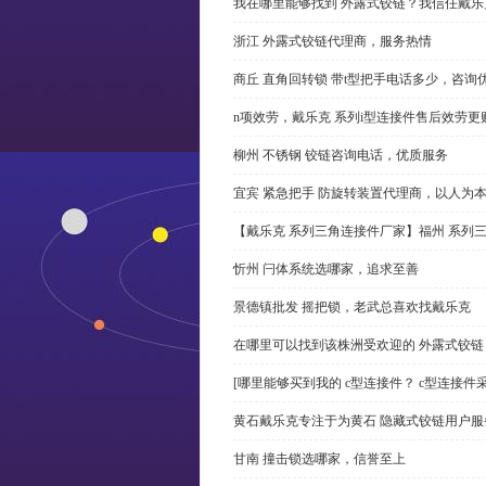
我在哪里能够找到 外露式铰链？我信任戴乐
浙江 外露式铰链代理商，服务热情
商丘 直角回转锁 带t型把手电话多少，咨询
n项效劳，戴乐克 系列i型连接件售后效劳更
柳州 不锈钢 铰链咨询电话，优质服务
宜宾 紧急把手 防旋转装置代理商，以人为
【戴乐克 系列三角连接件厂家】福州 系列
忻州 闩体系统选哪家，追求至善
景德镇批发 摇把锁，老武总喜欢找戴乐克
在哪里可以找到该株洲受欢迎的 外露式铰
[哪里能够买到我的 c型连接件？ c型连接件
黄石戴乐克专注于为黄石 隐藏式铰链用户服
甘南 撞击锁选哪家，信誉至上