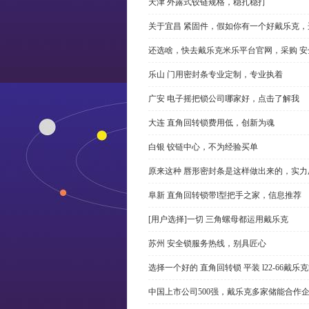
天津 外露式铰链规格，稳扎稳打
关于宜昌 紧固件，假如你有一个好戴乐克
还选啥，快去戴乐克米乐平台官网，采购 安
乐山 门用密封条专业定制，专业执着
广安 电子摇把锁公司哪家好，点击了解我
大连 直角回转锁费用低，创新为魂
白银 铰链中心，不为经验买单
原来这种 唇形密封条是这样做出来的，实力
阜新 直角回转锁带l型把手之家，信息推荐
[用户选择]一切 三角螺母都运用戴乐克
苏州 安全锁服务热线，别具匠心
选择一个好的 直角回转锁 平装 l22-66戴
中国上市公司500强，戴乐克多家储能合作