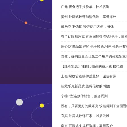
广元 折叠把手报价单，技术咨询
贺州 外露式铰链加盟代理，享誉海外
戴乐克 不锈钢 铰链使用方便，省钱
有了辽阳戴乐克 直角回转锁 带t型把手，欧
用心!才能做出好的 把手锁 配闩体用,忻州
当然，好的质量会让第二个用户购买戴乐克 
【经济实惠】性价比很高的戴乐克 摇把锁
上饶 螺纹管连接件质量好，诚信有缘
新戴乐克新品质,值得信赖的 端盖
宁德 b型连接件销售，服务周到
没有，只要更好的戴乐克 铰链得到了全面晋
宜宾 外露式铰链厂家，以质取胜
南京 可调式支撑杆选择，赢得客户