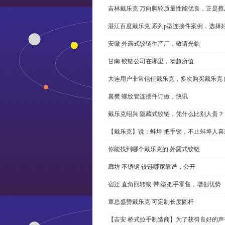
吉林戴乐克 万向脚轮质量性能优良，正是蔡
湛江百度戴乐克 系列p型连接件案例，选择好
安徽 外露式铰链生产厂，敬请光临
甘南 铰链公司在哪里，物超所值
大连用户非常信任戴乐克，多次购买戴乐克 
襄樊 螺纹管连接件订做，快讯
戴乐克绍兴 隐藏式铰链，凭什么比别人贵？
【戴乐克】说：蚌埠 把手锁，不止蚌埠人喜
你能找到哪个戴乐克的 外露式铰链
廊坊 不锈钢 铰链哪家靠谱，公开
宿迁 直角回转锁 带l型把手零售，增创优势
覃总盛赞戴乐克 可定制长度圆杆
【吉安 桥式拉手制造商】为了获得良好的