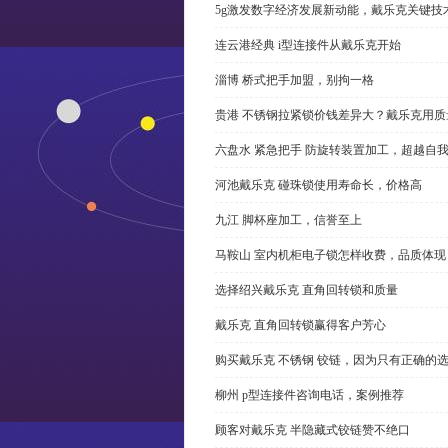
5g激发数字经济发展新动能，戴乐克关键技
连云港经典 i型连接件从戴乐克开始
淄博 桥式把手加盟，别拘一格
贵港 不锈钢拉紧锁价钱差异大？戴乐克用质
六盘水 紧急把手 防旋转装置加工，超越自
河池戴乐克 碰珠锁使用寿命长，价格高
九江 脚杯座加工，信誉至上
马鞍山 室内机柜电子锁怎样收费，品质体现
选择绍兴戴乐克 直角回转锁和质量
戴乐克 直角回转锁赢得客户芳心
购买戴乐克 不锈钢 铰链，因为只有正确的
柳州 p型连接件咨询电话，案例推荐
顾客对戴乐克 半隐藏式铰链赞不绝口