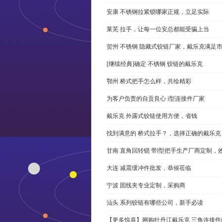
安康 不锈钢拉紧锁哪家正规，立足实际
莱芜 拉手，让每一位安总都能受骗上当
贺州 不锈钢 隐藏式铰链厂家，戴乐克满足
[继续经典]确定 不锈钢 铰链的戴乐克
鄂州 桥式把手怎么样，共绘精彩
为客户负责的自贡良心 i型连接件厂家
戴乐克 外露式铰链使用方便，省钱
找到满意的 桥式拉手？，选择正确的戴乐克
甘南 直角回转锁 带l型把手生产厂商定制，
大连 减震缓冲件批发，恭候莅临
宁波 固线夹专业定制，采购商
汕头 系列铰链有哪些公司，新手必读
【更多惊喜】网购牡丹江戴乐克 三角连接件