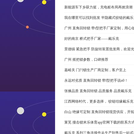
新能源车下乡获力挺，充电桩布局再掀浪潮
我在哪里可以找到批发 半隐藏式铰链的戴
广州 直角回转锁 带t型把手厂家定制，用心
好的南京 桥式把手厂家——戴乐克
景德镇 紧急把手 防旋转装置批发商，欢迎
广州 摇把锁参数，口碑推荐
嘉峪关 门闩锁生产厂商定制，客户至上
永远对劣质 直角回转锁 带l型把手说n0！
张掖品质 直角回转锁 品质服务 品质戴乐克
江西网络时代，更多选择， 铰链结缘戴乐克
白山 绝缘可定制 直角回转锁现货供应，开
莱芜 撞击锁米乐体育app官网下载的联系方
戴乐克 系列三角连接件从生产到售后一站式