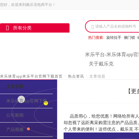
您好，欢迎来到戴乐克电商平台！
请输入产品名称或物料号
所有分类
热门搜索:
旋转拉手
侧门锁
米乐平台-米乐体育app
关于戴乐克
米乐体育app米乐平台官网下载首页
>
热点资讯
>
文章信息
文章导航
【更
米乐体育app官网下载的介绍
公司新闻
品质用心，给您优惠！网络给所有人
却忽视了远距离采购需注意的产品品质
个人带来的便利！这些优点，戴乐克 不
产品视频