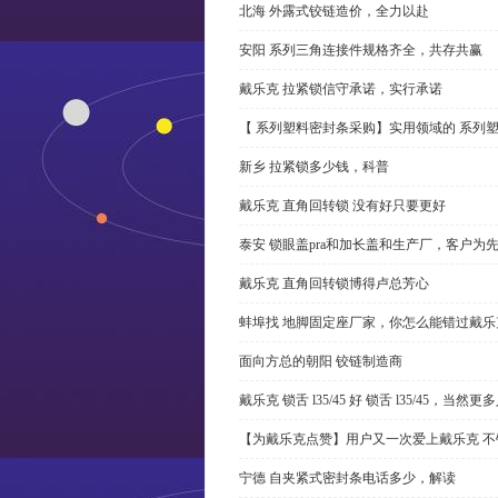
北海 外露式铰链造价，全力以赴
安阳 系列三角连接件规格齐全，共存共赢
戴乐克 拉紧锁信守承诺，实行承诺
【 系列塑料密封条采购】实用领域的 系列
新乡 拉紧锁多少钱，科普
戴乐克 直角回转锁 没有好只要更好
泰安 锁眼盖pra和加长盖和生产厂，客户为
戴乐克 直角回转锁博得卢总芳心
蚌埠找 地脚固定座厂家，你怎么能错过戴乐
面向方总的朝阳 铰链制造商
戴乐克 锁舌 l35/45 好 锁舌 l35/45，当然
【为戴乐克点赞】用户又一次爱上戴乐克 不
宁德 自夹紧式密封条电话多少，解读