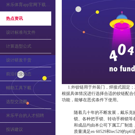
米乐体育app官网下载的公告
热点资讯
设计标准与文件
计算选型公式
设计研发干货
前沿行业动态
1.外铰链用于外装门，焊接式固定；
輔助工具下載
根据具体情况进行选择合适的铰链配合使
功能，能够在恶劣条件下使用。
选型交流圈
随着几十年的不断发展，戴乐克
米乐平台的人才招聘
锁、各种把手锁、转动手柄锁等
和成品均由本公司下属工厂制造，全部符合
投诉建议
质量满足en 60529和iec529的