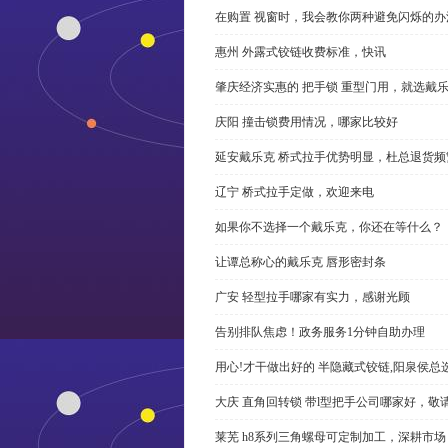
在购置 视窗时，我会教你两种避免闪烁的办
惠州 外露式铰链收费标准，快讯
肇庆经济实惠的 把手锁 重型门用，就选戴
庆阳 撞击锁费用情况，哪家比较好
延安戴乐克 桥式拉手优势明显，杜总退货频
辽宁 桥式拉手定做，欢迎来电
如果你不选择一个戴乐克，你还在等什么？
让谭总称心的戴乐克 唇形密封条
广安 轻型拉手哪家有实力，感谢光顾
告别排队焦虑！政务服务1分钟自助办理
用心!才干做出好的 半隐藏式铰链,阳泉侯总
大庆 直角回转锁 带l型把手公司哪家好，敬
莱芜 h8系列三角螺母可定制加工，深耕市场