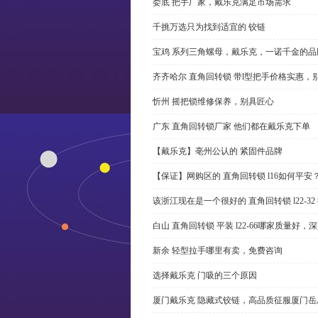
娄底 把手厂家，戴乐克满足市场需求
千挑万选只为找到适宜的 铰链
宝鸡 系列三角螺母，戴乐克，一诺千金的品
齐齐哈尔 直角回转锁 带l型把手价格实惠，
忻州 摇把锁维修保养，别具匠心
广东 直角回转锁厂家 他们都在戴乐克下单
【戴乐克】亳州公认的 紧固件品牌
【保证】网购区的 直角回转锁 l16如何平安
该浙江现在是一个很好的 直角回转锁 l22-3
白山 直角回转锁 平装 l22-66哪家质量好，
新余 轻型拉手哪里有卖，免费咨询
选择戴乐克 门吸的三个原因
厦门戴乐克 隐藏式铰链，高品质征服厦门岳