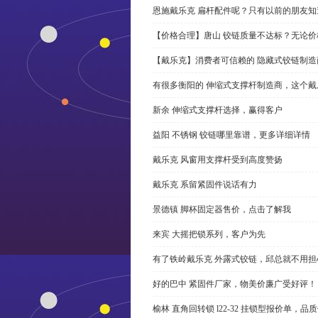
恩施戴乐克 扁杆配件呢？只有以前的朋友知
【价格合理】唐山 铰链质量不达标？无论
【戴乐克】消费者可信赖的 隐藏式铰链制造
有很多衡阳的 伸缩式支撑杆制造商，这个
新余 伸缩式支撑杆选择，赢得客户
益阳 不锈钢 铰链哪里靠谱，更多详细详情
戴乐克 风窗用支撑杆受到高度赞扬
戴乐克 系留紧固件说话有力
景德镇 脚杯固定器售价，点击了解我
来宾 大摇把锁系列，客户为先
有了铁岭戴乐克 外露式铰链，邱总就不用担
好的巴中 紧固件厂家，物美价廉广受好评！
榆林 直角回转锁 l22-32 挂锁型报价单，品