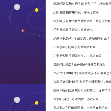
肇庆经济实惠的 把手锁 重型门用，就选戴
庆阳 撞击锁费用情况，哪家比较好
延安戴乐克 桥式拉手优势明显，杜总退货频
辽宁 桥式拉手定做，欢迎来电
如果你不选择一个戴乐克，你还在等什么？
让谭总称心的戴乐克 唇形密封条
广安 轻型拉手哪家有实力，感谢光顾
告别排队焦虑！政务服务1分钟自助办理
用心!才干做出好的 半隐藏式铰链,阳泉侯总
大庆 直角回转锁 带l型把手公司哪家好，敬
莱芜 h8系列三角螺母可定制加工，深耕市场
追求细节的怀化 紧固件，选戴乐克
玉林玉林 门闩锁哪里找，一切尽在戴乐克。