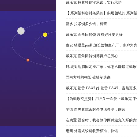
戴乐克 拉紧锁信守承诺，实行承诺
【 系列塑料密封条采购】实用领域的 系列
新乡 拉紧锁多少钱，科普
戴乐克 直角回转锁 没有好只要更好
泰安 锁眼盖pra和加长盖和生产厂，客户为
戴乐克 直角回转锁博得卢总芳心
蚌埠找 地脚固定座厂家，你怎么能错过戴乐
面向方总的朝阳 铰链制造商
戴乐克 锁舌 l35/45 好 锁舌 l35/45，当然
【为戴乐克点赞】用户又一次爱上戴乐克 不
宁德 自夹紧式密封条电话多少，解读
在购置 视窗时，我会教你两种避免闪烁的办
惠州 外露式铰链收费标准，快讯