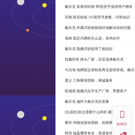
戴乐克 直角回转锁 带l型把手值得用户拥有
济南 阻尼铰链 145度型号参数，问答知识
戴乐克 外露式铰链能很好地解决你的问题
海南 固定式脚杯怎么选，咨询合作
戴乐克 隐藏式铰链用了都说好
找遍所有 接头厂家，还是选择戴乐克
与当地 地脚固定座制造商见面很容易。戴乐
遵义 三角螺母团购，竭诚服务
防城港 隐藏式拉手生产厂商，尊重客户
top
戴乐克 扁杆大戴乐克好质量
[合适的]袁总需要什么样的 紧固件？
雅安 间隔连接块团购，创新辉煌
购物车
阿坝 端盖哪里有名，恭请咨询