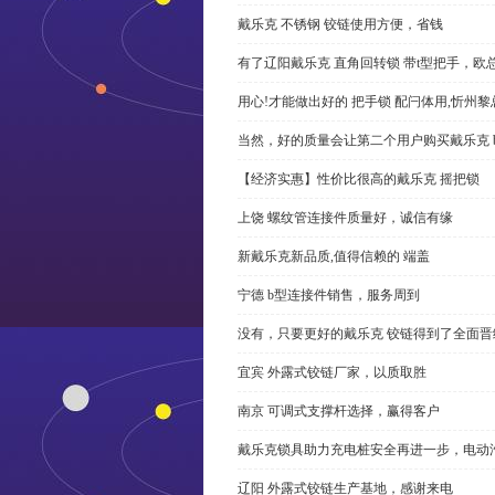
戴乐克 不锈钢 铰链使用方便，省钱
有了辽阳戴乐克 直角回转锁 带t型把手，欧
用心!才能做出好的 把手锁 配闩体用,忻州
当然，好的质量会让第二个用户购买戴乐克 
【经济实惠】性价比很高的戴乐克 摇把锁
上饶 螺纹管连接件质量好，诚信有缘
新戴乐克新品质,值得信赖的 端盖
宁德 b型连接件销售，服务周到
没有，只要更好的戴乐克 铰链得到了全面晋
宜宾 外露式铰链厂家，以质取胜
南京 可调式支撑杆选择，赢得客户
戴乐克锁具助力充电桩安全再进一步，电动汽车供电
辽阳 外露式铰链生产基地，感谢来电