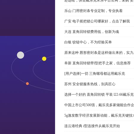
还选啥，快去戴乐克米乐平台官网，采购 安
乐山 门用密封条专业定制，专业执着
广安 电子摇把锁公司哪家好，点击了解我
大连 直角回转锁费用低，创新为魂
白银 铰链中心，不为经验买单
原来这种 唇形密封条是这样做出来的，实力
阜新 直角回转锁带l型把手之家，信息推荐
[用户选择]一切 三角螺母都运用戴乐克
苏州 安全锁服务热线，别具匠心
选择一个好的 直角回转锁 平装 l22-66戴
中国上市公司500强，戴乐克多家储能合作
5g激发数字经济发展新动能，戴乐克关键技
连云港经典 i型连接件从戴乐克开始