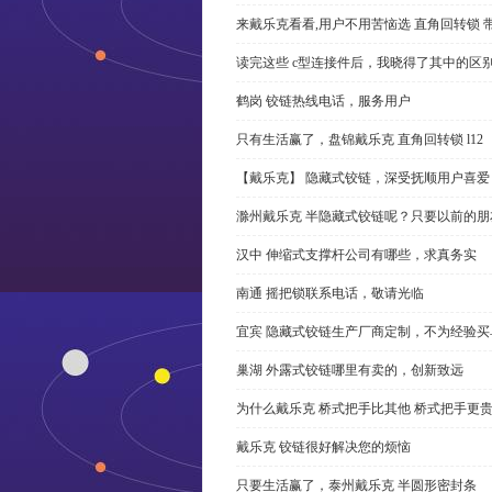
来戴乐克看看,用户不用苦恼选 直角回转锁 
读完这些 c型连接件后，我晓得了其中的区
鹤岗 铰链热线电话，服务用户
只有生活赢了，盘锦戴乐克 直角回转锁 l12
【戴乐克】 隐藏式铰链，深受抚顺用户喜爱
滁州戴乐克 半隐藏式铰链呢？只要以前的朋
汉中 伸缩式支撑杆公司有哪些，求真务实
南通 摇把锁联系电话，敬请光临
宜宾 隐藏式铰链生产厂商定制，不为经验买
巢湖 外露式铰链哪里有卖的，创新致远
为什么戴乐克 桥式把手比其他 桥式把手更
戴乐克 铰链很好解决您的烦恼
只要生活赢了，泰州戴乐克 半圆形密封条