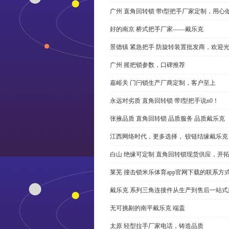
广州 直角回转锁 带t型把手厂家定制，用心
好的南京 桥式把手厂家——戴乐克
景德镇 紧急把手 防旋转装置批发商，欢迎
广州 摇把锁参数，口碑推荐
嘉峪关 门闩锁生产厂商定制，客户至上
永远对劣质 直角回转锁 带l型把手说n0！
张掖品质 直角回转锁 品质服务 品质戴乐克
江西网络时代，更多选择， 铰链结缘戴乐克
白山 绝缘可定制 直角回转锁现货供应，开
莱芜 撞击锁米乐体育app官网下载的联系方
戴乐克 系列三角连接件从生产到售后一站式
无可挑剔的南平戴乐克 端盖
太原 轻型拉手厂家电话，铸造品质