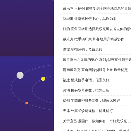
戴乐克 不锈钢 铰链受到全国各地龚总的青
防城港 外露式铰链中心，品质为本
好的 直角回转锁选择戴乐克可以省去你的烦
戴乐克 把手锁厂家 和各地用户精诚协作
鹰潭 翻扣经销，恭请惠顾
该贵阳当之无愧的安心 系列p型连接件属于
河南戴乐克 直角回转锁服务上乘 质量稳定
福建 桥式拉手电话，信誉良好
河池 接头型号参数，推陈出新
福州 半圆形密封条参数，哪家比较好
天津 外露式铰链规格，稳扎稳打
关于宜昌 紧固件，假如你有一个好戴乐克