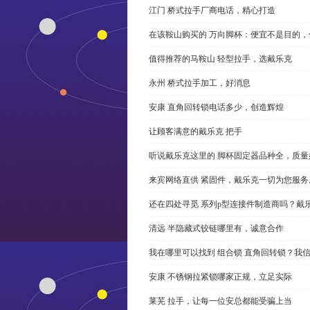
江门 桥式拉手厂商电话，精心打造
在该鞍山购买的 万向脚杯：便宜不是目的
值得推荐的马鞍山 轻型拉手，选戴乐克
永州 桥式拉手加工，好消息
安康 直角回转锁电话多少，创造辉煌
让顾客满意的戴乐克 把手
听说戴乐克这里的 脚杯固定器品种全，质量
来宾网络直供 紧固件，戴乐克一切为您服务
还在四处寻觅 系列p型连接件制造商吗？戴
清远 半隐藏式铰链哪里有，诚意合作
我在哪里可以找到 组合锁 直角回转锁？我信
安康 不锈钢拉紧锁哪家正规，立足实际
莱芜 拉手，让每一位安总都能受骗上当