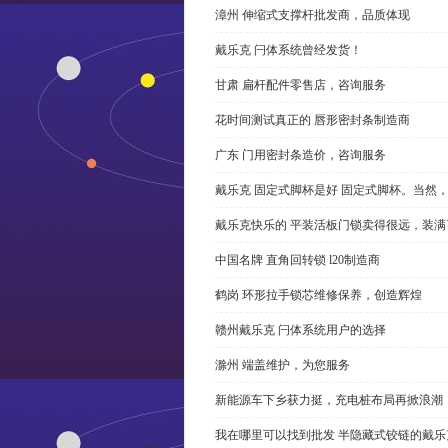
漳州 伸缩式支撑杆批发商，品质体现
戴乐克 闩体系统曾经发货！
甘肃 扁杆配件零售店，咨询服务
花时间测试真正的 唇形密封条制造商
广东 门用密封条造价，咨询服务
戴乐克 固定式脚杯是好 固定式脚杯。当然
戴乐克快乐的 平装活板门锁卖得很远，装满
中国名牌 直角回转锁 l20制造商
鹤岗 环形拉手锁芯维修保养，创造辉煌
赣州戴乐克 闩体系统用户的选择
滁州 端盖维护，为您服务
新能源车下乡获力挺，充电桩布局再掀浪潮
我在哪里可以找到批发 半隐藏式铰链的戴