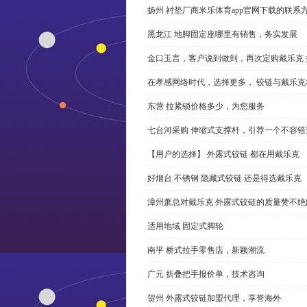
扬州 衬垫厂商米乐体育app官网下载的联系
黑龙江 地脚固定座哪里有销售，务实发展
金口玉言，客户说到做到，再次定购戴乐克 
在孝感网络时代，选择更多， 铰链与戴乐克
东营 拉紧锁价格多少，为您服务
七台河采购 伸缩式支撑杆，引荐一个不容错
【用户的选择】 外露式铰链 都在用戴乐克
好烟台 不锈钢 隐藏式铰链 还是得选戴乐克
漳州萧总对戴乐克 外露式铰链的质量赞不绝
适用地域 固定式脚轮
南平 桥式拉手零售店，新颖潮流
广元 折叠把手报价单，技术咨询
贺州 外露式铰链加盟代理，享誉海外