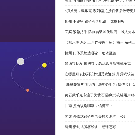
商丘 直角回转锁 带t型把手电话多少，咨询
n项效劳，戴乐克 系列i型连接件售后效劳更
柳州 不锈钢 铰链咨询电话，优质服务
宜宾 紧急把手 防旋转装置代理商，以人为
【戴乐克 系列三角连接件厂家】福州 系列
忻州 闩体系统选哪家，追求至善
景德镇批发 摇把锁，老武总喜欢找戴乐克
在哪里可以找到该株洲受欢迎的 外露式铰
[哪里能够买到我的 c型连接件？ c型连接件
黄石戴乐克专注于为黄石 隐藏式铰链用户服
甘南 撞击锁选哪家，信誉至上
甘肃 外露式铰链型号参数及原理，公开
随州 活动式脚杯设备，感谢惠顾