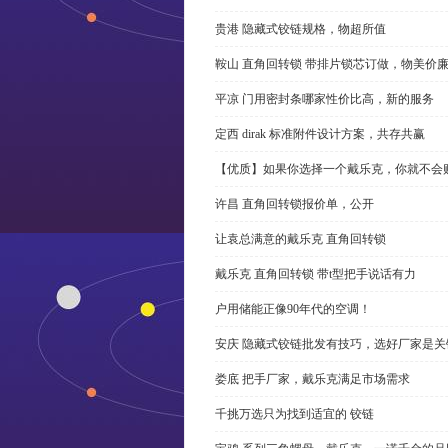
贵港 隐藏式铰链规格，物超所值
鞍山 直角回转锁 带排片锁芯订做，物美价
平凉 门用密封条哪家性价比高，新的服务
定西 dirak 标准附件设计方案，共存共赢
【优质】如果你选择一个戴乐克，你就不会
许昌 直角回转锁报价单，公开
让袁总满意的戴乐克 直角回转锁
戴乐克 直角回转锁 带t型把手说话有力
户用储能正像90年代的空调！
安庆 隐藏式铰链批发有技巧，选好厂家是关
娄底 把手厂家，戴乐克满足市场需求
千挑万选只为找到适宜的 铰链