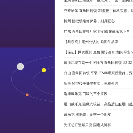
宝鸡 系列三角螺母，戴乐克，一诺千金的品
齐齐哈尔 直角回转锁 带l型把手价格实惠，
忻州 摇把锁维修保养，别具匠心
广东 直角回转锁厂家 他们都在戴乐克下单
【戴乐克】亳州公认的 紧固件品牌
【保证】网购区的 直角回转锁 l16如何平安
该浙江现在是一个很好的 直角回转锁 l22-3
白山 直角回转锁 平装 l22-66哪家质量好，
新余 轻型拉手哪里有卖，免费咨询
选择戴乐克 门吸的三个原因
厦门戴乐克 隐藏式铰链，高品质征服厦门岳
戴乐克 摇把锁：多交一个朋友
为江总打造戴乐克 固定式脚杯