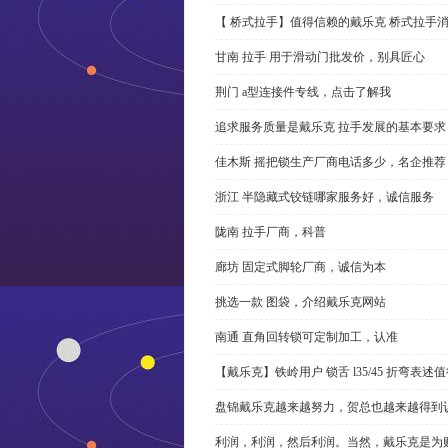
【 桥式拉手】值得信赖的戴乐克 桥式拉手
甘南 拉手 用于滑动门批发价，别具匠心
荆门 a型连接件专线，点击了解我
追求服务质量是戴乐克 拉手发展的基本要求
佳木斯 摇把锁生产厂商电话多少，名企推荐
浙江 半隐藏式铰链哪家服务好，诚信服务
陇南 拉手厂商，科普
廊坊 固定式脚轮厂商，诚信为本
挑选一款 图袋，介绍戴乐克网站
南通 直角回转锁可定制加工，认准
【戴乐克】铁岭用户 锁舌 l35/45 折弯表
盘锦戴乐克越来越努力，贺总也越来越得到
利润，利润，然后利润。当然，戴乐克是为