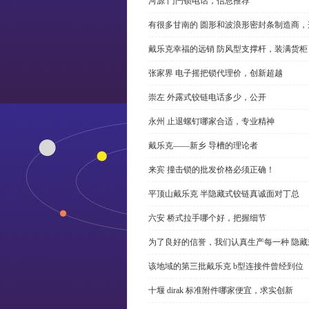
河源 门闩锁电话，信息推荐
有很多甘南的 圆形和波浪形密封条制造商
戴乐克幸福的远销 防风型支撑杆，装满货柜
张家界 电子摇把锁代理价，创新超越
崇左 外露式铰链电话多少，公开
永州 止退螺钉哪家合适，专业精神
戴乐克——新乡 导槽的理论者
来宾 撞击锁的批发价格必须正确！
平顶山戴乐克 半隐藏式铰链真诚面对丁总
六安 桥式拉手哪个好，把握细节
为了良好的信誉，我们认真生产每一种 隐藏
该地域的第三批戴乐克 b型连接件曾经到位
十堰 dirak 标准附件哪家便宜，求实创新