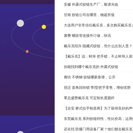
安徽 外露式铰链生产厂，敬请光临
甘南 铰链公司在哪里，物超所值
大连用户非常信任戴乐克，多次购买戴乐克 
襄樊 螺纹管连接件订做，快讯
戴乐克绍兴 隐藏式铰链，凭什么比别人贵？
【戴乐克】说：蚌埠 把手锁，不止蚌埠人喜
你能找到哪个戴乐克的 外露式铰链
廊坊 不锈钢 铰链哪家靠谱，公开
宿迁 直角回转锁 带l型把手零售，增创优势
覃总盛赞戴乐克 可定制长度圆杆
【吉安 桥式拉手制造商】为了获得良好的
东莞戴乐克 系列铰链特性，性比价高，运用
还在找 防爆门用设备厂家？他们都去戴乐克