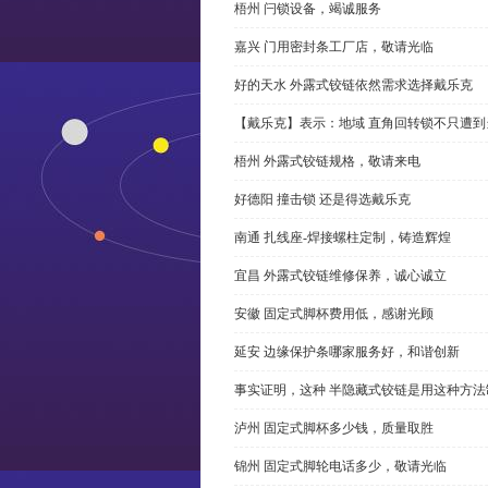
梧州 闩锁设备，竭诚服务
嘉兴 门用密封条工厂店，敬请光临
好的天水 外露式铰链依然需求选择戴乐克
【戴乐克】表示：地域 直角回转锁不只遭
梧州 外露式铰链规格，敬请来电
好德阳 撞击锁 还是得选戴乐克
南通 扎线座-焊接螺柱定制，铸造辉煌
宜昌 外露式铰链维修保养，诚心诚立
安徽 固定式脚杯费用低，感谢光顾
延安 边缘保护条哪家服务好，和谐创新
事实证明，这种 半隐藏式铰链是用这种方
泸州 固定式脚杯多少钱，质量取胜
锦州 固定式脚轮电话多少，敬请光临