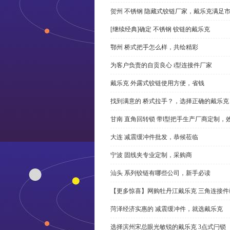
贺州 不锈钢 隐藏式铰链厂家，戴乐克满足
[继续经典]确定 不锈钢 铰链的戴乐克
鄂州 桥式把手怎么样，共绘精彩
为客户负责的自贡良心 i型连接件厂家
戴乐克 外露式铰链使用方便，省钱
找到满意的 桥式拉手？，选择正确的戴乐克
甘南 直角回转锁 带l型把手生产厂商定制，
大连 减震缓冲件批发，恭候莅临
宁波 固线夹专业定制，采购商
汕头 系列铰链有哪些公司，新手必读
【更多惊喜】网购牡丹江戴乐克 三角连接件
菏泽经济实惠的 减震缓冲件，就选戴乐克
选择滨州宋总眼光敏锐的戴乐克 3点式闩锁