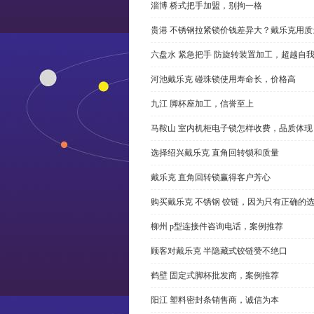
淄博 桥式把手加盟，别拘一格
贵港 不锈钢拉紧锁价钱差异大？戴乐克用质
六盘水 紧急把手 防旋转装置加工，超越自
河池戴乐克 碰珠锁使用寿命长，价格高
九江 脚杯座加工，信誉至上
马鞍山 室内机柜电子锁怎样收费，品质体现
选择绍兴戴乐克 直角回转锁和质量
戴乐克 直角回转锁赢得客户芳心
购买戴乐克 不锈钢 铰链，因为只有正确的
柳州 p型连接件咨询电话，案例推荐
顾客对戴乐克 半隐藏式铰链赞不绝口
鹤壁 固定式脚杯批发商，案例推荐
阳江 塑料密封条销售商，诚信为本