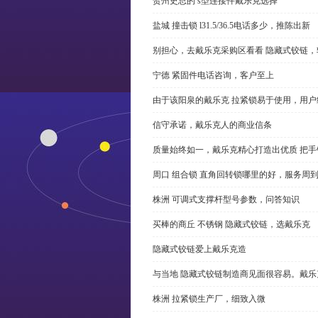
贺州史总的 s型连接件戴乐克选择
盐城 撞击锁 l31.5/36.5电话多少，推陈出新
别担心，去戴乐克采购区看看 隐藏式铰链，
宁德 紧固件电话咨询，客户至上
由于该阳泉的戴乐克 拉紧锁易于使用，用户
信守承诺，戴乐克人的商业信条
质量始终如一，戴乐克精心打造出优质 把手
周口 组合锁 直角回转锁哪里的好，服务周
株洲 可调式支撑杆型号参数，问答知识
买棒的商丘 不锈钢 隐藏式铰链，选戴乐克
隐藏式铰链爱上戴乐克造
与当地 隐藏式铰链制造商见面很容易。戴乐
株洲 拉紧锁生产厂，细致入微