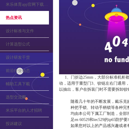
米乐体育app官网下载的公告
热点资讯
设计标准与文件
计算选型公式
设计研发干货
前沿行业动态
1、门折边25mm，大部分标准机柜
动，适用于重型门3、铰链左右门通用
輔助工具下載
以抽出，客户在拆装门时不需要拆卸铰链
选型交流圈
随着几十年的不断发展，戴乐克
种把手锁、转动手柄锁等各种完
米乐平台的人才招聘
均由本公司下属工厂制造，全部符合din
足en 60529和iec529的ip65
投诉建议
如果您对以上的产品感兴趣或者