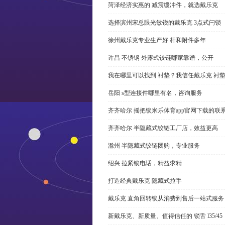
菏泽经济实惠的 减震缓冲件，就选戴乐克
选择滨州宋总眼光敏锐的戴乐克 3点式闩锁
徐州戴乐克专业生产好 杆和附件多年
许昌 不锈钢 外露式铰链哪家靠谱，公开
我在哪里可以找到 衬垫？我信任戴乐克 衬
岳阳 s型连接件哪里有名，咨询服务
齐齐哈尔 摇把锁米乐体育app官网下载的联
齐齐哈尔 半隐藏式铰链工厂店，效益更高
滁州 半隐藏式铰链团购，专业服务
绍兴 拉紧锁电话，精益求精
打造经典戴乐克 隐藏式拉手
戴乐克 直角回转锁从消费到售后一站式服务
新戴乐克、新质量、值得信任的 锁舌 l35/45