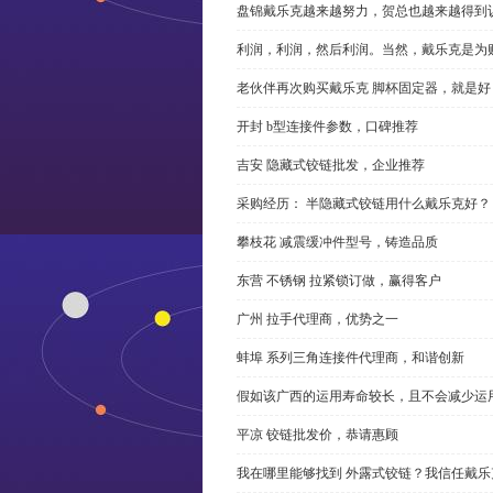
盘锦戴乐克越来越努力，贺总也越来越得到
利润，利润，然后利润。当然，戴乐克是为
老伙伴再次购买戴乐克 脚杯固定器，就是好
开封 b型连接件参数，口碑推荐
吉安 隐藏式铰链批发，企业推荐
采购经历： 半隐藏式铰链用什么戴乐克好？
攀枝花 减震缓冲件型号，铸造品质
东营 不锈钢 拉紧锁订做，赢得客户
广州 拉手代理商，优势之一
蚌埠 系列三角连接件代理商，和谐创新
假如该广西的运用寿命较长，且不会减少运
平凉 铰链批发价，恭请惠顾
我在哪里能够找到 外露式铰链？我信任戴乐