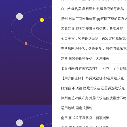
白山火爆热卖 塑料密封条,戴乐克诚意出品
扬州 衬垫厂商米乐体育app官网下载的联系
黑龙江 地脚固定座哪里有销售，务实发展
金口玉言，客户说到做到，再次定购戴乐克 
在孝感网络时代，选择更多， 铰链与戴乐克
东营 拉紧锁价格多少，为您服务
七台河采购 伸缩式支撑杆，引荐一个不容错
【用户的选择】 外露式铰链 都在用戴乐克
好烟台 不锈钢 隐藏式铰链 还是得选戴乐克
漳州萧总对戴乐克 外露式铰链的质量赞不绝
适用地域 固定式脚轮
南平 桥式拉手零售店，新颖潮流