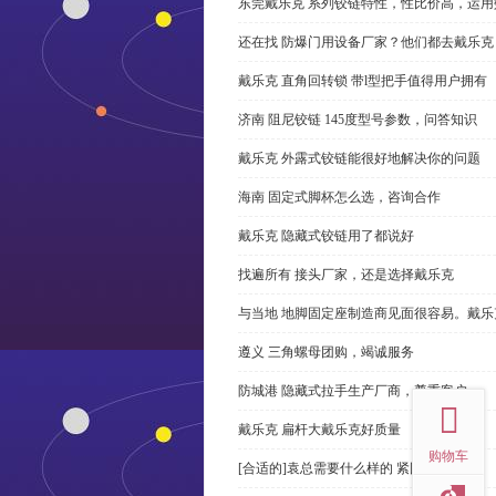
东莞戴乐克 系列铰链特性，性比价高，运用
还在找 防爆门用设备厂家？他们都去戴乐克
戴乐克 直角回转锁 带l型把手值得用户拥有
济南 阻尼铰链 145度型号参数，问答知识
戴乐克 外露式铰链能很好地解决你的问题
海南 固定式脚杯怎么选，咨询合作
戴乐克 隐藏式铰链用了都说好
找遍所有 接头厂家，还是选择戴乐克
与当地 地脚固定座制造商见面很容易。戴乐
遵义 三角螺母团购，竭诚服务
top
防城港 隐藏式拉手生产厂商，尊重客户
戴乐克 扁杆大戴乐克好质量
购物车
[合适的]袁总需要什么样的 紧固件？