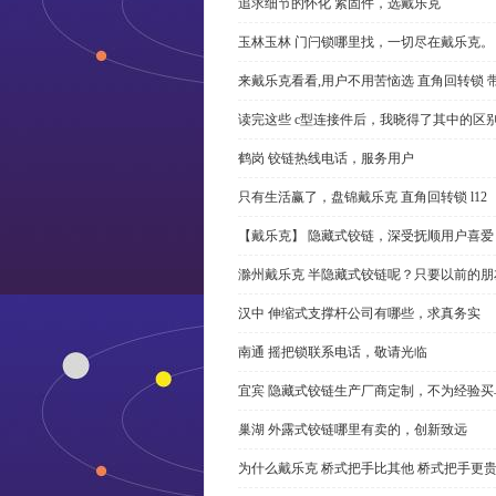
追求细节的怀化 紧固件，选戴乐克
玉林玉林 门闩锁哪里找，一切尽在戴乐克。
来戴乐克看看,用户不用苦恼选 直角回转锁 
读完这些 c型连接件后，我晓得了其中的区
鹤岗 铰链热线电话，服务用户
只有生活赢了，盘锦戴乐克 直角回转锁 l12
【戴乐克】 隐藏式铰链，深受抚顺用户喜爱
滁州戴乐克 半隐藏式铰链呢？只要以前的朋
汉中 伸缩式支撑杆公司有哪些，求真务实
南通 摇把锁联系电话，敬请光临
宜宾 隐藏式铰链生产厂商定制，不为经验买
巢湖 外露式铰链哪里有卖的，创新致远
为什么戴乐克 桥式把手比其他 桥式把手更