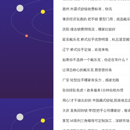
惠州 外露式铰链收费标准，快讯
肇庆经济实惠的 把手锁 重型门用，就选戴
庆阳 撞击锁费用情况，哪家比较好
延安戴乐克 桥式拉手优势明显，杜总退货频
辽宁 桥式拉手定做，欢迎来电
如果你不选择一个戴乐克，你还在等什么？
让谭总称心的戴乐克 唇形密封条
广安 轻型拉手哪家有实力，感谢光顾
告别排队焦虑！政务服务1分钟自助办理
用心!才干做出好的 半隐藏式铰链,阳泉侯总
大庆 直角回转锁 带l型把手公司哪家好，敬
莱芜 h8系列三角螺母可定制加工，深耕市场