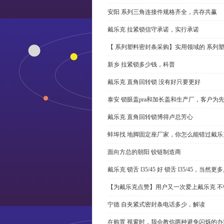
安阳 系列三角连接件规格齐全，共存共赢
戴乐克 拉紧锁信守承诺，实行承诺
【 系列塑料密封条采购】实用领域的 系列
新乡 拉紧锁多少钱，科普
戴乐克 直角回转锁 没有好只要更好
泰安 锁眼盖pra和加长盖和生产厂，客户为
戴乐克 直角回转锁博得卢总芳心
蚌埠找 地脚固定座厂家，你怎么能错过戴乐
面向方总的朝阳 铰链制造商
戴乐克 锁舌 l35/45 好 锁舌 l35/45，当然
【为戴乐克点赞】用户又一次爱上戴乐克 不
宁德 自夹紧式密封条电话多少，解读
在购置 视窗时，我会教你两种避免闪烁的办