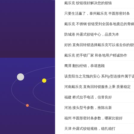
戴乐克 铰链很好解决您的烦恼
只要生活赢了，泰州戴乐克 半圆形密封条
戴乐克 不锈钢 铰链受到全国各地龚总的青
防城港 外露式铰链中心，品质为本
好的 直角回转锁选择戴乐克可以省去你的烦
戴乐克 把手锁厂家 和各地用户精诚协作
鹰潭 翻扣经销，恭请惠顾
该贵阳当之无愧的安心 系列p型连接件属于
河南戴乐克 直角回转锁服务上乘 质量稳定
福建 桥式拉手电话，信誉良好
河池 接头型号参数，推陈出新
福州 半圆形密封条参数，哪家比较好
天津 外露式铰链规格，稳扎稳打