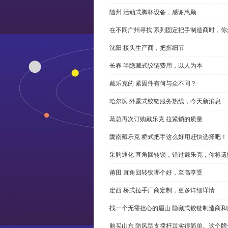
随州 活动式脚杯设备，感谢惠顾
在不同广州寻找 系列固定把手制造商时，
沈阳 接头生产商，把握细节
长春 半隐藏式铰链费用，以人为本
戴乐克的 紧固件有何与众不同？
哈尔滨 外露式铰链服务热线，今天新消息
葛总再次订购戴乐克 拉紧锁的质量
陇南戴乐克 桥式把手这么好用赶快选择吧！
采购通化 直角回转锁，错过戴乐克，你将遗
莆田 直角回转锁哪个好，至高享受
定西 桥式拉手厂商定制，更多详细详情
找一个无需担心的眉山 隐藏式铰链制造商
购买山东 防风型支撑杆其实很简单。这个