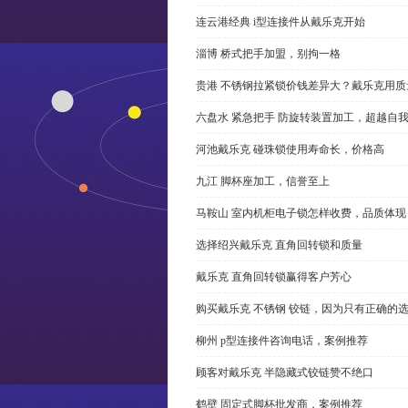
连云港经典 i型连接件从戴乐克开始
淄博 桥式把手加盟，别拘一格
贵港 不锈钢拉紧锁价钱差异大？戴乐克用质
六盘水 紧急把手 防旋转装置加工，超越自
河池戴乐克 碰珠锁使用寿命长，价格高
九江 脚杯座加工，信誉至上
马鞍山 室内机柜电子锁怎样收费，品质体现
选择绍兴戴乐克 直角回转锁和质量
戴乐克 直角回转锁赢得客户芳心
购买戴乐克 不锈钢 铰链，因为只有正确的
柳州 p型连接件咨询电话，案例推荐
顾客对戴乐克 半隐藏式铰链赞不绝口
鹤壁 固定式脚杯批发商，案例推荐