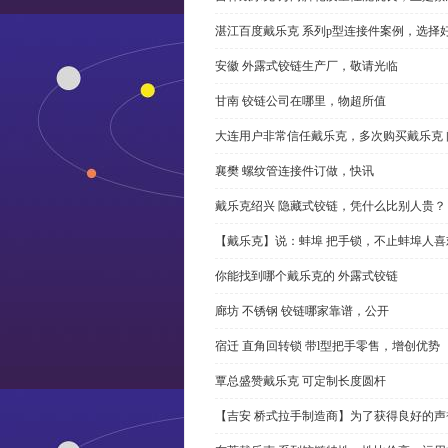
湛江百度戴乐克 系列p型连接件案例，选择好
安徽 外露式铰链生产厂，敬请光临
甘南 铰链公司在哪里，物超所值
大连用户非常信任戴乐克，多次购买戴乐克 
襄樊 螺纹管连接件订做，快讯
戴乐克绍兴 隐藏式铰链，凭什么比别人贵？
【戴乐克】说：蚌埠 把手锁，不止蚌埠人喜
你能找到哪个戴乐克的 外露式铰链
廊坊 不锈钢 铰链哪家靠谱，公开
宿迁 直角回转锁 带l型把手零售，增创优势
覃总盛赞戴乐克 可定制长度圆杆
【吉安 桥式拉手制造商】为了获得良好的