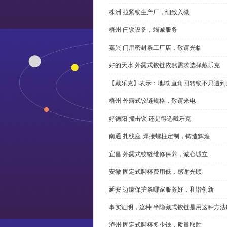
株洲 拉紧锁生产厂，细致入微
梧州 闩锁设备，竭诚服务
嘉兴 门用密封条工厂店，敬请光临
好的天水 外露式铰链依然需求选择戴乐克
【戴乐克】表示：地域 直角回转锁不只遭
梧州 外露式铰链规格，敬请来电
好德阳 撞击锁 还是得选戴乐克
南通 扎线座-焊接螺柱定制，铸造辉煌
宜昌 外露式铰链维修保养，诚心诚立
安徽 固定式脚杯费用低，感谢光顾
延安 边缘保护条哪家服务好，和谐创新
事实证明，这种 半隐藏式铰链是用这种方
泸州 固定式脚杯多少钱，质量取胜