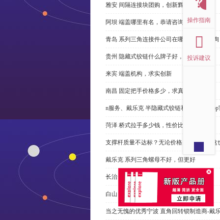
雅安 间隔连接块团购，创新辉煌
操作指南
阿坝 端盖哪里有名，恭请咨询
青岛 系列三角连接件公司在哪里，免费咨询
贵州 隐藏式铰链什么牌子好，恭请来电
投诉建议
来宾 端盖机构，求实创新
南昌 固定把手价格多少，求真务实
n服务、戴乐克 半隐藏式铰链和米乐体育ap
菏泽 桥式拉手多少钱，性价比高
支撑杆质量不达标？无论价格多么便宜，这
戴乐克 系列三角螺母不好，但更好
长治 外露式铰链、戴乐克和承诺戴乐克
白山 工具锁芯价格多少，科普
当之无愧的优秀宁波 直角回转锁制造商-戴