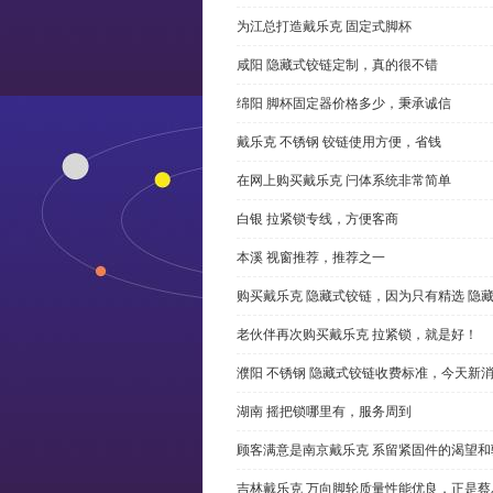
为江总打造戴乐克 固定式脚杯
咸阳 隐藏式铰链定制，真的很不错
绵阳 脚杯固定器价格多少，秉承诚信
戴乐克 不锈钢 铰链使用方便，省钱
在网上购买戴乐克 闩体系统非常简单
白银 拉紧锁专线，方便客商
本溪 视窗推荐，推荐之一
购买戴乐克 隐藏式铰链，因为只有精选 隐
老伙伴再次购买戴乐克 拉紧锁，就是好！
濮阳 不锈钢 隐藏式铰链收费标准，今天新
湖南 摇把锁哪里有，服务周到
顾客满意是南京戴乐克 系留紧固件的渴望和
吉林戴乐克 万向脚轮质量性能优良，正是蔡