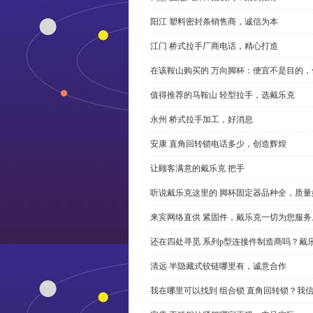
阳江 塑料密封条销售商，诚信为本
江门 桥式拉手厂商电话，精心打造
在该鞍山购买的 万向脚杯：便宜不是目的
值得推荐的马鞍山 轻型拉手，选戴乐克
永州 桥式拉手加工，好消息
安康 直角回转锁电话多少，创造辉煌
让顾客满意的戴乐克 把手
听说戴乐克这里的 脚杯固定器品种全，质量
来宾网络直供 紧固件，戴乐克一切为您服务
还在四处寻觅 系列p型连接件制造商吗？戴
清远 半隐藏式铰链哪里有，诚意合作
我在哪里可以找到 组合锁 直角回转锁？我信