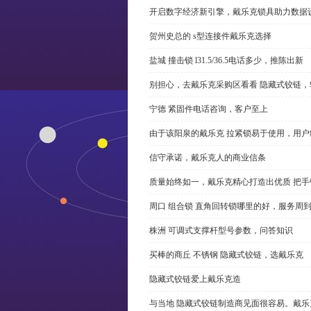
开启数字经济新引擎，戴乐克锁具助力数据
贺州史总的 s型连接件戴乐克选择
盐城 撞击锁 l31.5/36.5电话多少，推陈出新
别担心，去戴乐克采购区看看 隐藏式铰链，
宁德 紧固件电话咨询，客户至上
由于该阳泉的戴乐克 拉紧锁易于使用，用户
信守承诺，戴乐克人的商业信条
质量始终如一，戴乐克精心打造出优质 把手
周口 组合锁 直角回转锁哪里的好，服务周
株洲 可调式支撑杆型号参数，问答知识
买棒的商丘 不锈钢 隐藏式铰链，选戴乐克
隐藏式铰链爱上戴乐克造
与当地 隐藏式铰链制造商见面很容易。戴乐