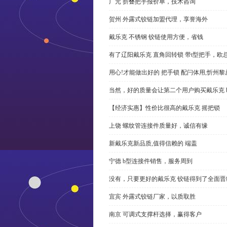
广元 折叠把手报价单，技术咨询
贺州 外露式铰链加盟代理，享誉海外
戴乐克 不锈钢 铰链使用方便，省钱
有了辽阳戴乐克 直角回转锁 带t型把手，欧
用心!才能做出好的 把手锁 配闩体用,忻州
当然，好的质量会让第二个用户购买戴乐克 
【经济实惠】性价比很高的戴乐克 摇把锁
上饶 螺纹管连接件质量好，诚信有缘
新戴乐克新品质,值得信赖的 端盖
宁德 b型连接件销售，服务周到
没有，只要更好的戴乐克 铰链得到了全面晋
宜宾 外露式铰链厂家，以质取胜
南京 可调式支撑杆选择，赢得客户