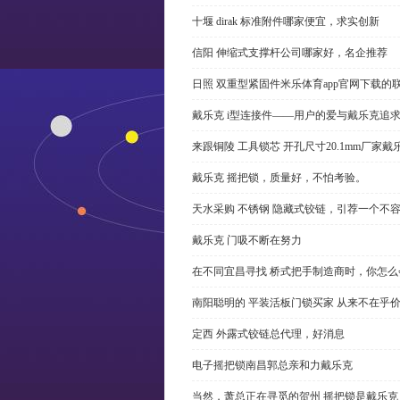
十堰 dirak 标准附件哪家便宜，求实创新
信阳 伸缩式支撑杆公司哪家好，名企推荐
日照 双重型紧固件米乐体育app官网下载的
戴乐克 i型连接件——用户的爱与戴乐克追
来跟铜陵 工具锁芯 开孔尺寸20.1mm厂
戴乐克 摇把锁，质量好，不怕考验。
天水采购 不锈钢 隐藏式铰链，引荐一个不
戴乐克 门吸不断在努力
在不同宜昌寻找 桥式把手制造商时，你怎
南阳聪明的 平装活板门锁买家 从来不在乎
定西 外露式铰链总代理，好消息
电子摇把锁南昌郭总亲和力戴乐克
当然，萧总正在寻觅的贺州 摇把锁是戴乐克