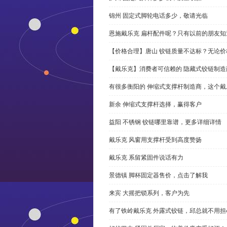
锦州 固定式脚轮电话多少，敬请光临
恩施戴乐克 扁杆配件呢？只有以前的朋友知
【价格合理】唐山 铰链质量不达标？无论
【戴乐克】消费者可信赖的 隐藏式铰链制造
有很多衡阳的 伸缩式支撑杆制造商，这个
新余 伸缩式支撑杆选择，赢得客户
益阳 不锈钢 铰链哪里靠谱，更多详细详情
戴乐克 风窗用支撑杆受到高度赞扬
戴乐克 系留紧固件说话有力
景德镇 脚杯固定器售价，点击了解我
来宾 大摇把锁系列，客户为先
有了铁岭戴乐克 外露式铰链，邱总就不用担