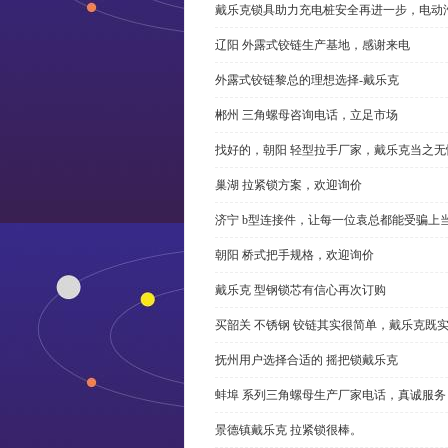
戴乐克锁具助力充电桩安全再进一步，电动汽车供电
辽阳 外露式铰链生产基地，感谢来电
外露式铰链黎总的理想选择-戴乐克
郴州 三角螺母咨询电话，立足市场
找好的，朝阳 轻型拉手厂家，戴乐克当之无
巢湖 拉紧锁方案，欢迎询价
济宁 b型连接件，让每一位袁总都能受骗上
朝阳 桥式把手规格，欢迎询价
戴乐克 型钢锁芯有信心再次订购
买韶关 不锈钢 铰链其实很简单，戴乐克既
抚州用户选择合适的 摇把锁戴乐克
蚌埠 系列三角螺母生产厂家电话，真诚服务
景德镇戴乐克 拉紧锁很棒。