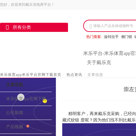
您好，欢迎来到戴乐克电商平台！
请输入产品名称或物料号
所有分类
热门搜索:
旋转拉手
侧门锁
米乐平台-米乐体育app
关于戴乐克
米乐体育app米乐平台官网下载首页
>
热点资讯
>
文章信息
文章导航
崇左
米乐体育app官网下载的介绍
公司新闻
精明客户，再来戴乐克采购，已经向
藏式铰链 度呢？因为他们找不到比戴乐
产品视频