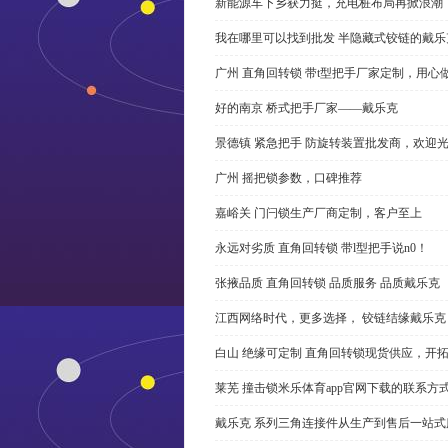
新能源车下乡获力挺，充电桩布局再掀浪潮
我在哪里可以找到批发 半隐藏式铰链的戴
广州 直角回转锁 带t型把手厂家定制，用心
好的南京 桥式把手厂家——戴乐克
景德镇 紧急把手 防旋转装置批发商，欢迎
广州 摇把锁参数，口碑推荐
嘉峪关 门闩锁生产厂商定制，客户至上
永远对劣质 直角回转锁 带l型把手说n0！
张掖品质 直角回转锁 品质服务 品质戴乐克
江西网络时代，更多选择， 铰链结缘戴乐克
白山 绝缘可定制 直角回转锁现货供应，开
莱芜 撞击锁米乐体育app官网下载的联系方
戴乐克 系列三角连接件从生产到售后一站式