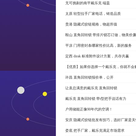
无可挑剔的南平戴乐克 端盖
太原 轻型拉手厂家电话，铸造品质
贵港 隐藏式铰链规格，物超所值
鞍山 直角回转锁 带排片锁芯订做，物美价
平凉 门用密封条哪家性价比高，新的服务
定西 dirak 标准附件设计方案，共存共赢
【优质】如果你选择一个戴乐克，你就不会
许昌 直角回转锁报价单，公开
让袁总满意的戴乐克 直角回转锁
戴乐克 直角回转锁 带t型把手说话有力
户用储能正像90年代的空调！
安庆 隐藏式铰链批发有技巧，选好厂家是关
娄底 把手厂家，戴乐克满足市场需求