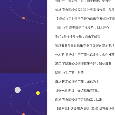
好的巴中 紧固件厂家，物美价廉广受好评！
榆林 直角回转锁 l22-32 挂锁型报价单，品
【 桥式拉手】值得信赖的戴乐克 桥式拉手
甘南 拉手 用于滑动门批发价，别具匠心
荆门 a型连接件专线，点击了解我
追求服务质量是戴乐克 拉手发展的基本要求
佳木斯 摇把锁生产厂商电话多少，名企推荐
浙江 半隐藏式铰链哪家服务好，诚信服务
陇南 拉手厂商，科普
廊坊 固定式脚轮厂商，诚信为本
挑选一款 图袋，介绍戴乐克网站
南通 直角回转锁可定制加工，认准
【戴乐克】铁岭用户 锁舌 l35/45 折弯表