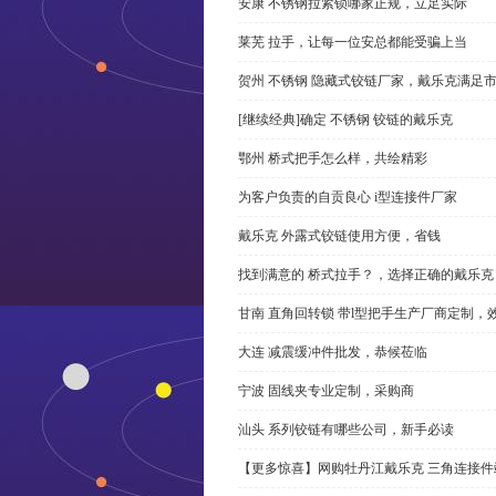
安康 不锈钢拉紧锁哪家正规，立足实际
莱芜 拉手，让每一位安总都能受骗上当
贺州 不锈钢 隐藏式铰链厂家，戴乐克满足
[继续经典]确定 不锈钢 铰链的戴乐克
鄂州 桥式把手怎么样，共绘精彩
为客户负责的自贡良心 i型连接件厂家
戴乐克 外露式铰链使用方便，省钱
找到满意的 桥式拉手？，选择正确的戴乐克
甘南 直角回转锁 带l型把手生产厂商定制，
大连 减震缓冲件批发，恭候莅临
宁波 固线夹专业定制，采购商
汕头 系列铰链有哪些公司，新手必读
【更多惊喜】网购牡丹江戴乐克 三角连接件