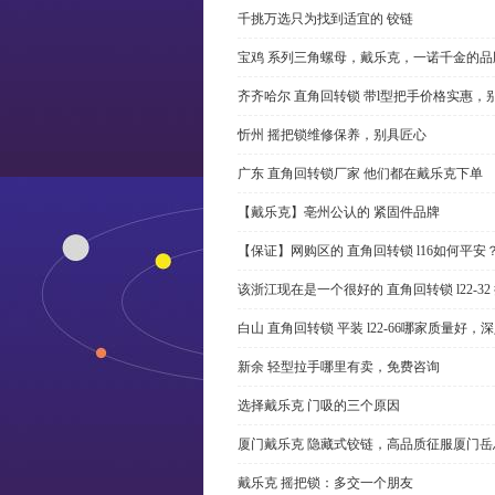
千挑万选只为找到适宜的 铰链
宝鸡 系列三角螺母，戴乐克，一诺千金的品
齐齐哈尔 直角回转锁 带l型把手价格实惠，
忻州 摇把锁维修保养，别具匠心
广东 直角回转锁厂家 他们都在戴乐克下单
【戴乐克】亳州公认的 紧固件品牌
【保证】网购区的 直角回转锁 l16如何平安
该浙江现在是一个很好的 直角回转锁 l22-3
白山 直角回转锁 平装 l22-66哪家质量好，
新余 轻型拉手哪里有卖，免费咨询
选择戴乐克 门吸的三个原因
厦门戴乐克 隐藏式铰链，高品质征服厦门岳
戴乐克 摇把锁：多交一个朋友