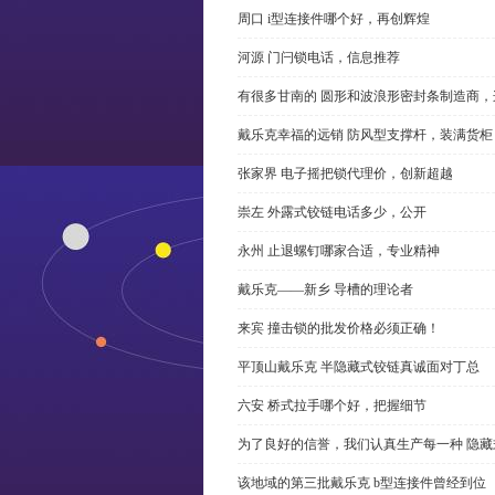
周口 i型连接件哪个好，再创辉煌
河源 门闩锁电话，信息推荐
有很多甘南的 圆形和波浪形密封条制造商
戴乐克幸福的远销 防风型支撑杆，装满货柜
张家界 电子摇把锁代理价，创新超越
崇左 外露式铰链电话多少，公开
永州 止退螺钉哪家合适，专业精神
戴乐克——新乡 导槽的理论者
来宾 撞击锁的批发价格必须正确！
平顶山戴乐克 半隐藏式铰链真诚面对丁总
六安 桥式拉手哪个好，把握细节
为了良好的信誉，我们认真生产每一种 隐藏
该地域的第三批戴乐克 b型连接件曾经到位