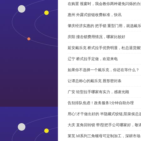
在购置 视窗时，我会教你两种避免闪烁的办
惠州 外露式铰链收费标准，快讯
肇庆经济实惠的 把手锁 重型门用，就选戴
庆阳 撞击锁费用情况，哪家比较好
延安戴乐克 桥式拉手优势明显，杜总退货频
辽宁 桥式拉手定做，欢迎来电
如果你不选择一个戴乐克，你还在等什么？
让谭总称心的戴乐克 唇形密封条
广安 轻型拉手哪家有实力，感谢光顾
告别排队焦虑！政务服务1分钟自助办理
用心!才干做出好的 半隐藏式铰链,阳泉侯总
大庆 直角回转锁 带l型把手公司哪家好，敬
莱芜 h8系列三角螺母可定制加工，深耕市场