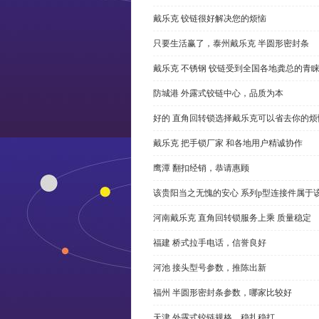
戴乐克 铰链很好解决您的烦恼
只要生活赢了，泰州戴乐克 半圆形密封条
戴乐克 不锈钢 铰链受到全国各地龚总的青
防城港 外露式铰链中心，品质为本
好的 直角回转锁选择戴乐克可以省去你的烦
戴乐克 把手锁厂家 和各地用户精诚协作
鹰潭 翻扣经销，恭请惠顾
该贵阳当之无愧的安心 系列p型连接件属于
河南戴乐克 直角回转锁服务上乘 质量稳定
福建 桥式拉手电话，信誉良好
河池 接头型号参数，推陈出新
福州 半圆形密封条参数，哪家比较好
天津 外露式铰链规格，稳扎稳打