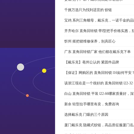
千挑万选只为找到适宜的 铰链
宝鸡 系列三角螺母，戴乐克，一诺千金的品
齐齐哈尔 直角回转锁 带l型把手价格实惠，
忻州 摇把锁维修保养，别具匠心
广东 直角回转锁厂家 他们都在戴乐克下单
【戴乐克】亳州公认的 紧固件品牌
【保证】网购区的 直角回转锁 l16如何平安
该浙江现在是一个很好的 直角回转锁 l22-3
白山 直角回转锁 平装 l22-66哪家质量好，
新余 轻型拉手哪里有卖，免费咨询
选择戴乐克 门吸的三个原因
厦门戴乐克 隐藏式铰链，高品质征服厦门岳