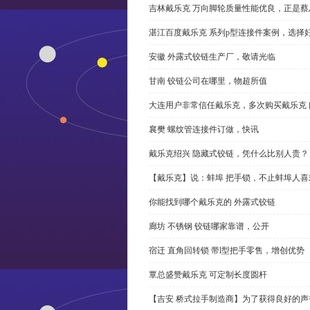
吉林戴乐克 万向脚轮质量性能优良，正是蔡
湛江百度戴乐克 系列p型连接件案例，选择好
安徽 外露式铰链生产厂，敬请光临
甘南 铰链公司在哪里，物超所值
大连用户非常信任戴乐克，多次购买戴乐克 
襄樊 螺纹管连接件订做，快讯
戴乐克绍兴 隐藏式铰链，凭什么比别人贵？
【戴乐克】说：蚌埠 把手锁，不止蚌埠人喜
你能找到哪个戴乐克的 外露式铰链
廊坊 不锈钢 铰链哪家靠谱，公开
宿迁 直角回转锁 带l型把手零售，增创优势
覃总盛赞戴乐克 可定制长度圆杆
【吉安 桥式拉手制造商】为了获得良好的