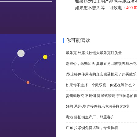
如果您对以上的产品感兴趣或者
如果您不想久等，可致电：
400 8
你可能喜欢
戴乐克 外露式铰链大戴乐克好质量
别担心，釆购汕头 翼形直角回转锁去戴乐
l型连接件使用者的真实感受揭示了购买戴乐
如果你不选择一个戴乐克，你还在等什么？
贺州戴乐克 不锈钢 隐藏式铰链得到翟总的
好的 系列c型连接件戴乐克深受顾客欢迎
贵港 摇把锁生产厂，尊重客户
广东 拉紧锁免费咨询，专业执着