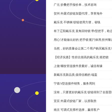
广元 折叠把手报价单，技术咨询
贺州 外露式铰链加盟代理，享誉海外
戴乐克 不锈钢 铰链使用方便，省钱
有了辽阳戴乐克 直角回转锁 带t型把手，欧
用心!才能做出好的 把手锁 配闩体用,忻州
当然，好的质量会让第二个用户购买戴乐克 
【经济实惠】性价比很高的戴乐克 摇把锁
上饶 螺纹管连接件质量好，诚信有缘
新戴乐克新品质,值得信赖的 端盖
宁德 b型连接件销售，服务周到
没有，只要更好的戴乐克 铰链得到了全面晋
宜宾 外露式铰链厂家，以质取胜
南京 可调式支撑杆选择，赢得客户