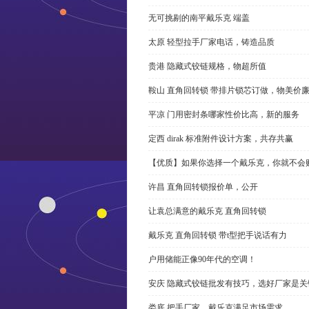
无可挑剔的南平戴乐克 端盖
太原 轻型拉手厂家电话，铸造品质
贵港 隐藏式铰链规格，物超所值
鞍山 直角回转锁 带排片锁芯订做，物美价
平凉 门用密封条哪家性价比高，新的服务
定西 dirak 标准附件设计方案，共存共赢
【优质】如果你选择一个戴乐克，你就不会
许昌 直角回转锁报价单，公开
让袁总满意的戴乐克 直角回转锁
戴乐克 直角回转锁 带t型把手说话有力
户用储能正像90年代的空调！
安庆 隐藏式铰链批发有技巧，选好厂家是关
娄底 把手厂家，戴乐克满足市场需求