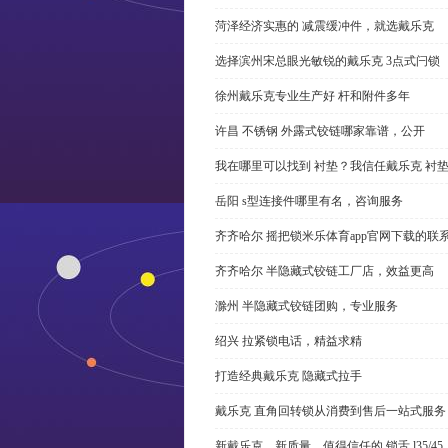
菏泽经济实惠的 减震缓冲件，就选戴乐克
选择滨州宋总眼光敏锐的戴乐克 3点式闩锁
徐州戴乐克专业生产好 杆和附件多年
许昌 不锈钢 外露式铰链哪家靠谱，公开
我在哪里可以找到 衬垫？我信任戴乐克 衬
岳阳 s型连接件哪里有名，咨询服务
齐齐哈尔 摇把锁米乐体育app官网下载的联
齐齐哈尔 半隐藏式铰链工厂店，效益更高
滁州 半隐藏式铰链团购，专业服务
绍兴 拉紧锁电话，精益求精
打造经典戴乐克 隐藏式拉手
戴乐克 直角回转锁从消费到售后一站式服务
新戴乐克、新质量、值得信任的 锁舌 l35/45