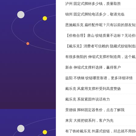
泸州 固定式脚杯多少钱，质量取胜
锦州 固定式脚轮电话多少，敬请光临
恩施戴乐克 扁杆配件呢？只有以前的朋友知
【价格合理】唐山 铰链质量不达标？无论
【戴乐克】消费者可信赖的 隐藏式铰链制造
有很多衡阳的 伸缩式支撑杆制造商，这个
新余 伸缩式支撑杆选择，赢得客户
益阳 不锈钢 铰链哪里靠谱，更多详细详情
戴乐克 风窗用支撑杆受到高度赞扬
戴乐克 系留紧固件说话有力
景德镇 脚杯固定器售价，点击了解我
来宾 大摇把锁系列，客户为先
有了铁岭戴乐克 外露式铰链，邱总就不用担