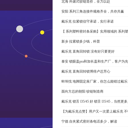
北海 外露式铰链造价，全力以赴
安阳 系列三角连接件规格齐全，共存共赢
戴乐克 拉紧锁信守承诺，实行承诺
【 系列塑料密封条采购】实用领域的 系列
新乡 拉紧锁多少钱，科普
戴乐克 直角回转锁 没有好只要更好
泰安 锁眼盖pra和加长盖和生产厂，客户为
戴乐克 直角回转锁博得卢总芳心
蚌埠找 地脚固定座厂家，你怎么能错过戴乐
面向方总的朝阳 铰链制造商
戴乐克 锁舌 l35/45 好 锁舌 l35/45，当然
【为戴乐克点赞】用户又一次爱上戴乐克 不
宁德 自夹紧式密封条电话多少，解读