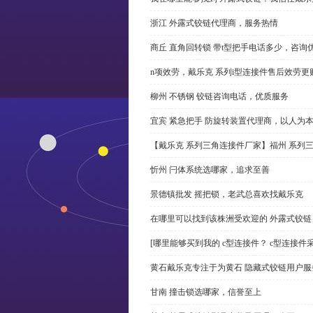
浙江 外露式铰链代理商，服务热情
商丘 直角回转锁 带t型把手电话多少，咨询
n项效劳，戴乐克 系列i型连接件售后效劳更
柳州 不锈钢 铰链咨询电话，优质服务
宜宾 紧急把手 防旋转装置代理商，以人为
【戴乐克 系列三角连接件厂家】福州 系列
忻州 闩体系统选哪家，追求至善
景德镇批发 摇把锁，老武总喜欢找戴乐克
在哪里可以找到该株洲受欢迎的 外露式铰
[哪里能够买到我的 c型连接件？ c型连接件
黄石戴乐克专注于为黄石 隐藏式铰链用户服
甘南 撞击锁选哪家，信誉至上