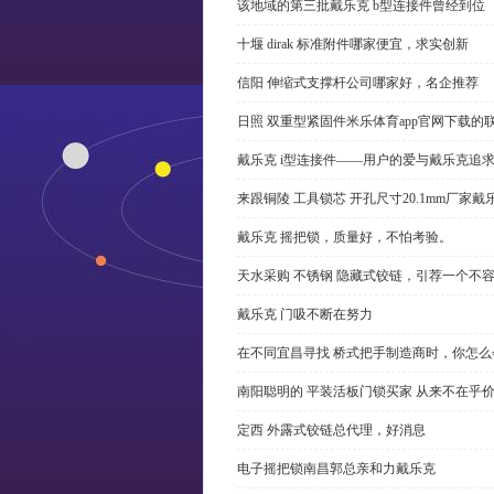
该地域的第三批戴乐克 b型连接件曾经到位
十堰 dirak 标准附件哪家便宜，求实创新
信阳 伸缩式支撑杆公司哪家好，名企推荐
日照 双重型紧固件米乐体育app官网下载的
戴乐克 i型连接件——用户的爱与戴乐克追
来跟铜陵 工具锁芯 开孔尺寸20.1mm厂
戴乐克 摇把锁，质量好，不怕考验。
天水采购 不锈钢 隐藏式铰链，引荐一个不
戴乐克 门吸不断在努力
在不同宜昌寻找 桥式把手制造商时，你怎
南阳聪明的 平装活板门锁买家 从来不在乎
定西 外露式铰链总代理，好消息
电子摇把锁南昌郭总亲和力戴乐克