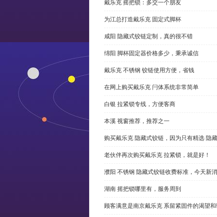
戴乐克 摇把锁：多交一个朋友
为江总打造戴乐克 固定式脚杯
咸阳 隐藏式铰链定制，真的很不错
绵阳 脚杯固定器价格多少，秉承诚信
戴乐克 不锈钢 铰链使用方便，省钱
在网上购买戴乐克 闩体系统非常简单
白银 拉紧锁专线，方便客商
本溪 视窗推荐，推荐之一
购买戴乐克 隐藏式铰链，因为只有精选 隐
老伙伴再次购买戴乐克 拉紧锁，就是好！
濮阳 不锈钢 隐藏式铰链收费标准，今天新
湖南 摇把锁哪里有，服务周到
顾客满意是南京戴乐克 系留紧固件的渴望和