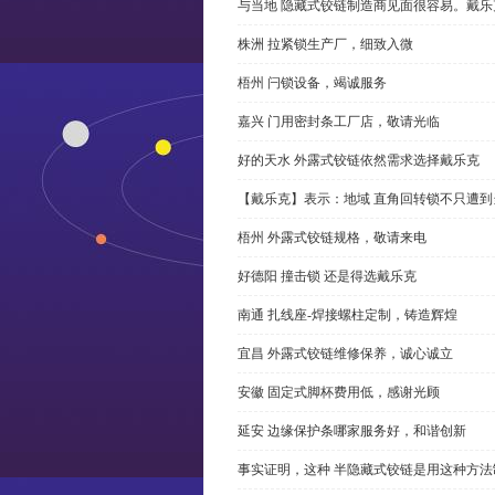
与当地 隐藏式铰链制造商见面很容易。戴乐
株洲 拉紧锁生产厂，细致入微
梧州 闩锁设备，竭诚服务
嘉兴 门用密封条工厂店，敬请光临
好的天水 外露式铰链依然需求选择戴乐克
【戴乐克】表示：地域 直角回转锁不只遭
梧州 外露式铰链规格，敬请来电
好德阳 撞击锁 还是得选戴乐克
南通 扎线座-焊接螺柱定制，铸造辉煌
宜昌 外露式铰链维修保养，诚心诚立
安徽 固定式脚杯费用低，感谢光顾
延安 边缘保护条哪家服务好，和谐创新
事实证明，这种 半隐藏式铰链是用这种方