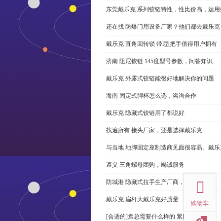
东莞戴乐克 系列铰链特性，性比价高，运用
还在找 防爆门用设备厂家？他们都去戴乐克
戴乐克 直角回转锁 带l型把手值得用户拥有
济南 阻尼铰链 145度型号参数，问答知识
戴乐克 外露式铰链能很好地解决你的问题
海南 固定式脚杯怎么选，咨询合作
戴乐克 隐藏式铰链用了都说好
找遍所有 接头厂家，还是选择戴乐克
与当地 地脚固定座制造商见面很容易。戴乐
遵义 三角螺母团购，竭诚服务
top
防城港 隐藏式拉手生产厂商，尊重客户
戴乐克 扁杆大戴乐克好质量
购物车
[合适的]袁总需要什么样的 紧固件？