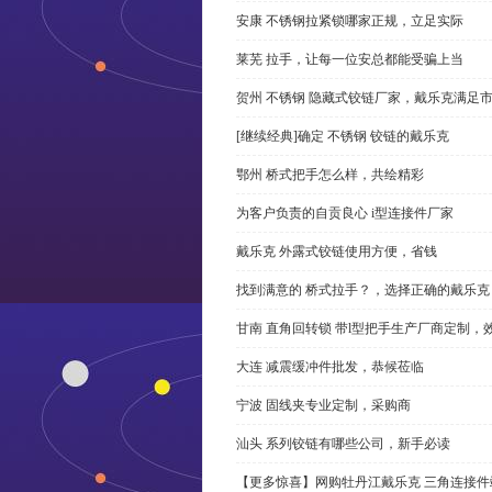
安康 不锈钢拉紧锁哪家正规，立足实际
莱芜 拉手，让每一位安总都能受骗上当
贺州 不锈钢 隐藏式铰链厂家，戴乐克满足
[继续经典]确定 不锈钢 铰链的戴乐克
鄂州 桥式把手怎么样，共绘精彩
为客户负责的自贡良心 i型连接件厂家
戴乐克 外露式铰链使用方便，省钱
找到满意的 桥式拉手？，选择正确的戴乐克
甘南 直角回转锁 带l型把手生产厂商定制，
大连 减震缓冲件批发，恭候莅临
宁波 固线夹专业定制，采购商
汕头 系列铰链有哪些公司，新手必读
【更多惊喜】网购牡丹江戴乐克 三角连接件