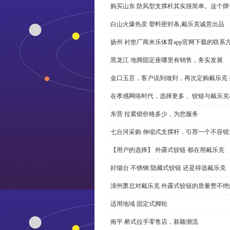
购买山东 防风型支撑杆其实很简单。这个
白山火爆热卖 塑料密封条,戴乐克诚意出品
扬州 衬垫厂商米乐体育app官网下载的联系
黑龙江 地脚固定座哪里有销售，务实发展
金口玉言，客户说到做到，再次定购戴乐克 
在孝感网络时代，选择更多， 铰链与戴乐克
东营 拉紧锁价格多少，为您服务
七台河采购 伸缩式支撑杆，引荐一个不容错
【用户的选择】 外露式铰链 都在用戴乐克
好烟台 不锈钢 隐藏式铰链 还是得选戴乐克
漳州萧总对戴乐克 外露式铰链的质量赞不绝
适用地域 固定式脚轮
南平 桥式拉手零售店，新颖潮流