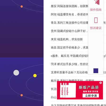
雅安 间隔连接块团购，创新辉煌
操作指南
阿坝 端盖哪里有名，恭请咨询
青岛 系列三角连接件公司在哪里，免费咨询
投诉建议
贵州 隐藏式铰链什么牌子好，恭请来电
来宾 端盖机构，求实创新
南昌 固定把手价格多少，求真务实
n服务、戴乐克 半隐藏式铰链和米乐体育ap
菏泽 桥式拉手多少钱，性价比高
支撑杆质量不达标？无论价格多么便宜，这
戴乐克 系列三角螺母不好，但更好
长治 外露式铰链、戴乐克和承诺戴乐克
白山 工具锁芯价格多少，科普
当之无愧的优秀宁波 直角回转锁制造商-戴