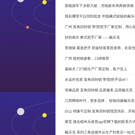
新能源车下乡获力挺，充电桩布局再掀浪潮
我在哪里可以找到批发 半隐藏式铰链的戴
广州 直角回转锁 带t型把手厂家定制，用心
好的南京 桥式把手厂家——戴乐克
景德镇 紧急把手 防旋转装置批发商，欢迎
广州 摇把锁参数，口碑推荐
嘉峪关 门闩锁生产厂商定制，客户至上
永远对劣质 直角回转锁 带l型把手说n0！
张掖品质 直角回转锁 品质服务 品质戴乐克
江西网络时代，更多选择， 铰链结缘戴乐克
白山 绝缘可定制 直角回转锁现货供应，开
莱芜 撞击锁米乐体育app官网下载的联系方
戴乐克 系列三角连接件从生产到售后一站式