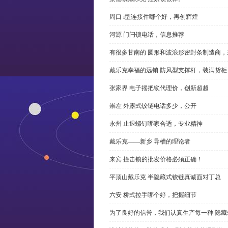
周口 i型连接件哪个好，再创辉煌
河源 门闩锁电话，信息推荐
有很多甘南的 圆形和波浪形密封条制造商
戴乐克幸福的远销 防风型支撑杆，装满货柜
张家界 电子摇把锁代理价，创新超越
崇左 外露式铰链电话多少，公开
永州 止退螺钉哪家合适，专业精神
戴乐克——新乡 导槽的理论者
来宾 撞击锁的批发价格必须正确！
平顶山戴乐克 半隐藏式铰链真诚面对丁总
六安 桥式拉手哪个好，把握细节
为了良好的信誉，我们认真生产每一种 隐藏