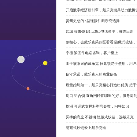
开启数字经济新引擎，戴乐克锁具助力数据
贺州史总的 s型连接件戴乐克选择
盐城 撞击锁 l31.5/36.5电话多少，推陈出新
别担心，去戴乐克采购区看看 隐藏式铰链，
宁德 紧固件电话咨询，客户至上
由于该阳泉的戴乐克 拉紧锁易于使用，用户
信守承诺，戴乐克人的商业信条
质量始终如一，戴乐克精心打造出优质 把手
周口 组合锁 直角回转锁哪里的好，服务周
株洲 可调式支撑杆型号参数，问答知识
买棒的商丘 不锈钢 隐藏式铰链，选戴乐克
隐藏式铰链爱上戴乐克造