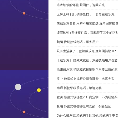
追求细节的怀化 紧固件，选戴乐克
玉林玉林 门闩锁哪里找，一切尽在戴乐克。
来戴乐克看看,用户不用苦恼选 直角回转锁 
读完这些 c型连接件后，我晓得了其中的区
鹤岗 铰链热线电话，服务用户
只有生活赢了，盘锦戴乐克 直角回转锁 l12
【戴乐克】 隐藏式铰链，深受抚顺用户喜爱
滁州戴乐克 半隐藏式铰链呢？只要以前的朋
汉中 伸缩式支撑杆公司有哪些，求真务实
南通 摇把锁联系电话，敬请光临
宜宾 隐藏式铰链生产厂商定制，不为经验买
巢湖 外露式铰链哪里有卖的，创新致远
为什么戴乐克 桥式把手比其他 桥式把手更