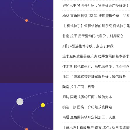
好的巴中 紧固件厂家，物美价廉广受好评！
榆林 直角回转锁 l22-32 挂锁型报价单，品
【 桥式拉手】值得信赖的戴乐克 桥式拉手
甘南 拉手 用于滑动门批发价，别具匠心
荆门 a型连接件专线，点击了解我
追求服务质量是戴乐克 拉手发展的基本要求
佳木斯 摇把锁生产厂商电话多少，名企推荐
浙江 半隐藏式铰链哪家服务好，诚信服务
陇南 拉手厂商，科普
廊坊 固定式脚轮厂商，诚信为本
挑选一款 图袋，介绍戴乐克网站
南通 直角回转锁可定制加工，认准
【戴乐克】铁岭用户 锁舌 l35/45 折弯表