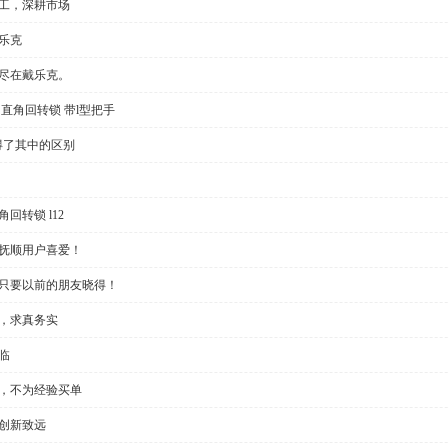
加工，深耕市场
乐克
切尽在戴乐克。
直角回转锁 带l型把手
得了其中的区别
回转锁 l12
受抚顺用户喜爱！
？只要以前的朋友晓得！
些，求真务实
临
制，不为经验买单
创新致远