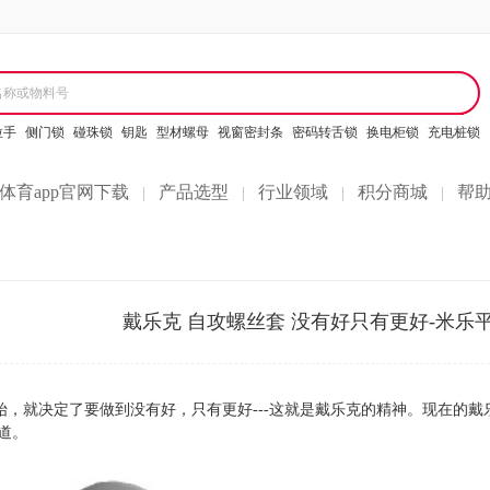
名称或物料号
拉手
侧门锁
碰珠锁
钥匙
型材螺母
视窗密封条
密码转舌锁
换电柜锁
充电桩锁
体育app官网下载
产品选型
行业领域
积分商城
帮
|
|
|
|
戴乐克 自攻螺丝套 没有好只有更好-米乐
始，就决定了要做到没有好，只有更好---这就是戴乐克的精神。现在的戴
道。