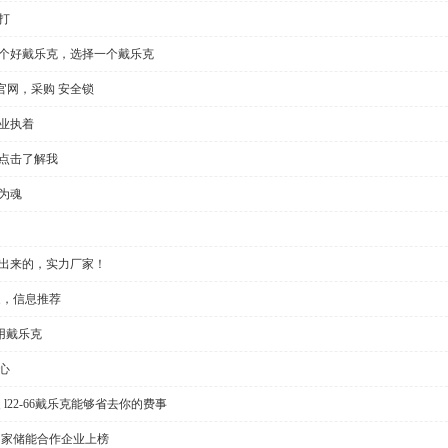
打
一个好戴乐克，选择一个戴乐克
官网，采购 安全锁
业执着
，点击了解我
为魂
做出来的，实力厂家！
家，信息推荐
用戴乐克
心
l22-66戴乐克能够省去你的费事
多家储能合作企业上榜