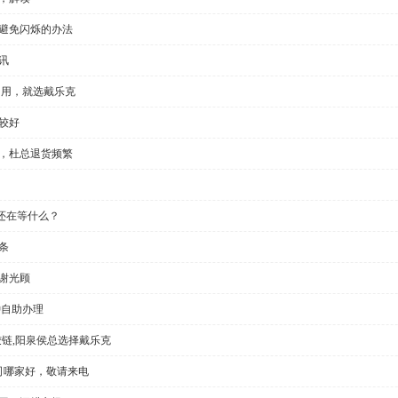
种避免闪烁的办法
讯
门用，就选戴乐克
较好
显，杜总退货频繁
还在等什么？
条
谢光顾
钟自助办理
铰链,阳泉侯总选择戴乐克
公司哪家好，敬请来电