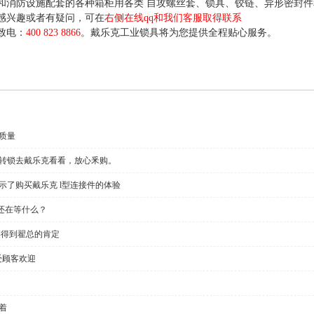
和消防设施配套的各种箱柜用各类 自攻螺丝套、锁具、铰链、异形密封
感兴趣或者有疑问，可在
右侧在线qq和我们客服取得联系
致电：
400 823 8866
。戴乐克工业锁具将为您提供全程贴心服务。
质量
回转锁去戴乐克看看，放心釆购。
示了购买戴乐克 l型连接件的体验
还在等什么？
链得到翟总的肯定
受顾客欢迎
着