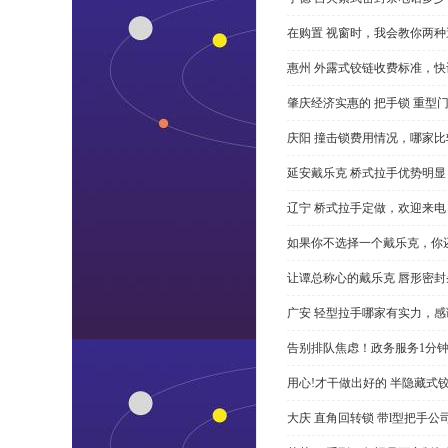
在购置 视窗时，我会教你两
惠州 外露式铰链收费标准，快
肇庆经济实惠的 把手锁 重型
庆阳 撞击锁费用情况，哪家比
延安戴乐克 桥式拉手优势明
辽宁 桥式拉手定做，欢迎来电
如果你不选择一个戴乐克，你
让谭总称心的戴乐克 唇形密封
广安 轻型拉手哪家有实力，感
告别排队焦虑！政务服务1分
用心!才干做出好的 半隐藏式
大庆 直角回转锁 带l型把手