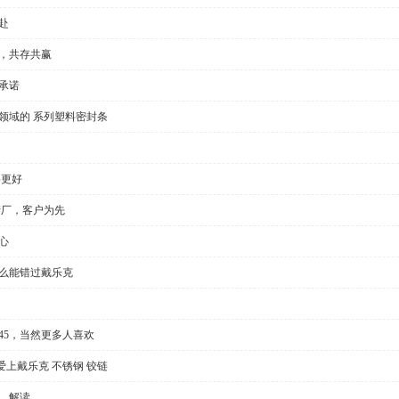
赴
全，共存共赢
承诺
领域的 系列塑料密封条
要更好
产厂，客户为先
心
怎么能错过戴乐克
l35/45，当然更多人喜欢
上戴乐克 不锈钢 铰链
，解读