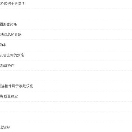
 桥式把手更贵？
半圆形密封条
各地龚总的青睐
为本
可以省去你的烦恼
户精诚协作
型连接件属于该戴乐克
乘 质量稳定
比较好