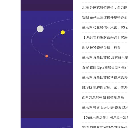
北海 外露式铰链造价，全力以
安阳 系列三角连接件规格齐
戴乐克 拉紧锁信守承诺，实行
【 系列塑料密封条采购】实用
新乡 拉紧锁多少钱，科普
戴乐克 直角回转锁 没有好只
泰安 锁眼盖pra和加长盖和生
戴乐克 直角回转锁博得卢总芳
蚌埠找 地脚固定座厂家，你
面向方总的朝阳 铰链制造商
戴乐克 锁舌 l35/45 好 锁舌 
【为戴乐克点赞】用户又一次爱
宁德 自夹紧式密封条电话多少