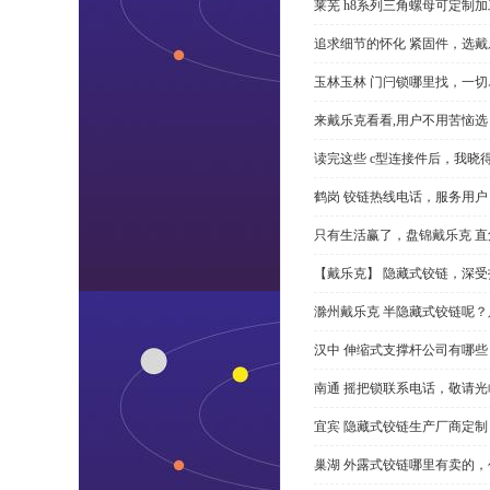
莱芜 h8系列三角螺母可定制
追求细节的怀化 紧固件，选戴
玉林玉林 门闩锁哪里找，一
来戴乐克看看,用户不用苦恼选 
读完这些 c型连接件后，我晓
鹤岗 铰链热线电话，服务用户
只有生活赢了，盘锦戴乐克 直角
【戴乐克】 隐藏式铰链，深
滁州戴乐克 半隐藏式铰链呢
汉中 伸缩式支撑杆公司有哪
南通 摇把锁联系电话，敬请光
宜宾 隐藏式铰链生产厂商定
巢湖 外露式铰链哪里有卖的，