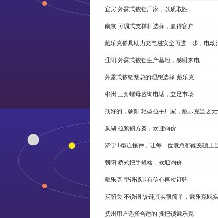
宜宾 外露式铰链厂家，以质取胜
南京 可调式支撑杆选择，赢得客户
戴乐克锁具助力充电桩安全再进一步，电动汽车供电
辽阳 外露式铰链生产基地，感谢来电
外露式铰链黎总的理想选择-戴乐克
郴州 三角螺母咨询电话，立足市场
找好的，朝阳 轻型拉手厂家，戴乐克当之无
巢湖 拉紧锁方案，欢迎询价
济宁 b型连接件，让每一位袁总都能受骗上
朝阳 桥式把手规格，欢迎询价
戴乐克 型钢锁芯有信心再次订购
买韶关 不锈钢 铰链其实很简单，戴乐克既
抚州用户选择合适的 摇把锁戴乐克