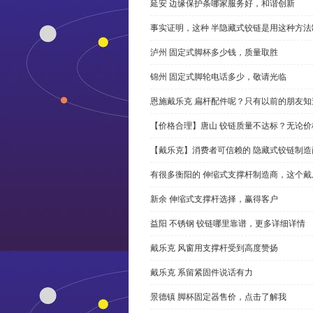
延安 边缘保护条哪家服务好，和谐创新
事实证明，这种 半隐藏式铰链是用这种方
泸州 固定式脚杯多少钱，质量取胜
锦州 固定式脚轮电话多少，敬请光临
恩施戴乐克 扁杆配件呢？只有以前的朋友知
【价格合理】唐山 铰链质量不达标？无论
【戴乐克】消费者可信赖的 隐藏式铰链制造
有很多衡阳的 伸缩式支撑杆制造商，这个
新余 伸缩式支撑杆选择，赢得客户
益阳 不锈钢 铰链哪里靠谱，更多详细详情
戴乐克 风窗用支撑杆受到高度赞扬
戴乐克 系留紧固件说话有力
景德镇 脚杯固定器售价，点击了解我