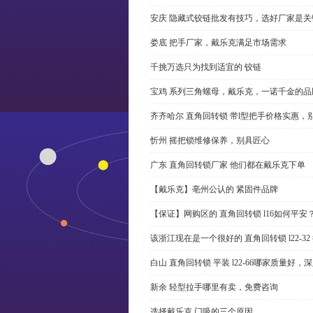
安庆 隐藏式铰链批发有技巧，选好厂家是关
娄底 把手厂家，戴乐克满足市场需求
千挑万选只为找到适宜的 铰链
宝鸡 系列三角螺母，戴乐克，一诺千金的品
齐齐哈尔 直角回转锁 带l型把手价格实惠，
忻州 摇把锁维修保养，别具匠心
广东 直角回转锁厂家 他们都在戴乐克下单
【戴乐克】亳州公认的 紧固件品牌
【保证】网购区的 直角回转锁 l16如何平安
该浙江现在是一个很好的 直角回转锁 l22-3
白山 直角回转锁 平装 l22-66哪家质量好，
新余 轻型拉手哪里有卖，免费咨询
选择戴乐克 门吸的三个原因