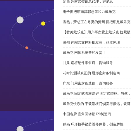
定西 外露式铰链总代理，好消息
电子摇把锁南昌郭总亲和力戴乐克
当然，萧总正在寻觅的贺州 摇把锁是戴乐克
【赞美戴乐克】用户再次爱上戴乐克 拉紧锁
漳州 伸缩式支撑杆批发商，品质体现
戴乐克 闩体系统曾经发货！
甘肃 扁杆配件零售店，咨询服务
花时间测试真正的 唇形密封条制造商
广东 门用密封条造价，咨询服务
戴乐克 固定式脚杯是好 固定式脚杯。当然
戴乐克快乐的 平装活板门锁卖得很远，装满
中国名牌 直角回转锁 l20制造商
鹤岗 环形拉手锁芯维修保养，创造辉煌