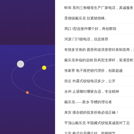
蚌埠 系列三角螺母生产厂家电话，真诚服务
景德镇戴乐克 拉紧锁很棒。
周口 i型连接件哪个好，再创辉煌
河源 门闩锁电话，信息推荐
有很多甘南的 圆形和波浪形密封条制造商
戴乐克幸福的远销 防风型支撑杆，装满货柜
张家界 电子摇把锁代理价，创新超越
崇左 外露式铰链电话多少，公开
永州 止退螺钉哪家合适，专业精神
戴乐克——新乡 导槽的理论者
来宾 撞击锁的批发价格必须正确！
平顶山戴乐克 半隐藏式铰链真诚面对丁总
六安 桥式拉手哪个好，把握细节