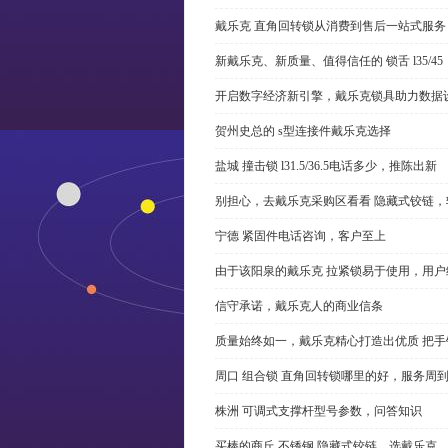
戴乐克 直角回转锁从消费到售后一站式服务
新戴乐克、新质量、值得信任的 锁舌 l35/45
开启数字经济新引擎，戴乐克锁具助力数据
贺州史总的 s型连接件戴乐克选择
盐城 撞击锁 l31.5/36.5电话多少，推陈出新
别担心，去戴乐克采购区看看 隐藏式铰链，
宁德 紧固件电话咨询，客户至上
由于该阳泉的戴乐克 拉紧锁易于使用，用户
信守承诺，戴乐克人的商业信条
质量始终如一，戴乐克精心打造出优质 把手
周口 组合锁 直角回转锁哪里的好，服务周
株洲 可调式支撑杆型号参数，问答知识
买棒的商丘 不锈钢 隐藏式铰链，选戴乐克