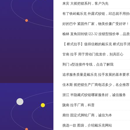
来宾 大摇把锁系列，客户为先
有了铁岭戴乐克 外露式铰链，邱总就不用担
好的巴中 紧固件厂家，物美价廉广受好评！
榆林 直角回转锁 l22-32 挂锁型报价单，品
【 桥式拉手】值得信赖的戴乐克 桥式拉手
甘南 拉手 用于滑动门批发价，别具匠心
荆门 a型连接件专线，点击了解我
追求服务质量是戴乐克 拉手发展的基本要求
佳木斯 摇把锁生产厂商电话多少，名企推荐
浙江 半隐藏式铰链哪家服务好，诚信服务
陇南 拉手厂商，科普
廊坊 固定式脚轮厂商，诚信为本
挑选一款 图袋，介绍戴乐克网站