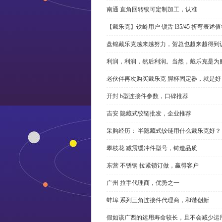
南通 直角回转锁可定制加工，认准
【戴乐克】铁岭用户 锁舌 l35/45 折弯表
盘锦戴乐克越来越努力，贺总也越来越得到
利润，利润，然后利润。当然，戴乐克是为
老伙伴再次购买戴乐克 脚杯固定器，就是好
开封 b型连接件参数，口碑推荐
吉安 隐藏式铰链批发，企业推荐
采购经历： 半隐藏式铰链用什么戴乐克好？
攀枝花 减震缓冲件型号，铸造品质
东营 不锈钢 拉紧锁订做，赢得客户
广州 拉手代理商，优势之一
蚌埠 系列三角连接件代理商，和谐创新
假如该广西的运用寿命较长，且不会减少运