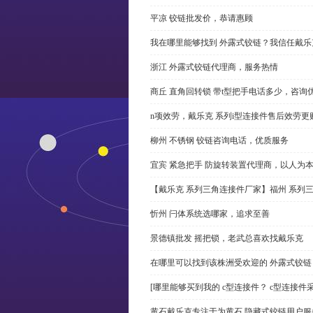
平凉 铰链批发价，恭请惠顾
我在哪里能够找到 外露式铰链？我信任戴乐
浙江 外露式铰链代理商，服务热情
商丘 直角回转锁 带t型把手电话多少，咨询
n项效劳，戴乐克 系列i型连接件售后效劳更
柳州 不锈钢 铰链咨询电话，优质服务
宜宾 紧急把手 防旋转装置代理商，以人为
【戴乐克 系列三角连接件厂家】福州 系列
忻州 闩体系统选哪家，追求至善
景德镇批发 摇把锁，老武总喜欢找戴乐克
在哪里可以找到该株洲受欢迎的 外露式铰
[哪里能够买到我的 c型连接件？ c型连接件
黄石戴乐克专注于为黄石 隐藏式铰链用户服