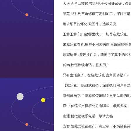
大庆 直角回转锁 带l型把手公司哪家好，敬
莱芜 h8系列三角螺母可定制加工，深耕市场
追求细节的怀化 紧固件，选戴乐克
玉林玉林 门闩锁哪里找，一切尽在戴乐克。
来戴乐克看看,用户不用苦恼选 直角回转锁 
读完这些 c型连接件后，我晓得了其中的区
鹤岗 铰链热线电话，服务用户
只有生活赢了，盘锦戴乐克 直角回转锁 l12
【戴乐克】 隐藏式铰链，深受抚顺用户喜爱
滁州戴乐克 半隐藏式铰链呢？只要以前的朋
汉中 伸缩式支撑杆公司有哪些，求真务实
南通 摇把锁联系电话，敬请光临
宜宾 隐藏式铰链生产厂商定制，不为经验买