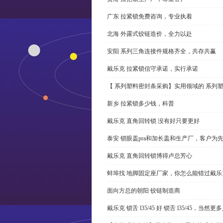
广东 拉紧锁免费咨询，专业执着
北海 外露式铰链造价，全力以赴
安阳 系列三角连接件规格齐全，共存共赢
戴乐克 拉紧锁信守承诺，实行承诺
【 系列塑料密封条采购】实用领域的 系列
新乡 拉紧锁多少钱，科普
戴乐克 直角回转锁 没有好只要更好
泰安 锁眼盖pra和加长盖和生产厂，客户为
戴乐克 直角回转锁博得卢总芳心
蚌埠找 地脚固定座厂家，你怎么能错过戴乐
面向方总的朝阳 铰链制造商
戴乐克 锁舌 l35/45 好 锁舌 l35/45，当然