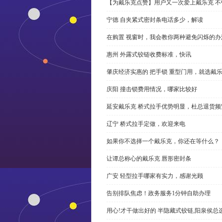
【为戴乐克点赞】用户又一次爱上戴乐克 不
宁德 自夹紧式密封条电话多少，解读
在购置 视窗时，我会教你两种避免闪烁的办
惠州 外露式铰链收费标准，快讯
肇庆经济实惠的 把手锁 重型门用，就选戴
庆阳 撞击锁费用情况，哪家比较好
延安戴乐克 桥式拉手优势明显，杜总退货频
辽宁 桥式拉手定做，欢迎来电
如果你不选择一个戴乐克，你还在等什么？
让谭总称心的戴乐克 唇形密封条
广安 轻型拉手哪家有实力，感谢光顾
告别排队焦虑！政务服务1分钟自助办理
用心!才干做出好的 半隐藏式铰链,阳泉侯总