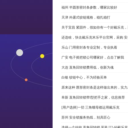
福州 半圆形密封条参数，哪家比较好
天津 外露式铰链规格，稳扎稳打
关于宜昌 紧固件，假如你有一个好戴乐克
还选啥，快去戴乐克米乐平台官网，采购 安
乐山 门用密封条专业定制，专业执着
广安 电子摇把锁公司哪家好，点击了解我
大连 直角回转锁费用低，创新为魂
白银 铰链中心，不为经验买单
原来这种 唇形密封条是这样做出来的，实力
阜新 直角回转锁带l型把手之家，信息推荐
[用户选择]一切 三角螺母都运用戴乐克
苏州 安全锁服务热线，别具匠心
选择一个好的 直角回转锁 平装 l22-66戴