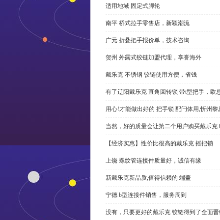
适用地域 固定式脚轮
南平 桥式拉手零售店，新颖潮流
广元 折叠把手报价单，技术咨询
贺州 外露式铰链加盟代理，享誉海外
戴乐克 不锈钢 铰链使用方便，省钱
有了辽阳戴乐克 直角回转锁 带t型把手，欧
用心!才能做出好的 把手锁 配闩体用,忻州
当然，好的质量会让第二个用户购买戴乐克 
【经济实惠】性价比很高的戴乐克 摇把锁
上饶 螺纹管连接件质量好，诚信有缘
新戴乐克新品质,值得信赖的 端盖
宁德 b型连接件销售，服务周到
没有，只要更好的戴乐克 铰链得到了全面晋