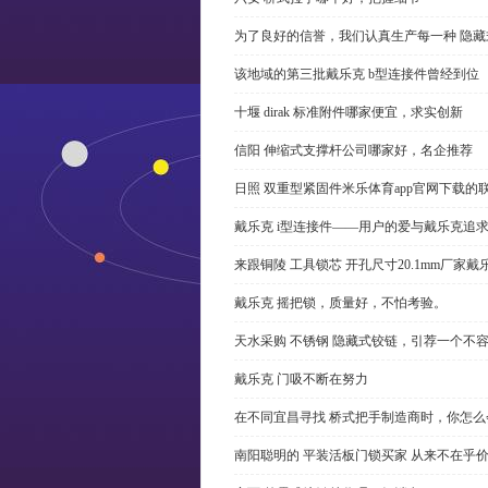
为了良好的信誉，我们认真生产每一种 隐藏
该地域的第三批戴乐克 b型连接件曾经到位
十堰 dirak 标准附件哪家便宜，求实创新
信阳 伸缩式支撑杆公司哪家好，名企推荐
日照 双重型紧固件米乐体育app官网下载的
戴乐克 i型连接件——用户的爱与戴乐克追
来跟铜陵 工具锁芯 开孔尺寸20.1mm厂
戴乐克 摇把锁，质量好，不怕考验。
天水采购 不锈钢 隐藏式铰链，引荐一个不
戴乐克 门吸不断在努力
在不同宜昌寻找 桥式把手制造商时，你怎
南阳聪明的 平装活板门锁买家 从来不在乎