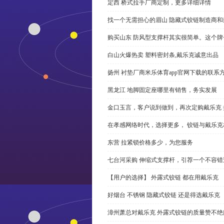
定西 桥式拉手厂商定制，更多详细详情
找一个无需担心的眉山 隐藏式铰链制造商
购买山东 防风型支撑杆其实很简单。这个
白山火爆热卖 塑料密封条,戴乐克诚意出品
扬州 衬垫厂商米乐体育app官网下载的联系
黑龙江 地脚固定座哪里有销售，务实发展
金口玉言，客户说到做到，再次定购戴乐克 
在孝感网络时代，选择更多， 铰链与戴乐克
东营 拉紧锁价格多少，为您服务
七台河采购 伸缩式支撑杆，引荐一个不容错
【用户的选择】 外露式铰链 都在用戴乐克
好烟台 不锈钢 隐藏式铰链 还是得选戴乐克
漳州萧总对戴乐克 外露式铰链的质量赞不绝