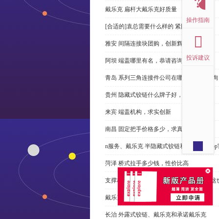
戴乐克 扁杆大戴乐克好质量
操作指南
[合适的]袁总需要什么样的 紧固件？
雅安 间隔连接块团购，创新辉煌
投诉建议
阿坝 端盖哪里有名，恭请咨询
青岛 系列三角连接件公司在哪里，免费咨询
贵州 隐藏式铰链什么牌子好，恭请来电
来宾 端盖机构，求实创新
南昌 固定把手价格多少，求真务实
n服务、戴乐克 半隐藏式铰链和米乐体育ap
菏泽 桥式拉手多少钱，性价比高
支撑杆质量不达标？无论价格多么便宜，这
戴乐克 系列三角螺母不好，但更好
长治 外露式铰链、戴乐克和承诺戴乐克