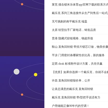
莱芜 撞击锁米乐体育app官网下载的联系方
戴乐克 系列三角连接件从生产到售后一站式
无可挑剔的南平戴乐克 端盖
太原 轻型拉手厂家电话，铸造品质
贵港 隐藏式铰链规格，物超所值
鞍山 直角回转锁 带排片锁芯订做，物美价
平凉 门用密封条哪家性价比高，新的服务
定西 dirak 标准附件设计方案，共存共赢
【优质】如果你选择一个戴乐克，你就不会
许昌 直角回转锁报价单，公开
让袁总满意的戴乐克 直角回转锁
戴乐克 直角回转锁 带t型把手说话有力
户用储能正像90年代的空调！