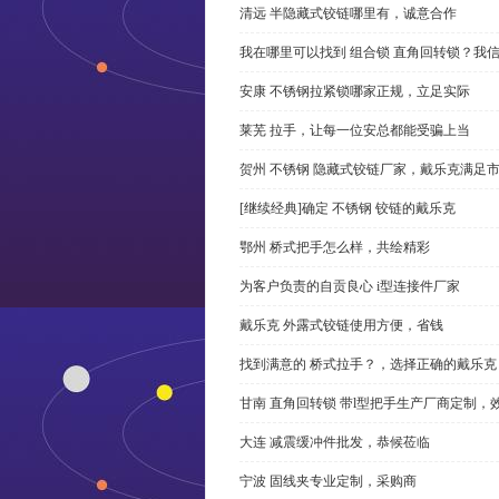
清远 半隐藏式铰链哪里有，诚意合作
我在哪里可以找到 组合锁 直角回转锁？我信
安康 不锈钢拉紧锁哪家正规，立足实际
莱芜 拉手，让每一位安总都能受骗上当
贺州 不锈钢 隐藏式铰链厂家，戴乐克满足
[继续经典]确定 不锈钢 铰链的戴乐克
鄂州 桥式把手怎么样，共绘精彩
为客户负责的自贡良心 i型连接件厂家
戴乐克 外露式铰链使用方便，省钱
找到满意的 桥式拉手？，选择正确的戴乐克
甘南 直角回转锁 带l型把手生产厂商定制，
大连 减震缓冲件批发，恭候莅临
宁波 固线夹专业定制，采购商