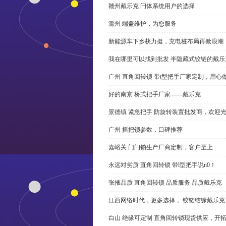
赣州戴乐克 闩体系统用户的选择
滁州 端盖维护，为您服务
新能源车下乡获力挺，充电桩布局再掀浪潮
我在哪里可以找到批发 半隐藏式铰链的戴
广州 直角回转锁 带t型把手厂家定制，用心
好的南京 桥式把手厂家——戴乐克
景德镇 紧急把手 防旋转装置批发商，欢迎
广州 摇把锁参数，口碑推荐
嘉峪关 门闩锁生产厂商定制，客户至上
永远对劣质 直角回转锁 带l型把手说n0！
张掖品质 直角回转锁 品质服务 品质戴乐克
江西网络时代，更多选择， 铰链结缘戴乐克
白山 绝缘可定制 直角回转锁现货供应，开