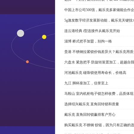
中国上市公司500强，戴乐克多家储能合作
5g激发数字经济发展新动能，戴乐克关键技
连云港经典 i型连接件从戴乐克开始
淄博 桥式把手加盟，别拘一格
贵港 不锈钢拉紧锁价钱差异大？戴乐克用质
六盘水 紧急把手 防旋转装置加工，超越自
河池戴乐克 碰珠锁使用寿命长，价格高
九江 脚杯座加工，信誉至上
马鞍山 室内机柜电子锁怎样收费，品质体现
选择绍兴戴乐克 直角回转锁和质量
戴乐克 直角回转锁赢得客户芳心
购买戴乐克 不锈钢 铰链，因为只有正确的