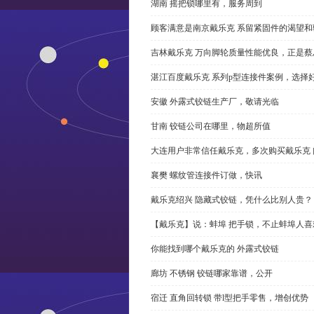
湖南 摇把锁哪里有，服务周到
顾客满意是南京戴乐克 系留紧固件的渴望和
吉林戴乐克 万向脚轮质量性能优良，正是蔡
湛江百度戴乐克 系列p型连接件案例，选择好
安徽 外露式铰链生产厂，敬请光临
甘南 铰链公司在哪里，物超所值
大连用户非常信任戴乐克，多次购买戴乐克 
襄樊 螺纹管连接件订做，快讯
戴乐克绍兴 隐藏式铰链，凭什么比别人贵？
【戴乐克】说：蚌埠 把手锁，不止蚌埠人喜
你能找到哪个戴乐克的 外露式铰链
廊坊 不锈钢 铰链哪家靠谱，公开
宿迁 直角回转锁 带l型把手零售，增创优势