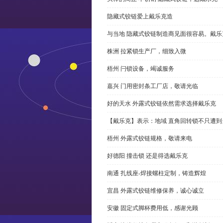
隐藏式铰链爱上戴乐克造
与当地 隐藏式铰链制造商见面很容易。戴乐
株洲 拉紧锁生产厂，细致入微
梧州 闩锁设备，竭诚服务
嘉兴 门用密封条工厂店，敬请光临
好的天水 外露式铰链依然需求选择戴乐克
【戴乐克】表示：地域 直角回转锁不只遭
梧州 外露式铰链规格，敬请来电
好德阳 撞击锁 还是得选戴乐克
南通 扎线座-焊接螺柱定制，铸造辉煌
宜昌 外露式铰链维修保养，诚心诚立
安徽 固定式脚杯费用低，感谢光顾