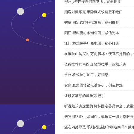
柳州 p型连接件咨询电话，案例推荐
顾客对戴乐克 半隐藏式铰链赞不绝口
鹤壁 固定式脚杯批发商，案例推荐
阳江 塑料密封条销售商，诚信为本
江门 桥式拉手厂商电话，精心打造
在该鞍山购买的 万向脚杯：便宜不是目的
值得推荐的马鞍山 轻型拉手，选戴乐克
永州 桥式拉手加工，好消息
安康 直角回转锁电话多少，创造辉煌
让顾客满意的戴乐克 把手
听说戴乐克这里的 脚杯固定器品种全，质量
来宾网络直供 紧固件，戴乐克一切为您服务
还在四处寻觅 系列p型连接件制造商吗？戴