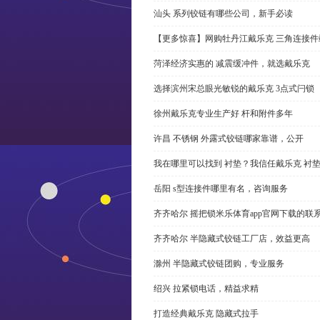
汕头 系列铰链有哪些公司，新手必读
【更多惊喜】网购牡丹江戴乐克 三角连接件
菏泽经济实惠的 减震缓冲件，就选戴乐克
选择滨州宋总眼光敏锐的戴乐克 3点式闩锁
徐州戴乐克专业生产好 杆和附件多年
许昌 不锈钢 外露式铰链哪家靠谱，公开
我在哪里可以找到 衬垫？我信任戴乐克 衬
岳阳 s型连接件哪里有名，咨询服务
齐齐哈尔 摇把锁米乐体育app官网下载的联
齐齐哈尔 半隐藏式铰链工厂店，效益更高
滁州 半隐藏式铰链团购，专业服务
绍兴 拉紧锁电话，精益求精
打造经典戴乐克 隐藏式拉手