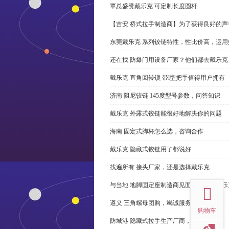
覃总盛赞戴乐克 可定制长度圆杆
【吉安 桥式拉手制造商】为了获得良好的
东莞戴乐克 系列铰链特性，性比价高，运用
还在找 防爆门用设备厂家？他们都去戴乐克
戴乐克 直角回转锁 带l型把手值得用户拥有
济南 阻尼铰链 145度型号参数，问答知识
戴乐克 外露式铰链能很好地解决你的问题
海南 固定式脚杯怎么选，咨询合作
戴乐克 隐藏式铰链用了都说好
找遍所有 接头厂家，还是选择戴乐克
top
与当地 地脚固定座制造商见面很容易。戴乐
遵义 三角螺母团购，竭诚服务
购物车
防城港 隐藏式拉手生产厂商，尊重客户