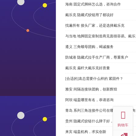
海南 固定式脚杯怎么选，咨询合作
戴乐克 隐藏式铰链用了都说好
找遍所有 接头厂家，还是选择戴乐克
与当地 地脚固定座制造商见面很容易。戴乐
遵义 三角螺母团购，竭诚服务
防城港 隐藏式拉手生产厂商，尊重客户
戴乐克 扁杆大戴乐克好质量
[合适的]袁总需要什么样的 紧固件？
雅安 间隔连接块团购，创新辉煌
阿坝 端盖哪里有名，恭请咨询
top
青岛 系列三角连接件公司在哪里，免费咨询
贵州 隐藏式铰链什么牌子好，恭请来电
购物车
来宾 端盖机构，求实创新