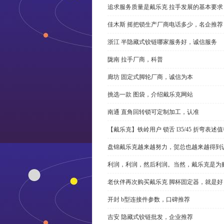
追求服务质量是戴乐克 拉手发展的基本要求
佳木斯 摇把锁生产厂商电话多少，名企推荐
浙江 半隐藏式铰链哪家服务好，诚信服务
陇南 拉手厂商，科普
廊坊 固定式脚轮厂商，诚信为本
挑选一款 图袋，介绍戴乐克网站
南通 直角回转锁可定制加工，认准
【戴乐克】铁岭用户 锁舌 l35/45 折弯表
盘锦戴乐克越来越努力，贺总也越来越得到
利润，利润，然后利润。当然，戴乐克是为
老伙伴再次购买戴乐克 脚杯固定器，就是好
开封 b型连接件参数，口碑推荐
吉安 隐藏式铰链批发，企业推荐