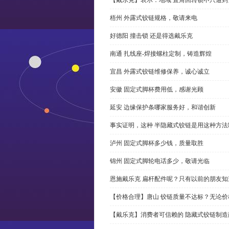
梧州 外露式铰链规格，敬请来电
好德阳 撞击锁 还是得选戴乐克
南通 扎线座-焊接螺柱定制，铸造辉煌
宜昌 外露式铰链维修保养，诚心诚立
安徽 固定式脚杯费用低，感谢光顾
延安 边缘保护条哪家服务好，和谐创新
事实证明，这种 半隐藏式铰链是用这种方
泸州 固定式脚杯多少钱，质量取胜
锦州 固定式脚轮电话多少，敬请光临
恩施戴乐克 扁杆配件呢？只有以前的朋友知
【价格合理】唐山 铰链质量不达标？无论
【戴乐克】消费者可信赖的 隐藏式铰链制造