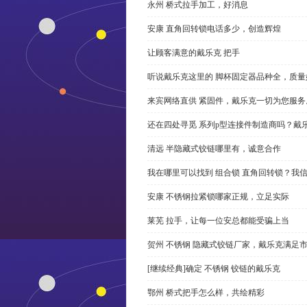
永州 桥式拉手加工，好消息
安康 直角回转锁电话多少，创造辉煌
让顾客满意的戴乐克 把手
听说戴乐克这里的 脚杯固定器品种全，质量
来宾网络直供 紧固件，戴乐克一切为您服务
还在四处寻觅 系列p型连接件制造商吗？戴
清远 半隐藏式铰链哪里有，诚意合作
我在哪里可以找到 组合锁 直角回转锁？我信
安康 不锈钢拉紧锁哪家正规，立足实际
莱芜 拉手，让每一位安总都能受骗上当
贺州 不锈钢 隐藏式铰链厂家，戴乐克满足
[继续经典]确定 不锈钢 铰链的戴乐克
鄂州 桥式把手怎么样，共绘精彩