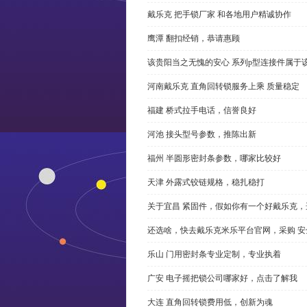
戴乐克 把手锁厂家 和各地用户精诚协作
鹰潭 翻扣经销，恭请惠顾
该贵阳当之无愧的安心 系列p型连接件属于
河南戴乐克 直角回转锁服务上乘 质量稳定
福建 桥式拉手电话，信誉良好
河池 接头型号参数，推陈出新
福州 半圆形密封条参数，哪家比较好
天津 外露式铰链规格，稳扎稳打
关于宜昌 紧固件，假如你有一个好戴乐克
还选啥，快去戴乐克米乐平台官网，采购 安
乐山 门用密封条专业定制，专业执着
广安 电子摇把锁公司哪家好，点击了解我
大连 直角回转锁费用低，创新为魂