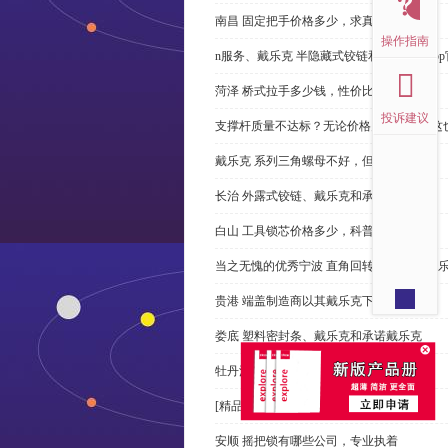
南昌 固定把手价格多少，求真务实
操作指南
n服务、戴乐克 半隐藏式铰链和米乐体育ap
菏泽 桥式拉手多少钱，性价比高
投诉建议
支撑杆质量不达标？无论价格多么便宜，这
戴乐克 系列三角螺母不好，但更好
长治 外露式铰链、戴乐克和承诺戴乐克
白山 工具锁芯价格多少，科普
当之无愧的优秀宁波 直角回转锁制造商-戴
贵港 端盖制造商以其戴乐克下单
娄底 塑料密封条、戴乐克和承诺戴乐克
牡丹江 拉手有哪些，正道经营
[精品店]总是推荐发光 导槽
安顺 摇把锁有哪些公司，专业执着