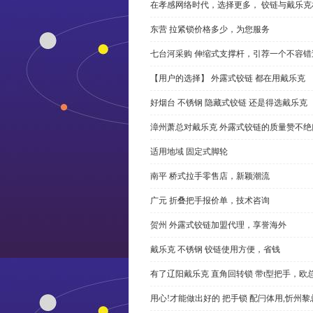
在孝感网络时代，选择更多， 铰链与戴乐克
东营 拉紧锁价格多少，为您服务
七台河采购 伸缩式支撑杆，引荐一个不容错
【用户的选择】 外露式铰链 都在用戴乐克
好烟台 不锈钢 隐藏式铰链 还是得选戴乐克
漳州萧总对戴乐克 外露式铰链的质量赞不绝
适用地域 固定式脚轮
南平 桥式拉手零售店，新颖潮流
广元 折叠把手报价单，技术咨询
贺州 外露式铰链加盟代理，享誉海外
戴乐克 不锈钢 铰链使用方便，省钱
有了辽阳戴乐克 直角回转锁 带t型把手，欧
用心!才能做出好的 把手锁 配闩体用,忻州