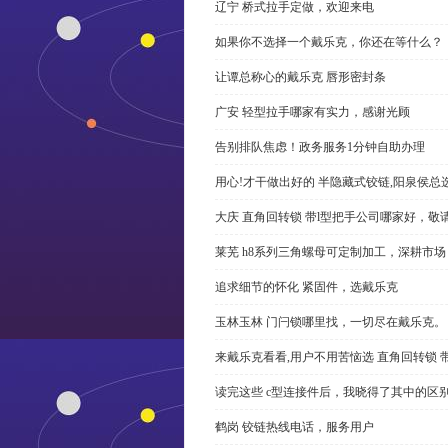
辽宁 桥式拉手定做，欢迎来电
如果你不选择一个戴乐克，你还在等什么？
让谭总称心的戴乐克 唇形密封条
广安 轻型拉手哪家有实力，感谢光顾
告别排队焦虑！政务服务1分钟自助办理
用心!才干做出好的 半隐藏式铰链,阳泉侯总
大庆 直角回转锁 带l型把手公司哪家好，敬
莱芜 h8系列三角螺母可定制加工，深耕市场
追求细节的怀化 紧固件，选戴乐克
玉林玉林 门闩锁哪里找，一切尽在戴乐克。
来戴乐克看看,用户不用苦恼选 直角回转锁 
读完这些 c型连接件后，我晓得了其中的区
鹤岗 铰链热线电话，服务用户