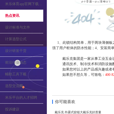
米乐体育app官网下载的公告
热点资讯
设计标准与文件
计算选型公式
1、此锁结构简单，用于两块薄侧板之
强了用户柜体的防水性能；4、安装简
设计研发干货
戴乐克集团是一家从事工业五金
前沿行业动态
通讯技术、制冷技术和消防设施
如果您对以上的产品感兴趣或者
輔助工具下載
如果您不想久等，可致电：
400 8
选型交流圈
米乐平台的人才招聘
你可能喜欢
投诉建议
戴乐克 外露式铰链大戴乐克好质量