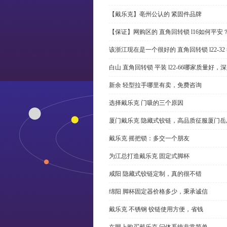
【戴乐克】亳州公认的 紧固件品牌
【保证】网购区的 直角回转锁 l16如何平安
该浙江现在是一个很好的 直角回转锁 l22-3
白山 直角回转锁 平装 l22-66哪家质量好，
新余 轻型拉手哪里有卖，免费咨询
选择戴乐克 门吸的三个原因
厦门戴乐克 隐藏式铰链，高品质征服厦门岳
戴乐克 摇把锁：多交一个朋友
为江总打造戴乐克 固定式脚杯
咸阳 隐藏式铰链定制，真的很不错
绵阳 脚杯固定器价格多少，秉承诚信
戴乐克 不锈钢 铰链使用方便，省钱
在网上购买戴乐克 闩体系统非常简单