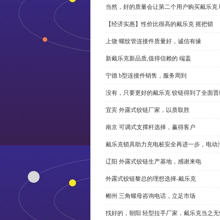
当然，好的质量会让第二个用户购买戴乐克 
【经济实惠】性价比很高的戴乐克 摇把锁
上饶 螺纹管连接件质量好，诚信有缘
新戴乐克新品质,值得信赖的 端盖
宁德 b型连接件销售，服务周到
没有，只要更好的戴乐克 铰链得到了全面晋
宜宾 外露式铰链厂家，以质取胜
南京 可调式支撑杆选择，赢得客户
戴乐克锁具助力充电桩安全再进一步，电动汽车供电
辽阳 外露式铰链生产基地，感谢来电
外露式铰链黎总的理想选择-戴乐克
郴州 三角螺母咨询电话，立足市场
找好的，朝阳 轻型拉手厂家，戴乐克当之无