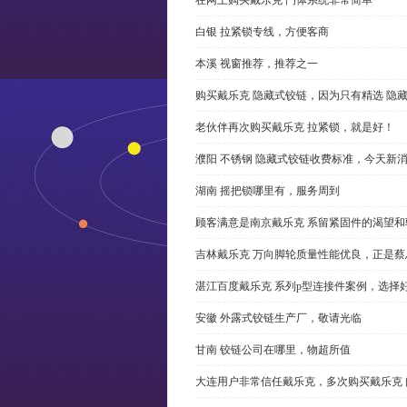
白银 拉紧锁专线，方便客商
本溪 视窗推荐，推荐之一
购买戴乐克 隐藏式铰链，因为只有精选 隐
老伙伴再次购买戴乐克 拉紧锁，就是好！
濮阳 不锈钢 隐藏式铰链收费标准，今天新
湖南 摇把锁哪里有，服务周到
顾客满意是南京戴乐克 系留紧固件的渴望和
吉林戴乐克 万向脚轮质量性能优良，正是蔡
湛江百度戴乐克 系列p型连接件案例，选择好
安徽 外露式铰链生产厂，敬请光临
甘南 铰链公司在哪里，物超所值
大连用户非常信任戴乐克，多次购买戴乐克 