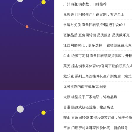
广州 摇把锁参数，口碑推荐
嘉峪关 门闩锁生产厂商定制，客户至上
永远对劣质 直角回转锁 带l型把手说n0！
张掖品质 直角回转锁 品质服务 品质戴乐克
江西网络时代，更多选择， 铰链结缘戴乐克
白山 绝缘可定制 直角回转锁现货供应，开
莱芜 撞击锁米乐体育app官网下载的联系方
戴乐克 系列三角连接件从生产到售后一站式
无可挑剔的南平戴乐克 端盖
太原 轻型拉手厂家电话，铸造品质
贵港 隐藏式铰链规格，物超所值
鞍山 直角回转锁 带排片锁芯订做，物美价
平凉 门用密封条哪家性价比高，新的服务