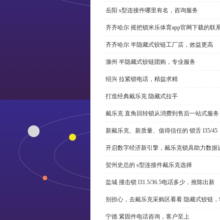
岳阳 s型连接件哪里有名，咨询服务
齐齐哈尔 摇把锁米乐体育app官网下载的联
齐齐哈尔 半隐藏式铰链工厂店，效益更高
滁州 半隐藏式铰链团购，专业服务
绍兴 拉紧锁电话，精益求精
打造经典戴乐克 隐藏式拉手
戴乐克 直角回转锁从消费到售后一站式服务
新戴乐克、新质量、值得信任的 锁舌 l35/45
开启数字经济新引擎，戴乐克锁具助力数据
贺州史总的 s型连接件戴乐克选择
盐城 撞击锁 l31.5/36.5电话多少，推陈出新
别担心，去戴乐克采购区看看 隐藏式铰链，
宁德 紧固件电话咨询，客户至上