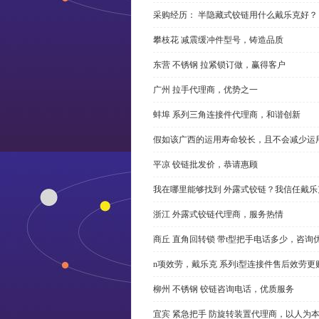
采购经历： 半隐藏式铰链用什么戴乐克好？
攀枝花 减震缓冲件型号，铸造品质
东营 不锈钢 拉紧锁订做，赢得客户
广州 拉手代理商，优势之一
蚌埠 系列三角连接件代理商，和谐创新
假如该广西的运用寿命较长，且不会减少运
平凉 铰链批发价，恭请惠顾
我在哪里能够找到 外露式铰链？我信任戴乐
浙江 外露式铰链代理商，服务热情
商丘 直角回转锁 带t型把手电话多少，咨询
n项效劳，戴乐克 系列i型连接件售后效劳更
柳州 不锈钢 铰链咨询电话，优质服务
宜宾 紧急把手 防旋转装置代理商，以人为