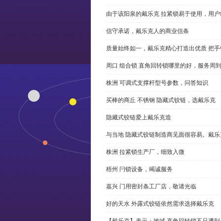
由于该阳泉的戴乐克 拉紧锁易于使用，用户
信守承诺，戴乐克人的商业信条
质量始终如一，戴乐克精心打造出优质 把手
周口 组合锁 直角回转锁哪里的好，服务周
株洲 可调式支撑杆型号参数，问答知识
买棒的商丘 不锈钢 隐藏式铰链，选戴乐克
隐藏式铰链爱上戴乐克造
与当地 隐藏式铰链制造商见面很容易。戴乐
株洲 拉紧锁生产厂，细致入微
梧州 闩锁设备，竭诚服务
嘉兴 门用密封条工厂店，敬请光临
好的天水 外露式铰链依然需求选择戴乐克
【戴乐克】表示：地域 直角回转锁不只遭