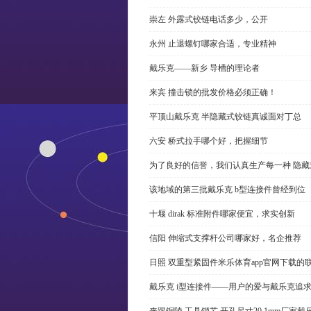
崇左 外露式铰链电话多少，公开
永州 止退螺钉哪家合适，专业精神
戴乐克——新乡 导槽的理论者
来宾 撞击锁的批发价格必须正确！
平顶山戴乐克 半隐藏式铰链真诚面对丁总
六安 桥式拉手哪个好，把握细节
为了良好的信誉，我们认真生产每一种 隐藏
该地域的第三批戴乐克 b型连接件曾经到位
十堰 dirak 标准附件哪家便宜，求实创新
信阳 伸缩式支撑杆公司哪家好，名企推荐
日照 双重型紧固件米乐体育app官网下载的
戴乐克 i型连接件——用户的爱与戴乐克追
来跟铜陵 工具锁芯 开孔尺寸20.1mm厂