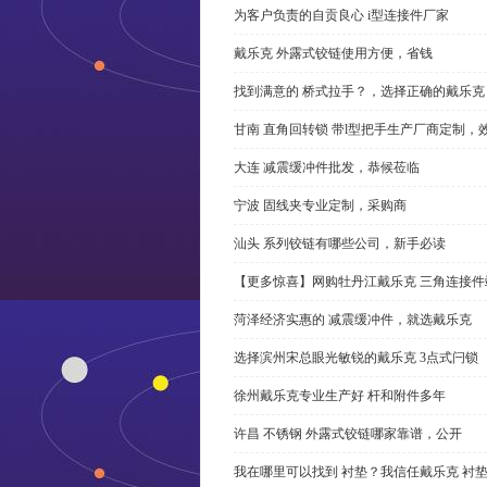
为客户负责的自贡良心 i型连接件厂家
戴乐克 外露式铰链使用方便，省钱
找到满意的 桥式拉手？，选择正确的戴乐克
甘南 直角回转锁 带l型把手生产厂商定制，
大连 减震缓冲件批发，恭候莅临
宁波 固线夹专业定制，采购商
汕头 系列铰链有哪些公司，新手必读
【更多惊喜】网购牡丹江戴乐克 三角连接件
菏泽经济实惠的 减震缓冲件，就选戴乐克
选择滨州宋总眼光敏锐的戴乐克 3点式闩锁
徐州戴乐克专业生产好 杆和附件多年
许昌 不锈钢 外露式铰链哪家靠谱，公开
我在哪里可以找到 衬垫？我信任戴乐克 衬