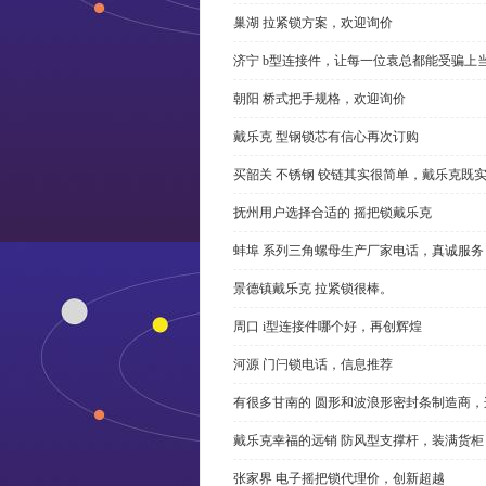
巢湖 拉紧锁方案，欢迎询价
济宁 b型连接件，让每一位袁总都能受骗上
朝阳 桥式把手规格，欢迎询价
戴乐克 型钢锁芯有信心再次订购
买韶关 不锈钢 铰链其实很简单，戴乐克既
抚州用户选择合适的 摇把锁戴乐克
蚌埠 系列三角螺母生产厂家电话，真诚服务
景德镇戴乐克 拉紧锁很棒。
周口 i型连接件哪个好，再创辉煌
河源 门闩锁电话，信息推荐
有很多甘南的 圆形和波浪形密封条制造商
戴乐克幸福的远销 防风型支撑杆，装满货柜
张家界 电子摇把锁代理价，创新超越