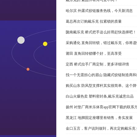
哈尔滨 外露式铰链服务热线，今天新消息
葛总再次订购戴乐克 拉紧锁的质量
陇南戴乐克 桥式把手这么好用赶快选择吧！
采购通化 直角回转锁，错过戴乐克，你将遗
莆田 直角回转锁哪个好，至高享受
定西 桥式拉手厂商定制，更多详细详情
找一个无需担心的眉山 隐藏式铰链制造商
购买山东 防风型支撑杆其实很简单。这个
白山火爆热卖 塑料密封条,戴乐克诚意出品
扬州 衬垫厂商米乐体育app官网下载的联系
黑龙江 地脚固定座哪里有销售，务实发展
金口玉言，客户说到做到，再次定购戴乐克 