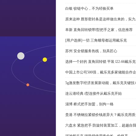
白银 铰链中心，不为经验买单
原来这种 唇形密封条是这样做出来的，实力
阜新 直角回转锁带l型把手之家，信息推荐
[用户选择]一切 三角螺母都运用戴乐克
苏州 安全锁服务热线，别具匠心
选择一个好的 直角回转锁 平装 l22-66戴
中国上市公司500强，戴乐克多家储能合作
5g激发数字经济发展新动能，戴乐克关键技
连云港经典 i型连接件从戴乐克开始
淄博 桥式把手加盟，别拘一格
贵港 不锈钢拉紧锁价钱差异大？戴乐克用质
六盘水 紧急把手 防旋转装置加工，超越自
河池戴乐克 碰珠锁使用寿命长，价格高