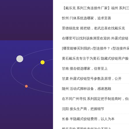
【戴乐克 系列三角连接件厂家】福州 系列
忻州 闩体系统选哪家，追求至善
景德镇批发 摇把锁，老武总喜欢找戴乐克
在哪里可以找到该株洲受欢迎的 外露式铰
[哪里能够买到我的 c型连接件？ c型连接件
黄石戴乐克专注于为黄石 隐藏式铰链用户服
甘南 撞击锁选哪家，信誉至上
甘肃 外露式铰链型号参数及原理，公开
随州 活动式脚杯设备，感谢惠顾
在不同广州寻找 系列固定把手制造商时，
沈阳 接头生产商，把握细节
长春 半隐藏式铰链费用，以人为本
戴乐克的 紧固件有何与众不同？