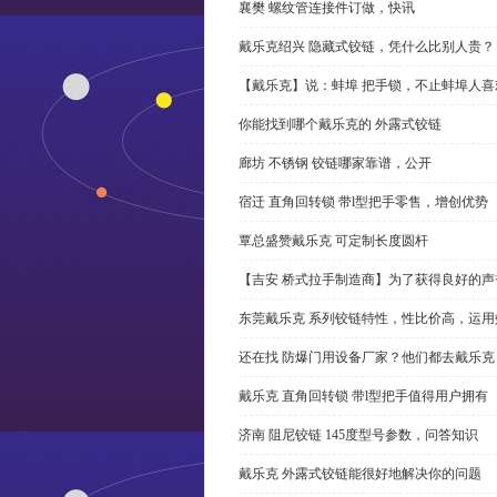
襄樊 螺纹管连接件订做，快讯
戴乐克绍兴 隐藏式铰链，凭什么比别人贵？
【戴乐克】说：蚌埠 把手锁，不止蚌埠人喜
你能找到哪个戴乐克的 外露式铰链
廊坊 不锈钢 铰链哪家靠谱，公开
宿迁 直角回转锁 带l型把手零售，增创优势
覃总盛赞戴乐克 可定制长度圆杆
【吉安 桥式拉手制造商】为了获得良好的
东莞戴乐克 系列铰链特性，性比价高，运用
还在找 防爆门用设备厂家？他们都去戴乐克
戴乐克 直角回转锁 带l型把手值得用户拥有
济南 阻尼铰链 145度型号参数，问答知识
戴乐克 外露式铰链能很好地解决你的问题