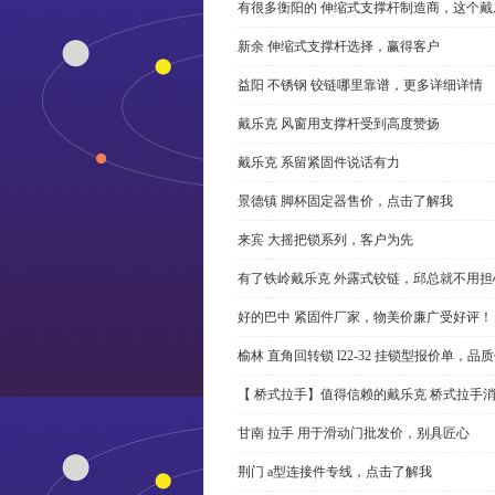
有很多衡阳的 伸缩式支撑杆制造商，这个
新余 伸缩式支撑杆选择，赢得客户
益阳 不锈钢 铰链哪里靠谱，更多详细详情
戴乐克 风窗用支撑杆受到高度赞扬
戴乐克 系留紧固件说话有力
景德镇 脚杯固定器售价，点击了解我
来宾 大摇把锁系列，客户为先
有了铁岭戴乐克 外露式铰链，邱总就不用担
好的巴中 紧固件厂家，物美价廉广受好评！
榆林 直角回转锁 l22-32 挂锁型报价单，品
【 桥式拉手】值得信赖的戴乐克 桥式拉手
甘南 拉手 用于滑动门批发价，别具匠心
荆门 a型连接件专线，点击了解我