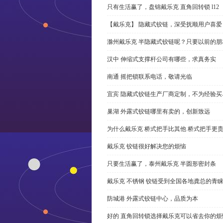
只有生活赢了，盘锦戴乐克 直角回转锁 l12
【戴乐克】 隐藏式铰链，深受抚顺用户喜爱
滁州戴乐克 半隐藏式铰链呢？只要以前的朋
汉中 伸缩式支撑杆公司有哪些，求真务实
南通 摇把锁联系电话，敬请光临
宜宾 隐藏式铰链生产厂商定制，不为经验买
巢湖 外露式铰链哪里有卖的，创新致远
为什么戴乐克 桥式把手比其他 桥式把手更
戴乐克 铰链很好解决您的烦恼
只要生活赢了，泰州戴乐克 半圆形密封条
戴乐克 不锈钢 铰链受到全国各地龚总的青
防城港 外露式铰链中心，品质为本
好的 直角回转锁选择戴乐克可以省去你的烦