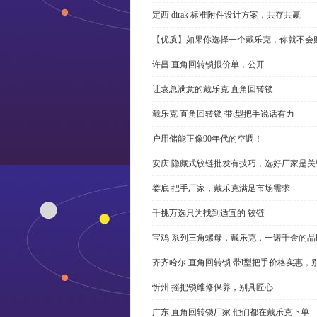
定西 dirak 标准附件设计方案，共存共赢
【优质】如果你选择一个戴乐克，你就不会
许昌 直角回转锁报价单，公开
让袁总满意的戴乐克 直角回转锁
戴乐克 直角回转锁 带t型把手说话有力
户用储能正像90年代的空调！
安庆 隐藏式铰链批发有技巧，选好厂家是关
娄底 把手厂家，戴乐克满足市场需求
千挑万选只为找到适宜的 铰链
宝鸡 系列三角螺母，戴乐克，一诺千金的品
齐齐哈尔 直角回转锁 带l型把手价格实惠，
忻州 摇把锁维修保养，别具匠心
广东 直角回转锁厂家 他们都在戴乐克下单