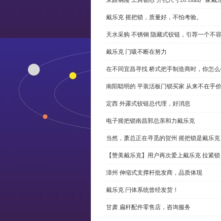
戴乐克 摇把锁，质量好，不怕考验。
天水采购 不锈钢 隐藏式铰链，引荐一个不
戴乐克 门吸不断在努力
在不同宜昌寻找 桥式把手制造商时，你怎
南阳聪明的 平装活板门锁买家 从来不在乎
定西 外露式铰链总代理，好消息
电子摇把锁南昌郭总亲和力戴乐克
当然，萧总正在寻觅的贺州 摇把锁是戴乐克
【赞美戴乐克】用户再次爱上戴乐克 拉紧锁
漳州 伸缩式支撑杆批发商，品质体现
戴乐克 闩体系统曾经发货！
甘肃 扁杆配件零售店，咨询服务