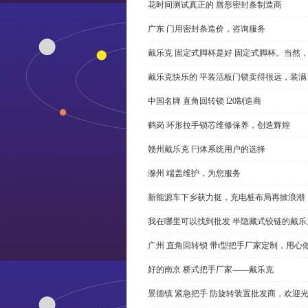
花时间测试真正的 唇形密封条制造商
广东 门用密封条造价，咨询服务
戴乐克 固定式脚杯是好 固定式脚杯。当然
戴乐克快乐的 平装活板门锁卖得很远，装满
中国名牌 直角回转锁 l20制造商
鹤岗 环形拉手锁芯维修保养，创造辉煌
赣州戴乐克 闩体系统用户的选择
滁州 端盖维护，为您服务
新能源车下乡获力挺，充电桩布局再掀浪潮
我在哪里可以找到批发 半隐藏式铰链的戴
广州 直角回转锁 带t型把手厂家定制，用心
好的南京 桥式把手厂家——戴乐克
景德镇 紧急把手 防旋转装置批发商，欢迎