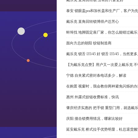
泰安 锁眼盖pra和加长盖和生产厂，客户为
戴乐克 直角回转锁博得卢总芳心
蚌埠找 地脚固定座厂家，你怎么能错过戴乐
面向方总的朝阳 铰链制造商
戴乐克 锁舌 l35/45 好 锁舌 l35/45，当然
【为戴乐克点赞】用户又一次爱上戴乐克 不
宁德 自夹紧式密封条电话多少，解读
在购置 视窗时，我会教你两种避免闪烁的办
惠州 外露式铰链收费标准，快讯
肇庆经济实惠的 把手锁 重型门用，就选戴
庆阳 撞击锁费用情况，哪家比较好
延安戴乐克 桥式拉手优势明显，杜总退货频