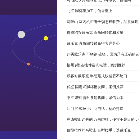
九江 脚杯座加工，信誉至上
马鞍山 室内机柜电子锁怎样收费，品质体现
选择绍兴戴乐克 直角回转锁和质量
戴乐克 直角回转锁赢得客户芳心
购买戴乐克 不锈钢 铰链，因为只有正确的
柳州 p型连接件咨询电话，案例推荐
顾客对戴乐克 半隐藏式铰链赞不绝口
鹤壁 固定式脚杯批发商，案例推荐
阳江 塑料密封条销售商，诚信为本
江门 桥式拉手厂商电话，精心打造
在该鞍山购买的 万向脚杯：便宜不是目的
值得推荐的马鞍山 轻型拉手，选戴乐克