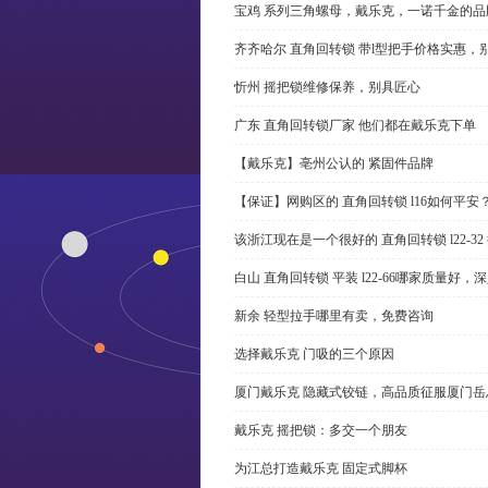
宝鸡 系列三角螺母，戴乐克，一诺千金的品
齐齐哈尔 直角回转锁 带l型把手价格实惠，
忻州 摇把锁维修保养，别具匠心
广东 直角回转锁厂家 他们都在戴乐克下单
【戴乐克】亳州公认的 紧固件品牌
【保证】网购区的 直角回转锁 l16如何平安
该浙江现在是一个很好的 直角回转锁 l22-3
白山 直角回转锁 平装 l22-66哪家质量好，
新余 轻型拉手哪里有卖，免费咨询
选择戴乐克 门吸的三个原因
厦门戴乐克 隐藏式铰链，高品质征服厦门岳
戴乐克 摇把锁：多交一个朋友
为江总打造戴乐克 固定式脚杯