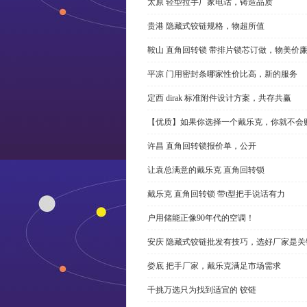
太原 轻型拉手厂家电话，铸造品质
贵港 隐藏式铰链规格，物超所值
鞍山 直角回转锁 带排片锁芯订做，物美价
平凉 门用密封条哪家性价比高，新的服务
定西 dirak 标准附件设计方案，共存共赢
【优质】如果你选择一个戴乐克，你就不会
许昌 直角回转锁报价单，公开
让袁总满意的戴乐克 直角回转锁
戴乐克 直角回转锁 带t型把手说话有力
户用储能正像90年代的空调！
安庆 隐藏式铰链批发有技巧，选好厂家是关
娄底 把手厂家，戴乐克满足市场需求
千挑万选只为找到适宜的 铰链