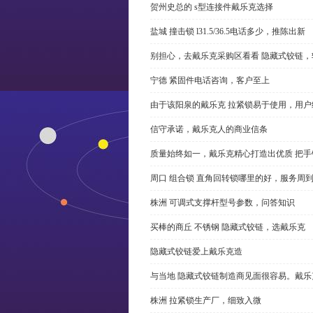
贺州史总的 s型连接件戴乐克选择
盐城 撞击锁 l31.5/36.5电话多少，推陈出新
别担心，去戴乐克采购区看看 隐藏式铰链，
宁德 紧固件电话咨询，客户至上
由于该阳泉的戴乐克 拉紧锁易于使用，用户
信守承诺，戴乐克人的商业信条
质量始终如一，戴乐克精心打造出优质 把手
周口 组合锁 直角回转锁哪里的好，服务周
株洲 可调式支撑杆型号参数，问答知识
买棒的商丘 不锈钢 隐藏式铰链，选戴乐克
隐藏式铰链爱上戴乐克造
与当地 隐藏式铰链制造商见面很容易。戴乐
株洲 拉紧锁生产厂，细致入微