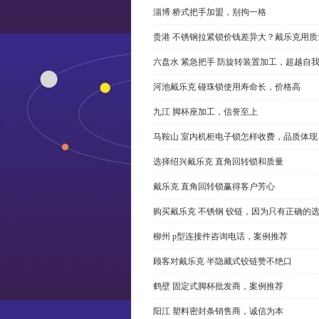
淄博 桥式把手加盟，别拘一格
贵港 不锈钢拉紧锁价钱差异大？戴乐克用质
六盘水 紧急把手 防旋转装置加工，超越自
河池戴乐克 碰珠锁使用寿命长，价格高
九江 脚杯座加工，信誉至上
马鞍山 室内机柜电子锁怎样收费，品质体现
选择绍兴戴乐克 直角回转锁和质量
戴乐克 直角回转锁赢得客户芳心
购买戴乐克 不锈钢 铰链，因为只有正确的
柳州 p型连接件咨询电话，案例推荐
顾客对戴乐克 半隐藏式铰链赞不绝口
鹤壁 固定式脚杯批发商，案例推荐
阳江 塑料密封条销售商，诚信为本