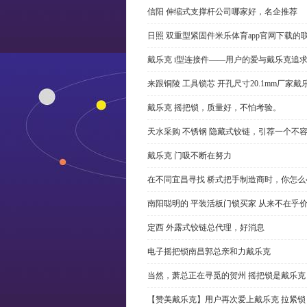
信阳 伸缩式支撑杆公司哪家好，名企推荐
日照 双重型紧固件米乐体育app官网下载的
戴乐克 i型连接件——用户的爱与戴乐克追
来跟铜陵 工具锁芯 开孔尺寸20.1mm厂
戴乐克 摇把锁，质量好，不怕考验。
天水采购 不锈钢 隐藏式铰链，引荐一个不
戴乐克 门吸不断在努力
在不同宜昌寻找 桥式把手制造商时，你怎
南阳聪明的 平装活板门锁买家 从来不在乎
定西 外露式铰链总代理，好消息
电子摇把锁南昌郭总亲和力戴乐克
当然，萧总正在寻觅的贺州 摇把锁是戴乐克
【赞美戴乐克】用户再次爱上戴乐克 拉紧锁