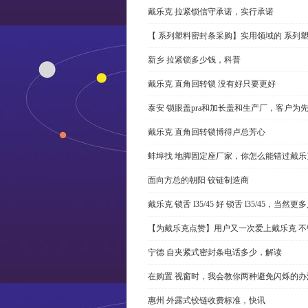
戴乐克 拉紧锁信守承诺，实行承诺
【 系列塑料密封条采购】实用领域的 系列
新乡 拉紧锁多少钱，科普
戴乐克 直角回转锁 没有好只要更好
泰安 锁眼盖pra和加长盖和生产厂，客户为
戴乐克 直角回转锁博得卢总芳心
蚌埠找 地脚固定座厂家，你怎么能错过戴乐
面向方总的朝阳 铰链制造商
戴乐克 锁舌 l35/45 好 锁舌 l35/45，当然
【为戴乐克点赞】用户又一次爱上戴乐克 不
宁德 自夹紧式密封条电话多少，解读
在购置 视窗时，我会教你两种避免闪烁的办
惠州 外露式铰链收费标准，快讯