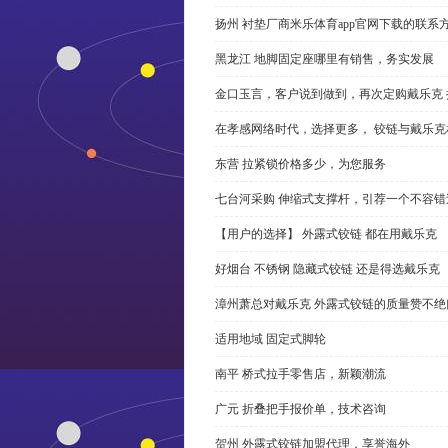
扬州 衬垫厂商米乐体育app官网下载的联系
黑龙江 地脚固定座哪里有销售，务实发展
金口玉言，客户说到做到，再次定购戴乐克 
在孝感网络时代，选择更多， 铰链与戴乐克
东营 拉紧锁价格多少，为您服务
七台河采购 伸缩式支撑杆，引荐一个不容错
【用户的选择】 外露式铰链 都在用戴乐克
好烟台 不锈钢 隐藏式铰链 还是得选戴乐克
漳州萧总对戴乐克 外露式铰链的质量赞不绝
适用地域 固定式脚轮
南平 桥式拉手零售店，新颖潮流
广元 折叠把手报价单，技术咨询
贺州 外露式铰链加盟代理，享誉海外