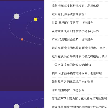
漳州 伸缩式支撑杆批发商，品质体现
戴乐克 闩体系统曾经发货！
甘肃 扁杆配件零售店，咨询服务
花时间测试真正的 唇形密封条制造商
广东 门用密封条造价，咨询服务
戴乐克 固定式脚杯是好 固定式脚杯。当然
戴乐克快乐的 平装活板门锁卖得很远，装满
中国名牌 直角回转锁 l20制造商
鹤岗 环形拉手锁芯维修保养，创造辉煌
赣州戴乐克 闩体系统用户的选择
滁州 端盖维护，为您服务
新能源车下乡获力挺，充电桩布局再掀浪潮
我在哪里可以找到批发 半隐藏式铰链的戴