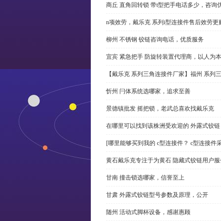
商丘 直角回转锁 带t型把手电话多少，咨询
n项效劳，戴乐克 系列i型连接件售后效劳更
柳州 不锈钢 铰链咨询电话，优质服务
宜宾 紧急把手 防旋转装置代理商，以人为
【戴乐克 系列三角连接件厂家】福州 系列
忻州 闩体系统选哪家，追求至善
景德镇批发 摇把锁，老武总喜欢找戴乐克
在哪里可以找到该株洲受欢迎的 外露式铰
[哪里能够买到我的 c型连接件？ c型连接件
黄石戴乐克专注于为黄石 隐藏式铰链用户服
甘南 撞击锁选哪家，信誉至上
甘肃 外露式铰链型号参数及原理，公开
随州 活动式脚杯设备，感谢惠顾