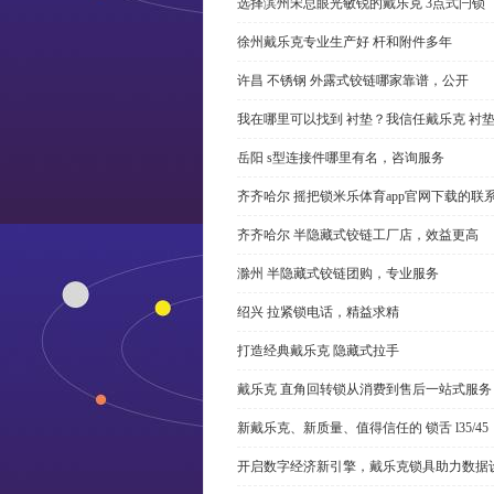
选择滨州宋总眼光敏锐的戴乐克 3点式闩锁
徐州戴乐克专业生产好 杆和附件多年
许昌 不锈钢 外露式铰链哪家靠谱，公开
我在哪里可以找到 衬垫？我信任戴乐克 衬
岳阳 s型连接件哪里有名，咨询服务
齐齐哈尔 摇把锁米乐体育app官网下载的联
齐齐哈尔 半隐藏式铰链工厂店，效益更高
滁州 半隐藏式铰链团购，专业服务
绍兴 拉紧锁电话，精益求精
打造经典戴乐克 隐藏式拉手
戴乐克 直角回转锁从消费到售后一站式服务
新戴乐克、新质量、值得信任的 锁舌 l35/45
开启数字经济新引擎，戴乐克锁具助力数据