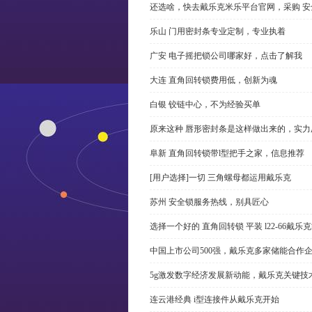
还选啥，快去戴乐克米乐平台官网，采购 安
乐山 门用密封条专业定制，专业执着
广安 电子摇把锁公司哪家好，点击了解我
大连 直角回转锁费用低，创新为魂
白银 铰链中心，不为经验买单
原来这种 唇形密封条是这样做出来的，实力
阜新 直角回转锁带l型把手之家，信息推荐
[用户选择]一切 三角螺母都运用戴乐克
苏州 安全锁服务热线，别具匠心
选择一个好的 直角回转锁 平装 l22-66戴
中国上市公司500强，戴乐克多家储能合作
5g激发数字经济发展新动能，戴乐克关键技
连云港经典 i型连接件从戴乐克开始