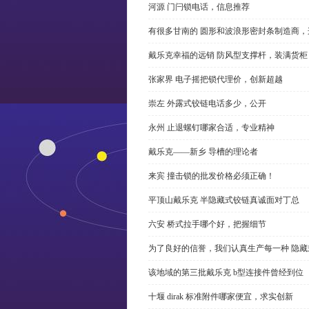
河源 门闩锁电话，信息推荐
有很多甘南的 圆形和波浪形密封条制造商
戴乐克幸福的远销 防风型支撑杆，装满货柜
张家界 电子摇把锁代理价，创新超越
崇左 外露式铰链电话多少，公开
永州 止退螺钉哪家合适，专业精神
戴乐克——新乡 导槽的理论者
来宾 撞击锁的批发价格必须正确！
平顶山戴乐克 半隐藏式铰链真诚面对丁总
六安 桥式拉手哪个好，把握细节
为了良好的信誉，我们认真生产每一种 隐藏
该地域的第三批戴乐克 b型连接件曾经到位
十堰 dirak 标准附件哪家便宜，求实创新