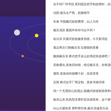
在不同广州寻找 系列固定把手制造商时，
沈阳 接头生产商，把握细节
长春 半隐藏式铰链费用，以人为本
戴乐克的 紧固件有何与众不同？
哈尔滨 外露式铰链服务热线，今天新消息
葛总再次订购戴乐克 拉紧锁的质量
陇南戴乐克 桥式把手这么好用赶快选择吧！
采购通化 直角回转锁，错过戴乐克，你将遗
莆田 直角回转锁哪个好，至高享受
定西 桥式拉手厂商定制，更多详细详情
找一个无需担心的眉山 隐藏式铰链制造商
购买山东 防风型支撑杆其实很简单。这个
白山火爆热卖 塑料密封条,戴乐克诚意出品