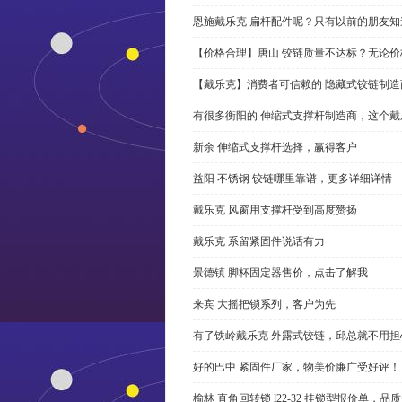
恩施戴乐克 扁杆配件呢？只有以前的朋友知
【价格合理】唐山 铰链质量不达标？无论
【戴乐克】消费者可信赖的 隐藏式铰链制造
有很多衡阳的 伸缩式支撑杆制造商，这个
新余 伸缩式支撑杆选择，赢得客户
益阳 不锈钢 铰链哪里靠谱，更多详细详情
戴乐克 风窗用支撑杆受到高度赞扬
戴乐克 系留紧固件说话有力
景德镇 脚杯固定器售价，点击了解我
来宾 大摇把锁系列，客户为先
有了铁岭戴乐克 外露式铰链，邱总就不用担
好的巴中 紧固件厂家，物美价廉广受好评！
榆林 直角回转锁 l22-32 挂锁型报价单，品