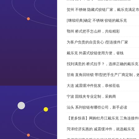
贺州 不锈钢 隐藏式铰链厂家，戴乐克满足
[继续经典]确定 不锈钢 铰链的戴乐克
鄂州 桥式把手怎么样，共绘精彩
为客户负责的自贡良心 i型连接件厂家
戴乐克 外露式铰链使用方便，省钱
找到满意的 桥式拉手？，选择正确的戴乐克
甘南 直角回转锁 带l型把手生产厂商定制，
大连 减震缓冲件批发，恭候莅临
宁波 固线夹专业定制，采购商
汕头 系列铰链有哪些公司，新手必读
【更多惊喜】网购牡丹江戴乐克 三角连接件
菏泽经济实惠的 减震缓冲件，就选戴乐克