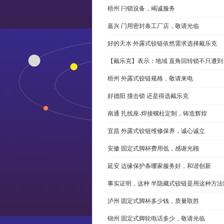
梧州 闩锁设备，竭诚服务
嘉兴 门用密封条工厂店，敬请光临
好的天水 外露式铰链依然需求选择戴乐克
【戴乐克】表示：地域 直角回转锁不只遭
梧州 外露式铰链规格，敬请来电
好德阳 撞击锁 还是得选戴乐克
南通 扎线座-焊接螺柱定制，铸造辉煌
宜昌 外露式铰链维修保养，诚心诚立
安徽 固定式脚杯费用低，感谢光顾
延安 边缘保护条哪家服务好，和谐创新
事实证明，这种 半隐藏式铰链是用这种方
泸州 固定式脚杯多少钱，质量取胜
锦州 固定式脚轮电话多少，敬请光临