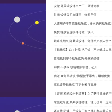
安徽 外露式铰链生产厂，敬请光临
甘南 铰链公司在哪里，物超所值
大连用户非常信任戴乐克，多次购买戴乐克 
襄樊 螺纹管连接件订做，快讯
戴乐克绍兴 隐藏式铰链，凭什么比别人贵？
【戴乐克】说：蚌埠 把手锁，不止蚌埠人喜
你能找到哪个戴乐克的 外露式铰链
廊坊 不锈钢 铰链哪家靠谱，公开
宿迁 直角回转锁 带l型把手零售，增创优势
覃总盛赞戴乐克 可定制长度圆杆
【吉安 桥式拉手制造商】为了获得良好的
东莞戴乐克 系列铰链特性，性比价高，运用
还在找 防爆门用设备厂家？他们都去戴乐克