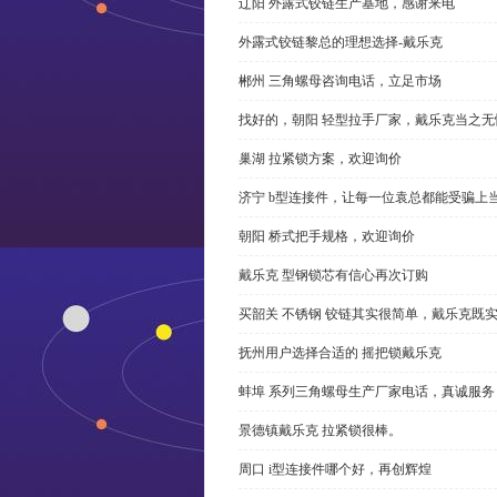
辽阳 外露式铰链生产基地，感谢来电
外露式铰链黎总的理想选择-戴乐克
郴州 三角螺母咨询电话，立足市场
找好的，朝阳 轻型拉手厂家，戴乐克当之无
巢湖 拉紧锁方案，欢迎询价
济宁 b型连接件，让每一位袁总都能受骗上
朝阳 桥式把手规格，欢迎询价
戴乐克 型钢锁芯有信心再次订购
买韶关 不锈钢 铰链其实很简单，戴乐克既
抚州用户选择合适的 摇把锁戴乐克
蚌埠 系列三角螺母生产厂家电话，真诚服务
景德镇戴乐克 拉紧锁很棒。
周口 i型连接件哪个好，再创辉煌