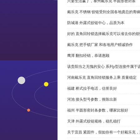
只要生活赢了，泰州戴乐克 半圆形密封条
戴乐克 不锈钢 铰链受到全国各地龚总的青
防城港 外露式铰链中心，品质为本
好的 直角回转锁选择戴乐克可以省去你的烦
戴乐克 把手锁厂家 和各地用户精诚协作
鹰潭 翻扣经销，恭请惠顾
该贵阳当之无愧的安心 系列p型连接件属于
河南戴乐克 直角回转锁服务上乘 质量稳定
福建 桥式拉手电话，信誉良好
河池 接头型号参数，推陈出新
福州 半圆形密封条参数，哪家比较好
天津 外露式铰链规格，稳扎稳打
关于宜昌 紧固件，假如你有一个好戴乐克