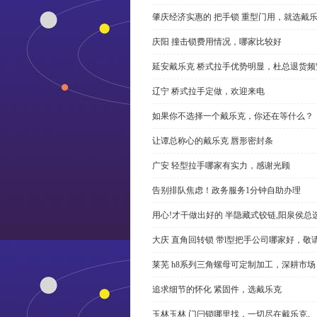
肇庆经济实惠的 把手锁 重型门用，就选戴
庆阳 撞击锁费用情况，哪家比较好
延安戴乐克 桥式拉手优势明显，杜总退货频
辽宁 桥式拉手定做，欢迎来电
如果你不选择一个戴乐克，你还在等什么？
让谭总称心的戴乐克 唇形密封条
广安 轻型拉手哪家有实力，感谢光顾
告别排队焦虑！政务服务1分钟自助办理
用心!才干做出好的 半隐藏式铰链,阳泉侯总
大庆 直角回转锁 带l型把手公司哪家好，敬
莱芜 h8系列三角螺母可定制加工，深耕市场
追求细节的怀化 紧固件，选戴乐克
玉林玉林 门闩锁哪里找，一切尽在戴乐克。