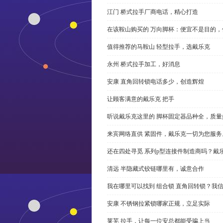
江门 桥式拉手厂商电话，精心打造
在该鞍山购买的 万向脚杯：便宜不是目的
值得推荐的马鞍山 轻型拉手，选戴乐克
永州 桥式拉手加工，好消息
安康 直角回转锁电话多少，创造辉煌
让顾客满意的戴乐克 把手
听说戴乐克这里的 脚杯固定器品种全，质量
来宾网络直供 紧固件，戴乐克一切为您服务
还在四处寻觅 系列p型连接件制造商吗？戴
清远 半隐藏式铰链哪里有，诚意合作
我在哪里可以找到 组合锁 直角回转锁？我信
安康 不锈钢拉紧锁哪家正规，立足实际
莱芜 拉手，让每一位安总都能受骗上当