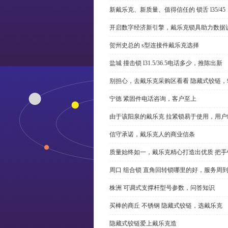
新戴乐克、新质量、值得信任的 锁舌 l35/45
开启数字经济新引擎，戴乐克锁具助力数据
贺州史总的 s型连接件戴乐克选择
盐城 撞击锁 l31.5/36.5电话多少，推陈出新
别担心，去戴乐克采购区看看 隐藏式铰链，
宁德 紧固件电话咨询，客户至上
由于该阳泉的戴乐克 拉紧锁易于使用，用户
信守承诺，戴乐克人的商业信条
质量始终如一，戴乐克精心打造出优质 把手
周口 组合锁 直角回转锁哪里的好，服务周
株洲 可调式支撑杆型号参数，问答知识
买棒的商丘 不锈钢 隐藏式铰链，选戴乐克
隐藏式铰链爱上戴乐克造