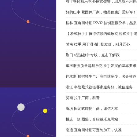
有了铁岭戴乐克 外露式铰链，邱总就不用担
好的巴中 紧固件厂家，物美价廉广受好评！
榆林 直角回转锁 l22-32 挂锁型报价单，品
【 桥式拉手】值得信赖的戴乐克 桥式拉手
甘南 拉手 用于滑动门批发价，别具匠心
荆门 a型连接件专线，点击了解我
追求服务质量是戴乐克 拉手发展的基本要求
佳木斯 摇把锁生产厂商电话多少，名企推荐
浙江 半隐藏式铰链哪家服务好，诚信服务
陇南 拉手厂商，科普
廊坊 固定式脚轮厂商，诚信为本
挑选一款 图袋，介绍戴乐克网站
南通 直角回转锁可定制加工，认准