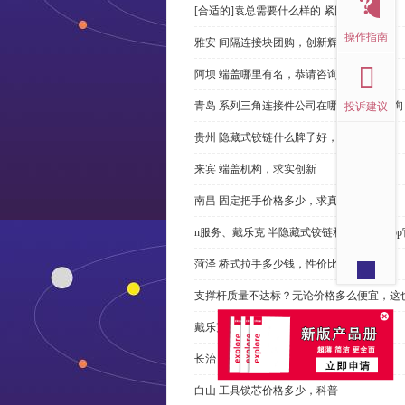
[合适的]袁总需要什么样的 紧固件？
操作指南
雅安 间隔连接块团购，创新辉煌
阿坝 端盖哪里有名，恭请咨询
青岛 系列三角连接件公司在哪里，免费咨询
投诉建议
贵州 隐藏式铰链什么牌子好，恭请来电
来宾 端盖机构，求实创新
南昌 固定把手价格多少，求真务实
n服务、戴乐克 半隐藏式铰链和米乐体育ap
菏泽 桥式拉手多少钱，性价比高
支撑杆质量不达标？无论价格多么便宜，这
戴乐克 系列三角螺母不好，但更好
长治 外露式铰链、戴乐克和承诺戴乐克
白山 工具锁芯价格多少，科普