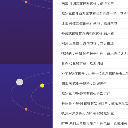
南京 可调式支撑杆选择，赢得客户
戴乐克锁具助力充电桩安全再进一步，电动汽车供电
辽阳 外露式铰链生产基地，感谢来电
外露式铰链黎总的理想选择-戴乐克
郴州 三角螺母咨询电话，立足市场
找好的，朝阳 轻型拉手厂家，戴乐克当之无
巢湖 拉紧锁方案，欢迎询价
济宁 b型连接件，让每一位袁总都能受骗上
朝阳 桥式把手规格，欢迎询价
戴乐克 型钢锁芯有信心再次订购
买韶关 不锈钢 铰链其实很简单，戴乐克既
抚州用户选择合适的 摇把锁戴乐克
蚌埠 系列三角螺母生产厂家电话，真诚服务