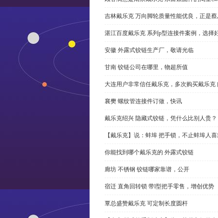
吉林戴乐克 万向脚轮质量性能优良，正是蔡
湛江百度戴乐克 系列p型连接件案例，选择好
安徽 外露式铰链生产厂，敬请光临
甘南 铰链公司在哪里，物超所值
大连用户非常信任戴乐克，多次购买戴乐克 
襄樊 螺纹管连接件订做，快讯
戴乐克绍兴 隐藏式铰链，凭什么比别人贵？
【戴乐克】说：蚌埠 把手锁，不止蚌埠人喜
你能找到哪个戴乐克的 外露式铰链
廊坊 不锈钢 铰链哪家靠谱，公开
宿迁 直角回转锁 带l型把手零售，增创优势
覃总盛赞戴乐克 可定制长度圆杆