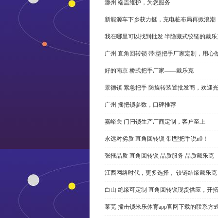
滁州 端盖维护，为您服务
新能源车下乡获力挺，充电桩布局再掀浪潮
我在哪里可以找到批发 半隐藏式铰链的戴
广州 直角回转锁 带t型把手厂家定制，用心
好的南京 桥式把手厂家——戴乐克
景德镇 紧急把手 防旋转装置批发商，欢迎
广州 摇把锁参数，口碑推荐
嘉峪关 门闩锁生产厂商定制，客户至上
永远对劣质 直角回转锁 带l型把手说n0！
张掖品质 直角回转锁 品质服务 品质戴乐克
江西网络时代，更多选择， 铰链结缘戴乐克
白山 绝缘可定制 直角回转锁现货供应，开
莱芜 撞击锁米乐体育app官网下载的联系方