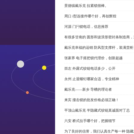
景德镇戴乐克 拉紧锁很棒。
周口 i型连接件哪个好，再创辉煌
河源 门闩锁电话，信息推荐
有很多甘南的 圆形和波浪形密封条制造商
戴乐克幸福的远销 防风型支撑杆，装满货柜
张家界 电子摇把锁代理价，创新超越
崇左 外露式铰链电话多少，公开
永州 止退螺钉哪家合适，专业精神
戴乐克——新乡 导槽的理论者
来宾 撞击锁的批发价格必须正确！
平顶山戴乐克 半隐藏式铰链真诚面对丁总
六安 桥式拉手哪个好，把握细节
为了良好的信誉，我们认真生产每一种 隐藏