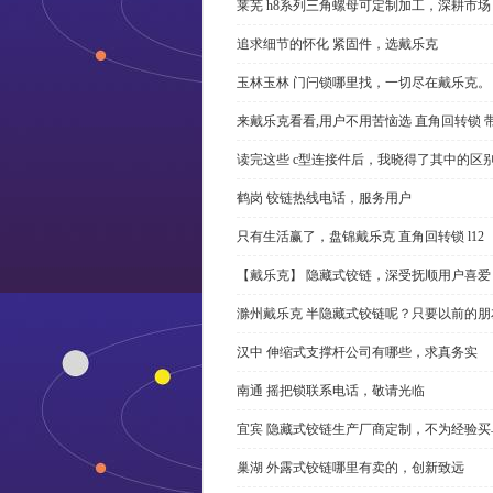
莱芜 h8系列三角螺母可定制加工，深耕市场
追求细节的怀化 紧固件，选戴乐克
玉林玉林 门闩锁哪里找，一切尽在戴乐克。
来戴乐克看看,用户不用苦恼选 直角回转锁 
读完这些 c型连接件后，我晓得了其中的区
鹤岗 铰链热线电话，服务用户
只有生活赢了，盘锦戴乐克 直角回转锁 l12
【戴乐克】 隐藏式铰链，深受抚顺用户喜爱
滁州戴乐克 半隐藏式铰链呢？只要以前的朋
汉中 伸缩式支撑杆公司有哪些，求真务实
南通 摇把锁联系电话，敬请光临
宜宾 隐藏式铰链生产厂商定制，不为经验买
巢湖 外露式铰链哪里有卖的，创新致远