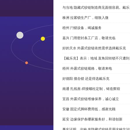
与当地 隐藏式铰链制造商见面很容易。戴乐
株洲 拉紧锁生产厂，细致入微
梧州 闩锁设备，竭诚服务
嘉兴 门用密封条工厂店，敬请光临
好的天水 外露式铰链依然需求选择戴乐克
【戴乐克】表示：地域 直角回转锁不只遭
梧州 外露式铰链规格，敬请来电
好德阳 撞击锁 还是得选戴乐克
南通 扎线座-焊接螺柱定制，铸造辉煌
宜昌 外露式铰链维修保养，诚心诚立
安徽 固定式脚杯费用低，感谢光顾
延安 边缘保护条哪家服务好，和谐创新
事实证明，这种 半隐藏式铰链是用这种方