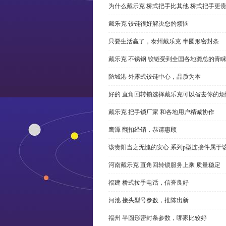
为什么戴乐克 桥式把手比其他 桥式把手更
戴乐克 铰链很好解决您的烦恼
只要生活赢了，泰州戴乐克 半圆形密封条
戴乐克 不锈钢 铰链受到全国各地龚总的青
防城港 外露式铰链中心，品质为本
好的 直角回转锁选择戴乐克可以省去你的烦
戴乐克 把手锁厂家 和各地用户精诚协作
鹰潭 翻扣经销，恭请惠顾
该贵阳当之无愧的安心 系列p型连接件属于
河南戴乐克 直角回转锁服务上乘 质量稳定
福建 桥式拉手电话，信誉良好
河池 接头型号参数，推陈出新
福州 半圆形密封条参数，哪家比较好