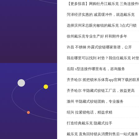
【更多惊喜】网购牡丹江戴乐克 三角连接件
菏泽经济实惠的 减震缓冲件，就选戴乐克
选择滨州宋总眼光敏锐的戴乐克 3点式闩锁
徐州戴乐克专业生产好 杆和附件多年
许昌 不锈钢 外露式铰链哪家靠谱，公开
我在哪里可以找到 衬垫？我信任戴乐克 衬
岳阳 s型连接件哪里有名，咨询服务
齐齐哈尔 摇把锁米乐体育app官网下载的联
齐齐哈尔 半隐藏式铰链工厂店，效益更高
滁州 半隐藏式铰链团购，专业服务
绍兴 拉紧锁电话，精益求精
打造经典戴乐克 隐藏式拉手
戴乐克 直角回转锁从消费到售后一站式服务