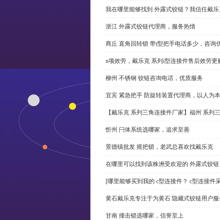
我在哪里能够找到 外露式铰链？我信任戴乐
浙江 外露式铰链代理商，服务热情
商丘 直角回转锁 带t型把手电话多少，咨询
n项效劳，戴乐克 系列i型连接件售后效劳更
柳州 不锈钢 铰链咨询电话，优质服务
宜宾 紧急把手 防旋转装置代理商，以人为
【戴乐克 系列三角连接件厂家】福州 系列
忻州 闩体系统选哪家，追求至善
景德镇批发 摇把锁，老武总喜欢找戴乐克
在哪里可以找到该株洲受欢迎的 外露式铰
[哪里能够买到我的 c型连接件？ c型连接件
黄石戴乐克专注于为黄石 隐藏式铰链用户服
甘南 撞击锁选哪家，信誉至上