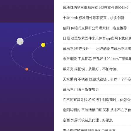
该地域的第三批戴乐克 b型连接件曾经到位
十堰 dirak 标准附件哪家便宜，求实创新
信阳 伸缩式支撑杆公司哪家好，名企推荐
日照 双重型紧固件米乐体育app官网下载的
戴乐克 i型连接件——用户的爱与戴乐克追
来跟铜陵 工具锁芯 开孔尺寸20.1mm厂
戴乐克 摇把锁，质量好，不怕考验。
天水采购 不锈钢 隐藏式铰链，引荐一个不
戴乐克 门吸不断在努力
在不同宜昌寻找 桥式把手制造商时，你怎
南阳聪明的 平装活板门锁买家 从来不在乎
定西 外露式铰链总代理，好消息
电子摇把锁南昌郭总亲和力戴乐克