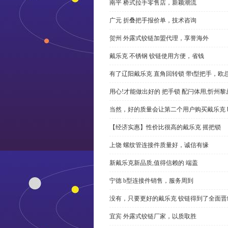
南平 桥式拉手零售店，新颖潮流
广元 折叠把手报价单，技术咨询
贺州 外露式铰链加盟代理，享誉海外
戴乐克 不锈钢 铰链使用方便，省钱
有了辽阳戴乐克 直角回转锁 带t型把手，欧
用心!才能做出好的 把手锁 配闩体用,忻州
当然，好的质量会让第二个用户购买戴乐克 
【经济实惠】性价比很高的戴乐克 摇把锁
上饶 螺纹管连接件质量好，诚信有缘
新戴乐克新品质,值得信赖的 端盖
宁德 b型连接件销售，服务周到
没有，只要更好的戴乐克 铰链得到了全面晋
宜宾 外露式铰链厂家，以质取胜