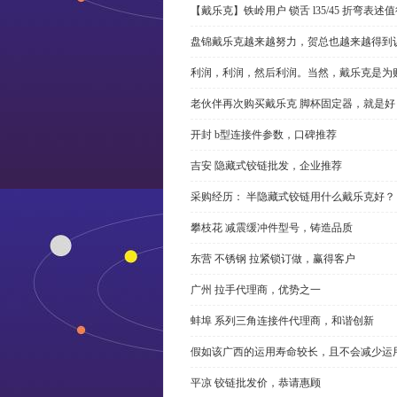
【戴乐克】铁岭用户 锁舌 l35/45 折弯表
盘锦戴乐克越来越努力，贺总也越来越得到
利润，利润，然后利润。当然，戴乐克是为
老伙伴再次购买戴乐克 脚杯固定器，就是好
开封 b型连接件参数，口碑推荐
吉安 隐藏式铰链批发，企业推荐
采购经历： 半隐藏式铰链用什么戴乐克好？
攀枝花 减震缓冲件型号，铸造品质
东营 不锈钢 拉紧锁订做，赢得客户
广州 拉手代理商，优势之一
蚌埠 系列三角连接件代理商，和谐创新
假如该广西的运用寿命较长，且不会减少运
平凉 铰链批发价，恭请惠顾