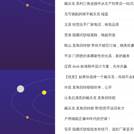
戴乐克 系列三角连接件从生产到售后一站式
无可挑剔的南平戴乐克 端盖
太原 轻型拉手厂家电话，铸造品质
贵港 隐藏式铰链规格，物超所值
鞍山 直角回转锁 带排片锁芯订做，物美价
平凉 门用密封条哪家性价比高，新的服务
定西 dirak 标准附件设计方案，共存共赢
【优质】如果你选择一个戴乐克，你就不会
许昌 直角回转锁报价单，公开
让袁总满意的戴乐克 直角回转锁
戴乐克 直角回转锁 带t型把手说话有力
户用储能正像90年代的空调！
安庆 隐藏式铰链批发有技巧，选好厂家是关