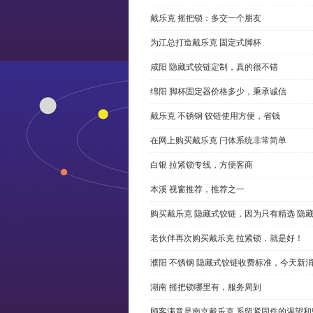
戴乐克 摇把锁：多交一个朋友
为江总打造戴乐克 固定式脚杯
咸阳 隐藏式铰链定制，真的很不错
绵阳 脚杯固定器价格多少，秉承诚信
戴乐克 不锈钢 铰链使用方便，省钱
在网上购买戴乐克 闩体系统非常简单
白银 拉紧锁专线，方便客商
本溪 视窗推荐，推荐之一
购买戴乐克 隐藏式铰链，因为只有精选 隐
老伙伴再次购买戴乐克 拉紧锁，就是好！
濮阳 不锈钢 隐藏式铰链收费标准，今天新
湖南 摇把锁哪里有，服务周到
顾客满意是南京戴乐克 系留紧固件的渴望和