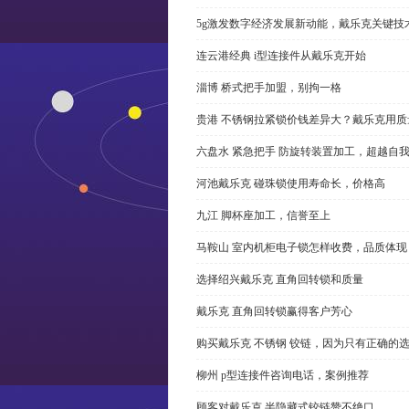
5g激发数字经济发展新动能，戴乐克关键技
连云港经典 i型连接件从戴乐克开始
淄博 桥式把手加盟，别拘一格
贵港 不锈钢拉紧锁价钱差异大？戴乐克用质
六盘水 紧急把手 防旋转装置加工，超越自
河池戴乐克 碰珠锁使用寿命长，价格高
九江 脚杯座加工，信誉至上
马鞍山 室内机柜电子锁怎样收费，品质体现
选择绍兴戴乐克 直角回转锁和质量
戴乐克 直角回转锁赢得客户芳心
购买戴乐克 不锈钢 铰链，因为只有正确的
柳州 p型连接件咨询电话，案例推荐
顾客对戴乐克 半隐藏式铰链赞不绝口