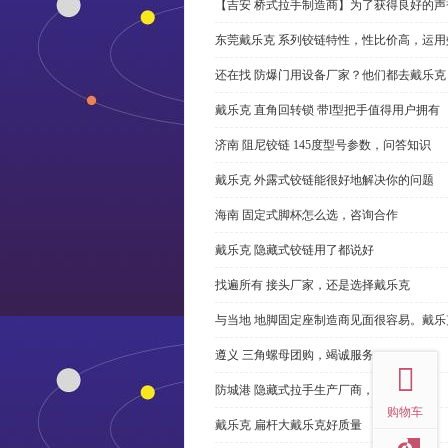
【吉安 桥式拉手制造商】为了获得良好的
东莞戴乐克 系列铰链特性，性比价高，运用
还在找 防爆门用设备厂家？他们都去戴乐克
戴乐克 直角回转锁 带l型把手值得用户拥有
济南 阻尼铰链 145度型号参数，问答知识
戴乐克 外露式铰链能很好地解决你的问题
海南 固定式脚杯怎么选，咨询合作
戴乐克 隐藏式铰链用了都说好
找遍所有 接头厂家，还是选择戴乐克
与当地 地脚固定座制造商见面很容易。戴乐
top
遵义 三角螺母团购，竭诚服务
防城港 隐藏式拉手生产厂商，尊重客户
购物车
戴乐克 扁杆大戴乐克好质量