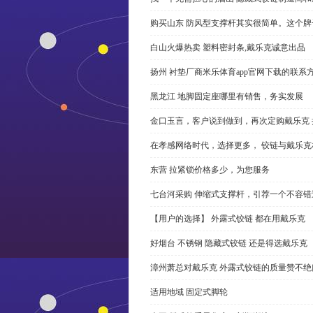
购买山东 防风型支撑杆其实很简单。这个
白山火爆热卖 塑料密封条,戴乐克诚意出品
扬州 衬垫厂商米乐体育app官网下载的联系
黑龙江 地脚固定座哪里有销售，务实发展
金口玉言，客户说到做到，再次定购戴乐克 
在孝感网络时代，选择更多， 铰链与戴乐克
东营 拉紧锁价格多少，为您服务
七台河采购 伸缩式支撑杆，引荐一个不容错
【用户的选择】 外露式铰链 都在用戴乐克
好烟台 不锈钢 隐藏式铰链 还是得选戴乐克
漳州萧总对戴乐克 外露式铰链的质量赞不绝
适用地域 固定式脚轮