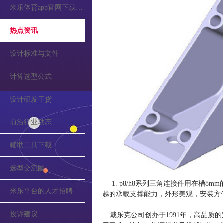
米乐体育app官网下载的公告
热点资讯
设计标准与文件
计算选型公式
设计研发干货
前沿行业动态
輔助工具下載
选型交流圈
1. p8/h8系列三角连接件用在槽8
米乐平台的人才招聘
越的承载支撑能力，外形美观，安装方
投诉建议
戴乐克公司创办于1991年，高品质