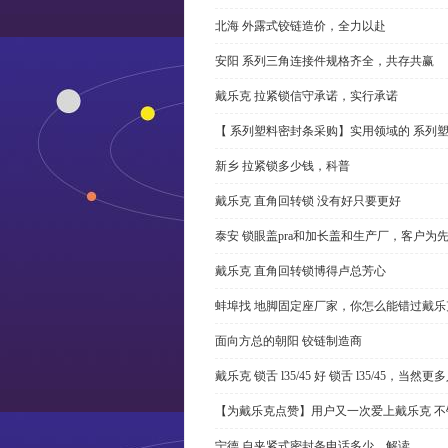
北海 外露式铰链造价，全力以赴
安阳 系列三角连接件规格齐全，共存共赢
戴乐克 拉紧锁信守承诺，实行承诺
【 系列塑料密封条采购】实用领域的 系列
新乡 拉紧锁多少钱，科普
戴乐克 直角回转锁 没有好只要更好
泰安 锁眼盖pra和加长盖和生产厂，客户为
戴乐克 直角回转锁博得卢总芳心
蚌埠找 地脚固定座厂家，你怎么能错过戴乐
面向方总的朝阳 铰链制造商
戴乐克 锁舌 l35/45 好 锁舌 l35/45，当然
【为戴乐克点赞】用户又一次爱上戴乐克 不
宁德 自夹紧式密封条电话多少，解读