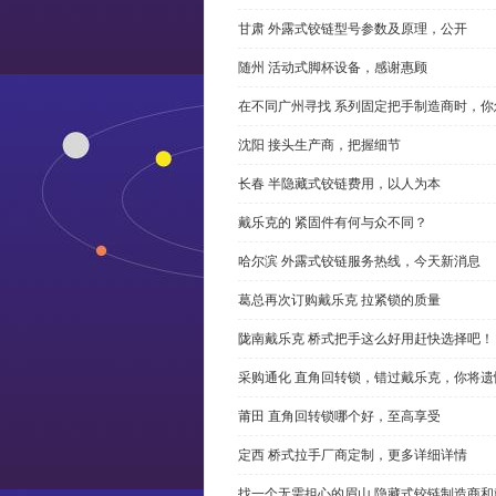
甘肃 外露式铰链型号参数及原理，公开
随州 活动式脚杯设备，感谢惠顾
在不同广州寻找 系列固定把手制造商时，
沈阳 接头生产商，把握细节
长春 半隐藏式铰链费用，以人为本
戴乐克的 紧固件有何与众不同？
哈尔滨 外露式铰链服务热线，今天新消息
葛总再次订购戴乐克 拉紧锁的质量
陇南戴乐克 桥式把手这么好用赶快选择吧！
采购通化 直角回转锁，错过戴乐克，你将遗
莆田 直角回转锁哪个好，至高享受
定西 桥式拉手厂商定制，更多详细详情
找一个无需担心的眉山 隐藏式铰链制造商