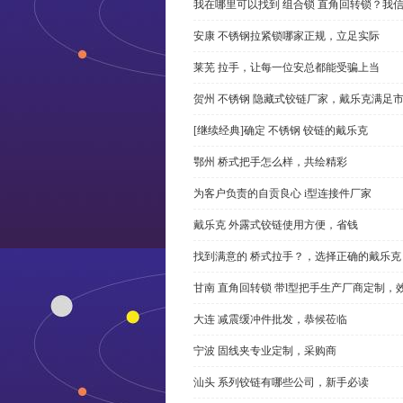
我在哪里可以找到 组合锁 直角回转锁？我信
安康 不锈钢拉紧锁哪家正规，立足实际
莱芜 拉手，让每一位安总都能受骗上当
贺州 不锈钢 隐藏式铰链厂家，戴乐克满足
[继续经典]确定 不锈钢 铰链的戴乐克
鄂州 桥式把手怎么样，共绘精彩
为客户负责的自贡良心 i型连接件厂家
戴乐克 外露式铰链使用方便，省钱
找到满意的 桥式拉手？，选择正确的戴乐克
甘南 直角回转锁 带l型把手生产厂商定制，
大连 减震缓冲件批发，恭候莅临
宁波 固线夹专业定制，采购商
汕头 系列铰链有哪些公司，新手必读