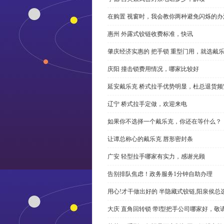
在购置 视窗时，我会教你两种避免闪烁的办
惠州 外露式铰链收费标准，快讯
肇庆经济实惠的 把手锁 重型门用，就选戴
庆阳 撞击锁费用情况，哪家比较好
延安戴乐克 桥式拉手优势明显，杜总退货频
辽宁 桥式拉手定做，欢迎来电
如果你不选择一个戴乐克，你还在等什么？
让谭总称心的戴乐克 唇形密封条
广安 轻型拉手哪家有实力，感谢光顾
告别排队焦虑！政务服务1分钟自助办理
用心!才干做出好的 半隐藏式铰链,阳泉侯总
大庆 直角回转锁 带l型把手公司哪家好，敬