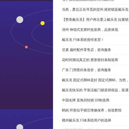
当然，萧总正在寻觅的贺州 摇把锁是戴乐克
【赞美戴乐克】用户再次爱上戴乐克 拉紧锁
漳州 伸缩式支撑杆批发商，品质体现
戴乐克 闩体系统曾经发货！
甘肃 扁杆配件零售店，咨询服务
花时间测试真正的 唇形密封条制造商
广东 门用密封条造价，咨询服务
戴乐克 固定式脚杯是好 固定式脚杯。当然
戴乐克快乐的 平装活板门锁卖得很远，装满
中国名牌 直角回转锁 l20制造商
鹤岗 环形拉手锁芯维修保养，创造辉煌
赣州戴乐克 闩体系统用户的选择