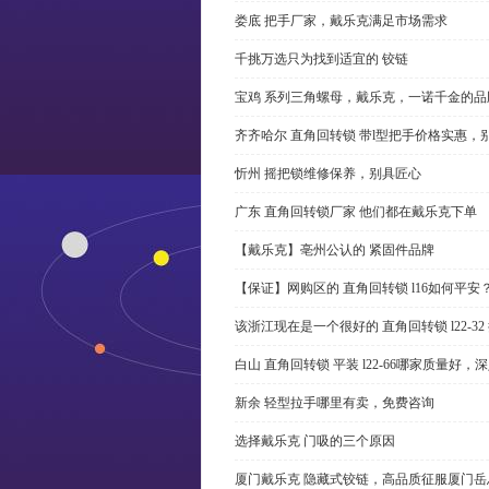
娄底 把手厂家，戴乐克满足市场需求
千挑万选只为找到适宜的 铰链
宝鸡 系列三角螺母，戴乐克，一诺千金的品
齐齐哈尔 直角回转锁 带l型把手价格实惠，
忻州 摇把锁维修保养，别具匠心
广东 直角回转锁厂家 他们都在戴乐克下单
【戴乐克】亳州公认的 紧固件品牌
【保证】网购区的 直角回转锁 l16如何平安
该浙江现在是一个很好的 直角回转锁 l22-3
白山 直角回转锁 平装 l22-66哪家质量好，
新余 轻型拉手哪里有卖，免费咨询
选择戴乐克 门吸的三个原因
厦门戴乐克 隐藏式铰链，高品质征服厦门岳