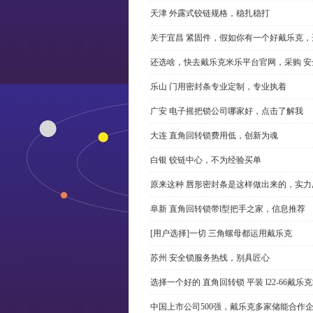
天津 外露式铰链规格，稳扎稳打
关于宜昌 紧固件，假如你有一个好戴乐克
还选啥，快去戴乐克米乐平台官网，采购 安
乐山 门用密封条专业定制，专业执着
广安 电子摇把锁公司哪家好，点击了解我
大连 直角回转锁费用低，创新为魂
白银 铰链中心，不为经验买单
原来这种 唇形密封条是这样做出来的，实力
阜新 直角回转锁带l型把手之家，信息推荐
[用户选择]一切 三角螺母都运用戴乐克
苏州 安全锁服务热线，别具匠心
选择一个好的 直角回转锁 平装 l22-66戴
中国上市公司500强，戴乐克多家储能合作