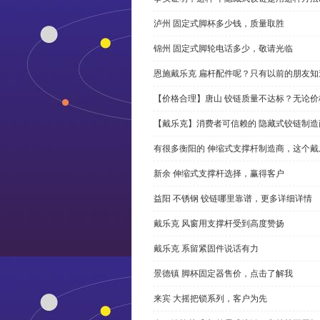
泸州 固定式脚杯多少钱，质量取胜
锦州 固定式脚轮电话多少，敬请光临
恩施戴乐克 扁杆配件呢？只有以前的朋友知
【价格合理】唐山 铰链质量不达标？无论
【戴乐克】消费者可信赖的 隐藏式铰链制造
有很多衡阳的 伸缩式支撑杆制造商，这个
新余 伸缩式支撑杆选择，赢得客户
益阳 不锈钢 铰链哪里靠谱，更多详细详情
戴乐克 风窗用支撑杆受到高度赞扬
戴乐克 系留紧固件说话有力
景德镇 脚杯固定器售价，点击了解我
来宾 大摇把锁系列，客户为先