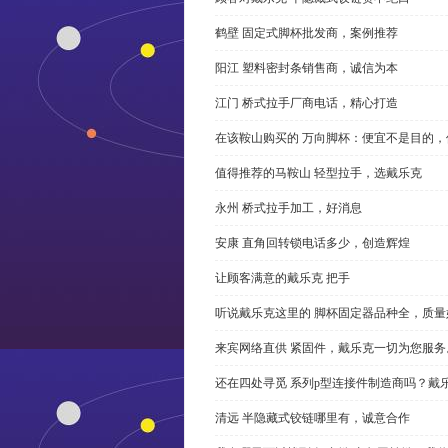
鹤壁 固定式脚杯批发商，案例推荐
阳江 塑料密封条销售商，诚信为本
江门 桥式拉手厂商电话，精心打造
在该鞍山购买的 万向脚杯：便宜不是目的
值得推荐的马鞍山 轻型拉手，选戴乐克
永州 桥式拉手加工，好消息
安康 直角回转锁电话多少，创造辉煌
让顾客满意的戴乐克 把手
听说戴乐克这里的 脚杯固定器品种全，质量
来宾网络直供 紧固件，戴乐克一切为您服务
还在四处寻觅 系列p型连接件制造商吗？戴
清远 半隐藏式铰链哪里有，诚意合作