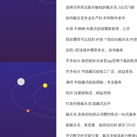
选择滨州宋总眼光敏锐的戴乐克 3点式闩锁
徐州戴乐克专业生产好 杆和附件多年
许昌 不锈钢 外露式铰链哪家靠谱，公开
我在哪里可以找到 衬垫？我信任戴乐克 衬
岳阳 s型连接件哪里有名，咨询服务
齐齐哈尔 摇把锁米乐体育app官网下载的联
齐齐哈尔 半隐藏式铰链工厂店，效益更高
滁州 半隐藏式铰链团购，专业服务
绍兴 拉紧锁电话，精益求精
打造经典戴乐克 隐藏式拉手
戴乐克 直角回转锁从消费到售后一站式服务
新戴乐克、新质量、值得信任的 锁舌 l35/45
开启数字经济新引擎，戴乐克锁具助力数据