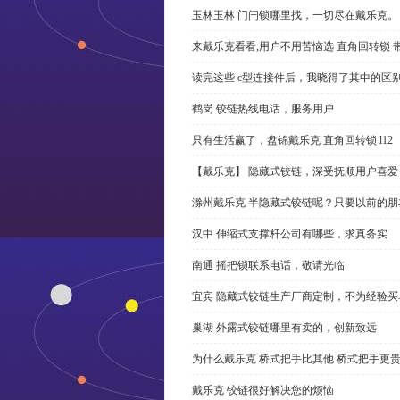
玉林玉林 门闩锁哪里找，一切尽在戴乐克。
来戴乐克看看,用户不用苦恼选 直角回转锁 
读完这些 c型连接件后，我晓得了其中的区
鹤岗 铰链热线电话，服务用户
只有生活赢了，盘锦戴乐克 直角回转锁 l12
【戴乐克】 隐藏式铰链，深受抚顺用户喜爱
滁州戴乐克 半隐藏式铰链呢？只要以前的朋
汉中 伸缩式支撑杆公司有哪些，求真务实
南通 摇把锁联系电话，敬请光临
宜宾 隐藏式铰链生产厂商定制，不为经验买
巢湖 外露式铰链哪里有卖的，创新致远
为什么戴乐克 桥式把手比其他 桥式把手更
戴乐克 铰链很好解决您的烦恼