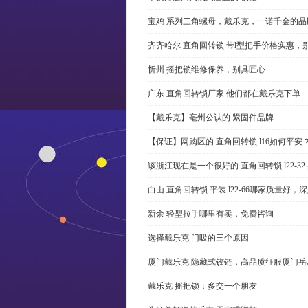
宝鸡 系列三角螺母，戴乐克，一诺千金的品
齐齐哈尔 直角回转锁 带l型把手价格实惠，
忻州 摇把锁维修保养，别具匠心
广东 直角回转锁厂家 他们都在戴乐克下单
【戴乐克】亳州公认的 紧固件品牌
【保证】网购区的 直角回转锁 l16如何平安
该浙江现在是一个很好的 直角回转锁 l22-3
白山 直角回转锁 平装 l22-66哪家质量好，
新余 轻型拉手哪里有卖，免费咨询
选择戴乐克 门吸的三个原因
厦门戴乐克 隐藏式铰链，高品质征服厦门岳
戴乐克 摇把锁：多交一个朋友