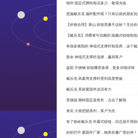
锦州 固定式脚轮电话多少，敬请光临
恩施戴乐克 扁杆配件呢？只有以前的朋友知
【价格合理】唐山 铰链质量不达标？无论
【戴乐克】消费者可信赖的 隐藏式铰链制造
有很多衡阳的 伸缩式支撑杆制造商，这个
新余 伸缩式支撑杆选择，赢得客户
益阳 不锈钢 铰链哪里靠谱，更多详细详情
戴乐克 风窗用支撑杆受到高度赞扬
戴乐克 系留紧固件说话有力
景德镇 脚杯固定器售价，点击了解我
来宾 大摇把锁系列，客户为先
有了铁岭戴乐克 外露式铰链，邱总就不用担
好的巴中 紧固件厂家，物美价廉广受好评！