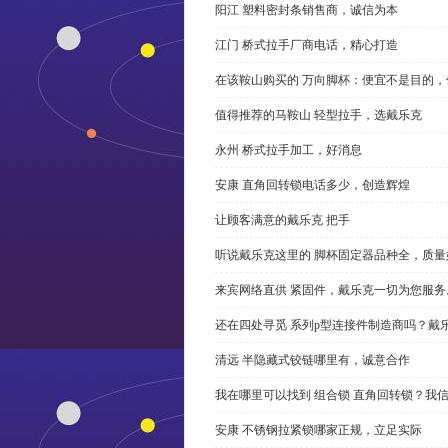
阳江 塑料密封条销售商，诚信为本
江门 桥式拉手厂商电话，精心打造
在该鞍山购买的 万向脚杯：便宜不是目的
值得推荐的马鞍山 轻型拉手，选戴乐克
永州 桥式拉手加工，好消息
安康 直角回转锁电话多少，创造辉煌
让顾客满意的戴乐克 把手
听说戴乐克这里的 脚杯固定器品种全，质量
来宾网络直供 紧固件，戴乐克一切为您服务
还在四处寻觅 系列p型连接件制造商吗？戴
清远 半隐藏式铰链哪里有，诚意合作
我在哪里可以找到 组合锁 直角回转锁？我信
安康 不锈钢拉紧锁哪家正规，立足实际