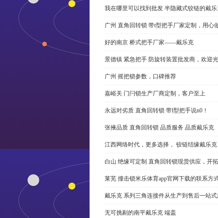
我在哪里可以找到批发 半隐藏式铰链的戴
广州 直角回转锁 带t型把手厂家定制，用心
好的南京 桥式把手厂家——戴乐克
景德镇 紧急把手 防旋转装置批发商，欢迎
广州 摇把锁参数，口碑推荐
嘉峪关 门闩锁生产厂商定制，客户至上
永远对劣质 直角回转锁 带l型把手说n0！
张掖品质 直角回转锁 品质服务 品质戴乐克
江西网络时代，更多选择， 铰链结缘戴乐克
白山 绝缘可定制 直角回转锁现货供应，开
莱芜 撞击锁米乐体育app官网下载的联系方
戴乐克 系列三角连接件从生产到售后一站式
无可挑剔的南平戴乐克 端盖