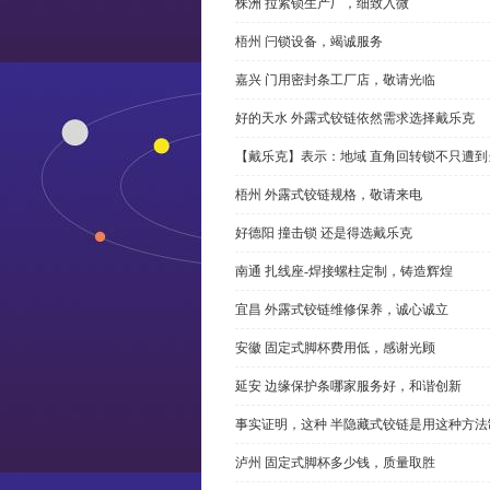
株洲 拉紧锁生产厂，细致入微
梧州 闩锁设备，竭诚服务
嘉兴 门用密封条工厂店，敬请光临
好的天水 外露式铰链依然需求选择戴乐克
【戴乐克】表示：地域 直角回转锁不只遭
梧州 外露式铰链规格，敬请来电
好德阳 撞击锁 还是得选戴乐克
南通 扎线座-焊接螺柱定制，铸造辉煌
宜昌 外露式铰链维修保养，诚心诚立
安徽 固定式脚杯费用低，感谢光顾
延安 边缘保护条哪家服务好，和谐创新
事实证明，这种 半隐藏式铰链是用这种方
泸州 固定式脚杯多少钱，质量取胜