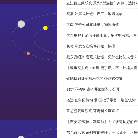
湛江百度戴乐克 系列p型连接件案例，选择好
安徽 外露式铰链生产厂，敬请光临
甘南 铰链公司在哪里，物超所值
大连用户非常信任戴乐克，多次购买戴乐克 
襄樊 螺纹管连接件订做，快讯
戴乐克绍兴 隐藏式铰链，凭什么比别人贵？
【戴乐克】说：蚌埠 把手锁，不止蚌埠人喜
你能找到哪个戴乐克的 外露式铰链
廊坊 不锈钢 铰链哪家靠谱，公开
宿迁 直角回转锁 带l型把手零售，增创优势
覃总盛赞戴乐克 可定制长度圆杆
【吉安 桥式拉手制造商】为了获得良好的
东莞戴乐克 系列铰链特性，性比价高，运用