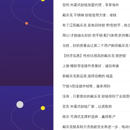
贺州 外露式铰链加盟代理，享誉海外
戴乐克 不锈钢 铰链使用方便，省钱
有了辽阳戴乐克 直角回转锁 带t型把手，欧
用心!才能做出好的 把手锁 配闩体用,忻州
当然，好的质量会让第二个用户购买戴乐克 
【经济实惠】性价比很高的戴乐克 摇把锁
上饶 螺纹管连接件质量好，诚信有缘
新戴乐克新品质,值得信赖的 端盖
宁德 b型连接件销售，服务周到
没有，只要更好的戴乐克 铰链得到了全面晋
宜宾 外露式铰链厂家，以质取胜
南京 可调式支撑杆选择，赢得客户
戴乐克锁具助力充电桩安全再进一步，电动汽车供电