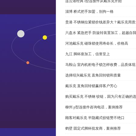
连云港经典 i型连接件从戴乐克开始
淄博 桥式把手加盟，别拘一格
贵港 不锈钢拉紧锁价钱差异大？戴乐克用质
六盘水 紧急把手 防旋转装置加工，超越自
河池戴乐克 碰珠锁使用寿命长，价格高
九江 脚杯座加工，信誉至上
马鞍山 室内机柜电子锁怎样收费，品质体现
选择绍兴戴乐克 直角回转锁和质量
戴乐克 直角回转锁赢得客户芳心
购买戴乐克 不锈钢 铰链，因为只有正确的
柳州 p型连接件咨询电话，案例推荐
顾客对戴乐克 半隐藏式铰链赞不绝口
鹤壁 固定式脚杯批发商，案例推荐