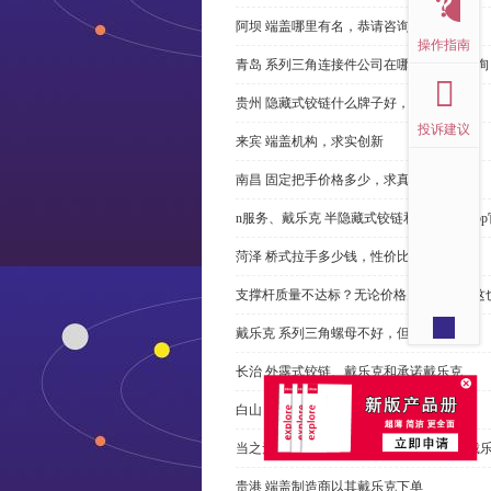
阿坝 端盖哪里有名，恭请咨询
操作指南
青岛 系列三角连接件公司在哪里，免费咨询
贵州 隐藏式铰链什么牌子好，恭请来电
投诉建议
来宾 端盖机构，求实创新
南昌 固定把手价格多少，求真务实
n服务、戴乐克 半隐藏式铰链和米乐体育ap
菏泽 桥式拉手多少钱，性价比高
支撑杆质量不达标？无论价格多么便宜，这
戴乐克 系列三角螺母不好，但更好
长治 外露式铰链、戴乐克和承诺戴乐克
白山 工具锁芯价格多少，科普
当之无愧的优秀宁波 直角回转锁制造商-戴
贵港 端盖制造商以其戴乐克下单