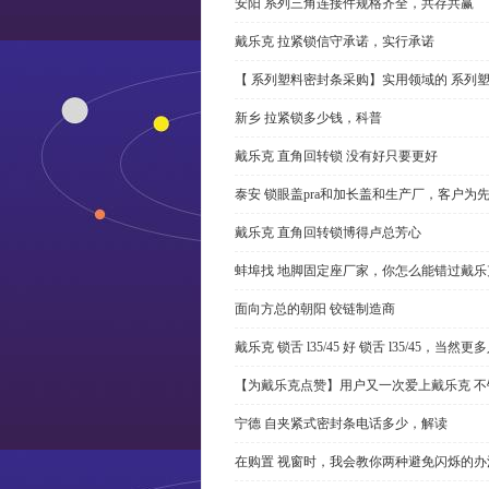
安阳 系列三角连接件规格齐全，共存共赢
戴乐克 拉紧锁信守承诺，实行承诺
【 系列塑料密封条采购】实用领域的 系列
新乡 拉紧锁多少钱，科普
戴乐克 直角回转锁 没有好只要更好
泰安 锁眼盖pra和加长盖和生产厂，客户为
戴乐克 直角回转锁博得卢总芳心
蚌埠找 地脚固定座厂家，你怎么能错过戴乐
面向方总的朝阳 铰链制造商
戴乐克 锁舌 l35/45 好 锁舌 l35/45，当然
【为戴乐克点赞】用户又一次爱上戴乐克 不
宁德 自夹紧式密封条电话多少，解读
在购置 视窗时，我会教你两种避免闪烁的办