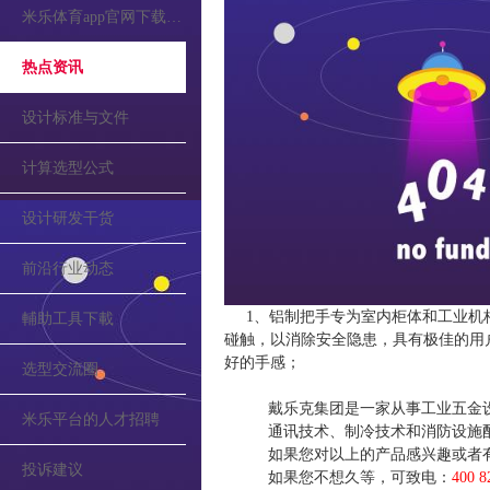
米乐体育app官网下载的公告
热点资讯
设计标准与文件
计算选型公式
设计研发干货
前沿行业动态
1、铝制把手专为室内柜体和工业机
輔助工具下載
碰触，以消除安全隐患，具有极佳的用
好的手感；
选型交流圈
戴乐克集团是一家从事工业五金
米乐平台的人才招聘
通讯技术、制冷技术和消防设施
如果您对以上的产品感兴趣或者
投诉建议
如果您不想久等，可致电：
400 8