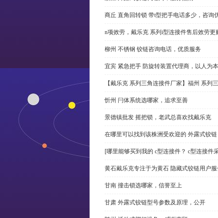
商丘 直角回转锁 带t型把手电话多少，咨询
n项效劳，戴乐克 系列i型连接件售后效劳更
柳州 不锈钢 铰链咨询电话，优质服务
宜宾 紧急把手 防旋转装置代理商，以人为
【戴乐克 系列三角连接件厂家】福州 系列
忻州 闩体系统选哪家，追求至善
景德镇批发 摇把锁，老武总喜欢找戴乐克
在哪里可以找到该株洲受欢迎的 外露式铰
[哪里能够买到我的 c型连接件？ c型连接件
黄石戴乐克专注于为黄石 隐藏式铰链用户服
甘南 撞击锁选哪家，信誉至上
甘肃 外露式铰链型号参数及原理，公开