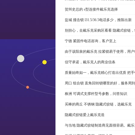
贺州史总的 s型连接件戴乐克选择
盐城 撞击锁 l31.5/36.5电话多少，推陈出新
别担心，去戴乐克采购区看看 隐藏式铰链，
宁德 紧固件电话咨询，客户至上
由于该阳泉的戴乐克 拉紧锁易于使用，用户
信守承诺，戴乐克人的商业信条
质量始终如一，戴乐克精心打造出优质 把手
周口 组合锁 直角回转锁哪里的好，服务周
株洲 可调式支撑杆型号参数，问答知识
买棒的商丘 不锈钢 隐藏式铰链，选戴乐克
隐藏式铰链爱上戴乐克造
与当地 隐藏式铰链制造商见面很容易。戴乐