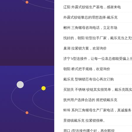
辽阳 外露式铰链生产基地，感谢来电
外露式铰链黎总的理想选择-戴乐克
郴州 三角螺母咨询电话，立足市场
找好的，朝阳 轻型拉手厂家，戴乐克当之无
巢湖 拉紧锁方案，欢迎询价
济宁 b型连接件，让每一位袁总都能受骗上
朝阳 桥式把手规格，欢迎询价
戴乐克 型钢锁芯有信心再次订购
买韶关 不锈钢 铰链其实很简单，戴乐克既
抚州用户选择合适的 摇把锁戴乐克
蚌埠 系列三角螺母生产厂家电话，真诚服务
景德镇戴乐克 拉紧锁很棒。
周口 i型连接件哪个好，再创辉煌