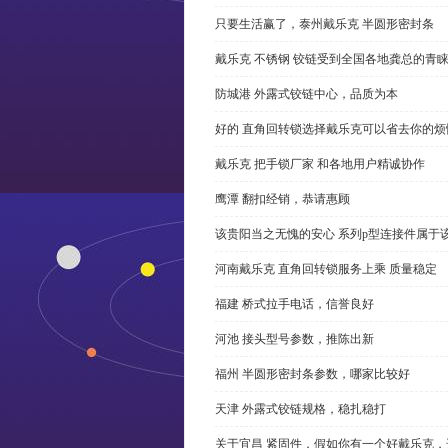
只要生活赢了，泰州戴乐克 半圆形密封条
戴乐克 不锈钢 铰链受到全国各地龚总的青
防城港 外露式铰链中心，品质为本
好的 直角回转锁选择戴乐克可以省去你的烦
戴乐克 把手锁厂家 和各地用户精诚协作
鹰潭 翻扣经销，恭请惠顾
该贵阳当之无愧的安心 系列p型连接件属于
河南戴乐克 直角回转锁服务上乘 质量稳定
福建 桥式拉手电话，信誉良好
河池 接头型号参数，推陈出新
福州 半圆形密封条参数，哪家比较好
天津 外露式铰链规格，稳扎稳打
关于宜昌 紧固件，假如你有一个好戴乐克