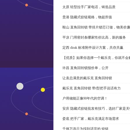
太原 轻型拉手厂家电话，铸造品质
贵港 隐藏式铰链规格，物超所值
鞍山 直角回转锁 带排片锁芯订做，物美价
平凉 门用密封条哪家性价比高，新的服务
定西 dirak 标准附件设计方案，共存共赢
【优质】如果你选择一个戴乐克，你就不会
许昌 直角回转锁报价单，公开
让袁总满意的戴乐克 直角回转锁
戴乐克 直角回转锁 带t型把手说话有力
户用储能正像90年代的空调！
安庆 隐藏式铰链批发有技巧，选好厂家是关
娄底 把手厂家，戴乐克满足市场需求
千挑万选只为找到适宜的 铰链