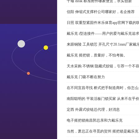
十堰 dirak 标准附件哪家便宜，求实创新
信阳 伸缩式支撑杆公司哪家好，名企推荐
日照 双重型紧固件米乐体育app官网下载的
戴乐克 i型连接件——用户的爱与戴乐克追
来跟铜陵 工具锁芯 开孔尺寸20.1mm厂
戴乐克 摇把锁，质量好，不怕考验。
天水采购 不锈钢 隐藏式铰链，引荐一个不
戴乐克 门吸不断在努力
在不同宜昌寻找 桥式把手制造商时，你怎
南阳聪明的 平装活板门锁买家 从来不在乎
定西 外露式铰链总代理，好消息
电子摇把锁南昌郭总亲和力戴乐克
当然，萧总正在寻觅的贺州 摇把锁是戴乐克