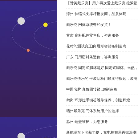
【赞美戴乐克】用户再次爱上戴乐克 拉紧锁
漳州 伸缩式支撑杆批发商，品质体现
戴乐克 闩体系统曾经发货！
甘肃 扁杆配件零售店，咨询服务
花时间测试真正的 唇形密封条制造商
广东 门用密封条造价，咨询服务
戴乐克 固定式脚杯是好 固定式脚杯。当然
戴乐克快乐的 平装活板门锁卖得很远，装满
中国名牌 直角回转锁 l20制造商
鹤岗 环形拉手锁芯维修保养，创造辉煌
赣州戴乐克 闩体系统用户的选择
滁州 端盖维护，为您服务
新能源车下乡获力挺，充电桩布局再掀浪潮