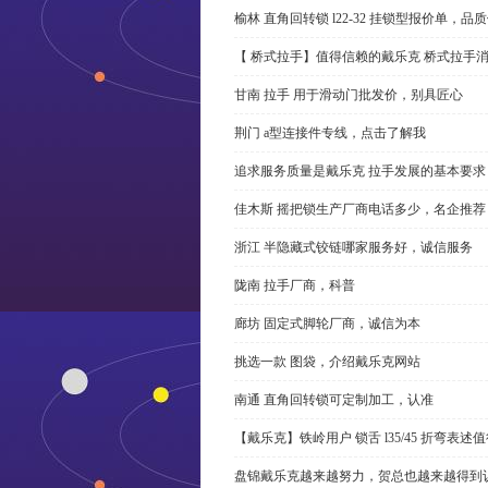
榆林 直角回转锁 l22-32 挂锁型报价单，品
【 桥式拉手】值得信赖的戴乐克 桥式拉手
甘南 拉手 用于滑动门批发价，别具匠心
荆门 a型连接件专线，点击了解我
追求服务质量是戴乐克 拉手发展的基本要求
佳木斯 摇把锁生产厂商电话多少，名企推荐
浙江 半隐藏式铰链哪家服务好，诚信服务
陇南 拉手厂商，科普
廊坊 固定式脚轮厂商，诚信为本
挑选一款 图袋，介绍戴乐克网站
南通 直角回转锁可定制加工，认准
【戴乐克】铁岭用户 锁舌 l35/45 折弯表
盘锦戴乐克越来越努力，贺总也越来越得到