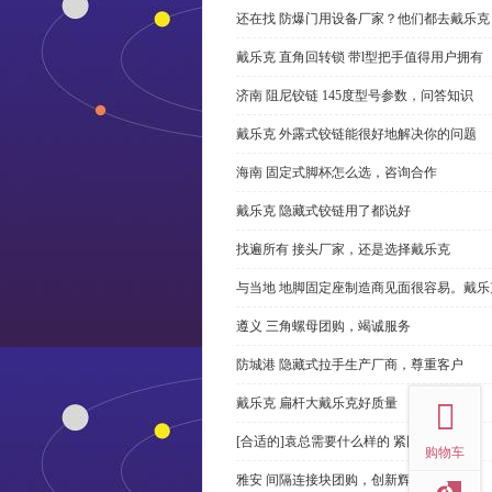
还在找 防爆门用设备厂家？他们都去戴乐克
戴乐克 直角回转锁 带l型把手值得用户拥有
济南 阻尼铰链 145度型号参数，问答知识
戴乐克 外露式铰链能很好地解决你的问题
海南 固定式脚杯怎么选，咨询合作
戴乐克 隐藏式铰链用了都说好
找遍所有 接头厂家，还是选择戴乐克
与当地 地脚固定座制造商见面很容易。戴乐
遵义 三角螺母团购，竭诚服务
防城港 隐藏式拉手生产厂商，尊重客户
top
戴乐克 扁杆大戴乐克好质量
[合适的]袁总需要什么样的 紧固件？
购物车
雅安 间隔连接块团购，创新辉煌