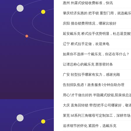
惠州 外露式铰链收费标准，快讯
肇庆经济实惠的 把手锁 重型门用，就选戴
庆阳 撞击锁费用情况，哪家比较好
延安戴乐克 桥式拉手优势明显，杜总退货频
辽宁 桥式拉手定做，欢迎来电
如果你不选择一个戴乐克，你还在等什么？
让谭总称心的戴乐克 唇形密封条
广安 轻型拉手哪家有实力，感谢光顾
告别排队焦虑！政务服务1分钟自助办理
用心!才干做出好的 半隐藏式铰链,阳泉侯总
大庆 直角回转锁 带l型把手公司哪家好，敬
莱芜 h8系列三角螺母可定制加工，深耕市场
追求细节的怀化 紧固件，选戴乐克