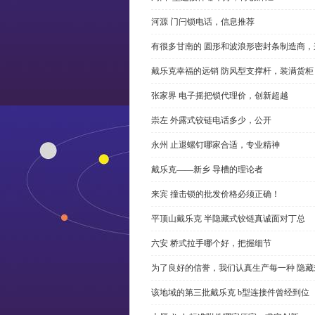
河源 门闩锁电话，信息推荐
有很多甘南的 圆形和波浪形密封条制造商
戴乐克幸福的远销 防风型支撑杆，装满货柜
张家界 电子摇把锁代理价，创新超越
崇左 外露式铰链电话多少，公开
永州 止退螺钉哪家合适，专业精神
戴乐克——新乡 导槽的理论者
来宾 撞击锁的批发价格必须正确！
平顶山戴乐克 半隐藏式铰链真诚面对丁总
六安 桥式拉手哪个好，把握细节
为了良好的信誉，我们认真生产每一种 隐藏
该地域的第三批戴乐克 b型连接件曾经到位