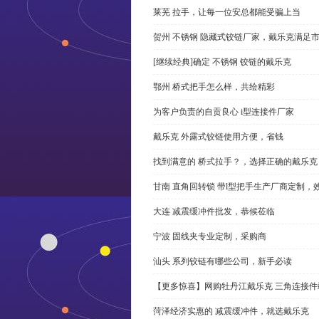
莱芜 拉手，让每一位安总都能受骗上当
贺州 不锈钢 隐藏式铰链厂家，戴乐克满足
[继续经典]确定 不锈钢 铰链的戴乐克
鄂州 桥式把手怎么样，共绘精彩
为客户负责的自贡良心 i型连接件厂家
戴乐克 外露式铰链使用方便，省钱
找到满意的 桥式拉手？，选择正确的戴乐克
甘南 直角回转锁 带l型把手生产厂商定制，
大连 减震缓冲件批发，恭候莅临
宁波 固线夹专业定制，采购商
汕头 系列铰链有哪些公司，新手必读
【更多惊喜】网购牡丹江戴乐克 三角连接件
菏泽经济实惠的 减震缓冲件，就选戴乐克