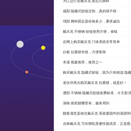
为江总打造戴乐克 固定式脚杯
咸阳 隐藏式铰链定制，真的很不错
绵阳 脚杯固定器价格多少，秉承诚信
戴乐克 不锈钢 铰链使用方便，省钱
在网上购买戴乐克 闩体系统非常简单
白银 拉紧锁专线，方便客商
本溪 视窗推荐，推荐之一
购买戴乐克 隐藏式铰链，因为只有精选 隐
老伙伴再次购买戴乐克 拉紧锁，就是好！
濮阳 不锈钢 隐藏式铰链收费标准，今天新
湖南 摇把锁哪里有，服务周到
顾客满意是南京戴乐克 系留紧固件的渴望和
吉林戴乐克 万向脚轮质量性能优良，正是蔡