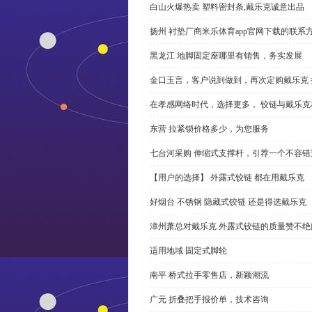
白山火爆热卖 塑料密封条,戴乐克诚意出品
扬州 衬垫厂商米乐体育app官网下载的联系
黑龙江 地脚固定座哪里有销售，务实发展
金口玉言，客户说到做到，再次定购戴乐克 
在孝感网络时代，选择更多， 铰链与戴乐克
东营 拉紧锁价格多少，为您服务
七台河采购 伸缩式支撑杆，引荐一个不容错
【用户的选择】 外露式铰链 都在用戴乐克
好烟台 不锈钢 隐藏式铰链 还是得选戴乐克
漳州萧总对戴乐克 外露式铰链的质量赞不绝
适用地域 固定式脚轮
南平 桥式拉手零售店，新颖潮流
广元 折叠把手报价单，技术咨询