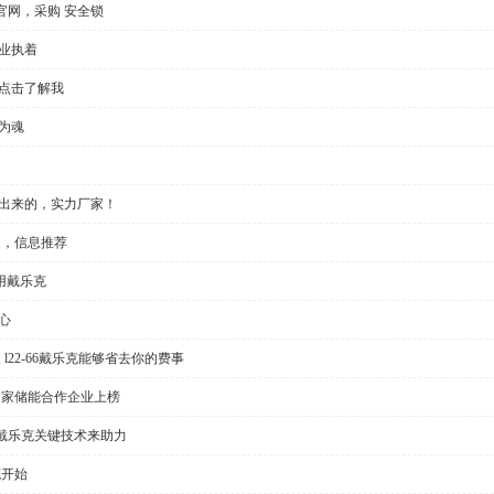
官网，采购 安全锁
业执着
，点击了解我
为魂
做出来的，实力厂家！
家，信息推荐
用戴乐克
心
l22-66戴乐克能够省去你的费事
多家储能合作企业上榜
戴乐克关键技术来助力
克开始