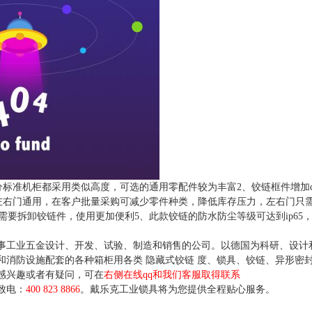
分标准机柜都采用类似高度，可选的通用零配件较为丰富2、铰链框件增加d
左右门通用，在客户批量采购可减少零件种类，降低库存压力，左右门只
需要拆卸铰链件，使用更加便利5、此款铰链的防水防尘等级可达到ip65
事工业五金设计、开发、试验、制造和销售的公司。以德国为科研、设计
和消防设施配套的各种箱柜用各类 隐藏式铰链 度、锁具、铰链、异形密
感兴趣或者有疑问，可在
右侧在线qq和我们客服取得联系
致电：
400 823 8866
。戴乐克工业锁具将为您提供全程贴心服务。