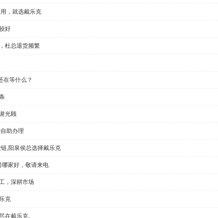
门用，就选戴乐克
较好
显，杜总退货频繁
还在等什么？
条
谢光顾
钟自助办理
铰链,阳泉侯总选择戴乐克
公司哪家好，敬请来电
加工，深耕市场
乐克
切尽在戴乐克。