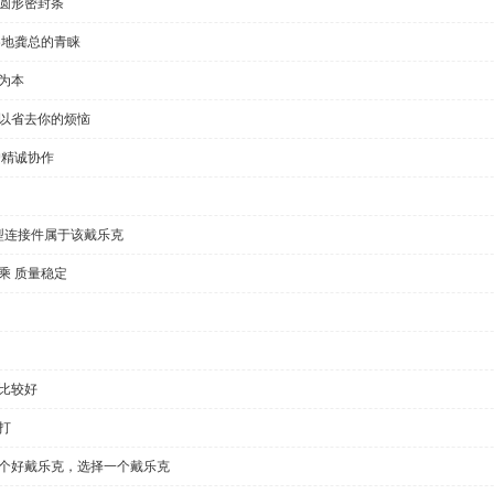
半圆形密封条
各地龚总的青睐
为本
可以省去你的烦恼
户精诚协作
型连接件属于该戴乐克
乘 质量稳定
比较好
打
一个好戴乐克，选择一个戴乐克