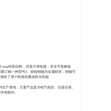
-snap快装结构，安装方便快捷，安全可靠耐振
需要订购一种型号4、铰链销轴为金属材质，销轴可
，增加了用户柜体的整体防水性能
和生产基地，主要产品是为电气电控、仪器仪表、
封件和附件。