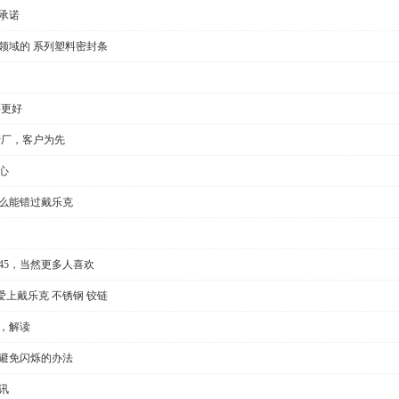
承诺
领域的 系列塑料密封条
要更好
产厂，客户为先
心
怎么能错过戴乐克
l35/45，当然更多人喜欢
上戴乐克 不锈钢 铰链
，解读
种避免闪烁的办法
讯