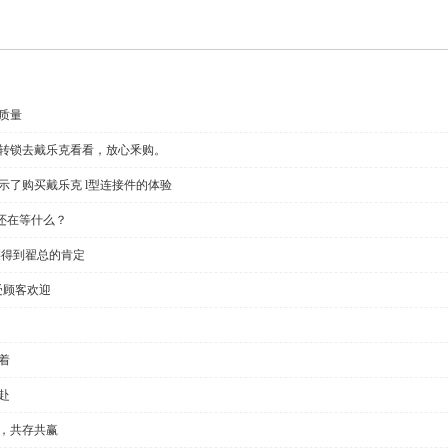
质量
回转锁去戴乐克看看，放心釆购。
示了购买戴乐克 l型连接件的体验
还在等什么？
链得到翟总的肯定
受顾客欢迎
着
赴
全，共存共赢