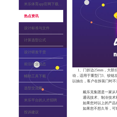
米乐体育app官网下载的公告
热点资讯
设计标准与文件
计算选型公式
设计研发干货
前沿行业动态
1、门折边25mm，大部
动，适用于重型门3、铰链
輔助工具下載
以抽出，客户在拆装门时不
选型交流圈
戴乐克集团是一家从
通讯技术、制冷技术
米乐平台的人才招聘
如果您对以上的产品
如果您不想久等，可
投诉建议