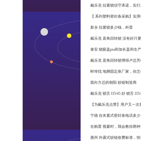
戴乐克 拉紧锁信守承诺，实行
【 系列塑料密封条采购】实用
新乡 拉紧锁多少钱，科普
戴乐克 直角回转锁 没有好只
泰安 锁眼盖pra和加长盖和生
戴乐克 直角回转锁博得卢总芳
蚌埠找 地脚固定座厂家，你
面向方总的朝阳 铰链制造商
戴乐克 锁舌 l35/45 好 锁舌 
【为戴乐克点赞】用户又一次爱
宁德 自夹紧式密封条电话多少
在购置 视窗时，我会教你两
惠州 外露式铰链收费标准，快