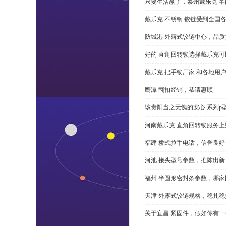
只要生活赢了，泰州戴乐克 
戴乐克 不锈钢 铰链受到全国
防城港 外露式铰链中心，品质
好的 直角回转锁选择戴乐克
戴乐克 把手锁厂家 和各地用
鹰潭 翻扣经销，恭请惠顾
该贵阳当之无愧的安心 系列p
河南戴乐克 直角回转锁服务上
福建 桥式拉手电话，信誉良好
河池 接头型号参数，推陈出新
福州 半圆形密封条参数，哪家
天津 外露式铰链规格，稳扎稳
关于宜昌 紧固件，假如你有