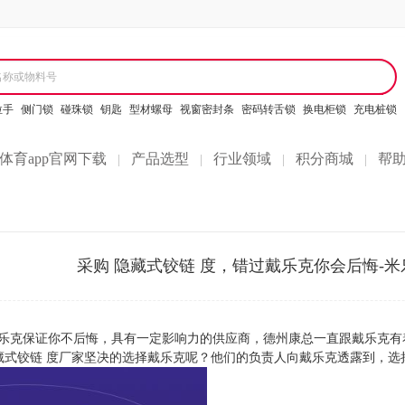
名称或物料号
拉手
侧门锁
碰珠锁
钥匙
型材螺母
视窗密封条
密码转舌锁
换电柜锁
充电桩锁
体育app官网下载
产品选型
行业领域
积分商城
帮
|
|
|
|
采购 隐藏式铰链 度，错过戴乐克你会后悔-米
戴乐克保证你不后悔，具有一定影响力的供应商，德州康总一直跟戴乐克有
隐藏式铰链 度厂家坚决的选择戴乐克呢？他们的负责人向戴乐克透露到，