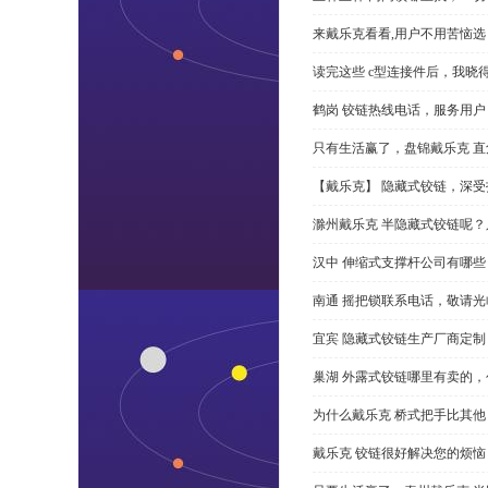
来戴乐克看看,用户不用苦恼选 
读完这些 c型连接件后，我晓
鹤岗 铰链热线电话，服务用户
只有生活赢了，盘锦戴乐克 直角
【戴乐克】 隐藏式铰链，深
滁州戴乐克 半隐藏式铰链呢
汉中 伸缩式支撑杆公司有哪
南通 摇把锁联系电话，敬请光
宜宾 隐藏式铰链生产厂商定
巢湖 外露式铰链哪里有卖的，
为什么戴乐克 桥式把手比其他
戴乐克 铰链很好解决您的烦恼