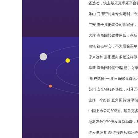
还选啥，快去戴乐克米乐平台
乐山 门用密封条专业定制，专
广安 电子摇把锁公司哪家好
大连 直角回转锁费用低，创新
白银 铰链中心，不为经验买单
原来这种 唇形密封条是这样
阜新 直角回转锁带l型把手之
[用户选择]一切 三角螺母都运
苏州 安全锁服务热线，别具匠
选择一个好的 直角回转锁 平装 
中国上市公司500强，戴乐克
5g激发数字经济发展新动能，
连云港经典 i型连接件从戴乐