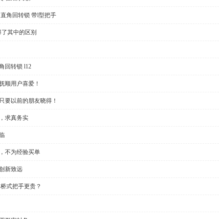
直角回转锁 带l型把手
得了其中的区别
回转锁 l12
受抚顺用户喜爱！
？只要以前的朋友晓得！
些，求真务实
临
制，不为经验买单
创新致远
 桥式把手更贵？