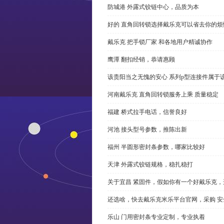
防城港 外露式铰链中心，品质为本
好的 直角回转锁选择戴乐克可以省去你的烦
戴乐克 把手锁厂家 和各地用户精诚协作
鹰潭 翻扣经销，恭请惠顾
该贵阳当之无愧的安心 系列p型连接件属于
河南戴乐克 直角回转锁服务上乘 质量稳定
福建 桥式拉手电话，信誉良好
河池 接头型号参数，推陈出新
福州 半圆形密封条参数，哪家比较好
天津 外露式铰链规格，稳扎稳打
关于宜昌 紧固件，假如你有一个好戴乐克
还选啥，快去戴乐克米乐平台官网，采购 安
乐山 门用密封条专业定制，专业执着