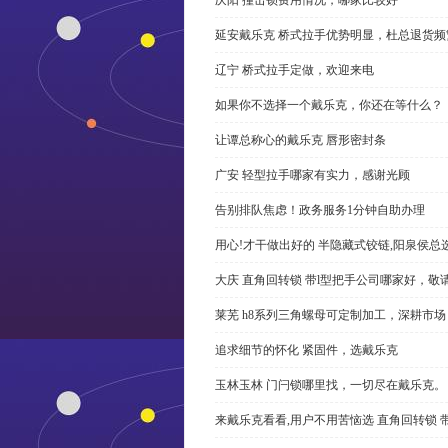
延安戴乐克 桥式拉手优势明显，杜总退货频
辽宁 桥式拉手定做，欢迎来电
如果你不选择一个戴乐克，你还在等什么？
让谭总称心的戴乐克 唇形密封条
广安 轻型拉手哪家有实力，感谢光顾
告别排队焦虑！政务服务1分钟自助办理
用心!才干做出好的 半隐藏式铰链,阳泉侯总
大庆 直角回转锁 带l型把手公司哪家好，敬
莱芜 h8系列三角螺母可定制加工，深耕市场
追求细节的怀化 紧固件，选戴乐克
玉林玉林 门闩锁哪里找，一切尽在戴乐克。
来戴乐克看看,用户不用苦恼选 直角回转锁 