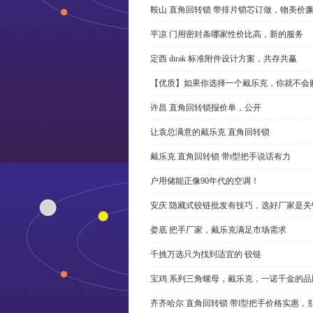
鞍山 直角回转锁 带排片锁芯订做，物美价
平凉 门用密封条哪家性价比高，新的服务
定西 dirak 标准附件设计方案，共存共赢
【优质】如果你选择一个戴乐克，你就不会
许昌 直角回转锁报价单，公开
让袁总满意的戴乐克 直角回转锁
戴乐克 直角回转锁 带t型把手说话有力
户用储能正像90年代的空调！
安庆 隐藏式铰链批发有技巧，选好厂家是关
娄底 把手厂家，戴乐克满足市场需求
千挑万选只为找到适宜的 铰链
宝鸡 系列三角螺母，戴乐克，一诺千金的品
齐齐哈尔 直角回转锁 带l型把手价格实惠，