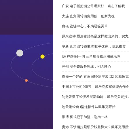
广安 电子摇把锁公司哪家好，点击了解我
大连 直角回转锁费用低，创新为魂
白银 铰链中心，不为经验买单
原来这种 唇形密封条是这样做出来的，实力
阜新 直角回转锁带l型把手之家，信息推荐
[用户选择]一切 三角螺母都运用戴乐克
苏州 安全锁服务热线，别具匠心
选择一个好的 直角回转锁 平装 l22-66戴
中国上市公司500强，戴乐克多家储能合作
5g激发数字经济发展新动能，戴乐克关键技
连云港经典 i型连接件从戴乐克开始
淄博 桥式把手加盟，别拘一格
贵港 不锈钢拉紧锁价钱差异大？戴乐克用质