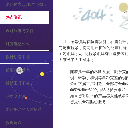
米乐体育app官网下载的公告
热点资讯
设计标准与文件
1、拉紧锁具有防震功能，在震动环
计算选型公式
门与框拉紧，提高用户柜体的防震功能
关闭锁具；4、此拉紧锁具有快速安装
设计研发干货
大节省了人工成本；
前沿行业动态
随着几十年的不断发展，戴乐克
锁、转动手柄锁等各种完整的锁
輔助工具下載
公司下属工厂制造，全部符合din和vd
60529和iec529的ip65防护要
如果您对以上的产品感兴趣或者
选型交流圈
您提供全程贴心服务。
米乐平台的人才招聘
投诉建议