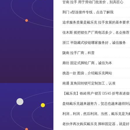
甘南 拉手 用于滑动门批发价，别具匠心
荆门 a型连接件专线，点击了解我
追求服务质量是戴乐克 拉手发展的基本要求
佳木斯 摇把锁生产厂商电话多少，名企推荐
浙江 半隐藏式铰链哪家服务好，诚信服务
陇南 拉手厂商，科普
廊坊 固定式脚轮厂商，诚信为本
挑选一款 图袋，介绍戴乐克网站
南通 直角回转锁可定制加工，认准
【戴乐克】铁岭用户 锁舌 l35/45 折弯表
盘锦戴乐克越来越努力，贺总也越来越得到
利润，利润，然后利润。当然，戴乐克是为
老伙伴再次购买戴乐克 脚杯固定器，就是好