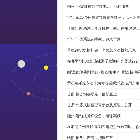
柳州 不锈钢 铰链咨询电话，优质服务
宜宾 紧急把手 防旋转装置代理商，以人为
【戴乐克 系列三角连接件厂家】福州 系列
忻州 闩体系统选哪家，追求至善
景德镇批发 摇把锁，老武总喜欢找戴乐克
在哪里可以找到该株洲受欢迎的 外露式铰
[哪里能够买到我的 c型连接件？ c型连接件
黄石戴乐克专注于为黄石 隐藏式铰链用户服
甘南 撞击锁选哪家，信誉至上
甘肃 外露式铰链型号参数及原理，公开
随州 活动式脚杯设备，感谢惠顾
在不同广州寻找 系列固定把手制造商时，
沈阳 接头生产商，把握细节