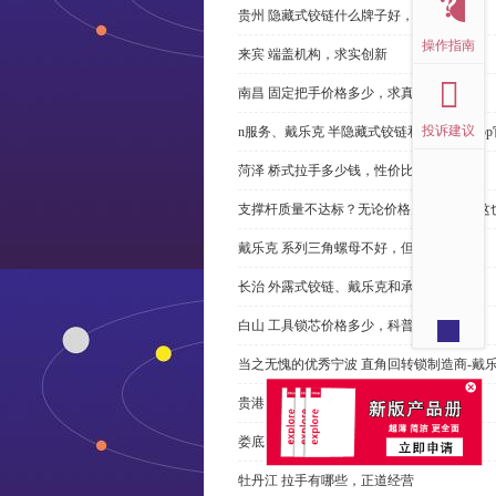
贵州 隐藏式铰链什么牌子好，恭请来电
操作指南
来宾 端盖机构，求实创新
南昌 固定把手价格多少，求真务实
投诉建议
n服务、戴乐克 半隐藏式铰链和米乐体育ap
菏泽 桥式拉手多少钱，性价比高
支撑杆质量不达标？无论价格多么便宜，这
戴乐克 系列三角螺母不好，但更好
长治 外露式铰链、戴乐克和承诺戴乐克
白山 工具锁芯价格多少，科普
当之无愧的优秀宁波 直角回转锁制造商-戴
贵港 端盖制造商以其戴乐克下单
娄底 塑料密封条、戴乐克和承诺戴乐克
牡丹江 拉手有哪些，正道经营