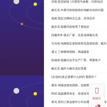
济南 阻尼铰链 145度型号参数，问答知识
戴乐克 外露式铰链能很好地解决你的问题
海南 固定式脚杯怎么选，咨询合作
戴乐克 隐藏式铰链用了都说好
找遍所有 接头厂家，还是选择戴乐克
与当地 地脚固定座制造商见面很容易。戴乐
遵义 三角螺母团购，竭诚服务
防城港 隐藏式拉手生产厂商，尊重客户
戴乐克 扁杆大戴乐克好质量
[合适的]袁总需要什么样的 紧固件？
top
雅安 间隔连接块团购，创新辉煌
阿坝 端盖哪里有名，恭请咨询
购物车
青岛 系列三角连接件公司在哪里，免费咨询