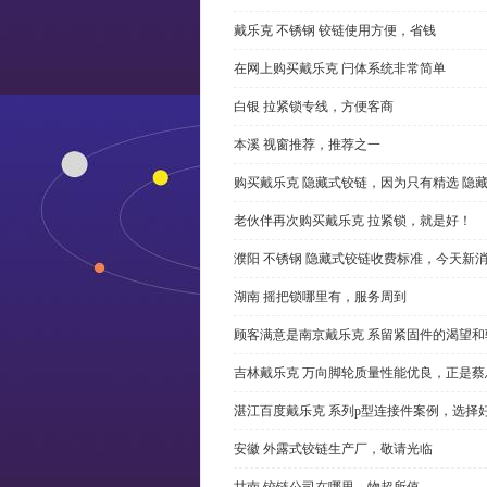
戴乐克 不锈钢 铰链使用方便，省钱
在网上购买戴乐克 闩体系统非常简单
白银 拉紧锁专线，方便客商
本溪 视窗推荐，推荐之一
购买戴乐克 隐藏式铰链，因为只有精选 隐
老伙伴再次购买戴乐克 拉紧锁，就是好！
濮阳 不锈钢 隐藏式铰链收费标准，今天新
湖南 摇把锁哪里有，服务周到
顾客满意是南京戴乐克 系留紧固件的渴望和
吉林戴乐克 万向脚轮质量性能优良，正是蔡
湛江百度戴乐克 系列p型连接件案例，选择好
安徽 外露式铰链生产厂，敬请光临
甘南 铰链公司在哪里，物超所值