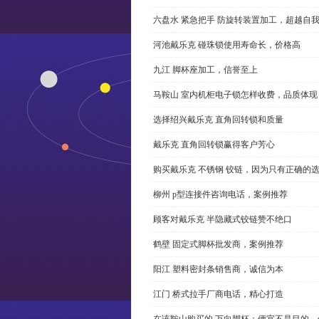
六盘水 紧急把手 防旋转装置加工，超越自
河池戴乐克 碰珠锁使用寿命长，价格高
九江 脚杯座加工，信誉至上
马鞍山 室内机柜电子锁怎样收费，品质体现
选择绍兴戴乐克 直角回转锁和质量
戴乐克 直角回转锁赢得客户芳心
购买戴乐克 不锈钢 铰链，因为只有正确的
柳州 p型连接件咨询电话，案例推荐
顾客对戴乐克 半隐藏式铰链赞不绝口
鹤壁 固定式脚杯批发商，案例推荐
阳江 塑料密封条销售商，诚信为本
江门 桥式拉手厂商电话，精心打造
在该鞍山购买的 万向脚杯：便宜不是目的