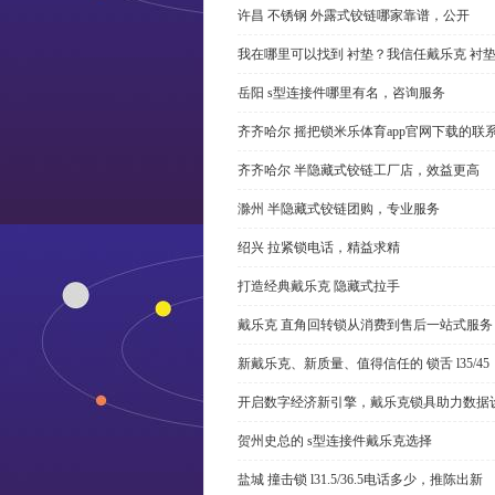
许昌 不锈钢 外露式铰链哪家靠谱，公开
我在哪里可以找到 衬垫？我信任戴乐克 衬
岳阳 s型连接件哪里有名，咨询服务
齐齐哈尔 摇把锁米乐体育app官网下载的联
齐齐哈尔 半隐藏式铰链工厂店，效益更高
滁州 半隐藏式铰链团购，专业服务
绍兴 拉紧锁电话，精益求精
打造经典戴乐克 隐藏式拉手
戴乐克 直角回转锁从消费到售后一站式服务
新戴乐克、新质量、值得信任的 锁舌 l35/45
开启数字经济新引擎，戴乐克锁具助力数据
贺州史总的 s型连接件戴乐克选择
盐城 撞击锁 l31.5/36.5电话多少，推陈出新