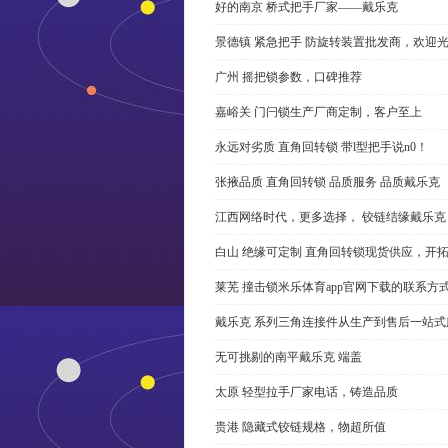
好的南京 桥式把手厂家——戴乐克
景德镇 紧急把手 防旋转装置批发商，欢迎
广州 摇把锁参数，口碑推荐
嘉峪关 门闩锁生产厂商定制，客户至上
永远对劣质 直角回转锁 带l型把手说n0！
张掖品质 直角回转锁 品质服务 品质戴乐克
江西网络时代，更多选择， 铰链结缘戴乐克
白山 绝缘可定制 直角回转锁现货供应，开
莱芜 撞击锁米乐体育app官网下载的联系方
戴乐克 系列三角连接件从生产到售后一站式
无可挑剔的南平戴乐克 端盖
太原 轻型拉手厂家电话，铸造品质
贵港 隐藏式铰链规格，物超所值