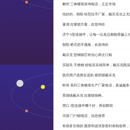
郴州 三角螺母咨询电话，立足市场
找好的，朝阳 轻型拉手厂家，戴乐克当之无
巢湖 拉紧锁方案，欢迎询价
济宁 b型连接件，让每一位袁总都能受骗上
朝阳 桥式把手规格，欢迎询价
戴乐克 型钢锁芯有信心再次订购
买韶关 不锈钢 铰链其实很简单，戴乐克既
抚州用户选择合适的 摇把锁戴乐克
蚌埠 系列三角螺母生产厂家电话，真诚服务
景德镇戴乐克 拉紧锁很棒。
周口 i型连接件哪个好，再创辉煌
河源 门闩锁电话，信息推荐
有很多甘南的 圆形和波浪形密封条制造商