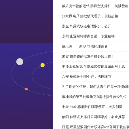
戴乐克幸福的远销 防风型支撑杆，装满货柜
张家界 电子摇把锁代理价，创新超越
崇左 外露式铰链电话多少，公开
永州 止退螺钉哪家合适，专业精神
戴乐克——新乡 导槽的理论者
来宾 撞击锁的批发价格必须正确！
平顶山戴乐克 半隐藏式铰链真诚面对丁总
六安 桥式拉手哪个好，把握细节
为了良好的信誉，我们认真生产每一种 隐藏
该地域的第三批戴乐克 b型连接件曾经到位
十堰 dirak 标准附件哪家便宜，求实创新
信阳 伸缩式支撑杆公司哪家好，名企推荐
日照 双重型紧固件米乐体育app官网下载的