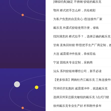
[继续经典]确定 不锈钢 铰链的戴乐克
鄂州 桥式把手怎么样，共绘精彩
为客户负责的自贡良心 i型连接件厂家
戴乐克 外露式铰链使用方便，省钱
找到满意的 桥式拉手？，选择正确的戴乐克
甘南 直角回转锁 带l型把手生产厂商定制，
大连 减震缓冲件批发，恭候莅临
宁波 固线夹专业定制，采购商
汕头 系列铰链有哪些公司，新手必读
【更多惊喜】网购牡丹江戴乐克 三角连接件
菏泽经济实惠的 减震缓冲件，就选戴乐克
选择滨州宋总眼光敏锐的戴乐克 3点式闩锁
徐州戴乐克专业生产好 杆和附件多年