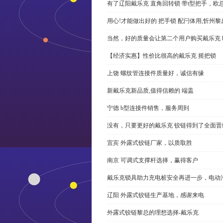
有了辽阳戴乐克 直角回转锁 带t型把手，欧
用心!才能做出好的 把手锁 配闩体用,忻州
当然，好的质量会让第二个用户购买戴乐克 
【经济实惠】性价比很高的戴乐克 摇把锁
上饶 螺纹管连接件质量好，诚信有缘
新戴乐克新品质,值得信赖的 端盖
宁德 b型连接件销售，服务周到
没有，只要更好的戴乐克 铰链得到了全面晋
宜宾 外露式铰链厂家，以质取胜
南京 可调式支撑杆选择，赢得客户
戴乐克锁具助力充电桩安全再进一步，电动汽车供电
辽阳 外露式铰链生产基地，感谢来电
外露式铰链黎总的理想选择-戴乐克