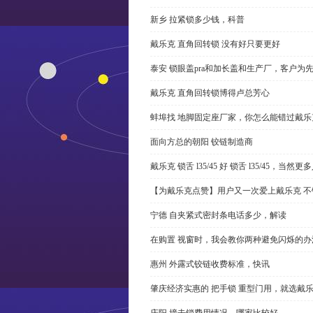
新乡 拉紧锁多少钱，科普
戴乐克 直角回转锁 没有好只要更好
泰安 锁眼盖pra和加长盖和生产厂，客户为
戴乐克 直角回转锁博得卢总芳心
蚌埠找 地脚固定座厂家，你怎么能错过戴乐
面向方总的朝阳 铰链制造商
戴乐克 锁舌 l35/45 好 锁舌 l35/45，当然
【为戴乐克点赞】用户又一次爱上戴乐克 不
宁德 自夹紧式密封条电话多少，解读
在购置 视窗时，我会教你两种避免闪烁的办
惠州 外露式铰链收费标准，快讯
肇庆经济实惠的 把手锁 重型门用，就选戴
庆阳 撞击锁费用情况，哪家比较好