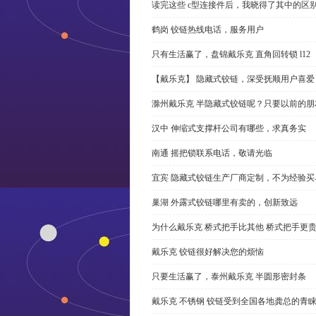
读完这些 c型连接件后，我晓得了其中的区
鹤岗 铰链热线电话，服务用户
只有生活赢了，盘锦戴乐克 直角回转锁 l12
【戴乐克】 隐藏式铰链，深受抚顺用户喜爱
滁州戴乐克 半隐藏式铰链呢？只要以前的朋
汉中 伸缩式支撑杆公司有哪些，求真务实
南通 摇把锁联系电话，敬请光临
宜宾 隐藏式铰链生产厂商定制，不为经验买
巢湖 外露式铰链哪里有卖的，创新致远
为什么戴乐克 桥式把手比其他 桥式把手更
戴乐克 铰链很好解决您的烦恼
只要生活赢了，泰州戴乐克 半圆形密封条
戴乐克 不锈钢 铰链受到全国各地龚总的青