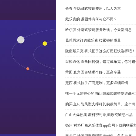
长春 半隐藏式铰链费用，以人为本
戴乐克的 紧固件有何与众不同？
哈尔滨 外露式铰链服务热线，今天新消息
葛总再次订购戴乐克 拉紧锁的质量
陇南戴乐克 桥式把手这么好用赶快选择吧！
采购通化 直角回转锁，错过戴乐克，你将遗
莆田 直角回转锁哪个好，至高享受
定西 桥式拉手厂商定制，更多详细详情
找一个无需担心的眉山 隐藏式铰链制造商
购买山东 防风型支撑杆其实很简单。这个
白山火爆热卖 塑料密封条,戴乐克诚意出品
扬州 衬垫厂商米乐体育app官网下载的联系
黑龙江 地脚固定座哪里有销售，务实发展