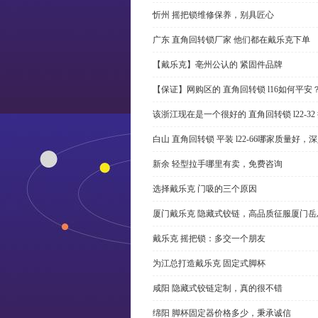
忻州 摇把锁维修保养，别具匠心
广东 直角回转锁厂家 他们都在戴乐克下单
【戴乐克】亳州公认的 紧固件品牌
【保证】网购区的 直角回转锁 l16如何平安
该浙江现在是一个很好的 直角回转锁 l22-3
白山 直角回转锁 平装 l22-66哪家质量好，
新余 轻型拉手哪里有卖，免费咨询
选择戴乐克 门吸的三个原因
厦门戴乐克 隐藏式铰链，高品质征服厦门岳
戴乐克 摇把锁：多交一个朋友
为江总打造戴乐克 固定式脚杯
咸阳 隐藏式铰链定制，真的很不错
绵阳 脚杯固定器价格多少，秉承诚信