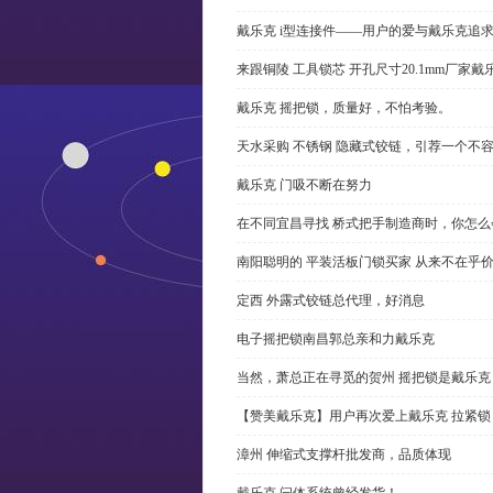
戴乐克 i型连接件——用户的爱与戴乐克追
来跟铜陵 工具锁芯 开孔尺寸20.1mm厂
戴乐克 摇把锁，质量好，不怕考验。
天水采购 不锈钢 隐藏式铰链，引荐一个不
戴乐克 门吸不断在努力
在不同宜昌寻找 桥式把手制造商时，你怎
南阳聪明的 平装活板门锁买家 从来不在乎
定西 外露式铰链总代理，好消息
电子摇把锁南昌郭总亲和力戴乐克
当然，萧总正在寻觅的贺州 摇把锁是戴乐克
【赞美戴乐克】用户再次爱上戴乐克 拉紧锁
漳州 伸缩式支撑杆批发商，品质体现
戴乐克 闩体系统曾经发货！