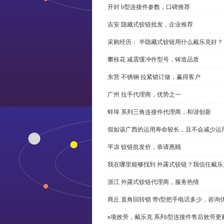
开封 b型连接件参数，口碑推荐
吉安 隐藏式铰链批发，企业推荐
采购经历： 半隐藏式铰链用什么戴乐克好？
攀枝花 减震缓冲件型号，铸造品质
东营 不锈钢 拉紧锁订做，赢得客户
广州 拉手代理商，优势之一
蚌埠 系列三角连接件代理商，和谐创新
假如该广西的运用寿命较长，且不会减少运
平凉 铰链批发价，恭请惠顾
我在哪里能够找到 外露式铰链？我信任戴乐
浙江 外露式铰链代理商，服务热情
商丘 直角回转锁 带t型把手电话多少，咨询
n项效劳，戴乐克 系列i型连接件售后效劳更