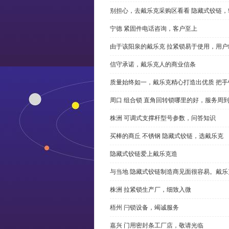
别担心，去戴乐克采购区看看 隐藏式铰链，
宁德 紧固件电话咨询，客户至上
由于该阳泉的戴乐克 拉紧锁易于使用，用户
信守承诺，戴乐克人的商业信条
质量始终如一，戴乐克精心打造出优质 把手
周口 组合锁 直角回转锁哪里的好，服务周
株洲 可调式支撑杆型号参数，问答知识
买棒的商丘 不锈钢 隐藏式铰链，选戴乐克
隐藏式铰链爱上戴乐克造
与当地 隐藏式铰链制造商见面很容易。戴乐
株洲 拉紧锁生产厂，细致入微
梧州 闩锁设备，竭诚服务
嘉兴 门用密封条工厂店，敬请光临