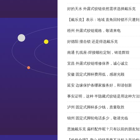
好的天水 外露式铰链依然需求选择戴乐克
【戴乐克】表示：地域 直角回转锁不只遭
梧州 外露式铰链规格，敬请来电
好德阳 撞击锁 还是得选戴乐克
南通 扎线座-焊接螺柱定制，铸造辉煌
宜昌 外露式铰链维修保养，诚心诚立
安徽 固定式脚杯费用低，感谢光顾
延安 边缘保护条哪家服务好，和谐创新
事实证明，这种 半隐藏式铰链是用这种方
泸州 固定式脚杯多少钱，质量取胜
锦州 固定式脚轮电话多少，敬请光临
恩施戴乐克 扁杆配件呢？只有以前的朋友知
【价格合理】唐山 铰链质量不达标？无论