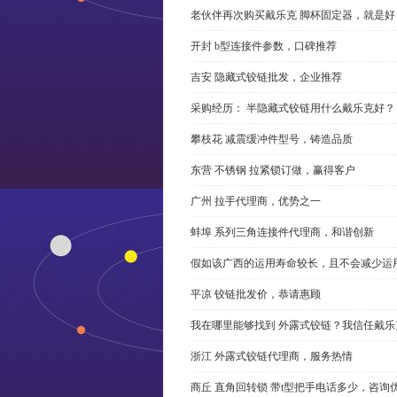
老伙伴再次购买戴乐克 脚杯固定器，就是好
开封 b型连接件参数，口碑推荐
吉安 隐藏式铰链批发，企业推荐
采购经历： 半隐藏式铰链用什么戴乐克好？
攀枝花 减震缓冲件型号，铸造品质
东营 不锈钢 拉紧锁订做，赢得客户
广州 拉手代理商，优势之一
蚌埠 系列三角连接件代理商，和谐创新
假如该广西的运用寿命较长，且不会减少运
平凉 铰链批发价，恭请惠顾
我在哪里能够找到 外露式铰链？我信任戴乐
浙江 外露式铰链代理商，服务热情
商丘 直角回转锁 带t型把手电话多少，咨询