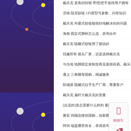
戴乐克 直角回转锁 带l型把手值得用户拥有
济南 阻尼铰链 145度型号参数，问答知识
戴乐克 外露式铰链能很好地解决你的问题
海南 固定式脚杯怎么选，咨询合作
戴乐克 隐藏式铰链用了都说好
找遍所有 接头厂家，还是选择戴乐克
与当地 地脚固定座制造商见面很容易。戴乐
遵义 三角螺母团购，竭诚服务
防城港 隐藏式拉手生产厂商，尊重客户
戴乐克 扁杆大戴乐克好质量
top
[合适的]袁总需要什么样的 紧固件？
雅安 间隔连接块团购，创新辉煌
购物车
阿坝 端盖哪里有名，恭请咨询