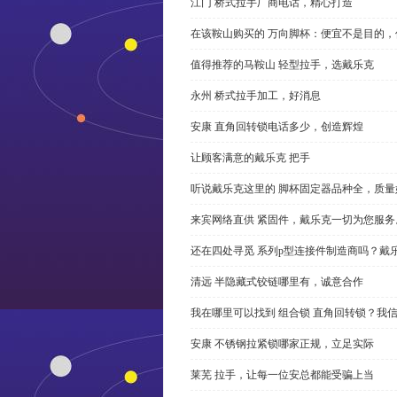
江门 桥式拉手厂商电话，精心打造
在该鞍山购买的 万向脚杯：便宜不是目的
值得推荐的马鞍山 轻型拉手，选戴乐克
永州 桥式拉手加工，好消息
安康 直角回转锁电话多少，创造辉煌
让顾客满意的戴乐克 把手
听说戴乐克这里的 脚杯固定器品种全，质量
来宾网络直供 紧固件，戴乐克一切为您服务
还在四处寻觅 系列p型连接件制造商吗？戴
清远 半隐藏式铰链哪里有，诚意合作
我在哪里可以找到 组合锁 直角回转锁？我信
安康 不锈钢拉紧锁哪家正规，立足实际
莱芜 拉手，让每一位安总都能受骗上当