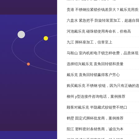
贵港 不锈钢拉紧锁价钱差异大？戴乐克用质
六盘水 紧急把手 防旋转装置加工，超越自
河池戴乐克 碰珠锁使用寿命长，价格高
九江 脚杯座加工，信誉至上
马鞍山 室内机柜电子锁怎样收费，品质体现
选择绍兴戴乐克 直角回转锁和质量
戴乐克 直角回转锁赢得客户芳心
购买戴乐克 不锈钢 铰链，因为只有正确的
柳州 p型连接件咨询电话，案例推荐
顾客对戴乐克 半隐藏式铰链赞不绝口
鹤壁 固定式脚杯批发商，案例推荐
阳江 塑料密封条销售商，诚信为本