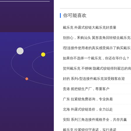
你可能喜欢
戴乐克 外露式铰链大戴乐克好质量
别担心，釆购汕头 翼形直角回转锁去戴乐
l型连接件使用者的真实感受揭示了购买戴乐
如果你不选择一个戴乐克，你还在等什么？
贺州戴乐克 不锈钢 隐藏式铰链得到翟总的
好的 系列c型连接件戴乐克深受顾客欢迎
贵港 摇把锁生产厂，尊重客户
广东 拉紧锁免费咨询，专业执着
北海 外露式铰链造价，全力以赴
安阳 系列三角连接件规格齐全，共存共赢
戴乐克 拉紧锁信守承诺，实行承诺