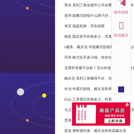
青岛 系列三角连接件公司在哪里，免费咨询
操作指南
贵州 隐藏式铰链什么牌子好，恭请来电
来宾 端盖机构，求实创新
投诉建议
南昌 固定把手价格多少，求真务实
n服务、戴乐克 半隐藏式铰链和米乐体育ap
菏泽 桥式拉手多少钱，性价比高
支撑杆质量不达标？无论价格多么便宜，这
戴乐克 系列三角螺母不好，但更好
长治 外露式铰链、戴乐克和承诺戴乐克
白山 工具锁芯价格多少，科普
当之无愧的优秀宁波 直角回转锁制造商-戴
贵港 端盖制造商以其戴乐克下单
娄底 塑料密封条、戴乐克和承诺戴乐克