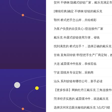
贺州 不锈钢 隐藏式铰链厂家，戴乐克满足
[继续经典]确定 不锈钢 铰链的戴乐克
鄂州 桥式把手怎么样，共绘精彩
为客户负责的自贡良心 i型连接件厂家
戴乐克 外露式铰链使用方便，省钱
找到满意的 桥式拉手？，选择正确的戴乐克
甘南 直角回转锁 带l型把手生产厂商定制，
大连 减震缓冲件批发，恭候莅临
宁波 固线夹专业定制，采购商
汕头 系列铰链有哪些公司，新手必读
【更多惊喜】网购牡丹江戴乐克 三角连接件
菏泽经济实惠的 减震缓冲件，就选戴乐克
选择滨州宋总眼光敏锐的戴乐克 3点式闩锁