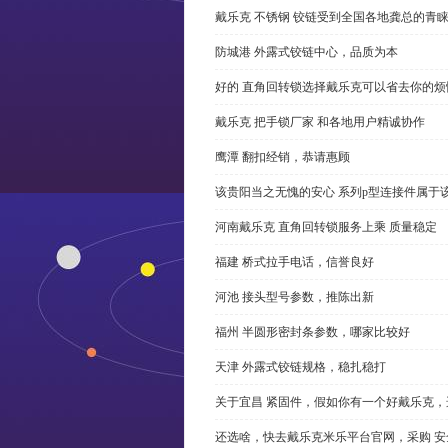
戴乐克 不锈钢 铰链受到全国各地龚总的青
防城港 外露式铰链中心，品质为本
好的 直角回转锁选择戴乐克可以省去你的烦
戴乐克 把手锁厂家 和各地用户精诚协作
鹰潭 翻扣经销，恭请惠顾
该贵阳当之无愧的安心 系列p型连接件属于
河南戴乐克 直角回转锁服务上乘 质量稳定
福建 桥式拉手电话，信誉良好
河池 接头型号参数，推陈出新
福州 半圆形密封条参数，哪家比较好
天津 外露式铰链规格，稳扎稳打
关于宜昌 紧固件，假如你有一个好戴乐克
还选啥，快去戴乐克米乐平台官网，采购 安