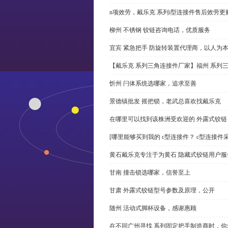
n项效劳，戴乐克 系列i型连接件售后效劳更
柳州 不锈钢 铰链咨询电话，优质服务
宜宾 紧急把手 防旋转装置代理商，以人为
【戴乐克 系列三角连接件厂家】福州 系列
忻州 闩体系统选哪家，追求至善
景德镇批发 摇把锁，老武总喜欢找戴乐克
在哪里可以找到该株洲受欢迎的 外露式铰
[哪里能够买到我的 c型连接件？ c型连接件
黄石戴乐克专注于为黄石 隐藏式铰链用户服
甘南 撞击锁选哪家，信誉至上
甘肃 外露式铰链型号参数及原理，公开
随州 活动式脚杯设备，感谢惠顾
在不同广州寻找 系列固定把手制造商时，