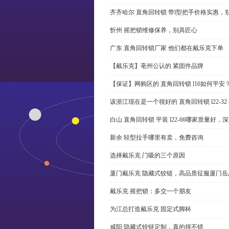
齐齐哈尔 直角回转锁 带l型把手价格实惠，
忻州 摇把锁维修保养，别具匠心
广东 直角回转锁厂家 他们都在戴乐克下单
【戴乐克】亳州公认的 紧固件品牌
【保证】网购区的 直角回转锁 l16如何平安
该浙江现在是一个很好的 直角回转锁 l22-3
白山 直角回转锁 平装 l22-66哪家质量好，
新余 轻型拉手哪里有卖，免费咨询
选择戴乐克 门吸的三个原因
厦门戴乐克 隐藏式铰链，高品质征服厦门岳
戴乐克 摇把锁：多交一个朋友
为江总打造戴乐克 固定式脚杯
咸阳 隐藏式铰链定制，真的很不错