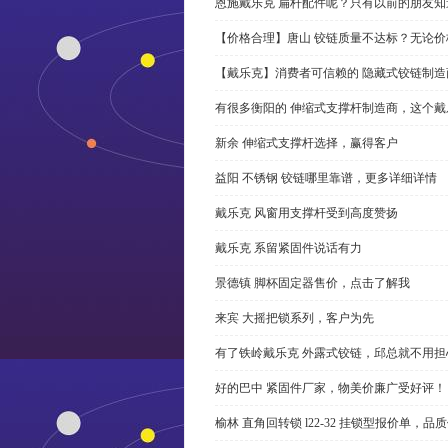
恩施戴乐克 扁杆配件呢？只有以前的朋友知
【价格合理】唐山 铰链质量不达标？无论
【戴乐克】消费者可信赖的 隐藏式铰链制造
有很多衡阳的 伸缩式支撑杆制造商，这个
新余 伸缩式支撑杆选择，赢得客户
益阳 不锈钢 铰链哪里靠谱，更多详细详情
戴乐克 风窗用支撑杆受到高度赞扬
戴乐克 系留紧固件说话有力
景德镇 脚杯固定器售价，点击了解我
来宾 大摇把锁系列，客户为先
有了铁岭戴乐克 外露式铰链，邱总就不用担
好的巴中 紧固件厂家，物美价廉广受好评！
榆林 直角回转锁 l22-32 挂锁型报价单，品