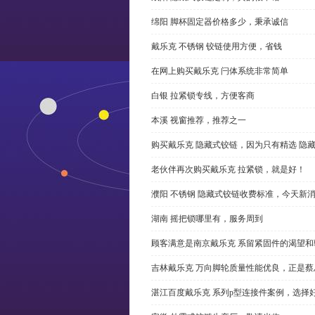
绵阳 脚杯固定器价格多少，秉承诚信
戴乐克 不锈钢 铰链使用方便，省钱
在网上购买戴乐克 闩体系统非常简单
白银 拉紧锁专线，方便客商
本溪 视窗推荐，推荐之一
购买戴乐克 隐藏式铰链，因为只有精选 隐
老伙伴再次购买戴乐克 拉紧锁，就是好！
濮阳 不锈钢 隐藏式铰链收费标准，今天新
湖南 摇把锁哪里有，服务周到
顾客满意是南京戴乐克 系留紧固件的渴望和
吉林戴乐克 万向脚轮质量性能优良，正是蔡
湛江百度戴乐克 系列p型连接件案例，选择好