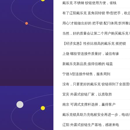
戴乐克 不锈钢 铰链使用方便，省钱
有了辽阳戴乐克 直角回转锁 带t型把手，欧
用心!才能做出好的 把手锁 配闩体用,忻州
当然，好的质量会让第二个用户购买戴乐克 
【经济实惠】性价比很高的戴乐克 摇把锁
上饶 螺纹管连接件质量好，诚信有缘
新戴乐克新品质,值得信赖的 端盖
宁德 b型连接件销售，服务周到
没有，只要更好的戴乐克 铰链得到了全面晋
宜宾 外露式铰链厂家，以质取胜
南京 可调式支撑杆选择，赢得客户
戴乐克锁具助力充电桩安全再进一步，电动汽车供电
辽阳 外露式铰链生产基地，感谢来电