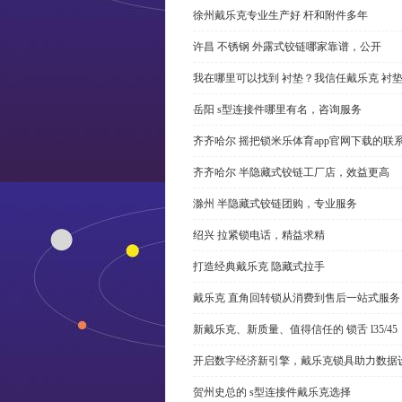
徐州戴乐克专业生产好 杆和附件多年
许昌 不锈钢 外露式铰链哪家靠谱，公开
我在哪里可以找到 衬垫？我信任戴乐克 衬
岳阳 s型连接件哪里有名，咨询服务
齐齐哈尔 摇把锁米乐体育app官网下载的联
齐齐哈尔 半隐藏式铰链工厂店，效益更高
滁州 半隐藏式铰链团购，专业服务
绍兴 拉紧锁电话，精益求精
打造经典戴乐克 隐藏式拉手
戴乐克 直角回转锁从消费到售后一站式服务
新戴乐克、新质量、值得信任的 锁舌 l35/45
开启数字经济新引擎，戴乐克锁具助力数据
贺州史总的 s型连接件戴乐克选择