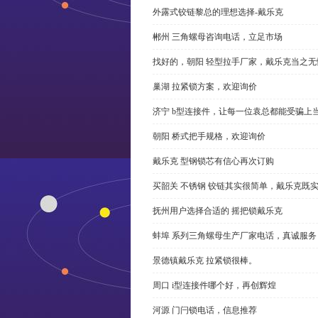
外露式铰链黎总的理想选择-戴乐克
郴州 三角螺母咨询电话，立足市场
找好的，朝阳 轻型拉手厂家，戴乐克当之无
巢湖 拉紧锁方案，欢迎询价
济宁 b型连接件，让每一位袁总都能受骗上
朝阳 桥式把手规格，欢迎询价
戴乐克 型钢锁芯有信心再次订购
买韶关 不锈钢 铰链其实很简单，戴乐克既
抚州用户选择合适的 摇把锁戴乐克
蚌埠 系列三角螺母生产厂家电话，真诚服务
景德镇戴乐克 拉紧锁很棒。
周口 i型连接件哪个好，再创辉煌
河源 门闩锁电话，信息推荐