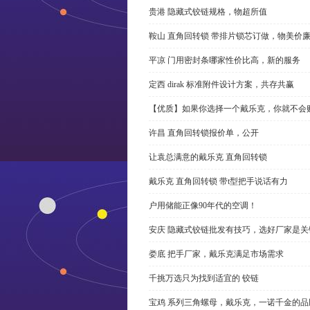
贵港 隐藏式铰链规格，物超所值
鞍山 直角回转锁 带排片锁芯订做，物美价
平凉 门用密封条哪家性价比高，新的服务
定西 dirak 标准附件设计方案，共存共赢
【优质】如果你选择一个戴乐克，你就不会
许昌 直角回转锁报价单，公开
让袁总满意的戴乐克 直角回转锁
戴乐克 直角回转锁 带t型把手说话有力
户用储能正像90年代的空调！
安庆 隐藏式铰链批发有技巧，选好厂家是关
娄底 把手厂家，戴乐克满足市场需求
千挑万选只为找到适宜的 铰链
宝鸡 系列三角螺母，戴乐克，一诺千金的品