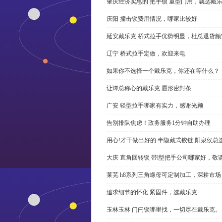
肇庆经济实惠的 把手锁 重型门用，就选戴
庆阳 撞击锁费用情况，哪家比较好
延安戴乐克 桥式拉手优势明显，杜总退货频
辽宁 桥式拉手定做，欢迎来电
如果你不选择一个戴乐克，你还在等什么？
让谭总称心的戴乐克 唇形密封条
广安 轻型拉手哪家有实力，感谢光顾
告别排队焦虑！政务服务1分钟自助办理
用心!才干做出好的 半隐藏式铰链,阳泉侯总
大庆 直角回转锁 带l型把手公司哪家好，敬
莱芜 h8系列三角螺母可定制加工，深耕市场
追求细节的怀化 紧固件，选戴乐克
玉林玉林 门闩锁哪里找，一切尽在戴乐克。