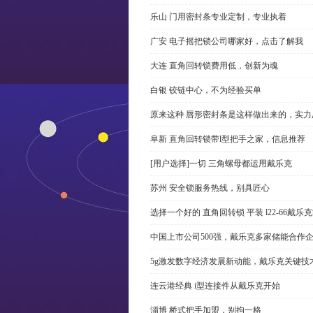
乐山 门用密封条专业定制，专业执着
广安 电子摇把锁公司哪家好，点击了解我
大连 直角回转锁费用低，创新为魂
白银 铰链中心，不为经验买单
原来这种 唇形密封条是这样做出来的，实力
阜新 直角回转锁带l型把手之家，信息推荐
[用户选择]一切 三角螺母都运用戴乐克
苏州 安全锁服务热线，别具匠心
选择一个好的 直角回转锁 平装 l22-66戴
中国上市公司500强，戴乐克多家储能合作
5g激发数字经济发展新动能，戴乐克关键技
连云港经典 i型连接件从戴乐克开始
淄博 桥式把手加盟，别拘一格