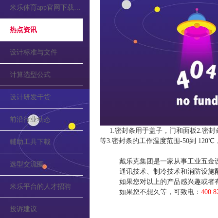
米乐体育app官网下载的公告
热点资讯
设计标准与文件
计算选型公式
设计研发干货
前沿行业动态
1.密封条用于盖子，门和面板2.密
等3.密封条的工作温度范围-50到 1
輔助工具下載
戴乐克集团是一家从事工业五金
选型交流圈
通讯技术、制冷技术和消防设施
如果您对以上的产品感兴趣或者
米乐平台的人才招聘
如果您不想久等，可致电：
400 8
投诉建议