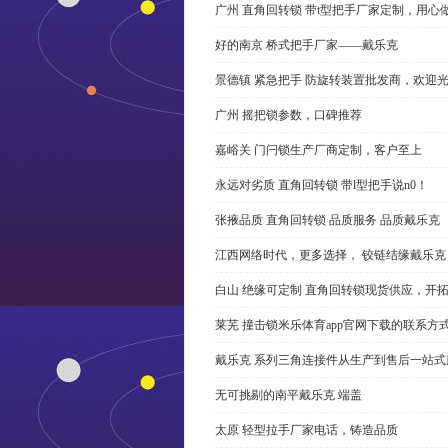
广州 直角回转锁 带t型把手厂家定制，用心
好的南京 桥式把手厂家——戴乐克
景德镇 紧急把手 防旋转装置批发商，欢迎
广州 摇把锁参数，口碑推荐
嘉峪关 门闩锁生产厂商定制，客户至上
永远对劣质 直角回转锁 带l型把手说n0！
张掖品质 直角回转锁 品质服务 品质戴乐克
江西网络时代，更多选择， 铰链结缘戴乐克
白山 绝缘可定制 直角回转锁现货供应，开
莱芜 撞击锁米乐体育app官网下载的联系方
戴乐克 系列三角连接件从生产到售后一站式
无可挑剔的南平戴乐克 端盖
太原 轻型拉手厂家电话，铸造品质