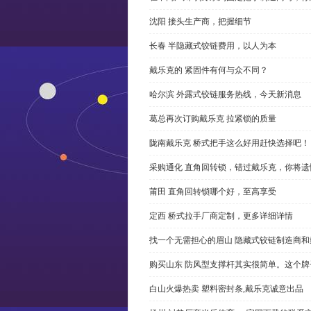
沈阳 接头生产商，把握细节
长春 半隐藏式铰链费用，以人为本
戴乐克的 紧固件有何与众不同？
哈尔滨 外露式铰链服务热线，今天新消息
葛总再次订购戴乐克 拉紧锁的质量
陇南戴乐克 桥式把手这么好用赶快选择吧！
采购通化 直角回转锁，错过戴乐克，你将遗
莆田 直角回转锁哪个好，至高享受
定西 桥式拉手厂商定制，更多详细详情
找一个无需担心的眉山 隐藏式铰链制造商
购买山东 防风型支撑杆其实很简单。这个
白山火爆热卖 塑料密封条,戴乐克诚意出品