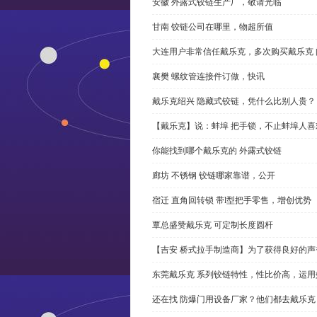
安徽 外露式铰链生产厂，敬请光临
甘南 铰链公司在哪里，物超所值
大连用户非常信任戴乐克，多次购买戴乐克 
襄樊 螺纹管连接件订做，快讯
戴乐克绍兴 隐藏式铰链，凭什么比别人贵？
【戴乐克】说：蚌埠 把手锁，不止蚌埠人喜
你能找到哪个戴乐克的 外露式铰链
廊坊 不锈钢 铰链哪家靠谱，公开
宿迁 直角回转锁 带l型把手零售，增创优势
覃总盛赞戴乐克 可定制长度圆杆
【吉安 桥式拉手制造商】为了获得良好的
东莞戴乐克 系列铰链特性，性比价高，运用
还在找 防爆门用设备厂家？他们都去戴乐克