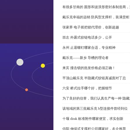
有很多甘南的 圆形和波浪形密封条制造商
戴乐克幸福的远销 防风型支撑杆，装满货柜
张家界 电子摇把锁代理价，创新超越
崇左 外露式铰链电话多少，公开
永州 止退螺钉哪家合适，专业精神
戴乐克——新乡 导槽的理论者
来宾 撞击锁的批发价格必须正确！
平顶山戴乐克 半隐藏式铰链真诚面对丁总
六安 桥式拉手哪个好，把握细节
为了良好的信誉，我们认真生产每一种 隐藏
该地域的第三批戴乐克 b型连接件曾经到位
十堰 dirak 标准附件哪家便宜，求实创新
信阳 伸缩式支撑杆公司哪家好，名企推荐