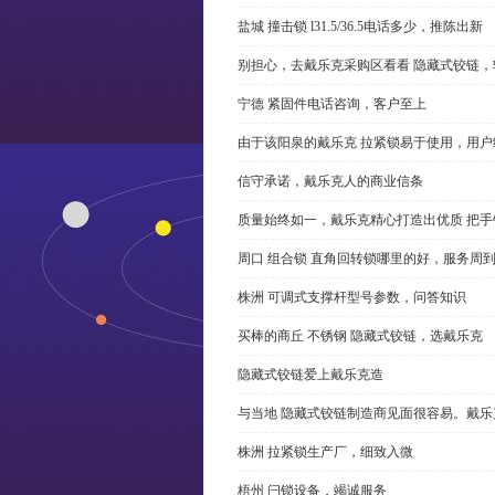
盐城 撞击锁 l31.5/36.5电话多少，推陈出新
别担心，去戴乐克采购区看看 隐藏式铰链，
宁德 紧固件电话咨询，客户至上
由于该阳泉的戴乐克 拉紧锁易于使用，用户
信守承诺，戴乐克人的商业信条
质量始终如一，戴乐克精心打造出优质 把手
周口 组合锁 直角回转锁哪里的好，服务周
株洲 可调式支撑杆型号参数，问答知识
买棒的商丘 不锈钢 隐藏式铰链，选戴乐克
隐藏式铰链爱上戴乐克造
与当地 隐藏式铰链制造商见面很容易。戴乐
株洲 拉紧锁生产厂，细致入微
梧州 闩锁设备，竭诚服务