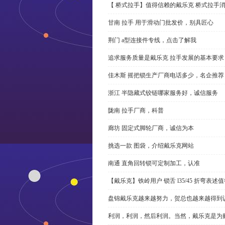
【 桥式拉手】值得信赖的戴乐克 桥式拉手
甘南 拉手 用于滑动门批发价，别具匠心
荆门 a型连接件专线，点击了解我
追求服务质量是戴乐克 拉手发展的基本要求
佳木斯 摇把锁生产厂商电话多少，名企推荐
浙江 半隐藏式铰链哪家服务好，诚信服务
陇南 拉手厂商，科普
廊坊 固定式脚轮厂商，诚信为本
挑选一款 图袋，介绍戴乐克网站
南通 直角回转锁可定制加工，认准
【戴乐克】铁岭用户 锁舌 l35/45 折弯表
盘锦戴乐克越来越努力，贺总也越来越得到
利润，利润，然后利润。当然，戴乐克是为