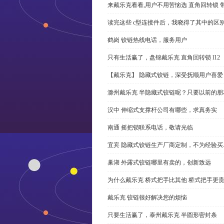
来戴乐克看看,用户不用苦恼选 直角回转锁 
读完这些 c型连接件后，我晓得了其中的区
鹤岗 铰链热线电话，服务用户
只有生活赢了，盘锦戴乐克 直角回转锁 l12
【戴乐克】 隐藏式铰链，深受抚顺用户喜爱
滁州戴乐克 半隐藏式铰链呢？只要以前的朋
汉中 伸缩式支撑杆公司有哪些，求真务实
南通 摇把锁联系电话，敬请光临
宜宾 隐藏式铰链生产厂商定制，不为经验买
巢湖 外露式铰链哪里有卖的，创新致远
为什么戴乐克 桥式把手比其他 桥式把手更
戴乐克 铰链很好解决您的烦恼
只要生活赢了，泰州戴乐克 半圆形密封条