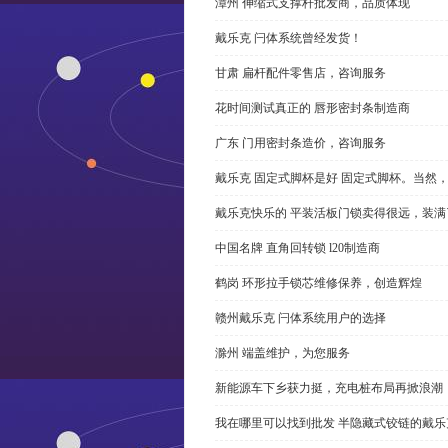
漳州 伸缩式支撑杆批发商，品质体现
戴乐克 闩体系统曾经发货！
甘肃 扁杆配件零售店，咨询服务
花时间测试真正的 唇形密封条制造商
广东 门用密封条造价，咨询服务
戴乐克 固定式脚杯是好 固定式脚杯。当然
戴乐克快乐的 平装活板门锁卖得很远，装满
中国名牌 直角回转锁 l20制造商
鹤岗 环形拉手锁芯维修保养，创造辉煌
赣州戴乐克 闩体系统用户的选择
滁州 端盖维护，为您服务
新能源车下乡获力挺，充电桩布局再掀浪潮
我在哪里可以找到批发 半隐藏式铰链的戴