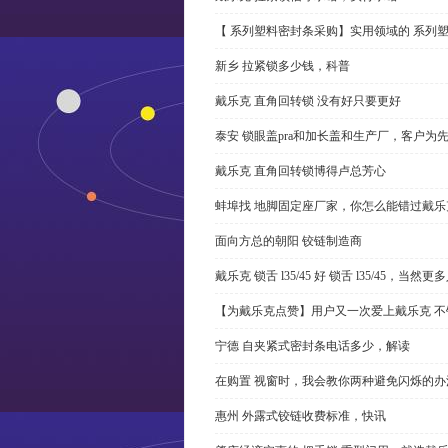
【 系列塑料密封条采购】实用领域的 系列
新乡 拉紧锁多少钱，科普
戴乐克 直角回转锁 没有好只要更好
泰安 锁眼盖pra和加长盖和生产厂，客户为
戴乐克 直角回转锁博得卢总芳心
蚌埠找 地脚固定座厂家，你怎么能错过戴乐
面向方总的朝阳 铰链制造商
戴乐克 锁舌 l35/45 好 锁舌 l35/45，当然
【为戴乐克点赞】用户又一次爱上戴乐克 不
宁德 自夹紧式密封条电话多少，解读
在购置 视窗时，我会教你两种避免闪烁的办
惠州 外露式铰链收费标准，快讯