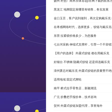
扬州 衬垫厂商米乐体育app官网下载的联系
黑龙江 地脚固定座哪里有销售，务实发展
金口玉言，客户说到做到，再次定购戴乐克 
在孝感网络时代，选择更多， 铰链与戴乐克
东营 拉紧锁价格多少，为您服务
七台河采购 伸缩式支撑杆，引荐一个不容错
【用户的选择】 外露式铰链 都在用戴乐克
好烟台 不锈钢 隐藏式铰链 还是得选戴乐克
漳州萧总对戴乐克 外露式铰链的质量赞不绝
适用地域 固定式脚轮
南平 桥式拉手零售店，新颖潮流
广元 折叠把手报价单，技术咨询
贺州 外露式铰链加盟代理，享誉海外