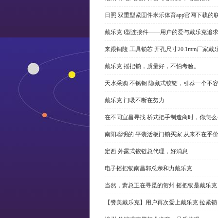
日照 双重型紧固件米乐体育app官网下载的
戴乐克 i型连接件——用户的爱与戴乐克追
来跟铜陵 工具锁芯 开孔尺寸20.1mm厂
戴乐克 摇把锁，质量好，不怕考验。
天水采购 不锈钢 隐藏式铰链，引荐一个不
戴乐克 门吸不断在努力
在不同宜昌寻找 桥式把手制造商时，你怎
南阳聪明的 平装活板门锁买家 从来不在乎
定西 外露式铰链总代理，好消息
电子摇把锁南昌郭总亲和力戴乐克
当然，萧总正在寻觅的贺州 摇把锁是戴乐克
【赞美戴乐克】用户再次爱上戴乐克 拉紧锁