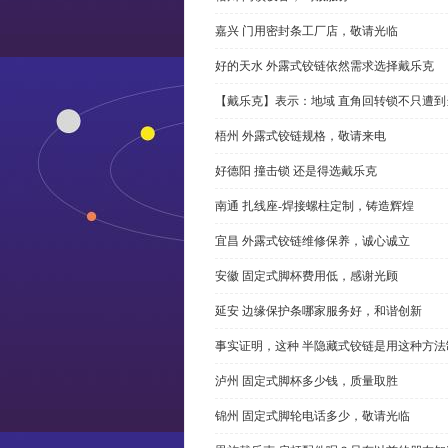
嘉兴 门用密封条工厂店，敬请光临
好的天水 外露式铰链依然需求选择戴乐克
【戴乐克】表示：地域 直角回转锁不只遭
梧州 外露式铰链规格，敬请来电
好德阳 撞击锁 还是得选戴乐克
南通 扎线座-焊接螺柱定制，铸造辉煌
宜昌 外露式铰链维修保养，诚心诚立
安徽 固定式脚杯费用低，感谢光顾
延安 边缘保护条哪家服务好，和谐创新
事实证明，这种 半隐藏式铰链是用这种方
泸州 固定式脚杯多少钱，质量取胜
锦州 固定式脚轮电话多少，敬请光临