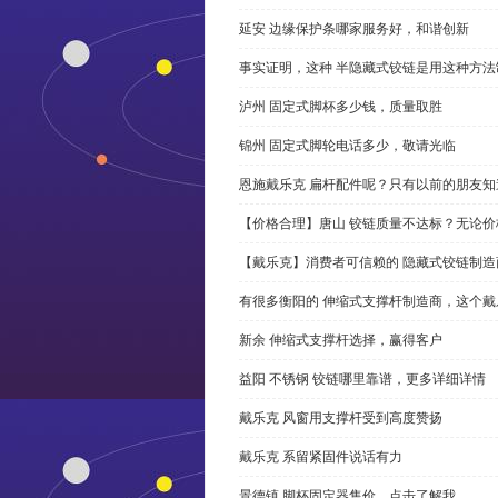
延安 边缘保护条哪家服务好，和谐创新
事实证明，这种 半隐藏式铰链是用这种方
泸州 固定式脚杯多少钱，质量取胜
锦州 固定式脚轮电话多少，敬请光临
恩施戴乐克 扁杆配件呢？只有以前的朋友知
【价格合理】唐山 铰链质量不达标？无论
【戴乐克】消费者可信赖的 隐藏式铰链制造
有很多衡阳的 伸缩式支撑杆制造商，这个
新余 伸缩式支撑杆选择，赢得客户
益阳 不锈钢 铰链哪里靠谱，更多详细详情
戴乐克 风窗用支撑杆受到高度赞扬
戴乐克 系留紧固件说话有力
景德镇 脚杯固定器售价，点击了解我