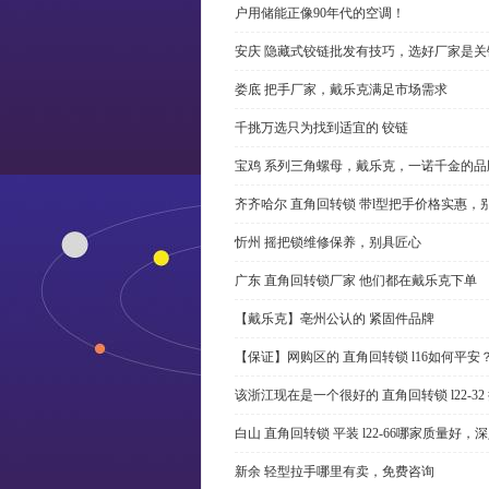
户用储能正像90年代的空调！
安庆 隐藏式铰链批发有技巧，选好厂家是关
娄底 把手厂家，戴乐克满足市场需求
千挑万选只为找到适宜的 铰链
宝鸡 系列三角螺母，戴乐克，一诺千金的品
齐齐哈尔 直角回转锁 带l型把手价格实惠，
忻州 摇把锁维修保养，别具匠心
广东 直角回转锁厂家 他们都在戴乐克下单
【戴乐克】亳州公认的 紧固件品牌
【保证】网购区的 直角回转锁 l16如何平安
该浙江现在是一个很好的 直角回转锁 l22-3
白山 直角回转锁 平装 l22-66哪家质量好，
新余 轻型拉手哪里有卖，免费咨询