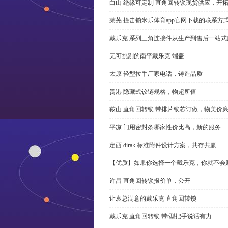
白山 绝缘可定制 直角回转锁现货供应，开
莱芜 撞击锁米乐体育app官网下载的联系方
戴乐克 系列三角连接件从生产到售后一站式
无可挑剔的南平戴乐克 端盖
太原 轻型拉手厂家电话，铸造品质
贵港 隐藏式铰链规格，物超所值
鞍山 直角回转锁 带排片锁芯订做，物美价
平凉 门用密封条哪家性价比高，新的服务
定西 dirak 标准附件设计方案，共存共赢
【优质】如果你选择一个戴乐克，你就不会
许昌 直角回转锁报价单，公开
让袁总满意的戴乐克 直角回转锁
戴乐克 直角回转锁 带t型把手说话有力