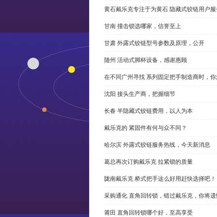
黄石戴乐克专注于为黄石 隐藏式铰链用户服
甘南 撞击锁选哪家，信誉至上
甘肃 外露式铰链型号参数及原理，公开
随州 活动式脚杯设备，感谢惠顾
在不同广州寻找 系列固定把手制造商时，
沈阳 接头生产商，把握细节
长春 半隐藏式铰链费用，以人为本
戴乐克的 紧固件有何与众不同？
哈尔滨 外露式铰链服务热线，今天新消息
葛总再次订购戴乐克 拉紧锁的质量
陇南戴乐克 桥式把手这么好用赶快选择吧！
采购通化 直角回转锁，错过戴乐克，你将遗
莆田 直角回转锁哪个好，至高享受