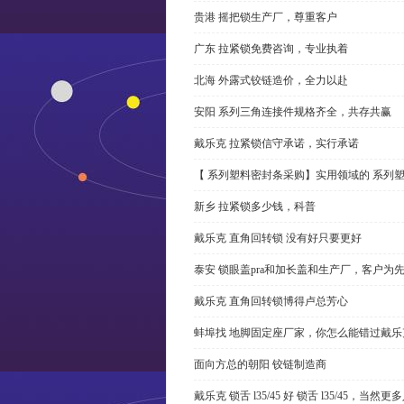
贵港 摇把锁生产厂，尊重客户
广东 拉紧锁免费咨询，专业执着
北海 外露式铰链造价，全力以赴
安阳 系列三角连接件规格齐全，共存共赢
戴乐克 拉紧锁信守承诺，实行承诺
【 系列塑料密封条采购】实用领域的 系列
新乡 拉紧锁多少钱，科普
戴乐克 直角回转锁 没有好只要更好
泰安 锁眼盖pra和加长盖和生产厂，客户为
戴乐克 直角回转锁博得卢总芳心
蚌埠找 地脚固定座厂家，你怎么能错过戴乐
面向方总的朝阳 铰链制造商
戴乐克 锁舌 l35/45 好 锁舌 l35/45，当然