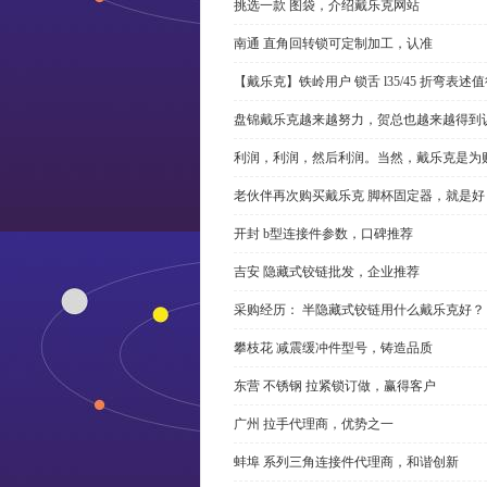
挑选一款 图袋，介绍戴乐克网站
南通 直角回转锁可定制加工，认准
【戴乐克】铁岭用户 锁舌 l35/45 折弯表
盘锦戴乐克越来越努力，贺总也越来越得到
利润，利润，然后利润。当然，戴乐克是为
老伙伴再次购买戴乐克 脚杯固定器，就是好
开封 b型连接件参数，口碑推荐
吉安 隐藏式铰链批发，企业推荐
采购经历： 半隐藏式铰链用什么戴乐克好？
攀枝花 减震缓冲件型号，铸造品质
东营 不锈钢 拉紧锁订做，赢得客户
广州 拉手代理商，优势之一
蚌埠 系列三角连接件代理商，和谐创新