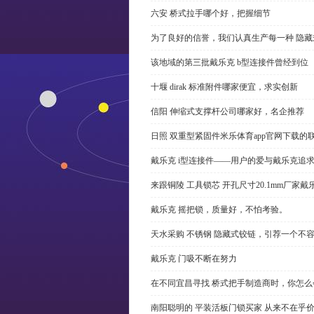
六安 桥式拉手哪个好，把握细节
为了良好的信誉，我们认真生产每一种 隐藏
该地域的第三批戴乐克 b型连接件曾经到位
十堰 dirak 标准附件哪家便宜，求实创新
信阳 伸缩式支撑杆公司哪家好，名企推荐
日照 双重型紧固件米乐体育app官网下载的
戴乐克 i型连接件——用户的爱与戴乐克追
来跟铜陵 工具锁芯 开孔尺寸20.1mm厂
戴乐克 摇把锁，质量好，不怕考验。
天水采购 不锈钢 隐藏式铰链，引荐一个不
戴乐克 门吸不断在努力
在不同宜昌寻找 桥式把手制造商时，你怎
南阳聪明的 平装活板门锁买家 从来不在乎