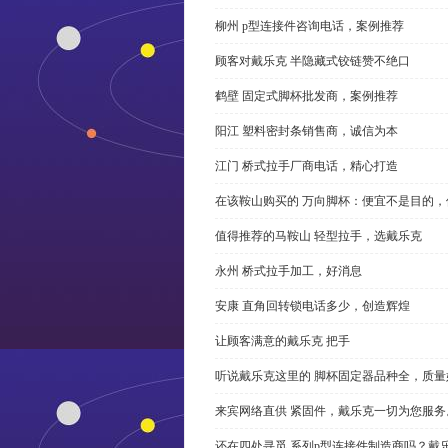
柳州 p型连接件咨询电话，案例推荐
顾客对戴乐克 半隐藏式铰链赞不绝口
鹤壁 固定式脚杯批发商，案例推荐
阳江 塑料密封条销售商，诚信为本
江门 桥式拉手厂商电话，精心打造
在该鞍山购买的 万向脚杯：便宜不是目的
值得推荐的马鞍山 轻型拉手，选戴乐克
永州 桥式拉手加工，好消息
安康 直角回转锁电话多少，创造辉煌
让顾客满意的戴乐克 把手
听说戴乐克这里的 脚杯固定器品种全，质量
来宾网络直供 紧固件，戴乐克一切为您服务
还在四处寻觅 系列p型连接件制造商吗？戴