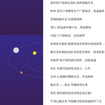
抚州用户选择合适的 摇把锁戴乐克
蚌埠 系列三角螺母生产厂家电话，真诚服务
景德镇戴乐克 拉紧锁很棒。
周口 i型连接件哪个好，再创辉煌
河源 门闩锁电话，信息推荐
有很多甘南的 圆形和波浪形密封条制造商
戴乐克幸福的远销 防风型支撑杆，装满货柜
张家界 电子摇把锁代理价，创新超越
崇左 外露式铰链电话多少，公开
永州 止退螺钉哪家合适，专业精神
戴乐克——新乡 导槽的理论者
来宾 撞击锁的批发价格必须正确！
平顶山戴乐克 半隐藏式铰链真诚面对丁总