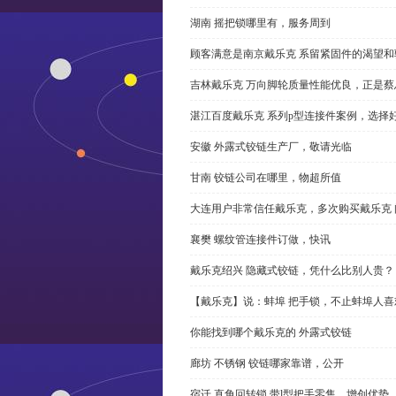
湖南 摇把锁哪里有，服务周到
顾客满意是南京戴乐克 系留紧固件的渴望和
吉林戴乐克 万向脚轮质量性能优良，正是蔡
湛江百度戴乐克 系列p型连接件案例，选择好
安徽 外露式铰链生产厂，敬请光临
甘南 铰链公司在哪里，物超所值
大连用户非常信任戴乐克，多次购买戴乐克 
襄樊 螺纹管连接件订做，快讯
戴乐克绍兴 隐藏式铰链，凭什么比别人贵？
【戴乐克】说：蚌埠 把手锁，不止蚌埠人喜
你能找到哪个戴乐克的 外露式铰链
廊坊 不锈钢 铰链哪家靠谱，公开
宿迁 直角回转锁 带l型把手零售，增创优势