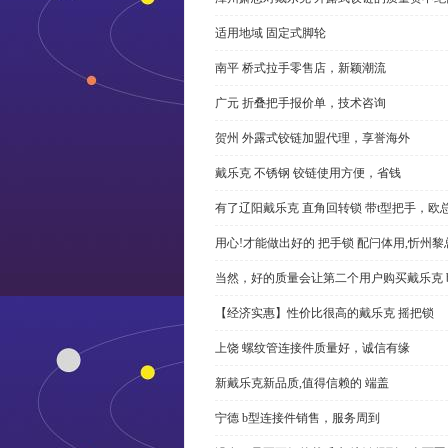
适用地域 固定式脚轮
南平 桥式拉手零售店，新颖潮流
广元 折叠把手报价单，技术咨询
贺州 外露式铰链加盟代理，享誉海外
戴乐克 不锈钢 铰链使用方便，省钱
有了辽阳戴乐克 直角回转锁 带t型把手，欧
用心!才能做出好的 把手锁 配闩体用,忻州
当然，好的质量会让第二个用户购买戴乐克 
【经济实惠】性价比很高的戴乐克 摇把锁
上饶 螺纹管连接件质量好，诚信有缘
新戴乐克新品质,值得信赖的 端盖
宁德 b型连接件销售，服务周到