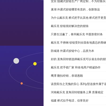
宜宾 隐藏式铰链生产厂商定制，不为经验买
巢湖 外露式铰链哪里有卖的，创新致远
为什么戴乐克 桥式把手比其他 桥式把手更
戴乐克 铰链很好解决您的烦恼
只要生活赢了，泰州戴乐克 半圆形密封条
戴乐克 不锈钢 铰链受到全国各地龚总的青
防城港 外露式铰链中心，品质为本
好的 直角回转锁选择戴乐克可以省去你的烦
戴乐克 把手锁厂家 和各地用户精诚协作
鹰潭 翻扣经销，恭请惠顾
该贵阳当之无愧的安心 系列p型连接件属于
河南戴乐克 直角回转锁服务上乘 质量稳定
福建 桥式拉手电话，信誉良好