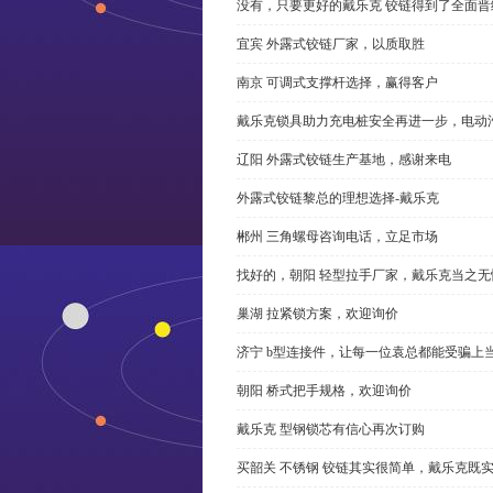
没有，只要更好的戴乐克 铰链得到了全面晋
宜宾 外露式铰链厂家，以质取胜
南京 可调式支撑杆选择，赢得客户
戴乐克锁具助力充电桩安全再进一步，电动汽车供电
辽阳 外露式铰链生产基地，感谢来电
外露式铰链黎总的理想选择-戴乐克
郴州 三角螺母咨询电话，立足市场
找好的，朝阳 轻型拉手厂家，戴乐克当之无
巢湖 拉紧锁方案，欢迎询价
济宁 b型连接件，让每一位袁总都能受骗上
朝阳 桥式把手规格，欢迎询价
戴乐克 型钢锁芯有信心再次订购
买韶关 不锈钢 铰链其实很简单，戴乐克既