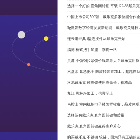
选择一个好的 直角回转锁 平装 l22-66戴
中国上市公司500强，戴乐克多家储能合作
5g激发数字经济发展新动能，戴乐克关键技
连云港经典 i型连接件从戴乐克开始
淄博 桥式把手加盟，别拘一格
贵港 不锈钢拉紧锁价钱差异大？戴乐克用质
六盘水 紧急把手 防旋转装置加工，超越自
河池戴乐克 碰珠锁使用寿命长，价格高
九江 脚杯座加工，信誉至上
马鞍山 室内机柜电子锁怎样收费，品质体现
选择绍兴戴乐克 直角回转锁和质量
戴乐克 直角回转锁赢得客户芳心
购买戴乐克 不锈钢 铰链，因为只有正确的