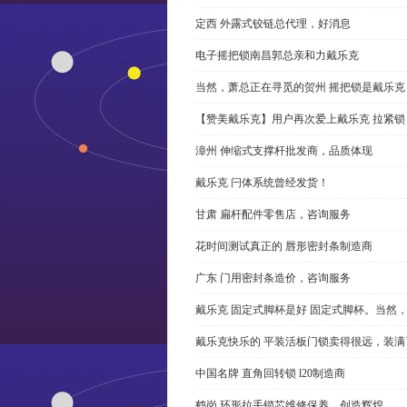
定西 外露式铰链总代理，好消息
电子摇把锁南昌郭总亲和力戴乐克
当然，萧总正在寻觅的贺州 摇把锁是戴乐克
【赞美戴乐克】用户再次爱上戴乐克 拉紧锁
漳州 伸缩式支撑杆批发商，品质体现
戴乐克 闩体系统曾经发货！
甘肃 扁杆配件零售店，咨询服务
花时间测试真正的 唇形密封条制造商
广东 门用密封条造价，咨询服务
戴乐克 固定式脚杯是好 固定式脚杯。当然
戴乐克快乐的 平装活板门锁卖得很远，装满
中国名牌 直角回转锁 l20制造商
鹤岗 环形拉手锁芯维修保养，创造辉煌