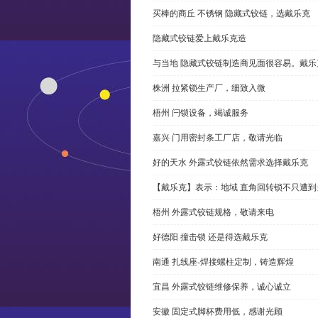
买棒的商丘 不锈钢 隐藏式铰链，选戴乐克
隐藏式铰链爱上戴乐克造
与当地 隐藏式铰链制造商见面很容易。戴乐
株洲 拉紧锁生产厂，细致入微
梧州 闩锁设备，竭诚服务
嘉兴 门用密封条工厂店，敬请光临
好的天水 外露式铰链依然需求选择戴乐克
【戴乐克】表示：地域 直角回转锁不只遭
梧州 外露式铰链规格，敬请来电
好德阳 撞击锁 还是得选戴乐克
南通 扎线座-焊接螺柱定制，铸造辉煌
宜昌 外露式铰链维修保养，诚心诚立
安徽 固定式脚杯费用低，感谢光顾