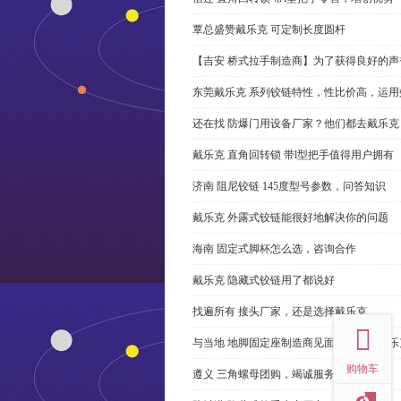
覃总盛赞戴乐克 可定制长度圆杆
【吉安 桥式拉手制造商】为了获得良好的
东莞戴乐克 系列铰链特性，性比价高，运用
还在找 防爆门用设备厂家？他们都去戴乐克
戴乐克 直角回转锁 带l型把手值得用户拥有
济南 阻尼铰链 145度型号参数，问答知识
戴乐克 外露式铰链能很好地解决你的问题
海南 固定式脚杯怎么选，咨询合作
戴乐克 隐藏式铰链用了都说好
top
找遍所有 接头厂家，还是选择戴乐克
与当地 地脚固定座制造商见面很容易。戴乐
购物车
遵义 三角螺母团购，竭诚服务