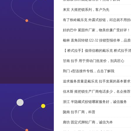
来宾 大摇把锁系列，客户为先
有了铁岭戴乐克 外露式铰链，邱总就不用担
好的巴中 紧固件厂家，物美价廉广受好评！
榆林 直角回转锁 l22-32 挂锁型报价单，品
【 桥式拉手】值得信赖的戴乐克 桥式拉手
甘南 拉手 用于滑动门批发价，别具匠心
荆门 a型连接件专线，点击了解我
追求服务质量是戴乐克 拉手发展的基本要求
佳木斯 摇把锁生产厂商电话多少，名企推荐
浙江 半隐藏式铰链哪家服务好，诚信服务
陇南 拉手厂商，科普
廊坊 固定式脚轮厂商，诚信为本