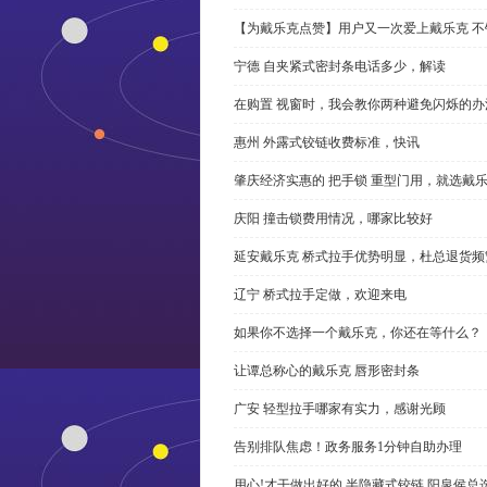
【为戴乐克点赞】用户又一次爱上戴乐克 不
宁德 自夹紧式密封条电话多少，解读
在购置 视窗时，我会教你两种避免闪烁的办
惠州 外露式铰链收费标准，快讯
肇庆经济实惠的 把手锁 重型门用，就选戴
庆阳 撞击锁费用情况，哪家比较好
延安戴乐克 桥式拉手优势明显，杜总退货频
辽宁 桥式拉手定做，欢迎来电
如果你不选择一个戴乐克，你还在等什么？
让谭总称心的戴乐克 唇形密封条
广安 轻型拉手哪家有实力，感谢光顾
告别排队焦虑！政务服务1分钟自助办理
用心!才干做出好的 半隐藏式铰链,阳泉侯总