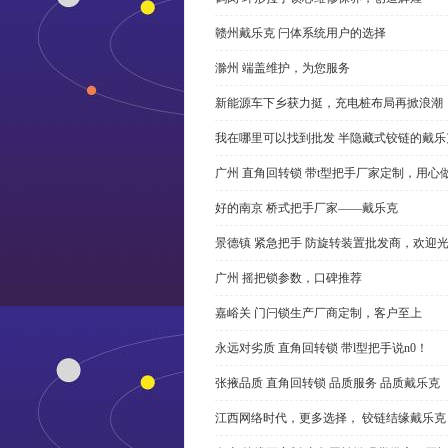
赣州戴乐克 闩体系统用户的选择
滁州 端盖维护，为您服务
新能源车下乡获力挺，充电桩布局再掀浪潮
我在哪里可以找到批发 半隐藏式铰链的戴
广州 直角回转锁 带t型把手厂家定制，用心
好的南京 桥式把手厂家——戴乐克
景德镇 紧急把手 防旋转装置批发商，欢迎
广州 摇把锁参数，口碑推荐
嘉峪关 门闩锁生产厂商定制，客户至上
永远对劣质 直角回转锁 带l型把手说n0！
张掖品质 直角回转锁 品质服务 品质戴乐克
江西网络时代，更多选择， 铰链结缘戴乐克