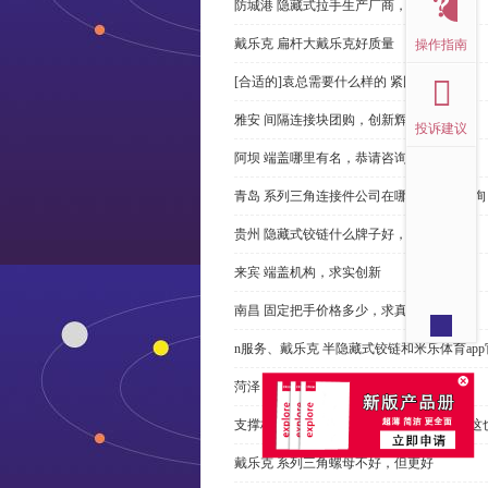
防城港 隐藏式拉手生产厂商，尊重客户
戴乐克 扁杆大戴乐克好质量
操作指南
[合适的]袁总需要什么样的 紧固件？
雅安 间隔连接块团购，创新辉煌
投诉建议
阿坝 端盖哪里有名，恭请咨询
青岛 系列三角连接件公司在哪里，免费咨询
贵州 隐藏式铰链什么牌子好，恭请来电
来宾 端盖机构，求实创新
南昌 固定把手价格多少，求真务实
n服务、戴乐克 半隐藏式铰链和米乐体育ap
菏泽 桥式拉手多少钱，性价比高
支撑杆质量不达标？无论价格多么便宜，这
戴乐克 系列三角螺母不好，但更好