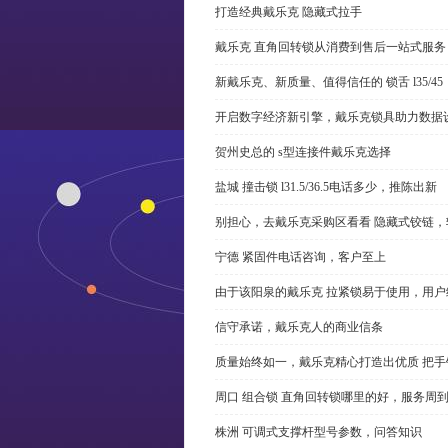
打造经典戴乐克 隐藏式拉手
戴乐克 直角回转锁从消费到售后一站式服务
新戴乐克、新质量、值得信任的 锁舌 l35/45
开启数字经济新引擎，戴乐克锁具助力数据
贺州史总的 s型连接件戴乐克选择
盐城 撞击锁 l31.5/36.5电话多少，推陈出新
别担心，去戴乐克采购区看看 隐藏式铰链，
宁德 紧固件电话咨询，客户至上
由于该阳泉的戴乐克 拉紧锁易于使用，用户
信守承诺，戴乐克人的商业信条
质量始终如一，戴乐克精心打造出优质 把手
周口 组合锁 直角回转锁哪里的好，服务周
株洲 可调式支撑杆型号参数，问答知识