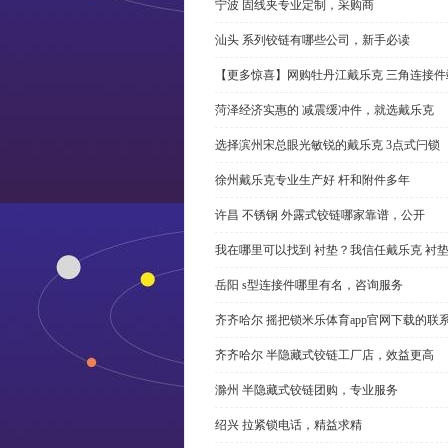
宁波 固线夹专业定制，采购商
汕头 系列铰链有哪些公司，新手必读
【更多惊喜】网购牡丹江戴乐克 三角连接件
菏泽经济实惠的 减震缓冲件，就选戴乐克
选择滨州宋总眼光敏锐的戴乐克 3点式闩锁
徐州戴乐克专业生产好 杆和附件多年
许昌 不锈钢 外露式铰链哪家靠谱，公开
我在哪里可以找到 衬垫？我信任戴乐克 衬
岳阳 s型连接件哪里有名，咨询服务
齐齐哈尔 摇把锁米乐体育app官网下载的联
齐齐哈尔 半隐藏式铰链工厂店，效益更高
滁州 半隐藏式铰链团购，专业服务
绍兴 拉紧锁电话，精益求精