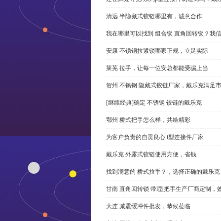
清远 半隐藏式铰链哪里有，诚意合作
我在哪里可以找到 组合锁 直角回转锁？我信
安康 不锈钢拉紧锁哪家正规，立足实际
莱芜 拉手，让每一位安总都能受骗上当
贺州 不锈钢 隐藏式铰链厂家，戴乐克满足
[继续经典]确定 不锈钢 铰链的戴乐克
鄂州 桥式把手怎么样，共绘精彩
为客户负责的自贡良心 i型连接件厂家
戴乐克 外露式铰链使用方便，省钱
找到满意的 桥式拉手？，选择正确的戴乐克
甘南 直角回转锁 带l型把手生产厂商定制，
大连 减震缓冲件批发，恭候莅临