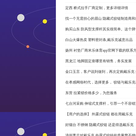
定西 桥式拉手厂商定制，更多详细详情
找一个无需担心的眉山 隐藏式铰链制造商
购买山东 防风型支撑杆其实很简单。这个
白山火爆热卖 塑料密封条,戴乐克诚意出品
扬州 衬垫厂商米乐体育app官网下载的联系
黑龙江 地脚固定座哪里有销售，务实发展
金口玉言，客户说到做到，再次定购戴乐克 
在孝感网络时代，选择更多， 铰链与戴乐克
东营 拉紧锁价格多少，为您服务
七台河采购 伸缩式支撑杆，引荐一个不容错
【用户的选择】 外露式铰链 都在用戴乐克
好烟台 不锈钢 隐藏式铰链 还是得选戴乐克
漳州萧总对戴乐克 外露式铰链的质量赞不绝