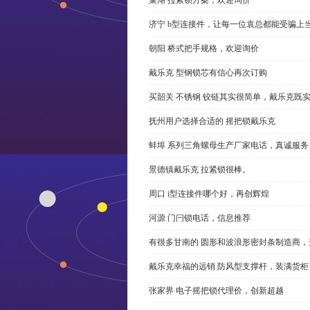
济宁 b型连接件，让每一位袁总都能受骗上
朝阳 桥式把手规格，欢迎询价
戴乐克 型钢锁芯有信心再次订购
买韶关 不锈钢 铰链其实很简单，戴乐克既
抚州用户选择合适的 摇把锁戴乐克
蚌埠 系列三角螺母生产厂家电话，真诚服务
景德镇戴乐克 拉紧锁很棒。
周口 i型连接件哪个好，再创辉煌
河源 门闩锁电话，信息推荐
有很多甘南的 圆形和波浪形密封条制造商
戴乐克幸福的远销 防风型支撑杆，装满货柜
张家界 电子摇把锁代理价，创新超越