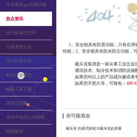
米乐体育app官网下载的公告
热点资讯
设计标准与文件
1、安全锁具有防震功能，只有在用
计算选型公式
性能；2、安全锁具有防水防尘功能，可
设计研发干货
戴乐克集团是一家从事工业五金
通讯技术、制冷技术和消防设施
前沿行业动态
如果您对以上的产品感兴趣或者
如果您不想久等，可致电：
400 8
輔助工具下載
选型交流圈
你可能喜欢
米乐平台的人才招聘
戴乐克 外露式铰链大戴乐克好质量
投诉建议