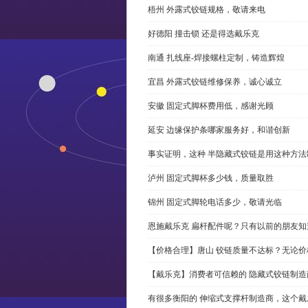
梧州 外露式铰链规格，敬请来电
好德阳 撞击锁 还是得选戴乐克
南通 扎线座-焊接螺柱定制，铸造辉煌
宜昌 外露式铰链维修保养，诚心诚立
安徽 固定式脚杯费用低，感谢光顾
延安 边缘保护条哪家服务好，和谐创新
事实证明，这种 半隐藏式铰链是用这种方
泸州 固定式脚杯多少钱，质量取胜
锦州 固定式脚轮电话多少，敬请光临
恩施戴乐克 扁杆配件呢？只有以前的朋友知
【价格合理】唐山 铰链质量不达标？无论
【戴乐克】消费者可信赖的 隐藏式铰链制造
有很多衡阳的 伸缩式支撑杆制造商，这个