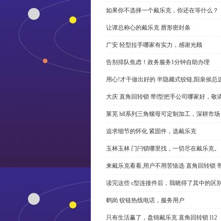
如果你不选择一个戴乐克，你还在等什么？
让谭总称心的戴乐克 唇形密封条
广安 轻型拉手哪家有实力，感谢光顾
告别排队焦虑！政务服务1分钟自助办理
用心!才干做出好的 半隐藏式铰链,阳泉侯总
大庆 直角回转锁 带l型把手公司哪家好，敬
莱芜 h8系列三角螺母可定制加工，深耕市场
追求细节的怀化 紧固件，选戴乐克
玉林玉林 门闩锁哪里找，一切尽在戴乐克。
来戴乐克看看,用户不用苦恼选 直角回转锁 
读完这些 c型连接件后，我晓得了其中的区
鹤岗 铰链热线电话，服务用户
只有生活赢了，盘锦戴乐克 直角回转锁 l12