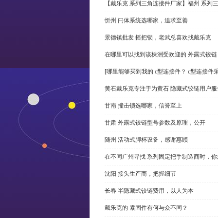
【戴乐克 系列三角连接件厂家】福州 系列
忻州 闩体系统选哪家，追求至善
景德镇批发 摇把锁，老武总喜欢找戴乐克
在哪里可以找到该株洲受欢迎的 外露式铰
[哪里能够买到我的 c型连接件？ c型连接件
黄石戴乐克专注于为黄石 隐藏式铰链用户服
甘南 撞击锁选哪家，信誉至上
甘肃 外露式铰链型号参数及原理，公开
随州 活动式脚杯设备，感谢惠顾
在不同广州寻找 系列固定把手制造商时，
沈阳 接头生产商，把握细节
长春 半隐藏式铰链费用，以人为本
戴乐克的 紧固件有何与众不同？