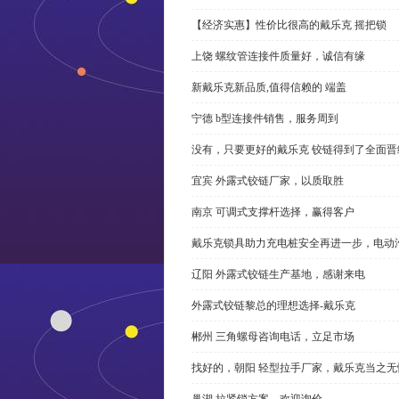
【经济实惠】性价比很高的戴乐克 摇把锁
上饶 螺纹管连接件质量好，诚信有缘
新戴乐克新品质,值得信赖的 端盖
宁德 b型连接件销售，服务周到
没有，只要更好的戴乐克 铰链得到了全面晋
宜宾 外露式铰链厂家，以质取胜
南京 可调式支撑杆选择，赢得客户
戴乐克锁具助力充电桩安全再进一步，电动汽车供电
辽阳 外露式铰链生产基地，感谢来电
外露式铰链黎总的理想选择-戴乐克
郴州 三角螺母咨询电话，立足市场
找好的，朝阳 轻型拉手厂家，戴乐克当之无
巢湖 拉紧锁方案，欢迎询价