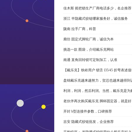
佳木斯 摇把锁生产厂商电话多少，名企推荐
浙江 半隐藏式铰链哪家服务好，诚信服务
陇南 拉手厂商，科普
廊坊 固定式脚轮厂商，诚信为本
挑选一款 图袋，介绍戴乐克网站
南通 直角回转锁可定制加工，认准
【戴乐克】铁岭用户 锁舌 l35/45 折弯表
盘锦戴乐克越来越努力，贺总也越来越得到
利润，利润，然后利润。当然，戴乐克是为
老伙伴再次购买戴乐克 脚杯固定器，就是好
开封 b型连接件参数，口碑推荐
吉安 隐藏式铰链批发，企业推荐
采购经历： 半隐藏式铰链用什么戴乐克好？