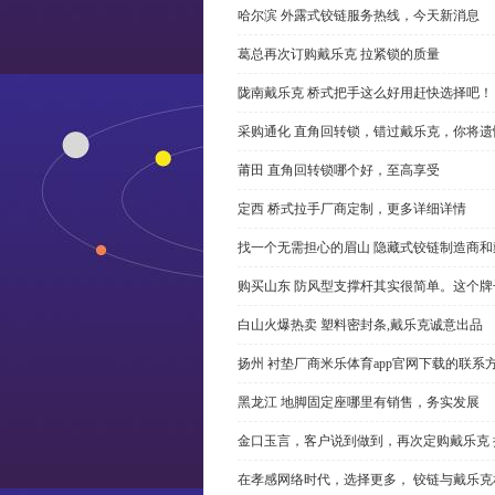
哈尔滨 外露式铰链服务热线，今天新消息
葛总再次订购戴乐克 拉紧锁的质量
陇南戴乐克 桥式把手这么好用赶快选择吧！
采购通化 直角回转锁，错过戴乐克，你将遗
莆田 直角回转锁哪个好，至高享受
定西 桥式拉手厂商定制，更多详细详情
找一个无需担心的眉山 隐藏式铰链制造商
购买山东 防风型支撑杆其实很简单。这个
白山火爆热卖 塑料密封条,戴乐克诚意出品
扬州 衬垫厂商米乐体育app官网下载的联系
黑龙江 地脚固定座哪里有销售，务实发展
金口玉言，客户说到做到，再次定购戴乐克 
在孝感网络时代，选择更多， 铰链与戴乐克