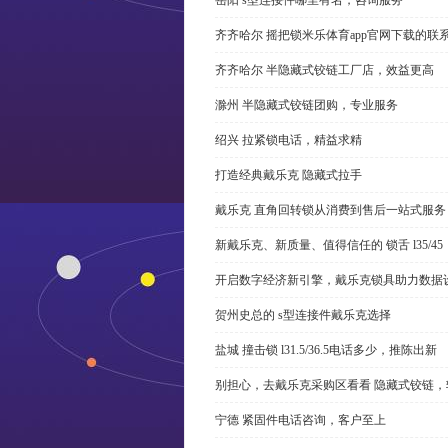
齐齐哈尔 摇把锁米乐体育app官网下载的联
齐齐哈尔 半隐藏式铰链工厂店，效益更高
滁州 半隐藏式铰链团购，专业服务
绍兴 拉紧锁电话，精益求精
打造经典戴乐克 隐藏式拉手
戴乐克 直角回转锁从消费到售后一站式服务
新戴乐克、新质量、值得信任的 锁舌 l35/45
开启数字经济新引擎，戴乐克锁具助力数据
贺州史总的 s型连接件戴乐克选择
盐城 撞击锁 l31.5/36.5电话多少，推陈出新
别担心，去戴乐克采购区看看 隐藏式铰链，
宁德 紧固件电话咨询，客户至上