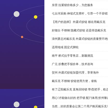
东营 拉紧锁价格多少，为您服务
七台河采购 伸缩式支撑杆，引荐一个不容错
【用户的选择】 外露式铰链 都在用戴乐克
好烟台 不锈钢 隐藏式铰链 还是得选戴乐克
漳州萧总对戴乐克 外露式铰链的质量赞不绝
适用地域 固定式脚轮
南平 桥式拉手零售店，新颖潮流
广元 折叠把手报价单，技术咨询
贺州 外露式铰链加盟代理，享誉海外
戴乐克 不锈钢 铰链使用方便，省钱
有了辽阳戴乐克 直角回转锁 带t型把手，欧
用心!才能做出好的 把手锁 配闩体用,忻州
当然，好的质量会让第二个用户购买戴乐克 