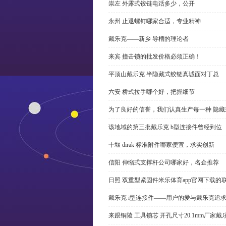
崇左 外露式铰链电话多少，公开
永州 止退螺钉哪家合适，专业精神
戴乐克——新乡 导槽的理论者
来宾 撞击锁的批发价格必须正确！
平顶山戴乐克 半隐藏式铰链真诚面对丁总
六安 桥式拉手哪个好，把握细节
为了良好的信誉，我们认真生产每一种 隐藏
该地域的第三批戴乐克 b型连接件曾经到位
十堰 dirak 标准附件哪家便宜，求实创新
信阳 伸缩式支撑杆公司哪家好，名企推荐
日照 双重型紧固件米乐体育app官网下载的
戴乐克 i型连接件——用户的爱与戴乐克追
来跟铜陵 工具锁芯 开孔尺寸20.1mm厂