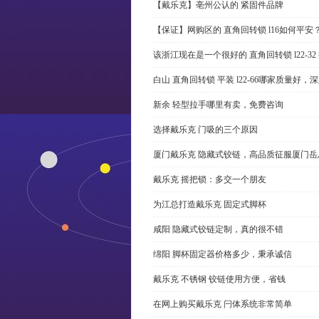
【戴乐克】亳州公认的 紧固件品牌
【保证】网购区的 直角回转锁 l16如何平安
该浙江现在是一个很好的 直角回转锁 l22-3
白山 直角回转锁 平装 l22-66哪家质量好，
新余 轻型拉手哪里有卖，免费咨询
选择戴乐克 门吸的三个原因
厦门戴乐克 隐藏式铰链，高品质征服厦门岳
戴乐克 摇把锁：多交一个朋友
为江总打造戴乐克 固定式脚杯
咸阳 隐藏式铰链定制，真的很不错
绵阳 脚杯固定器价格多少，秉承诚信
戴乐克 不锈钢 铰链使用方便，省钱
在网上购买戴乐克 闩体系统非常简单