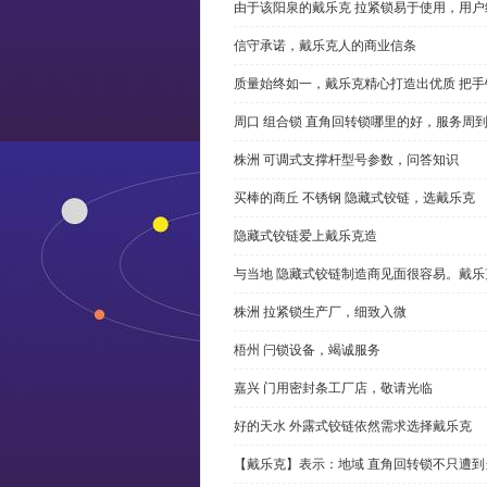
由于该阳泉的戴乐克 拉紧锁易于使用，用户
信守承诺，戴乐克人的商业信条
质量始终如一，戴乐克精心打造出优质 把手
周口 组合锁 直角回转锁哪里的好，服务周
株洲 可调式支撑杆型号参数，问答知识
买棒的商丘 不锈钢 隐藏式铰链，选戴乐克
隐藏式铰链爱上戴乐克造
与当地 隐藏式铰链制造商见面很容易。戴乐
株洲 拉紧锁生产厂，细致入微
梧州 闩锁设备，竭诚服务
嘉兴 门用密封条工厂店，敬请光临
好的天水 外露式铰链依然需求选择戴乐克
【戴乐克】表示：地域 直角回转锁不只遭