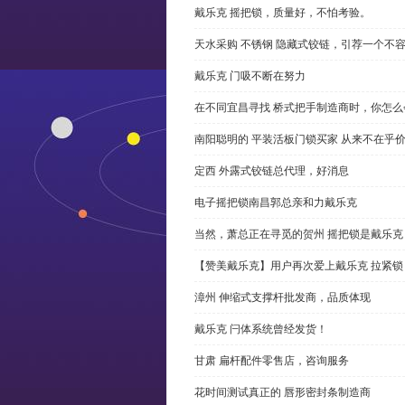
戴乐克 摇把锁，质量好，不怕考验。
天水采购 不锈钢 隐藏式铰链，引荐一个不
戴乐克 门吸不断在努力
在不同宜昌寻找 桥式把手制造商时，你怎
南阳聪明的 平装活板门锁买家 从来不在乎
定西 外露式铰链总代理，好消息
电子摇把锁南昌郭总亲和力戴乐克
当然，萧总正在寻觅的贺州 摇把锁是戴乐克
【赞美戴乐克】用户再次爱上戴乐克 拉紧锁
漳州 伸缩式支撑杆批发商，品质体现
戴乐克 闩体系统曾经发货！
甘肃 扁杆配件零售店，咨询服务
花时间测试真正的 唇形密封条制造商