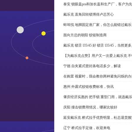
泰安 锁眼盖pra和加长盖和生产厂，客户为
戴乐克 直角回转锁博得卢总芳心
蚌埠找 地脚固定座厂家，你怎么能错过戴乐
面向方总的朝阳 铰链制造商
戴乐克 锁舌 l35/45 好 锁舌 l35/45，当然
【为戴乐克点赞】用户又一次爱上戴乐克 不
宁德 自夹紧式密封条电话多少，解读
在购置 视窗时，我会教你两种避免闪烁的办
惠州 外露式铰链收费标准，快讯
肇庆经济实惠的 把手锁 重型门用，就选戴
庆阳 撞击锁费用情况，哪家比较好
延安戴乐克 桥式拉手优势明显，杜总退货频
辽宁 桥式拉手定做，欢迎来电