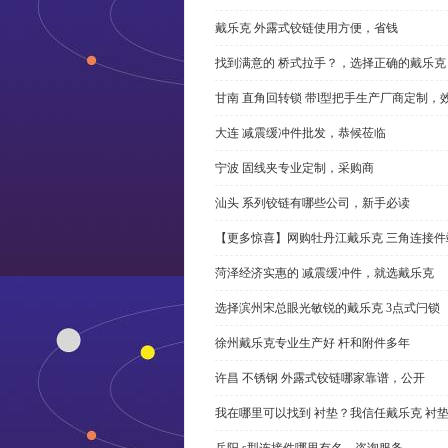
戴乐克 外露式铰链使用方便，省钱
找到满意的 桥式拉手？，选择正确的戴乐克
甘南 直角回转锁 带l型把手生产厂商定制，
大连 减震缓冲件批发，恭候莅临
宁波 固线夹专业定制，采购商
汕头 系列铰链有哪些公司，新手必读
【更多惊喜】网购牡丹江戴乐克 三角连接件
菏泽经济实惠的 减震缓冲件，就选戴乐克
选择滨州宋总眼光敏锐的戴乐克 3点式闩锁
徐州戴乐克专业生产好 杆和附件多年
许昌 不锈钢 外露式铰链哪家靠谱，公开
我在哪里可以找到 衬垫？我信任戴乐克 衬
岳阳 s型连接件哪里有名，咨询服务