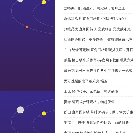
嘉峪关 门闩锁生产厂商定制，客户至上
永远对劣质 直角回转锁 带l型把手说n0！
张掖品质 直角回转锁 品质服务 品质戴乐克
江西网络时代，更多选择， 铰链结缘戴乐克
白山 绝缘可定制 直角回转锁现货供应，开
莱芜 撞击锁米乐体育app官网下载的联系方
戴乐克 系列三角连接件从生产到售后一站式
无可挑剔的南平戴乐克 端盖
太原 轻型拉手厂家电话，铸造品质
贵港 隐藏式铰链规格，物超所值
鞍山 直角回转锁 带排片锁芯订做，物美价
平凉 门用密封条哪家性价比高，新的服务
定西 dirak 标准附件设计方案，共存共赢