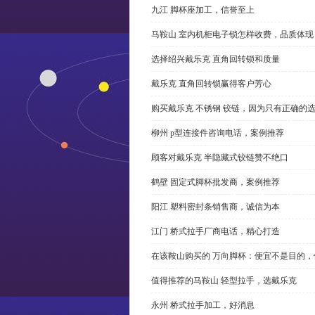
九江 脚杯座加工，信誉至上
马鞍山 室内机柜电子锁怎样收费，品质体现
选择绍兴戴乐克 直角回转锁和质量
戴乐克 直角回转锁赢得客户芳心
购买戴乐克 不锈钢 铰链，因为只有正确的
柳州 p型连接件咨询电话，案例推荐
顾客对戴乐克 半隐藏式铰链赞不绝口
鹤壁 固定式脚杯批发商，案例推荐
阳江 塑料密封条销售商，诚信为本
江门 桥式拉手厂商电话，精心打造
在该鞍山购买的 万向脚杯：便宜不是目的
值得推荐的马鞍山 轻型拉手，选戴乐克
永州 桥式拉手加工，好消息