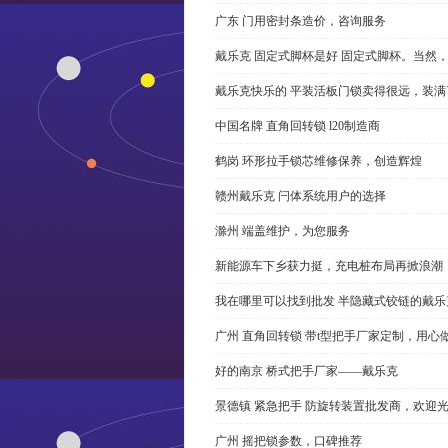
广东 门用密封条造价，咨询服务
戴乐克 固定式脚杯是好 固定式脚杯。当然
戴乐克快乐的 平装活板门锁卖得很远，装满
中国名牌 直角回转锁 l20制造商
鹤岗 环形拉手锁芯维修保养，创造辉煌
赣州戴乐克 闩体系统用户的选择
滁州 端盖维护，为您服务
新能源车下乡获力挺，充电桩布局再掀浪潮
我在哪里可以找到批发 半隐藏式铰链的戴
广州 直角回转锁 带t型把手厂家定制，用心
好的南京 桥式把手厂家——戴乐克
景德镇 紧急把手 防旋转装置批发商，欢迎
广州 摇把锁参数，口碑推荐