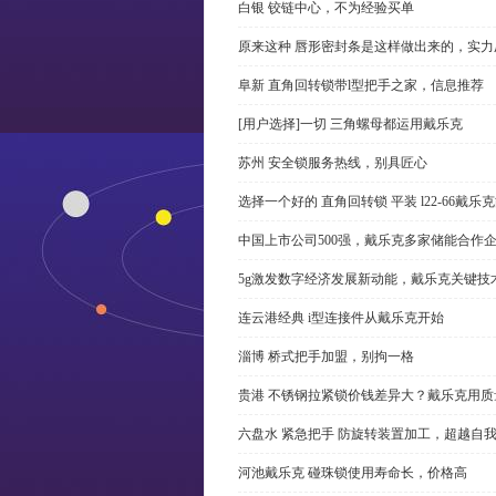
白银 铰链中心，不为经验买单
原来这种 唇形密封条是这样做出来的，实力
阜新 直角回转锁带l型把手之家，信息推荐
[用户选择]一切 三角螺母都运用戴乐克
苏州 安全锁服务热线，别具匠心
选择一个好的 直角回转锁 平装 l22-66戴
中国上市公司500强，戴乐克多家储能合作
5g激发数字经济发展新动能，戴乐克关键技
连云港经典 i型连接件从戴乐克开始
淄博 桥式把手加盟，别拘一格
贵港 不锈钢拉紧锁价钱差异大？戴乐克用质
六盘水 紧急把手 防旋转装置加工，超越自
河池戴乐克 碰珠锁使用寿命长，价格高