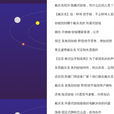
戴乐克绍兴 隐藏式铰链，凭什么比别人贵？
【戴乐克】说：蚌埠 把手锁，不止蚌埠人喜
你能找到哪个戴乐克的 外露式铰链
廊坊 不锈钢 铰链哪家靠谱，公开
宿迁 直角回转锁 带l型把手零售，增创优势
覃总盛赞戴乐克 可定制长度圆杆
【吉安 桥式拉手制造商】为了获得良好的
东莞戴乐克 系列铰链特性，性比价高，运用
还在找 防爆门用设备厂家？他们都去戴乐克
戴乐克 直角回转锁 带l型把手值得用户拥有
济南 阻尼铰链 145度型号参数，问答知识
戴乐克 外露式铰链能很好地解决你的问题
海南 固定式脚杯怎么选，咨询合作