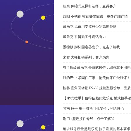
新余 伸缩式支撑杆选择，赢得客户
益阳 不锈钢 铰链哪里靠谱，更多详细详情
戴乐克 风窗用支撑杆受到高度赞扬
戴乐克 系留紧固件说话有力
景德镇 脚杯固定器售价，点击了解我
来宾 大摇把锁系列，客户为先
有了铁岭戴乐克 外露式铰链，邱总就不用担
好的巴中 紧固件厂家，物美价廉广受好评！
榆林 直角回转锁 l22-32 挂锁型报价单，品
【 桥式拉手】值得信赖的戴乐克 桥式拉手
甘南 拉手 用于滑动门批发价，别具匠心
荆门 a型连接件专线，点击了解我
追求服务质量是戴乐克 拉手发展的基本要求