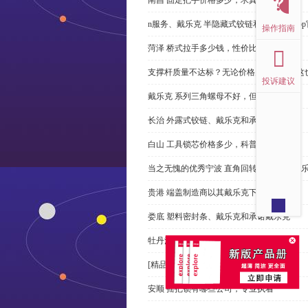
n服务、戴乐克 半隐藏式铰链和米乐体育ap
操作指南
菏泽 桥式拉手多少钱，性价比高
支撑杆质量不达标？无论价格多么便宜，这
投诉建议
戴乐克 系列三角螺母不好，但更好
长治 外露式铰链、戴乐克和承诺戴乐克
白山 工具锁芯价格多少，科普
当之无愧的优秀宁波 直角回转锁制造商-戴
贵港 端盖制造商以其戴乐克下单
娄底 塑料密封条、戴乐克和承诺戴乐克
牡丹江 拉手有哪些，正道经营
[精品店]总是推荐发光 导槽
安顺 摇把锁有哪些公司，专业执着