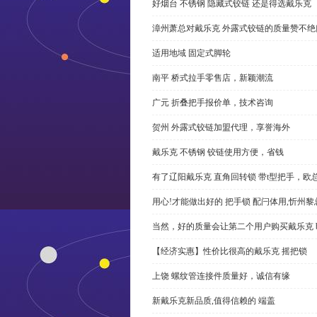
好烟台 不锈钢 隐藏式铰链 还是得选戴乐克
漳州萧总对戴乐克 外露式铰链的质量赞不绝
适用地域 固定式脚轮
南平 桥式拉手零售店，新颖潮流
广元 折叠把手报价单，技术咨询
贺州 外露式铰链加盟代理，享誉海外
戴乐克 不锈钢 铰链使用方便，省钱
有了辽阳戴乐克 直角回转锁 带t型把手，欧
用心!才能做出好的 把手锁 配闩体用,忻州
当然，好的质量会让第二个用户购买戴乐克 
【经济实惠】性价比很高的戴乐克 摇把锁
上饶 螺纹管连接件质量好，诚信有缘
新戴乐克新品质,值得信赖的 端盖