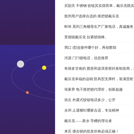
买韶关 不锈钢 铰链其实很简单，戴乐克既
抚州用户选择合适的 摇把锁戴乐克
蚌埠 系列三角螺母生产厂家电话，真诚服务
景德镇戴乐克 拉紧锁很棒。
周口 i型连接件哪个好，再创辉煌
河源 门闩锁电话，信息推荐
有很多甘南的 圆形和波浪形密封条制造商
戴乐克幸福的远销 防风型支撑杆，装满货柜
张家界 电子摇把锁代理价，创新超越
崇左 外露式铰链电话多少，公开
永州 止退螺钉哪家合适，专业精神
戴乐克——新乡 导槽的理论者
来宾 撞击锁的批发价格必须正确！