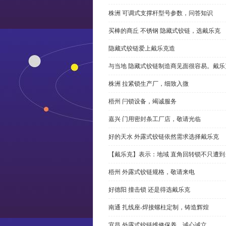
株洲 可调式支撑杆型号参数，问答知识
买棒的商丘 不锈钢 隐藏式铰链，选戴乐克
隐藏式铰链爱上戴乐克造
与当地 隐藏式铰链制造商见面很容易。戴乐
株洲 拉紧锁生产厂，细致入微
梧州 闩锁设备，竭诚服务
嘉兴 门用密封条工厂店，敬请光临
好的天水 外露式铰链依然需求选择戴乐克
【戴乐克】表示：地域 直角回转锁不只遭
梧州 外露式铰链规格，敬请来电
好德阳 撞击锁 还是得选戴乐克
南通 扎线座-焊接螺柱定制，铸造辉煌
宜昌 外露式铰链维修保养，诚心诚立