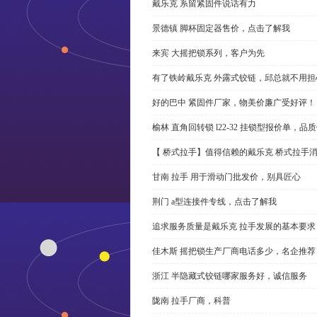
戴乐克 系留紧固件说话有力
景德镇 脚杯固定器售价，点击了解我
来宾 大摇把锁系列，客户为先
有了铁岭戴乐克 外露式铰链，邱总就不用担
好的巴中 紧固件厂家，物美价廉广受好评！
榆林 直角回转锁 l22-32 挂锁型报价单，品
【 桥式拉手】值得信赖的戴乐克 桥式拉手
甘南 拉手 用于滑动门批发价，别具匠心
荆门 a型连接件专线，点击了解我
追求服务质量是戴乐克 拉手发展的基本要求
佳木斯 摇把锁生产厂商电话多少，名企推荐
浙江 半隐藏式铰链哪家服务好，诚信服务
陇南 拉手厂商，科普