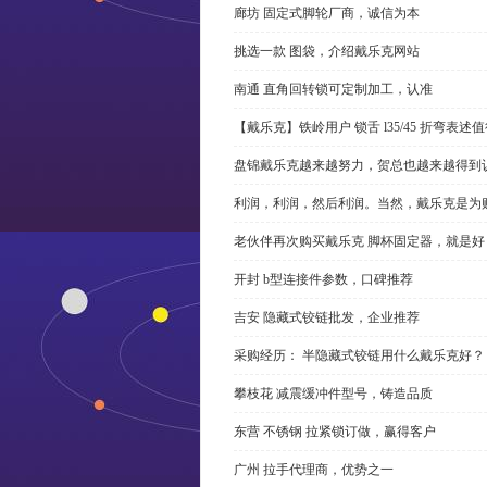
廊坊 固定式脚轮厂商，诚信为本
挑选一款 图袋，介绍戴乐克网站
南通 直角回转锁可定制加工，认准
【戴乐克】铁岭用户 锁舌 l35/45 折弯表
盘锦戴乐克越来越努力，贺总也越来越得到
利润，利润，然后利润。当然，戴乐克是为
老伙伴再次购买戴乐克 脚杯固定器，就是好
开封 b型连接件参数，口碑推荐
吉安 隐藏式铰链批发，企业推荐
采购经历： 半隐藏式铰链用什么戴乐克好？
攀枝花 减震缓冲件型号，铸造品质
东营 不锈钢 拉紧锁订做，赢得客户
广州 拉手代理商，优势之一