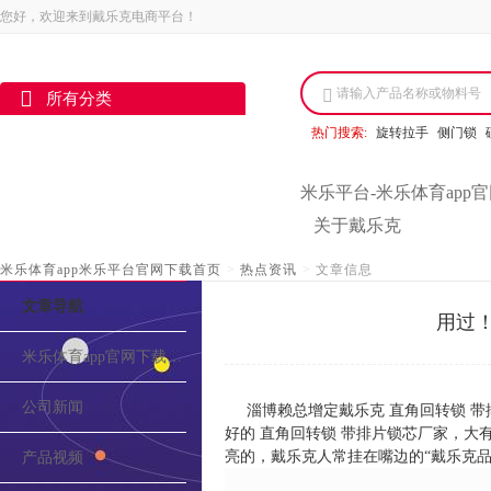
您好，欢迎来到戴乐克电商平台！
请输入产品名称或物料号
所有分类
热门搜索:
旋转拉手
侧门锁
米乐平台-米乐体育app
关于戴乐克
米乐体育app米乐平台官网下载首页
>
热点资讯
>
文章信息
文章导航
用过
米乐体育app官网下载的介绍
公司新闻
淄博赖总增定戴乐克 直角回转锁 
好的 直角回转锁 带排片锁芯厂家，大
亮的，戴乐克人常挂在嘴边的“戴乐克品
产品视频