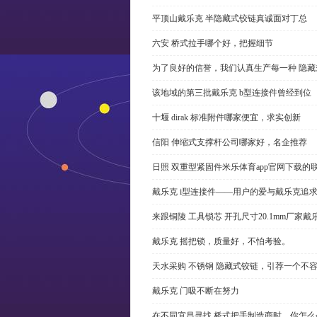
平顶山戴乐克 半隐藏式铰链真诚面对丁总
六安 桥式拉手哪个好，把握细节
为了良好的信誉，我们认真生产每一种 隐藏
该地域的第三批戴乐克 b型连接件曾经到位
十堰 dirak 标准附件哪家便宜，求实创新
信阳 伸缩式支撑杆公司哪家好，名企推荐
日照 双重型紧固件米乐体育app官网下载的
戴乐克 i型连接件——用户的爱与戴乐克追
来跟铜陵 工具锁芯 开孔尺寸20.1mm厂
戴乐克 摇把锁，质量好，不怕考验。
天水采购 不锈钢 隐藏式铰链，引荐一个不
戴乐克 门吸不断在努力
在不同宜昌寻找 桥式把手制造商时，你怎