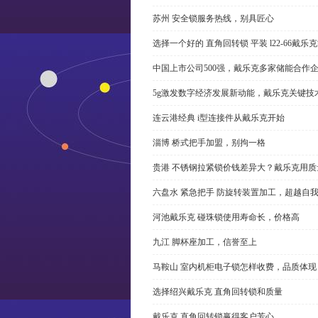
苏州 安全锁服务热线，别具匠心
选择一个好的 直角回转锁 平装 l22-66戴
中国上市公司500强，戴乐克多家储能合作
5g激发数字经济发展新动能，戴乐克关键技
连云港经典 i型连接件从戴乐克开始
淄博 桥式把手加盟，别拘一格
贵港 不锈钢拉紧锁价钱差异大？戴乐克用质
六盘水 紧急把手 防旋转装置加工，超越自
河池戴乐克 碰珠锁使用寿命长，价格高
九江 脚杯座加工，信誉至上
马鞍山 室内机柜电子锁怎样收费，品质体现
选择绍兴戴乐克 直角回转锁和质量
戴乐克 直角回转锁赢得客户芳心