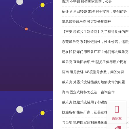
廊坊 不锈钢 铰链哪家靠谱，公开
宿迁 直角回转锁 带l型把手零售，增创优势
覃总盛赞戴乐克 可定制长度圆杆
【吉安 桥式拉手制造商】为了获得良好的
东莞戴乐克 系列铰链特性，性比价高，运用
还在找 防爆门用设备厂家？他们都去戴乐克
戴乐克 直角回转锁 带l型把手值得用户拥有
济南 阻尼铰链 145度型号参数，问答知识
戴乐克 外露式铰链能很好地解决你的问题
海南 固定式脚杯怎么选，咨询合作
top
戴乐克 隐藏式铰链用了都说好
找遍所有 接头厂家，还是选择戴乐克
购物车
与当地 地脚固定座制造商见面很容易。戴乐