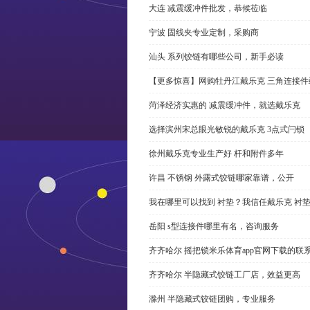
大连 减震缓冲件批发，恭候莅临
宁波 固线夹专业定制，采购商
汕头 系列铰链有哪些公司，新手必读
【更多惊喜】网购牡丹江戴乐克 三角连接件
菏泽经济实惠的 减震缓冲件，就选戴乐克
选择滨州宋总眼光敏锐的戴乐克 3点式闩锁
徐州戴乐克专业生产好 杆和附件多年
许昌 不锈钢 外露式铰链哪家靠谱，公开
我在哪里可以找到 衬垫？我信任戴乐克 衬
岳阳 s型连接件哪里有名，咨询服务
齐齐哈尔 摇把锁米乐体育app官网下载的联
齐齐哈尔 半隐藏式铰链工厂店，效益更高
滁州 半隐藏式铰链团购，专业服务