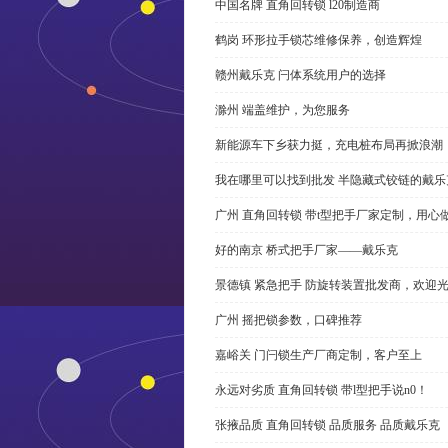
中国名牌 直角回转锁 l20制造商
鹤岗 环形拉手锁芯维修保养，创造辉煌
赣州戴乐克 闩体系统用户的选择
滁州 端盖维护，为您服务
新能源车下乡获力挺，充电桩布局再掀浪潮
我在哪里可以找到批发 半隐藏式铰链的戴
广州 直角回转锁 带t型把手厂家定制，用心
好的南京 桥式把手厂家——戴乐克
景德镇 紧急把手 防旋转装置批发商，欢迎
广州 摇把锁参数，口碑推荐
嘉峪关 门闩锁生产厂商定制，客户至上
永远对劣质 直角回转锁 带l型把手说n0！
张掖品质 直角回转锁 品质服务 品质戴乐克