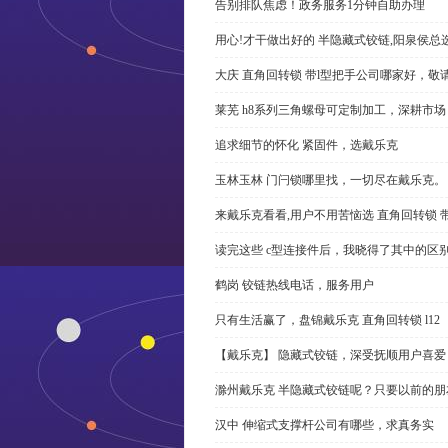
告别排队焦虑！政务服务1分钟自助办理
用心!才干做出好的 半隐藏式铰链,阳泉侯总
大庆 直角回转锁 带l型把手公司哪家好，敬
莱芜 h8系列三角螺母可定制加工，深耕市场
追求细节的怀化 紧固件，选戴乐克
玉林玉林 门闩锁哪里找，一切尽在戴乐克。
来戴乐克看看,用户不用苦恼选 直角回转锁 
读完这些 c型连接件后，我晓得了其中的区
鹤岗 铰链热线电话，服务用户
只有生活赢了，盘锦戴乐克 直角回转锁 l12
【戴乐克】 隐藏式铰链，深受抚顺用户喜爱
滁州戴乐克 半隐藏式铰链呢？只要以前的朋
汉中 伸缩式支撑杆公司有哪些，求真务实