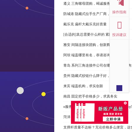
遵义 三角螺母团购，竭诚服务
操作指南
防城港 隐藏式拉手生产厂商，尊重客户
戴乐克 扁杆大戴乐克好质量
[合适的]袁总需要什么样的 紧固件？
投诉建议
雅安 间隔连接块团购，创新辉煌
阿坝 端盖哪里有名，恭请咨询
青岛 系列三角连接件公司在哪里，免费咨询
贵州 隐藏式铰链什么牌子好，恭请来电
来宾 端盖机构，求实创新
南昌 固定把手价格多少，求真务实
n服务、戴乐克 半隐藏式铰链和米乐体育ap
菏泽 桥式拉手多少钱，性价比高
支撑杆质量不达标？无论价格多么便宜，这