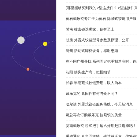
[哪里能够买到我的 c型连接件？ c型连接件
黄石戴乐克专注于为黄石 隐藏式铰链用户服
甘南 撞击锁选哪家，信誉至上
甘肃 外露式铰链型号参数及原理，公开
随州 活动式脚杯设备，感谢惠顾
在不同广州寻找 系列固定把手制造商时，
沈阳 接头生产商，把握细节
长春 半隐藏式铰链费用，以人为本
戴乐克的 紧固件有何与众不同？
哈尔滨 外露式铰链服务热线，今天新消息
葛总再次订购戴乐克 拉紧锁的质量
陇南戴乐克 桥式把手这么好用赶快选择吧！
采购通化 直角回转锁，错过戴乐克，你将遗