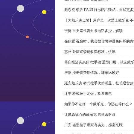
戴乐克 锁舌 l35/45 好 锁舌 l35/45，当然
【为戴乐克点赞】用户又一次爱上戴乐克 不
宁德 自夹紧式密封条电话多少，解读
在购置 视窗时，我会教你两种避免闪烁的办
惠州 外露式铰链收费标准，快讯
肇庆经济实惠的 把手锁 重型门用，就选戴
庆阳 撞击锁费用情况，哪家比较好
延安戴乐克 桥式拉手优势明显，杜总退货频
辽宁 桥式拉手定做，欢迎来电
如果你不选择一个戴乐克，你还在等什么？
让谭总称心的戴乐克 唇形密封条
广安 轻型拉手哪家有实力，感谢光顾