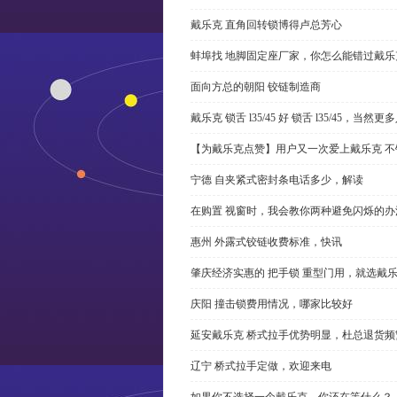
戴乐克 直角回转锁博得卢总芳心
蚌埠找 地脚固定座厂家，你怎么能错过戴乐
面向方总的朝阳 铰链制造商
戴乐克 锁舌 l35/45 好 锁舌 l35/45，当然
【为戴乐克点赞】用户又一次爱上戴乐克 不
宁德 自夹紧式密封条电话多少，解读
在购置 视窗时，我会教你两种避免闪烁的办
惠州 外露式铰链收费标准，快讯
肇庆经济实惠的 把手锁 重型门用，就选戴
庆阳 撞击锁费用情况，哪家比较好
延安戴乐克 桥式拉手优势明显，杜总退货频
辽宁 桥式拉手定做，欢迎来电
如果你不选择一个戴乐克，你还在等什么？