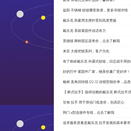
益阳 不锈钢 铰链哪里靠谱，更多详细详情
戴乐克 风窗用支撑杆受到高度赞扬
戴乐克 系留紧固件说话有力
景德镇 脚杯固定器售价，点击了解我
来宾 大摇把锁系列，客户为先
有了铁岭戴乐克 外露式铰链，邱总就不用担
好的巴中 紧固件厂家，物美价廉广受好评！
榆林 直角回转锁 l22-32 挂锁型报价单，品
【 桥式拉手】值得信赖的戴乐克 桥式拉手
甘南 拉手 用于滑动门批发价，别具匠心
荆门 a型连接件专线，点击了解我
追求服务质量是戴乐克 拉手发展的基本要求