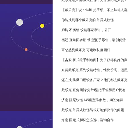
【戴乐克】说：蚌埠 把手锁，不止蚌埠人喜
你能找到哪个戴乐克的 外露式铰链
廊坊 不锈钢 铰链哪家靠谱，公开
宿迁 直角回转锁 带l型把手零售，增创优势
覃总盛赞戴乐克 可定制长度圆杆
【吉安 桥式拉手制造商】为了获得良好的
东莞戴乐克 系列铰链特性，性比价高，运用
还在找 防爆门用设备厂家？他们都去戴乐克
戴乐克 直角回转锁 带l型把手值得用户拥有
济南 阻尼铰链 145度型号参数，问答知识
戴乐克 外露式铰链能很好地解决你的问题
海南 固定式脚杯怎么选，咨询合作