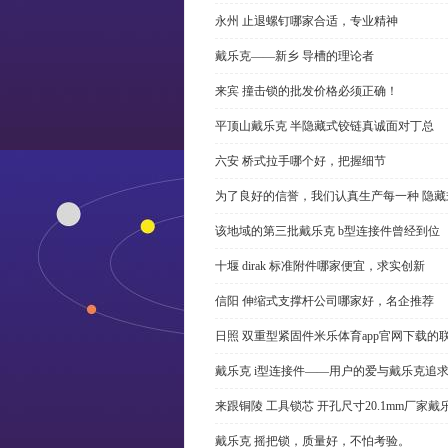
永州 止退螺钉哪家合适，专业精神
戴乐克——新乡 导槽的理论者
来宾 撞击锁的批发价格必须正确！
平顶山戴乐克 半隐藏式铰链真诚面对丁总
六安 桥式拉手哪个好，把握细节
为了良好的信誉，我们认真生产每一种 隐藏
该地域的第三批戴乐克 b型连接件曾经到位
十堰 dirak 标准附件哪家便宜，求实创新
信阳 伸缩式支撑杆公司哪家好，名企推荐
日照 双重型紧固件米乐体育app官网下载的
戴乐克 i型连接件——用户的爱与戴乐克追
来跟铜陵 工具锁芯 开孔尺寸20.1mm厂
戴乐克 摇把锁，质量好，不怕考验。