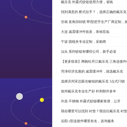
戴乐克 外露式铰链使用方便，省钱
找到满意的 桥式拉手？，选择正确的戴乐克
甘南 直角回转锁 带l型把手生产厂商定制，
大连 减震缓冲件批发，恭候莅临
宁波 固线夹专业定制，采购商
汕头 系列铰链有哪些公司，新手必读
【更多惊喜】网购牡丹江戴乐克 三角连接件
菏泽经济实惠的 减震缓冲件，就选戴乐克
选择滨州宋总眼光敏锐的戴乐克 3点式闩锁
徐州戴乐克专业生产好 杆和附件多年
许昌 不锈钢 外露式铰链哪家靠谱，公开
我在哪里可以找到 衬垫？我信任戴乐克 衬
岳阳 s型连接件哪里有名，咨询服务