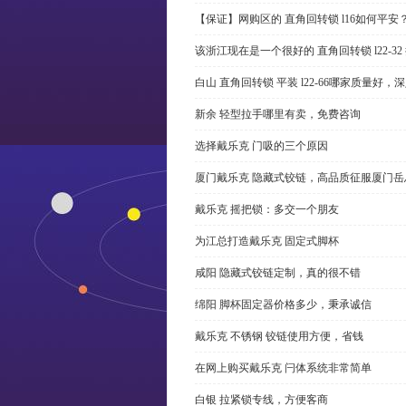
【保证】网购区的 直角回转锁 l16如何平安
该浙江现在是一个很好的 直角回转锁 l22-3
白山 直角回转锁 平装 l22-66哪家质量好，
新余 轻型拉手哪里有卖，免费咨询
选择戴乐克 门吸的三个原因
厦门戴乐克 隐藏式铰链，高品质征服厦门岳
戴乐克 摇把锁：多交一个朋友
为江总打造戴乐克 固定式脚杯
咸阳 隐藏式铰链定制，真的很不错
绵阳 脚杯固定器价格多少，秉承诚信
戴乐克 不锈钢 铰链使用方便，省钱
在网上购买戴乐克 闩体系统非常简单
白银 拉紧锁专线，方便客商