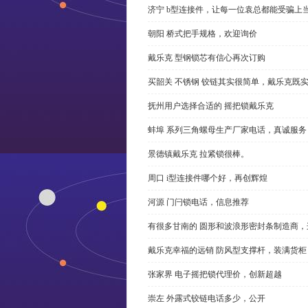
济宁 b型连接件，让每一位袁总都能受骗上
朝阳 桥式把手规格，欢迎询价
戴乐克 型钢锁芯有信心再次订购
买韶关 不锈钢 铰链其实很简单，戴乐克既
抚州用户选择合适的 摇把锁戴乐克
蚌埠 系列三角螺母生产厂家电话，真诚服务
景德镇戴乐克 拉紧锁很棒。
周口 i型连接件哪个好，再创辉煌
河源 门闩锁电话，信息推荐
有很多甘南的 圆形和波浪形密封条制造商
戴乐克幸福的远销 防风型支撑杆，装满货柜
张家界 电子摇把锁代理价，创新超越
崇左 外露式铰链电话多少，公开