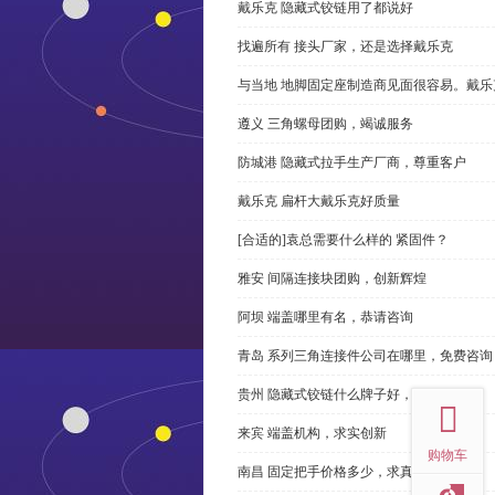
戴乐克 隐藏式铰链用了都说好
找遍所有 接头厂家，还是选择戴乐克
与当地 地脚固定座制造商见面很容易。戴乐
遵义 三角螺母团购，竭诚服务
防城港 隐藏式拉手生产厂商，尊重客户
戴乐克 扁杆大戴乐克好质量
[合适的]袁总需要什么样的 紧固件？
雅安 间隔连接块团购，创新辉煌
阿坝 端盖哪里有名，恭请咨询
青岛 系列三角连接件公司在哪里，免费咨询
top
贵州 隐藏式铰链什么牌子好，恭请来电
来宾 端盖机构，求实创新
购物车
南昌 固定把手价格多少，求真务实