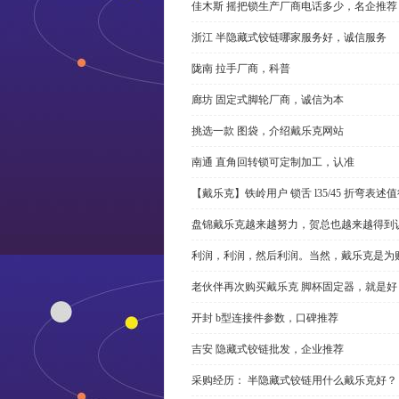
佳木斯 摇把锁生产厂商电话多少，名企推荐
浙江 半隐藏式铰链哪家服务好，诚信服务
陇南 拉手厂商，科普
廊坊 固定式脚轮厂商，诚信为本
挑选一款 图袋，介绍戴乐克网站
南通 直角回转锁可定制加工，认准
【戴乐克】铁岭用户 锁舌 l35/45 折弯表
盘锦戴乐克越来越努力，贺总也越来越得到
利润，利润，然后利润。当然，戴乐克是为
老伙伴再次购买戴乐克 脚杯固定器，就是好
开封 b型连接件参数，口碑推荐
吉安 隐藏式铰链批发，企业推荐
采购经历： 半隐藏式铰链用什么戴乐克好？