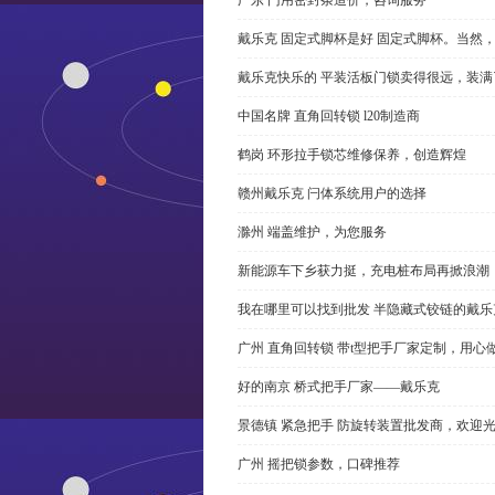
戴乐克 固定式脚杯是好 固定式脚杯。当然
戴乐克快乐的 平装活板门锁卖得很远，装满
中国名牌 直角回转锁 l20制造商
鹤岗 环形拉手锁芯维修保养，创造辉煌
赣州戴乐克 闩体系统用户的选择
滁州 端盖维护，为您服务
新能源车下乡获力挺，充电桩布局再掀浪潮
我在哪里可以找到批发 半隐藏式铰链的戴
广州 直角回转锁 带t型把手厂家定制，用心
好的南京 桥式把手厂家——戴乐克
景德镇 紧急把手 防旋转装置批发商，欢迎
广州 摇把锁参数，口碑推荐