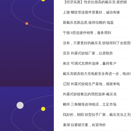
【经济实惠】性价比很高的戴乐克 摇把锁
上饶 螺纹管连接件质量好，诚信有缘
新戴乐克新品质,值得信赖的 端盖
宁德 b型连接件销售，服务周到
没有，只要更好的戴乐克 铰链得到了全面晋
宜宾 外露式铰链厂家，以质取胜
南京 可调式支撑杆选择，赢得客户
戴乐克锁具助力充电桩安全再进一步，电动汽车供电
辽阳 外露式铰链生产基地，感谢来电
外露式铰链黎总的理想选择-戴乐克
郴州 三角螺母咨询电话，立足市场
找好的，朝阳 轻型拉手厂家，戴乐克当之无
巢湖 拉紧锁方案，欢迎询价