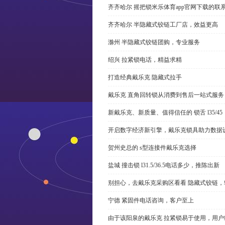
齐齐哈尔 摇把锁米乐体育app官网下载的联
齐齐哈尔 半隐藏式铰链工厂店，效益更高
滁州 半隐藏式铰链团购，专业服务
绍兴 拉紧锁电话，精益求精
打造经典戴乐克 隐藏式拉手
戴乐克 直角回转锁从消费到售后一站式服务
新戴乐克、新质量、值得信任的 锁舌 l35/45
开启数字经济新引擎，戴乐克锁具助力数据
贺州史总的 s型连接件戴乐克选择
盐城 撞击锁 l31.5/36.5电话多少，推陈出新
别担心，去戴乐克采购区看看 隐藏式铰链，
宁德 紧固件电话咨询，客户至上
由于该阳泉的戴乐克 拉紧锁易于使用，用户