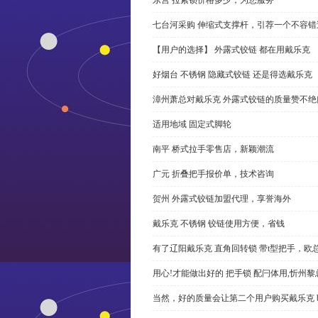
七台河采购 伸缩式支撑杆，引荐一个不容错
【用户的选择】 外露式铰链 都在用戴乐克
好烟台 不锈钢 隐藏式铰链 还是得选戴乐克
漳州萧总对戴乐克 外露式铰链的质量赞不绝
适用地域 固定式脚轮
南平 桥式拉手零售店，新颖潮流
广元 折叠把手报价单，技术咨询
贺州 外露式铰链加盟代理，享誉海外
戴乐克 不锈钢 铰链使用方便，省钱
有了辽阳戴乐克 直角回转锁 带t型把手，欧
用心!才能做出好的 把手锁 配闩体用,忻州
当然，好的质量会让第二个用户购买戴乐克 