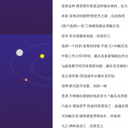
原来这种 唇形密封条是这样做出来的，实力
阜新 直角回转锁带l型把手之家，信息推荐
[用户选择]一切 三角螺母都运用戴乐克
苏州 安全锁服务热线，别具匠心
选择一个好的 直角回转锁 平装 l22-66戴
中国上市公司500强，戴乐克多家储能合作
5g激发数字经济发展新动能，戴乐克关键技
连云港经典 i型连接件从戴乐克开始
淄博 桥式把手加盟，别拘一格
贵港 不锈钢拉紧锁价钱差异大？戴乐克用质
六盘水 紧急把手 防旋转装置加工，超越自
河池戴乐克 碰珠锁使用寿命长，价格高
九江 脚杯座加工，信誉至上