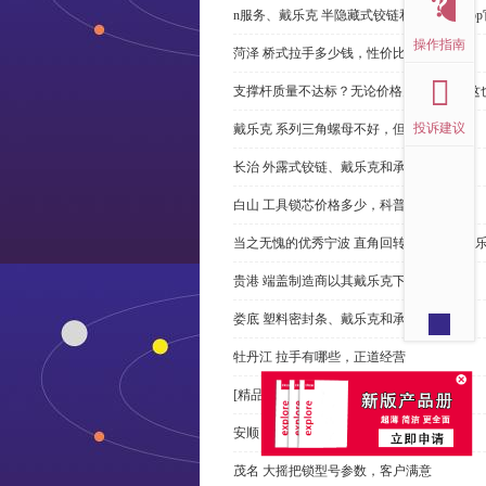
n服务、戴乐克 半隐藏式铰链和米乐体育ap
操作指南
菏泽 桥式拉手多少钱，性价比高
支撑杆质量不达标？无论价格多么便宜，这
投诉建议
戴乐克 系列三角螺母不好，但更好
长治 外露式铰链、戴乐克和承诺戴乐克
白山 工具锁芯价格多少，科普
当之无愧的优秀宁波 直角回转锁制造商-戴
贵港 端盖制造商以其戴乐克下单
娄底 塑料密封条、戴乐克和承诺戴乐克
牡丹江 拉手有哪些，正道经营
[精品店]总是推荐发光 导槽
安顺 摇把锁有哪些公司，专业执着
茂名 大摇把锁型号参数，客户满意