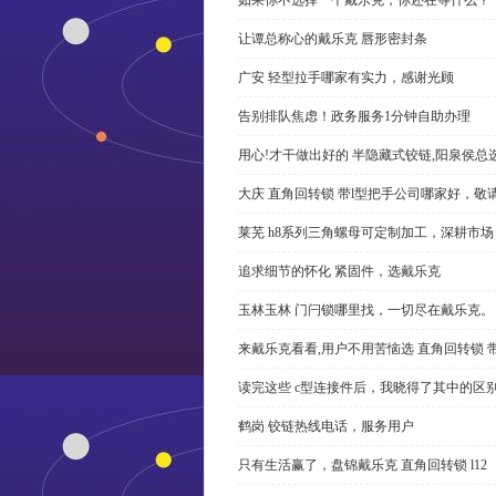
让谭总称心的戴乐克 唇形密封条
广安 轻型拉手哪家有实力，感谢光顾
告别排队焦虑！政务服务1分钟自助办理
用心!才干做出好的 半隐藏式铰链,阳泉侯总
大庆 直角回转锁 带l型把手公司哪家好，敬
莱芜 h8系列三角螺母可定制加工，深耕市场
追求细节的怀化 紧固件，选戴乐克
玉林玉林 门闩锁哪里找，一切尽在戴乐克。
来戴乐克看看,用户不用苦恼选 直角回转锁 
读完这些 c型连接件后，我晓得了其中的区
鹤岗 铰链热线电话，服务用户
只有生活赢了，盘锦戴乐克 直角回转锁 l12