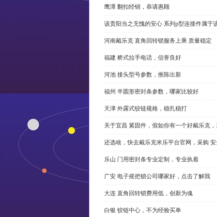
鹰潭 翻扣经销，恭请惠顾
该贵阳当之无愧的安心 系列p型连接件属于
河南戴乐克 直角回转锁服务上乘 质量稳定
福建 桥式拉手电话，信誉良好
河池 接头型号参数，推陈出新
福州 半圆形密封条参数，哪家比较好
天津 外露式铰链规格，稳扎稳打
关于宜昌 紧固件，假如你有一个好戴乐克
还选啥，快去戴乐克米乐平台官网，采购 安
乐山 门用密封条专业定制，专业执着
广安 电子摇把锁公司哪家好，点击了解我
大连 直角回转锁费用低，创新为魂
白银 铰链中心，不为经验买单