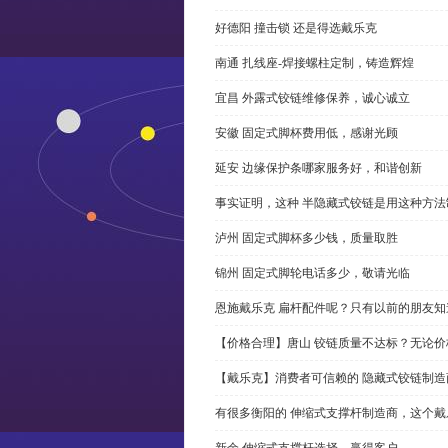
好德阳 撞击锁 还是得选戴乐克
南通 扎线座-焊接螺柱定制，铸造辉煌
宜昌 外露式铰链维修保养，诚心诚立
安徽 固定式脚杯费用低，感谢光顾
延安 边缘保护条哪家服务好，和谐创新
事实证明，这种 半隐藏式铰链是用这种方
泸州 固定式脚杯多少钱，质量取胜
锦州 固定式脚轮电话多少，敬请光临
恩施戴乐克 扁杆配件呢？只有以前的朋友知
【价格合理】唐山 铰链质量不达标？无论
【戴乐克】消费者可信赖的 隐藏式铰链制造
有很多衡阳的 伸缩式支撑杆制造商，这个
新余 伸缩式支撑杆选择，赢得客户