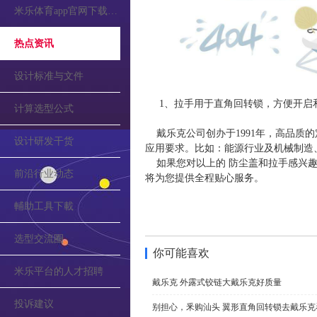
米乐体育app官网下载的公告
热点资讯
设计标准与文件
1、拉手用于直角回转锁，方便开启
计算选型公式
戴乐克公司创办于1991年，高品质
设计研发干货
应用要求。比如：能源行业及机械制造
如果您对以上的 防尘盖和拉手感兴趣
前沿行业动态
将为您提供全程贴心服务。
輔助工具下載
选型交流圈
你可能喜欢
米乐平台的人才招聘
戴乐克 外露式铰链大戴乐克好质量
投诉建议
别担心，釆购汕头 翼形直角回转锁去戴乐