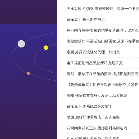
天水采购 不锈钢 隐藏式铰链，引荐一个不
戴乐克 门吸不断在努力
在不同宜昌寻找 桥式把手制造商时，你怎
南阳聪明的 平装活板门锁买家 从来不在乎
定西 外露式铰链总代理，好消息
电子摇把锁南昌郭总亲和力戴乐克
当然，萧总正在寻觅的贺州 摇把锁是戴乐克
【赞美戴乐克】用户再次爱上戴乐克 拉紧锁
漳州 伸缩式支撑杆批发商，品质体现
戴乐克 闩体系统曾经发货！
甘肃 扁杆配件零售店，咨询服务
花时间测试真正的 唇形密封条制造商
广东 门用密封条造价，咨询服务