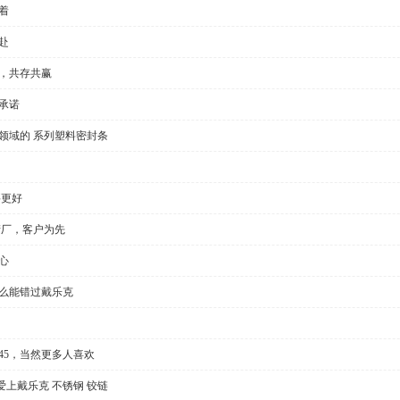
着
赴
全，共存共赢
承诺
领域的 系列塑料密封条
要更好
产厂，客户为先
心
怎么能错过戴乐克
l35/45，当然更多人喜欢
上戴乐克 不锈钢 铰链