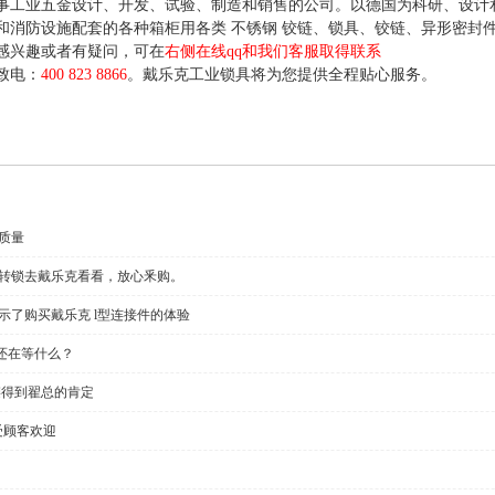
事工业五金设计、开发、试验、制造和销售的公司。以德国为科研、设计
和消防设施配套的各种箱柜用各类 不锈钢 铰链、锁具、铰链、异形密封
感兴趣或者有疑问，可在
右侧在线qq和我们客服取得联系
致电：
400 823 8866
。戴乐克工业锁具将为您提供全程贴心服务。
质量
回转锁去戴乐克看看，放心釆购。
示了购买戴乐克 l型连接件的体验
还在等什么？
链得到翟总的肯定
受顾客欢迎