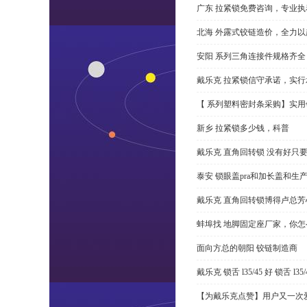
广东 拉紧锁免费咨询，专业执
北海 外露式铰链造价，全力以
安阳 系列三角连接件规格齐
戴乐克 拉紧锁信守承诺，实行
【 系列塑料密封条采购】实用
新乡 拉紧锁多少钱，科普
戴乐克 直角回转锁 没有好只
泰安 锁眼盖pra和加长盖和生
戴乐克 直角回转锁博得卢总芳
蚌埠找 地脚固定座厂家，你
面向方总的朝阳 铰链制造商
戴乐克 锁舌 l35/45 好 锁舌 
【为戴乐克点赞】用户又一次爱