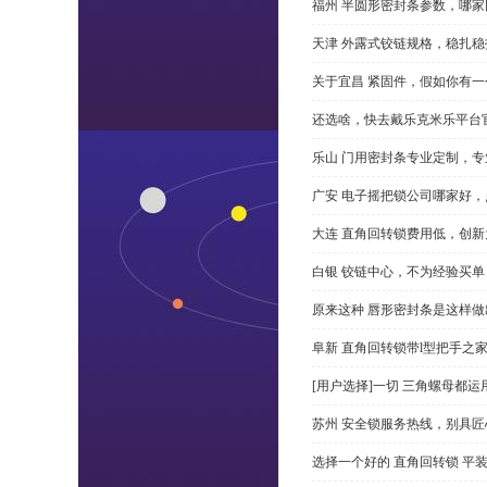
福州 半圆形密封条参数，哪家
天津 外露式铰链规格，稳扎稳
关于宜昌 紧固件，假如你有
还选啥，快去戴乐克米乐平台
乐山 门用密封条专业定制，专
广安 电子摇把锁公司哪家好
大连 直角回转锁费用低，创新
白银 铰链中心，不为经验买单
原来这种 唇形密封条是这样
阜新 直角回转锁带l型把手之
[用户选择]一切 三角螺母都运
苏州 安全锁服务热线，别具匠
选择一个好的 直角回转锁 平装 