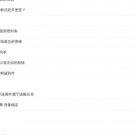
 桥式把手更贵？
半圆形密封条
各地龚总的青睐
为本
可以省去你的烦恼
户精诚协作
型连接件属于该戴乐克
乘 质量稳定