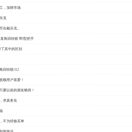
加工，深耕市场
乐克
切尽在戴乐克。
直角回转锁 带l型把手
得了其中的区别
回转锁 l12
受抚顺用户喜爱！
？只要以前的朋友晓得！
些，求真务实
临
制，不为经验买单
创新致远