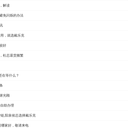
，解读
种避免闪烁的办法
讯
门用，就选戴乐克
较好
显，杜总退货频繁
还在等什么？
条
谢光顾
钟自助办理
铰链,阳泉侯总选择戴乐克
公司哪家好，敬请来电