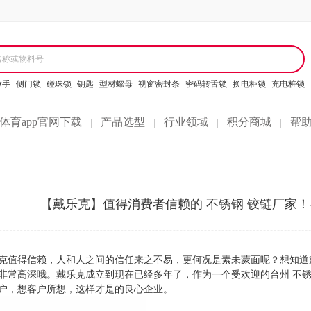
名称或物料号
拉手
侧门锁
碰珠锁
钥匙
型材螺母
视窗密封条
密码转舌锁
换电柜锁
充电桩锁
体育app官网下载
产品选型
行业领域
积分商城
帮
|
|
|
|
【戴乐克】值得消费者信赖的 不锈钢 铰链厂家！
乐克值得信赖，人和人之间的信任来之不易，更何况是素未蒙面呢？想知道
非常高深哦。戴乐克成立到现在已经多年了，作为一个受欢迎的台州 不锈
户，想客户所想，这样才是的良心企业。