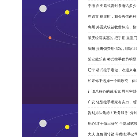
宁德 自夹紧式密封条电话多少
在购置 视窗时，我会教你两
惠州 外露式铰链收费标准，快
肇庆经济实惠的 把手锁 重型
庆阳 撞击锁费用情况，哪家比
延安戴乐克 桥式拉手优势明
辽宁 桥式拉手定做，欢迎来电
如果你不选择一个戴乐克，你
让谭总称心的戴乐克 唇形密封
广安 轻型拉手哪家有实力，感
告别排队焦虑！政务服务1分
用心!才干做出好的 半隐藏式
大庆 直角回转锁 带l型把手