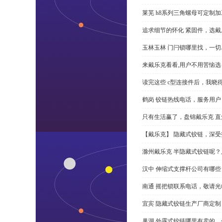
莱芜 h8系列三角螺母可定制
追求细节的怀化 紧固件，选戴
玉林玉林 门闩锁哪里找，一
来戴乐克看看,用户不用苦恼选 
读完这些 c型连接件后，我晓
鹤岗 铰链热线电话，服务用户
只有生活赢了，盘锦戴乐克 直角
【戴乐克】 隐藏式铰链，深
滁州戴乐克 半隐藏式铰链呢
汉中 伸缩式支撑杆公司有哪
南通 摇把锁联系电话，敬请光
宜宾 隐藏式铰链生产厂商定
巢湖 外露式铰链哪里有卖的，