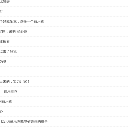
比较好
打
一个好戴乐克，选择一个戴乐克
官网，采购 安全锁
业执着
，点击了解我
为魂
做出来的，实力厂家！
家，信息推荐
用戴乐克
心
l22-66戴乐克能够省去你的费事