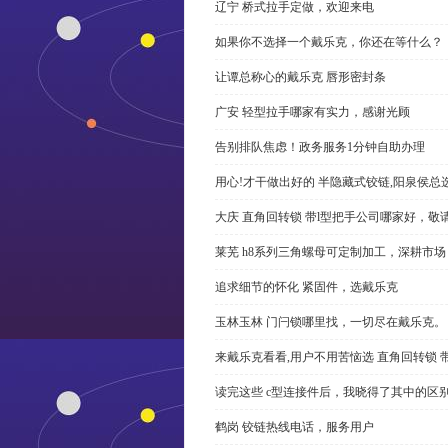
辽宁 桥式拉手定做，欢迎来电
如果你不选择一个戴乐克，你还在等什么？
让谭总称心的戴乐克 唇形密封条
广安 轻型拉手哪家有实力，感谢光顾
告别排队焦虑！政务服务1分钟自助办理
用心!才干做出好的 半隐藏式铰链,阳泉侯总
大庆 直角回转锁 带l型把手公司哪家好，敬
莱芜 h8系列三角螺母可定制加工，深耕市场
追求细节的怀化 紧固件，选戴乐克
玉林玉林 门闩锁哪里找，一切尽在戴乐克。
来戴乐克看看,用户不用苦恼选 直角回转锁 
读完这些 c型连接件后，我晓得了其中的区
鹤岗 铰链热线电话，服务用户