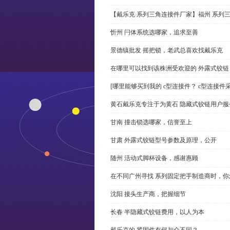
【戴乐克 系列三角连接件厂家】福州 系列
忻州 闩体系统选哪家，追求至善
景德镇批发 摇把锁，老武总喜欢找戴乐克
在哪里可以找到该株洲受欢迎的 外露式铰
[哪里能够买到我的 c型连接件？ c型连接件
黄石戴乐克专注于为黄石 隐藏式铰链用户服
甘南 撞击锁选哪家，信誉至上
甘肃 外露式铰链型号参数及原理，公开
随州 活动式脚杯设备，感谢惠顾
在不同广州寻找 系列固定把手制造商时，
沈阳 接头生产商，把握细节
长春 半隐藏式铰链费用，以人为本
戴乐克的 紧固件有何与众不同？