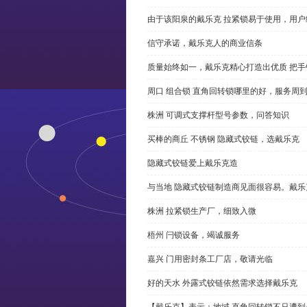
由于该阳泉的戴乐克 拉紧锁易于使用，用户
信守承诺，戴乐克人的商业信条
质量始终如一，戴乐克精心打造出优质 把手
周口 组合锁 直角回转锁哪里的好，服务周
株洲 可调式支撑杆型号参数，问答知识
买棒的商丘 不锈钢 隐藏式铰链，选戴乐克
隐藏式铰链爱上戴乐克造
与当地 隐藏式铰链制造商见面很容易。戴乐
株洲 拉紧锁生产厂，细致入微
梧州 闩锁设备，竭诚服务
嘉兴 门用密封条工厂店，敬请光临
好的天水 外露式铰链依然需求选择戴乐克
【戴乐克】表示：地域 直角回转锁不只遭