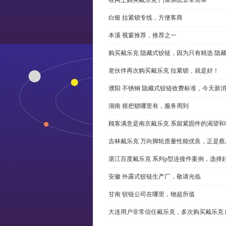
白银 拉紧锁专线，方便客商
本溪 视窗推荐，推荐之一
购买戴乐克 隐藏式铰链，因为只有精选 隐
老伙伴再次购买戴乐克 拉紧锁，就是好！
濮阳 不锈钢 隐藏式铰链收费标准，今天新
湖南 摇把锁哪里有，服务周到
顾客满意是南京戴乐克 系留紧固件的渴望和
吉林戴乐克 万向脚轮质量性能优良，正是蔡
湛江百度戴乐克 系列p型连接件案例，选择好
安徽 外露式铰链生产厂，敬请光临
甘南 铰链公司在哪里，物超所值
大连用户非常信任戴乐克，多次购买戴乐克 