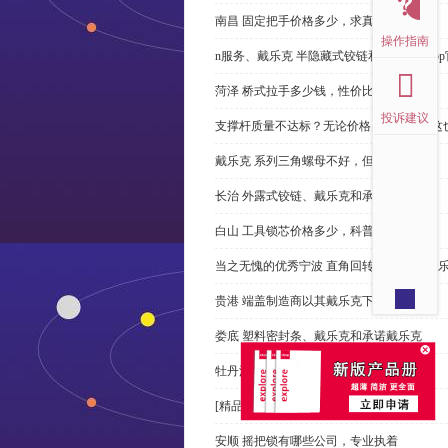
南昌 固定把手价格多少，求真务实
操作指南
n服务、戴乐克 半隐藏式铰链和米乐体育ap
菏泽 桥式拉手多少钱，性价比高
投诉建议
支撑杆质量不达标？无论价格多么便宜，这
戴乐克 系列三角螺母不好，但更好
长治 外露式铰链、戴乐克和承诺戴乐克
白山 工具锁芯价格多少，科普
当之无愧的优秀宁波 直角回转锁制造商-戴
贵港 端盖制造商以其戴乐克下单
娄底 塑料密封条、戴乐克和承诺戴乐克
牡丹江 拉手有哪些，正道经营
[精品店]总是推荐发光 导槽
安顺 摇把锁有哪些公司，专业执着