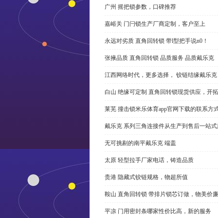
广州 摇把锁参数，口碑推荐
嘉峪关 门闩锁生产厂商定制，客户至上
永远对劣质 直角回转锁 带l型把手说n0！
张掖品质 直角回转锁 品质服务 品质戴乐克
江西网络时代，更多选择， 铰链结缘戴乐克
白山 绝缘可定制 直角回转锁现货供应，开
莱芜 撞击锁米乐体育app官网下载的联系方
戴乐克 系列三角连接件从生产到售后一站式
无可挑剔的南平戴乐克 端盖
太原 轻型拉手厂家电话，铸造品质
贵港 隐藏式铰链规格，物超所值
鞍山 直角回转锁 带排片锁芯订做，物美价
平凉 门用密封条哪家性价比高，新的服务