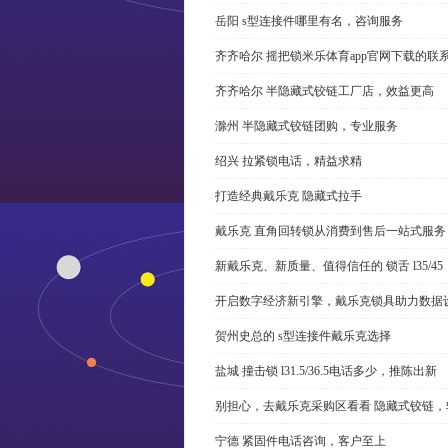
岳阳 s型连接件哪里有名，咨询服务
齐齐哈尔 摇把锁米乐体育app官网下载的联
齐齐哈尔 半隐藏式铰链工厂店，效益更高
滁州 半隐藏式铰链团购，专业服务
绍兴 拉紧锁电话，精益求精
打造经典戴乐克 隐藏式拉手
戴乐克 直角回转锁从消费到售后一站式服务
新戴乐克、新质量、值得信任的 锁舌 l35/45
开启数字经济新引擎，戴乐克锁具助力数据
贺州史总的 s型连接件戴乐克选择
盐城 撞击锁 l31.5/36.5电话多少，推陈出新
别担心，去戴乐克采购区看看 隐藏式铰链，
宁德 紧固件电话咨询，客户至上