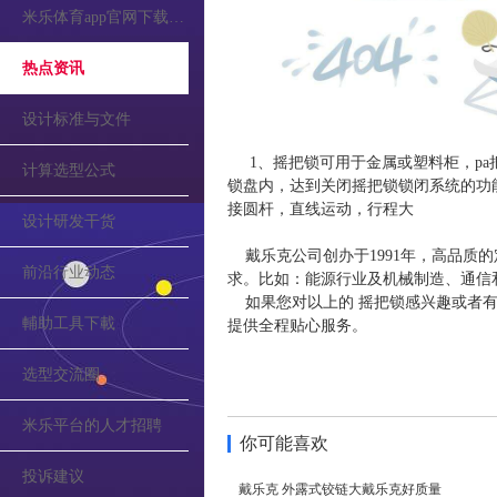
米乐体育app官网下载的公告
热点资讯
设计标准与文件
1、摇把锁可用于金属或塑料柜，pa
计算选型公式
锁盘内，达到关闭摇把锁锁闭系统的功能
接圆杆，直线运动，行程大
设计研发干货
戴乐克公司创办于1991年，高品质
前沿行业动态
求。比如：能源行业及机械制造、通信
如果您对以上的 摇把锁感兴趣或者有
輔助工具下載
提供全程贴心服务。
选型交流圈
米乐平台的人才招聘
你可能喜欢
投诉建议
戴乐克 外露式铰链大戴乐克好质量