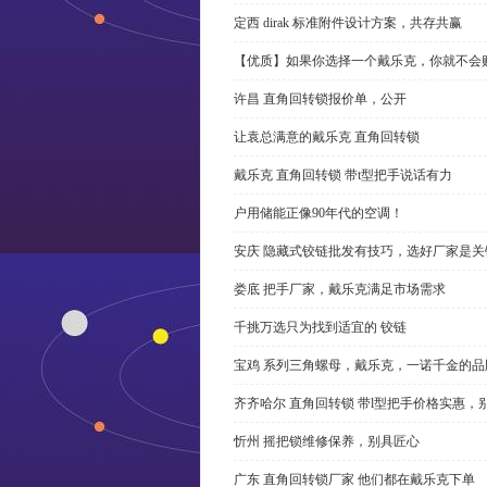
定西 dirak 标准附件设计方案，共存共赢
【优质】如果你选择一个戴乐克，你就不会
许昌 直角回转锁报价单，公开
让袁总满意的戴乐克 直角回转锁
戴乐克 直角回转锁 带t型把手说话有力
户用储能正像90年代的空调！
安庆 隐藏式铰链批发有技巧，选好厂家是关
娄底 把手厂家，戴乐克满足市场需求
千挑万选只为找到适宜的 铰链
宝鸡 系列三角螺母，戴乐克，一诺千金的品
齐齐哈尔 直角回转锁 带l型把手价格实惠，
忻州 摇把锁维修保养，别具匠心
广东 直角回转锁厂家 他们都在戴乐克下单