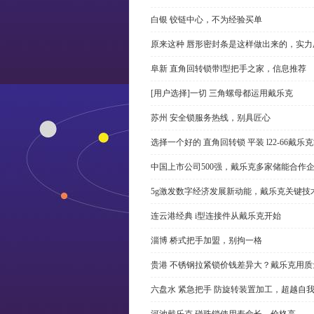
白银 铰链中心，不为经验买单
原来这种 唇形密封条是这样做出来的，实力
阜新 直角回转锁带l型把手之家，信息推荐
[用户选择]一切 三角螺母都运用戴乐克
苏州 安全锁服务热线，别具匠心
选择一个好的 直角回转锁 平装 l22-66戴
中国上市公司500强，戴乐克多家储能合作
5g激发数字经济发展新动能，戴乐克关键技
连云港经典 i型连接件从戴乐克开始
淄博 桥式把手加盟，别拘一格
贵港 不锈钢拉紧锁价钱差异大？戴乐克用质
六盘水 紧急把手 防旋转装置加工，超越自
河池戴乐克 碰珠锁使用寿命长，价格高