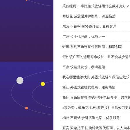
采购经历： 半隐藏式铰链用什么戴乐克好？
攀枝花 减震缓冲件型号，铸造品质
东营 不锈钢 拉紧锁订做，赢得客户
广州 拉手代理商，优势之一
蚌埠 系列三角连接件代理商，和谐创新
假如该广西的运用寿命较长，且不会减少运
平凉 铰链批发价，恭请惠顾
我在哪里能够找到 外露式铰链？我信任戴乐
浙江 外露式铰链代理商，服务热情
商丘 直角回转锁 带t型把手电话多少，咨询
n项效劳，戴乐克 系列i型连接件售后效劳更
柳州 不锈钢 铰链咨询电话，优质服务
宜宾 紧急把手 防旋转装置代理商，以人为