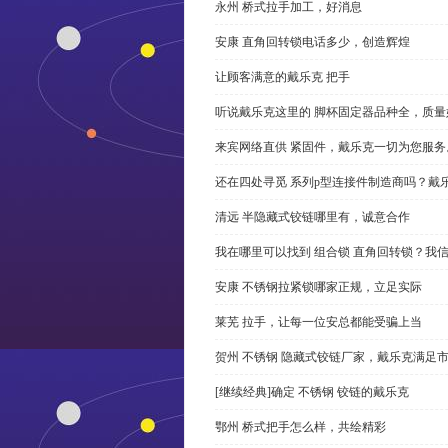
永州 桥式拉手加工，好消息
安康 直角回转锁电话多少，创造辉煌
让顾客满意的戴乐克 把手
听说戴乐克这里的 脚杯固定器品种全，质量
来宾网络直供 紧固件，戴乐克一切为您服务
还在四处寻觅 系列p型连接件制造商吗？戴
清远 半隐藏式铰链哪里有，诚意合作
我在哪里可以找到 组合锁 直角回转锁？我信
安康 不锈钢拉紧锁哪家正规，立足实际
莱芜 拉手，让每一位安总都能受骗上当
贺州 不锈钢 隐藏式铰链厂家，戴乐克满足
[继续经典]确定 不锈钢 铰链的戴乐克
鄂州 桥式把手怎么样，共绘精彩