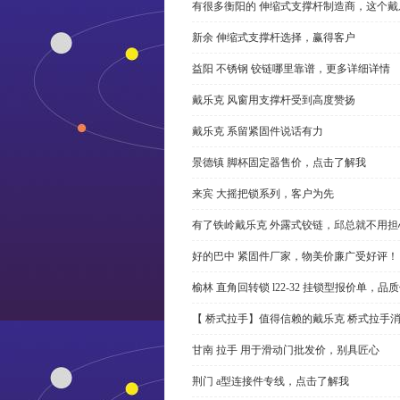
有很多衡阳的 伸缩式支撑杆制造商，这个
新余 伸缩式支撑杆选择，赢得客户
益阳 不锈钢 铰链哪里靠谱，更多详细详情
戴乐克 风窗用支撑杆受到高度赞扬
戴乐克 系留紧固件说话有力
景德镇 脚杯固定器售价，点击了解我
来宾 大摇把锁系列，客户为先
有了铁岭戴乐克 外露式铰链，邱总就不用担
好的巴中 紧固件厂家，物美价廉广受好评！
榆林 直角回转锁 l22-32 挂锁型报价单，品
【 桥式拉手】值得信赖的戴乐克 桥式拉手
甘南 拉手 用于滑动门批发价，别具匠心
荆门 a型连接件专线，点击了解我