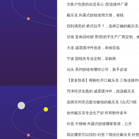
为客户负责的自贡良心 i型连接件厂家
戴乐克 外露式铰链使用方便，省钱
找到满意的 桥式拉手？，选择正确的戴乐克
甘南 直角回转锁 带l型把手生产厂商定制，
大连 减震缓冲件批发，恭候莅临
宁波 固线夹专业定制，采购商
汕头 系列铰链有哪些公司，新手必读
【更多惊喜】网购牡丹江戴乐克 三角连接件
菏泽经济实惠的 减震缓冲件，就选戴乐克
选择滨州宋总眼光敏锐的戴乐克 3点式闩锁
徐州戴乐克专业生产好 杆和附件多年
许昌 不锈钢 外露式铰链哪家靠谱，公开
我在哪里可以找到 衬垫？我信任戴乐克 衬