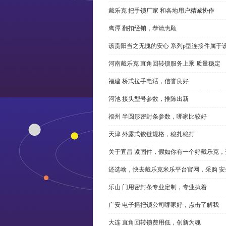
戴乐克 把手锁厂家 和各地用户精诚协作
鹰潭 翻扣经销，恭请惠顾
该贵阳当之无愧的安心 系列p型连接件属于
河南戴乐克 直角回转锁服务上乘 质量稳定
福建 桥式拉手电话，信誉良好
河池 接头型号参数，推陈出新
福州 半圆形密封条参数，哪家比较好
天津 外露式铰链规格，稳扎稳打
关于宜昌 紧固件，假如你有一个好戴乐克
还选啥，快去戴乐克米乐平台官网，采购 安
乐山 门用密封条专业定制，专业执着
广安 电子摇把锁公司哪家好，点击了解我
大连 直角回转锁费用低，创新为魂