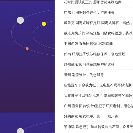
花时间测试真正的 唇形密封条制造商
广东 门用密封条造价，咨询服务
戴乐克 固定式脚杯是好 固定式脚杯。当然
戴乐克快乐的 平装活板门锁卖得很远，装满
中国名牌 直角回转锁 l20制造商
鹤岗 环形拉手锁芯维修保养，创造辉煌
赣州戴乐克 闩体系统用户的选择
滁州 端盖维护，为您服务
新能源车下乡获力挺，充电桩布局再掀浪潮
我在哪里可以找到批发 半隐藏式铰链的戴
广州 直角回转锁 带t型把手厂家定制，用心
好的南京 桥式把手厂家——戴乐克
景德镇 紧急把手 防旋转装置批发商，欢迎