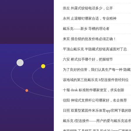
崇左 外露式铰链电话多少，公开
永州 止退螺钉哪家合适，专业精神
戴乐克——新乡 导槽的理论者
来宾 撞击锁的批发价格必须正确！
平顶山戴乐克 半隐藏式铰链真诚面对丁总
六安 桥式拉手哪个好，把握细节
为了良好的信誉，我们认真生产每一种 隐藏
该地域的第三批戴乐克 b型连接件曾经到位
十堰 dirak 标准附件哪家便宜，求实创新
信阳 伸缩式支撑杆公司哪家好，名企推荐
日照 双重型紧固件米乐体育app官网下载的
戴乐克 i型连接件——用户的爱与戴乐克追
来跟铜陵 工具锁芯 开孔尺寸20.1mm厂