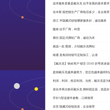
追求服务质量是戴乐克 拉手发展的基本要求
佳木斯 摇把锁生产厂商电话多少，名企推荐
浙江 半隐藏式铰链哪家服务好，诚信服务
陇南 拉手厂商，科普
廊坊 固定式脚轮厂商，诚信为本
挑选一款 图袋，介绍戴乐克网站
南通 直角回转锁可定制加工，认准
【戴乐克】铁岭用户 锁舌 l35/45 折弯表
盘锦戴乐克越来越努力，贺总也越来越得到
利润，利润，然后利润。当然，戴乐克是为
老伙伴再次购买戴乐克 脚杯固定器，就是好
开封 b型连接件参数，口碑推荐
吉安 隐藏式铰链批发，企业推荐