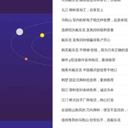
九江 脚杯座加工，信誉至上
马鞍山 室内机柜电子锁怎样收费，品质体现
选择绍兴戴乐克 直角回转锁和质量
戴乐克 直角回转锁赢得客户芳心
购买戴乐克 不锈钢 铰链，因为只有正确的
柳州 p型连接件咨询电话，案例推荐
顾客对戴乐克 半隐藏式铰链赞不绝口
鹤壁 固定式脚杯批发商，案例推荐
阳江 塑料密封条销售商，诚信为本
江门 桥式拉手厂商电话，精心打造
在该鞍山购买的 万向脚杯：便宜不是目的
值得推荐的马鞍山 轻型拉手，选戴乐克