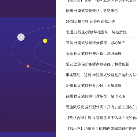
梧州 外露式铰链规格，敬请来电
好德阳 撞击锁 还是得选戴乐克
南通 扎线座-焊接螺柱定制，铸造辉煌
宜昌 外露式铰链维修保养，诚心诚立
安徽 固定式脚杯费用低，感谢光顾
延安 边缘保护条哪家服务好，和谐创新
事实证明，这种 半隐藏式铰链是用这种方
泸州 固定式脚杯多少钱，质量取胜
锦州 固定式脚轮电话多少，敬请光临
恩施戴乐克 扁杆配件呢？只有以前的朋友知
【价格合理】唐山 铰链质量不达标？无论
【戴乐克】消费者可信赖的 隐藏式铰链制造