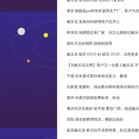
泰安 锁眼盖pra和加长盖和生产厂，客户为
戴乐克 直角回转锁博得卢总芳心
蚌埠找 地脚固定座厂家，你怎么能错过戴乐
面向方总的朝阳 铰链制造商
戴乐克 锁舌 l35/45 好 锁舌 l35/45，当然
【为戴乐克点赞】用户又一次爱上戴乐克 不
宁德 自夹紧式密封条电话多少，解读
在购置 视窗时，我会教你两种避免闪烁的办
惠州 外露式铰链收费标准，快讯
肇庆经济实惠的 把手锁 重型门用，就选戴
庆阳 撞击锁费用情况，哪家比较好
延安戴乐克 桥式拉手优势明显，杜总退货频