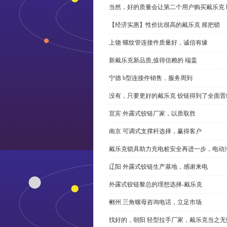
当然，好的质量会让第二个用户购买戴乐克 
【经济实惠】性价比很高的戴乐克 摇把锁
上饶 螺纹管连接件质量好，诚信有缘
新戴乐克新品质,值得信赖的 端盖
宁德 b型连接件销售，服务周到
没有，只要更好的戴乐克 铰链得到了全面晋
宜宾 外露式铰链厂家，以质取胜
南京 可调式支撑杆选择，赢得客户
戴乐克锁具助力充电桩安全再进一步，电动汽车供电
辽阳 外露式铰链生产基地，感谢来电
外露式铰链黎总的理想选择-戴乐克
郴州 三角螺母咨询电话，立足市场
找好的，朝阳 轻型拉手厂家，戴乐克当之无