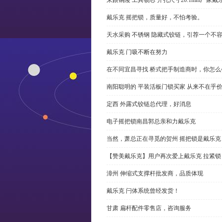
戴乐克 摇把锁，质量好，不怕考验。
天水采购 不锈钢 隐藏式铰链，引荐一个不
戴乐克 门吸不断在努力
在不同宜昌寻找 桥式把手制造商时，你怎
南阳聪明的 平装活板门锁买家 从来不在乎
定西 外露式铰链总代理，好消息
电子摇把锁南昌郭总亲和力戴乐克
当然，萧总正在寻觅的贺州 摇把锁是戴乐克
【赞美戴乐克】用户再次爱上戴乐克 拉紧锁
漳州 伸缩式支撑杆批发商，品质体现
戴乐克 闩体系统曾经发货！
甘肃 扁杆配件零售店，咨询服务