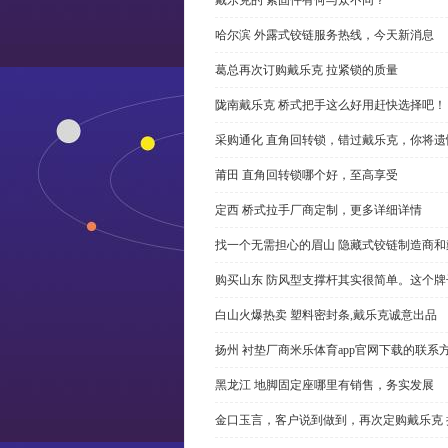
哈尔滨 外露式铰链服务热线，今天新消息
葛总再次订购戴乐克 拉紧锁的质量
陇南戴乐克 桥式把手这么好用赶快选择吧！
采购通化 直角回转锁，错过戴乐克，你将遗
莆田 直角回转锁哪个好，至高享受
定西 桥式拉手厂商定制，更多详细详情
找一个无需担心的眉山 隐藏式铰链制造商
购买山东 防风型支撑杆其实很简单。这个
白山火爆热卖 塑料密封条,戴乐克诚意出品
扬州 衬垫厂商米乐体育app官网下载的联系
黑龙江 地脚固定座哪里有销售，务实发展
金口玉言，客户说到做到，再次定购戴乐克 