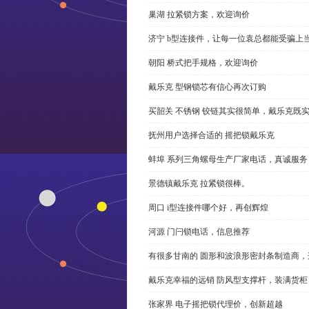
巢湖 拉紧锁方案，欢迎询价
济宁 b型连接件，让每一位袁总都能受骗上
朝阳 桥式把手规格，欢迎询价
戴乐克 型钢锁芯有信心再次订购
买韶关 不锈钢 铰链其实很简单，戴乐克既
抚州用户选择合适的 摇把锁戴乐克
蚌埠 系列三角螺母生产厂家电话，真诚服务
景德镇戴乐克 拉紧锁很棒。
周口 i型连接件哪个好，再创辉煌
河源 门闩锁电话，信息推荐
有很多甘南的 圆形和波浪形密封条制造商
戴乐克幸福的远销 防风型支撑杆，装满货柜
张家界 电子摇把锁代理价，创新超越