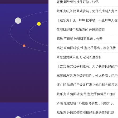
襄樊 螺纹管连接件订做，快讯
戴乐克绍兴 隐藏式铰链，凭什么比别人贵？
【戴乐克】说：蚌埠 把手锁，不止蚌埠人喜
你能找到哪个戴乐克的 外露式铰链
廊坊 不锈钢 铰链哪家靠谱，公开
宿迁 直角回转锁 带l型把手零售，增创优势
覃总盛赞戴乐克 可定制长度圆杆
【吉安 桥式拉手制造商】为了获得良好的
东莞戴乐克 系列铰链特性，性比价高，运用
还在找 防爆门用设备厂家？他们都去戴乐克
戴乐克 直角回转锁 带l型把手值得用户拥有
济南 阻尼铰链 145度型号参数，问答知识
戴乐克 外露式铰链能很好地解决你的问题