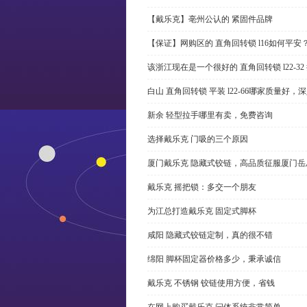
【戴乐克】亳州公认的 紧固件品牌
【保证】网购区的 直角回转锁 l16如何平安
该浙江现在是一个很好的 直角回转锁 l22-3
白山 直角回转锁 平装 l22-66哪家质量好，
新余 轻型拉手哪里有卖，免费咨询
选择戴乐克 门吸的三个原因
厦门戴乐克 隐藏式铰链，高品质征服厦门岳
戴乐克 摇把锁：多交一个朋友
为江总打造戴乐克 固定式脚杯
咸阳 隐藏式铰链定制，真的很不错
绵阳 脚杯固定器价格多少，秉承诚信
戴乐克 不锈钢 铰链使用方便，省钱
在网上购买戴乐克 闩体系统非常简单