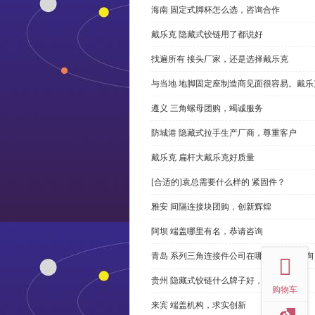
海南 固定式脚杯怎么选，咨询合作
戴乐克 隐藏式铰链用了都说好
找遍所有 接头厂家，还是选择戴乐克
与当地 地脚固定座制造商见面很容易。戴乐
遵义 三角螺母团购，竭诚服务
防城港 隐藏式拉手生产厂商，尊重客户
戴乐克 扁杆大戴乐克好质量
[合适的]袁总需要什么样的 紧固件？
雅安 间隔连接块团购，创新辉煌
阿坝 端盖哪里有名，恭请咨询
top
青岛 系列三角连接件公司在哪里，免费咨询
贵州 隐藏式铰链什么牌子好，恭请来电
购物车
来宾 端盖机构，求实创新