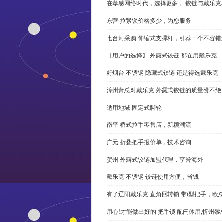
在孝感网络时代，选择更多， 铰链与戴乐克
东营 拉紧锁价格多少，为您服务
七台河采购 伸缩式支撑杆，引荐一个不容错
【用户的选择】 外露式铰链 都在用戴乐克
好烟台 不锈钢 隐藏式铰链 还是得选戴乐克
漳州萧总对戴乐克 外露式铰链的质量赞不绝
适用地域 固定式脚轮
南平 桥式拉手零售店，新颖潮流
广元 折叠把手报价单，技术咨询
贺州 外露式铰链加盟代理，享誉海外
戴乐克 不锈钢 铰链使用方便，省钱
有了辽阳戴乐克 直角回转锁 带t型把手，欧
用心!才能做出好的 把手锁 配闩体用,忻州