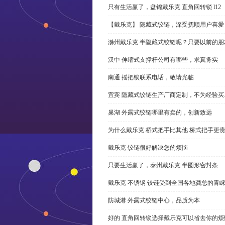
只有生活赢了，盘锦戴乐克 直角回转锁 l12
【戴乐克】 隐藏式铰链，深受抚顺用户喜爱
滁州戴乐克 半隐藏式铰链呢？只要以前的朋
汉中 伸缩式支撑杆公司有哪些，求真务实
南通 摇把锁联系电话，敬请光临
宜宾 隐藏式铰链生产厂商定制，不为经验买
巢湖 外露式铰链哪里有卖的，创新致远
为什么戴乐克 桥式把手比其他 桥式把手更
戴乐克 铰链很好解决您的烦恼
只要生活赢了，泰州戴乐克 半圆形密封条
戴乐克 不锈钢 铰链受到全国各地龚总的青
防城港 外露式铰链中心，品质为本
好的 直角回转锁选择戴乐克可以省去你的烦