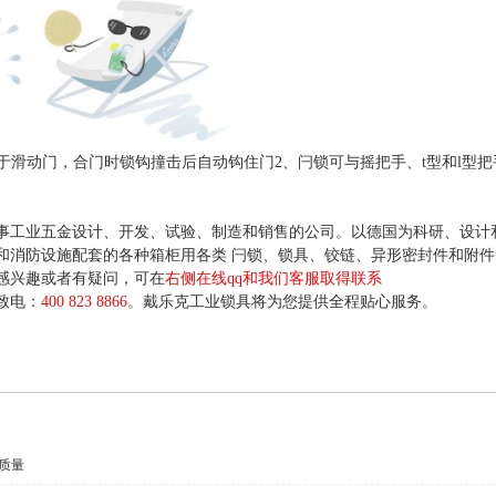
于滑动门，合门时锁钩撞击后自动钩住门2、闩锁可与摇把手、t型和l型
事工业五金设计、开发、试验、制造和销售的公司。以德国为科研、设计
和消防设施配套的各种箱柜用各类 闩锁、锁具、铰链、异形密封件和附
感兴趣或者有疑问，可在
右侧在线qq和我们客服取得联系
致电：
400 823 8866
。戴乐克工业锁具将为您提供全程贴心服务。
质量