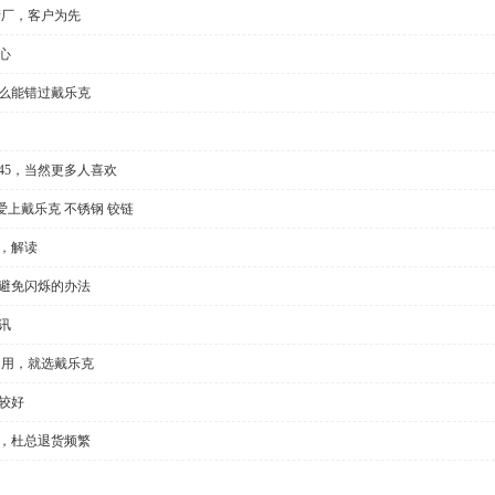
产厂，客户为先
心
怎么能错过戴乐克
l35/45，当然更多人喜欢
上戴乐克 不锈钢 铰链
，解读
种避免闪烁的办法
讯
门用，就选戴乐克
较好
显，杜总退货频繁