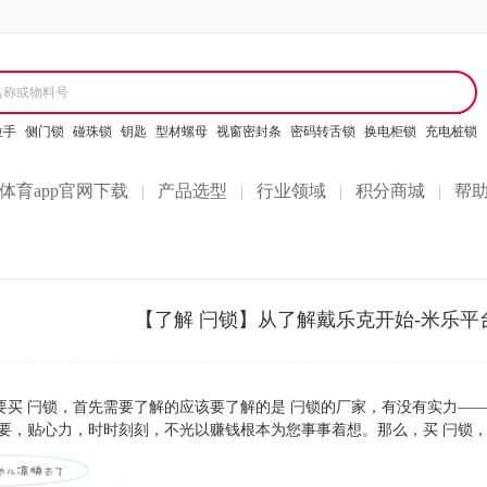
名称或物料号
拉手
侧门锁
碰珠锁
钥匙
型材螺母
视窗密封条
密码转舌锁
换电柜锁
充电桩锁
体育app官网下载
产品选型
行业领域
积分商城
帮
|
|
|
|
【了解 闩锁】从了解戴乐克开始-米乐平
要买 闩锁，首先需要了解的应该要了解的是 闩锁的厂家，有没有实力—
要，贴心力，时时刻刻，不光以赚钱根本为您事事着想。那么，买 闩锁，