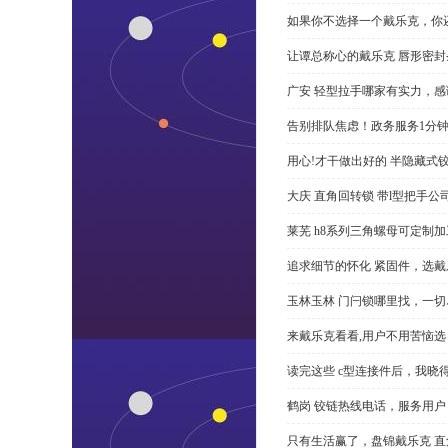
如果你不选择一个戴乐克，你
让谭总称心的戴乐克 唇形密封
广安 轻型拉手哪家有实力，感
告别排队焦虑！政务服务1分
用心!才干做出好的 半隐藏式
大庆 直角回转锁 带l型把手
莱芜 h8系列三角螺母可定制
追求细节的怀化 紧固件，选戴
玉林玉林 门闩锁哪里找，一
来戴乐克看看,用户不用苦恼选 
读完这些 c型连接件后，我晓
鹤岗 铰链热线电话，服务用户
只有生活赢了，盘锦戴乐克 直角