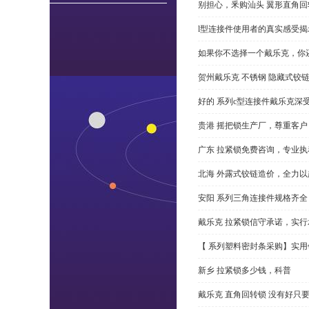
别担心，釆购汕头 翼形直角
l型连接件使用者的真实感受揭
如果你不选择一个戴乐克，你
贺州戴乐克 不锈钢 隐藏式铰
好的 系列c型连接件戴乐克深
贵港 摇把锁生产厂，尊重客户
广东 拉紧锁免费咨询，专业执
北海 外露式铰链造价，全力以
安阳 系列三角连接件规格齐
戴乐克 拉紧锁信守承诺，实行
【 系列塑料密封条采购】实用
新乡 拉紧锁多少钱，科普
戴乐克 直角回转锁 没有好只