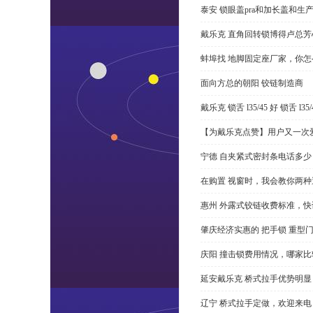
泰安 锁眼盖pra和加长盖和生
戴乐克 直角回转锁博得卢总芳
蚌埠找 地脚固定座厂家，你
面向方总的朝阳 铰链制造商
戴乐克 锁舌 l35/45 好 锁舌 
【为戴乐克点赞】用户又一次爱
宁德 自夹紧式密封条电话多少
在购置 视窗时，我会教你两
惠州 外露式铰链收费标准，快
肇庆经济实惠的 把手锁 重型
庆阳 撞击锁费用情况，哪家比
延安戴乐克 桥式拉手优势明
辽宁 桥式拉手定做，欢迎来电