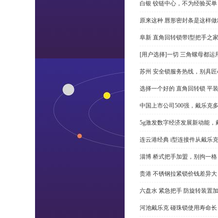
白银 铰链中心，不为经验买单
原来这种 唇形密封条是这样
阜新 直角回转锁带l型把手之
[用户选择]一切 三角螺母都运
苏州 安全锁服务热线，别具匠
选择一个好的 直角回转锁 平装 
中国上市公司500强，戴乐克
5g激发数字经济发展新动能，
连云港经典 i型连接件从戴乐
淄博 桥式把手加盟，别拘一格
贵港 不锈钢拉紧锁价钱差异
六盘水 紧急把手 防旋转装置
河池戴乐克 碰珠锁使用寿命长