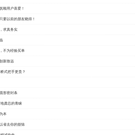
受抚顺用户喜爱！
？只要以前的朋友晓得！
些，求真务实
临
制，不为经验买单
创新致远
 桥式把手更贵？
半圆形密封条
各地龚总的青睐
为本
可以省去你的烦恼
户精诚协作