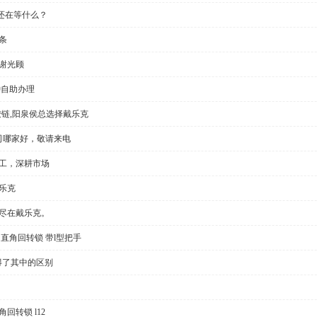
还在等什么？
条
谢光顾
钟自助办理
铰链,阳泉侯总选择戴乐克
公司哪家好，敬请来电
加工，深耕市场
乐克
切尽在戴乐克。
直角回转锁 带l型把手
得了其中的区别
回转锁 l12