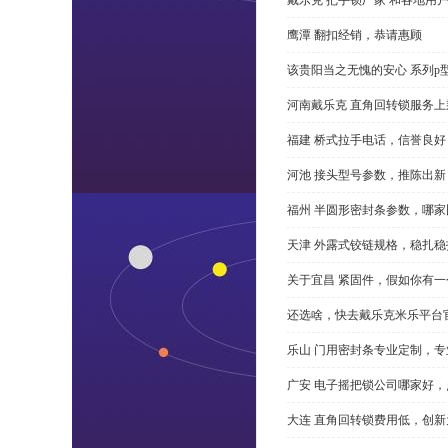
鹰潭 翻扣经销，恭请惠顾
该贵阳当之无愧的安心 系列p
河南戴乐克 直角回转锁服务上
福建 桥式拉手电话，信誉良好
河池 接头型号参数，推陈出新
福州 半圆形密封条参数，哪家
天津 外露式铰链规格，稳扎稳
关于宜昌 紧固件，假如你有
还选啥，快去戴乐克米乐平台
乐山 门用密封条专业定制，专
广安 电子摇把锁公司哪家好
大连 直角回转锁费用低，创新