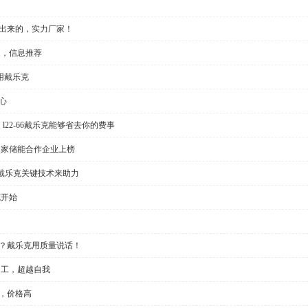
做出来的，实力厂家！
家，信息推荐
用戴乐克
心
l22-66戴乐克能够省去你的费事
多家储能合作企业上榜
戴乐克关键技术来助力
克开始
大？戴乐克用质量说话！
加工，超越自我
，价格高