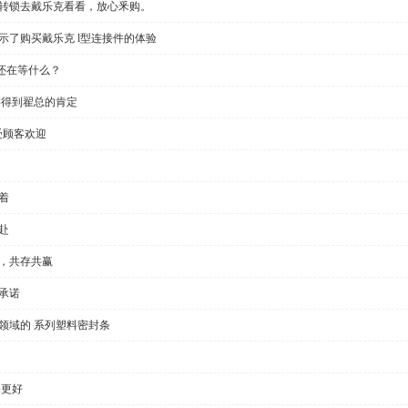
回转锁去戴乐克看看，放心釆购。
示了购买戴乐克 l型连接件的体验
还在等什么？
链得到翟总的肯定
受顾客欢迎
着
赴
全，共存共赢
承诺
领域的 系列塑料密封条
要更好