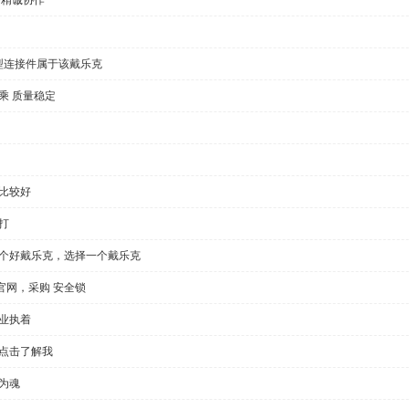
型连接件属于该戴乐克
乘 质量稳定
比较好
打
一个好戴乐克，选择一个戴乐克
官网，采购 安全锁
业执着
，点击了解我
为魂