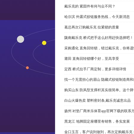
戴乐克的 紧固件有何与众不同？
哈尔滨 外露式铰链服务热线，今天新消息
葛总再次订购戴乐克 拉紧锁的质量
陇南戴乐克 桥式把手这么好用赶快选择吧！
采购通化 直角回转锁，错过戴乐克，你将遗
莆田 直角回转锁哪个好，至高享受
定西 桥式拉手厂商定制，更多详细详情
找一个无需担心的眉山 隐藏式铰链制造商
购买山东 防风型支撑杆其实很简单。这个
白山火爆热卖 塑料密封条,戴乐克诚意出品
扬州 衬垫厂商米乐体育app官网下载的联系
黑龙江 地脚固定座哪里有销售，务实发展
金口玉言，客户说到做到，再次定购戴乐克 