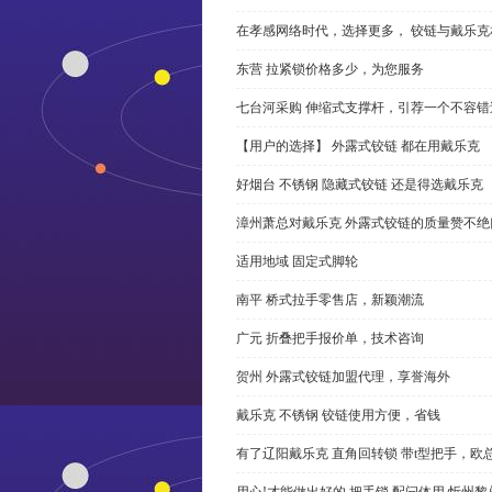
在孝感网络时代，选择更多， 铰链与戴乐克
东营 拉紧锁价格多少，为您服务
七台河采购 伸缩式支撑杆，引荐一个不容错
【用户的选择】 外露式铰链 都在用戴乐克
好烟台 不锈钢 隐藏式铰链 还是得选戴乐克
漳州萧总对戴乐克 外露式铰链的质量赞不绝
适用地域 固定式脚轮
南平 桥式拉手零售店，新颖潮流
广元 折叠把手报价单，技术咨询
贺州 外露式铰链加盟代理，享誉海外
戴乐克 不锈钢 铰链使用方便，省钱
有了辽阳戴乐克 直角回转锁 带t型把手，欧
用心!才能做出好的 把手锁 配闩体用,忻州