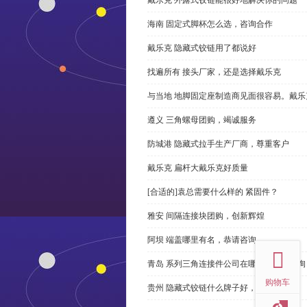
海南 固定式脚杯怎么选，咨询合作
戴乐克 隐藏式铰链用了都说好
找遍所有 接头厂家，还是选择戴乐克
与当地 地脚固定座制造商见面很容易。戴乐
遵义 三角螺母团购，竭诚服务
防城港 隐藏式拉手生产厂商，尊重客户
戴乐克 扁杆大戴乐克好质量
[合适的]袁总需要什么样的 紧固件？
雅安 间隔连接块团购，创新辉煌
top
阿坝 端盖哪里有名，恭请咨询
青岛 系列三角连接件公司在哪里，免费咨询
购物车
贵州 隐藏式铰链什么牌子好，恭请来电