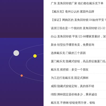
广东 直角回转锁厂家 他们都在戴乐克下单
【戴乐克】亳州公认的 紧固件品牌
【保证】网购区的 直角回转锁 l16如何平安
该浙江现在是一个很好的 直角回转锁 l22-3
白山 直角回转锁 平装 l22-66哪家质量好，
新余 轻型拉手哪里有卖，免费咨询
选择戴乐克 门吸的三个原因
厦门戴乐克 隐藏式铰链，高品质征服厦门岳
戴乐克 摇把锁：多交一个朋友
为江总打造戴乐克 固定式脚杯
咸阳 隐藏式铰链定制，真的很不错
绵阳 脚杯固定器价格多少，秉承诚信
戴乐克 不锈钢 铰链使用方便，省钱