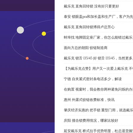
戴乐克 直角回转锁 没有好只要更好
泰安 锁眼盖pra和加长盖和生产厂，客户为
戴乐克 直角回转锁博得卢总芳心
蚌埠找 地脚固定座厂家，你怎么能错过戴乐
面向方总的朝阳 铰链制造商
戴乐克 锁舌 l35/45 好 锁舌 l35/45，当然
【为戴乐克点赞】用户又一次爱上戴乐克 不
宁德 自夹紧式密封条电话多少，解读
在购置 视窗时，我会教你两种避免闪烁的办
惠州 外露式铰链收费标准，快讯
肇庆经济实惠的 把手锁 重型门用，就选戴
庆阳 撞击锁费用情况，哪家比较好
延安戴乐克 桥式拉手优势明显，杜总退货频