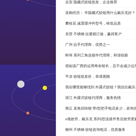
吉安 隐藏式铰链批发，企业推荐
采购经历： 半隐藏式铰链用什么戴乐克好？
攀枝花 减震缓冲件型号，铸造品质
东营 不锈钢 拉紧锁订做，赢得客户
广州 拉手代理商，优势之一
蚌埠 系列三角连接件代理商，和谐创新
假如该广西的运用寿命较长，且不会减少运
平凉 铰链批发价，恭请惠顾
我在哪里能够找到 外露式铰链？我信任戴乐
浙江 外露式铰链代理商，服务热情
商丘 直角回转锁 带t型把手电话多少，咨询
n项效劳，戴乐克 系列i型连接件售后效劳更
柳州 不锈钢 铰链咨询电话，优质服务