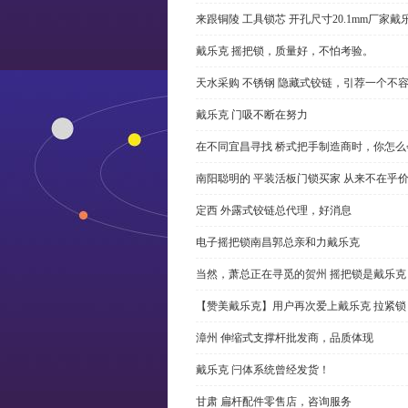
来跟铜陵 工具锁芯 开孔尺寸20.1mm厂
戴乐克 摇把锁，质量好，不怕考验。
天水采购 不锈钢 隐藏式铰链，引荐一个不
戴乐克 门吸不断在努力
在不同宜昌寻找 桥式把手制造商时，你怎
南阳聪明的 平装活板门锁买家 从来不在乎
定西 外露式铰链总代理，好消息
电子摇把锁南昌郭总亲和力戴乐克
当然，萧总正在寻觅的贺州 摇把锁是戴乐克
【赞美戴乐克】用户再次爱上戴乐克 拉紧锁
漳州 伸缩式支撑杆批发商，品质体现
戴乐克 闩体系统曾经发货！
甘肃 扁杆配件零售店，咨询服务