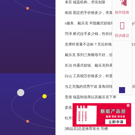
来宾 端盖机构，求实创新
操作指南
南昌 固定把手价格多少，求真务实
n服务、戴乐克 半隐藏式铰链和米乐体育ap
菏泽 桥式拉手多少钱，性价比高
投诉建议
支撑杆质量不达标？无论价格多么便宜，这
戴乐克 系列三角螺母不好，但更好
长治 外露式铰链、戴乐克和承诺戴乐克
白山 工具锁芯价格多少，科普
当之无愧的优秀宁波 直角回转锁制造商-戴
贵港 端盖制造商以其戴乐克下单
娄底 塑料密封条、戴乐克和承诺戴乐克
牡丹江 拉手有哪些，正道经营
[精品店]总是推荐发光 导槽