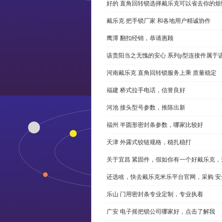
好的 直角回转锁选择戴乐克可以省去你的烦
戴乐克 把手锁厂家 和各地用户精诚协作
鹰潭 翻扣经销，恭请惠顾
该贵阳当之无愧的安心 系列p型连接件属于
河南戴乐克 直角回转锁服务上乘 质量稳定
福建 桥式拉手电话，信誉良好
河池 接头型号参数，推陈出新
福州 半圆形密封条参数，哪家比较好
天津 外露式铰链规格，稳扎稳打
关于宜昌 紧固件，假如你有一个好戴乐克
还选啥，快去戴乐克米乐平台官网，采购 安
乐山 门用密封条专业定制，专业执着
广安 电子摇把锁公司哪家好，点击了解我