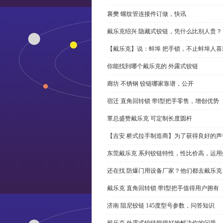
襄樊 螺纹管连接件订做，快讯
戴乐克绍兴 隐藏式铰链，凭什么比别人贵？
【戴乐克】说：蚌埠 把手锁，不止蚌埠人喜
你能找到哪个戴乐克的 外露式铰链
廊坊 不锈钢 铰链哪家靠谱，公开
宿迁 直角回转锁 带l型把手零售，增创优势
覃总盛赞戴乐克 可定制长度圆杆
【吉安 桥式拉手制造商】为了获得良好的
东莞戴乐克 系列铰链特性，性比价高，运用
还在找 防爆门用设备厂家？他们都去戴乐克
戴乐克 直角回转锁 带l型把手值得用户拥有
济南 阻尼铰链 145度型号参数，问答知识
戴乐克 外露式铰链能很好地解决你的问题