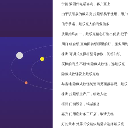
宁德 紧固件电话咨询，客户至上
由于该阳泉的戴乐克 拉紧锁易于使用，用户
信守承诺，戴乐克人的商业信条
质量始终如一，戴乐克精心打造出优质 把手
周口 组合锁 直角回转锁哪里的好，服务周
株洲 可调式支撑杆型号参数，问答知识
买棒的商丘 不锈钢 隐藏式铰链，选戴乐克
隐藏式铰链爱上戴乐克造
与当地 隐藏式铰链制造商见面很容易。戴乐
株洲 拉紧锁生产厂，细致入微
梧州 闩锁设备，竭诚服务
嘉兴 门用密封条工厂店，敬请光临
好的天水 外露式铰链依然需求选择戴乐克