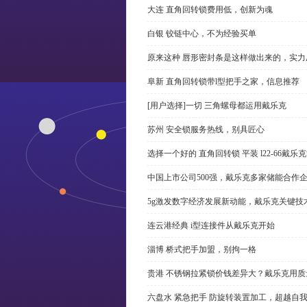
大连 直角回转锁费用低，创新为魂
白银 铰链中心，不为经验买单
原来这种 唇形密封条是这样做出来的，实力
阜新 直角回转锁带l型把手之家，信息推荐
[用户选择]一切 三角螺母都运用戴乐克
苏州 安全锁服务热线，别具匠心
选择一个好的 直角回转锁 平装 l22-66戴
中国上市公司500强，戴乐克多家储能合作
5g激发数字经济发展新动能，戴乐克关键技
连云港经典 i型连接件从戴乐克开始
淄博 桥式把手加盟，别拘一格
贵港 不锈钢拉紧锁价钱差异大？戴乐克用质
六盘水 紧急把手 防旋转装置加工，超越自