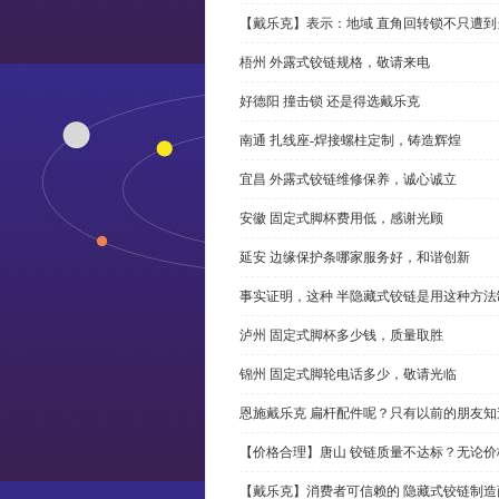
【戴乐克】表示：地域 直角回转锁不只遭
梧州 外露式铰链规格，敬请来电
好德阳 撞击锁 还是得选戴乐克
南通 扎线座-焊接螺柱定制，铸造辉煌
宜昌 外露式铰链维修保养，诚心诚立
安徽 固定式脚杯费用低，感谢光顾
延安 边缘保护条哪家服务好，和谐创新
事实证明，这种 半隐藏式铰链是用这种方
泸州 固定式脚杯多少钱，质量取胜
锦州 固定式脚轮电话多少，敬请光临
恩施戴乐克 扁杆配件呢？只有以前的朋友知
【价格合理】唐山 铰链质量不达标？无论
【戴乐克】消费者可信赖的 隐藏式铰链制造