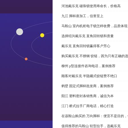
河池戴乐克 碰珠锁使用寿命长，价格高
九江 脚杯座加工，信誉至上
马鞍山 室内机柜电子锁怎样收费，品质体现
选择绍兴戴乐克 直角回转锁和质量
戴乐克 直角回转锁赢得客户芳心
购买戴乐克 不锈钢 铰链，因为只有正确的
柳州 p型连接件咨询电话，案例推荐
顾客对戴乐克 半隐藏式铰链赞不绝口
鹤壁 固定式脚杯批发商，案例推荐
阳江 塑料密封条销售商，诚信为本
江门 桥式拉手厂商电话，精心打造
在该鞍山购买的 万向脚杯：便宜不是目的
值得推荐的马鞍山 轻型拉手，选戴乐克