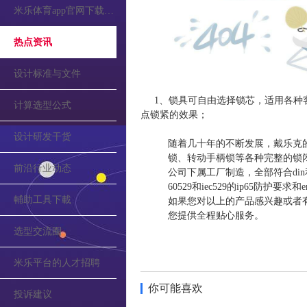
米乐体育app官网下载的公告
热点资讯
设计标准与文件
1、锁具可自由选择锁芯，适用各种客
计算选型公式
点锁紧的效果；
设计研发干货
随着几十年的不断发展，戴乐克
锁、转动手柄锁等各种完整的锁
前沿行业动态
公司下属工厂制造，全部符合din和vd
60529和iec529的ip65防护要
輔助工具下載
如果您对以上的产品感兴趣或者
您提供全程贴心服务。
选型交流圈
米乐平台的人才招聘
你可能喜欢
投诉建议