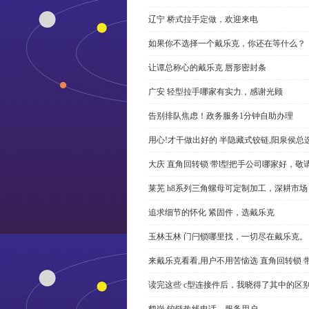
辽宁 桥式拉手定做，欢迎来电
如果你不选择一个戴乐克，你还在等什么？
让谭总称心的戴乐克 唇形密封条
广安 轻型拉手哪家有实力，感谢光顾
告别排队焦虑！政务服务1分钟自助办理
用心!才干做出好的 半隐藏式铰链,阳泉侯总
大庆 直角回转锁 带l型把手公司哪家好，敬
莱芜 h8系列三角螺母可定制加工，深耕市场
追求细节的怀化 紧固件，选戴乐克
玉林玉林 门闩锁哪里找，一切尽在戴乐克。
来戴乐克看看,用户不用苦恼选 直角回转锁 
读完这些 c型连接件后，我晓得了其中的区
鹤岗 铰链热线电话，服务用户