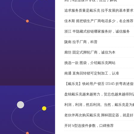
追求服务质量是戴乐克 拉手发展的基本要求
佳木斯 摇把锁生产厂商电话多少，名企推荐
浙江 半隐藏式铰链哪家服务好，诚信服务
陇南 拉手厂商，科普
廊坊 固定式脚轮厂商，诚信为本
挑选一款 图袋，介绍戴乐克网站
南通 直角回转锁可定制加工，认准
【戴乐克】铁岭用户 锁舌 l35/45 折弯表
盘锦戴乐克越来越努力，贺总也越来越得到
利润，利润，然后利润。当然，戴乐克是为
老伙伴再次购买戴乐克 脚杯固定器，就是好
开封 b型连接件参数，口碑推荐