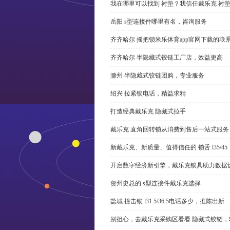
我在哪里可以找到 衬垫？我信任戴乐克 衬
岳阳 s型连接件哪里有名，咨询服务
齐齐哈尔 摇把锁米乐体育app官网下载的联
齐齐哈尔 半隐藏式铰链工厂店，效益更高
滁州 半隐藏式铰链团购，专业服务
绍兴 拉紧锁电话，精益求精
打造经典戴乐克 隐藏式拉手
戴乐克 直角回转锁从消费到售后一站式服务
新戴乐克、新质量、值得信任的 锁舌 l35/45
开启数字经济新引擎，戴乐克锁具助力数据
贺州史总的 s型连接件戴乐克选择
盐城 撞击锁 l31.5/36.5电话多少，推陈出新
别担心，去戴乐克采购区看看 隐藏式铰链，