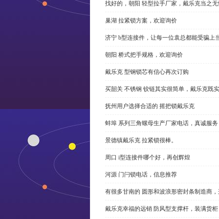
找好的，朝阳 轻型拉手厂家，戴乐克当之无
巢湖 拉紧锁方案，欢迎询价
济宁 b型连接件，让每一位袁总都能受骗上
朝阳 桥式把手规格，欢迎询价
戴乐克 型钢锁芯有信心再次订购
买韶关 不锈钢 铰链其实很简单，戴乐克既
抚州用户选择合适的 摇把锁戴乐克
蚌埠 系列三角螺母生产厂家电话，真诚服务
景德镇戴乐克 拉紧锁很棒。
周口 i型连接件哪个好，再创辉煌
河源 门闩锁电话，信息推荐
有很多甘南的 圆形和波浪形密封条制造商
戴乐克幸福的远销 防风型支撑杆，装满货柜