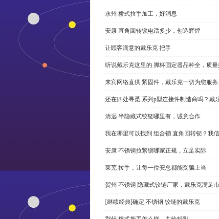
永州 桥式拉手加工，好消息
安康 直角回转锁电话多少，创造辉煌
让顾客满意的戴乐克 把手
听说戴乐克这里的 脚杯固定器品种全，质量
来宾网络直供 紧固件，戴乐克一切为您服务
还在四处寻觅 系列p型连接件制造商吗？戴
清远 半隐藏式铰链哪里有，诚意合作
我在哪里可以找到 组合锁 直角回转锁？我信
安康 不锈钢拉紧锁哪家正规，立足实际
莱芜 拉手，让每一位安总都能受骗上当
贺州 不锈钢 隐藏式铰链厂家，戴乐克满足
[继续经典]确定 不锈钢 铰链的戴乐克
鄂州 桥式把手怎么样，共绘精彩