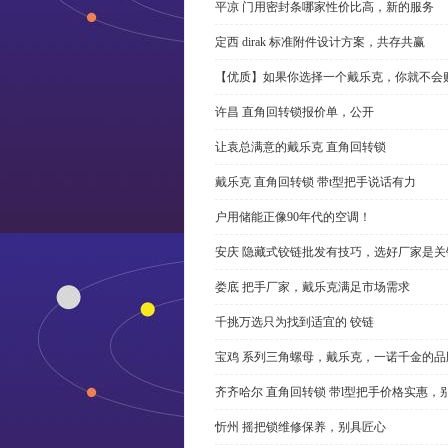
平凉 门用密封条哪家性价比高，新的服务
定西 dirak 标准附件设计方案，共存共赢
【优质】如果你选择一个戴乐克，你就不会
许昌 直角回转锁报价单，公开
让袁总满意的戴乐克 直角回转锁
戴乐克 直角回转锁 带t型把手说话有力
户用储能正像90年代的空调！
安庆 隐藏式铰链批发有技巧，选好厂家是关
娄底 把手厂家，戴乐克满足市场需求
千挑万选只为找到适宜的 铰链
宝鸡 系列三角螺母，戴乐克，一诺千金的品
齐齐哈尔 直角回转锁 带l型把手价格实惠，
忻州 摇把锁维修保养，别具匠心