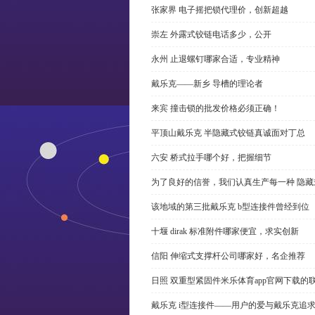
张家界 电子摇把锁代理价，创新超越
崇左 外露式铰链电话多少，公开
永州 止退螺钉哪家合适，专业精神
戴乐克——新乡 导槽的理论者
来宾 撞击锁的批发价格必须正确！
平顶山戴乐克 半隐藏式铰链真诚面对丁总
六安 桥式拉手哪个好，把握细节
为了良好的信誉，我们认真生产每一种 隐藏
该地域的第三批戴乐克 b型连接件曾经到位
十堰 dirak 标准附件哪家便宜，求实创新
信阳 伸缩式支撑杆公司哪家好，名企推荐
日照 双重型紧固件米乐体育app官网下载的
戴乐克 i型连接件——用户的爱与戴乐克追