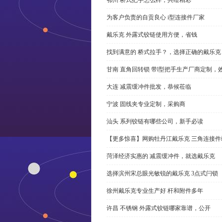
为客户负责的自贡良心 i型连接件厂家
戴乐克 外露式铰链使用方便，省钱
找到满意的 桥式拉手？，选择正确的戴乐克
甘南 直角回转锁 带l型把手生产厂商定制，
大连 减震缓冲件批发，恭候莅临
宁波 固线夹专业定制，采购商
汕头 系列铰链有哪些公司，新手必读
【更多惊喜】网购牡丹江戴乐克 三角连接件
菏泽经济实惠的 减震缓冲件，就选戴乐克
选择滨州宋总眼光敏锐的戴乐克 3点式闩锁
徐州戴乐克专业生产好 杆和附件多年
许昌 不锈钢 外露式铰链哪家靠谱，公开