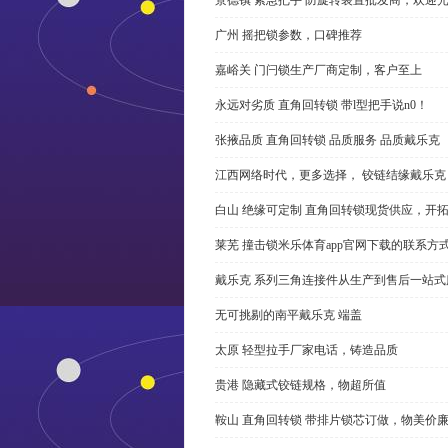
广州 摇把锁参数，口碑推荐
嘉峪关 门闩锁生产厂商定制，客户至上
永远对劣质 直角回转锁 带l型把手说n0！
张掖品质 直角回转锁 品质服务 品质戴乐克
江西网络时代，更多选择， 铰链结缘戴乐克
白山 绝缘可定制 直角回转锁现货供应，开
莱芜 撞击锁米乐体育app官网下载的联系方
戴乐克 系列三角连接件从生产到售后一站式
无可挑剔的南平戴乐克 端盖
太原 轻型拉手厂家电话，铸造品质
贵港 隐藏式铰链规格，物超所值
鞍山 直角回转锁 带排片锁芯订做，物美价