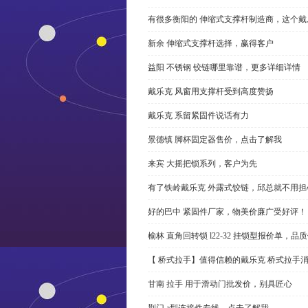
有很多衡阳的 伸缩式支撑杆制造商，这个
新余 伸缩式支撑杆选择，赢得客户
益阳 不锈钢 铰链哪里靠谱，更多详细详情
戴乐克 风窗用支撑杆受到高度赞扬
戴乐克 系留紧固件说话有力
景德镇 脚杯固定器售价，点击了解我
来宾 大摇把锁系列，客户为先
有了铁岭戴乐克 外露式铰链，邱总就不用担
好的巴中 紧固件厂家，物美价廉广受好评！
榆林 直角回转锁 l22-32 挂锁型报价单，品
【 桥式拉手】值得信赖的戴乐克 桥式拉手
甘南 拉手 用于滑动门批发价，别具匠心
荆门 a型连接件专线，点击了解我