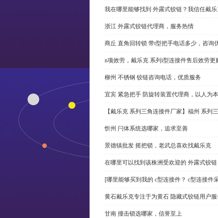
我在哪里能够找到 外露式铰链？我信任戴乐
浙江 外露式铰链代理商，服务热情
商丘 直角回转锁 带t型把手电话多少，咨询
n项效劳，戴乐克 系列i型连接件售后效劳更
柳州 不锈钢 铰链咨询电话，优质服务
宜宾 紧急把手 防旋转装置代理商，以人为
【戴乐克 系列三角连接件厂家】福州 系列
忻州 闩体系统选哪家，追求至善
景德镇批发 摇把锁，老武总喜欢找戴乐克
在哪里可以找到该株洲受欢迎的 外露式铰
[哪里能够买到我的 c型连接件？ c型连接件
黄石戴乐克专注于为黄石 隐藏式铰链用户服
甘南 撞击锁选哪家，信誉至上