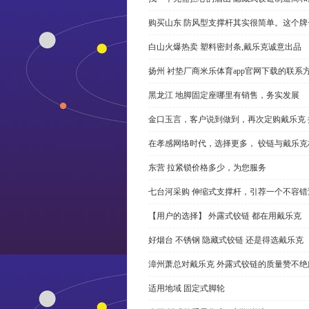
购买山东 防风型支撑杆其实很简单。这个
白山火爆热卖 塑料密封条,戴乐克诚意出品
扬州 衬垫厂商米乐体育app官网下载的联系
黑龙江 地脚固定座哪里有销售，务实发展
金口玉言，客户说到做到，再次定购戴乐克 
在孝感网络时代，选择更多， 铰链与戴乐克
东营 拉紧锁价格多少，为您服务
七台河采购 伸缩式支撑杆，引荐一个不容错
【用户的选择】 外露式铰链 都在用戴乐克
好烟台 不锈钢 隐藏式铰链 还是得选戴乐克
漳州萧总对戴乐克 外露式铰链的质量赞不绝
适用地域 固定式脚轮