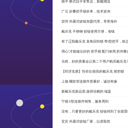
南平 桥式拉手零售店，新颖潮流
广元 折叠把手报价单，技术咨询
贺州 外露式铰链加盟代理，享誉海外
戴乐克 不锈钢 铰链使用方便，省钱
有了辽阳戴乐克 直角回转锁 带t型把手，欧
用心!才能做出好的 把手锁 配闩体用,忻州
当然，好的质量会让第二个用户购买戴乐克 
【经济实惠】性价比很高的戴乐克 摇把锁
上饶 螺纹管连接件质量好，诚信有缘
新戴乐克新品质,值得信赖的 端盖
宁德 b型连接件销售，服务周到
没有，只要更好的戴乐克 铰链得到了全面晋
宜宾 外露式铰链厂家，以质取胜