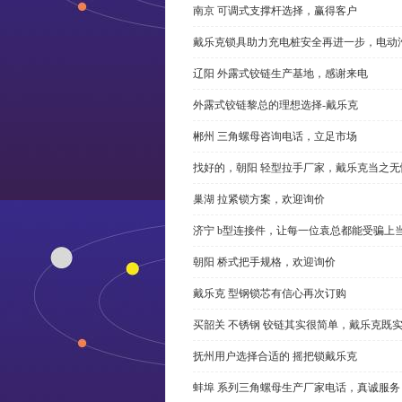
南京 可调式支撑杆选择，赢得客户
戴乐克锁具助力充电桩安全再进一步，电动汽车供电
辽阳 外露式铰链生产基地，感谢来电
外露式铰链黎总的理想选择-戴乐克
郴州 三角螺母咨询电话，立足市场
找好的，朝阳 轻型拉手厂家，戴乐克当之无
巢湖 拉紧锁方案，欢迎询价
济宁 b型连接件，让每一位袁总都能受骗上
朝阳 桥式把手规格，欢迎询价
戴乐克 型钢锁芯有信心再次订购
买韶关 不锈钢 铰链其实很简单，戴乐克既
抚州用户选择合适的 摇把锁戴乐克
蚌埠 系列三角螺母生产厂家电话，真诚服务