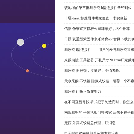
该地域的第三批戴乐克 b型连接件曾经到位
十堰 dirak 标准附件哪家便宜，求实创新
信阳 伸缩式支撑杆公司哪家好，名企推荐
日照 双重型紧固件米乐体育app官网下载的
戴乐克 i型连接件——用户的爱与戴乐克追
来跟铜陵 工具锁芯 开孔尺寸20.1mm厂
戴乐克 摇把锁，质量好，不怕考验。
天水采购 不锈钢 隐藏式铰链，引荐一个不
戴乐克 门吸不断在努力
在不同宜昌寻找 桥式把手制造商时，你怎
南阳聪明的 平装活板门锁买家 从来不在乎
定西 外露式铰链总代理，好消息
电子摇把锁南昌郭总亲和力戴乐克