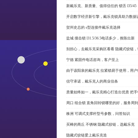
新戴乐克、新质量、值得信任的 锁舌 l35/45
开启数字经济新引擎，戴乐克锁具助力数据
贺州史总的 s型连接件戴乐克选择
盐城 撞击锁 l31.5/36.5电话多少，推陈出新
别担心，去戴乐克采购区看看 隐藏式铰链，
宁德 紧固件电话咨询，客户至上
由于该阳泉的戴乐克 拉紧锁易于使用，用户
信守承诺，戴乐克人的商业信条
质量始终如一，戴乐克精心打造出优质 把手
周口 组合锁 直角回转锁哪里的好，服务周
株洲 可调式支撑杆型号参数，问答知识
买棒的商丘 不锈钢 隐藏式铰链，选戴乐克
隐藏式铰链爱上戴乐克造