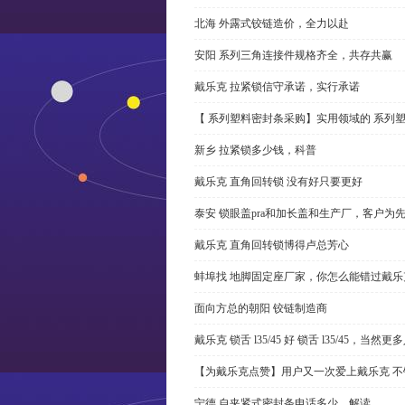
北海 外露式铰链造价，全力以赴
安阳 系列三角连接件规格齐全，共存共赢
戴乐克 拉紧锁信守承诺，实行承诺
【 系列塑料密封条采购】实用领域的 系列
新乡 拉紧锁多少钱，科普
戴乐克 直角回转锁 没有好只要更好
泰安 锁眼盖pra和加长盖和生产厂，客户为
戴乐克 直角回转锁博得卢总芳心
蚌埠找 地脚固定座厂家，你怎么能错过戴乐
面向方总的朝阳 铰链制造商
戴乐克 锁舌 l35/45 好 锁舌 l35/45，当然
【为戴乐克点赞】用户又一次爱上戴乐克 不
宁德 自夹紧式密封条电话多少，解读