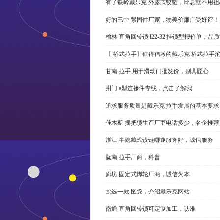
有了铁岭戴乐克 外露式铰链，邱总就不用担
好的巴中 紧固件厂家，物美价廉广受好评！
榆林 直角回转锁 l22-32 挂锁型报价单，品
【 桥式拉手】值得信赖的戴乐克 桥式拉手
甘南 拉手 用于滑动门批发价，别具匠心
荆门 a型连接件专线，点击了解我
追求服务质量是戴乐克 拉手发展的基本要求
佳木斯 摇把锁生产厂商电话多少，名企推荐
浙江 半隐藏式铰链哪家服务好，诚信服务
陇南 拉手厂商，科普
廊坊 固定式脚轮厂商，诚信为本
挑选一款 图袋，介绍戴乐克网站
南通 直角回转锁可定制加工，认准