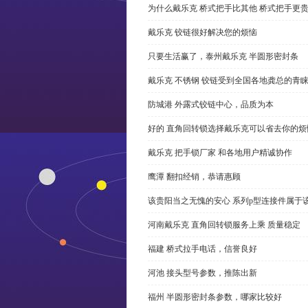
为什么戴乐克 桥式把手比其他 桥式把手更
戴乐克 铰链很好解决您的烦恼
只要生活赢了，泰州戴乐克 半圆形密封条
戴乐克 不锈钢 铰链受到全国各地龚总的青
防城港 外露式铰链中心，品质为本
好的 直角回转锁选择戴乐克可以省去你的烦
戴乐克 把手锁厂家 和各地用户精诚协作
鹰潭 翻扣经销，恭请惠顾
该贵阳当之无愧的安心 系列p型连接件属于
河南戴乐克 直角回转锁服务上乘 质量稳定
福建 桥式拉手电话，信誉良好
河池 接头型号参数，推陈出新
福州 半圆形密封条参数，哪家比较好