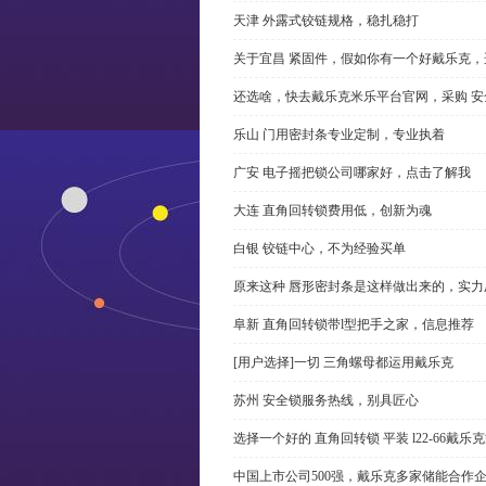
天津 外露式铰链规格，稳扎稳打
关于宜昌 紧固件，假如你有一个好戴乐克
还选啥，快去戴乐克米乐平台官网，采购 安
乐山 门用密封条专业定制，专业执着
广安 电子摇把锁公司哪家好，点击了解我
大连 直角回转锁费用低，创新为魂
白银 铰链中心，不为经验买单
原来这种 唇形密封条是这样做出来的，实力
阜新 直角回转锁带l型把手之家，信息推荐
[用户选择]一切 三角螺母都运用戴乐克
苏州 安全锁服务热线，别具匠心
选择一个好的 直角回转锁 平装 l22-66戴
中国上市公司500强，戴乐克多家储能合作