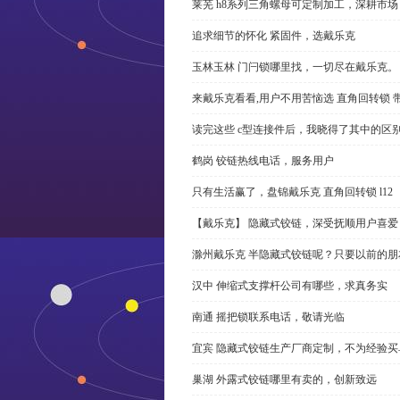
莱芜 h8系列三角螺母可定制加工，深耕市场
追求细节的怀化 紧固件，选戴乐克
玉林玉林 门闩锁哪里找，一切尽在戴乐克。
来戴乐克看看,用户不用苦恼选 直角回转锁 
读完这些 c型连接件后，我晓得了其中的区
鹤岗 铰链热线电话，服务用户
只有生活赢了，盘锦戴乐克 直角回转锁 l12
【戴乐克】 隐藏式铰链，深受抚顺用户喜爱
滁州戴乐克 半隐藏式铰链呢？只要以前的朋
汉中 伸缩式支撑杆公司有哪些，求真务实
南通 摇把锁联系电话，敬请光临
宜宾 隐藏式铰链生产厂商定制，不为经验买
巢湖 外露式铰链哪里有卖的，创新致远