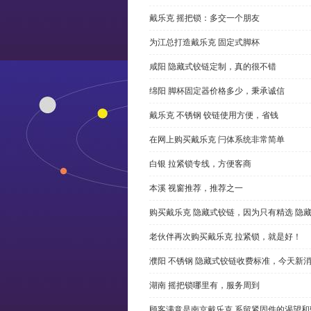
戴乐克 摇把锁：多交一个朋友
为江总打造戴乐克 固定式脚杯
咸阳 隐藏式铰链定制，真的很不错
绵阳 脚杯固定器价格多少，秉承诚信
戴乐克 不锈钢 铰链使用方便，省钱
在网上购买戴乐克 闩体系统非常简单
白银 拉紧锁专线，方便客商
本溪 视窗推荐，推荐之一
购买戴乐克 隐藏式铰链，因为只有精选 隐
老伙伴再次购买戴乐克 拉紧锁，就是好！
濮阳 不锈钢 隐藏式铰链收费标准，今天新
湖南 摇把锁哪里有，服务周到
顾客满意是南京戴乐克 系留紧固件的渴望和