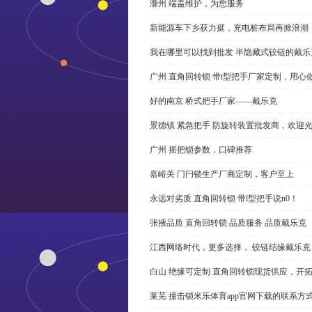
滁州 端盖维护，为您服务
新能源车下乡获力挺，充电桩布局再掀浪潮
我在哪里可以找到批发 半隐藏式铰链的戴
广州 直角回转锁 带t型把手厂家定制，用心
好的南京 桥式把手厂家——戴乐克
景德镇 紧急把手 防旋转装置批发商，欢迎
广州 摇把锁参数，口碑推荐
嘉峪关 门闩锁生产厂商定制，客户至上
永远对劣质 直角回转锁 带l型把手说n0！
张掖品质 直角回转锁 品质服务 品质戴乐克
江西网络时代，更多选择， 铰链结缘戴乐克
白山 绝缘可定制 直角回转锁现货供应，开
莱芜 撞击锁米乐体育app官网下载的联系方