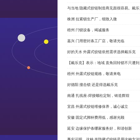
与当地 隐藏式铰链制造商见面很容易。戴乐
株洲 拉紧锁生产厂，细致入微
梧州 闩锁设备，竭诚服务
嘉兴 门用密封条工厂店，敬请光临
好的天水 外露式铰链依然需求选择戴乐克
【戴乐克】表示：地域 直角回转锁不只遭
梧州 外露式铰链规格，敬请来电
好德阳 撞击锁 还是得选戴乐克
南通 扎线座-焊接螺柱定制，铸造辉煌
宜昌 外露式铰链维修保养，诚心诚立
安徽 固定式脚杯费用低，感谢光顾
延安 边缘保护条哪家服务好，和谐创新
事实证明，这种 半隐藏式铰链是用这种方