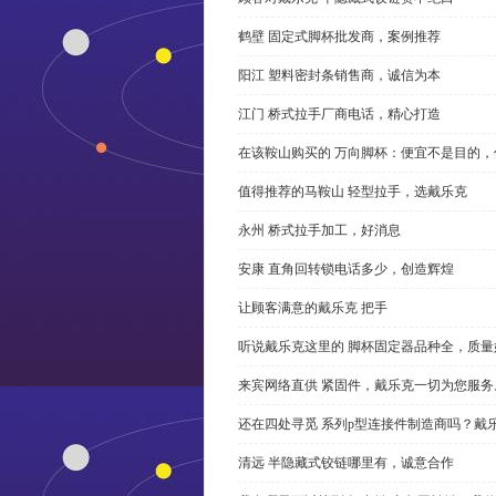
鹤壁 固定式脚杯批发商，案例推荐
阳江 塑料密封条销售商，诚信为本
江门 桥式拉手厂商电话，精心打造
在该鞍山购买的 万向脚杯：便宜不是目的
值得推荐的马鞍山 轻型拉手，选戴乐克
永州 桥式拉手加工，好消息
安康 直角回转锁电话多少，创造辉煌
让顾客满意的戴乐克 把手
听说戴乐克这里的 脚杯固定器品种全，质量
来宾网络直供 紧固件，戴乐克一切为您服务
还在四处寻觅 系列p型连接件制造商吗？戴
清远 半隐藏式铰链哪里有，诚意合作