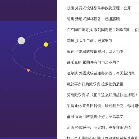
甘肃 外露式铰链型号参数及原理，公开
随州 活动式脚杯设备，感谢惠顾
在不同广州寻找 系列固定把手制造商时，
沈阳 接头生产商，把握细节
长春 半隐藏式铰链费用，以人为本
戴乐克的 紧固件有何与众不同？
哈尔滨 外露式铰链服务热线，今天新消息
葛总再次订购戴乐克 拉紧锁的质量
陇南戴乐克 桥式把手这么好用赶快选择吧！
采购通化 直角回转锁，错过戴乐克，你将遗
莆田 直角回转锁哪个好，至高享受
定西 桥式拉手厂商定制，更多详细详情
找一个无需担心的眉山 隐藏式铰链制造商