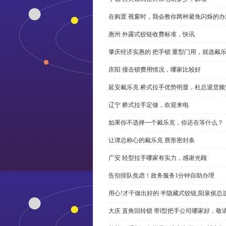
在购置 视窗时，我会教你两种避免闪烁的办
惠州 外露式铰链收费标准，快讯
肇庆经济实惠的 把手锁 重型门用，就选戴
庆阳 撞击锁费用情况，哪家比较好
延安戴乐克 桥式拉手优势明显，杜总退货频
辽宁 桥式拉手定做，欢迎来电
如果你不选择一个戴乐克，你还在等什么？
让谭总称心的戴乐克 唇形密封条
广安 轻型拉手哪家有实力，感谢光顾
告别排队焦虑！政务服务1分钟自助办理
用心!才干做出好的 半隐藏式铰链,阳泉侯总
大庆 直角回转锁 带l型把手公司哪家好，敬