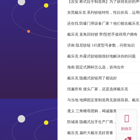
【吉安 桥式拉手制造商】为了获得良好的
东莞戴乐克 系列铰链特性，性比价高，运用
还在找 防爆门用设备厂家？他们都去戴乐克
戴乐克 直角回转锁 带l型把手值得用户拥有
济南 阻尼铰链 145度型号参数，问答知识
戴乐克 外露式铰链能很好地解决你的问题
海南 固定式脚杯怎么选，咨询合作
戴乐克 隐藏式铰链用了都说好
找遍所有 接头厂家，还是选择戴乐克
与当地 地脚固定座制造商见面很容易。戴乐
top
遵义 三角螺母团购，竭诚服务
防城港 隐藏式拉手生产厂商，尊重客户
购物车
戴乐克 扁杆大戴乐克好质量