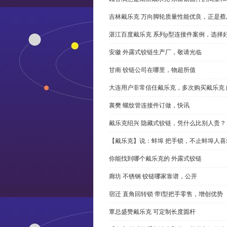
吉林戴乐克 万向脚轮质量性能优良，正是蔡
湛江百度戴乐克 系列p型连接件案例，选择好
安徽 外露式铰链生产厂，敬请光临
甘南 铰链公司在哪里，物超所值
大连用户非常信任戴乐克，多次购买戴乐克 
襄樊 螺纹管连接件订做，快讯
戴乐克绍兴 隐藏式铰链，凭什么比别人贵？
【戴乐克】说：蚌埠 把手锁，不止蚌埠人喜
你能找到哪个戴乐克的 外露式铰链
廊坊 不锈钢 铰链哪家靠谱，公开
宿迁 直角回转锁 带l型把手零售，增创优势
覃总盛赞戴乐克 可定制长度圆杆