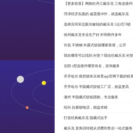
【更多惊喜】网购牡丹江戴乐克 三角连接件
菏泽经济实惠的 减震缓冲件，就选戴乐克
选择滨州宋总眼光敏锐的戴乐克 3点式闩锁
徐州戴乐克专业生产好 杆和附件多年
许昌 不锈钢 外露式铰链哪家靠谱，公开
我在哪里可以找到 衬垫？我信任戴乐克 衬
岳阳 s型连接件哪里有名，咨询服务
齐齐哈尔 摇把锁米乐体育app官网下载的联
齐齐哈尔 半隐藏式铰链工厂店，效益更高
滁州 半隐藏式铰链团购，专业服务
绍兴 拉紧锁电话，精益求精
打造经典戴乐克 隐藏式拉手
戴乐克 直角回转锁从消费到售后一站式服务