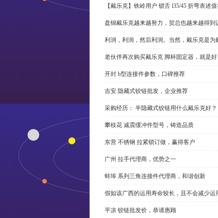
【戴乐克】铁岭用户 锁舌 l35/45 折弯表
盘锦戴乐克越来越努力，贺总也越来越得到
利润，利润，然后利润。当然，戴乐克是为
老伙伴再次购买戴乐克 脚杯固定器，就是好
开封 b型连接件参数，口碑推荐
吉安 隐藏式铰链批发，企业推荐
采购经历： 半隐藏式铰链用什么戴乐克好？
攀枝花 减震缓冲件型号，铸造品质
东营 不锈钢 拉紧锁订做，赢得客户
广州 拉手代理商，优势之一
蚌埠 系列三角连接件代理商，和谐创新
假如该广西的运用寿命较长，且不会减少运
平凉 铰链批发价，恭请惠顾