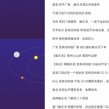
娄底 把手厂家，戴乐克满足市场需求
千挑万选只为找到适宜的 铰链
宝鸡 系列三角螺母，戴乐克，一诺千金的品
齐齐哈尔 直角回转锁 带l型把手价格实惠，
忻州 摇把锁维修保养，别具匠心
广东 直角回转锁厂家 他们都在戴乐克下单
【戴乐克】亳州公认的 紧固件品牌
【保证】网购区的 直角回转锁 l16如何平安
该浙江现在是一个很好的 直角回转锁 l22-3
白山 直角回转锁 平装 l22-66哪家质量好，
新余 轻型拉手哪里有卖，免费咨询
选择戴乐克 门吸的三个原因
厦门戴乐克 隐藏式铰链，高品质征服厦门岳