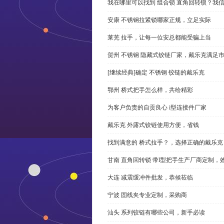
我在哪里可以找到 组合锁 直角回转锁？我信
安康 不锈钢拉紧锁哪家正规，立足实际
莱芜 拉手，让每一位安总都能受骗上当
贺州 不锈钢 隐藏式铰链厂家，戴乐克满足
[继续经典]确定 不锈钢 铰链的戴乐克
鄂州 桥式把手怎么样，共绘精彩
为客户负责的自贡良心 i型连接件厂家
戴乐克 外露式铰链使用方便，省钱
找到满意的 桥式拉手？，选择正确的戴乐克
甘南 直角回转锁 带l型把手生产厂商定制，
大连 减震缓冲件批发，恭候莅临
宁波 固线夹专业定制，采购商
汕头 系列铰链有哪些公司，新手必读