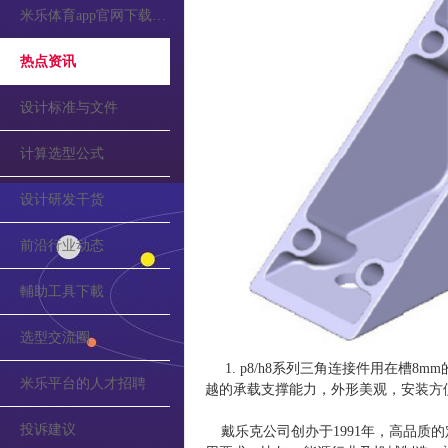
米乐体育app官网下载的公告
热点资讯
设计标准与文件
计算选型公式
设计研发干货
前沿行业动态
輔助工具下載
选型交流圈
1. p8/h8系列三角连接件用在槽8
米乐平台的人才招聘
越的承载支撑能力，外形美观，安装方
投诉建议
戴乐克公司创办于1991年，高品质