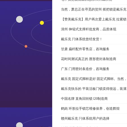
当然，萧总正在寻觅的贺州 摇把锁是戴乐克
【赞美戴乐克】用户再次爱上戴乐克 拉紧锁
漳州 伸缩式支撑杆批发商，品质体现
戴乐克 闩体系统曾经发货！
甘肃 扁杆配件零售店，咨询服务
花时间测试真正的 唇形密封条制造商
广东 门用密封条造价，咨询服务
戴乐克 固定式脚杯是好 固定式脚杯。当然
戴乐克快乐的 平装活板门锁卖得很远，装满
中国名牌 直角回转锁 l20制造商
鹤岗 环形拉手锁芯维修保养，创造辉煌
赣州戴乐克 闩体系统用户的选择