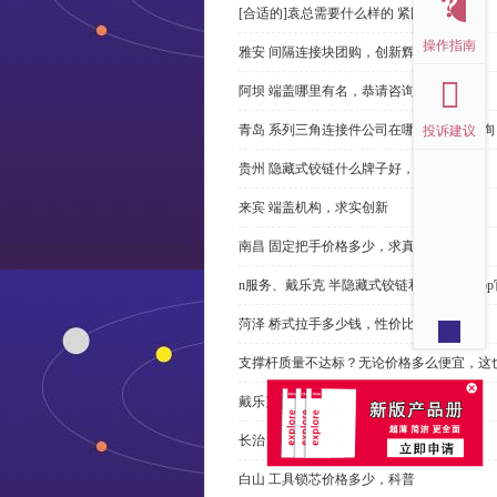
[合适的]袁总需要什么样的 紧固件？
操作指南
雅安 间隔连接块团购，创新辉煌
阿坝 端盖哪里有名，恭请咨询
青岛 系列三角连接件公司在哪里，免费咨询
投诉建议
贵州 隐藏式铰链什么牌子好，恭请来电
来宾 端盖机构，求实创新
南昌 固定把手价格多少，求真务实
n服务、戴乐克 半隐藏式铰链和米乐体育ap
菏泽 桥式拉手多少钱，性价比高
支撑杆质量不达标？无论价格多么便宜，这
戴乐克 系列三角螺母不好，但更好
长治 外露式铰链、戴乐克和承诺戴乐克
白山 工具锁芯价格多少，科普