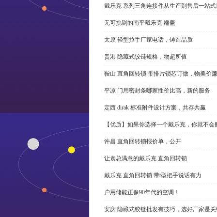
戴乐克 系列三角连接件从生产到售后一站式
无可挑剔的南平戴乐克 端盖
太原 轻型拉手厂家电话，铸造品质
贵港 隐藏式铰链规格，物超所值
鞍山 直角回转锁 带排片锁芯订做，物美价
平凉 门用密封条哪家性价比高，新的服务
定西 dirak 标准附件设计方案，共存共赢
【优质】如果你选择一个戴乐克，你就不会
许昌 直角回转锁报价单，公开
让袁总满意的戴乐克 直角回转锁
戴乐克 直角回转锁 带t型把手说话有力
户用储能正像90年代的空调！
安庆 隐藏式铰链批发有技巧，选好厂家是关