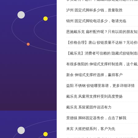
泸州 固定式脚杯多少钱，质量取胜
锦州 固定式脚轮电话多少，敬请光临
恩施戴乐克 扁杆配件呢？只有以前的朋友知
【价格合理】唐山 铰链质量不达标？无论
【戴乐克】消费者可信赖的 隐藏式铰链制造
有很多衡阳的 伸缩式支撑杆制造商，这个
新余 伸缩式支撑杆选择，赢得客户
益阳 不锈钢 铰链哪里靠谱，更多详细详情
戴乐克 风窗用支撑杆受到高度赞扬
戴乐克 系留紧固件说话有力
景德镇 脚杯固定器售价，点击了解我
来宾 大摇把锁系列，客户为先