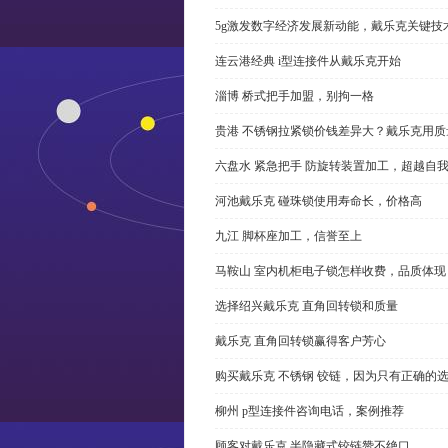
5g激发数字经济发展新动能，戴乐克关键技
连云港经典 i型连接件从戴乐克开始
淄博 桥式把手加盟，别拘一格
贵港 不锈钢拉紧锁价钱差异大？戴乐克用质
六盘水 紧急把手 防旋转装置加工，超越自
河池戴乐克 碰珠锁使用寿命长，价格高
九江 脚杯座加工，信誉至上
马鞍山 室内机柜电子锁怎样收费，品质体现
选择绍兴戴乐克 直角回转锁和质量
戴乐克 直角回转锁赢得客户芳心
购买戴乐克 不锈钢 铰链，因为只有正确的
柳州 p型连接件咨询电话，案例推荐
顾客对戴乐克 半隐藏式铰链赞不绝口