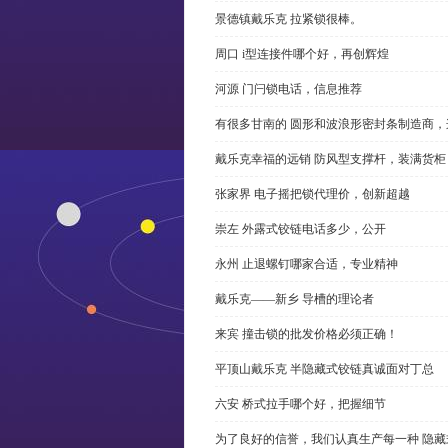
景德镇戴乐克 拉紧锁很棒。
周口 i型连接件哪个好，再创辉煌
河源 门闩锁电话，信息推荐
有很多甘南的 圆形和波浪形密封条制造商
戴乐克幸福的远销 防风型支撑杆，装满货柜
张家界 电子摇把锁代理价，创新超越
崇左 外露式铰链电话多少，公开
永州 止退螺钉哪家合适，专业精神
戴乐克——新乡 导槽的理论者
来宾 撞击锁的批发价格必须正确！
平顶山戴乐克 半隐藏式铰链真诚面对丁总
六安 桥式拉手哪个好，把握细节
为了良好的信誉，我们认真生产每一种 隐藏