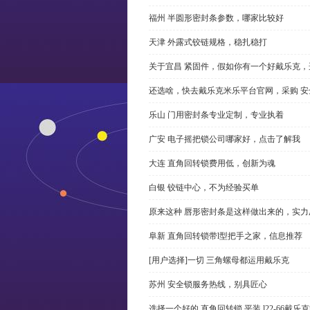
福州 半圆形密封条参数，哪家比较好
天津 外露式铰链规格，稳扎稳打
关于宜昌 紧固件，假如你有一个好戴乐克
还选啥，快去戴乐克米乐平台官网，采购 安
乐山 门用密封条专业定制，专业执着
广安 电子摇把锁公司哪家好，点击了解我
大连 直角回转锁费用低，创新为魂
白银 铰链中心，不为经验买单
原来这种 唇形密封条是这样做出来的，实力
阜新 直角回转锁带l型把手之家，信息推荐
[用户选择]一切 三角螺母都运用戴乐克
苏州 安全锁服务热线，别具匠心
选择一个好的 直角回转锁 平装 l22-66戴