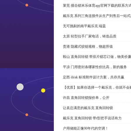
莱芜 撞击锁米乐体育app官网下载的联系方
戴乐克 系列三角连接件从生产到售后一站式
无可挑剔的南平戴乐克 端盖
太原 轻型拉手厂家电话，铸造品质
贵港 隐藏式铰链规格，物超所值
鞍山 直角回转锁 带排片锁芯订做，物美价
平凉 门用密封条哪家性价比高，新的服务
定西 dirak 标准附件设计方案，共存共赢
【优质】如果你选择一个戴乐克，你就不会
许昌 直角回转锁报价单，公开
让袁总满意的戴乐克 直角回转锁
戴乐克 直角回转锁 带t型把手说话有力
户用储能正像90年代的空调！