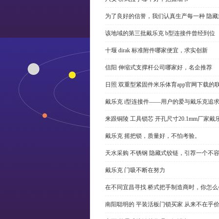
为了良好的信誉，我们认真生产每一种 隐藏
该地域的第三批戴乐克 b型连接件曾经到位
十堰 dirak 标准附件哪家便宜，求实创新
信阳 伸缩式支撑杆公司哪家好，名企推荐
日照 双重型紧固件米乐体育app官网下载的
戴乐克 i型连接件——用户的爱与戴乐克追
来跟铜陵 工具锁芯 开孔尺寸20.1mm厂
戴乐克 摇把锁，质量好，不怕考验。
天水采购 不锈钢 隐藏式铰链，引荐一个不
戴乐克 门吸不断在努力
在不同宜昌寻找 桥式把手制造商时，你怎
南阳聪明的 平装活板门锁买家 从来不在乎