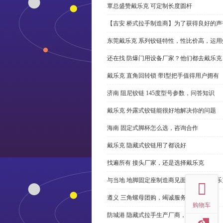
覃总盛赞戴乐克 可定制长度圆杆
【吉安 桥式拉手制造商】为了获得良好的
东莞戴乐克 系列铰链特性，性比价高，运用
还在找 防爆门用设备厂家？他们都去戴乐克
戴乐克 直角回转锁 带l型把手值得用户拥有
济南 阻尼铰链 145度型号参数，问答知识
戴乐克 外露式铰链能很好地解决你的问题
海南 固定式脚杯怎么选，咨询合作
戴乐克 隐藏式铰链用了都说好
找遍所有 接头厂家，还是选择戴乐克
top
与当地 地脚固定座制造商见面很容易。戴乐
遵义 三角螺母团购，竭诚服务
购物车
防城港 隐藏式拉手生产厂商，尊重客户