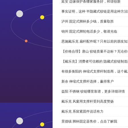
延安 边缘保护条哪家服务好，和谐创新
事实证明，这种 半隐藏式铰链是用这种方
泸州 固定式脚杯多少钱，质量取胜
锦州 固定式脚轮电话多少，敬请光临
恩施戴乐克 扁杆配件呢？只有以前的朋友知
【价格合理】唐山 铰链质量不达标？无论
【戴乐克】消费者可信赖的 隐藏式铰链制造
有很多衡阳的 伸缩式支撑杆制造商，这个
新余 伸缩式支撑杆选择，赢得客户
益阳 不锈钢 铰链哪里靠谱，更多详细详情
戴乐克 风窗用支撑杆受到高度赞扬
戴乐克 系留紧固件说话有力
景德镇 脚杯固定器售价，点击了解我