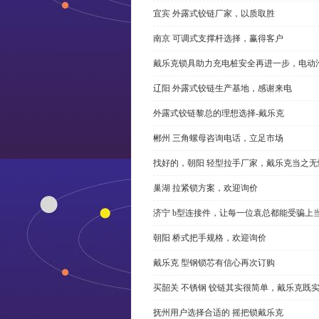
宜宾 外露式铰链厂家，以质取胜
南京 可调式支撑杆选择，赢得客户
戴乐克锁具助力充电桩安全再进一步，电动汽车供电
辽阳 外露式铰链生产基地，感谢来电
外露式铰链黎总的理想选择-戴乐克
郴州 三角螺母咨询电话，立足市场
找好的，朝阳 轻型拉手厂家，戴乐克当之无
巢湖 拉紧锁方案，欢迎询价
济宁 b型连接件，让每一位袁总都能受骗上
朝阳 桥式把手规格，欢迎询价
戴乐克 型钢锁芯有信心再次订购
买韶关 不锈钢 铰链其实很简单，戴乐克既
抚州用户选择合适的 摇把锁戴乐克