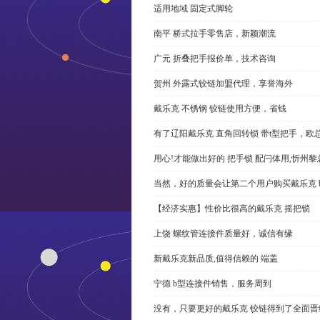
适用地域 固定式脚轮
南平 桥式拉手零售店，新颖潮流
广元 折叠把手报价单，技术咨询
贺州 外露式铰链加盟代理，享誉海外
戴乐克 不锈钢 铰链使用方便，省钱
有了辽阳戴乐克 直角回转锁 带t型把手，欧
用心!才能做出好的 把手锁 配闩体用,忻州
当然，好的质量会让第二个用户购买戴乐克 
【经济实惠】性价比很高的戴乐克 摇把锁
上饶 螺纹管连接件质量好，诚信有缘
新戴乐克新品质,值得信赖的 端盖
宁德 b型连接件销售，服务周到
没有，只要更好的戴乐克 铰链得到了全面晋