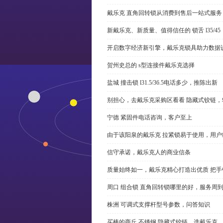
戴乐克 直角回转锁从消费到售后一站式服务
新戴乐克、新质量、值得信任的 锁舌 l35/45
开启数字经济新引擎，戴乐克锁具助力数据
贺州史总的 s型连接件戴乐克选择
盐城 撞击锁 l31.5/36.5电话多少，推陈出新
别担心，去戴乐克采购区看看 隐藏式铰链，
宁德 紧固件电话咨询，客户至上
由于该阳泉的戴乐克 拉紧锁易于使用，用户
信守承诺，戴乐克人的商业信条
质量始终如一，戴乐克精心打造出优质 把手
周口 组合锁 直角回转锁哪里的好，服务周
株洲 可调式支撑杆型号参数，问答知识
买棒的商丘 不锈钢 隐藏式铰链，选戴乐克