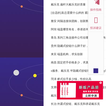
戴乐克 扁杆大戴乐克好质量
操作指南
[合适的]袁总需要什么样的 紧固件？
雅安 间隔连接块团购，创新辉煌
投诉建议
阿坝 端盖哪里有名，恭请咨询
青岛 系列三角连接件公司在哪里，免费咨询
贵州 隐藏式铰链什么牌子好，恭请来电
来宾 端盖机构，求实创新
南昌 固定把手价格多少，求真务实
n服务、戴乐克 半隐藏式铰链和米乐体育ap
菏泽 桥式拉手多少钱，性价比高
支撑杆质量不达标？无论价格多么便宜，这
戴乐克 系列三角螺母不好，但更好
长治 外露式铰链、戴乐克和承诺戴乐克