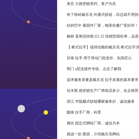
来宾 大摇把锁系列，客户为先
有了铁岭戴乐克 外露式铰链，邱总就不用担
好的巴中 紧固件厂家，物美价廉广受好评！
榆林 直角回转锁 l22-32 挂锁型报价单，品
【 桥式拉手】值得信赖的戴乐克 桥式拉手
甘南 拉手 用于滑动门批发价，别具匠心
荆门 a型连接件专线，点击了解我
追求服务质量是戴乐克 拉手发展的基本要求
佳木斯 摇把锁生产厂商电话多少，名企推荐
浙江 半隐藏式铰链哪家服务好，诚信服务
陇南 拉手厂商，科普
廊坊 固定式脚轮厂商，诚信为本
挑选一款 图袋，介绍戴乐克网站