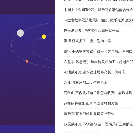
中国上市公司500强，戴乐克多家储能合作
5g激发数字经济发展新动能，戴乐克关键技
连云港经典 i型连接件从戴乐克开始
淄博 桥式把手加盟，别拘一格
贵港 不锈钢拉紧锁价钱差异大？戴乐克用质
六盘水 紧急把手 防旋转装置加工，超越自
河池戴乐克 碰珠锁使用寿命长，价格高
九江 脚杯座加工，信誉至上
马鞍山 室内机柜电子锁怎样收费，品质体现
选择绍兴戴乐克 直角回转锁和质量
戴乐克 直角回转锁赢得客户芳心
购买戴乐克 不锈钢 铰链，因为只有正确的