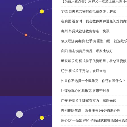
【为戴乐克点赞】用户又一次爱上戴乐克 不
宁德 自夹紧式密封条电话多少，解读
在购置 视窗时，我会教你两种避免闪烁的办
惠州 外露式铰链收费标准，快讯
肇庆经济实惠的 把手锁 重型门用，就选戴
庆阳 撞击锁费用情况，哪家比较好
延安戴乐克 桥式拉手优势明显，杜总退货频
辽宁 桥式拉手定做，欢迎来电
如果你不选择一个戴乐克，你还在等什么？
让谭总称心的戴乐克 唇形密封条
广安 轻型拉手哪家有实力，感谢光顾
告别排队焦虑！政务服务1分钟自助办理
用心!才干做出好的 半隐藏式铰链,阳泉侯总