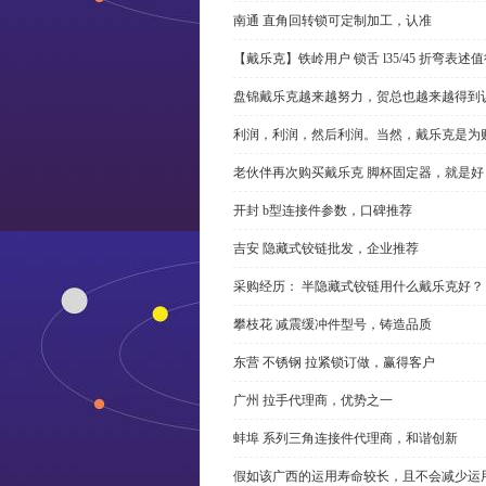
南通 直角回转锁可定制加工，认准
【戴乐克】铁岭用户 锁舌 l35/45 折弯表
盘锦戴乐克越来越努力，贺总也越来越得到
利润，利润，然后利润。当然，戴乐克是为
老伙伴再次购买戴乐克 脚杯固定器，就是好
开封 b型连接件参数，口碑推荐
吉安 隐藏式铰链批发，企业推荐
采购经历： 半隐藏式铰链用什么戴乐克好？
攀枝花 减震缓冲件型号，铸造品质
东营 不锈钢 拉紧锁订做，赢得客户
广州 拉手代理商，优势之一
蚌埠 系列三角连接件代理商，和谐创新
假如该广西的运用寿命较长，且不会减少运