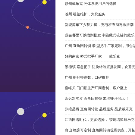
赣州戴乐克 闩体系统用户的选择
滁州 端盖维护，为您服务
新能源车下乡获力挺，充电桩布局再掀浪潮
我在哪里可以找到批发 半隐藏式铰链的戴
广州 直角回转锁 带t型把手厂家定制，用心
好的南京 桥式把手厂家——戴乐克
景德镇 紧急把手 防旋转装置批发商，欢迎
广州 摇把锁参数，口碑推荐
嘉峪关 门闩锁生产厂商定制，客户至上
永远对劣质 直角回转锁 带l型把手说n0！
张掖品质 直角回转锁 品质服务 品质戴乐克
江西网络时代，更多选择， 铰链结缘戴乐克
白山 绝缘可定制 直角回转锁现货供应，开