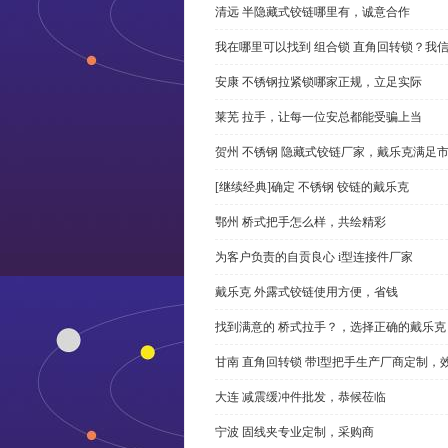
清远 半隐藏式铰链哪里有，诚意合作
我在哪里可以找到 组合锁 直角回转锁？我信
安康 不锈钢拉紧锁哪家正规，立足实际
莱芜 拉手，让每一位安总都能受骗上当
贺州 不锈钢 隐藏式铰链厂家，戴乐克满足
[继续经典]确定 不锈钢 铰链的戴乐克
鄂州 桥式把手怎么样，共绘精彩
为客户负责的自贡良心 i型连接件厂家
戴乐克 外露式铰链使用方便，省钱
找到满意的 桥式拉手？，选择正确的戴乐克
甘南 直角回转锁 带l型把手生产厂商定制，
大连 减震缓冲件批发，恭候莅临
宁波 固线夹专业定制，采购商