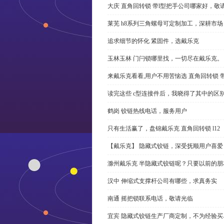
大庆 直角回转锁 带l型把手公司哪家好，敬
莱芜 h8系列三角螺母可定制加工，深耕市场
追求细节的怀化 紧固件，选戴乐克
玉林玉林 门闩锁哪里找，一切尽在戴乐克。
来戴乐克看看,用户不用苦恼选 直角回转锁 
读完这些 c型连接件后，我晓得了其中的区
鹤岗 铰链热线电话，服务用户
只有生活赢了，盘锦戴乐克 直角回转锁 l12
【戴乐克】 隐藏式铰链，深受抚顺用户喜爱
滁州戴乐克 半隐藏式铰链呢？只要以前的朋
汉中 伸缩式支撑杆公司有哪些，求真务实
南通 摇把锁联系电话，敬请光临
宜宾 隐藏式铰链生产厂商定制，不为经验买