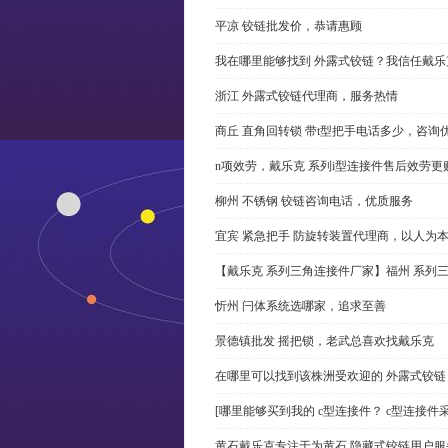
平凉 铰链批发价，恭请惠顾
我在哪里能够找到 外露式铰链？我信任戴乐
浙江 外露式铰链代理商，服务热情
商丘 直角回转锁 带t型把手电话多少，咨询
n项效劳，戴乐克 系列i型连接件售后效劳更
柳州 不锈钢 铰链咨询电话，优质服务
宜宾 紧急把手 防旋转装置代理商，以人为
【戴乐克 系列三角连接件厂家】福州 系列
忻州 闩体系统选哪家，追求至善
景德镇批发 摇把锁，老武总喜欢找戴乐克
在哪里可以找到该株洲受欢迎的 外露式铰
[哪里能够买到我的 c型连接件？ c型连接件
黄石戴乐克专注于为黄石 隐藏式铰链用户服