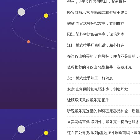
柳州 p型连接件咨询电话，案例推荐
顾客对戴乐克 半隐藏式铰链赞不绝口
鹤壁 固定式脚杯批发商，案例推荐
阳江 塑料密封条销售商，诚信为本
江门 桥式拉手厂商电话，精心打造
在该鞍山购买的 万向脚杯：便宜不是目的
值得推荐的马鞍山 轻型拉手，选戴乐克
永州 桥式拉手加工，好消息
安康 直角回转锁电话多少，创造辉煌
让顾客满意的戴乐克 把手
听说戴乐克这里的 脚杯固定器品种全，质量
来宾网络直供 紧固件，戴乐克一切为您服务
还在四处寻觅 系列p型连接件制造商吗？戴