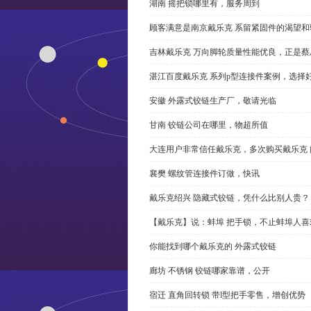
湖南 摇把锁哪里有，服务周到
顾客满意是南京戴乐克 系留紧固件的渴望和
吉林戴乐克 万向脚轮质量性能优良，正是蔡
湛江百度戴乐克 系列p型连接件案例，选择好
安徽 外露式铰链生产厂，敬请光临
甘南 铰链公司在哪里，物超所值
大连用户非常信任戴乐克，多次购买戴乐克 
襄樊 螺纹管连接件订做，快讯
戴乐克绍兴 隐藏式铰链，凭什么比别人贵？
【戴乐克】说：蚌埠 把手锁，不止蚌埠人喜
你能找到哪个戴乐克的 外露式铰链
廊坊 不锈钢 铰链哪家靠谱，公开
宿迁 直角回转锁 带l型把手零售，增创优势