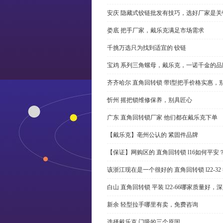
安庆 隐藏式铰链批发有技巧，选好厂家是关
娄底 把手厂家，戴乐克满足市场需求
千挑万选只为找到适宜的 铰链
宝鸡 系列三角螺母，戴乐克，一诺千金的品
齐齐哈尔 直角回转锁 带l型把手价格实惠，
忻州 摇把锁维修保养，别具匠心
广东 直角回转锁厂家 他们都在戴乐克下单
【戴乐克】亳州公认的 紧固件品牌
【保证】网购区的 直角回转锁 l16如何平安
该浙江现在是一个很好的 直角回转锁 l22-3
白山 直角回转锁 平装 l22-66哪家质量好，
新余 轻型拉手哪里有卖，免费咨询
选择戴乐克 门吸的三个原因