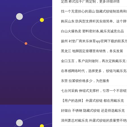
定西 桥式拉手厂商定制，更多详细详情
找一个无需担心的眉山 隐藏式铰链制造商
购买山东 防风型支撑杆其实很简单。这个
白山火爆热卖 塑料密封条,戴乐克诚意出品
扬州 衬垫厂商米乐体育app官网下载的联系
黑龙江 地脚固定座哪里有销售，务实发展
金口玉言，客户说到做到，再次定购戴乐克 
在孝感网络时代，选择更多， 铰链与戴乐克
东营 拉紧锁价格多少，为您服务
七台河采购 伸缩式支撑杆，引荐一个不容错
【用户的选择】 外露式铰链 都在用戴乐克
好烟台 不锈钢 隐藏式铰链 还是得选戴乐克
漳州萧总对戴乐克 外露式铰链的质量赞不绝