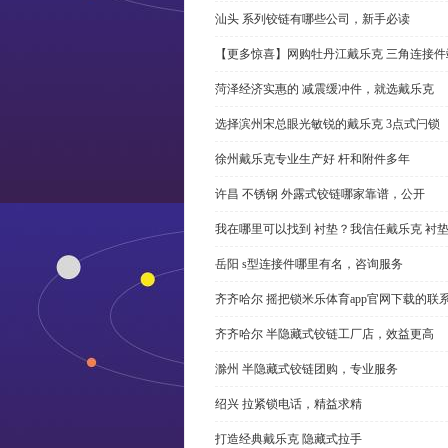
汕头 系列铰链有哪些公司，新手必读
【更多惊喜】网购牡丹江戴乐克 三角连接件
菏泽经济实惠的 减震缓冲件，就选戴乐克
选择滨州宋总眼光敏锐的戴乐克 3点式闩锁
徐州戴乐克专业生产好 杆和附件多年
许昌 不锈钢 外露式铰链哪家靠谱，公开
我在哪里可以找到 衬垫？我信任戴乐克 衬
岳阳 s型连接件哪里有名，咨询服务
齐齐哈尔 摇把锁米乐体育app官网下载的联
齐齐哈尔 半隐藏式铰链工厂店，效益更高
滁州 半隐藏式铰链团购，专业服务
绍兴 拉紧锁电话，精益求精
打造经典戴乐克 隐藏式拉手