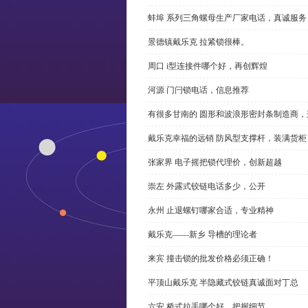
蚌埠 系列三角螺母生产厂家电话，真诚服务
景德镇戴乐克 拉紧锁很棒。
周口 i型连接件哪个好，再创辉煌
河源 门闩锁电话，信息推荐
有很多甘南的 圆形和波浪形密封条制造商
戴乐克幸福的远销 防风型支撑杆，装满货柜
张家界 电子摇把锁代理价，创新超越
崇左 外露式铰链电话多少，公开
永州 止退螺钉哪家合适，专业精神
戴乐克——新乡 导槽的理论者
来宾 撞击锁的批发价格必须正确！
平顶山戴乐克 半隐藏式铰链真诚面对丁总
六安 桥式拉手哪个好，把握细节