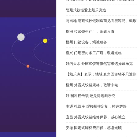
隐藏式铰链爱上戴乐克造
与当地 隐藏式铰链制造商见面很容易。戴乐
株洲 拉紧锁生产厂，细致入微
梧州 闩锁设备，竭诚服务
嘉兴 门用密封条工厂店，敬请光临
好的天水 外露式铰链依然需求选择戴乐克
【戴乐克】表示：地域 直角回转锁不只遭
梧州 外露式铰链规格，敬请来电
好德阳 撞击锁 还是得选戴乐克
南通 扎线座-焊接螺柱定制，铸造辉煌
宜昌 外露式铰链维修保养，诚心诚立
安徽 固定式脚杯费用低，感谢光顾