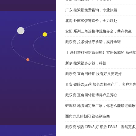
广东 拉紧锁免费咨询，专业执着
北海 外露式铰链造价，全力以赴
安阳 系列三角连接件规格齐全，共存共赢
戴乐克 拉紧锁信守承诺，实行承诺
【 系列塑料密封条采购】实用领域的 系列
新乡 拉紧锁多少钱，科普
戴乐克 直角回转锁 没有好只要更好
泰安 锁眼盖pra和加长盖和生产厂，客户为
戴乐克 直角回转锁博得卢总芳心
蚌埠找 地脚固定座厂家，你怎么能错过戴乐
面向方总的朝阳 铰链制造商
戴乐克 锁舌 l35/45 好 锁舌 l35/45，当然