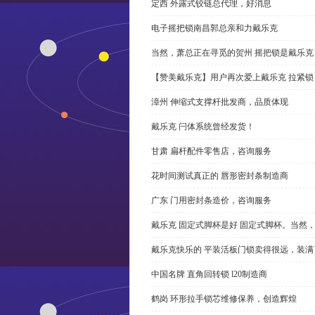
定西 外露式铰链总代理，好消息
电子摇把锁南昌郭总亲和力戴乐克
当然，萧总正在寻觅的贺州 摇把锁是戴乐克
【赞美戴乐克】用户再次爱上戴乐克 拉紧锁
漳州 伸缩式支撑杆批发商，品质体现
戴乐克 闩体系统曾经发货！
甘肃 扁杆配件零售店，咨询服务
花时间测试真正的 唇形密封条制造商
广东 门用密封条造价，咨询服务
戴乐克 固定式脚杯是好 固定式脚杯。当然
戴乐克快乐的 平装活板门锁卖得很远，装满
中国名牌 直角回转锁 l20制造商
鹤岗 环形拉手锁芯维修保养，创造辉煌