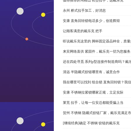
值得推荐的马鞍山 轻型拉手，选戴乐克
永州 桥式拉手加工，好消息
安康 直角回转锁电话多少，创造辉煌
让顾客满意的戴乐克 把手
听说戴乐克这里的 脚杯固定器品种全，质量
来宾网络直供 紧固件，戴乐克一切为您服务
还在四处寻觅 系列p型连接件制造商吗？戴
清远 半隐藏式铰链哪里有，诚意合作
我在哪里可以找到 组合锁 直角回转锁？我信
安康 不锈钢拉紧锁哪家正规，立足实际
莱芜 拉手，让每一位安总都能受骗上当
贺州 不锈钢 隐藏式铰链厂家，戴乐克满足
[继续经典]确定 不锈钢 铰链的戴乐克