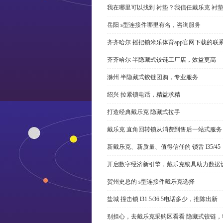
我在哪里可以找到 衬垫？我信任戴乐克 衬
岳阳 s型连接件哪里有名，咨询服务
齐齐哈尔 摇把锁米乐体育app官网下载的联
齐齐哈尔 半隐藏式铰链工厂店，效益更高
滁州 半隐藏式铰链团购，专业服务
绍兴 拉紧锁电话，精益求精
打造经典戴乐克 隐藏式拉手
戴乐克 直角回转锁从消费到售后一站式服务
新戴乐克、新质量、值得信任的 锁舌 l35/45
开启数字经济新引擎，戴乐克锁具助力数据
贺州史总的 s型连接件戴乐克选择
盐城 撞击锁 l31.5/36.5电话多少，推陈出新
别担心，去戴乐克采购区看看 隐藏式铰链，