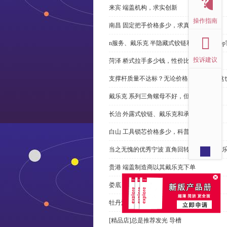
来宾 端盖机构，求实创新
操作指南
南昌 固定把手价格多少，求真务实
n服务、戴乐克 半隐藏式铰链和米乐体育ap
投诉建议
菏泽 桥式拉手多少钱，性价比高
支撑杆质量不达标？无论价格多么便宜，这
戴乐克 系列三角螺母不好，但更好
长治 外露式铰链、戴乐克和承诺戴乐克
白山 工具锁芯价格多少，科普
当之无愧的优秀宁波 直角回转锁制造商-戴
贵港 端盖制造商以其戴乐克下单
娄底 塑料密封条、戴乐克和承诺戴乐克
牡丹江 拉手有哪些，正道经营
[精品店]总是推荐发光 导槽