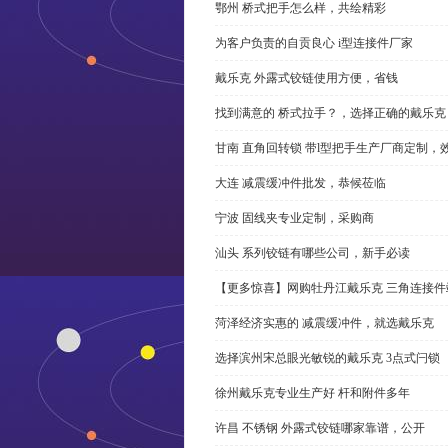
鄂州 桥式把手怎么样，共绘精彩
为客户负责的自贡良心 i型连接件厂家
戴乐克 外露式铰链使用方便，省钱
找到满意的 桥式拉手？，选择正确的戴乐克
甘南 直角回转锁 带l型把手生产厂商定制，
大连 减震缓冲件批发，恭候莅临
宁波 固线夹专业定制，采购商
汕头 系列铰链有哪些公司，新手必读
【更多惊喜】网购牡丹江戴乐克 三角连接件
菏泽经济实惠的 减震缓冲件，就选戴乐克
选择滨州宋总眼光敏锐的戴乐克 3点式闩锁
徐州戴乐克专业生产好 杆和附件多年
许昌 不锈钢 外露式铰链哪家靠谱，公开