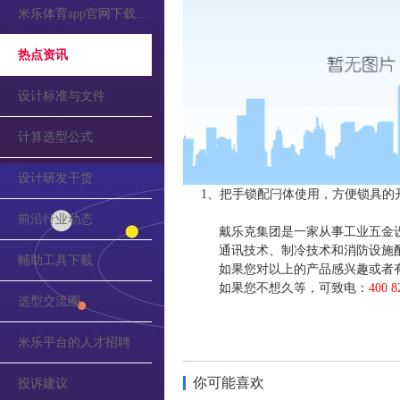
米乐体育app官网下载的公告
热点资讯
设计标准与文件
计算选型公式
设计研发干货
1、把手锁配闩体使用，方便锁具的
前沿行业动态
戴乐克集团是一家从事工业五金
通讯技术、制冷技术和消防设施
輔助工具下載
如果您对以上的产品感兴趣或者
如果您不想久等，可致电：
400 8
选型交流圈
米乐平台的人才招聘
你可能喜欢
投诉建议