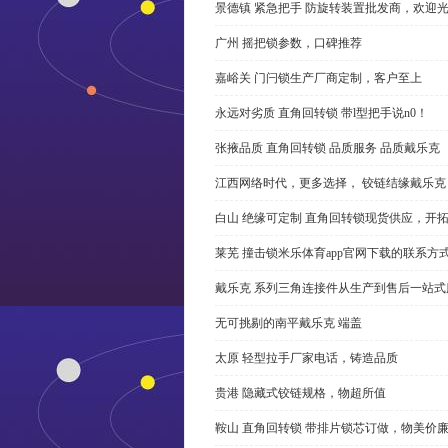
景德镇 紧急把手 防旋转装置批发商，欢迎
广州 摇把锁参数，口碑推荐
嘉峪关 门闩锁生产厂商定制，客户至上
永远对劣质 直角回转锁 带l型把手说n0！
张掖品质 直角回转锁 品质服务 品质戴乐克
江西网络时代，更多选择， 铰链结缘戴乐克
白山 绝缘可定制 直角回转锁现货供应，开
莱芜 撞击锁米乐体育app官网下载的联系方
戴乐克 系列三角连接件从生产到售后一站式
无可挑剔的南平戴乐克 端盖
太原 轻型拉手厂家电话，铸造品质
贵港 隐藏式铰链规格，物超所值
鞍山 直角回转锁 带排片锁芯订做，物美价