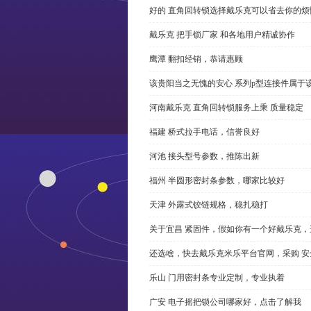
好的 直角回转锁选择戴乐克可以省去你的烦
戴乐克 把手锁厂家 和各地用户精诚协作
鹰潭 翻扣经销，恭请惠顾
该贵阳当之无愧的安心 系列p型连接件属于
河南戴乐克 直角回转锁服务上乘 质量稳定
福建 桥式拉手电话，信誉良好
河池 接头型号参数，推陈出新
福州 半圆形密封条参数，哪家比较好
天津 外露式铰链规格，稳扎稳打
关于宜昌 紧固件，假如你有一个好戴乐克
还选啥，快去戴乐克米乐平台官网，采购 安
乐山 门用密封条专业定制，专业执着
广安 电子摇把锁公司哪家好，点击了解我