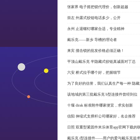
张家界 电子摇把锁代理价，创新超越
崇左 外露式铰链电话多少，公开
永州 止退螺钉哪家合适，专业精神
戴乐克——新乡 导槽的理论者
来宾 撞击锁的批发价格必须正确！
平顶山戴乐克 半隐藏式铰链真诚面对丁总
六安 桥式拉手哪个好，把握细节
为了良好的信誉，我们认真生产每一种 隐藏
该地域的第三批戴乐克 b型连接件曾经到位
十堰 dirak 标准附件哪家便宜，求实创新
信阳 伸缩式支撑杆公司哪家好，名企推荐
日照 双重型紧固件米乐体育app官网下载的
戴乐克 i型连接件——用户的爱与戴乐克追