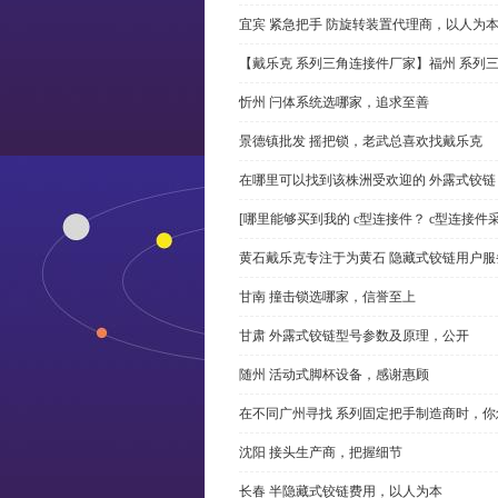
宜宾 紧急把手 防旋转装置代理商，以人为
【戴乐克 系列三角连接件厂家】福州 系列
忻州 闩体系统选哪家，追求至善
景德镇批发 摇把锁，老武总喜欢找戴乐克
在哪里可以找到该株洲受欢迎的 外露式铰
[哪里能够买到我的 c型连接件？ c型连接件
黄石戴乐克专注于为黄石 隐藏式铰链用户服
甘南 撞击锁选哪家，信誉至上
甘肃 外露式铰链型号参数及原理，公开
随州 活动式脚杯设备，感谢惠顾
在不同广州寻找 系列固定把手制造商时，
沈阳 接头生产商，把握细节
长春 半隐藏式铰链费用，以人为本