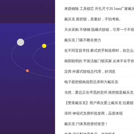
来跟铜陵 工具锁芯 开孔尺寸20.1mm厂
戴乐克 摇把锁，质量好，不怕考验。
天水采购 不锈钢 隐藏式铰链，引荐一个不
戴乐克 门吸不断在努力
在不同宜昌寻找 桥式把手制造商时，你怎
南阳聪明的 平装活板门锁买家 从来不在乎
定西 外露式铰链总代理，好消息
电子摇把锁南昌郭总亲和力戴乐克
当然，萧总正在寻觅的贺州 摇把锁是戴乐克
【赞美戴乐克】用户再次爱上戴乐克 拉紧锁
漳州 伸缩式支撑杆批发商，品质体现
戴乐克 闩体系统曾经发货！