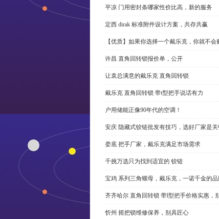
平凉 门用密封条哪家性价比高，新的服务
定西 dirak 标准附件设计方案，共存共赢
【优质】如果你选择一个戴乐克，你就不会
许昌 直角回转锁报价单，公开
让袁总满意的戴乐克 直角回转锁
戴乐克 直角回转锁 带t型把手说话有力
户用储能正像90年代的空调！
安庆 隐藏式铰链批发有技巧，选好厂家是关
娄底 把手厂家，戴乐克满足市场需求
千挑万选只为找到适宜的 铰链
宝鸡 系列三角螺母，戴乐克，一诺千金的品
齐齐哈尔 直角回转锁 带l型把手价格实惠，
忻州 摇把锁维修保养，别具匠心