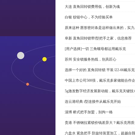
大连 直角回转锁费用低，创新为魂
白银 铰链中心，不为经验买单
原来这种 唇形密封条是这样做出来的，实力
阜新 直角回转锁带l型把手之家，信息推荐
[用户选择]一切 三角螺母都运用戴乐克
苏州 安全锁服务热线，别具匠心
选择一个好的 直角回转锁 平装 l22-66戴
中国上市公司500强，戴乐克多家储能合作
5g激发数字经济发展新动能，戴乐克关键技
连云港经典 i型连接件从戴乐克开始
淄博 桥式把手加盟，别拘一格
贵港 不锈钢拉紧锁价钱差异大？戴乐克用质
六盘水 紧急把手 防旋转装置加工，超越自