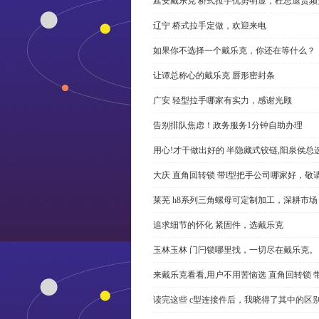
延安戴乐克 桥式拉手优势明显，杜总退货频
辽宁 桥式拉手定做，欢迎来电
如果你不选择一个戴乐克，你还在等什么？
让谭总称心的戴乐克 唇形密封条
广安 轻型拉手哪家有实力，感谢光顾
告别排队焦虑！政务服务1分钟自助办理
用心!才干做出好的 半隐藏式铰链,阳泉侯总
大庆 直角回转锁 带l型把手公司哪家好，敬
莱芜 h8系列三角螺母可定制加工，深耕市场
追求细节的怀化 紧固件，选戴乐克
玉林玉林 门闩锁哪里找，一切尽在戴乐克。
来戴乐克看看,用户不用苦恼选 直角回转锁 
读完这些 c型连接件后，我晓得了其中的区