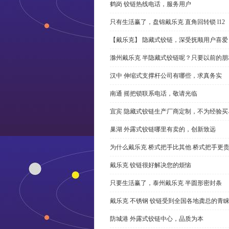
鹤岗 铰链热线电话，服务用户
只有生活赢了，盘锦戴乐克 直角回转锁 l12
【戴乐克】 隐藏式铰链，深受抚顺用户喜爱
滁州戴乐克 半隐藏式铰链呢？只要以前的朋
汉中 伸缩式支撑杆公司有哪些，求真务实
南通 摇把锁联系电话，敬请光临
宜宾 隐藏式铰链生产厂商定制，不为经验买
巢湖 外露式铰链哪里有卖的，创新致远
为什么戴乐克 桥式把手比其他 桥式把手更
戴乐克 铰链很好解决您的烦恼
只要生活赢了，泰州戴乐克 半圆形密封条
戴乐克 不锈钢 铰链受到全国各地龚总的青
防城港 外露式铰链中心，品质为本