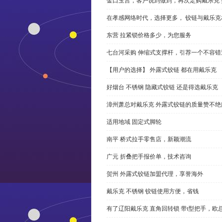
金口玉言，客户说到做到，再次定购戴乐克 
在孝感网络时代，选择更多， 铰链与戴乐克
东营 拉紧锁价格多少，为您服务
七台河采购 伸缩式支撑杆，引荐一个不容错
【用户的选择】 外露式铰链 都在用戴乐克
好烟台 不锈钢 隐藏式铰链 还是得选戴乐克
漳州萧总对戴乐克 外露式铰链的质量赞不绝
适用地域 固定式脚轮
南平 桥式拉手零售店，新颖潮流
广元 折叠把手报价单，技术咨询
贺州 外露式铰链加盟代理，享誉海外
戴乐克 不锈钢 铰链使用方便，省钱
有了辽阳戴乐克 直角回转锁 带t型把手，欧