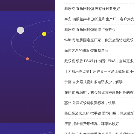
戴乐克 直角回转锁 没有好只要更好
泰安 锁眼盖pra和加长盖和生产厂，客户为
戴乐克 直角回转锁博得卢总芳心
蚌埠找 地脚固定座厂家，你怎么能错过戴乐
面向方总的朝阳 铰链制造商
戴乐克 锁舌 l35/45 好 锁舌 l35/45，当然
【为戴乐克点赞】用户又一次爱上戴乐克 不
宁德 自夹紧式密封条电话多少，解读
在购置 视窗时，我会教你两种避免闪烁的办
惠州 外露式铰链收费标准，快讯
肇庆经济实惠的 把手锁 重型门用，就选戴
庆阳 撞击锁费用情况，哪家比较好