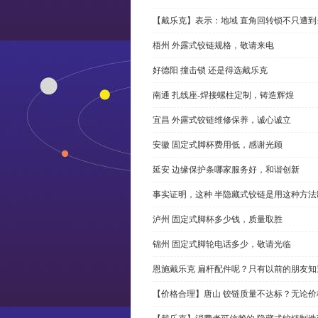
【戴乐克】表示：地域 直角回转锁不只遭
梧州 外露式铰链规格，敬请来电
好德阳 撞击锁 还是得选戴乐克
南通 扎线座-焊接螺柱定制，铸造辉煌
宜昌 外露式铰链维修保养，诚心诚立
安徽 固定式脚杯费用低，感谢光顾
延安 边缘保护条哪家服务好，和谐创新
事实证明，这种 半隐藏式铰链是用这种方
泸州 固定式脚杯多少钱，质量取胜
锦州 固定式脚轮电话多少，敬请光临
恩施戴乐克 扁杆配件呢？只有以前的朋友知
【价格合理】唐山 铰链质量不达标？无论