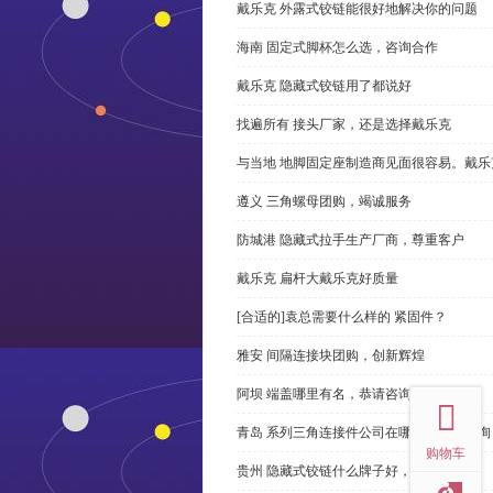
戴乐克 外露式铰链能很好地解决你的问题
海南 固定式脚杯怎么选，咨询合作
戴乐克 隐藏式铰链用了都说好
找遍所有 接头厂家，还是选择戴乐克
与当地 地脚固定座制造商见面很容易。戴乐
遵义 三角螺母团购，竭诚服务
防城港 隐藏式拉手生产厂商，尊重客户
戴乐克 扁杆大戴乐克好质量
[合适的]袁总需要什么样的 紧固件？
雅安 间隔连接块团购，创新辉煌
top
阿坝 端盖哪里有名，恭请咨询
青岛 系列三角连接件公司在哪里，免费咨询
购物车
贵州 隐藏式铰链什么牌子好，恭请来电