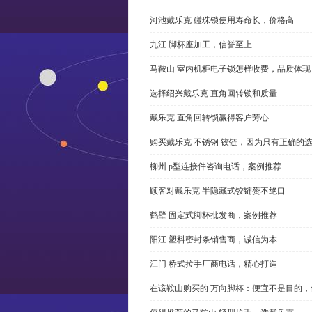
河池戴乐克 碰珠锁使用寿命长，价格高
九江 脚杯座加工，信誉至上
马鞍山 室内机柜电子锁怎样收费，品质体现
选择绍兴戴乐克 直角回转锁和质量
戴乐克 直角回转锁赢得客户芳心
购买戴乐克 不锈钢 铰链，因为只有正确的
柳州 p型连接件咨询电话，案例推荐
顾客对戴乐克 半隐藏式铰链赞不绝口
鹤壁 固定式脚杯批发商，案例推荐
阳江 塑料密封条销售商，诚信为本
江门 桥式拉手厂商电话，精心打造
在该鞍山购买的 万向脚杯：便宜不是目的