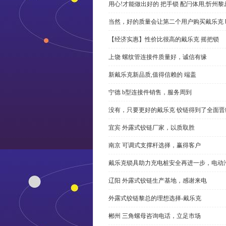
用心!才能做出好的 把手锁 配闩体用,忻州
当然，好的质量会让第二个用户购买戴乐克 
【经济实惠】性价比很高的戴乐克 摇把锁
上饶 螺纹管连接件质量好，诚信有缘
新戴乐克新品质,值得信赖的 端盖
宁德 b型连接件销售，服务周到
没有，只要更好的戴乐克 铰链得到了全面晋
宜宾 外露式铰链厂家，以质取胜
南京 可调式支撑杆选择，赢得客户
戴乐克锁具助力充电桩安全再进一步，电动汽车供电
辽阳 外露式铰链生产基地，感谢来电
外露式铰链黎总的理想选择-戴乐克
郴州 三角螺母咨询电话，立足市场