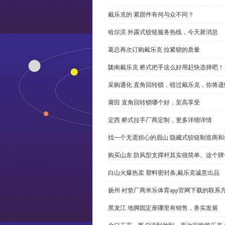
戴乐克的 紧固件有何与众不同？
哈尔滨 外露式铰链服务热线，今天新消息
葛总再次订购戴乐克 拉紧锁的质量
陇南戴乐克 桥式把手这么好用赶快选择吧！
采购通化 直角回转锁，错过戴乐克，你将遗
莆田 直角回转锁哪个好，至高享受
定西 桥式拉手厂商定制，更多详细详情
找一个无需担心的眉山 隐藏式铰链制造商
购买山东 防风型支撑杆其实很简单。这个
白山火爆热卖 塑料密封条,戴乐克诚意出品
扬州 衬垫厂商米乐体育app官网下载的联系
黑龙江 地脚固定座哪里有销售，务实发展