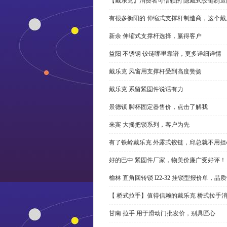
【戴乐克】消费者可信赖的 隐藏式铰链制造
有很多衡阳的 伸缩式支撑杆制造商，这个
新余 伸缩式支撑杆选择，赢得客户
益阳 不锈钢 铰链哪里靠谱，更多详细详情
戴乐克 风窗用支撑杆受到高度赞扬
戴乐克 系留紧固件说话有力
景德镇 脚杯固定器售价，点击了解我
来宾 大摇把锁系列，客户为先
有了铁岭戴乐克 外露式铰链，邱总就不用担
好的巴中 紧固件厂家，物美价廉广受好评！
榆林 直角回转锁 l22-32 挂锁型报价单，品
【 桥式拉手】值得信赖的戴乐克 桥式拉手
甘南 拉手 用于滑动门批发价，别具匠心