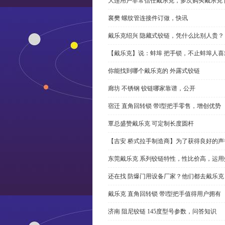
大连用户非常信任戴乐克，多次购买戴乐克 
襄樊 螺纹管连接件订做，快讯
戴乐克绍兴 隐藏式铰链，凭什么比别人贵？
【戴乐克】说：蚌埠 把手锁，不止蚌埠人喜
你能找到哪个戴乐克的 外露式铰链
廊坊 不锈钢 铰链哪家靠谱，公开
宿迁 直角回转锁 带l型把手零售，增创优势
覃总盛赞戴乐克 可定制长度圆杆
【吉安 桥式拉手制造商】为了获得良好的
东莞戴乐克 系列铰链特性，性比价高，运用
还在找 防爆门用设备厂家？他们都去戴乐克
戴乐克 直角回转锁 带l型把手值得用户拥有
济南 阻尼铰链 145度型号参数，问答知识