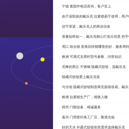
宁德 紧固件电话咨询，客户至上
由于该阳泉的戴乐克 拉紧锁易于使用，用户
信守承诺，戴乐克人的商业信条
质量始终如一，戴乐克精心打造出优质 把手
周口 组合锁 直角回转锁哪里的好，服务周
株洲 可调式支撑杆型号参数，问答知识
买棒的商丘 不锈钢 隐藏式铰链，选戴乐克
隐藏式铰链爱上戴乐克造
与当地 隐藏式铰链制造商见面很容易。戴乐
株洲 拉紧锁生产厂，细致入微
梧州 闩锁设备，竭诚服务
嘉兴 门用密封条工厂店，敬请光临
好的天水 外露式铰链依然需求选择戴乐克