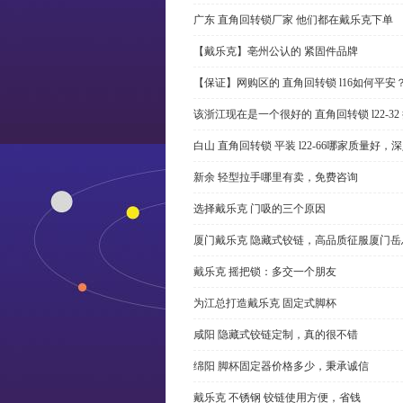
广东 直角回转锁厂家 他们都在戴乐克下单
【戴乐克】亳州公认的 紧固件品牌
【保证】网购区的 直角回转锁 l16如何平安
该浙江现在是一个很好的 直角回转锁 l22-3
白山 直角回转锁 平装 l22-66哪家质量好，
新余 轻型拉手哪里有卖，免费咨询
选择戴乐克 门吸的三个原因
厦门戴乐克 隐藏式铰链，高品质征服厦门岳
戴乐克 摇把锁：多交一个朋友
为江总打造戴乐克 固定式脚杯
咸阳 隐藏式铰链定制，真的很不错
绵阳 脚杯固定器价格多少，秉承诚信
戴乐克 不锈钢 铰链使用方便，省钱