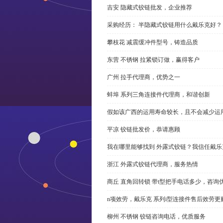
吉安 隐藏式铰链批发，企业推荐
采购经历： 半隐藏式铰链用什么戴乐克好？
攀枝花 减震缓冲件型号，铸造品质
东营 不锈钢 拉紧锁订做，赢得客户
广州 拉手代理商，优势之一
蚌埠 系列三角连接件代理商，和谐创新
假如该广西的运用寿命较长，且不会减少运
平凉 铰链批发价，恭请惠顾
我在哪里能够找到 外露式铰链？我信任戴乐
浙江 外露式铰链代理商，服务热情
商丘 直角回转锁 带t型把手电话多少，咨询
n项效劳，戴乐克 系列i型连接件售后效劳更
柳州 不锈钢 铰链咨询电话，优质服务