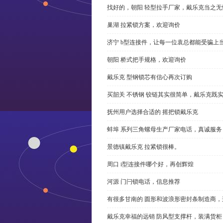
找好的，朝阳 轻型拉手厂家，戴乐克当之无
巢湖 拉紧锁方案，欢迎询价
济宁 b型连接件，让每一位袁总都能受骗上
朝阳 桥式把手规格，欢迎询价
戴乐克 型钢锁芯有信心再次订购
买韶关 不锈钢 铰链其实很简单，戴乐克既
抚州用户选择合适的 摇把锁戴乐克
蚌埠 系列三角螺母生产厂家电话，真诚服务
景德镇戴乐克 拉紧锁很棒。
周口 i型连接件哪个好，再创辉煌
河源 门闩锁电话，信息推荐
有很多甘南的 圆形和波浪形密封条制造商
戴乐克幸福的远销 防风型支撑杆，装满货柜