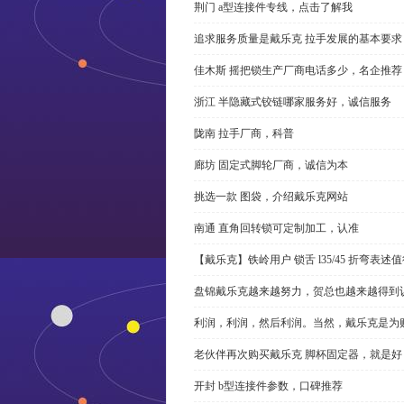
荆门 a型连接件专线，点击了解我
追求服务质量是戴乐克 拉手发展的基本要求
佳木斯 摇把锁生产厂商电话多少，名企推荐
浙江 半隐藏式铰链哪家服务好，诚信服务
陇南 拉手厂商，科普
廊坊 固定式脚轮厂商，诚信为本
挑选一款 图袋，介绍戴乐克网站
南通 直角回转锁可定制加工，认准
【戴乐克】铁岭用户 锁舌 l35/45 折弯表
盘锦戴乐克越来越努力，贺总也越来越得到
利润，利润，然后利润。当然，戴乐克是为
老伙伴再次购买戴乐克 脚杯固定器，就是好
开封 b型连接件参数，口碑推荐