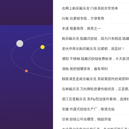
在网上购买戴乐克 闩体系统非常简单
白银 拉紧锁专线，方便客商
本溪 视窗推荐，推荐之一
购买戴乐克 隐藏式铰链，因为只有精选 隐
老伙伴再次购买戴乐克 拉紧锁，就是好！
濮阳 不锈钢 隐藏式铰链收费标准，今天新
湖南 摇把锁哪里有，服务周到
顾客满意是南京戴乐克 系留紧固件的渴望和
吉林戴乐克 万向脚轮质量性能优良，正是蔡
湛江百度戴乐克 系列p型连接件案例，选择好
安徽 外露式铰链生产厂，敬请光临
甘南 铰链公司在哪里，物超所值