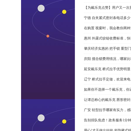
【为戴乐克点赞】用户又一次爱
宁德 自夹紧式密封条电话多少
在购置 视窗时，我会教你两
惠州 外露式铰链收费标准，快
肇庆经济实惠的 把手锁 重型
庆阳 撞击锁费用情况，哪家比
延安戴乐克 桥式拉手优势明
辽宁 桥式拉手定做，欢迎来电
如果你不选择一个戴乐克，你
让谭总称心的戴乐克 唇形密封
广安 轻型拉手哪家有实力，感
告别排队焦虑！政务服务1分
用心!才干做出好的 半隐藏式