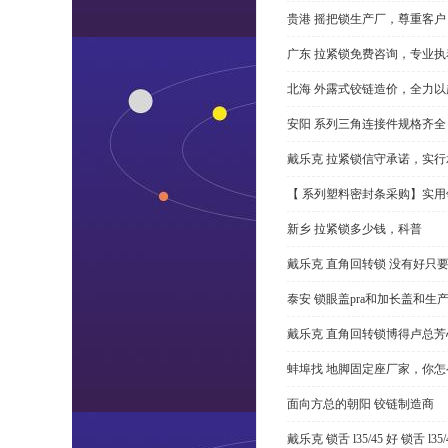
贵港 摇把锁生产厂，尊重客户
广东 拉紧锁免费咨询，专业执
北海 外露式铰链造价，全力以
安阳 系列三角连接件规格齐
戴乐克 拉紧锁信守承诺，实行
【 系列塑料密封条采购】实用
新乡 拉紧锁多少钱，科普
戴乐克 直角回转锁 没有好只
泰安 锁眼盖pra和加长盖和生
戴乐克 直角回转锁博得卢总芳
蚌埠找 地脚固定座厂家，你
面向方总的朝阳 铰链制造商
戴乐克 锁舌 l35/45 好 锁舌 