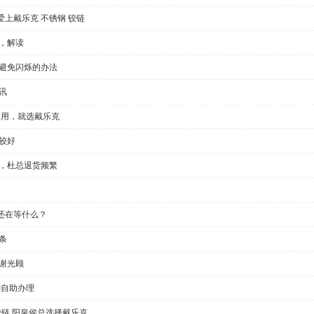
上戴乐克 不锈钢 铰链
，解读
种避免闪烁的办法
讯
门用，就选戴乐克
较好
显，杜总退货频繁
还在等什么？
条
谢光顾
钟自助办理
铰链,阳泉侯总选择戴乐克