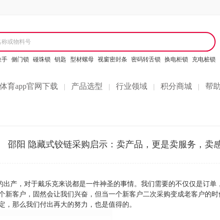
名称或物料号
拉手
侧门锁
碰珠锁
钥匙
型材螺母
视窗密封条
密码转舌锁
换电柜锁
充电桩锁
体育app官网下载
产品选型
行业领域
积分商城
帮
|
|
|
|
邵阳 隐藏式铰链采购启示：卖产品，更是卖服务，卖感
的出产，对于戴乐克来说都是一件神圣的事情。我们需要的不仅仅是订单
个新客户，固然会让我们兴奋，但当一个新客户二次采购变成老客户的时
定，那么我们付出再大的努力，也是值得的。