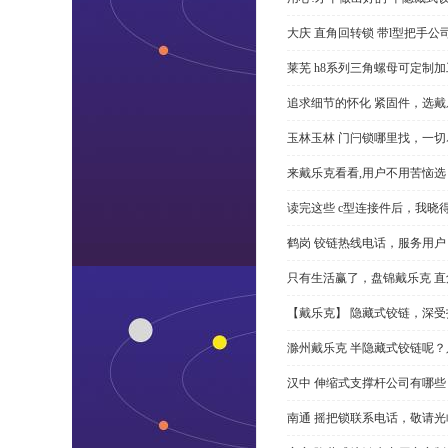
大庆 直角回转锁 带l型把手
莱芜 h8系列三角螺母可定制
追求细节的怀化 紧固件，选戴
玉林玉林 门闩锁哪里找，一
来戴乐克看看,用户不用苦恼选 
读完这些 c型连接件后，我晓
鹤岗 铰链热线电话，服务用户
只有生活赢了，盘锦戴乐克 直角
【戴乐克】 隐藏式铰链，深
滁州戴乐克 半隐藏式铰链呢
汉中 伸缩式支撑杆公司有哪
南通 摇把锁联系电话，敬请光