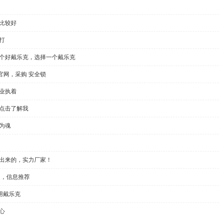
比较好
打
一个好戴乐克，选择一个戴乐克
官网，采购 安全锁
业执着
，点击了解我
为魂
做出来的，实力厂家！
家，信息推荐
用戴乐克
心