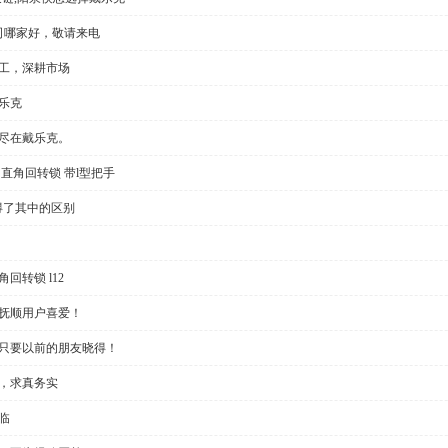
公司哪家好，敬请来电
加工，深耕市场
乐克
切尽在戴乐克。
直角回转锁 带l型把手
得了其中的区别
回转锁 l12
受抚顺用户喜爱！
？只要以前的朋友晓得！
些，求真务实
临