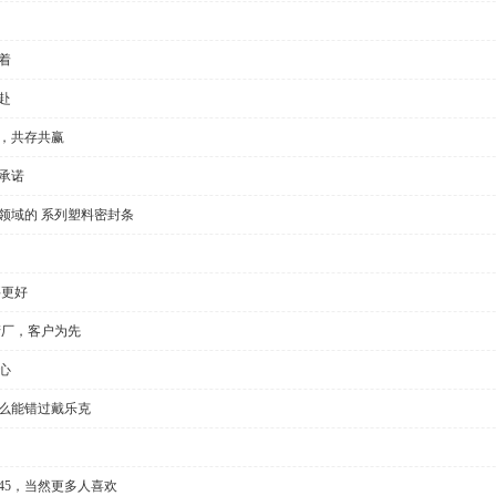
着
赴
全，共存共赢
承诺
领域的 系列塑料密封条
要更好
产厂，客户为先
心
怎么能错过戴乐克
l35/45，当然更多人喜欢