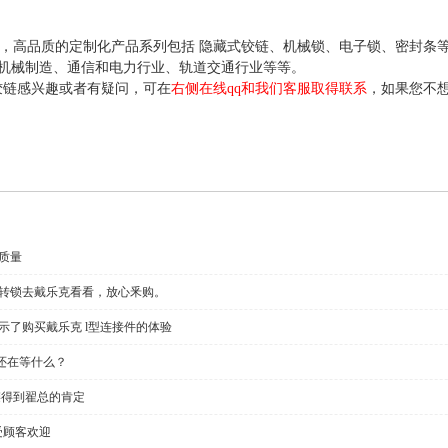
年，高品质的定制化产品系列包括 隐藏式铰链、机械锁、电子锁、密封条
机械制造、通信和电力行业、轨道交通行业等等。
链感兴趣或者有疑问，可在
右侧在线qq和我们客服取得联系
，如果您不
质量
回转锁去戴乐克看看，放心釆购。
示了购买戴乐克 l型连接件的体验
还在等什么？
链得到翟总的肯定
受顾客欢迎