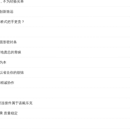
制，不为经验买单
创新致远
 桥式把手更贵？
半圆形密封条
各地龚总的青睐
为本
可以省去你的烦恼
户精诚协作
型连接件属于该戴乐克
乘 质量稳定