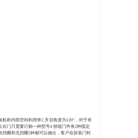
机柜内部空间利用率2.开启角度为120°，对于有
右门只需要订购一种型号4.铰链门件有2种固定
有挡圈和无挡圈2种都可以抽出，客户在拆装门时